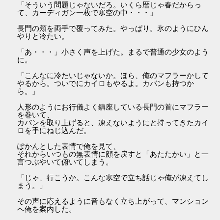
「そういう問題じゃないだろ。いくら暦じゃ春だからっ
て、カーディガン一枚で寒空の中・・・」
長門の頬を両手で覆ってみた。やっぱり。氷のようにひん
やりと冷たい。
「あ・・・」小さく声を上げた。まるで普通の少女のよう
に。
「こんなに冷たいじゃないか。ほら、俺のマフラーかして
やるから。ついでにカイロもやるよ。カバンも持つか
ら。」
人形のようにお行儀よく鎮座している長門の首にマフラー
を巻いて、
カバンを取り上げると、凍えないようにと持ってきたカイ
ロを手にねじ込んだ。
ぽかんとした表情で俺を見て、
それからいつもの無表情に顔を戻すと「あたたかい」と一
言つぶやいて俯いてしまう。
「じゃ、行こうか。こんな寒空で立ち話じゃ俺が凍えてし
まう。」
その声に応えるように音もなく立ち上がって、マンション
へ俺を案内した。