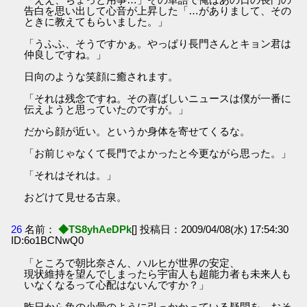
告白を思い出して心音が上昇した「…がありまして、その
ときに教えてもらいました。」
「うふふ、そうですかぁ。やっぱり長門さんとキョン君は
仲良しですね。」
日向のような笑顔に癒されます。
「それは残念ですね。その喜ばしいニュースは僕が一番に
伝えようと思っていたのですが。」
だから顔が近い。というか身体を寄せてくるな。
「お前じゃなくて長門でよかったと今更ながら思った。」
「それはそれは。」
おどけて見せる古泉。
26
名前：
◆TS8yhAeDPk
[] 投稿日：2009/04/08(水) 17:54:30
ID:6o1BCNwQ0
「ところで朝比奈さん、ハルヒが世界の安定、
現状維持を望んでしまったら宇宙人も超能力者も未来人も
いなくなるって心配はないんですか？」
昨日から魚の小骨のように引っかかっている疑問を、おそ