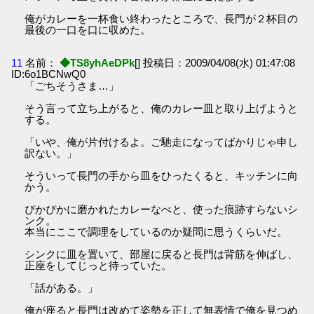
俺がカレーを一杯食い終わったところで、長門が２杯目の
最後の一口を口に収めた。
11
名前：
◆TS8yhAeDPk
[] 投稿日：2009/04/08(水) 01:47:08
ID:6o1BCNwQ0
「ごちそうさま…」
そう言って立ち上がると、俺のカレー皿と取り上げようと
する。
「いや、俺が片付けるよ。ご馳走になってばかりじゃ申し
訳ない。」
そういって長門の手から皿をひったくると、キッチンに向
かう。
ぴかぴかに磨かれたカレーなべと、使った痕跡すらないシ
ンク。
本当にここで調理をしているのか疑問に思うくらいだ。
シンクに皿を置いて、部屋に戻ると長門は背筋を伸ばし、
正座をしてじっと待っていた。
「話がある。」
俺が座ると長門は改めて姿勢を正して無表情で俺を見つめ