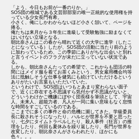
「よう、今日もお前が一番のりか。」
SOS団の根城である文芸部部室の唯一正統的な使用権を持
っている少女長門有希。
小さく、俺にしかわからないほど小さく頷いて、ページを
捲る。
俺たちは来月から３年生に進級して受験勉強に励まなくて
はいけない立場となる。
朝比奈さんはこの春から晴れて近くの大学に進学（したこ
とになっている）したが、SOS団の活動に当たり前のよう
に加わっているため、この季節にありがちな出会いと別れ
と言うイベントのフラグが未だに立っていない状況であ
る。
しかも、朝比奈さんたっての希望で、これからも団活の時
間にはメイド服を着てお茶くみという、男女雇用機会均等
法に抵触しそうな仕事を健気にも続けていただけるという
ありがたいお言葉もいただいていた。
というわけで、SOS団はいつもとあまり変わらない面子
で、近くに存在する不思議すら気付かず不思議がないと、
どういうわけかご機嫌にぼやく団長様を筆頭として、宇宙
人、未来人、超能力者、凡人が一同に集い意味もなく怠惰
な時間をすごしているのである。
ここまでに多くの事件と命の危機に瀕してきた。学級委員
長に殺されそうになったり、ハルヒが世界を不要と思った
り、七夕にタイムトラベルしたり、殺人事件（狂言）の推
理をしたり、何回も夏休みを繰り返したり、長門が世界を
改変したり、朝比奈さんがさらわれたり、ほかにも
色々。。。