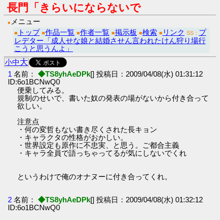
長門「きらいにならないで
メニュー
●
トップ
作品一覧
作者一覧
掲示板
検索
リンク
プ
■
■
■
■
■
■
SS：
レデター「成人せな娘と結婚させん言われたけん狩り場行
こうと思うんよ」
大
小
中
1
名前：
◆TS8yhAeDPk
[] 投稿日：2009/04/08(水) 01:31:12
ID:6o1BCNwQ0
便乗してみる。
規制のせいで、書いた奴の発表の場がないから付き合って
欲しい。
注意点
・何の変哲もない書き尽くされた長キョン
・キャラクタの性格がおかしい。
・世界設定も原作に不忠実、と思う。ご都合主義
・キャラ全員で語っちゃってるが気にしないでくれ
というわけで俺のオナヌーに付き合ってくれ。
2
名前：
◆TS8yhAeDPk
[] 投稿日：2009/04/08(水) 01:32:12
ID:6o1BCNwQ0