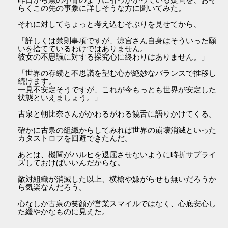
らくこの先の事象に詳しそうな方に聞いてみた。
それに対してちょっと考え込むそぶりを見せてから、
「詳しくは禁則事項ですが、涼宮さん自身はそういった願
いを捨てているわけではありません。
彼女の不思議に対する探究心に終わりはありません。」
「世界の存続と不思議を望む心が絶妙なバランスで推移し
続けます。
一見不安定そうですが、これが今もっとも世界が安定した
状態といえましょう。」
古泉と朝比奈さんがかわるがわる饒舌に語りかけてくる。
確かに古泉の組織からしてみれば世界の崩壊消滅といった
カタストロフを回避できたんだ。
あとは、機関がハルヒを退屈させないように時折サプライ
ズしておけばいいんだからな。
敵対組織が消滅した以上、横槍や嫌がらせも無いだろうか
ら気楽なんだろう。
心なしか古泉の笑顔が営業スマイルではなく、心底安心し
た緩やかなものに見えた。