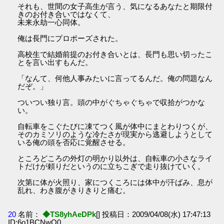
それも、世間の女子高生が言う、気になるあなたと期限付
きのお付き合いではなくて、
未来永劫一心同体。
俺は長門にプロポーズされた。
高校生で結婚前提のお付き合いとは、長門も思い切ったこ
とを言い出すもんだ。
「なんて、何他人事みたいに言ってるんだ。俺の問題なん
だぞ。」
ついつい独り言。頭の中がぐちゃぐちゃで収拾がつかな
い。
自転車をこぐたびに凍てつく風が体中にまとわりつくが、
そのカミソリのような冷たさが現実から逃避しようとして
いる俺の頭を否応に覚醒させる。
ところどころの外灯の明かり以外は、自転車の小さなライ
トだけが頼りだというのに立ちこぎで走り抜けていく。
次第に体が火照り、家につくころには体中が汗ばみ、息が
乱れ、わき腹がきりきりと痛む。
20
名前：
◆TS8yhAeDPk
[] 投稿日：2009/04/08(水) 17:47:13
ID:6o1BCNwQ0