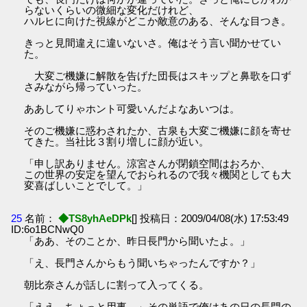
らないくらいの微細な変化だけれど、
ハルヒに向けた視線がどこか敵意のある、そんな目つき。
きっと見間違えに違いないさ。俺はそう言い聞かせてい
た。
大変ご機嫌に解散を告げた団長はスキップと鼻歌を口ず
さみながら帰っていった。
ああしてりゃホント可愛いんだよなあいつは。
そのご機嫌に惑わされたか、古泉も大変ご機嫌に顔を寄せ
てきた。当社比３割り増しに顔が近い。
「申し訳ありません。涼宮さんが閉鎖空間はおろか、
この世界の安定を望んでおられるので我々機関としても大
変喜ばしいことでして。」
25
名前：
◆TS8yhAeDPk
[] 投稿日：2009/04/08(水) 17:53:49
ID:6o1BCNwQ0
「ああ、そのことか、昨日長門から聞いたよ。」
「え、長門さんからもう聞いちゃったんですか？」
朝比奈さんが話しに割って入ってくる。
「ええ、ちょっと用事…」その単語で俺はあの日の長門の