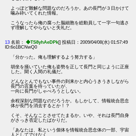
よっぽど難解な問題なのだろうか。あの長門が３日かけて
噛み砕いてくれた情報。
こうなったら俺の腐った脳細胞を総動員して一字一句逃さ
ず理解してやらないと失礼だ。
13
名前：
◆TS8yhAeDPk
[] 投稿日：2009/04/08(水) 01:57:49
ID:6o1BCNwQ0
「分かった。俺も理解するよう努力する」
胡坐を掻いていた俺も姿勢を正して長門と同じように正座
した。聞く人間の礼儀だ。
どんなとんでもない事件の到来かと内心うきうきしながら
長門の言葉を待っていたが、
一向に長門がしゃべろうとしない。
余程深刻な問題なのだろうか。もしかして、情報統合思念
体が長門を消去するとか！？
くそ、そんなことさせてたまるか。いや、それは長門自身
がさっき否定したばかりだ。
「あなたは、私という個体を情報統合思念体の一部、宇宙
人としてではなく、