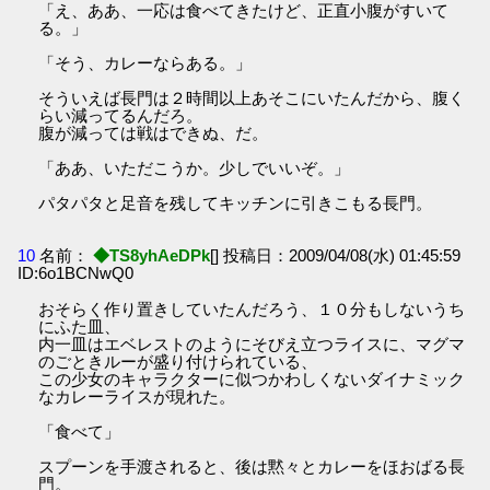
「え、ああ、一応は食べてきたけど、正直小腹がすいて
る。」
「そう、カレーならある。」
そういえば長門は２時間以上あそこにいたんだから、腹く
らい減ってるんだろ。
腹が減っては戦はできぬ、だ。
「ああ、いただこうか。少しでいいぞ。」
パタパタと足音を残してキッチンに引きこもる長門。
10
名前：
◆TS8yhAeDPk
[] 投稿日：2009/04/08(水) 01:45:59
ID:6o1BCNwQ0
おそらく作り置きしていたんだろう、１０分もしないうち
にふた皿、
内一皿はエベレストのようにそびえ立つライスに、マグマ
のごときルーが盛り付けられている、
この少女のキャラクターに似つかわしくないダイナミック
なカレーライスが現れた。
「食べて」
スプーンを手渡されると、後は黙々とカレーをほおばる長
門。