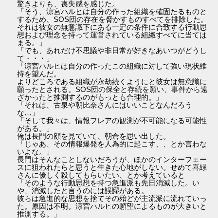
驚きよりも、喪失感を感じた。
「そう、涼宮ハルヒは自分の作った組織を確固たるものと
するため、SOS団の存在を脅かすものすべてを排除した。
それは彼女の無意識下にある一定の条件に合致する行動思
想および理念を持って運営されている組織すべてに当ては
まる。」
「でも、あれだけ不思議や非日常が好きなあいつがどうし
て・・・」
「涼宮ハルヒは自分の作ったこの組織に対して強い現状維
持を望んだ。
よりどころである組織が永劫続くようにと彼女は無意識に
願ったとされる。SOS団の保全と存続を願い、事件から遠
ざかったと推測するのがもっとも合理的。」
「それは、古泉や朝比奈さんにはいいことなんだろう
な…」
「そして我々は、情報フレアの観測が不可能になる可能性
がある。」
俺は長門の顔を見ていて、朝倉を思い出した。
「じゃあ、その情報爆発を人為的に起こす、、とか言わな
いよな。」
長門はそんなことしないだろうが、ほかのインターフェー
スに狙われたらと思うと生きた心地がしない。せめて喜緑
さんに優しく殺してもらいたい、とか考えていると
「そのような行動思想を持つ急進派も先日消滅した。い
や、消滅したと言うのには誤謬がある。
彼らは急進的な思想を捨てその殆どが主流派に流れていっ
た。原因は不明。涼宮ハルヒの願望によるものが大きいと
推測する。」