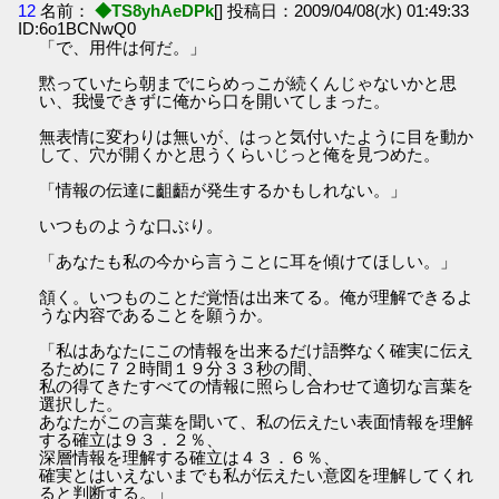
12
名前：
◆TS8yhAeDPk
[] 投稿日：2009/04/08(水) 01:49:33
ID:6o1BCNwQ0
「で、用件は何だ。」
黙っていたら朝までにらめっこが続くんじゃないかと思
い、我慢できずに俺から口を開いてしまった。
無表情に変わりは無いが、はっと気付いたように目を動か
して、穴が開くかと思うくらいじっと俺を見つめた。
「情報の伝達に齟齬が発生するかもしれない。」
いつものような口ぶり。
「あなたも私の今から言うことに耳を傾けてほしい。」
頷く。いつものことだ覚悟は出来てる。俺が理解できるよ
うな内容であることを願うか。
「私はあなたにこの情報を出来るだけ語弊なく確実に伝え
るために７２時間１９分３３秒の間、
私の得てきたすべての情報に照らし合わせて適切な言葉を
選択した。
あなたがこの言葉を聞いて、私の伝えたい表面情報を理解
する確立は９３．２％、
深層情報を理解する確立は４３．６％、
確実とはいえないまでも私が伝えたい意図を理解してくれ
ると判断する。」