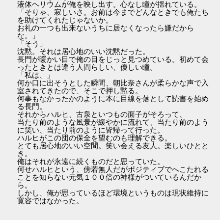
液体ヘリウムが俺を映し出す。心なし瞳が揺れている。
「そりゃ、寂しいさ。お前は今までどんなときでも俺たち
を助けてくれたじゃないか。
お礼の一つも出来ないうちに居なくなったら嫌だから
な。」
「そう」
沈黙。それは居心地のいい沈黙だった。
長門が暖かい目で俺の目をじっと見つめている。初めて会
ったときとは違う人間らしい、優しい瞳。
「私は、」
何か口に出そうとした瞬間、朝比奈さんが柔らかな声で入
室されてきたので、そこで押し黙る。
何事もなかったかのように本に目線を落として読書を始め
る長門。
それからハルヒ、古泉といつもの面子がそろって、
当たり前のような風景が緩やかに流れて、当たり前のよう
に笑い、当たり前のように皆帰って行った。
ハルヒがこの団の保全を望むのも理解できる。
とても居心地のいい空間。笑い会える友人。楽しいひとと
き。
俺はそれが永遠に続くものだと思っていた。
何せハルヒという、傍若無人だがポジティブでへこたれる
ことを知らない元気１００倍の神様がついているんだか
ら。
しかし、俺が思っているほど環境というものは現状維持に
寛容ではなかった。