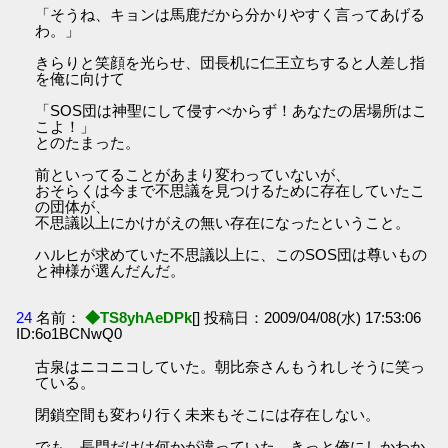
「そうね、キョンは馬鹿だから分かりやすく言ってあげる
わ。」
きらりと笑顔を光らせ、団長机に仁王立ちすると人差し指
を俺に向けて
「SOS団は神聖にして侵すべからず！あなたの居場所はこ
こよ！」
とのたまった。
前といってることがあまり変わっていないが、
おそらくは今まで不思議を見つけるために存在していたこ
の団体が、
不思議以上にかけがえの無い存在になったということ。
ハルヒが求めていた不思議以上に、このSOS団は尊いもの
と神様が選んだんだ。
24
名前：
◆TS8yhAeDPk
[] 投稿日：2009/04/08(水) 17:53:06
ID:6o1BCNwQ0
古泉はニコニコしていた。朝比奈さんもうれしそうに笑っ
ている。
閉鎖空間も変わり行く未来もそこには存在しない。
でも、長門だけは何かが違っていた。きっと俺にしかわか