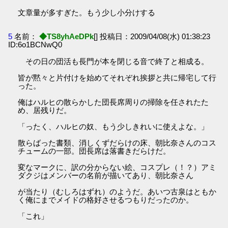
文章量が多すぎた。もう少し小分けする
5
名前：
◆TS8yhAeDPk
[] 投稿日：2009/04/08(水) 01:38:23
ID:6o1BCNwQ0
その日の団活も長門が本を閉じる音で終了と相成る。
皆が黙々と片付けを始めてそれぞれ挨拶と共に帰宅して行
った。
俺はハルヒの散らかした団長席周りの掃除を任されたた
め、居残りだ。
「ったく、ハルヒの奴、もう少しきれいに使えよな。」
散らばった書類、消しくずだらけの床、朝比奈さんのコス
チュームの一部。団長席は落書きだらけだ。
変なマークに、訳の分からない絵、コスプレ（！？）アミ
ダクジはメンバーの名前が描いてあり、朝比奈さん
が当たり（むしろはずれ）のようだ。あいつ古泉はともか
く俺にまでメイドの格好させるつもりだったのか。
「これ」