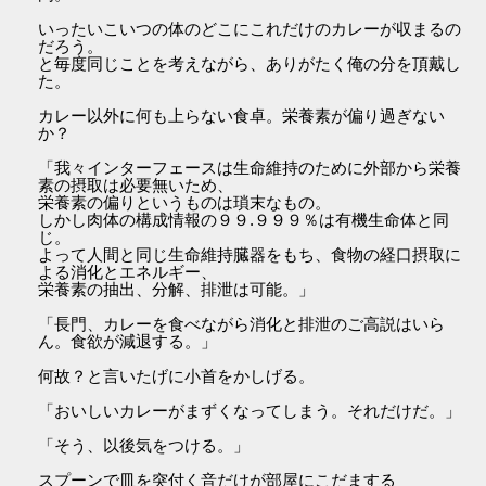
いったいこいつの体のどこにこれだけのカレーが収まるの
だろう。
と毎度同じことを考えながら、ありがたく俺の分を頂戴し
た。
カレー以外に何も上らない食卓。栄養素が偏り過ぎない
か？
「我々インターフェースは生命維持のために外部から栄養
素の摂取は必要無いため、
栄養素の偏りというものは瑣末なもの。
しかし肉体の構成情報の９９.９９９％は有機生命体と同
じ。
よって人間と同じ生命維持臓器をもち、食物の経口摂取に
よる消化とエネルギー、
栄養素の抽出、分解、排泄は可能。」
「長門、カレーを食べながら消化と排泄のご高説はいら
ん。食欲が減退する。」
何故？と言いたげに小首をかしげる。
「おいしいカレーがまずくなってしまう。それだけだ。」
「そう、以後気をつける。」
スプーンで皿を突付く音だけが部屋にこだまする