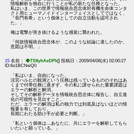
情報解析を独自に行うことが私の新たな任務となった。
私はいま、この世界で情報統合思念体対有機生命体コンタ
クト用ヒューマノイドインターフェイスとしてではなく、
『長門有希』という個体としての自立活動を認可され
た。」
俺は電撃が突き抜けるような感覚に襲われた。
「何故情報統合思念体が、このような結論に達したのか、
意図は不明。」
15
名前：
◆TS8yhAeDPk
[] 投稿日：2009/04/08(水) 02:00:27
ID:6o1BCNwQ0
「私はいま、自由になった。
涼宮ハルヒの観測という任務は残っているもののそれはあ
くまで付帯任務に過ぎず、今の私に課せられた重要課題は
エラーの解析と解消。
そしてその解析データを情報統合思念体に報告し、自立進
化の可能性を見出すこと。
ただ、エラーの解消は私の独力では到底及ばないほどの情
報量を有しており、
長期にわたる助け手が必要と判断。」
「私という個体は…あなたに、共にエラーを解析してもら
いたいと願っている。」