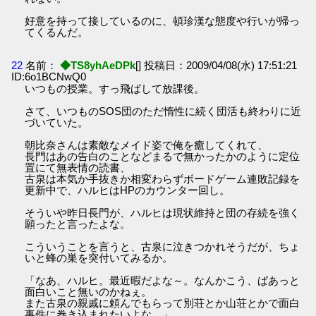
好意を持って接しているのに、頓珍漢な態度や行いが帰っ
てくるんだ。
22
名前：
◆TS8yhAeDPk
[] 投稿日：2009/04/08(水) 17:51:21
ID:6o1BCNwQ0
いつもの授業。すっ飛ばして放課後。
さて、いつものSOS団のただ惰性に続く団活も終わりに近
づいていた。
朝比奈さんは素敵なメイド姿で俺を癒してくれて、
長門はあの告白のことなどまるで無かったかのように定位
置にて無表情の読書、
古泉は本気か手抜きか相変わらずボードゲーム連敗記録を
更新中で、ハルヒはHPのカウンター回し。
そういや昨日長門が、ハルヒは現状維持と団の存続を強く
願ったと言ったよな。
こういうことを言うと、古泉に泣きつかれそうだが、ちょ
いと蜂の巣を突付いてみるか。
「なあ、ハルヒ。最近暇だよな～。なんかこう、ぱあっと
面白いこと無いのかねぇ。
また古泉の親戚に頼んでもらって別荘とか山荘とかで面白
事件に巻き込まれたいよな。」