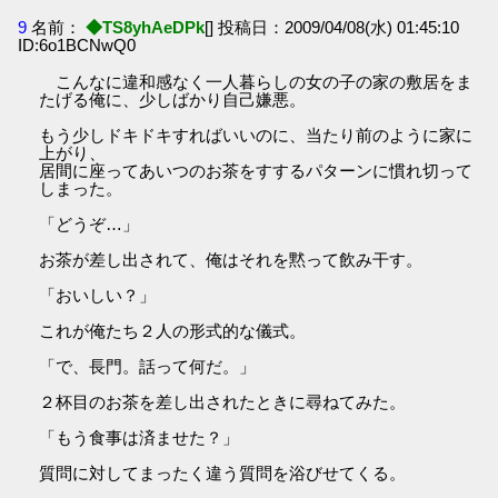
9
名前：
◆TS8yhAeDPk
[] 投稿日：2009/04/08(水) 01:45:10
ID:6o1BCNwQ0
こんなに違和感なく一人暮らしの女の子の家の敷居をま
たげる俺に、少しばかり自己嫌悪。
もう少しドキドキすればいいのに、当たり前のように家に
上がり、
居間に座ってあいつのお茶をすするパターンに慣れ切って
しまった。
「どうぞ…」
お茶が差し出されて、俺はそれを黙って飲み干す。
「おいしい？」
これが俺たち２人の形式的な儀式。
「で、長門。話って何だ。」
２杯目のお茶を差し出されたときに尋ねてみた。
「もう食事は済ませた？」
質問に対してまったく違う質問を浴びせてくる。