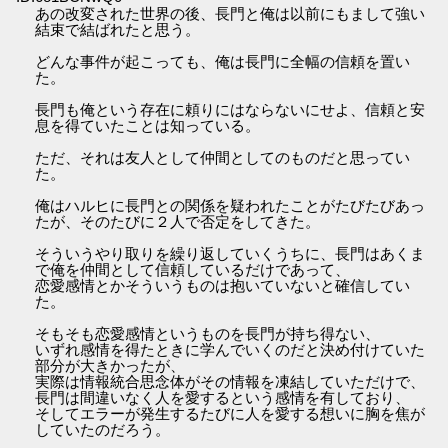
あの改変された世界の後、長門と俺は以前にもまして強い
結束で結ばれたと思う。
どんな事件が起こっても、俺は長門に全幅の信頼を置い
た。
長門も俺という存在に頼りにはならないにせよ、信頼と安
息を得ていたことは知っている。
ただ、それは友人として仲間としてのものだと思ってい
た。
俺はハルヒに長門との関係を疑われたことがたびたびあっ
たが、そのたびに２人で否定をしてきた。
そういうやり取りを繰り返していくうちに、長門はあくま
で俺を仲間として信頼しているだけであって、
恋愛感情とかそういうものは抱いていないと確信してい
た。
そもそも恋愛感情というものを長門が持ち得ない、
いずれ感情を得たときに学んでいくのだと決め付けていた
部分が大きかったが、
実際は情報統合思念体がその情報を凍結していただけで、
長門は間違いなく人を愛するという感情を有しており、
そしてエラーが発生するたびに人を愛する想いに胸を焦が
していたのだろう。