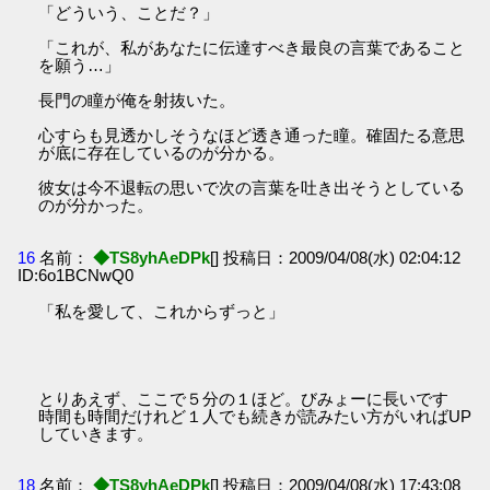
「どういう、ことだ？」
「これが、私があなたに伝達すべき最良の言葉であること
を願う…」
長門の瞳が俺を射抜いた。
心すらも見透かしそうなほど透き通った瞳。確固たる意思
が底に存在しているのが分かる。
彼女は今不退転の思いで次の言葉を吐き出そうとしている
のが分かった。
16
名前：
◆TS8yhAeDPk
[] 投稿日：2009/04/08(水) 02:04:12
ID:6o1BCNwQ0
「私を愛して、これからずっと」
とりあえず、ここで５分の１ほど。びみょーに長いです
時間も時間だけれど１人でも続きが読みたい方がいればUP
していきます。
18
名前：
◆TS8yhAeDPk
[] 投稿日：2009/04/08(水) 17:43:08