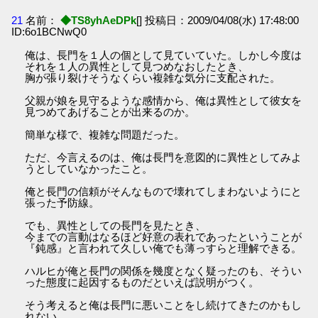
21
名前：
◆TS8yhAeDPk
[] 投稿日：2009/04/08(水) 17:48:00
ID:6o1BCNwQ0
俺は、長門を１人の個として見ていていた。しかし今度は
それを１人の異性として見つめなおしたとき、
胸が張り裂けそうなくらい複雑な気分に支配された。
父親が娘を見守るような感情から、俺は異性として彼女を
見つめてあげることが出来るのか。
簡単な様で、複雑な問題だった。
ただ、今言えるのは、俺は長門を意図的に異性としてみよ
うとしていなかったこと。
俺と長門の信頼がそんなもので壊れてしまわないようにと
張った予防線。
でも、異性としての長門を見たとき、
今までの言動はなるほど好意の表れであったということが
『鈍感』と言われて久しい俺でも薄っすらと理解できる。
ハルヒが俺と長門の関係を幾度となく疑ったのも、そうい
った態度に起因するものだといえば説明がつく。
そう考えると俺は長門に悪いことをし続けてきたのかもし
れない。