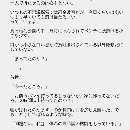
一人で待たせるのは心もとない。
いつもの不思議探索では罰金常習だが、今日くらいはあい
つより早くいても罰は当たるまい。
って、いるよ。
真っ暗な公園の中、外灯に照らされてベンチに腰掛ける小
さな少女。
口から小さな白い息が時折吐き出されている以外微動だに
していない。
「まってたのか？」
「…」
首肯。
「今来たところ。」
「お前カバンを持ってるじゃないか。家に帰ってないだ
ろ。２時間以上待ってたのか？」
嘘がばれたのがまずいのか長門は目を少し見開いた。で
も、どうしてばれるような嘘を。
「問題ない。私は、体温の自己調節機能をもっている。」