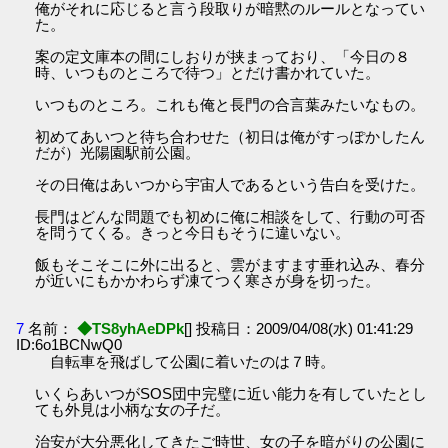
俺がそれに応じると言う段取りが暗黙のルールとなってい
た。
案の定文庫本の間にしおりが挟まっており、「今日の８
時、いつものところで待つ」とだけ書かれていた。
いつものところ。これも俺と長門の合言葉みたいなもの。
初めてあいつと待ち合わせた（初日は俺がすっぽかしたん
だが）光陽園駅前公園。
その日俺はあいつから宇宙人であるという告白を受けた。
長門はどんな問題でも初めに俺に相談をして、行動の可否
を問うてくる。きっと今日もそうに違いない。
飯もそこそこに外に出ると、雲がますます垂れ込み、春分
が近いにもかかわらず凍てつく寒さが身を切った。
7
名前：
◆TS8yhAeDPk
[] 投稿日：2009/04/08(水) 01:41:29
ID:6o1BCNwQ0
自転車を飛ばして公園に着いたのは７時。
いくらあいつがSOS団中完璧に近い能力を有していたとし
ても外見は小柄な女の子だ。
治安が大分悪化してきたご時世、女の子を暗がりの公園に