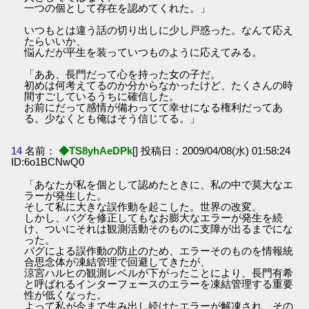
一つの個として存在を認めてくれた。」
いつもとは違う話の切り出しに少し戸惑った。なんて応え
たらいいか、
悩んだが平生を装っていつものように応えてみる。
「ああ、長門だって心を持った女の子だ。
初めは何考えてるのか分からなかったけど、たくさんの時
間すごしているうちに確信した。
お前にだって感情が備わってて幸せになる権利だってあ
る。少なくとも俺はそう信じてる。」
14
名前：
◆TS8yhAeDPk
[] 投稿日：2009/04/08(水) 01:58:24
ID:6o1BCNwQ0
「あなたが私を個として認めたときに、私の中で莫大なエ
ラーが発生した。
そして私に大きな誤作動を起こした。世界の改変。
しかし、バグを修正してもなお膨大なエラーが発生を続
け、ついにそれは観測活動そのものに支障が出るまでにな
った。
バグによる誤作動の防止のため、エラーそのものを情報統
合思念体が凍結管理で回避してきたが、
涼宮ハルヒの観測レベルが下がったことにより、長門有希
と呼ばれるインターフェースのエラーを凍結管理する重要
性が低くなった。
よって私が今まで生み出し続けたエラーが解凍され、その