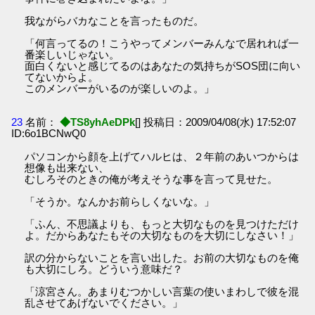
我ながらバカなことを言ったものだ。
「何言ってるの！こうやってメンバーみんなで居れれば一
番楽しいじゃない。
面白くないと感じてるのはあなたの気持ちがSOS団に向い
てないからよ。
このメンバーがいるのが楽しいのよ。」
23
名前：
◆TS8yhAeDPk
[] 投稿日：2009/04/08(水) 17:52:07
ID:6o1BCNwQ0
パソコンから顔を上げてハルヒは、２年前のあいつからは
想像も出来ない、
むしろそのときの俺が考えそうな事を言って見せた。
「そうか。なんかお前らしくないな。」
「ふん、不思議よりも、もっと大切なものを見つけただけ
よ。だからあなたもその大切なものを大切にしなさい！」
訳の分からないことを言い出した。お前の大切なものを俺
も大切にしろ。どういう意味だ？
「涼宮さん。あまりむつかしい言葉の使いまわしで彼を混
乱させてあげないでください。」