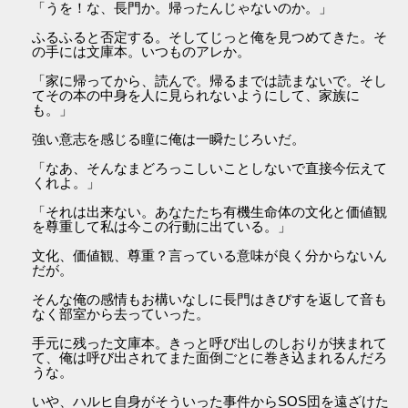
「うを！な、長門か。帰ったんじゃないのか。」
ふるふると否定する。そしてじっと俺を見つめてきた。そ
の手には文庫本。いつものアレか。
「家に帰ってから、読んで。帰るまでは読まないで。そし
てその本の中身を人に見られないようにして、家族に
も。」
強い意志を感じる瞳に俺は一瞬たじろいだ。
「なあ、そんなまどろっこしいことしないで直接今伝えて
くれよ。」
「それは出来ない。あなたたち有機生命体の文化と価値観
を尊重して私は今この行動に出ている。」
文化、価値観、尊重？言っている意味が良く分からないん
だが。
そんな俺の感情もお構いなしに長門はきびすを返して音も
なく部室から去っていった。
手元に残った文庫本。きっと呼び出しのしおりが挟まれて
て、俺は呼び出されてまた面倒ごとに巻き込まれるんだろ
うな。
いや、ハルヒ自身がそういった事件からSOS団を遠ざけた