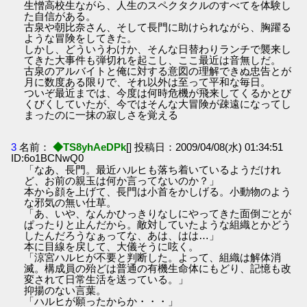
生憎高校生ながら、人生のスペクタクルのすべてを体験し
た自信がある。
古泉や朝比奈さん、そして長門に助けられながら、胸躍る
ような冒険をしてきた。
しかし、どういうわけか、そんな日替わりランチで襲来し
てきた大事件も弾切れを起こし、ここ最近は音無しだ。
古泉のアルバイトと俺に対する意図の理解できぬ忠告とが
月に数度ある限りで、それ以外は至って平和な毎日。
ついぞ最近までは、今度は何時危機が飛来してくるかとび
くびくしていたが、今ではそんな大冒険が疎遠になってし
まったのに一抹の寂しさを覚える
3
名前：
◆TS8yhAeDPk
[] 投稿日：2009/04/08(水) 01:34:51
ID:6o1BCNwQ0
「なあ、長門。最近ハルヒも落ち着いているようだけれ
ど、お前の親玉は何か言ってないのか？」
本から顔を上げて、長門は小首をかしげる。小動物のよう
な邪気の無い仕草。
「あ、いや、なんかひっきりなしにやってきた面倒ごとが
ぱったりと止んだから。敵対していたような組織とかどう
したんだろうなぁってな、あは、はは…」
本に目線を戻して、大儀そうに呟く。
「涼宮ハルヒが不要と判断した。よって、組織は解体消
滅。構成員の殆どは普通の有機生命体にもどり、記憶も改
変されて日常生活を送っている。」
抑揚のない言葉。
「ハルヒが願ったからか・・・」