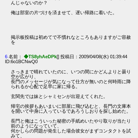
んじゃないのか？
俺は部室の片づけを済ませて、遅い帰路に着いた。
掲示板投稿は初めてで不慣れなところもありますがご容赦
を
6
名前：
◆TS8yhAeDPk
[] 投稿日：2009/04/08(水) 01:39:44
ID:6o1BCNwQ0
さっきまで晴れていたのに、いつの間にかどんよりと曇り
空が広がり、
長門のメッセージが気になって仕方が無いのと何時雨に降
られるか心配で足早に家に帰る。
玄関先では妹とシャミセンが出迎えてくれた。
帰宅の挨拶もあいまいに部屋に飛び込むと、長門の文庫本
を開いて中身に入っているであろうしおりを探し始めた。
長門と俺はこういった秘密の手紙めいたやり取りが当たり
前のようになっていて、
何かしらの問題が発生した場合彼女がまずコンタクトを試
みて、