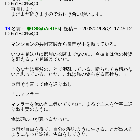
ID:6o1BCNwQ0
再開します。
まだまだ続きますのでお付き合い願います。
19
名前：
◆TS8yhAeDPk
[] 投稿日：2009/04/08(水) 17:45:12
ID:6o1BCNwQ0
マンションの共同玄関から長門が手を振っている。
いつも見送りは部屋の玄関までなのに、今彼女は俺の後姿
を消えるまで見届けていた。
「あなたは突然のことで混乱している。断られても構わな
いと思っている。ただ、これは私の偽らざる気持ち。」
長門そう言って俺を送り出し
「…マフラー」
マフラーを俺の首に巻いてくれた。まるで主人を仕事に送
り出す妻のように。
俺は頭の中が真っ白だった。
長門が自由を得て、自分の望むように生きることが出来る
ようになった途端、告白をしてきた。