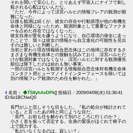
それを聞いて安心した。とりあえず宇宙人にナイフで刺し
殺される心配はないんだな。
「ただ、今件によって涼宮ハルヒの情報フレアの観測が困
難になった。
以後も観測は続くが、彼女の存在や行動原理が他の有機生
命体と同様になったため、観測対象として重要なファクタ
ーを占めた存在ではなくなった。
彼女自身が変化を嫌うようになり、自己環境の保全に走っ
たことで、我々は彼女の情報から自立進化の可能性を見出
すのは難しいと判断した。
当初と変わり現在情報統合思念体はこの地球に存在するさ
まざまな有機生命体との接触を試みており、涼宮ハルヒだ
けが観測対象ではなくなり、涼宮ハルヒに対する観測優先
順位は降下したのは紛れも無い事実。
一部の涼宮ハルヒを観測する情報統合思念体対有機生命体
コンタクト用ヒューマノイドインターフェースを除いては
別の情報フレア観測のため任を解かれた。」
4
名前：
◆TS8yhAeDPk
[] 投稿日：2009/04/08(水) 01:36:41
ID:6o1BCNwQ0
長門がふと悲しそうな目をした。『私の処分が検討されて
いる』と言ったあの時と同じような目だ。
「長門、お前も任を解かれて別のところに行くのか？」
小さく首を振って否定する。全身の緊張がほぐれて椅子の
上で脱力する。
「私がいなくなるのは、寂しい？」