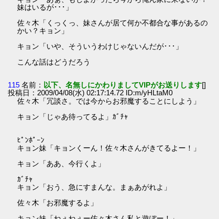
妹はいるが･･･」
佐々木「くっくっ、妹さんが居て何か不都合な事があるの
かい？キョン」
キョン「いや、そういうわけじゃないんだが･･･」
こんな話はどうだろう
115
名前：
以下、名無しにかわりましてVIPがお送りします
[]
投稿日：2009/04/08(水) 02:17:14.72 ID:m/yHLtaM0
佐々木「冗談さ。では今からお邪魔することにしよう」
キョン「じゃあ待ってるよ」ｶﾞﾁｬ
ﾋﾟﾝﾎﾟｰﾝ
キョン妹「キョンくーん！佐々木さんがきてるよー！」
キョン「ああ、今行くよ」
ｶﾞﾁｬ
キョン「おう、急にすまんな。まぁあがれよ」
佐々木「お邪魔するよ」
キョン妹「ねぇねぇー佐々木さん私と遊ぼー！」