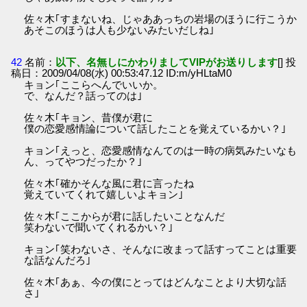
佐々木｢すまないね、じゃああっちの岩場のほうに行こうか
あそこのほうは人も少ないみたいだしね｣
42
名前：
以下、名無しにかわりましてVIPがお送りします
[] 投
稿日：2009/04/08(水) 00:53:47.12 ID:m/yHLtaM0
キョン｢ここらへんでいいか。
で、なんだ？話ってのは｣
佐々木｢キョン、昔僕が君に
僕の恋愛感情論について話したことを覚えているかい？｣
キョン｢えっと、恋愛感情なんてのは一時の病気みたいなも
ん、ってやつだったか？｣
佐々木｢確かそんな風に君に言ったね
覚えていてくれて嬉しいよキョン｣
佐々木｢ここからが君に話したいことなんだ
笑わないで聞いてくれるかい？｣
キョン｢笑わないさ、そんなに改まって話すってことは重要
な話なんだろ｣
佐々木｢あぁ、今の僕にとってはどんなことより大切な話
さ｣