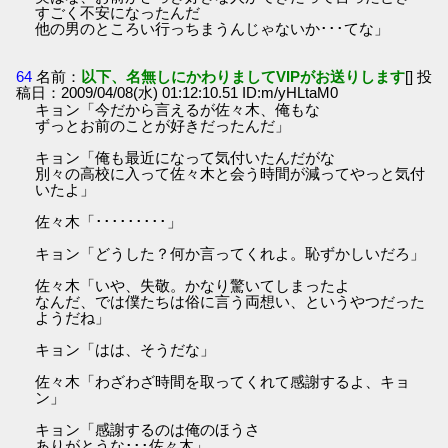
すごく不安になったんだ
他の男のところい行っちまうんじゃないか･･･てな」
64
名前：
以下、名無しにかわりましてVIPがお送りします
[] 投
稿日：2009/04/08(水) 01:12:10.51 ID:m/yHLtaM0
キョン「今だから言えるが佐々木、俺もな
ずっとお前のことが好きだったんだ」
キョン「俺も最近になって気付いたんだがな
別々の高校に入って佐々木と会う時間が減ってやっと気付
いたよ」
佐々木「･････････」
キョン「どうした？何か言ってくれよ。恥ずかしいだろ」
佐々木「いや、失敬。かなり驚いてしまったよ
なんだ、では僕たちは俗に言う両想い、というやつだった
ようだね」
キョン「はは、そうだな」
佐々木「わざわざ時間を取ってくれて感謝するよ、キョ
ン」
キョン「感謝するのは俺のほうさ
ありがとうな･･･佐々木」