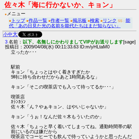
佐々木「海に行かないか、キョン」
メニュー
●
トップ
作品一覧
作者一覧
掲示板
検索
リンク
能
■
■
■
■
■
■
SS：
代「あの日見た光の名前を能代たちはまだ知らない」
大
小
中
3
名前：
以下、名無しにかわりましてVIPがお送りします
[sage]
投稿日：2009/04/08(水) 00:11:33.63 ID:m/yHLtaM0
立ったか･･･
駅前
キョン「ちょっとはやく着きすぎたか
9時に待ち合わせだからあと1時間あるな」
キョン「そこの喫茶店でも入って待ってるか･･･」
喫茶店
ｶﾗﾝｶﾗﾝ
佐々木「ん？やぁキョン、はやいじゃないか」
キョン「うぉ！なんだ佐々木もういたのか」
佐々木「ちょっと早く着いてしまってね。通勤時間帯の駅
前にいるのは嫌だから
喫茶店でコーヒーでも飲んで待っていようかと思ったんだ