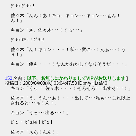
ｸﾞﾁｭ!ｸﾞﾁｭ！
佐々木「んん！あ！キョ、キョン･･･キョン･･･ぁん！
ん！」
キョン「さ、佐々木･･･！くっ･･･」
ｸﾞﾁｭ!ﾇﾁｭ！ｸﾞﾁｭ!
佐々木「ん！キョン・・・！私･･･変に･･！んぁ･･･！う
ぅ！」
キョン「俺も・・・！なんかおかしくなりそうだ・・・」
150
名前：
以下、名無しにかわりましてVIPがお送りします
[]
投稿日：2009/04/08(水) 03:04:47.53 ID:m/yHLtaM0
キョン「くっ･･･佐々木・・・！そろそろ･･･出すぞ･･･！」
佐々木「う、うん･･あ！・・・出して･･･私も･･･これ以上
されると･･･ぁ！ん！」
キョン「うっ･･･出る･･･！」
ﾋﾞｭ･･･ﾋﾞｭﾙﾙ！ﾋﾞｭ！
佐々木「ぁあ！んん！」