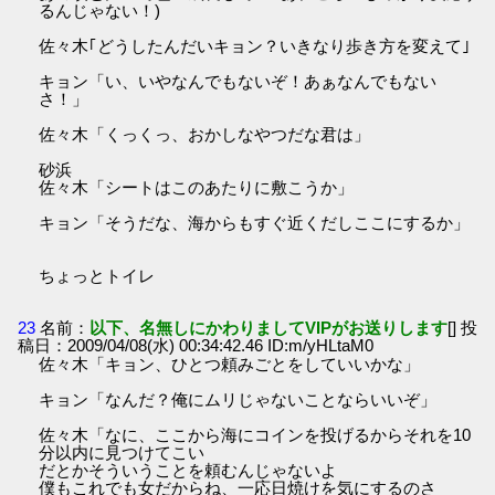
るんじゃない！)
佐々木｢どうしたんだいキョン？いきなり歩き方を変えて｣
キョン「い、いやなんでもないぞ！あぁなんでもない
さ！」
佐々木「くっくっ、おかしなやつだな君は」
砂浜
佐々木「シートはこのあたりに敷こうか」
キョン「そうだな、海からもすぐ近くだしここにするか」
ちょっとトイレ
23
名前：
以下、名無しにかわりましてVIPがお送りします
[] 投
稿日：2009/04/08(水) 00:34:42.46 ID:m/yHLtaM0
佐々木「キョン、ひとつ頼みごとをしていいかな」
キョン「なんだ？俺にムリじゃないことならいいぞ」
佐々木「なに、ここから海にコインを投げるからそれを10
分以内に見つけてこい
だとかそういうことを頼むんじゃないよ
僕もこれでも女だからね、一応日焼けを気にするのさ