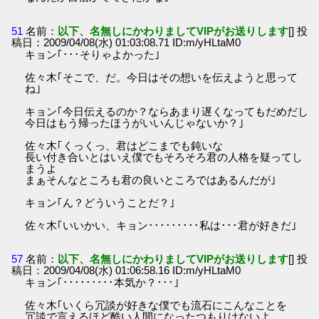
51
名前：
以下、名無しにかわりましてVIPがお送りします
[] 投
稿日：2009/04/08(水) 01:03:08.71 ID:m/yHLtaM0
キョン｢･･･そりゃよかった｣
佐々木｢そこで、だ。今日はその想いを伝えようと思って
ね｣
キョン｢今日伝えるのか？ならあまり遅くなってもだめだし
今日はもう帰ったほうがいいんじゃないか？｣
佐々木｢くっくっ、君はどこまでも鈍いな
長い付き合いとはいえ僕でもそろそろ君の人格を疑ってし
まうよ
まぁそんなところも君の良いところではあるんだが｣
キョン｢ん？どういうことだ？｣
佐々木｢いいかい、キョン･････････私は･･･君が好きだ｣
57
名前：
以下、名無しにかわりましてVIPがお送りします
[] 投
稿日：2009/04/08(水) 01:06:58.16 ID:m/yHLtaM0
キョン｢･････････本気か？･･･｣
佐々木｢いくら冗談が好きな僕でも流石にこんなことを
冗談で言えるほど酷い人間になったつもりはないよ