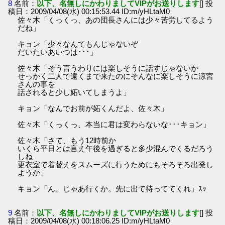
8
名前：
以下、名無しにかわりましてVIPがお送りします
[] 投
稿日：2009/04/08(水) 00:15:53.44 ID:m/yHLtaM0
佐々木「くっくっ、あの団長さんには少々苦労してるよう
だね」
キョン「少々なんてもんじゃないぞ
だいたいあいつは･･･」
佐々木「そう言うわりには楽しそうに話すじゃないか
せっかく二人で遠くまで来たのにそんなに楽しそうに涼宮
さんの事を
話されると少し妬いてしまうよ」
キョン「なんでお前が妬くんだよ、佐々木」
佐々木「くっくっ、本当に君は変わらないな･･･キョン」
佐々木「さて、もう12時前か
いくら平日とは言え午後を過ぎると多少混んでくるだろう
しね
更衣室で着替えをスムーズに行うためにもそろそろ出発し
ようか」
キョン「ん、じゃあ行くか。先に出て待っててくれ」ｽｯ
9
名前：
以下、名無しにかわりましてVIPがお送りします
[] 投
稿日：2009/04/08(水) 00:18:06.25 ID:m/yHLtaM0