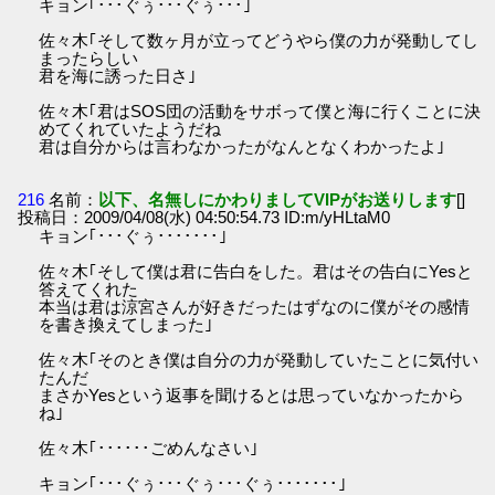
キョン｢･･･ぐぅ･･･ぐぅ･･･｣
佐々木｢そして数ヶ月が立ってどうやら僕の力が発動してし
まったらしい
君を海に誘った日さ｣
佐々木｢君はSOS団の活動をサボって僕と海に行くことに決
めてくれていたようだね
君は自分からは言わなかったがなんとなくわかったよ｣
216
名前：
以下、名無しにかわりましてVIPがお送りします
[]
投稿日：2009/04/08(水) 04:50:54.73 ID:m/yHLtaM0
キョン｢･･･ぐぅ･･･････｣
佐々木｢そして僕は君に告白をした。君はその告白にYesと
答えてくれた
本当は君は涼宮さんが好きだったはずなのに僕がその感情
を書き換えてしまった｣
佐々木｢そのとき僕は自分の力が発動していたことに気付い
たんだ
まさかYesという返事を聞けるとは思っていなかったから
ね｣
佐々木｢･･････ごめんなさい｣
キョン｢･･･ぐぅ･･･ぐぅ･･･ぐぅ･･･････｣