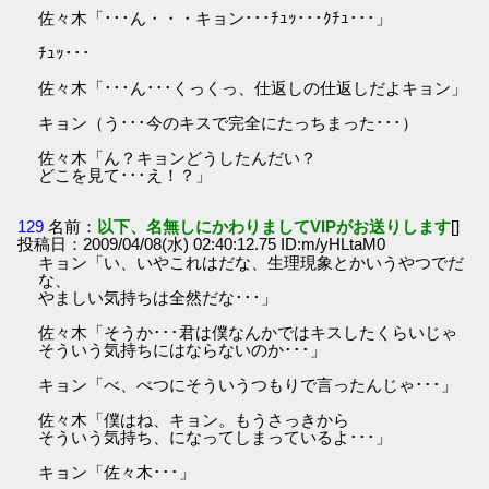
佐々木「･･･ん・・・キョン･･･ﾁｭｯ･･･ｸﾁｭ･･･」
ﾁｭｯ･･･
佐々木「･･･ん･･･くっくっ、仕返しの仕返しだよキョン」
キョン（う･･･今のキスで完全にたっちまった･･･）
佐々木「ん？キョンどうしたんだい？
どこを見て･･･え！？」
129
名前：
以下、名無しにかわりましてVIPがお送りします
[]
投稿日：2009/04/08(水) 02:40:12.75 ID:m/yHLtaM0
キョン「い、いやこれはだな、生理現象とかいうやつでだ
な、
やましい気持ちは全然だな･･･」
佐々木「そうか･･･君は僕なんかではキスしたくらいじゃ
そういう気持ちにはならないのか･･･」
キョン「べ、べつにそういうつもりで言ったんじゃ･･･」
佐々木「僕はね、キョン。もうさっきから
そういう気持ち、になってしまっているよ･･･」
キョン「佐々木･･･」