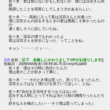
佐々木「君は知らないかもしれないが、僕には涼宮さん同
様
熱望したことを現実にしてしまう力があるらしい」
佐々木「･･･高校に入って君は涼宮さんと出逢った
僕に涼宮さんの話をするときの君は愚痴こそ多かったもの
の
凄く楽しそうに話していたね」
佐々木「流石の僕でもわかったよ
君は涼宮さんを好きになった、ってことをね」
キョン「･･････ぐぅ･･･」
215
名前：
以下、名無しにかわりましてVIPがお送りします
[]
投稿日：2009/04/08(水) 04:49:36.75 ID:m/yHLtaM0
佐々木「僕はその時に気付いたんだ
僕は君のことが好きって事に」
佐々木「･･･そのとき僕は思った。思ってしまったんだ。
涼宮さんではなく僕だけを見ていてほしい、とね」
佐々木｢自分を正当化するつもりはないが
恋をする人間にとってそれは当たり前の感情だったんだろ
う
好きな人を独占したい･･･そう僕は思ってしまった｣