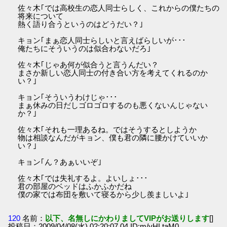
佐々木｢では高校生の恋人同士らしく、これからの僕たちの
将来について
熱く語り合うというのはどうだい？｣
キョン｢まぁ恋人同士らしいと言えばらしいが･･･
俺たちにそういうのは似合わないだろ｣
佐々木｢じゃあ何が似合うと言うんだい？
まさか新しい恋人同士の付き合い方を考えてくれるのか
い？｣
キョン｢そういうわけじゃ･･･
まぁ休みの日だしゴロゴロするのも悪くないんじゃない
か？｣
佐々木｢それも一理あるね。ではそうするとしようか
物は相談なんだがキョン、僕も君の隣に腰かけていいか
い？｣
キョン｢ん？あぁいいぞ｣
佐々木｢では失礼するよ。よいしょ･･･
君の部屋のベッドはふかふかだね
僕の家では布団を敷いて寝るから少し羨ましいよ｣
120
名前：
以下、名無しにかわりましてVIPがお送りします
[]
投稿日：2009/04/08(水) 02:20:07.04 ID:m/yHLtaM0