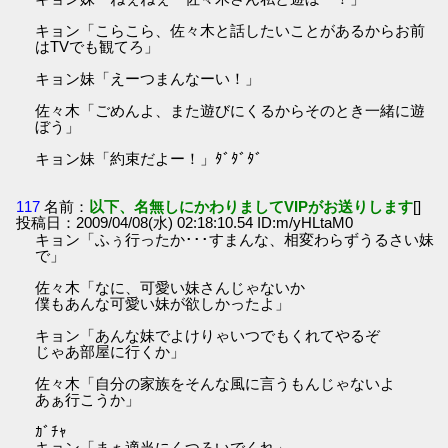
キョン「こらこら、佐々木と話したいことがあるからお前
はTVでも観てろ」
キョン妹「えーつまんなーい！」
佐々木「ごめんよ、また遊びにくるからそのとき一緒に遊
ぼう」
キョン妹「約束だよー！」ﾀﾞﾀﾞﾀﾞ
117
名前：
以下、名無しにかわりましてVIPがお送りします
[]
投稿日：2009/04/08(水) 02:18:10.54 ID:m/yHLtaM0
キョン「ふぅ行ったか･･･すまんな、相変わらずうるさい妹
で」
佐々木「なに、可愛い妹さんじゃないか
僕もあんな可愛い妹が欲しかったよ」
キョン「あんな妹でよけりゃいつでもくれてやるぞ
じゃあ部屋に行くか」
佐々木「自分の家族をそんな風に言うもんじゃないよ
あぁ行こうか」
ｶﾞﾁｬ
キョン「まぁ適当にくつろいでくれ」