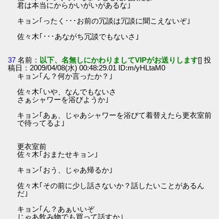
君は本当にからかいがいがあるな｣
キョン｢ったく･･･お前の冗談は冗談に聞こえないぞ｣
佐々木｢･･･あながち冗談でもないさ｣
37
名前：
以下、名無しにかわりましてVIPがお送りします
[] 投
稿日：2009/04/08(水) 00:48:29.01 ID:m/yHLtaM0
キョン｢ん？何か言ったか？｣
佐々木｢いや、なんでもないさ
さぁシャワーを浴びようか｣
キョン｢あぁ、じゃあシャワーを浴びて着替えたら更衣室前
で待ってるよ｣
更衣室前
佐々木｢おまたせキョン｣
キョン｢おう、じゃあ帰るか｣
佐々木｢その前に少し話さないか？話したいことがあるん
だ｣
キョン｢ん？あぁいいぞ
じゃあ飲み物でも買って話すか｣