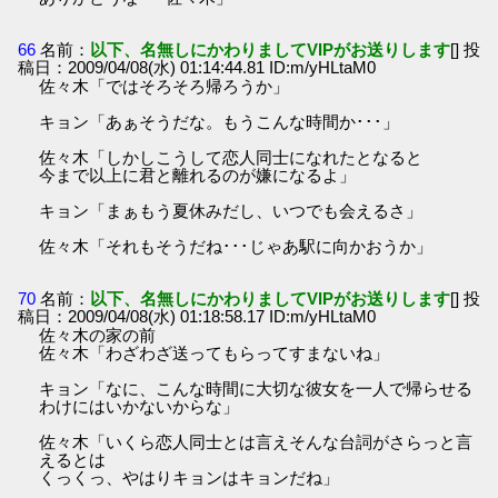
66
名前：
以下、名無しにかわりましてVIPがお送りします
[] 投
稿日：2009/04/08(水) 01:14:44.81 ID:m/yHLtaM0
佐々木「ではそろそろ帰ろうか」
キョン「あぁそうだな。もうこんな時間か･･･」
佐々木「しかしこうして恋人同士になれたとなると
今まで以上に君と離れるのが嫌になるよ」
キョン「まぁもう夏休みだし、いつでも会えるさ」
佐々木「それもそうだね･･･じゃあ駅に向かおうか」
70
名前：
以下、名無しにかわりましてVIPがお送りします
[] 投
稿日：2009/04/08(水) 01:18:58.17 ID:m/yHLtaM0
佐々木の家の前
佐々木「わざわざ送ってもらってすまないね」
キョン「なに、こんな時間に大切な彼女を一人で帰らせる
わけにはいかないからな」
佐々木「いくら恋人同士とは言えそんな台詞がさらっと言
えるとは
くっくっ、やはりキョンはキョンだね」