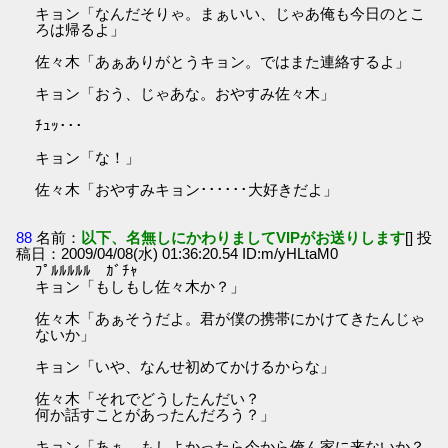
キョン「なんだそりゃ。まぁいい、じゃあ俺も今日のとこ
ろは帰るよ」
佐々木「あぁありがとうキョン。ではまた連絡するよ」
キョン「おう、じゃあな。おやすみ佐々木」
ﾁｭｯ･･･
キョン「な！」
佐々木「おやすみキョン･･････大好きだよ」
88
名前：
以下、名無しにかわりましてVIPがお送りします
[] 投
稿日：2009/04/08(水) 01:36:20.54 ID:m/yHLtaM0
ﾌﾟﾙﾙﾙﾙﾙ ｶﾞﾁｬ
キョン「もしもし佐々木か？」
佐々木「あぁそうだよ。君が僕の携帯にかけてきたんじゃ
ないか」
キョン「いや、なんせ初めてかけるからな」
佐々木「それでどうしたんだい？
何か話すことがあったんだろう？」
キョン「あぁ、もしよかったら今から俺ん家に来ないか？