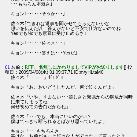
･･･もちろん本気さ｣
キョン｢･･････そうか･･･｣
佐々木｢できれば返事を聞かせてもらえないかな
想いを伝えた以上答えがないと不安で仕方ないのでね
YesでもNoでも素直に受け止めるさ｣
キョン｢･･････佐々木･･･｣
キョン｢･･････答えは･･･Yesだ｣
61
名前：
以下、名無しにかわりましてVIPがお送りします
[] 投
稿日：2009/04/08(水) 01:09:37.71 ID:m/yHLtaM0
佐々木「･･････」ﾎﾟﾛﾎﾟﾛ
キョン「お、おいどうしたんだ、何で泣くんだよ」
佐々木「いや、すまない･･･嬉しさと緊張からの解放が同時
に来てしまってね
何せ初めての告白だからね」
佐々木「･･･でも、本当にいいのかい？
僕はてっきり断られるとばかり思っていたよ」
キョン「･･･もちろんさ
実はな、お前がさっき好きな人ができたって言ったとき