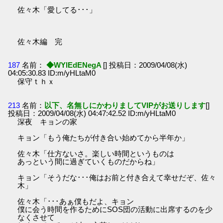
佐々木「愛してる･･･」
佐々木編 完
187
名前：
◆WYlEdENegA
[] 投稿日：2009/04/08(水)
04:05:30.83 ID:m/yHLtaM0
保守ｔｈｘ
213
名前：
以下、名無しにかわりましてVIPがお送りします
[]
投稿日：2009/04/08(水) 04:47:42.52 ID:m/yHLtaM0
深夜 キョンの家
キョン「もう俺たちが付き合い始めてから半年か」
佐々木「仕方ないさ。楽しい時間というものは
あっという間に過ぎていくものだからね」
キョン「そうだな･･･俺はお前と付き合えて幸せだぞ、佐々
木」
佐々木「･･･あぁ僕もだよ、キョン
僕に会う時間を作るためにSOS団の活動に出席するのを少
なくさせて