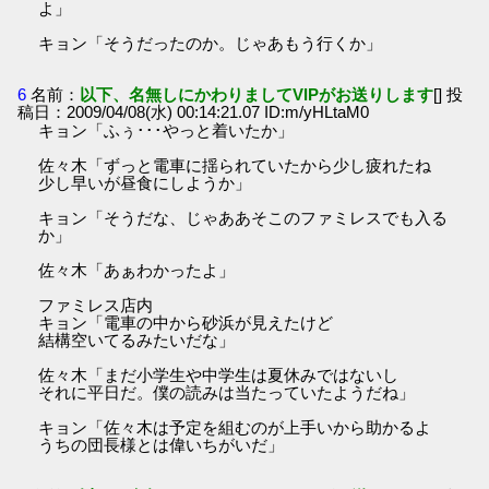
よ」
キョン「そうだったのか。じゃあもう行くか」
6
名前：
以下、名無しにかわりましてVIPがお送りします
[] 投
稿日：2009/04/08(水) 00:14:21.07 ID:m/yHLtaM0
キョン「ふぅ･･･やっと着いたか」
佐々木「ずっと電車に揺られていたから少し疲れたね
少し早いが昼食にしようか」
キョン「そうだな、じゃああそこのファミレスでも入る
か」
佐々木「あぁわかったよ」
ファミレス店内
キョン「電車の中から砂浜が見えたけど
結構空いてるみたいだな」
佐々木「まだ小学生や中学生は夏休みではないし
それに平日だ。僕の読みは当たっていたようだね」
キョン「佐々木は予定を組むのが上手いから助かるよ
うちの団長様とは偉いちがいだ」