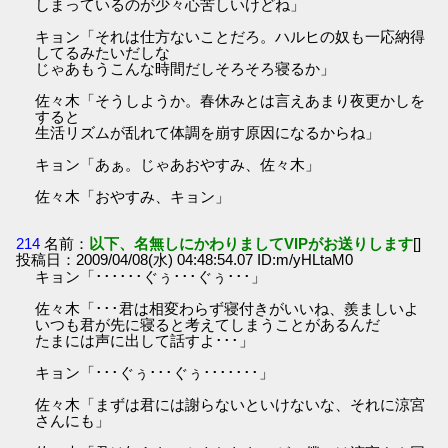
しまっているのが少々心苦しいけどね」
キョン「それは仕方ないことだろ。ハルヒの奴も一応納得
してるみたいだしな
じゃあもうこんな時間だしそろそろ寝るか」
佐々木「そうしようか。春休みとは言えあまり夜更かしを
すると
生活リズムが乱れて体調を崩す原因になるからね」
キョン「あぁ。じゃあおやすみ、佐々木」
佐々木「おやすみ、キョン」
214
名前：
以下、名無しにかわりましてVIPがお送りします
[]
投稿日：2009/04/08(水) 04:48:54.07 ID:m/yHLtaM0
キョン「･･････ぐぅ･･･ぐぅ･･･」
佐々木「･･･君は相変わらず寝付きがいいね、羨ましいよ
いつも君が先に寝ると考えてしまうことがあるんだ
たまには声に出して話すよ･･･」
キョン「･･･ぐぅ･･･ぐぅ･･･････」
佐々木「まずは君には謝らないといけないな、それに涼宮
さんにも」