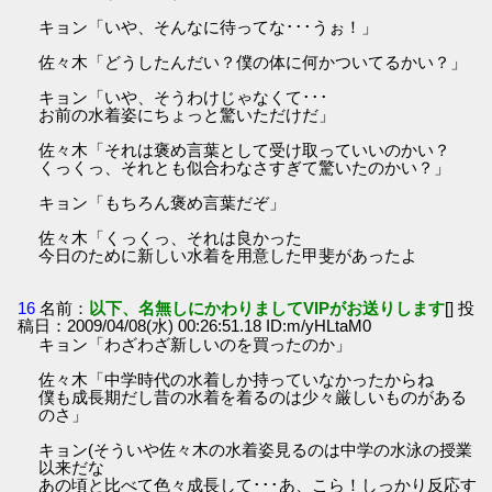
キョン「いや、そんなに待ってな･･･うぉ！」
佐々木「どうしたんだい？僕の体に何かついてるかい？」
キョン「いや、そうわけじゃなくて･･･
お前の水着姿にちょっと驚いただけだ」
佐々木「それは褒め言葉として受け取っていいのかい？
くっくっ、それとも似合わなさすぎて驚いたのかい？」
キョン「もちろん褒め言葉だぞ」
佐々木「くっくっ、それは良かった
今日のために新しい水着を用意した甲斐があったよ
16
名前：
以下、名無しにかわりましてVIPがお送りします
[] 投
稿日：2009/04/08(水) 00:26:51.18 ID:m/yHLtaM0
キョン「わざわざ新しいのを買ったのか」
佐々木「中学時代の水着しか持っていなかったからね
僕も成長期だし昔の水着を着るのは少々厳しいものがある
のさ」
キョン(そういや佐々木の水着姿見るのは中学の水泳の授業
以来だな
あの頃と比べて色々成長して･･･あ、こら！しっかり反応す