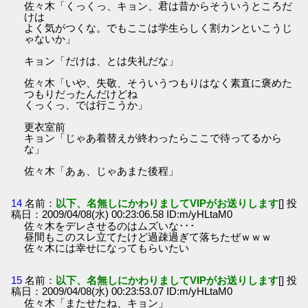
佐々木「くっくっ、キョン、君は昔からそういうところだ
けは
よく気がつくな。でもここは学生らしく割カンといこうじ
ゃないか」
キョン「だけは、とは失礼だな」
佐々木「いや、失敬、そういうつもりはなく素直に褒めた
つもりだったんだけどね
くっくっ、では行こうか」
更衣室前
キョン「じゃあ着替えが終わったらここで待ってるから
な」
佐々木「あぁ、じゃあまた後程」
14
名前：
以下、名無しにかわりましてVIPがお送りします
[] 投
稿日：2009/04/08(水) 00:23:06.58 ID:m/yHLtaM0
佐々木をデレさせるのはムズいな･･･
昼間もこのスレ立てたけど過疎過ぎて落ちたぜｗｗｗ
佐々木には幸せになってもらいたい
15
名前：
以下、名無しにかわりましてVIPがお送りします
[] 投
稿日：2009/04/08(水) 00:23:53.07 ID:m/yHLtaM0
佐々木「またせたね、キョン」