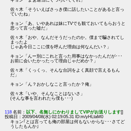
佐々木「そういえばさっき僕に話したいことがあると言っ
ていたね」
キョン「あ、いやあれは妹にTVでも観ておいてもらおうと
思って言った嘘だ」
佐々木「おや、なんだそうだったのか。僕まで騙されてし
まったよ
じゃあ今日ここに僕を呼んだ理由は何なんだい？」
キョン「んー別にこれと言った用事はなかったんだが･･･
お前に会いたかったって理由じゃだめか？」
佐々木「くっくっ、そんな台詞をよく真顔で言えるもん
だ」
キョン「ん？おかしなこと言ったか？俺」
佐々木「いや、そんなことはないさ」
(そんな事を言われたら僕も･･･)
118
名前：
以下、名無しにかわりましてVIPがお送りします
[]
投稿日：2009/04/08(水) 02:19:05.31 ID:m/yHLtaM0
キョン｢とは言っても俺の部屋は何もないからな･･･さてど
うしたもんか｣