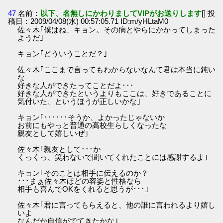
47
名前：
以下、名無しにかわりましてVIPがお送りします
[] 投
稿日：2009/04/08(水) 00:57:05.71 ID:m/yHLtaM0
佐々木｢僕はね、キョン。その病とやらにかかってしまった
ようだ｣
キョン｢どういうことだ？｣
佐々木｢ここまで言ってもわからないなんて君は本当に鈍い
な
好きな人ができたってことだよ･･･
好きな人ができたというよりもここは、好きであることに
気付いた、というほうが正しいかな｣
キョン｢･･････そうか、よかったじゃないか
お前にもやっと普通の高校生らしくなったな
親友として嬉しいぜ｣
佐々木｢親友として･･･か
くっくっ、笑わないで聞いてくれたことには感謝するよ｣
キョン｢そのことは相手に伝えるのか？
･･･まぁ佐々木ほどの容姿と性格なら
相手も喜んでOKをくれると思うが･･･｣
佐々木｢君に言ってもらえると、他の誰に言われるより嬉し
いよ
なんだか自信がでてきたかな｣