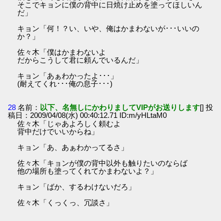
そこでキョンに僕の背中に日焼け止めを塗ってほしいん
だ」
キョン「何！？い、いや、俺はかまわないが･･･いいの
か？」
佐々木「僕はかまわないよ
だからこうして君に頼んでいるんだ」
キョン「あぁわかったよ･･･」
(耐えてくれ･･･俺の息子･･･)
28
名前：
以下、名無しにかわりましてVIPがお送りします
[] 投
稿日：2009/04/08(水) 00:40:12.71 ID:m/yHLtaM0
佐々木「じゃあよろしく頼むよ
背中だけでいいからね」
キョン「あ、あぁわかってるさ」
佐々木「キョンが僕の背中以外も触りたいのならば
他の場所も塗ってくれてかまわないよ？」
キョン「ばか、するわけないだろ」
佐々木「くっくっ、冗談さ」