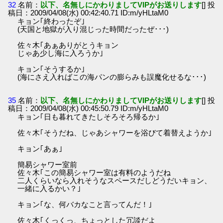
32
名前：
以下、名無しにかわりましてVIPがお送りします
[] 投
稿日：2009/04/08(水) 00:42:40.71 ID:m/yHLtaM0
キョン｢終わったぞ｣
(天国と地獄が入り混じった時間だったぜ･･･)
佐々木｢あぁありがとうキョン
じゃあ少し海に入ろうか｣
キョン｢そうするか｣
(海にさえ入ればこの海パンの膨らみも誤魔化せるな･･･)
35
名前：
以下、名無しにかわりましてVIPがお送りします
[] 投
稿日：2009/04/08(水) 00:45:50.79 ID:m/yHLtaM0
キョン｢日も暮れてきたしそろそろ帰るか｣
佐々木｢そうだね、じゃあシャワーを浴びて着替えようか｣
キョン｢あぁ｣
簡易シャワー室前
佐々木｢この簡易シャワー室は有料のようだね
二人くらいなら入れそうなスペースだしどうだいキョン、
一緒に入るかい？｣
キョン｢な、何バカなこと言ってんだ！｣
佐々木｢くっくっ、ちょっとした冗談だよ