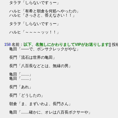
タラヲ「しらないですぅー」
ハルヒ「有希と朝倉を何処へやったの」
ハルヒ「さっさと、答えなさい！！」
タラヲ「しらないですぅー」
ハルヒ「～～～～ッッ！！」
158
名前：
以下、名無しにかわりましてVIPがお送りします
[] 投
亀田「――で、ポンサクレックがやな」
長門「流石は世界の亀田」
長門「八百長などとは、無縁の男」
亀田「……」
亀田「……」
長門「あれ」
長門「どうしたの」
朝倉「ま、まずいわよ、長門さん」
亀田「……確かに、オレは八百長ボクサーや」