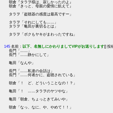
朝倉『タラヲ様は、寂しかったのよ』
朝倉『きっと、母親の愛情に飢えて』
タラヲ「盗聴器の感度は最高ですー」
タラヲ「それにしても……」
タラヲ「亀田が裏切るとは」
タラヲ「ボクもヤキがまわったですね」
145
名前：
以下、名無しにかわりましてVIPがお送りします
[] 投
長門「……」
長門「……静かにして」
亀田「なんや」
長門「……私達の会話は」
長門「……何者かに、盗聴されている」
朝倉「！ ど、どういうことなの！？」
亀田「！ ……タラヲのヤツやな」
亀田「朝倉、ちょっときてみいや」
朝倉「なっ、なに、や、やめて！！」