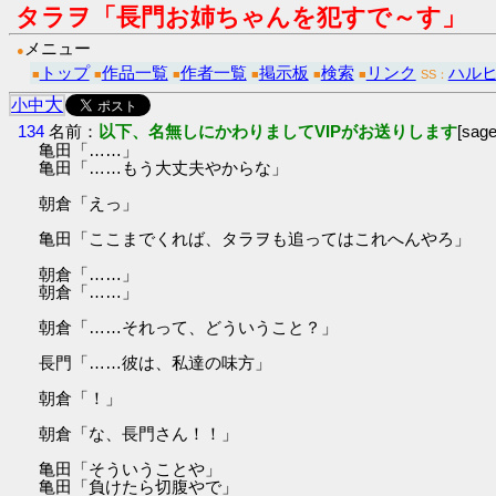
タラヲ「長門お姉ちゃんを犯すで～す」
メニュー
●
トップ
作品一覧
作者一覧
掲示板
検索
リンク
ハルヒ
■
■
■
■
■
■
SS：
大
小
中
134
名前：
以下、名無しにかわりましてVIPがお送りします
[sag
亀田「……」
亀田「……もう大丈夫やからな」
朝倉「えっ」
亀田「ここまでくれば、タラヲも追ってはこれへんやろ」
朝倉「……」
朝倉「……」
朝倉「……それって、どういうこと？」
長門「……彼は、私達の味方」
朝倉「！」
朝倉「な、長門さん！！」
亀田「そういうことや」
亀田「負けたら切腹やで」