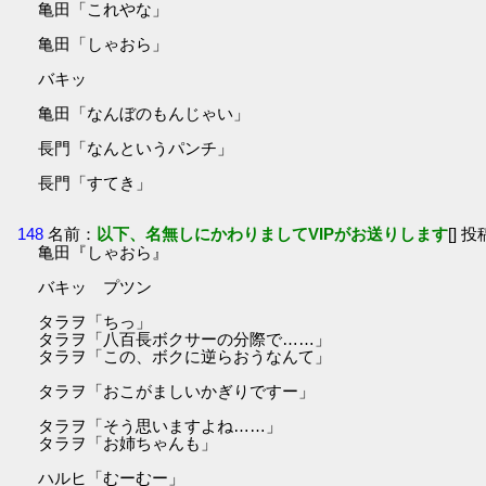
亀田「これやな」
亀田「しゃおら」
バキッ
亀田「なんぼのもんじゃい」
長門「なんというパンチ」
長門「すてき」
148
名前：
以下、名無しにかわりましてVIPがお送りします
[] 投
亀田『しゃおら』
バキッ プツン
タラヲ「ちっ」
タラヲ「八百長ボクサーの分際で……」
タラヲ「この、ボクに逆らおうなんて」
タラヲ「おこがましいかぎりですー」
タラヲ「そう思いますよね……」
タラヲ「お姉ちゃんも」
ハルヒ「むーむー」