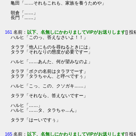
亀田「……それもこれも、家族を養うためや」
朝倉「……」
長門「……」
161
名前：
以下、名無しにかわりましてVIPがお送りします
[] 投
ハルヒ「このっ、答えなさいよ！！」
タラヲ「他人にものを尋ねるときには」
タラヲ「それなりの態度が必要ですー」
ハルヒ「……あんた、何が望みなのよ」
タラヲ「ボクの名前はタラヲでーす」
タラヲ「タラちゃん、と呼べですぅ」
ハルヒ「こっ、この、クソガキ……」
タラヲ「それなら、答えないですー」
ハルヒ「……」
ハルヒ「……タ、タラちゃ…ん」
タラヲ「はーいですぅ」
165
名前：
以下、名無しにかわりましてVIPがお送りします
[] 投