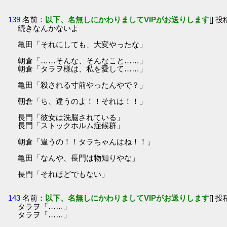
139
名前：
以下、名無しにかわりましてVIPがお送りします
[] 投
続きなんかないよ
亀田「それにしても、大変やったな」
朝倉「……そんな、そんなこと……」
朝倉「タラヲ様は、私を愛して……」
亀田「殺される寸前やったんやで？」
朝倉「ち、違うのよ！！それは！！」
長門「彼女は洗脳されている」
長門「ストックホルム症候群」
朝倉「違うの！！タラちゃんはね！！」
亀田「なんや、長門は物知りやな」
長門「それほどでもない」
143
名前：
以下、名無しにかわりましてVIPがお送りします
[] 投
タラヲ「……」
タラヲ「……」