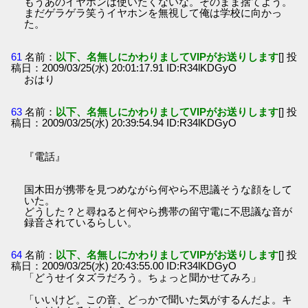
もうあのイヤホンは使いたくないな。そのまま捨てよう。
まだゲラゲラ笑うイヤホンを無視して俺は学校に向かっ
た。
61
名前：
以下、名無しにかわりましてVIPがお送りします
[] 投
稿日：2009/03/25(水) 20:01:17.91 ID:R34lKDGyO
おはり
63
名前：
以下、名無しにかわりましてVIPがお送りします
[] 投
稿日：2009/03/25(水) 20:39:54.94 ID:R34lKDGyO
『電話』
国木田が携帯を見つめながら何やら不思議そうな顔をして
いた。
どうした？と尋ねると何やら携帯の留守電に不思議な音が
録音されているらしい。
64
名前：
以下、名無しにかわりましてVIPがお送りします
[] 投
稿日：2009/03/25(水) 20:43:55.00 ID:R34lKDGyO
「どうせイタズラだろう。ちょっと聞かせてみろ」
「いいけど。この音、どっかで聞いた気がするんだよ。キ