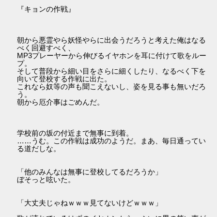
『キョンの作戦』
朝から悪霊やら妖怪やらに出会うだろうと考えた俺はなる
べく回避すべく、
MP3プレーヤーから伸びるイヤホンを耳に付けて歌をルー
プ。
そして普段から細い目をさらに細くしたり、なるべく下を
向いて登校する作戦に出た。
これなら奴等の声も聞こえないし、姿を見る事も無いだろ
う。
朝から厄介事はごめんだ。
学校前の坂の付近まで無事に到着。
……うむ。この作戦は成功のようだ。まあ、毎日通ってい
る道だしな。
「他のみんなは無事に登校してるだろうか」
ぼそっと呟いた。
「大丈夫じゃねｗｗｗ見てないけどｗｗｗ」