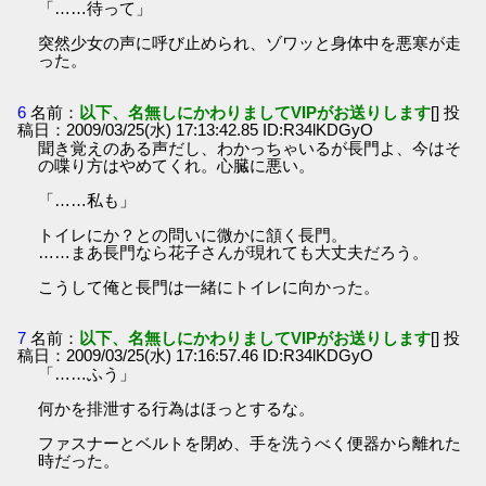
「……待って」
突然少女の声に呼び止められ、ゾワッと身体中を悪寒が走
った。
6
名前：
以下、名無しにかわりましてVIPがお送りします
[] 投
稿日：2009/03/25(水) 17:13:42.85 ID:R34lKDGyO
聞き覚えのある声だし、わかっちゃいるが長門よ、今はそ
の喋り方はやめてくれ。心臓に悪い。
「……私も」
トイレにか？との問いに微かに頷く長門。
……まあ長門なら花子さんが現れても大丈夫だろう。
こうして俺と長門は一緒にトイレに向かった。
7
名前：
以下、名無しにかわりましてVIPがお送りします
[] 投
稿日：2009/03/25(水) 17:16:57.46 ID:R34lKDGyO
「……ふう」
何かを排泄する行為はほっとするな。
ファスナーとベルトを閉め、手を洗うべく便器から離れた
時だった。