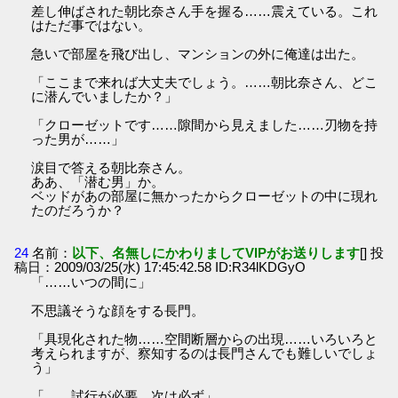
差し伸ばされた朝比奈さん手を握る……震えている。これ
はただ事ではない。
急いで部屋を飛び出し、マンションの外に俺達は出た。
「ここまで来れば大丈夫でしょう。……朝比奈さん、どこ
に潜んでいましたか？」
「クローゼットです……隙間から見えました……刃物を持
った男が……」
涙目で答える朝比奈さん。
ああ、「潜む男」か。
ベッドがあの部屋に無かったからクローゼットの中に現れ
たのだろうか？
24
名前：
以下、名無しにかわりましてVIPがお送りします
[] 投
稿日：2009/03/25(水) 17:45:42.58 ID:R34lKDGyO
「……いつの間に」
不思議そうな顔をする長門。
「具現化された物……空間断層からの出現……いろいろと
考えられますが、察知するのは長門さんでも難しいでしょ
う」
「……試行が必要。次は必ず」