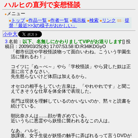
ハルヒの直列で妄想怪談
メニュー
●
トップ
作品一覧
作者一覧
掲示板
検索
リンク
提
■
■
■
■
■
■
SS：
督「最近>>3の様子がおかしい」
大
小
中
3
名前：
以下、名無しにかわりましてVIPがお送りします
[] 投
稿日：2009/03/25(水) 17:07:53.58 ID:R34lKDGyO
「都市伝説や学校怪談物って面白いわね。こういう学園生
活に憧れるわ！」
コイツに「ぬ～べ～」やら「学校怪談」やら貸した奴は正
直に出てきなさい。
先生怒らないけど体罰は加えるから。
オセロの相手をしていた古泉は、「やれやれです」と聞こ
えてきそうな仕草を体全体で表現した。
長門は現状を理解しているのかいないのか、黙々と読書を
続けている。
朝比奈さんは……顔が青ざめている。
近いうちに悪霊やら妖怪に襲われるなこの人は。
なあ、ハルヒ。
放課後、女子生徒が妖怪の触手に弄ばれるって言うDVDが