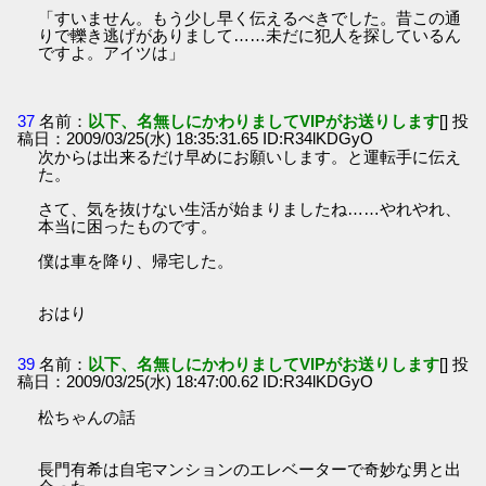
「すいません。もう少し早く伝えるべきでした。昔この通
りで轢き逃げがありまして……未だに犯人を探しているん
ですよ。アイツは」
37
名前：
以下、名無しにかわりましてVIPがお送りします
[] 投
稿日：2009/03/25(水) 18:35:31.65 ID:R34lKDGyO
次からは出来るだけ早めにお願いします。と運転手に伝え
た。
さて、気を抜けない生活が始まりましたね……やれやれ、
本当に困ったものです。
僕は車を降り、帰宅した。
おはり
39
名前：
以下、名無しにかわりましてVIPがお送りします
[] 投
稿日：2009/03/25(水) 18:47:00.62 ID:R34lKDGyO
松ちゃんの話
長門有希は自宅マンションのエレベーターで奇妙な男と出