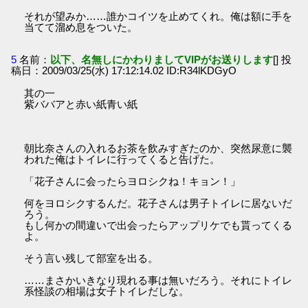
それが望みか……誰かコイツを止めてくれ。俺は額に手を
当てて溜め息をついた。
5
名前：
以下、名無しにかわりましてVIPがお送りします
[] 投
稿日：2009/03/25(水) 17:12:14.02 ID:R34lKDGyO
其の一
紫ババアと赤い紙青い紙
朝比奈さんの入れるお茶を飲みすぎたのか、突然尿意に襲
われた俺はトイレに行ってくると告げた。
「花子さんに会ったらヨロシクね！キョン！」
何をヨロシクするんだ。花子さんは男子トイレに居ないだ
ろう。
もし何かの間違いで出会ったらアップリケでも貰ってくる
よ。
そう言い残して部室を出る。
……まさかいきなり現れる事は無いだろう。それにトイレ
系怪談の相場は女子トイレだしな。