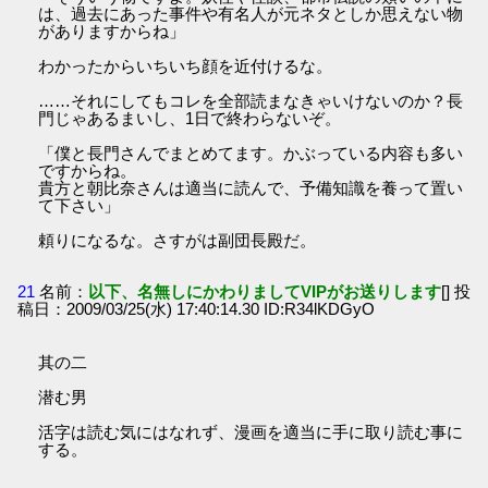
は、過去にあった事件や有名人が元ネタとしか思えない物
がありますからね」
わかったからいちいち顔を近付けるな。
……それにしてもコレを全部読まなきゃいけないのか？長
門じゃあるまいし、1日で終わらないぞ。
「僕と長門さんでまとめてます。かぶっている内容も多い
ですからね。
貴方と朝比奈さんは適当に読んで、予備知識を養って置い
て下さい」
頼りになるな。さすがは副団長殿だ。
21
名前：
以下、名無しにかわりましてVIPがお送りします
[] 投
稿日：2009/03/25(水) 17:40:14.30 ID:R34lKDGyO
其の二
潜む男
活字は読む気にはなれず、漫画を適当に手に取り読む事に
する。