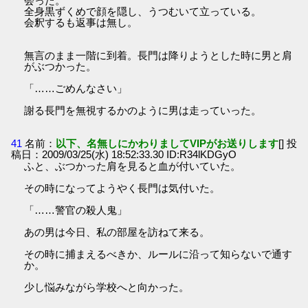
会った。
全身黒ずくめで顔を隠し、うつむいて立っている。
会釈するも返事は無し。
無言のまま一階に到着。長門は降りようとした時に男と肩
がぶつかった。
「……ごめんなさい」
謝る長門を無視するかのように男は走っていった。
41
名前：
以下、名無しにかわりましてVIPがお送りします
[] 投
稿日：2009/03/25(水) 18:52:33.30 ID:R34lKDGyO
ふと、ぶつかった肩を見ると血が付いていた。
その時になってようやく長門は気付いた。
「……警官の殺人鬼」
あの男は今日、私の部屋を訪ねて来る。
その時に捕まえるべきか、ルールに沿って知らないで通す
か。
少し悩みながら学校へと向かった。