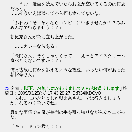
……うむ、漫画を読んでいたらお腹が空いてくるのは何故
だろう。
……そういえば帰ってから何も食ってないな。
「ふわわ！そ、それならコンビニにいきませんか！？みみ
みんなで行きませう！？」
朝比奈さんが急に立ち上がった。
「……カレーならある」
「長門さん、そうじゃなくって……えっとアイスクリーム
食べたくないですか！？」
俺と古泉に何かを訴えるような視線。いったい何があった
朝比奈さん。
23
名前：
以下、名無しにかわりましてVIPがお送りします
[] 投
稿日：2009/03/25(水) 17:43:28.27 ID:R34lKDGyO
「ふむ……わかりました朝比奈さん。では行きましょう
か。なるべく急いでね」
真剣な表情で古泉が長門の手を引っ張りながら立ち上がっ
た。
「キョ、キョン君も！！」