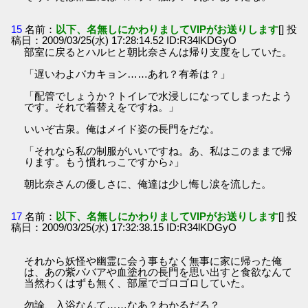
15
名前：
以下、名無しにかわりましてVIPがお送りします
[] 投
稿日：2009/03/25(水) 17:28:14.52 ID:R34lKDGyO
部室に戻るとハルヒと朝比奈さんは帰り支度をしていた。
「遅いわよバカキョン……あれ？有希は？」
「配管でしょうか？トイレで水浸しになってしまったよう
です。それで着替えをですね。」
いいぞ古泉。俺はメイド姿の長門をだな。
「それなら私の制服がいいですね。あ、私はこのままで帰
ります。もう慣れっこですから♪」
朝比奈さんの優しさに、俺達は少し悔し涙を流した。
17
名前：
以下、名無しにかわりましてVIPがお送りします
[] 投
稿日：2009/03/25(水) 17:32:38.15 ID:R34lKDGyO
それから妖怪や幽霊に会う事もなく無事に家に帰った俺
は、あの紫ババアや血塗れの長門を思い出すと食欲なんて
当然わくはずも無く、部屋でゴロゴロしていた。
勿論、入浴なんて……なあ？わかるだろ？