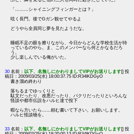
「………シャイニングフィンガーとは？」
呟く長門。後でGガン観せてやるよ
どうやら全員同じ夢を見たようだな。
睡眠不足の眼を擦りながら、今日からどんな学校生活が待
っているのやら。ま、このメンバーなら何とかなるだろ
う。
少し楽しんでいる俺がいた。
30
名前：
以下、名無しにかわりましてVIPがお送りします
[] 投
稿日：2009/03/25(水) 18:00:37.75 ID:R34lKDGyO
書き溜め終わり
落ちるまでゆっくりと
駄文だったり、改悪だったり、パクリだったりといろんな
怪談や都市伝説をハルヒ達で投下
暇なら方いたら……頼む書いて下さい。お願いします。
ハルヒ怪談物を。
33
名前：
以下、名無しにかわりましてVIPがお送りします
[] 投
稿日：2009/03/25(水) 18:20:00.13 ID:R34lKDGyO