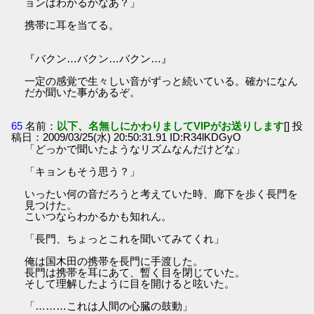
ョンはわかるかなあ？」
携帯に耳を当てる。
『バクン…バクン…バクン…』
一定の感覚で生々しい音がずっと続いている。確かになん
だか聞いた事があるぞ。
65
名前：
以下、名無しにかわりましてVIPがお送りします
[] 投
稿日：2009/03/25(水) 20:50:31.91 ID:R34lKDGyO
「どっかで聞いたようなリズムなんだけどな」
「キョンもそう思う？」
いったい何の音だろうと考えていた時、廊下を歩く長門を
見つけた。
こいつならわかるかも知れん。
「長門、ちょっとこれを聞いてみてくれ」
俺は国木田の携帯を長門に手渡した。
長門は携帯を耳にあて、暫く目を閉じていた。
そして理解したように目を開けると呟いた。
「………これは人間の心臓の鼓動」