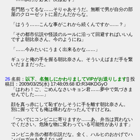
長門怒ってるな……そりゃあそうだ。無断で男が自分の部
屋のクローゼットに居たんだからな。
「はうう……こんな事がこれから続くんですか……？」
「その都市伝説や怪談のルールに沿って回避すればいいん
ですよ朝比奈さん。今のようにね」
「……今みたいにうまく出来るかな……」
ギュッと俺の手を握る朝比奈さん。そういえばまだ手を繋
いだままだった。
26
名前：
以下、名無しにかわりましてVIPがお送りします
[] 投
稿日：2009/03/25(水) 17:48:09.68 ID:R34lKDGyO
「はわわ！ご、ごめんなさいキョン君……夢中で気づきま
せんでした……」
顔を真っ赤にして恥ずかしそうに手を離す朝比奈さん。
別に握ってても俺は構わなかったんですけどね。
「ついでにコンビニに寄りますか……あ、弁当は買わない
でください。危険な物に変わっている可能性があります」
コンビニ弁当の都市伝説だな。全く、ハルヒのおかげでハ
ンバーガーも食えないぜ。