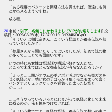
「ある程度のパターンと回避方法を覚えれば、僕達にも何
とか出来るようですね」
成る程。
20
名前：
以下、名無しにかわりましてVIPがお送りします
[] 投
稿日：2009/03/25(水) 17:37:00.19 ID:R34lKDGyO
「そういえば朝比奈さん、こういう怪談とか都市伝説を知
っていましたか？」
「鶴屋さんから聞いたりしてはいましたが、初めて読む物
が多くて……とても面白いです」
いつの時代も女性は怪談話や噂話が好きなんだな。
ところで未来ではどんな都市伝説が有名なんだろうか？
「えっと……頭がオウムのポアポア叫ぶびながら毒ガスを
吐く妖怪とか、幼い女の子ばっかり狙うモエモエって言う
バンダナとリュックサックを背負った太った妖怪と
か……」
……そうやっていろいろとねじまがって妖怪と化して未来
に残るのか。俺も気をつけなければ。
「そういう物ですよ。妖怪や怪談、都市伝説の類いの中に