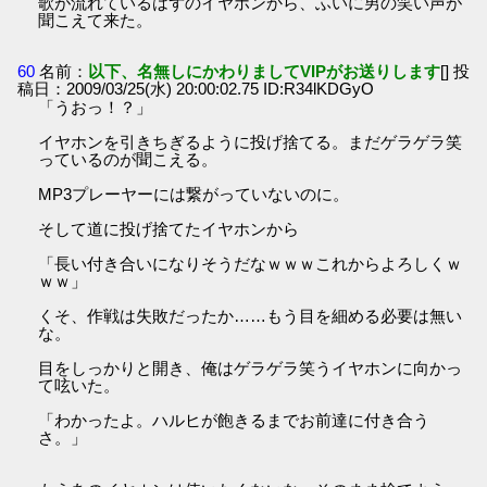
歌が流れているはずのイヤホンから、ふいに男の笑い声が
聞こえて来た。
60
名前：
以下、名無しにかわりましてVIPがお送りします
[] 投
稿日：2009/03/25(水) 20:00:02.75 ID:R34lKDGyO
「うおっ！？」
イヤホンを引きちぎるように投げ捨てる。まだゲラゲラ笑
っているのが聞こえる。
MP3プレーヤーには繋がっていないのに。
そして道に投げ捨てたイヤホンから
「長い付き合いになりそうだなｗｗｗこれからよろしくｗ
ｗｗ」
くそ、作戦は失敗だったか……もう目を細める必要は無い
な。
目をしっかりと開き、俺はゲラゲラ笑うイヤホンに向かっ
て呟いた。
「わかったよ。ハルヒが飽きるまでお前達に付き合う
さ。」