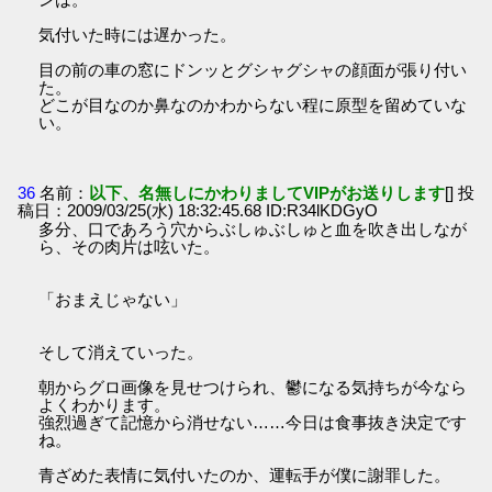
気付いた時には遅かった。
目の前の車の窓にドンッとグシャグシャの顔面が張り付い
た。
どこが目なのか鼻なのかわからない程に原型を留めていな
い。
36
名前：
以下、名無しにかわりましてVIPがお送りします
[] 投
稿日：2009/03/25(水) 18:32:45.68 ID:R34lKDGyO
多分、口であろう穴からぶしゅぶしゅと血を吹き出しなが
ら、その肉片は呟いた。
「おまえじゃない」
そして消えていった。
朝からグロ画像を見せつけられ、鬱になる気持ちが今なら
よくわかります。
強烈過ぎて記憶から消せない……今日は食事抜き決定です
ね。
青ざめた表情に気付いたのか、運転手が僕に謝罪した。