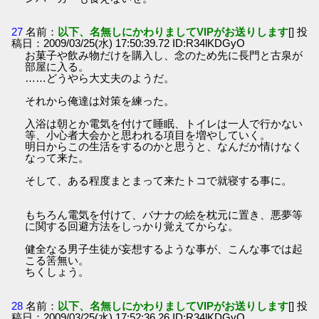
27
名前：
以下、名無しにかわりましてVIPがお送りします
[] 投
稿日：2009/03/25(水) 17:50:39.72 ID:R34lKDGyO
お菓子や飲み物だけを購入し、念のため先に長門と古泉が
部屋に入る。
……どうやら大丈夫のようだ。
それから俺達は対策を練った。
入浴は朝とか電気を付けて睡眠、トイレは一人で行かない
等、小心者大会かと思われる項目を増やしていく。
明日からこの生活をするのかと思うと、なんだか情けなく
なって来た。
そして、ある程度まとまって来たトコで就寝する事に。
もちろん電気を付けて、バナナの絵を枕元に置き、悪夢等
に関する回避方法をしっかり覚えてからな。
健全なる男子生徒が妄想するような事が、こんな事では起
こる筈無い。
ちくしょう。
28
名前：
以下、名無しにかわりましてVIPがお送りします
[] 投
稿日：2009/03/25(水) 17:52:36.26 ID:R34lKDGyO