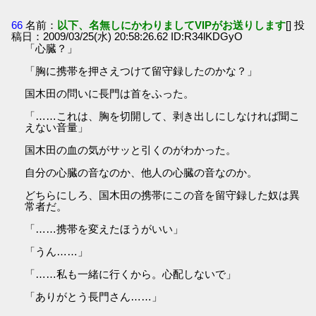
66
名前：
以下、名無しにかわりましてVIPがお送りします
[] 投
稿日：2009/03/25(水) 20:58:26.62 ID:R34lKDGyO
「心臓？」
「胸に携帯を押さえつけて留守録したのかな？」
国木田の問いに長門は首をふった。
「……これは、胸を切開して、剥き出しにしなければ聞こ
えない音量」
国木田の血の気がサッと引くのがわかった。
自分の心臓の音なのか、他人の心臓の音なのか。
どちらにしろ、国木田の携帯にこの音を留守録した奴は異
常者だ。
「……携帯を変えたほうがいい」
「うん……」
「……私も一緒に行くから。心配しないで」
「ありがとう長門さん……」