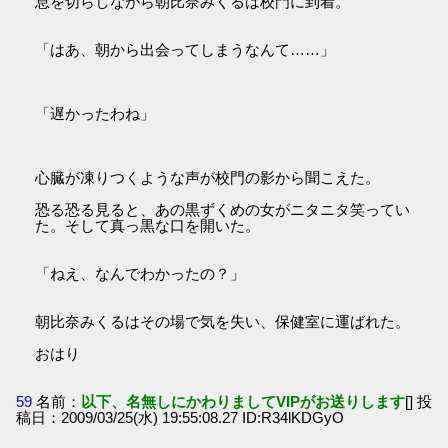
息を切らしながら朝比奈みくるは校門に到着。
「はあ、朝から出会ってしまうなんて……」
「遅かったわね」
心臓が凍りつくような声が校門の影から聞こえた。
恐る恐る見ると、あの黒ずくめの女がニタニタ笑ってい
た。そして真っ黒な口を開いた。
「ねえ、なんでわかったの？」
朝比奈みくるはその場で気を失い、保健室に運ばれた。
おはり
59
名前：
以下、名無しにかわりましてVIPがお送りします
[] 投
稿日：2009/03/25(水) 19:55:08.27 ID:R34lKDGyO