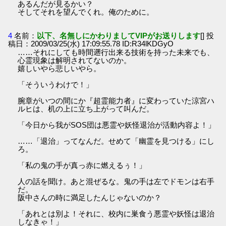
あるんだが見るかい？
そしてそれを望んでくれ。俺のために。
4
名前：
以下、名無しにかわりましてVIPがお送りします
[] 投
稿日：2009/03/25(水) 17:09:55.78 ID:R34lKDGyO
……それにしても時間遡行出来る技術を持った未来でも、
心霊現象は解明されてないのか。
嬉しいやら悲しいやら。
「そういうわけで！」
腕章がいつの間にか『超霊能力者』に変わっていた涼宮ハ
ルヒは、机の上に立ち上がって叫んだ。
「今日から我がSOS団は悪霊や妖怪退治が活動内容よ！」
……「退治」ってなんだ。せめて「幽霊を見つける」にし
ろ。
「私の鬼の手が真っ赤に燃えるぅ！」
人の話を聞け。あと混ぜるな。鬼の手は左でドモンは右手
だ。
阪中さんの時に満足したんじゃないのか？
「あれとは別よ！それに、校内に巣食う悪霊や妖怪は退治
しなきゃ！」