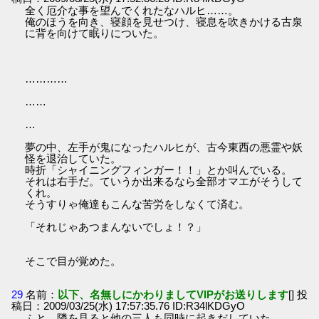
全く厄介な事を望んでくれたなハルヒ……。
俺のほうを向き、寝顔を見せつけ、寝息を吹きかける古泉
に背を向けて眠りについた。
…………
……
…
夢の中、左手が鬼になったハルヒが、古今東西の悪霊や妖
怪を退治していた。
時折「シャイニングフィンガー！！」とか叫んでいる。
それは右手だ。ていうか出来るなら全部オマエがそうして
くれ。
そうすりゃ俺達もこんな苦労をしなくて済む。
「それじゃあつまんないでしょ！？」
そこで目が覚めた。
29
名前：
以下、名無しにかわりましてVIPがお送りします
[] 投
稿日：2009/03/25(水) 17:57:35.76 ID:R34lKDGyO
ふと、隣を見ると他の三人も同時に起きだしていた。