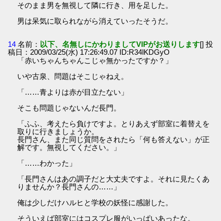
そのまま男を無視して隣に行き、用を足した。
男は呆気に取られながら消えていったそうだ。
14
名前：
以下、名無しにかわりましてVIPがお送りします
[] 投
稿日：2009/03/25(水) 17:26:49.07 ID:R34lKDGyO
「赤いちゃんちゃんこじゃ無かったですか？」
いや古泉、問題はそこじゃねえ。
「……青よりは赤が目立たない」
そこも問題じゃないんだ長門。
「ふふ、考えたら負けですよ。とりあえず部室に着替えを
取りに行きましょうか。
長門さん、また同じ質問をされたら「何も答えない」が正
解です。無視してください。」
「……わかった」
「長門さんはあの調子だと大丈夫ですよ。それに見たくあ
りませんか？長門さんの……」
俺は少しだけハルヒと学校の妖怪に感謝した。
そういえば部室にはコスプレ服がいっぱいあったな。