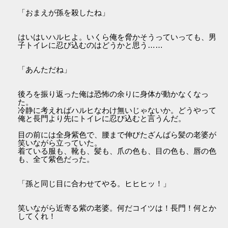
「おまえが孫を殺したね」
はいはいハルヒよ。いくら俺を脅かそうっていっても、男
子トイレに忍び込むのはどうかと思う……
「あんただね」
後ろを振り返った俺は恐怖の余りに身体が動かなくなっ
た。
冷静に考えればハルヒなわけ無いじゃないか。どうやって
俺と長門より先にトイレに忍び込むと言うんだ。
目の前には全身紫色で、腰まで伸びたざんばら髪の老婆が
笑いながら立っていた。
着ている服も、靴も、髪も、爪の色も、目の色も、唇の色
も、全て紫色だった。
「孫と同じ目に合わせてやる。ヒヒヒッ！」
笑いながら近寄る紫の老婆。何だコイツは！長門！何とか
してくれ！