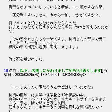
携帯をポチポチいじっていると着信。……驚かすな古泉。
「夜分遅くすいません。今から一泊、いかがですか？」
何でオマエと泊まらなければならんのだ。
おまえじゃなくて朝比奈さんなら即答でyesと答えるんだが
な。
「その朝比奈さんも今一緒ですよ。長門さんの部屋で男二
人、女二人の一泊……ふふっ
機関の車で指定の場所に迎えに来ますよ」
俺は家を飛び出した。
19
名前：
以下、名無しにかわりましてVIPがお送りします
[] 投
稿日：2009/03/25(水) 17:34:26.01 ID:R34lKDGyO
「……まあこんな事だろうと予想はしていたがな」
長門の部屋には大量の怪談物と都市伝説の本。
自前のノートパソコンなのか、オカルト系サイトを開きま
くる古泉と、隣で黙々と読む長門。
朝比奈さんは……ホラー系の漫画を真剣な顔で読んでい
た。