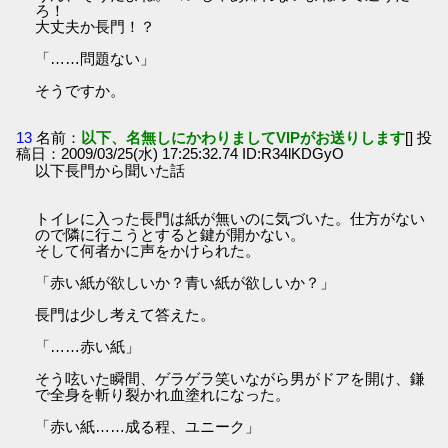
ろ！
大丈夫か長門！？
「……問題ない」
そうですか。
13
名前：
以下、名無しにかわりましてVIPがお送りします
[] 投
稿日：2009/03/25(水) 17:25:32.74 ID:R34lKDGyO
以下長門から聞いた話
トイレに入った長門は紙が無いのに気づいた。仕方がない
ので隣に行こうとすると鍵が開かない。
そして何者かに声をかけられた。
「赤い紙が欲しいか？青い紙が欲しいか？」
長門は少し考えて答えた。
「……赤い紙」
そう呟いた瞬間、ゲラゲラ笑いながら男がドアを開け、鎌
で全身を斬り裂かれ血塗れになった。
「赤い紙……成る程、ユニーク」