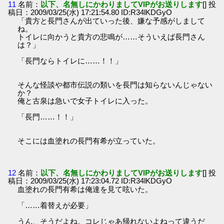
11
名前：
以下、名無しにかわりましてVIPがお送りします
[] 投
稿日：2009/03/25(水) 17:21:54.80 ID:R34lKDGyO
「貴方と長門さんが出ていった後、嫌な予感がしまして
ね。
トイレに向かうと貴方の悲鳴が……そういえば長門さん
は？」
「長門ならトイレに……！！」
そんな怪談や都市伝説の類いを長門は知らないんじゃない
か？
俺と古泉は急いで女子トイレに入った。
「長門……！！」
そこには血塗れの長門有希が立っていた。
12
名前：
以下、名無しにかわりましてVIPがお送りします
[] 投
稿日：2009/03/25(水) 17:23:04.72 ID:R34lKDGyO
血塗れの長門有希は俺達を見て呟いた。
「……着替えが必要」
うん、そうだよね。コレじゃあ帰れないよねって違うだ