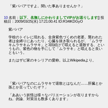
「紫ババアですよ。聞いた事ありませんか？」
10
名前：
以下、名無しにかわりましてVIPがお送りします
[] 投
稿日：2009/03/25(水) 17:21:00.41 ID:R34lKDGyO
紫ババア
学校のトイレに現れる、全身紫色づくめの老婆。襲われた
者は金縛りにあったり、心臓を抜き取られるが、「ムラサ
キムラサキムラサキ」と3回続けて唱えると退散する、とい
うもの。紫色の物を手にして「ムラサキ」と唱えると良い
ともいう。
またはザビ家のキシリアの愛称。以上Wikipediaより。
「紫ババアなのにムラサキで退散とはなんだ……肝臓とか
孫とか言っていたぞ？」
「ああいう妖怪は様々なバリエーションが在りますから
ね。勿論、対策法も数多くあります」