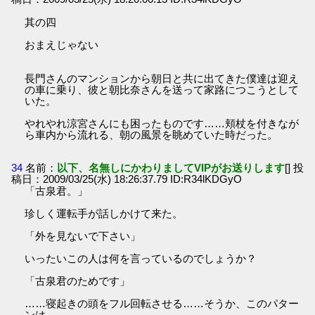
其の四
おまえじゃない
長門さんのマンションから朝日と共に出てきた僕達は迎え
の車に乗り、彼と朝比奈さんを送って家路につこうとして
いた。
やれやれ涼宮さんにも困ったものです……頬杖を付きなが
ら車内から流れる、朝の風景を眺めていた時だった。
34
名前：
以下、名無しにかわりましてVIPがお送りします
[] 投
稿日：2009/03/25(水) 18:26:37.79 ID:R34lKDGyO
「古泉君。」
珍しく運転手が話しかけて来た。
「外を見ないで下さい」
いったいこの人は何を言っているのでしょうか？
「古泉君のためです」
……寝起きの頭をフル回転させる……そうか、このパター
ンは。