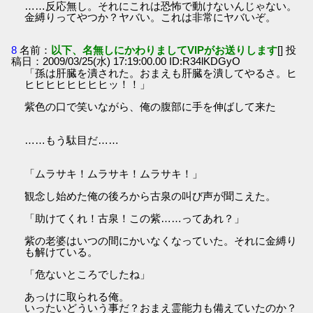
……反応無し。それにこれは恐怖で動けないんじゃない。
金縛りってやつか？ヤバい。これは非常にヤバいぞ。
8
名前：
以下、名無しにかわりましてVIPがお送りします
[] 投
稿日：2009/03/25(水) 17:19:00.00 ID:R34lKDGyO
「孫は肝臓を潰された。おまえも肝臓を潰してやるさ。ヒ
ヒヒヒヒヒヒヒヒッ！！」
紫色の口で笑いながら、俺の腹部に手を伸ばして来た
……もう駄目だ……
「ムラサキ！ムラサキ！ムラサキ！」
観念し始めた俺の後ろから古泉の叫び声が聞こえた。
「助けてくれ！古泉！この紫……ってあれ？」
紫の老婆はいつの間にかいなくなっていた。それに金縛り
も解けている。
「危ないところでしたね」
あっけに取られる俺。
いったいどういう事だ？おまえ霊能力も備えていたのか？