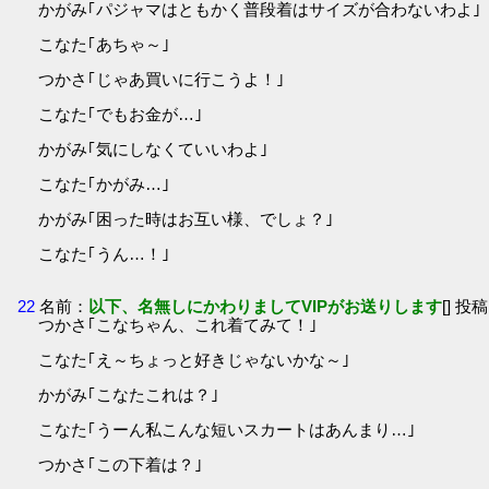
かがみ｢パジャマはともかく普段着はサイズが合わないわよ｣
こなた｢あちゃ～｣
つかさ｢じゃあ買いに行こうよ！｣
こなた｢でもお金が…｣
かがみ｢気にしなくていいわよ｣
こなた｢かがみ…｣
かがみ｢困った時はお互い様、でしょ？｣
こなた｢うん…！｣
22
名前：
以下、名無しにかわりましてVIPがお送りします
[] 投稿
つかさ｢こなちゃん、これ着てみて！｣
こなた｢え～ちょっと好きじゃないかな～｣
かがみ｢こなたこれは？｣
こなた｢うーん私こんな短いスカートはあんまり…｣
つかさ｢この下着は？｣