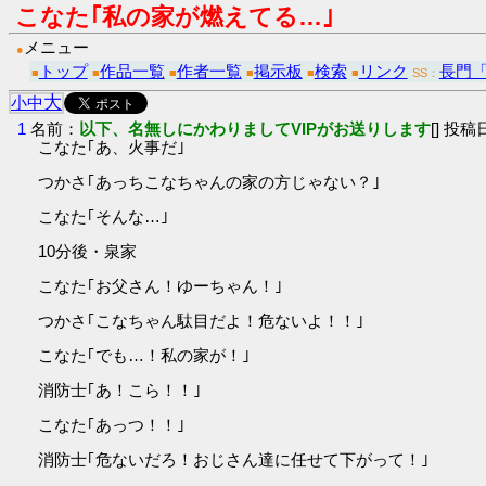
こなた｢私の家が燃えてる…｣
メニュー
●
トップ
作品一覧
作者一覧
掲示板
検索
リンク
長門
■
■
■
■
■
■
SS：
大
小
中
1
名前：
以下、名無しにかわりましてVIPがお送りします
[] 投稿日
こなた｢あ、火事だ｣
つかさ｢あっちこなちゃんの家の方じゃない？｣
こなた｢そんな…｣
10分後・泉家
こなた｢お父さん！ゆーちゃん！｣
つかさ｢こなちゃん駄目だよ！危ないよ！！｣
こなた｢でも…！私の家が！｣
消防士｢あ！こら！！｣
こなた｢あっつ！！｣
消防士｢危ないだろ！おじさん達に任せて下がって！｣