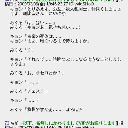
稿日：2009/03/06(金) 18:46:23.77 ID:vvieSHoj0
キョン「とりあえず、お互い殺人犯同士、仲良くしましょ
うよ、朝比奈さん」にやにや
みくる「は、はい……」
みくる（キョン君、気持ち悪い……）
キョン「古泉の死体は……」
キョン「まあ、暗くなるまで待ちますか」
みくる「？」
キョン「それまで……時間つぶしになるようなことしまし
ょうよ」
みくる「お、オセロとか？」
キョン「……」
みくる「チェス？」
キョン「……」
みくる「将棋ですかぁ……」ぽろぽろ
73
名前：
以下、名無しにかわりましてVIPがお送りします
[] 投
稿日：2009/03/06(金) 18:52:35.19 ID:vvieSHoj0