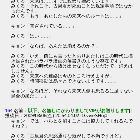
みくる「未来は……すでに変わり始めています」
みくる「それこそ、古泉君が死ぬことは規定事項ではなか
ったんです」
みくる「もう、あたしたちの未来へのルートは……」
キョン「閉ざされている……」
みくる「はい……」
キョン「ならば、あんたは消えるのか？」
みくる「いえ、前にも言ったとおりあたしはこの時代に描
き足されたパラパラ漫画の落書きのような存在です」
みくる「この時代から抜け出せなくなっただけで、消えは
しません」
みくる「未来への連絡は今のところ行えますが」
みくる「時間移動は易々とできないようです……」
キョン「なるほど、それなら未来人側も恐るるに足りない
烏合の衆だ……」
164
名前：
以下、名無しにかわりましてVIPがお送りします
[]
投稿日：2009/03/06(金) 20:54:04.02 ID:vvieSHoj0
キョン「では、ハルヒを消すことには協力してくれるんで
すね？」
みくる「古泉君の思惑通りな気がして不満ですけど」