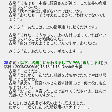
古泉「そもそも、本当に涼宮さんが神で、この世界の命運
を握っているのか」
古泉「我々の妄想に過ぎないのではないか」
古泉「あなたも、そう考えたことがないわけではないでし
ょう？」
みくる「…あたしは、上の指示通りに動くだけです」
古泉「それだ、そうやって、上の方針に従っていればいい
と思っていることが危険なんだ」
古泉「自分で考えようとしないんですか、あなたは」
みくる「あ、あたしだって、考えてます！」
38
名前：
以下、名無しにかわりましてVIPがお送りします
[] 投
稿日：2009/03/06(金) 18:18:41.16 ID:vvieSHoj0
古泉「…どうだか」
古泉「とにかく、あなたに相談を持ちかけたのはやはり間
違いでしたかね」
古泉「彼女を…涼宮ハルヒを殺す計画には、何の役にも立
ちそうにない」
古泉「おっと、今言ったことは忘れてくださいよ。ほんの
冗談のようなものですから」
あたしには古泉君が本気のように思えました。
だから……近くにあった暗殺用のクナイで……。