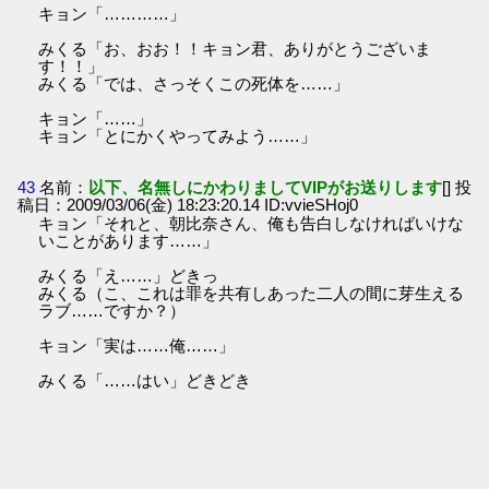
キョン「…………」
みくる「お、おお！！キョン君、ありがとうございま
す！！」
みくる「では、さっそくこの死体を……」
キョン「……」
キョン「とにかくやってみよう……」
43
名前：
以下、名無しにかわりましてVIPがお送りします
[] 投
稿日：2009/03/06(金) 18:23:20.14 ID:vvieSHoj0
キョン「それと、朝比奈さん、俺も告白しなければいけな
いことがあります……」
みくる「え……」どきっ
みくる（こ、これは罪を共有しあった二人の間に芽生える
ラブ……ですか？）
キョン「実は……俺……」
みくる「……はい」どきどき