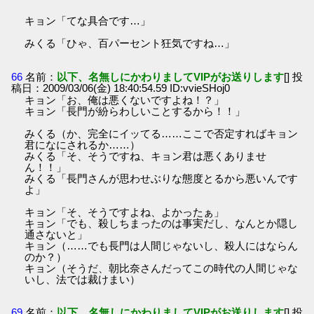
キョン「てな具合です…」
みくる「ひゃ、百パーセント狂気ですね…」
66
名前：
以下、名無しにかわりましてVIPがお送りします
[] 投
稿日：2009/03/06(金) 18:40:54.59 ID:vvieSHoj0
キョン「お、俺は悪くないですよね！？」
キョン「長門が紛らわしいことするから！！」
みくる（か、完全にイッてる……ここで否定すればキョン
君になにされるか……）
みくる「そ、そうですね、キョン君は悪くありませ
ん！！」
みくる「長門さんが思わせぶりな態度とるから悪いんです
よ」
キョン「そ、そうですよね、よかったぁ」
キョン「でも、殺しちまったのは事実だし、なんとか隠し
通さないと」
キョン（……でも長門は人間じゃないし、殺人にはならん
のか？）
キョン（そうだ、朝比奈さんだってこの時代の人間じゃな
いし、法では裁けまい）
69
名前：
以下、名無しにかわりましてVIPがお送りします
[] 投