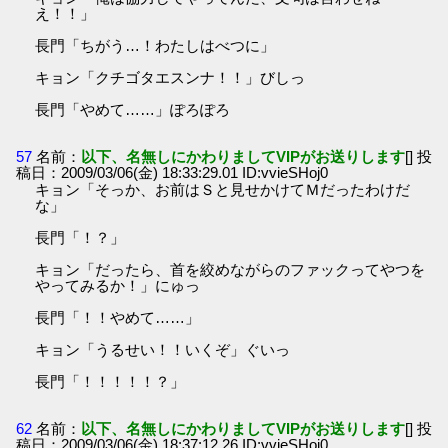
え！！」
長門「ちがう…！わたしはべつに」
キョン「クチゴタエスンナ！！」びしっ
長門「やめて……」ぽろぽろ
57
名前：
以下、名無しにかわりましてVIPがお送りします
[] 投
稿日：2009/03/06(金) 18:33:29.01 ID:vvieSHoj0
キョン「そっか、お前はＳと見せかけてＭだったわけだ
な」
長門「！？」
キョン「だったら、首を絞めながらのファックってやつを
やってみるか！」にゅっ
長門「！！やめて……」
キョン「うるせい！！いくぞ」ぐいっ
長門「！！！！！？」
62
名前：
以下、名無しにかわりましてVIPがお送りします
[] 投
稿日：2009/03/06(金) 18:37:12.26 ID:vvieSHoj0