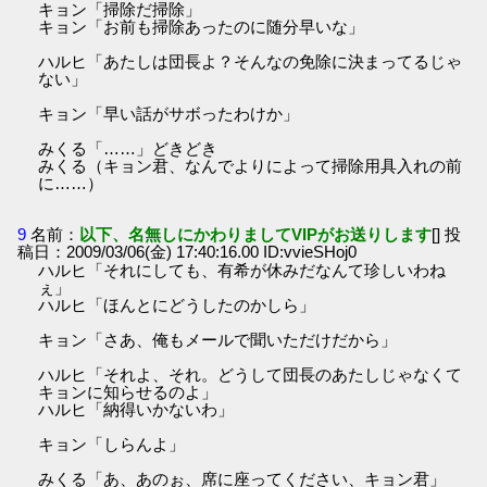
キョン「掃除だ掃除」
キョン「お前も掃除あったのに随分早いな」
ハルヒ「あたしは団長よ？そんなの免除に決まってるじゃ
ない」
キョン「早い話がサボったわけか」
みくる「……」どきどき
みくる（キョン君、なんでよりによって掃除用具入れの前
に……）
9
名前：
以下、名無しにかわりましてVIPがお送りします
[] 投
稿日：2009/03/06(金) 17:40:16.00 ID:vvieSHoj0
ハルヒ「それにしても、有希が休みだなんて珍しいわね
ぇ」
ハルヒ「ほんとにどうしたのかしら」
キョン「さあ、俺もメールで聞いただけだから」
ハルヒ「それよ、それ。どうして団長のあたしじゃなくて
キョンに知らせるのよ」
ハルヒ「納得いかないわ」
キョン「しらんよ」
みくる「あ、あのぉ、席に座ってください、キョン君」