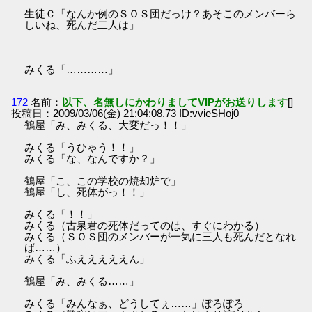
生徒Ｃ「なんか例のＳＯＳ団だっけ？あそこのメンバーら
しいね、死んだ二人は」
みくる「…………」
172
名前：
以下、名無しにかわりましてVIPがお送りします
[]
投稿日：2009/03/06(金) 21:04:08.73 ID:vvieSHoj0
鶴屋「み、みくる、大変だっ！！」
みくる「うひゃう！！」
みくる「な、なんですか？」
鶴屋「こ、この学校の焼却炉で」
鶴屋「し、死体がっ！！」
みくる「！！」
みくる（古泉君の死体だってのは、すぐにわかる）
みくる（ＳＯＳ団のメンバーが一気に三人も死んだとなれ
ば……）
みくる「ふえええええん」
鶴屋「み、みくる……」
みくる「みんなぁ、どうしてぇ……」ぽろぽろ