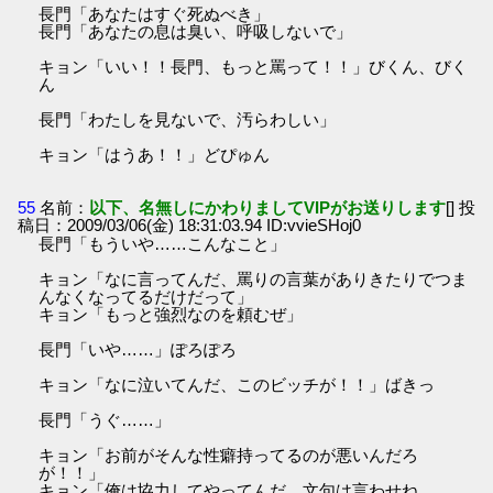
長門「あなたはすぐ死ぬべき」
長門「あなたの息は臭い、呼吸しないで」
キョン「いい！！長門、もっと罵って！！」びくん、びく
ん
長門「わたしを見ないで、汚らわしい」
キョン「はうあ！！」どぴゅん
55
名前：
以下、名無しにかわりましてVIPがお送りします
[] 投
稿日：2009/03/06(金) 18:31:03.94 ID:vvieSHoj0
長門「もういや……こんなこと」
キョン「なに言ってんだ、罵りの言葉がありきたりでつま
んなくなってるだけだって」
キョン「もっと強烈なのを頼むぜ」
長門「いや……」ぽろぽろ
キョン「なに泣いてんだ、このビッチが！！」ばきっ
長門「うぐ……」
キョン「お前がそんな性癖持ってるのが悪いんだろ
が！！」
キョン「俺は協力してやってんだ、文句は言わせね