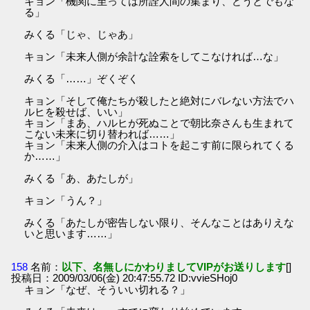
キョン「機関に至っては所詮人間の集まり、どうとでもな
る」
みくる「じゃ、じゃあ」
キョン「未来人側が余計な詮索をしてこなければ…な」
みくる「……」ぞくぞく
キョン「そして俺たちが殺したと絶対にバレない方法でハ
ルヒを殺せば、いい」
キョン「まあ、ハルヒが死ぬことで朝比奈さんも生まれて
こない未来に切り替われば……」
キョン「未来人側の介入はコトを起こす前に限られてくる
か……」
みくる「あ、あたしが」
キョン「うん？」
みくる「あたしが密告しない限り、そんなことはありえな
いと思います……」
158
名前：
以下、名無しにかわりましてVIPがお送りします
[]
投稿日：2009/03/06(金) 20:47:55.72 ID:vvieSHoj0
キョン「なぜ、そういい切れる？」