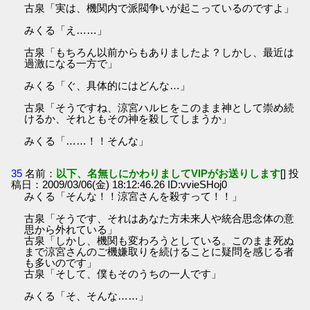
古泉「実は、機関内で派閥争いが起こっているのですよ」
みくる「え……」
古泉「もちろん以前からもありましたよ？しかし、最近は
過激になる一方で」
みくる「ぐ、具体的にはどんな…」
古泉「そうですね、涼宮ハルヒをこのまま神として崇め続
けるか、それともその神を殺してしまうか」
みくる「……！！そんな」
35
名前：
以下、名無しにかわりましてVIPがお送りします
[] 投
稿日：2009/03/06(金) 18:12:46.26 ID:vvieSHoj0
みくる「そんな！！涼宮さんを殺すって！！」
古泉「そうです、それはあなた方未来人や統合思念体の意
思から外れている」
古泉「しかし、機関も変わろうとしている。このまま死ぬ
まで涼宮さんのご機嫌取りを続けることに疑問を感じる者
も多いのです」
古泉「そして、僕もそのうちの一人です」
みくる「そ、そんな……」