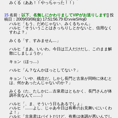
みくる（ああ！！やっちゃった！！）
15
名前：
以下、名無しにかわりましてVIPがお送りします
[] 投
稿日：2009/03/06(金) 17:51:56.79 ID:vvieSHoj0
ハルヒ「もう、だめじゃない、みくるちゃん」
ハルヒ「そういうことはきっちりしとかないと、信用なく
すわよ？」
みくる「す、すみません…」
ハルヒ「まあ、いいわ。今日は三人だけだし、このまま解
散にしましょうか」
キョン（ほっ…）
ハルヒ「ん？なんかほっとしてない？」
キョン「いや、残念だ。しかし長門と古泉が同時に休むと
は、何かあったんじゃないのか？」
みくる（た、たしかに…古泉君はともかく、長門さんが体
調不良なんて……）
ハルヒ「、ま、そういう日もあるでしょ」
ハルヒ「……よし、じゃあ今日は有希のお見舞いにいくわ
よ！」
ハルヒ「古泉君はバイトだけど、有希は体調が悪いんでし