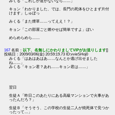
みくる「これしか道がないなら……」
キョン「わかりました、では、長門の死体をひとまず片付
けます」しゅぼっ
みくる「また煙草……ってええ！？」
キョン「この部屋ごと燃やせば簡単ですよ」ぽい
めらめらめら……
167
名前：
以下、名無しにかわりましてVIPがお送りします
[]
投稿日：2009/03/06(金) 20:59:19.73 ID:vvieSHoj0
みくる「はあはあはあ……なんとか逃げ出せました
ね……」
みくる「キョン君？あれ……キョン君は……」
翌日
生徒Ａ「昨日このあたりにある高級マンションで火事があ
ったんだろ？」
生徒Ｂ「そうそう、この学校の生徒二人が焼死体で見つか
ったって…」