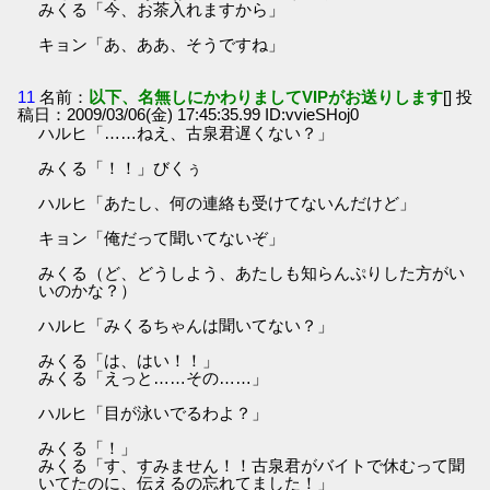
みくる「今、お茶入れますから」
キョン「あ、ああ、そうですね」
11
名前：
以下、名無しにかわりましてVIPがお送りします
[] 投
稿日：2009/03/06(金) 17:45:35.99 ID:vvieSHoj0
ハルヒ「……ねえ、古泉君遅くない？」
みくる「！！」びくぅ
ハルヒ「あたし、何の連絡も受けてないんだけど」
キョン「俺だって聞いてないぞ」
みくる（ど、どうしよう、あたしも知らんぷりした方がい
いのかな？）
ハルヒ「みくるちゃんは聞いてない？」
みくる「は、はい！！」
みくる「えっと……その……」
ハルヒ「目が泳いでるわよ？」
みくる「！」
みくる「す、すみません！！古泉君がバイトで休むって聞
いてたのに、伝えるの忘れてました！」