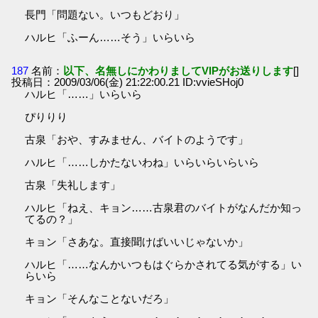
長門「問題ない。いつもどおり」
ハルヒ「ふーん……そう」いらいら
187
名前：
以下、名無しにかわりましてVIPがお送りします
[]
投稿日：2009/03/06(金) 21:22:00.21 ID:vvieSHoj0
ハルヒ「……」いらいら
ぴりりり
古泉「おや、すみません、バイトのようです」
ハルヒ「……しかたないわね」いらいらいらいら
古泉「失礼します」
ハルヒ「ねえ、キョン……古泉君のバイトがなんだか知っ
てるの？」
キョン「さあな。直接聞けばいいじゃないか」
ハルヒ「……なんかいつもはぐらかされてる気がする」い
らいら
キョン「そんなことないだろ」