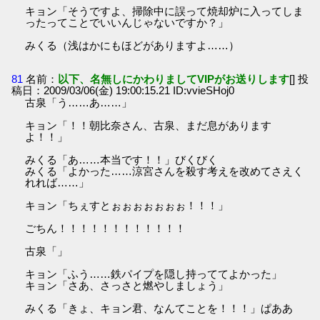
キョン「そうですよ、掃除中に誤って焼却炉に入ってしま
ったってことでいいんじゃないですか？」
みくる（浅はかにもほどがありますよ……）
81
名前：
以下、名無しにかわりましてVIPがお送りします
[] 投
稿日：2009/03/06(金) 19:00:15.21 ID:vvieSHoj0
古泉「う……あ……」
キョン「！！朝比奈さん、古泉、まだ息があります
よ！！」
みくる「あ……本当です！！」びくびく
みくる「よかった……涼宮さんを殺す考えを改めてさえく
れれば……」
キョン「ちぇすとぉぉぉぉぉぉぉ！！！」
ごちん！！！！！！！！！！！！
古泉「」
キョン「ふう……鉄パイプを隠し持っててよかった」
キョン「さあ、さっさと燃やしましょう」
みくる「きょ、キョン君、なんてことを！！！」ぱああ