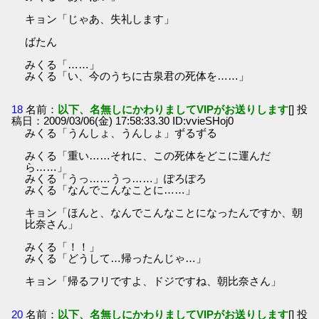
キョン「じゃあ、失礼します」
ばたん
みくる「……」
みくる「い、今のうちに古泉君の死体を……」
18
名前：
以下、名無しにかわりましてVIPがお送りします
[] 投
稿日：2009/03/06(金) 17:58:33.30 ID:vvieSHoj0
みくる「うんしょ、うんしょ」ずるずる
みくる「重い……それに、この死体をどこに運んだ
ら……」
みくる「うっ……うっ……」ぽろぽろ
みくる「なんでこんなことに……」
キョン「ほんと、なんでこんなことになったんですか、朝
比奈さん」
みくる「！！」
みくる「どうして…帰ったんじゃ…」
キョン「帰るフリですよ、ドジですね、朝比奈さん」
20
名前：
以下、名無しにかわりましてVIPがお送りします
[] 投