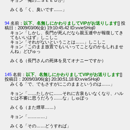
キョン「俺の…ＳＥＥＤか」
みくる「く、臭いです……」
94
名前：
以下、名無しにかわりましてVIPがお送りします
[] 投
稿日：2009/03/06(金) 19:10:45.42 ID:vvieSHoj0
キョン「しかし、長門が死んだなら親玉連中が報復してき
てもいいはず」しこしこ
キョン「それがないということは……」しこしこ
キョン「このまま放置でもいいってことなのかもしれませ
んね」どぴゅっ
みくる（長門さんの死体を見てオナニーですか）
145
名前：
以下、名無しにかわりましてVIPがお送りします
[]
投稿日：2009/03/06(金) 20:30:51.18 ID:vvieSHoj0
みくる「で、でもさすがにこのままというのは……」
キョン「……たしかに……それに古泉もいなくなり、ハル
ヒは不審に思うだろう……な」しゅぼっ
みくる（また煙草……）
キョン「…………」
みくる「その……どうすれば」