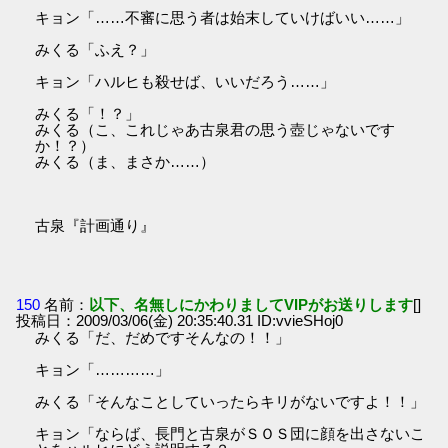
キョン「……不審に思う者は始末していけばいい……」
みくる「ふえ？」
キョン「ハルヒも殺せば、いいだろう……」
みくる「！？」
みくる（こ、これじゃあ古泉君の思う壺じゃないです
か！？）
みくる（ま、まさか……）
古泉『計画通り』
150
名前：
以下、名無しにかわりましてVIPがお送りします
[]
投稿日：2009/03/06(金) 20:35:40.31 ID:vvieSHoj0
みくる「だ、だめですそんなの！！」
キョン「…………」
みくる「そんなことしていったらキリがないですよ！！」
キョン「ならば、長門と古泉がＳＯＳ団に顔を出さないこ