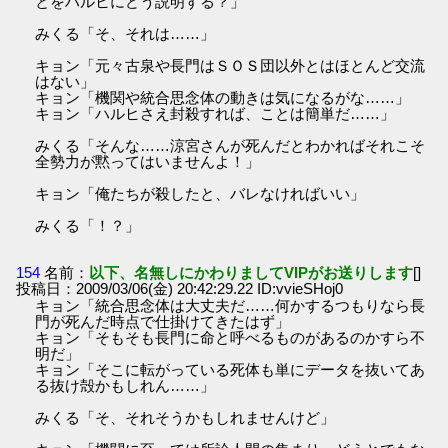
とをハルヒにどう説明する？」
みくる「そ、それは……」
キョン「元々古泉や長門はＳＯＳ団以外とはほとんど交流
はない」
キョン「機関や統合思念体の動きは気になるがな……」
キョン「ハルヒさえ封殺すれば、ことは簡単だ……」
みくる「そんな……涼宮さんが死んだとわかればそれこそ
全勢力が黙ってはいませんよ！」
キョン「俺たちが殺したと、バレなければいい」
みくる「！？」
154
名前：
以下、名無しにかわりましてVIPがお送りします
[]
投稿日：2009/03/06(金) 20:42:29.22 ID:vvieSHoj0
キョン「統合思念体は大丈夫だ……何かするつもりなら長
門が死んだ時点で仕掛けてきたはず」
キョン「そもそも長門に命と呼べるものがあるのかすら不
明だ」
キョン「そこに転がっている死体も単にデータを抜いてあ
る抜け殻かもしれん……」
みくる「そ、それそうかもしれませんけど」