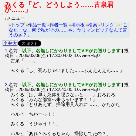
みくる「ど、どうしよう……古泉君
が……」
メニュー
●
トップ
作品一覧
作者一覧
掲示板
検索
リンク
こ
■
■
■
■
■
■
SS：
なた「な、何で私がその……や、ヤリマンビッチなんて言
うのさ？」
大
小
中
1
名前：
以下、名無しにかわりましてVIPがお送りします
[] 投
稿日：2009/03/06(金) 17:30:04.02 ID:vvieSHoj0
古泉「……」
みくる「し、死んじゃいました……ふええええん……」
2
名前：
以下、名無しにかわりましてVIPがお送りします
[] 投
稿日：2009/03/06(金) 17:32:40.00 ID:vvieSHoj0
みくる「は、早く死体を隠さないと……」おろおろ
みくる「みんな部室へ来ちゃいます！！」
みくる「とりあえず、掃除用具入れに……」がたがた
ハルヒ「ちわーっ！！」
みくる「うひゃう！！」
ハルヒ「あれ？みくるちゃん、掃除してたの？」