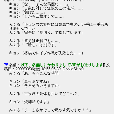
キョン「な……そんな馬鹿な……」
キョン「古泉に対して無敗のこの俺が……」
キョン「負けた……」
キョン「しかも二枚オチで……」
みくる「キョン君の将棋には姑息で虫のいい手は一手もあ
りませんでした」
みくる「完全に〝見切り〟で指しています」
みくる「答えは正解でも……」
みくる「〝勝ち〟は別です」
キョン（将棋でレイプ作戦が失敗した……）
75
名前：
以下、名無しにかわりましてVIPがお送りします
[] 投
稿日：2009/03/06(金) 18:55:06.89 ID:vvieSHoj0
みくる「あ、もうこんな時間」
キョン「真っ暗ですね」
キョン「そろそろいきますか」
みくる「古泉君の死体を担いでどこへ？」
キョン「焼却炉ですよ」
みくる「ま、まさかそこで燃やす気ですか！？」