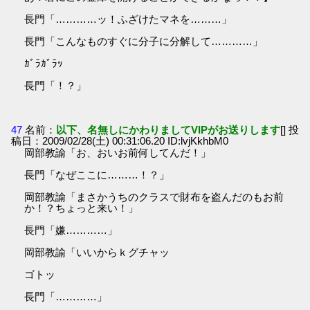
長門「…………ッ！ふざけたマネを………」
長門「こんなものすぐに分子に分解して…………」
ｶﾞﾗｶﾞﾗｯ
長門「！？」
47
名前：
以下、名無しにかわりましてVIPがお送りします
[] 投
稿日：2009/02/28(土) 00:31:06.20 ID:lvjKkhbM0
岡部教諭「お、おいお前何してんだ！」
長門「なぜここに………！？」
岡部教諭「まさかうちのクラスで財布を盗んだのもお前
か！？ちょっと来い！」
長門「嫌…………」
岡部教諭「いいからｋグチャッ
ゴトッ
長門「…………」