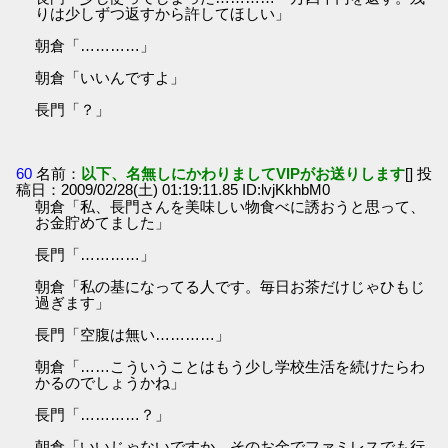
りは少しずつ返すから許してほしい」
朝倉「…………」
朝倉「いいんですよ」
長門「？」
60
名前：
以下、名無しにかわりましてVIPがお送りします
[] 投
稿日：2009/02/28(土) 01:19:11.85 ID:lvjKkhbM0
朝倉「私、長門さんを美味しい物食べに誘おうと思って、
お金貯めてました」
長門「…………」
朝倉「私の基になってる人です。毎日お茶だけじゃひもじ
過ぎます」
長門「空腹は無い…………」
朝倉「……こういうことはもう少し学校生活を続けたらわ
かるのでしょうかね」
長門「…………？」
朝倉「いいじゃないですか、そのお金でファミレスでも行