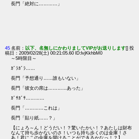
長門「絶対に…………」
45
名前：
以下、名無しにかわりましてVIPがお送りします
[] 投
稿日：2009/02/28(土) 00:21:05.60 ID:lvjKkhbM0
～5時限目～
ｶﾞﾗｶﾞﾗ……
長門「予想通り……誰もいない」
長門「彼女の席は…………あった」
ｶﾞｻｶﾞｻ…………
長門「…………これは」
長門「貼り紙……？」
【にょろ～ん！どうだい！？驚いたかい！？あたしは財布
なんて持ち歩かないのさ！いつも持ち歩くのは金庫！さ
あ！君にこの金庫を開けることができるかなっ！？】