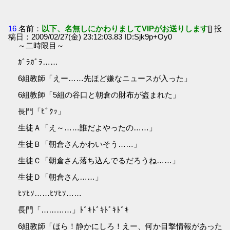
16
名前：
以下、名無しにかわりましてVIPがお送りします
[] 投
稿日：2009/02/27(金) 23:12:03.83 ID:Sjk9p+Oy0
～二時限目～
ｶﾞﾗｶﾞﾗ……
6組教師「えー……先ほど嫌なニュースが入った」
6組教師「5組の谷口と朝倉の財布が盗まれた」
長門「ﾋﾞｸｯ」
生徒Ａ「え～……誰だよやったの……」
生徒Ｂ「朝倉さんかわいそう……」
生徒Ｃ「朝倉さん落ち込んでるだろうね……」
生徒Ｄ「朝倉さん……」
ﾋｿﾋｿ……ﾋｿﾋｿ……
長門「…………」ﾄﾞｷﾄﾞｷﾄﾞｷﾄﾞｷ
6組教師「ほら！静かにしろ！えー、何か目撃情報があった