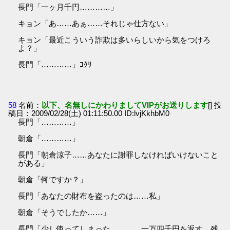
長門「一ヶ月千円…………」
キョン「あ……あぁ……それじゃ仕方ない」
キョン「最近こういう詐欺は多いらしいから気をつけろ
よ？」
長門「…………」ｺｸﾘ
58
名前：
以下、名無しにかわりましてVIPがお送りします
[] 投
稿日：2009/02/28(土) 01:11:50.00 ID:lvjKkhbM0
長門「…………」
朝倉「…………」
長門「朝倉涼子……あなたに謝罪しなければいけないこと
がある」
朝倉「何ですか？」
長門「あなたの財布を盗ったのは……私」
朝倉「そうでしたか……」
長門「少し使ってしまった…………一万四千円を返す。残