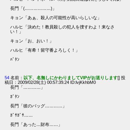
長門「(………………)」
キョン「あぁ、殺人の可能性が高いらしいな」
ハルヒ「決めた！教員殺しの犯人を捜すわよ！来なさ
い！」
キョン「お、おい！」
ハルヒ「有希！留守番よろしく！」
ﾊﾞﾀﾝ
54
名前：
以下、名無しにかわりましてVIPがお送りします
[] 投
稿日：2009/02/28(土) 00:57:39.24 ID:lvjKkhbM0
長門「…………」
ｶﾞﾀﾝ
長門「彼のバッグ…………」
ｶﾞｻｶﾞｻ……
長門「あった…財布……」