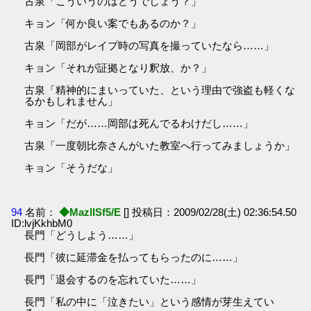
古泉「こういうのはどうでしょう？」
キョン「何か良い案でもあるのか？」
古泉「岡部がレイプ時の写真を撮っていたなら……」
キョン「それが証拠となり釈放、か？」
古泉「精神的にまいっていた、という理由で強盗も軽くな
るかもしれません」
キョン「だが……岡部は死んでるわけだし……」
古泉「一度朝比奈さんがいた教室へ行ってみましょうか」
キョン「そうだな」
94
名前：
◆MazlISf5/E
[] 投稿日：2009/02/28(土) 02:36:54.50
ID:lvjKkhbM0
長門「どうしよう……」
長門「彼に延滞金を払ってもらったのに……」
長門「退会するのを忘れていた……」
長門「私の中に「泣きたい」という感情が芽生えてい