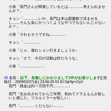
小泉「長門さんが関連しているとは…………考えられませ
んか？」
キョン「…………いや、長門は本は図書館で済ませる
し……そんな金にがっつくようなやつでもないんじゃない
か？」
小泉「それもそうですね…………」
キョン「…………」
小泉「じゃ、連れション行きましょうか」
キョン「さて、今日の活動は何だろうな」
小泉「………………」
35
名前：
以下、名無しにかわりましてVIPがお送りします
[] 投
稿日：2009/02/27(金) 23:56:39.53 ID:Sjk9p+Oy0
長門「残金は約一万四千円…………」
長門「生み出されてから三年間、初めてドラえもんが欲し
いと感じた。フエルミラーが欲しい」
長門「…………くだらない……」