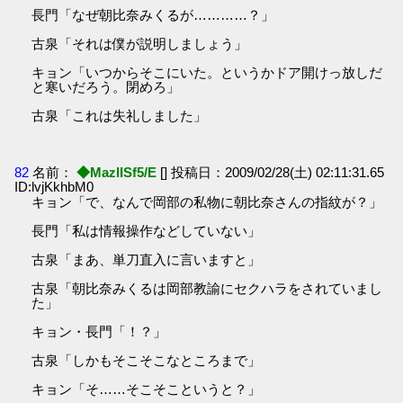
長門「なぜ朝比奈みくるが…………？」
古泉「それは僕が説明しましょう」
キョン「いつからそこにいた。というかドア開けっ放しだ
と寒いだろう。閉めろ」
古泉「これは失礼しました」
82
名前：
◆MazlISf5/E
[] 投稿日：2009/02/28(土) 02:11:31.65
ID:lvjKkhbM0
キョン「で、なんで岡部の私物に朝比奈さんの指紋が？」
長門「私は情報操作などしていない」
古泉「まあ、単刀直入に言いますと」
古泉「朝比奈みくるは岡部教諭にセクハラをされていまし
た」
キョン・長門「！？」
古泉「しかもそこそこなところまで」
キョン「そ……そこそこというと？」