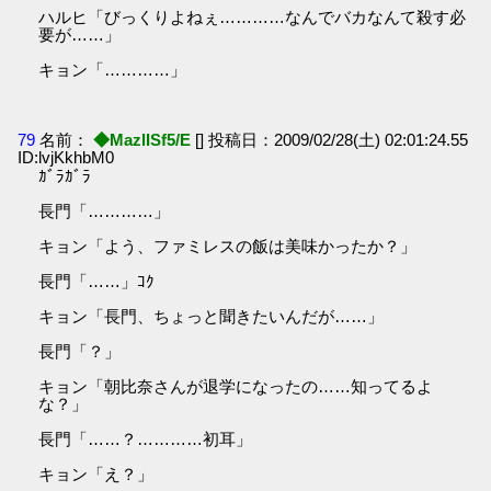
ハルヒ「びっくりよねぇ…………なんでバカなんて殺す必
要が……」
キョン「…………」
79
名前：
◆MazlISf5/E
[] 投稿日：2009/02/28(土) 02:01:24.55
ID:lvjKkhbM0
ｶﾞﾗｶﾞﾗ
長門「…………」
キョン「よう、ファミレスの飯は美味かったか？」
長門「……」ｺｸ
キョン「長門、ちょっと聞きたいんだが……」
長門「？」
キョン「朝比奈さんが退学になったの……知ってるよ
な？」
長門「……？…………初耳」
キョン「え？」