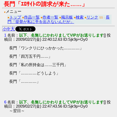
長門「ｴﾛｻｲﾄの請求が来た……」
メニュー
●
トップ
作品一覧
作者一覧
掲示板
検索
リンク
長
■
■
■
■
■
■
SS：
門「提督が私に手を出さないんだが」
大
小
中
1
名前：
以下、名無しにかわりましてVIPがお送りします
[] 投
稿日：2009/02/27(金) 22:40:12.63 ID:Sjk9p+Oy0
長門「ワンクリにひっかかった…………」
長門「四万五千円……」
長門「私の所持金は……三千円」
長門「…………どうしよう」
長門「…………」
6
名前：
以下、名無しにかわりましてVIPがお送りします
[] 投
稿日：2009/02/27(金) 22:47:43.56 ID:Sjk9p+Oy0
～翌日～