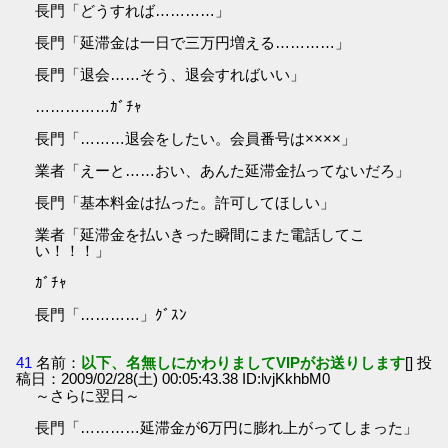
長門「どうすれば…………」
長門「延滞金は一日で三万円増える…………」
長門「退会……そう、退会すればいい」
……………ｶﾞﾁｬ
長門「………退会をしたい。会員番号は××××」
業者「えーと……おい、あんた延滞金払ってないだろ」
長門「基本料金は払った。許可してほしい」
業者「延滞金を払いきった瞬間にまた電話してこ
い！！！」
ｶﾞﾁｬ
長門「…………」ｸﾞｽﾝ
41
名前：
以下、名無しにかわりましてVIPがお送りします
[] 投
稿日：2009/02/28(土) 00:05:43.38 ID:lvjKkhbM0
～さらに翌日～
長門「…………延滞金が6万円に膨れ上がってしまった」