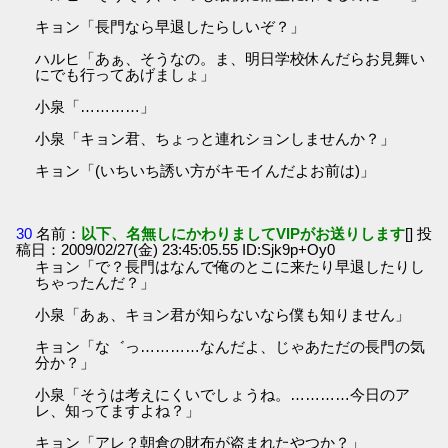
キョン「長門なら早退したらしいぞ？」
ハルヒ「あぁ、そうなの。ま、明日学校休んだらお見舞い
にでも行ってあげましょ」
小泉「…………」
小泉「キョン君、ちょっと連れションしませんか？」
キョン「(いちいち誘い方がキモイんだよお前は)」
30
名前：
以下、名無しにかわりましてVIPがお送りします
[] 投
稿日：2009/02/27(金) 23:45:05.55 ID:Sjk9p+Oy0
キョン「で？長門はなんで俺のとこに来たり早退したりし
ちゃったんだ？」
小泉「あぁ、キョン君が知らないなら僕も知りません」
キョン「な゛っ…………なんだよ、じゃあただの長門の気
分か？」
小泉「そうは考えにくいでしょうね。…………今日のア
レ、知ってますよね？」
キョン「アレ？朝倉の財布が盗まれたやつか？」