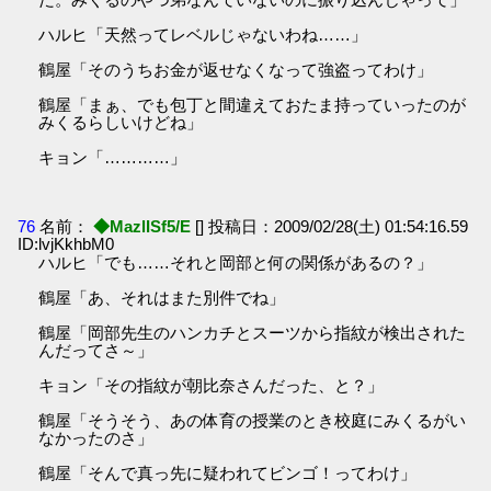
ハルヒ「天然ってレベルじゃないわね……」
鶴屋「そのうちお金が返せなくなって強盗ってわけ」
鶴屋「まぁ、でも包丁と間違えておたま持っていったのが
みくるらしいけどね」
キョン「…………」
76
名前：
◆MazlISf5/E
[] 投稿日：2009/02/28(土) 01:54:16.59
ID:lvjKkhbM0
ハルヒ「でも……それと岡部と何の関係があるの？」
鶴屋「あ、それはまた別件でね」
鶴屋「岡部先生のハンカチとスーツから指紋が検出された
んだってさ～」
キョン「その指紋が朝比奈さんだった、と？」
鶴屋「そうそう、あの体育の授業のとき校庭にみくるがい
なかったのさ」
鶴屋「そんで真っ先に疑われてビンゴ！ってわけ」