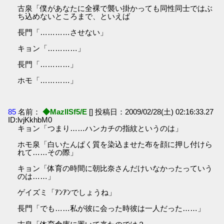
古泉「僕があなたに全裸で襲い掛かっても同性同士ではぶ
ち込めないところまで、といえば
長門「…………させない」
キョン「…………」
長門「…………」
ホモ「…………」
85
名前：
◆MazlISf5/E
[] 投稿日：2009/02/28(土) 02:16:33.27
ID:lvjKkhbM0
キョン「つまり……ハンカチの指紋というのは」
ホモ泉「白いたんぱく質を染込ませた布を顔に押し付けら
れて……その際」
キョン「体育の時間に朝比奈さんだけいなかったっていう
のは……」
ゲイズミ「ｱﾝｱﾝでしょうね」
長門「でも……私が彼に会った時彼は一人だった……」