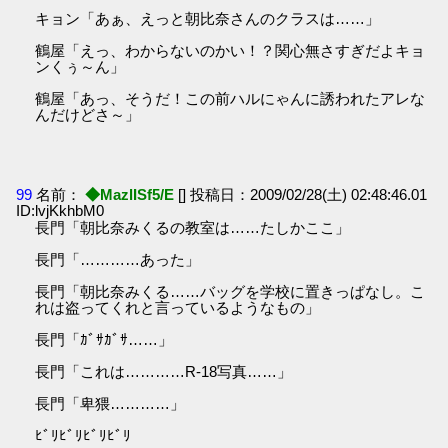
キョン「あぁ、えっと朝比奈さんのクラスは……」
鶴屋「えっ、わからないのかい！？関心無さすぎだよキョ
ンくぅ～ん」
鶴屋「あっ、そうだ！この前ハルにゃんに誘われたアレな
んだけどさ～」
99
名前：
◆MazlISf5/E
[] 投稿日：2009/02/28(土) 02:48:46.01
ID:lvjKkhbM0
長門「朝比奈みくるの教室は……たしかここ」
長門「…………あった」
長門「朝比奈みくる……バッグを学校に置きっぱなし。こ
れは盗ってくれと言っているようなもの」
長門「ｶﾞｻｶﾞｻ……」
長門「これは…………R-18写真……」
長門「卑猥…………」
ﾋﾞﾘﾋﾞﾘﾋﾞﾘﾋﾞﾘ