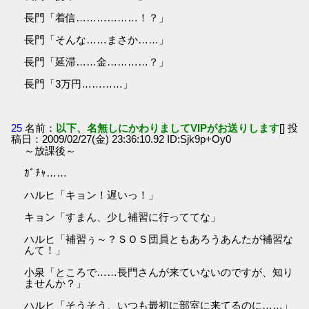
長門「着信………………！？」
長門「そんな……まさか……」
長門「延滞……金…………？」
長門「3万円…………」
25
名前：
以下、名無しにかわりましてVIPがお送りします
[] 投
稿日：2009/02/27(金) 23:36:10.92 ID:Sjk9p+Oy0
～放課後～
ｶﾞﾁｬ……
ハルヒ「キョン！遅いっ！」
キョン「すまん、少し補習に行っててな」
ハルヒ「補習ぅ～？ＳＯＳ団員ともあろうあんたが補習な
んて！」
小泉「ところで……長門さんが来ていないのですが、知り
ませんか？」
ハルヒ「そうそう、いつも最初に部室に来てるのに……」