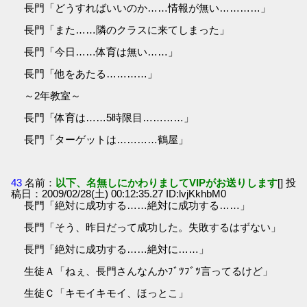
長門「どうすればいいのか……情報が無い…………」
長門「また……隣のクラスに来てしまった」
長門「今日……体育は無い……」
長門「他をあたる…………」
～2年教室～
長門「体育は……5時限目…………」
長門「ターゲットは…………鶴屋」
43
名前：
以下、名無しにかわりましてVIPがお送りします
[] 投
稿日：2009/02/28(土) 00:12:35.27 ID:lvjKkhbM0
長門「絶対に成功する……絶対に成功する……」
長門「そう、昨日だって成功した。失敗するはずない」
長門「絶対に成功する……絶対に……」
生徒Ａ「ねぇ、長門さんなんかﾌﾞﾂﾌﾞﾂ言ってるけど」
生徒Ｃ「キモイキモイ、ほっとこ」