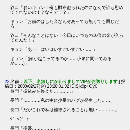
谷口「おいキョン！俺も財布盗られたのになんで誰も慰め
てくれないの！？なんで！？」
キョン「お前のはした金なんぞあっても無くても同じだ
ろ」
谷口「そんなことはない！今日はいつもの10倍の金が入っ
てたんだ！」
キョン「あー、はいはいすごいすごい……」
キョン「(何が起こってるのか……小泉に聞いてみる
か……)」
22
名前：
以下、名無しにかわりましてVIPがお送りします
[] 投
稿日：2009/02/27(金) 23:28:01.92 ID:Sjk9p+Oy0
長門「振込みを終えた…………」
長門「…………私の中に少量のバグが発生した……」
長門「だがこれで私は補導されることは無い…………」
ｳﾞｰｯｳﾞｰｯ
長門「携帯………………」