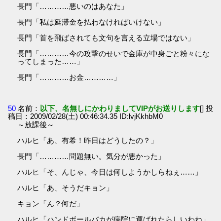
長門「…………悪いのはあなた」
長門「私は延滞金を払わなければいけない」
長門「首を飛ばされても文句を言える立場ではない」
長門「…………今の攻撃のせいで金庫が中身ごと粉々にな
ってしまった……」
長門「…………お金…………」
50
名前：
以下、名無しにかわりましてVIPがお送りします
[] 投
稿日：2009/02/28(土) 00:46:34.35 ID:lvjKkhbM0
～放課後～
ハルヒ「あ、有希！昨日はどうしたの？」
長門「…………問題無い。気分が悪かった」
ハルヒ「そ、んじゃ、今日は何しようかしらねぇ……」
ハルヒ「あ、そうだキョン」
キョン「ん？何だ」
ハルヒ「ハンドボールバカが病院に運ばれたらしいわね」