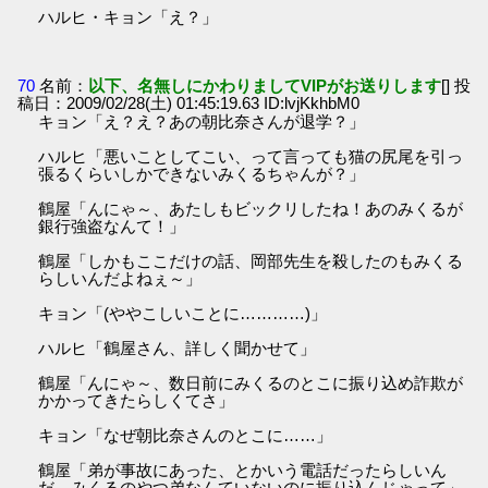
ハルヒ・キョン「え？」
70
名前：
以下、名無しにかわりましてVIPがお送りします
[] 投
稿日：2009/02/28(土) 01:45:19.63 ID:lvjKkhbM0
キョン「え？え？あの朝比奈さんが退学？」
ハルヒ「悪いことしてこい、って言っても猫の尻尾を引っ
張るくらいしかできないみくるちゃんが？」
鶴屋「んにゃ～、あたしもビックリしたね！あのみくるが
銀行強盗なんて！」
鶴屋「しかもここだけの話、岡部先生を殺したのもみくる
らしいんだよねぇ～」
キョン「(ややこしいことに…………)」
ハルヒ「鶴屋さん、詳しく聞かせて」
鶴屋「んにゃ～、数日前にみくるのとこに振り込め詐欺が
かかってきたらしくてさ」
キョン「なぜ朝比奈さんのとこに……」
鶴屋「弟が事故にあった、とかいう電話だったらしいん
だ。みくるのやつ弟なんていないのに振り込んじゃって」