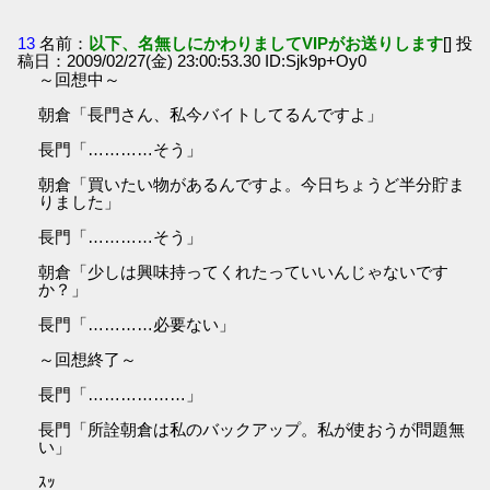
13
名前：
以下、名無しにかわりましてVIPがお送りします
[] 投
稿日：2009/02/27(金) 23:00:53.30 ID:Sjk9p+Oy0
～回想中～
朝倉「長門さん、私今バイトしてるんですよ」
長門「…………そう」
朝倉「買いたい物があるんですよ。今日ちょうど半分貯ま
りました」
長門「…………そう」
朝倉「少しは興味持ってくれたっていいんじゃないです
か？」
長門「…………必要ない」
～回想終了～
長門「………………」
長門「所詮朝倉は私のバックアップ。私が使おうが問題無
い」
ｽｯ