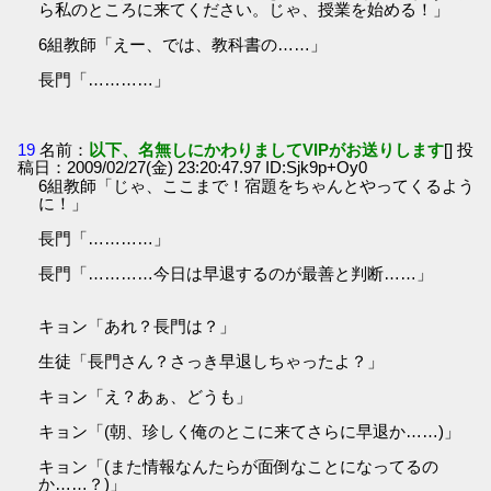
ら私のところに来てください。じゃ、授業を始める！」
6組教師「えー、では、教科書の……」
長門「…………」
19
名前：
以下、名無しにかわりましてVIPがお送りします
[] 投
稿日：2009/02/27(金) 23:20:47.97 ID:Sjk9p+Oy0
6組教師「じゃ、ここまで！宿題をちゃんとやってくるよう
に！」
長門「…………」
長門「…………今日は早退するのが最善と判断……」
キョン「あれ？長門は？」
生徒「長門さん？さっき早退しちゃったよ？」
キョン「え？あぁ、どうも」
キョン「(朝、珍しく俺のとこに来てさらに早退か……)」
キョン「(また情報なんたらが面倒なことになってるの
か……？)」