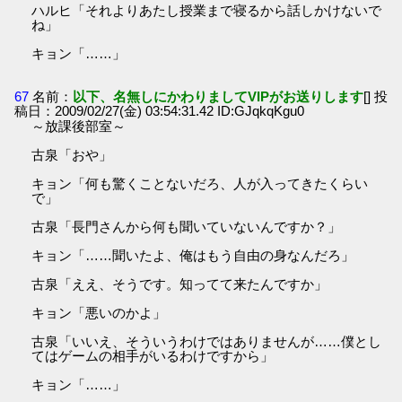
ハルヒ「それよりあたし授業まで寝るから話しかけないで
ね」
キョン「……」
67
名前：
以下、名無しにかわりましてVIPがお送りします
[] 投
稿日：2009/02/27(金) 03:54:31.42 ID:GJqkqKgu0
～放課後部室～
古泉「おや」
キョン「何も驚くことないだろ、人が入ってきたくらい
で」
古泉「長門さんから何も聞いていないんですか？」
キョン「……聞いたよ、俺はもう自由の身なんだろ」
古泉「ええ、そうです。知ってて来たんですか」
キョン「悪いのかよ」
古泉「いいえ、そういうわけではありませんが……僕とし
てはゲームの相手がいるわけですから」
キョン「……」