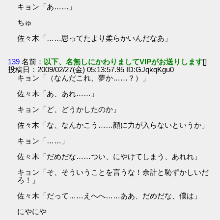
キョン「あ……」
ちゅ
佐々木「……思ってたより柔らかいんだなあ」
139
名前：
以下、名無しにかわりましてVIPがお送りします
[]
投稿日：2009/02/27(金) 05:13:57.95 ID:GJqkqKgu0
キョン「（なんだこれ、夢か……？）」
佐々木「あ、あれ……」
キョン「ど、どうかしたのか」
佐々木「な、なんかこう……顔に力が入らないというか」
キョン「……」
佐々木「だめだな……つい、にやけてしまう、あれれ」
キョン「そ、そういうことを言うな！余計と恥ずかしいだ
ろ！」
佐々木「だって……えへへ……ああ、だめだな、僕は」
にやにや