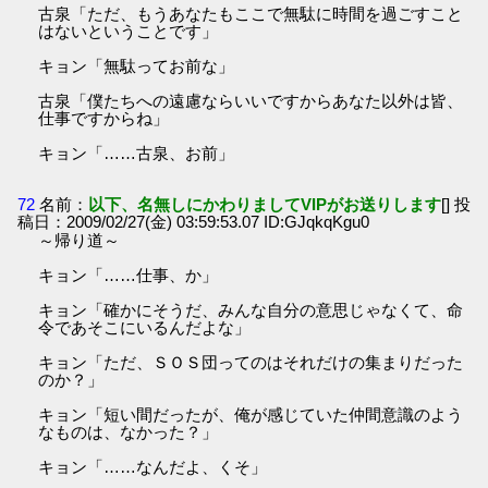
古泉「ただ、もうあなたもここで無駄に時間を過ごすこと
はないということです」
キョン「無駄ってお前な」
古泉「僕たちへの遠慮ならいいですからあなた以外は皆、
仕事ですからね」
キョン「……古泉、お前」
72
名前：
以下、名無しにかわりましてVIPがお送りします
[] 投
稿日：2009/02/27(金) 03:59:53.07 ID:GJqkqKgu0
～帰り道～
キョン「……仕事、か」
キョン「確かにそうだ、みんな自分の意思じゃなくて、命
令であそこにいるんだよな」
キョン「ただ、ＳＯＳ団ってのはそれだけの集まりだった
のか？」
キョン「短い間だったが、俺が感じていた仲間意識のよう
なものは、なかった？」
キョン「……なんだよ、くそ」