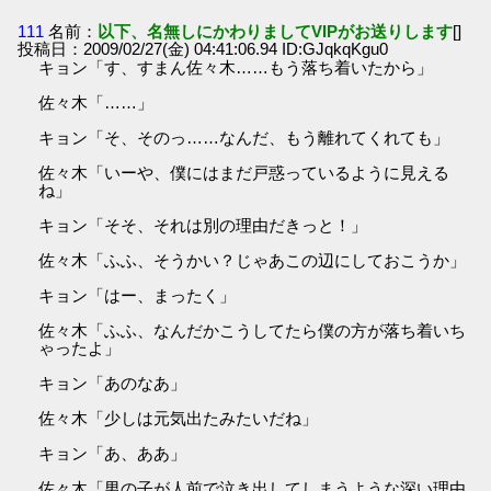
111
名前：
以下、名無しにかわりましてVIPがお送りします
[]
投稿日：2009/02/27(金) 04:41:06.94 ID:GJqkqKgu0
キョン「す、すまん佐々木……もう落ち着いたから」
佐々木「……」
キョン「そ、そのっ……なんだ、もう離れてくれても」
佐々木「いーや、僕にはまだ戸惑っているように見える
ね」
キョン「そそ、それは別の理由だきっと！」
佐々木「ふふ、そうかい？じゃあこの辺にしておこうか」
キョン「はー、まったく」
佐々木「ふふ、なんだかこうしてたら僕の方が落ち着いち
ゃったよ」
キョン「あのなあ」
佐々木「少しは元気出たみたいだね」
キョン「あ、ああ」
佐々木「男の子が人前で泣き出してしまうような深い理由