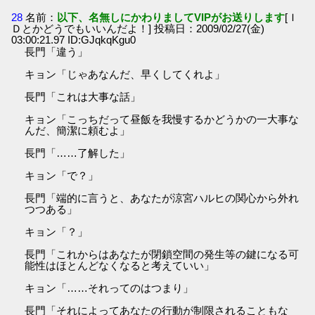
28
名前：
以下、名無しにかわりましてVIPがお送りします
[Ｉ
Ｄとかどうでもいいんだよ！] 投稿日：2009/02/27(金)
03:00:21.97 ID:GJqkqKgu0
長門「違う」
キョン「じゃあなんだ、早くしてくれよ」
長門「これは大事な話」
キョン「こっちだって昼飯を我慢するかどうかの一大事な
んだ、簡潔に頼むよ」
長門「……了解した」
キョン「で？」
長門「端的に言うと、あなたが涼宮ハルヒの関心から外れ
つつある」
キョン「？」
長門「これからはあなたが閉鎖空間の発生等の鍵になる可
能性はほとんどなくなると考えていい」
キョン「……それってのはつまり」
長門「それによってあなたの行動が制限されることもな