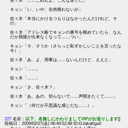
佐々木「……ごめんよ、こんな遅くに」
キョン「い、いや、全然構わないが」
佐々木「本当にかけるつもりはなかったんだけれど、そ
の」
佐々木「アドレス帳でキョンの番号を眺めていたら、なん
だか我慢が出来なくなって……つい」
キョン「そ、そうか（さらっと恥ずかしいことを言ったな
今）」
佐々木「あ、よ、用事は……ないんだけど、ええと」
キョン「……」
佐々木「……」
キョン「さ、佐々木？」
佐々木「あ、あの、切らないで……声聞きたくて……」
キョン「（何だか不思議な感じだな……）」
227
名前：
以下、名無しにかわりましてVIPがお送りします
[]
投稿日：2009/02/27(金) 06:40:52.88 ID:GJqkqKgu0