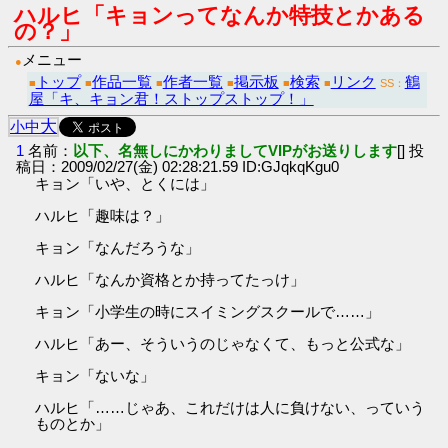
ハルヒ「キョンってなんか特技とかある
の？」
メニュー
●
トップ
作品一覧
作者一覧
掲示板
検索
リンク
鶴
■
■
■
■
■
■
SS：
屋「キ、キョン君！ストップストップ！」
大
小
中
1
名前：
以下、名無しにかわりましてVIPがお送りします
[] 投
稿日：2009/02/27(金) 02:28:21.59 ID:GJqkqKgu0
キョン「いや、とくには」
ハルヒ「趣味は？」
キョン「なんだろうな」
ハルヒ「なんか資格とか持ってたっけ」
キョン「小学生の時にスイミングスクールで……」
ハルヒ「あー、そういうのじゃなくて、もっと公式な」
キョン「ないな」
ハルヒ「……じゃあ、これだけは人に負けない、っていう
ものとか」