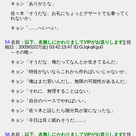
キョン「ありがとな」
佐々木「そうだな、お礼にちょっとデザートでも奢ってく
れないか」
キョン「……へいへい」
54
名前：
以下、名無しにかわりましてVIPがお送りします
[] 投
稿日：2009/02/27(金) 03:42:19.47 ID:GJqkqKgu0
～その晩～
キョン「そうだな、俺だってなんとか生きてるんだ」
キョン「特技がないならこれから作ればいいじゃないか」
キョン「俺はまだ若いんだし、無限の可能性があるんだ」
キョン「それに、無理することはない」
キョン「自分のペースでやればいい」
キョン「佐々木と話したら随分気が楽になったな」
キョン「今日は良く眠れそうだ……」
58
名前：
以下、名無しにかわりましてVIPがお送りします
[] 投