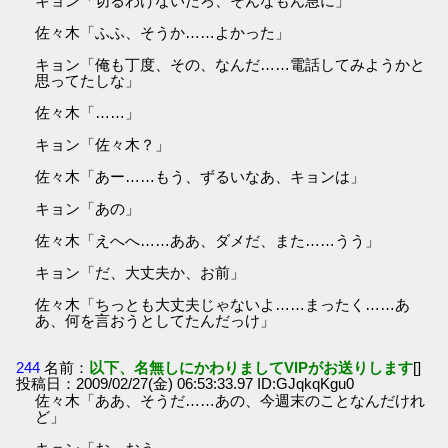
キョン「切るわけないだろ、そんなもん急に」
佐々木「ふふ、そうか……よかった」
キョン「俺も丁度、その、なんだ……電話してみようかと
思ってたしな」
佐々木「……」
キョン「佐々木？」
佐々木「あー……もう、ずるいなあ、キョンは」
キョン「あの」
佐々木「えへへ……ああ、ダメだ、また……うう」
キョン「だ、大丈夫か、お前」
佐々木「ちっとも大丈夫じゃないよ……まったく……あ
あ、何を言おうとしてたんだっけ」
244
名前：
以下、名無しにかわりましてVIPがお送りします
[]
投稿日：2009/02/27(金) 06:53:33.97 ID:GJqkqKgu0
佐々木「ああ、そうだ……あの、今週末のことなんだけれ
ど」