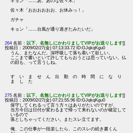
キョン「……あ、あのな佐々木」
佐々木「おおおおおお、お休みっ！」
ガチャ
キョン「……台風が通り過ぎたみたいだ」
264
名前：
以下、名無しにかわりましてVIPがお送りします
[]
投稿日：2009/02/27(金) 07:13:33.72 ID:GJqkqKgu0
うん、またなんだ。深呼吸して落ち着いて欲しい。
ここまで書いといて許してもらおうとは思っていない。仏
の顔も、って言うしね。
す い ま せ ん 出 勤 の 時 間 に な り
ま し た
275
名前：
以下、名無しにかわりましてVIPがお送りします
[]
投稿日：2009/02/27(金) 07:21:55.96 ID:GJqkqKgu0
保守してくれるって言う方々はありがたいのですが、
当方今日は日付が変わるまで帰って来れないのが確定して
いるので
落としちゃってください。またスレ立てます。
俺、この仕事が一段楽したら、このスレの続き書くん