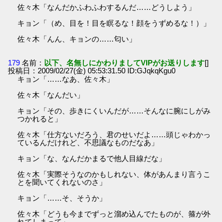
佐々木「なんだかふわふわするんだ……どうしよう」
キョン「（め、目を！目を瞑るな！顔をうずめるな！）」
佐々木「んん、キョンの……匂い」
179
名前：
以下、名無しにかわりましてVIPがお送りします
[]
投稿日：2009/02/27(金) 05:53:31.50 ID:GJqkqKgu0
キョン「……なあ、佐々木」
佐々木「なんだい」
キョン「その、歩きにくいんだが……そんなに腕にしがみ
つかれると」
佐々木「仕方ないだろう、君のせいだよ……頭じゃわかっ
ているんだけれど、不思議なものだなあ」
キョン「な、なんだかまるで他人目線だな」
佐々木「実際そうなのかもしれない、体があんまり言うこ
とを聞いてくれないのさ」
キョン「……そ、そうか」
佐々木「どうも今までずっと溜め込んでたものが、箍が外
れてしまって」