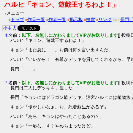
ハルヒ「キョン、遊戯王するわよ！」
メニュー
●
トップ
作品一覧
作者一覧
掲示板
検索
リンク
長門
■
■
■
■
■
■
SS：
大
小
中
4
名前：
以下、名無しにかわりましてVIPがお送りします
[] 投稿日
ハルヒ「キョン、遊戯王するわよ！」
キョン「また急に……。お前は何を言い出すんだ」
ハルヒ「いいから！ 有希がデッキを貸してくれるから、早
長門「……」
7
名前：
以下、名無しにかわりましてVIPがお送りします
[] 投稿日
長門は二人にデッキを手渡した
長門「キョンにはドラゴン族デッキ、涼宮ハルヒには植物族
キョン「懐かしいなぁ。お、死者蘇生があるぞ」
ハルヒ「あら、キョンはやったことあるの？」
キョン「一応な。すぐやめちまったけど」