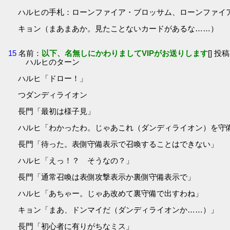
ハルヒの手札：ローンファイア・ブロッサム、ローンファイア
キョン（まあまあか。見たことないカードがあるな……）
15
名前：
以下、名無しにかわりましてVIPがお送りします
[] 投稿
ハルヒのターン
ハルヒ「ドロー！」
つダンディライオン
長門「最初は様子見」
ハルヒ「わかったわ。じゃあこれ（ダンディライオン）を守
長門「待った。表側守備表示で召喚することはできない」
ハルヒ「えっ！？ そうなの？」
長門「通常召喚は表側攻撃表示か裏側守備表示で」
ハルヒ「あちゃー。じゃあ改めて裏守備で出すわね」
キョン「まあ、ドンマイだ（ダンディライオンか……）」
長門「初心者に有りがちなミス」