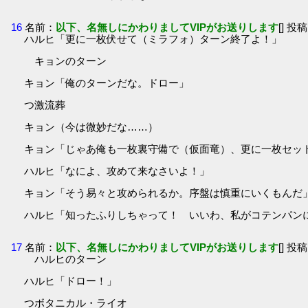
16
名前：
以下、名無しにかわりましてVIPがお送りします
[] 投稿
ハルヒ「更に一枚伏せて（ミラフォ）ターン終了よ！」
キョンのターン
キョン「俺のターンだな。ドロー」
つ激流葬
キョン（今は微妙だな……）
キョン「じゃあ俺も一枚裏守備で（仮面竜）、更に一枚セッ
ハルヒ「なによ、攻めて来なさいよ！」
キョン「そう易々と攻められるか。序盤は慎重にいくもんだ
ハルヒ「知ったふりしちゃって！ いいわ、私がコテンパン
17
名前：
以下、名無しにかわりましてVIPがお送りします
[] 投稿
ハルヒのターン
ハルヒ「ドロー！」
つボタニカル・ライオ