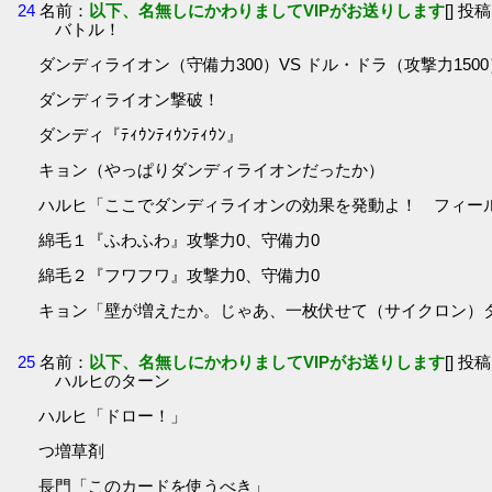
24
名前：
以下、名無しにかわりましてVIPがお送りします
[] 投稿
バトル！
ダンディライオン（守備力300）VS ドル・ドラ（攻撃力1500
ダンディライオン撃破！
ダンディ『ﾃｨｳﾝﾃｨｳﾝﾃｨｳﾝ』
キョン（やっぱりダンディライオンだったか）
ハルヒ「ここでダンディライオンの効果を発動よ！ フィー
綿毛１『ふわふわ』攻撃力0、守備力0
綿毛２『フワフワ』攻撃力0、守備力0
キョン「壁が増えたか。じゃあ、一枚伏せて（サイクロン）
25
名前：
以下、名無しにかわりましてVIPがお送りします
[] 投稿
ハルヒのターン
ハルヒ「ドロー！」
つ増草剤
長門「このカードを使うべき」