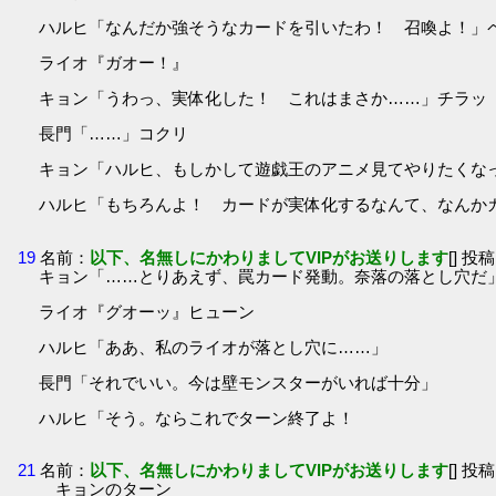
ハルヒ「なんだか強そうなカードを引いたわ！ 召喚よ！」
ライオ『ガオー！』
キョン「うわっ、実体化した！ これはまさか……」チラッ
長門「……」コクリ
キョン「ハルヒ、もしかして遊戯王のアニメ見てやりたくな
ハルヒ「もちろんよ！ カードが実体化するなんて、なんか
19
名前：
以下、名無しにかわりましてVIPがお送りします
[] 投稿
キョン「……とりあえず、罠カード発動。奈落の落とし穴だ
ライオ『グオーッ』ヒューン
ハルヒ「ああ、私のライオが落とし穴に……」
長門「それでいい。今は壁モンスターがいれば十分」
ハルヒ「そう。ならこれでターン終了よ！
21
名前：
以下、名無しにかわりましてVIPがお送りします
[] 投稿
キョンのターン