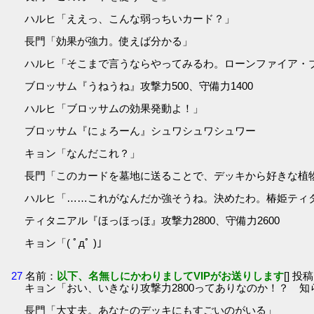
ハルヒ「ええっ、こんな弱っちいカード？」
長門「効果が強力。使えば分かる」
ハルヒ「そこまで言うならやってみるわ。ローンファイア・
ブロッサム『うねうね』攻撃力500、守備力1400
ハルヒ「ブロッサムの効果発動よ！」
ブロッサム『にょろーん』シュワシュワシュワー
キョン「なんだこれ？」
長門「このカードを墓地に送ることで、デッキから好きな植
ハルヒ「……これがなんだか強そうね。決めたわ。椿姫ティ
ティタニアル『ほっほっほ』攻撃力2800、守備力2600
キョン「( ﾟдﾟ )」
27
名前：
以下、名無しにかわりましてVIPがお送りします
[] 投稿
キョン「おい、いきなり攻撃力2800ってありなのか！？ 
長門「大丈夫。あなたのデッキにもすごいのがいる」