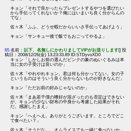
キョン「それで良かったらプレゼントするやつを選びたい
から手伝ってくれないか？俺にはいまいち良く分からんの
でな」
佐々木「ふふ、どうせ暇だからいいさ手伝ってあげよう」
キョン「サンキュー後で飯でもおごってやるよ」
65
名前：
以下、名無しにかわりましてVIPがお送りします
[] 投
稿日：2008/12/26(金) 13:23:33.89 ID:STDyvoXD0
キョン「しかしお前の選んだピンクの象のぬいぐるみは本
当に女の子受けは良いのか」
佐々木「やれやれキョン。君は何も分かってない。女の子
というものはそういう良く分からないものが好きなんだ」
キョン「ただお前の好みじゃないのか」
佐々木「まあ若干僕の嗜好が混ざったのも否定はできない
が、キョンの少ない財布の中身から考慮した結果がそれ
だ。感謝したまえ」
キョン「へえへえ。ありがとうございます。ところでどこ
で食べたい？」
佐々木「そうだな…。オムライスでも一緒に食べないか」