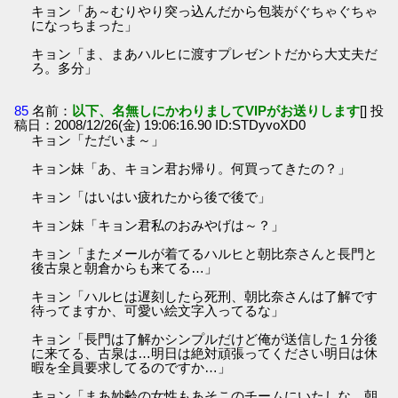
キョン「あ～むりやり突っ込んだから包装がぐちゃぐちゃ
になっちまった」
キョン「ま、まあハルヒに渡すプレゼントだから大丈夫だ
ろ。多分」
85
名前：
以下、名無しにかわりましてVIPがお送りします
[] 投
稿日：2008/12/26(金) 19:06:16.90 ID:STDyvoXD0
キョン「ただいま～」
キョン妹「あ、キョン君お帰り。何買ってきたの？」
キョン「はいはい疲れたから後で後で」
キョン妹「キョン君私のおみやげは～？」
キョン「またメールが着てるハルヒと朝比奈さんと長門と
後古泉と朝倉からも来てる…」
キョン「ハルヒは遅刻したら死刑、朝比奈さんは了解です
待ってますか、可愛い絵文字入ってるな」
キョン「長門は了解かシンプルだけど俺が送信した１分後
に来てる、古泉は…明日は絶対頑張ってください明日は休
暇を全員要求してるのですか…」
キョン「まあ妙齢の女性もあそこのチームにいたしな、朝