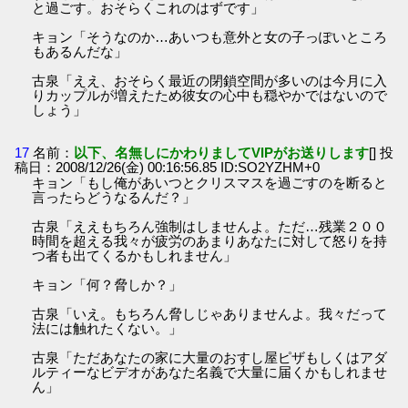
と過ごす。おそらくこれのはずです」
キョン「そうなのか…あいつも意外と女の子っぽいところ
もあるんだな」
古泉「ええ、おそらく最近の閉鎖空間が多いのは今月に入
りカップルが増えたため彼女の心中も穏やかではないので
しょう」
17
名前：
以下、名無しにかわりましてVIPがお送りします
[] 投
稿日：2008/12/26(金) 00:16:56.85 ID:SO2YZHM+0
キョン「もし俺があいつとクリスマスを過ごすのを断ると
言ったらどうなるんだ？」
古泉「ええもちろん強制はしませんよ。ただ…残業２００
時間を超える我々が疲労のあまりあなたに対して怒りを持
つ者も出てくるかもしれません」
キョン「何？脅しか？」
古泉「いえ。もちろん脅しじゃありませんよ。我々だって
法には触れたくない。」
古泉「ただあなたの家に大量のおすし屋ピザもしくはアダ
ルティーなビデオがあなた名義で大量に届くかもしれませ
ん」