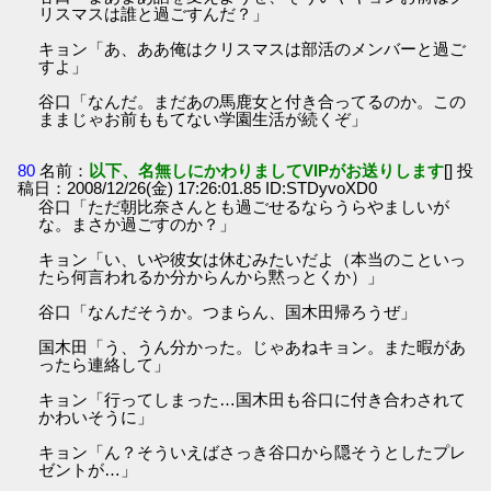
リスマスは誰と過ごすんだ？」
キョン「あ、ああ俺はクリスマスは部活のメンバーと過ご
すよ」
谷口「なんだ。まだあの馬鹿女と付き合ってるのか。この
ままじゃお前ももてない学園生活が続くぞ」
80
名前：
以下、名無しにかわりましてVIPがお送りします
[] 投
稿日：2008/12/26(金) 17:26:01.85 ID:STDyvoXD0
谷口「ただ朝比奈さんとも過ごせるならうらやましいが
な。まさか過ごすのか？」
キョン「い、いや彼女は休むみたいだよ（本当のこといっ
たら何言われるか分からんから黙っとくか）」
谷口「なんだそうか。つまらん、国木田帰ろうぜ」
国木田「う、うん分かった。じゃあねキョン。また暇があ
ったら連絡して」
キョン「行ってしまった…国木田も谷口に付き合わされて
かわいそうに」
キョン「ん？そういえばさっき谷口から隠そうとしたプレ
ゼントが…」