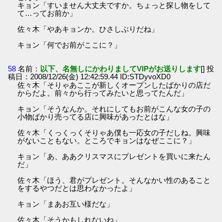
キョン「すいません大丈夫ですか。ちょっと探し物をして
て…ってお前か」
佐々木「やあキョンか。ひさしぶりだね」
キョン「何でお前がここに？」
58
名前：
以下、名無しにかわりましてVIPがお送りします
[] 投
稿日：2008/12/26(金) 12:42:59.44 ID:STDyvoXD0
佐々木「そりゃあここが新しくオープンしたばかりの店だ
からだよ。前々から行ってみたいと思ってたんだ」
キョン「そうなんか。それにしてもお前がこんな女の子の
小物ばかり売ってる店に興味があったとはな」
佐々木「くっくっくそりゃあ僕も一応女の子だしね。興味
がないこともない。ところでキョンはなぜここに？」
キョン「あ、ああクリスマスにプレゼントを買いに来たん
だ」
佐々木「ほう、君がプレゼント。そんなかい性のあること
をするやつだとは思わなかったよ」
キョン「まあお互い様だな」
佐々木「そうかもしれないね」