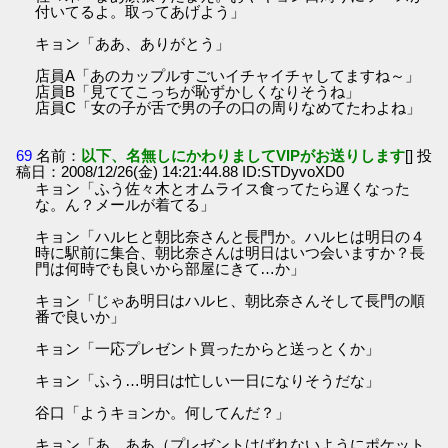
付いてるよ。取ってあげよう」
キョン「ああ、ありがとう」
店員A「あのカップルすごいイチャイチャしてますね～」
店員B「見ててこっちが恥ずかしくなりそうね」
店員C「女の子が舌で男の子の口の周りなめてたわよね」
69
名前：
以下、名無しにかわりましてVIPがお送りします
[] 投
稿日：2008/12/26(金) 14:21:44.88 ID:STDyvoXD0
キョン「ふう佐々木とオムライス食ってたら遅くなった
な。ん？メールが着てる」
キョン「ハルヒと朝比奈さんと長門か。ハルヒは明日の４
時に駅前に集合、朝比奈さんは明日はいつ会いますか？長
門は何時でも良いから部屋にきて…か」
キョン「じゃあ明日はハルヒ、朝比奈さんそして長門の順
番で良いか」
キョン「一応プレゼント買ったからと送っとくか」
キョン「ふう…明日は忙しい一日になりそうだな」
谷口「ようキョンか。何してんだ？」
キョン「あ、ああ（プレゼントはばれないようにポケット