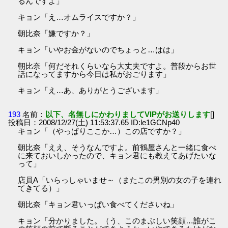
るんですよ」
キョン「え…オムライスですか？」
朝比奈「嫌ですか？」
キョン「いやお金がないのでちょっと…はは」
朝比奈「何だそれくらいなら大丈夫ですよ。普段からお世
話になってますから今日は私がおごります」
キョン「え…あ、ありがとうございます」
193
名前：
以下、名無しにかわりましてVIPがお送りします
[]
投稿日：2008/12/27(土) 11:53:37.65 ID:le1GCNp40
キョン「（やっぱりここか…）この店ですか？」
朝比奈「ええ、そうなんですよ。前鶴屋さんと一緒に食べ
に来ておいしかったので、キョン君にも教えてあげたいな
って」
店員A「いらっしゃいませ～（またこの男別の女の子を連れ
てきてる）」
朝比奈「キョン君いっぱい食べてくださいね」
キョン「分かりました。（う、このまぶしい笑顔…誰がこ