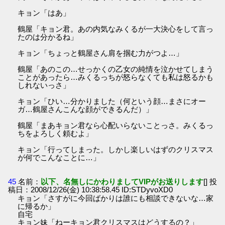
キョン「はあ」
鶴屋「キョン君。あの内気なみくるが一大決心をして言っ
たのは分かるね」
キョン「ちょっと鶴屋さん肩を掴む力がつよ…」
鶴屋「あのこの…せっかくの乙女の純情を泣かせてしまう
ことがあったら…みくるっちが怒らなくても私は怒るかも
しれないっさ」
キョン「ひい…分かりました（何という顔…まさにオー
ガ…鶴屋さんこんな顔ができるんだ）」
鶴屋「まあキョン君なら心配いらないことっさ。みくるっ
ちをよろしく頼むよ」
キョン「行ってしまった。しかし楽しいはずのクリスマス
が何でこんなことに…」
45
名前：
以下、名無しにかわりましてVIPがお送りします
[] 投
稿日：2008/12/26(金) 10:38:58.45 ID:STDyvoXD0
キョン「さすがに今回ばかりは誰にも相談できないな…家
に帰るか」
自宅
キョン妹「ねーキョン君クリスマスはどうするの？」