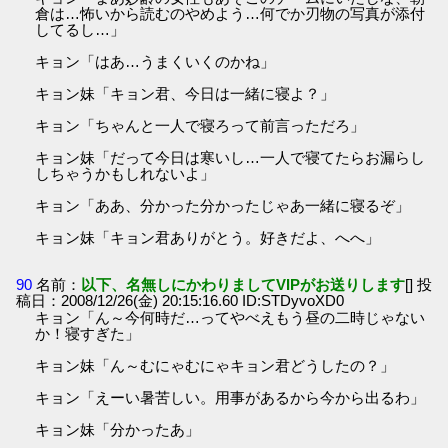
倉は…怖いから読むのやめよう…何でか刃物の写真が添付
してるし…」
キョン「はあ…うまくいくのかね」
キョン妹「キョン君、今日は一緒に寝よ？」
キョン「ちゃんと一人で寝ろって前言っただろ」
キョン妹「だって今日は寒いし…一人で寝てたらお漏らし
しちゃうかもしれないよ」
キョン「ああ、分かった分かったじゃあ一緒に寝るぞ」
キョン妹「キョン君ありがとう。好きだよ、へへ」
90
名前：
以下、名無しにかわりましてVIPがお送りします
[] 投
稿日：2008/12/26(金) 20:15:16.60 ID:STDyvoXD0
キョン「ん～今何時だ…ってやべえもう昼の二時じゃない
か！寝すぎた」
キョン妹「ん～むにゃむにゃキョン君どうしたの？」
キョン「えーい暑苦しい。用事があるから今から出るわ」
キョン妹「分かったあ」