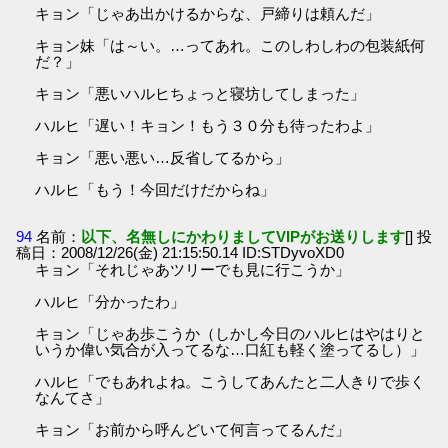
キョン「じゃあ出かけるからな、戸締りは頼んだ」
キョン妹「は～い。…ってあれ。このしわしわの包装紙何
だ？」
キョン「悪いハルヒちょっと寝坊してしまった」
ハルヒ「遅い！キョン！もう３０分も待ったわよ」
キョン「悪い悪い…反省してるから」
ハルヒ「もう！今回だけだからね」
94
名前：
以下、名無しにかわりましてVIPがお送りします
[] 投
稿日：2008/12/26(金) 21:15:50.14 ID:STDyvoXD0
キョン「それじゃあツリーでも見に行こうか」
ハルヒ「分かったわ」
キョン「じゃあ歩こうか（しかし今日のハルヒはやはりと
いうか偉い気合が入ってるな…口紅も軽く塗ってるし）」
ハルヒ「でもあれよね。こうしてあんたと二人きりで歩く
なんてさ」
キョン「お前から呼んどいて何言ってるんだ」