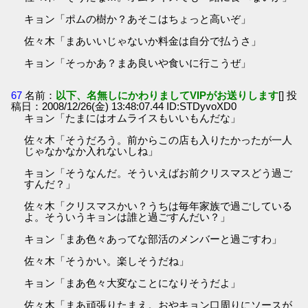
キョン「ポムの樹か？あそこはちょっと高いぞ」
佐々木「まあいいじゃないか料金は自分で払うさ」
キョン「そっかあ？まあ良いや食いに行こうぜ」
67
名前：
以下、名無しにかわりましてVIPがお送りします
[] 投
稿日：2008/12/26(金) 13:48:07.44 ID:STDyvoXD0
キョン「たまにはオムライスもいいもんだな」
佐々木「そうだろう。前からこの店も入りたかったが一人
じゃなかなか入れないしね」
キョン「そうなんだ。そういえばお前クリスマスどう過ご
すんだ？」
佐々木「クリスマスかい？うちは毎年家族で過ごしている
よ。そういうキョンは誰と過ごすんだい？」
キョン「まあ色々あってな部活のメンバーと過ごすわ」
佐々木「そうかい。楽しそうだね」
キョン「まあ色々大変なことになりそうだよ」
佐々木「まあ頑張りたまえ。おやキョン口周りにソースが