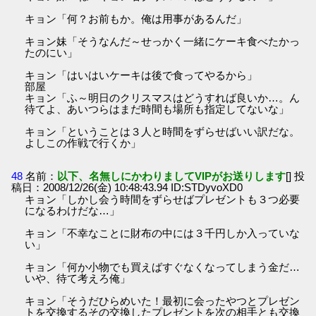
キョン「何？お前もか。俺は用事があるんだ」
キョン妹「そうなんだ～せっかく一緒にケーキ食べたかっ
たのにい」
キョン「はいはいケーキは後で食ってやるから」
部屋
キョン「ふ～明日のクリスマスはどうすれば良いか…。ん
待てよ、あいつらはまだ時間も場所も指定してないな」
キョン「ということは３人と時間をずらせばいい訳だな。
よしこの作戦で行くか」
48
名前：
以下、名無しにかわりましてVIPがお送りします
[] 投
稿日：2008/12/26(金) 10:48:43.94 ID:STDyvoXD0
キョン「しかし会う時間をずらせばプレゼントも３つ必要
になるわけだな…」
キョン「不幸なことに財布の中には３千円しか入っていな
い」
キョン「何か小物でも買えばすぐなくなってしまう金だ…
いや、待て考えろ俺」
キョン「そうだひらめいた！最初に会ったやつとプレゼン
トを交換するその交換したプレゼントを次の相手とも交換