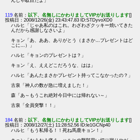
んじゃ駄目だよ」
119
名前：
以下、名無しにかわりましてVIPがお送りします
[]
投稿日：2008/12/26(金) 23:43:47.83 ID:STDyvoXD0
ハルヒ「じゃあ私のはこれ。わざわざクッキー焼いてきた
んだから感謝しなさいよ」
キョン「あ、ああ、ありがとう（まさか…プレゼントはど
こに…）」
ハルヒ「キョンのプレゼントは？」
キョン「え、ええどこだろうな、はは」
ハルヒ「あんたまさかプレゼント持ってこなかったの？」
古泉「神人の数が急に増えました！」
森「あ～もうこれ絶対今日中には帰れない～」
古泉「全員突撃！！」
184
名前：
以下、名無しにかわりましてVIPがお送りします
[]
投稿日：2008/12/27(土) 11:28:52.56 ID:le1GCNp40
ハルヒ「もう私帰る！！死ね馬鹿キョン！」