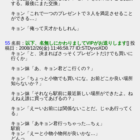
する。最後にまた交換」
キョン「これで一つのプレゼントで３人を満足させること
ができる…」
キョン「俺って天才かもしれん」
55
名前：
以下、名無しにかわりましてVIPがお送りします
[] 投
稿日：2008/12/26(金) 11:46:58.77 ID:STDyvoXD0
キョン「と、決まればさっそくプレゼントだけでも買いに
行くか」
キョン妹「あ、キョン君どこ行くの？」
キョン「ちょっと小物でも買いにな。お前どこか良い場所
知らないか？」
キョン妹「それなら駅前に最近新しい場所ができたよ。ね
えねえ誰に買ってあげるの？」
キョン「えーいお前には関係ないことだ。じゃあ行ってく
る」
キョン妹「あキョン君行っちゃった…ちぇ」
駅前
キョン「えーと小物小物何が良いかな…」
どんっ