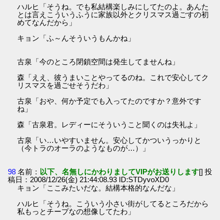
ハルヒ「そうね。でも私結構楽しみにしてたのよ。あんた
とは言えこういうふうに家族以外とクリスマス過ごすの初
めてなんだから」
キョン「ふ～んそういうもんかね」
古泉「今のところ閉鎖空間は発生してませんね」
森「ええ、彼うまいことやってるのね。これで安心してク
リスマスを過ごせそうだわ」
古泉「おや、何か予定でも入ってたのですか？意外です
ね」
森「古泉君。レディーにそういうこと聞くのは失礼よ」
古泉「い…いやすいません。安心してかついうっかりと
（今トラのオーラのようなものが…）」
98
名前：
以下、名無しにかわりましてVIPがお送りします
[] 投
稿日：2008/12/26(金) 21:44:08.93 ID:STDyvoXD0
キョン「ここみたいだな。結構本格的なんだな」
ハルヒ「そうね。こういう小さい街がしてるところだから
私もっとチープなの想像してたわ」