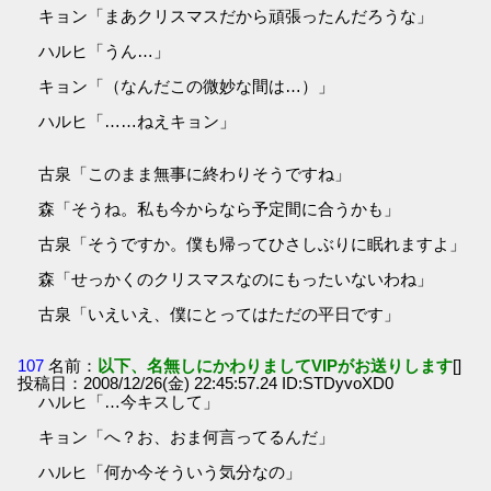
キョン「まあクリスマスだから頑張ったんだろうな」
ハルヒ「うん…」
キョン「（なんだこの微妙な間は…）」
ハルヒ「……ねえキョン」
古泉「このまま無事に終わりそうですね」
森「そうね。私も今からなら予定間に合うかも」
古泉「そうですか。僕も帰ってひさしぶりに眠れますよ」
森「せっかくのクリスマスなのにもったいないわね」
古泉「いえいえ、僕にとってはただの平日です」
107
名前：
以下、名無しにかわりましてVIPがお送りします
[]
投稿日：2008/12/26(金) 22:45:57.24 ID:STDyvoXD0
ハルヒ「…今キスして」
キョン「へ？お、おま何言ってるんだ」
ハルヒ「何か今そういう気分なの」