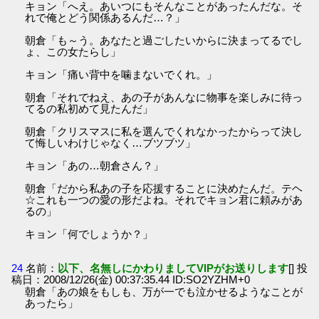
キョン「へえ。あいつにもそんなことがあったんだな。そ
れで俺とどう関係あるんだ…？」
朝倉「も～う。あなたと過ごしたいからに決まってるでし
ょ、この女たらし」
キョン「痛い背中を噛まないでくれ。」
朝倉「それでねえ、あの子があんなに物事を楽しみに待っ
てるの私初めて見たんだ」
朝倉「クリスマスに私を選んでくれなかったからって決し
て悔しいわけじゃなく…ブツブツ」
キョン「あの…朝倉さん？」
朝倉「だから私あの子を応援することに決めたんだ。テヘ
☆これも一つの愛の形だよね。それでキョン君に頼みがあ
るの」
キョン「何でしょうか？」
24
名前：
以下、名無しにかわりましてVIPがお送りします
[] 投
稿日：2008/12/26(金) 00:37:35.44 ID:SO2YZHM+0
朝倉「あの娘をもしも、万が一でも泣かせるようなことが
あったら」