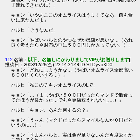
子連れてきたのに）」
キョン「いやあここのオムライスはうまくてなあ、前も食
いに来たんだよ」
ハルヒ「そうなんだ」
キョン「やばいハルヒのやつなぜか機嫌が悪いな…（あれ
良く考えたら今財布の中に５００円しか入ってない。）」
112
名前：
以下、名無しにかわりましてVIPがお送りします
[]
投稿日：2008/12/26(金) 23:14:34.49 ID:STDyvoXD0
キョン「どれにしようかな…（やばいオムライス全部高い
８００円くらいする…）」
ハルヒ「私このチキンオムライスのLで」
キョン「…（まじやばい５００円だったらマクドで飯食っ
てたほうが良かった…でも今更店変えれないし…）」
ハルヒ「キョン、あんた何するの？」
キョン「う～ん（マクドだったらスマイルなんか０円だと
いうのに…）」
キョン「すまんハルヒ。実は金が足りないんだ今度返すか
ら貸してくれ」