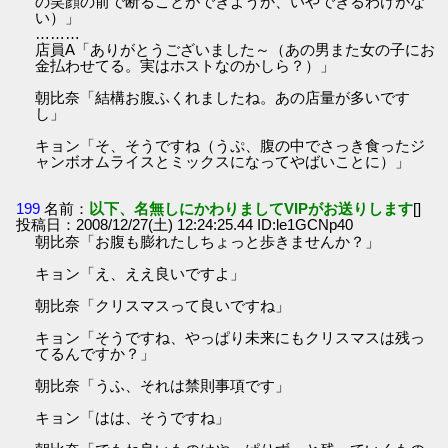
の笑顔の前で断ることができようか、いやできるわけがな
い）」
………
店員A「ありがとうございました～（あの男また女の子にお
金払わせてる。実はホストなのかしら？）」
朝比奈「結構お腹ふくれましたね。あの店量が多いです
し」
キョン「そ、そうですね（うぷ、腹の中でさっき食ったジ
ャンボオムライスとミックスになってやばいことに）」
199
名前：
以下、名無しにかわりましてVIPがお送りします
[]
投稿日：2008/12/27(土) 12:24:25.44 ID:le1GCNp40
朝比奈「お腹も膨れたしちょっと歩きませんか？」
キョン「え、ええ良いですよ」
朝比奈「クリスマスって良いですね」
キョン「そうですね、やっぱり未来にもクリスマスは残っ
てるんですか？」
朝比奈「うふ、それは禁則事項です」
キョン「はは、そうですね」