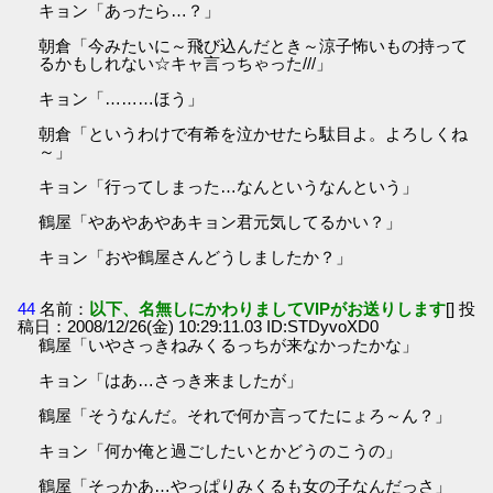
キョン「あったら…？」
朝倉「今みたいに～飛び込んだとき～涼子怖いもの持って
るかもしれない☆キャ言っちゃった///」
キョン「………ほう」
朝倉「というわけで有希を泣かせたら駄目よ。よろしくね
～」
キョン「行ってしまった…なんというなんという」
鶴屋「やあやあやあキョン君元気してるかい？」
キョン「おや鶴屋さんどうしましたか？」
44
名前：
以下、名無しにかわりましてVIPがお送りします
[] 投
稿日：2008/12/26(金) 10:29:11.03 ID:STDyvoXD0
鶴屋「いやさっきねみくるっちが来なかったかな」
キョン「はあ…さっき来ましたが」
鶴屋「そうなんだ。それで何か言ってたにょろ～ん？」
キョン「何か俺と過ごしたいとかどうのこうの」
鶴屋「そっかあ…やっぱりみくるも女の子なんだっさ」