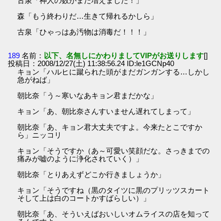
古泉「神人の数がまた増えました！」
森「もう終わりだ…生きて帰れるかしら」
古泉「ひゃっはあ汚物は消毒だ！！！」
189
名前：
以下、名無しにかわりましてVIPがお送りします
[]
投稿日：2008/12/27(土) 11:38:56.24 ID:le1GCNp40
キョン「ハルヒに蹴られた頭がまだガンガンする…しかし
急がねば」
朝比奈「う～寒いなあキョン君まだかな」
キョン「あ、朝比奈さんすいません遅れてしまって」
朝比奈「あ、キョン君大丈夫ですよ。今来たとこですか
ら」ニッコリ
キョン「そうですか（あ～可愛い笑顔だな。さっきまでの
痛みが嘘のように浄化されていく）」
朝比奈「とりあえずどこか行きましょうか」
キョン「そうですね（黒のタイツに黒のプリッツスカート
そして上は白のコートかすばらしい）」
朝比奈「あ、そういえばおいしいオムライスの店を知って