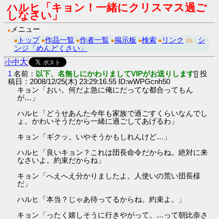
ハルヒ「キョン！一緒にクリスマス過ご
しなさい」
メニュー
●
トップ
作品一覧
作者一覧
掲示板
検索
リンク
シ
■
■
■
■
■
■
SS：
ンジ「めんどくさい」
大
小
中
1
名前：
以下、名無しにかわりましてVIPがお送りします
[] 投
稿日：2008/12/25(木) 23:29:16.55 ID:wWPGcnh50
キョン「おい。何だよ急に俺にだってな都合ってもん
が…」
ハルヒ「どうせあんた今年も家族で過ごすくらいなんでし
ょ。かわいそうだから一緒に過ごしてあげるわ」
キョン「ギクッ。いやそうかもしれんけど…」
ハルヒ「良いキョン？これは団長命令だからね。絶対に来
なさいよ。約束だからね」
キョン「へえへえ分かりましたよ。人使いの荒い団長様
だ」
ハルヒ「本当？じゃあ待ってるからね。約束よ。」
キョン「ったく嬉しそうに行きやがって。…って朝比奈さ