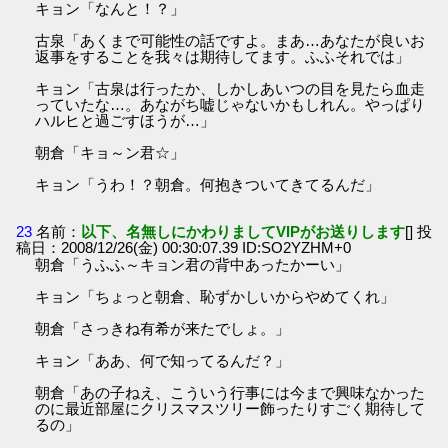
キョン「なんと！？」
古泉「あくまで可能性の話ですよ。まあ…あなたが良いお
返事をすることを我々は期待してます。ふふそれでは」
キョン「古泉は行ったか、しかしあいつの目を見たら血走
っていたな…。あながち嘘じゃないかもしれん。やっぱり
ハルヒと過ごすほうが…」
朝倉「キョ～ン君☆」
キョン「うわ！？朝倉。何抱きついてきてるんだ」
23
名前：
以下、名無しにかわりましてVIPがお送りします
[] 投
稿日：2008/12/26(金) 00:30:07.39 ID:SO2YZHM+0
朝倉「うふふ～キョン君の背中あったかーい」
キョン「ちょっと朝倉、恥ずかしいからやめてくれ」
朝倉「さっきね有希が来たでしょ。」
キョン「ああ、何で知ってるんだ？」
朝倉「あの子ねえ、こういう行事には今まで興味なかった
のに最近部屋にクリスマスツリー飾ったりすごく期待して
るの」