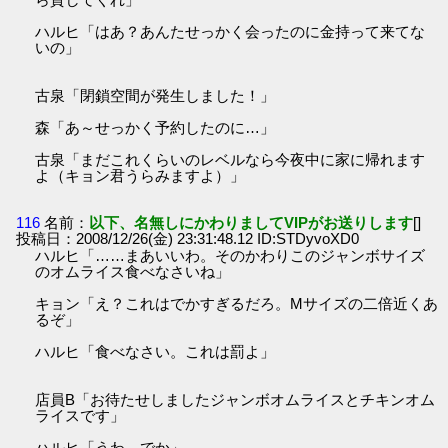
ハルヒ「はあ？あんたせっかく会ったのに金持って来てな
いの」
古泉「閉鎖空間が発生しました！」
森「あ～せっかく予約したのに…」
古泉「まだこれくらいのレベルなら今夜中に家に帰れます
よ（キョン君うらみますよ）」
116
名前：
以下、名無しにかわりましてVIPがお送りします
[]
投稿日：2008/12/26(金) 23:31:48.12 ID:STDyvoXD0
ハルヒ「……まあいいわ。そのかわりこのジャンボサイズ
のオムライス食べなさいね」
キョン「え？これはでかすぎるだろ。Mサイズの二倍近くあ
るぞ」
ハルヒ「食べなさい。これは罰よ」
店員B「お待たせしましたジャンボオムライスとチキンオム
ライスです」
ハルヒ「うわ、でか」