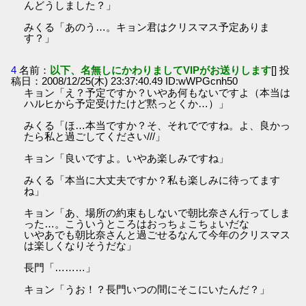
んどうしました？」
みくる「あのう…。キョン君はクリスマス予定ありま
す？」
4
名前：
以下、名無しにかわりましてVIPがお送りします
[] 投
稿日：2008/12/25(木) 23:37:40.49 ID:wWPGcnh50
キョン「え？予定ですか？いやあ何もないですよ（本当は
ハルヒから予定受けたけど黙っとくか…）」
みくる「ほ…本当ですか？そ、それでですね。よ、良かっ
たら私と過ごしてください///」
キョン「良いですよ。いやあ楽しみですね」
みくる「本当に大丈夫ですか？私も楽しみに待ってます
ね」
キョン「あ、場所の約束もしないで朝比奈さん行ってしま
った…。こういうところはおっちょこちょいだな
いやあでも朝比奈さんと過ごせるなんて今年のクリスマス
は楽しくなりそうだな」
長門「………」
キョン「うお！？長門いつの間にそこにいたんだ？」