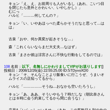
キョン「え、え、お前周りも人がいるし（あれ、こいつ目
を閉じたら意外とかわいい、いやしかし）」
むにっ
ハルヒ「………何してんの？」
キョン「い、いやあほっぺた柔らかそうだなと思って…は
は」
古泉「おや、何か異変が起きそうな…」
森「これくらいならまだ大丈夫…なはず」
古泉「まさか彼は涼宮さんに不快な行動をしてるのでは」
108
名前：
以下、名無しにかわりましてVIPがお送りします
[]
投稿日：2008/12/26(金) 22:55:25.00 ID:STDyvoXD0
キョン「そ、そんなことより飯食いに行こうぜ、うまいオ
ムライスの店知ってるから」
ハルヒ「……………そうね…おなかも空いたろうし」
キョン「あ、ああ、そういやもう７時だしな（朝比奈さん
とは８時に会う約束してるから間に合うな）」
店員A「いらっしゃいませ～（あれ、この客昨日も別の女の