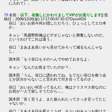
に入れて）」
79
名前：
以下、名無しにかわりましてVIPがお送りします
[] 投
稿日：2008/12/26(金) 17:17:00.67 ID:STDyvoXD0
谷口「おいお前今何か隠しただろう。ひょっとしてエロ本
か」
キョン「馬鹿野郎俺はビデオじゃないと興奮しないのだ。
というわけでこれは違う」
谷口「まあまあ良いから見せてみろって減るもんじゃな
し」
国木田「もう谷口もそのへんでやめておきなよ」
キョン「なんだお前までいたのか？」
国木田「うん。谷口に誘われてね。もてない谷口を救う会
とか訳分からないこと言われて付き合ってるのさ」
谷口「おいおい何言ってるんだ。俺はクリスマス前なのに
お前が一人で寂しそうだから…」
国木田「良く言うよ、また振られたってさっき言ってたじ
ゃないか」
谷口「まあまあ話を変えようぜ、そういやキョンお前はク