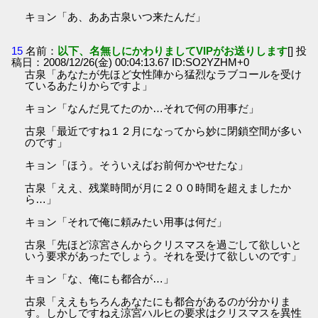
キョン「あ、ああ古泉いつ来たんだ」
15
名前：
以下、名無しにかわりましてVIPがお送りします
[] 投
稿日：2008/12/26(金) 00:04:13.67 ID:SO2YZHM+0
古泉「あなたが先ほど女性陣から猛烈なラブコールを受け
ているあたりからですよ」
キョン「なんだ見てたのか…それで何の用事だ」
古泉「最近ですね１２月になってから妙に閉鎖空間が多い
のです」
キョン「ほう。そういえばお前何かやせたな」
古泉「ええ、残業時間が月に２００時間を超えましたか
ら…」
キョン「それで俺に頼みたい用事は何だ」
古泉「先ほど涼宮さんからクリスマスを過ごして欲しいと
いう要求があったでしょう。それを受けて欲しいのです」
キョン「な、俺にも都合が…」
古泉「ええもちろんあなたにも都合があるのが分かりま
す。しかしですねえ涼宮ハルヒの要求はクリスマスを異性