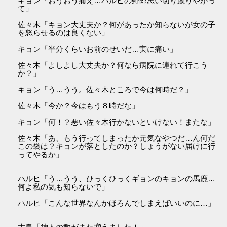
キョン「おうおう痛え…ハルヒの野郎思い切り蹴りやがっ
て」
佐々木「キョン大丈夫か？何があったか知らないが女の子
を怒らせるのは良くない」
キョン「半分くらいお前のせいだ…実に痛い」
佐々木「よしよし大丈夫か？何なら病院に連れて行こう
か？」
キョン「う…うう。佐々木ところで今は何時だ？」
佐々木「今か？今はもう８時だな」
キョン「何！？悪い佐々木行かないといけない！またな」
佐々木「あ、もう行ってしまったか元気なやつだ…ん何だ
この袋は？キョンが落としたのか？しょうがない届けに行
ってやるか」
ハルヒ「う…うう、ひっくひっくギョンのキョンの馬鹿…
何よ私の気も知らないで」
ハルヒ「こんな世界なんかほろんでしまえばいいのに…」