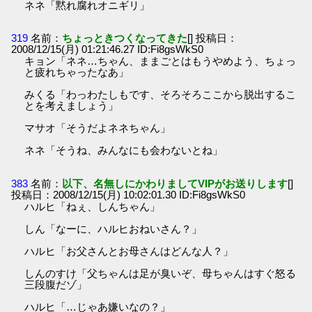
ネネ「黙れ腐れオニギリ」
319
名前：
ちょっときつくなってきた
[] 投稿日：
2008/12/15(月) 01:21:46.27 ID:Fi8gsWkS0
キョン「ネネ…ちゃん、ままごとはもうやめよう、ちょっ
と疲れちゃったなあ」
みくる「わっわたしもです、そろそろここから脱出するこ
とを考えましょう」
マサオ「そうだよネネちゃん」
ネネ「そうね、みんなにも会わないとね」
383
名前：
以下、名無しにかわりましてVIPがお送りします
[]
投稿日：2008/12/15(月) 10:02:01.30 ID:Fi8gsWkS0
ハルヒ「ねぇ、しんちゃん」
しん「なーに、ハルヒおねいさん？」
ハルヒ「お父さんとお母さんはどんな人？」
しんのすけ「父ちゃんは足が臭いぞ、母ちゃんはすぐ怒る
三段腹だゾ」
ハルヒ「…じゃあ嫌いなの？」