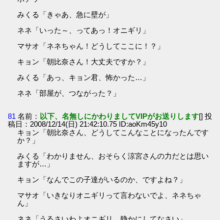
みくる「きゃあ、急に壁が」
ネネ「いった～、ってあっ！オニギリ」
マサオ「ネネちゃん！どうしてここに！？」
キョン「朝比奈さん！大丈夫ですか？」
みくる「あっ、キョン君、怖かった…」
ネネ「部屋が、つながった？」
81
名前：
以下、名無しにかわりましてVIPがお送りします
[] 投
稿日：2008/12/14(日) 21:42:10.75 ID:aoKm45y10
キョン「朝比奈さん、どうしてこんなことになったんです
か？」
みくる「わかりません、おそらく涼宮さんの力だとは思い
ますが…」
キョン「なんでこの子達がいるのか、ですよね？」
マサオ「いきなりオニギリって言わないでよ、ネネちゃ
ん」
ネネ「うるさいわよオニギリ、静かにしてなさい」