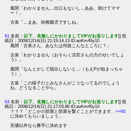
風間「わかりません…出口もないし…ああ、助けてママ
ー！」
古泉「…まあ、幼稚園児ですしね」
61
名前：
以下、名無しにかわりましてVIPがお送りします
[] 投
稿日：2008/12/14(日) 21:15:14.13 ID:aoKm45y10
風間「古泉さん、あなたは何故こんなところに？」
古泉「わかりません（おそらく涼宮さんの力のせいでしょ
う）」
風間「なんとかして脱出しないと…（もえPが始まっちゃ
う）」
古泉「この様子だとみなさんがこうなってるのでしょう
ね、どうなることやら」
63
名前：
以下、名無しにかわりましてVIPがお送りします
[] 投
稿日：2008/12/14(日) 21:17:03.86 ID:aoKm45y10
？？？「どこかの部屋と部屋を繋ぐことができます、
>>65
に決めてもらいましょう」
安価以外なら勝手に決めます