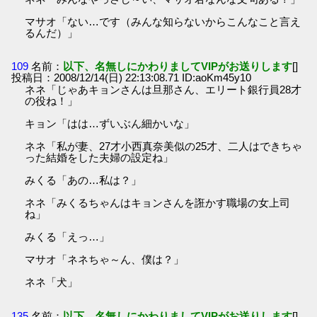
マサオ「ない…です（みんな知らないからこんなこと言え
るんだ）」
109
名前：
以下、名無しにかわりましてVIPがお送りします
[]
投稿日：2008/12/14(日) 22:13:08.71 ID:aoKm45y10
ネネ「じゃあキョンさんは旦那さん、エリート銀行員28才
の役ね！」
キョン「はは…ずいぶん細かいな」
ネネ「私が妻、27才小西真奈美似の25才、二人はできちゃ
った結婚をした夫婦の設定ね」
みくる「あの…私は？」
ネネ「みくるちゃんはキョンさんを誑かす職場の女上司
ね」
みくる「えっ…」
マサオ「ネネちゃ～ん、僕は？」
ネネ「犬」
135
名前：
以下、名無しにかわりましてVIPがお送りします
[]