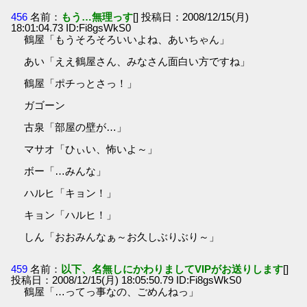
456
名前：
もう…無理っす
[] 投稿日：2008/12/15(月)
18:01:04.73 ID:Fi8gsWkS0
鶴屋「もうそろそろいいよね、あいちゃん」
あい「ええ鶴屋さん、みなさん面白い方ですね」
鶴屋「ポチっとさっ！」
ガゴーン
古泉「部屋の壁が…」
マサオ「ひぃい、怖いよ～」
ボー「…みんな」
ハルヒ「キョン！」
キョン「ハルヒ！」
しん「おおみんなぁ～お久しぶりぶり～」
459
名前：
以下、名無しにかわりましてVIPがお送りします
[]
投稿日：2008/12/15(月) 18:05:50.79 ID:Fi8gsWkS0
鶴屋「…ってっ事なの、ごめんねっ」