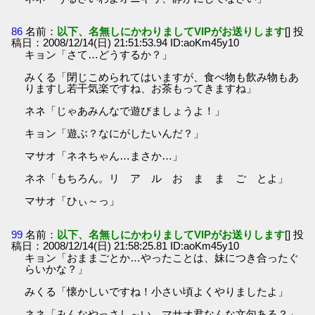
86
名前：
以下、名無しにかわりましてVIPがお送りします
[] 投
稿日：2008/12/14(日) 21:51:53.94 ID:aoKm45y10
キョン「さて…どうするか？」
みくる「閉じこめられてはいますが、食べ物も飲み物もあ
りますし若干気楽ですね、お茶もってきますね」
ネネ「じゃあみんなで遊びましょうよ！」
キョン「遊ぶ？なにがしたいんだ？」
マサオ「ネネちゃん…まさか…」
ネネ「もちろん。リ ア ル お ま ま ご とよ」
マサオ「ひぃ～っ」
99
名前：
以下、名無しにかわりましてVIPがお送りします
[] 投
稿日：2008/12/14(日) 21:58:25.81 ID:aoKm45y10
キョン「おままごとか…やったことは、妹につき合ったぐ
らいかな？」
みくる「懐かしいですね！小さい頃よくやりましたよ」
ネネ「みんなやっさし～い、マサオ君なんな文句ある？」