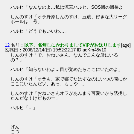
ハルヒ「なんなのよ…私は涼宮ハルヒ、SOS団の団長よ」
しんのすけ「オラ野原しんのすけ、五歳、好きな大リーグ
ボールは二号」
ハルヒ「どうでもいいわ…」
12
名前：
以下、名無しにかわりましてVIPがお送りします
[age]
投稿日：2008/12/14(日) 19:52:22.17 ID:aoKm45y10
しんのすけ「で、おねいさん、なんでこんな所にいる
の？」
ハルヒ「知らないわよ…目が覚めたらここにいたのよ」
しんのすけ「オラも、家で寝てたはずなのにいつの間にか
ここにいたんだゾ、あっ、もしや…」
しんのすけ「おねいさんオラがあんまり可愛いから誘拐し
たんだな！けだものー」
ハルヒ「…」
げん
こつ