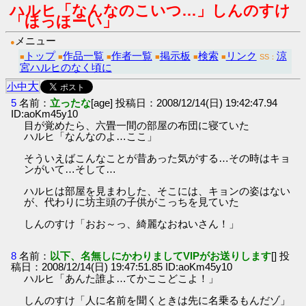
ハルヒ「なんなのこいつ…」しんのすけ
「ほっほーい」
メニュー
●
トップ
作品一覧
作者一覧
掲示板
検索
リンク
涼
■
■
■
■
■
■
SS：
宮ハルヒのなく頃に
大
小
中
5
名前：
立ったな
[age] 投稿日：2008/12/14(日) 19:42:47.94
ID:aoKm45y10
目が覚めたら、六畳一間の部屋の布団に寝ていた
ハルヒ「なんなのよ…ここ」
そういえばこんなことが昔あった気がする…その時はキョ
ンがいて…そして…
ハルヒは部屋を見まわした、そこには、キョンの姿はない
が、代わりに坊主頭の子供がこっちを見ていた
しんのすけ「おお～っ、綺麗なおねいさん！」
8
名前：
以下、名無しにかわりましてVIPがお送りします
[] 投
稿日：2008/12/14(日) 19:47:51.85 ID:aoKm45y10
ハルヒ「あんた誰よ…てかここどこよ！」
しんのすけ「人に名前を聞くときは先に名乗るもんだゾ」