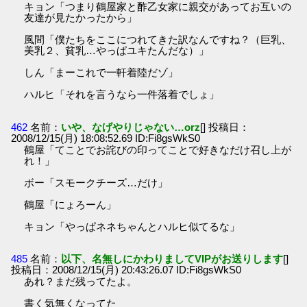
キョン「つまり鶴屋家と酢乙女家に親交があってお互いの
友達が見たかったから」
風間「僕たちをここにつれてきた訳なんですね？（巨乳、
美乳２、貧乳…やっぱユキたんだな）」
しん「まーこれで一軒着陸だゾ」
ハルヒ「それを言うなら一件落着でしょ」
462
名前：
いや、なげやりじゃない…orz
[] 投稿日：
2008/12/15(月) 18:08:52.69 ID:Fi8gsWkS0
鶴屋「てことでお詫びの印ってことで好きなだけ召し上が
れ！」
ボー「スモークチーズ…だけ」
鶴屋「にょろーん」
キョン「やっぱネネちゃんとハルヒ似てるな」
485
名前：
以下、名無しにかわりましてVIPがお送りします
[]
投稿日：2008/12/15(月) 20:43:26.07 ID:Fi8gsWkS0
あれ？まだ残ってたよ。
書く気無くなってた