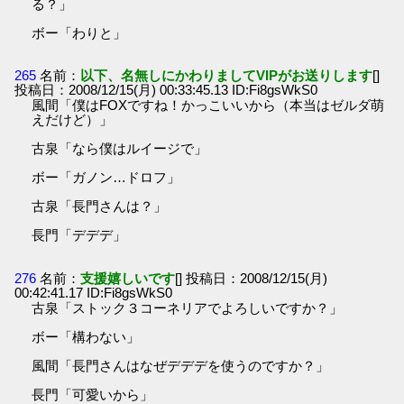
る？」
ボー「わりと」
265
名前：
以下、名無しにかわりましてVIPがお送りします
[]
投稿日：2008/12/15(月) 00:33:45.13 ID:Fi8gsWkS0
風間「僕はFOXですね！かっこいいから（本当はゼルダ萌
えだけど）」
古泉「なら僕はルイージで」
ボー「ガノン…ドロフ」
古泉「長門さんは？」
長門「デデデ」
276
名前：
支援嬉しいです
[] 投稿日：2008/12/15(月)
00:42:41.17 ID:Fi8gsWkS0
古泉「ストック３コーネリアでよろしいですか？」
ボー「構わない」
風間「長門さんはなぜデデデを使うのですか？」
長門「可愛いから」