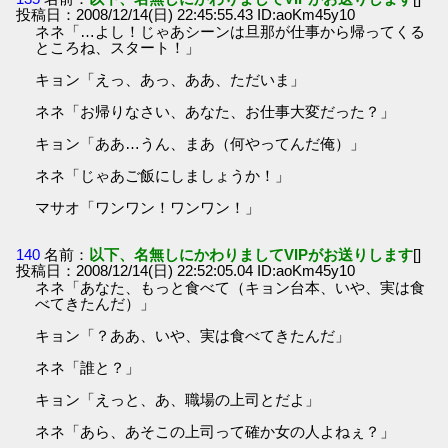
投稿日：2008/12/14(日) 22:45:55.43 ID:aoKm45y10
ネネ「…よし！じゃあシーンは旦那が仕事から帰ってくる
ところね、スタート！」
キョン「えっ、あっ、ああ、ただいま」
ネネ「お帰りなさい、あなた、お仕事大変だった？」
キョン「ああ…うん、まあ（何やってんだ俺）」
ネネ「じゃあご飯にしましょうか！」
マサオ「ワンワン！ワンワン！」
140
名前：
以下、名無しにかわりましてVIPがお送りします
[]
投稿日：2008/12/14(日) 22:52:05.04 ID:aoKm45y10
ネネ「あなた、もっと食べて（キョン台本、いや、実は食
べてきたんだ）」
キョン「？ああ、いや、実は食べてきたんだ」
ネネ「誰と？」
キョン「えっと、あ、職場の上司とだよ」
ネネ「あら、あそこの上司って確か女の人よねぇ？」