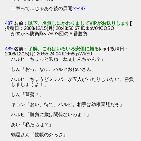
二章って…じゃあ今後の展開
>>487
487
名前：
以下、名無しにかわりましてVIPがお送りします
[]
投稿日：2008/12/15(月) 20:48:56.67 ID:kbV04COSO
かすかべ防衛隊vsSOS団の５番勝負
489
名前：
了解、これはいろいろ安価に頼る
[age] 投稿日：
2008/12/15(月) 20:55:24.04 ID:Fi8gsWkS0
ハルヒ「ちょっと暇ね、ねぇしんちゃん？」
しん「おっ、なに、ハルヒおねいさん」
ハルヒ「ちょうどメンバーが五人ぴったりじゃない、勝負
しましょうよ！」
しん「菖蒲？」
キョン「おい、待て、ハルヒ。相手は幼稚園児だぞ」
ハルヒ「勝負に歳は関係ないわよ！」
あい「私たちは？」
鶴屋さん「蚊帳の外っさ」