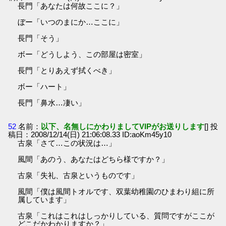
長門「あなたは何故ここに？」
ぼー「いつのまにか…ここに」
長門「そう」
ボー「どうしよう、この部屋は密室」
長門「とりあえず拭くべき」
ボー「ハート」
長門「鼻水…凄い」
52
名前：
以下、名無しにかわりましてVIPがお送りします
[] 投
稿日：2008/12/14(日) 21:06:08.33 ID:aoKm45y10
古泉「さて…この状況は…」
風間「あのう、あなたはどちら様ですか？」
古泉「失礼、古泉というものです」
風間「僕は風間トオルです、双葉幼稚園のひまわり組に所
属しています」
古泉「これはこれはしっかりしている、質問ですがここが
どこだかわかりますか？」