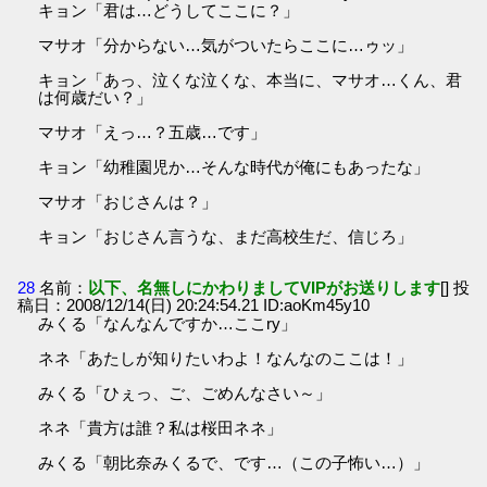
キョン「君は…どうしてここに？」
マサオ「分からない…気がついたらここに…ゥッ」
キョン「あっ、泣くな泣くな、本当に、マサオ…くん、君
は何歳だい？」
マサオ「えっ…？五歳…です」
キョン「幼稚園児か…そんな時代が俺にもあったな」
マサオ「おじさんは？」
キョン「おじさん言うな、まだ高校生だ、信じろ」
28
名前：
以下、名無しにかわりましてVIPがお送りします
[] 投
稿日：2008/12/14(日) 20:24:54.21 ID:aoKm45y10
みくる「なんなんですか…ここry」
ネネ「あたしが知りたいわよ！なんなのここは！」
みくる「ひぇっ、ご、ごめんなさい～」
ネネ「貴方は誰？私は桜田ネネ」
みくる「朝比奈みくるで、です…（この子怖い…）」