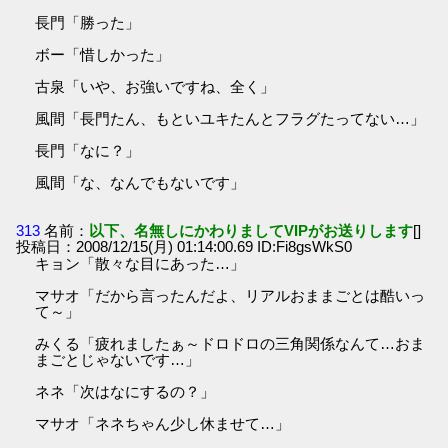
長門「勝った」
ボー「惜しかった」
古泉「いや、お強いですね、全く」
風間「長門たん、もといユキたんとフラグたってない…」
長門「なに？」
風間「な、なんでもないです」
313
名前：
以下、名無しにかわりましてVIPがお送りします
[]
投稿日：2008/12/15(月) 01:14:00.69 ID:Fi8gsWkS0
キョン「散々な目にあった…」
マサオ「だから言ったんだよ、リアルおままごとは酷いっ
て～」
みくる「疲れましたぁ～ドロドロの三角関係なんて…おま
まごとじゃないです…」
ネネ「次はなにするの？」
マサオ「ネネちゃん少し休ませて…」