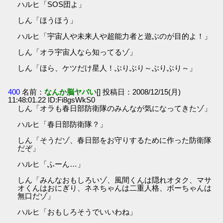
ハルヒ「SOS団よ」
しん「ほうほう」
ハルヒ「宇宙人や未来人や超能力者と遊ぶのが目的よ！」
しん「オラ宇宙人なら知ってるゾ」
しん「ほら、ケツだけ星人！ぶりぶり～ぶりぶり～」
400
名前：
なんか脳ヤバい
[] 投稿日：2008/12/15(月)
11:48:01.22 ID:Fi8gsWkS0
しん「オラも春日部防衛隊のみんなが気になってきたゾ」
ハルヒ「春日部防衛隊？」
しん「そうだゾ、春日部をお守りするために作った防衛隊
だぞ」
ハルヒ「ふーん…」
しん「みんなおもしろいゾ、風間くんは隠れオタク、マサ
オくんはおにぎり、ネネちゃんは二重人格、ボーちゃんは
無口だゾ」
ハルヒ「おもしろそうでいいわね」