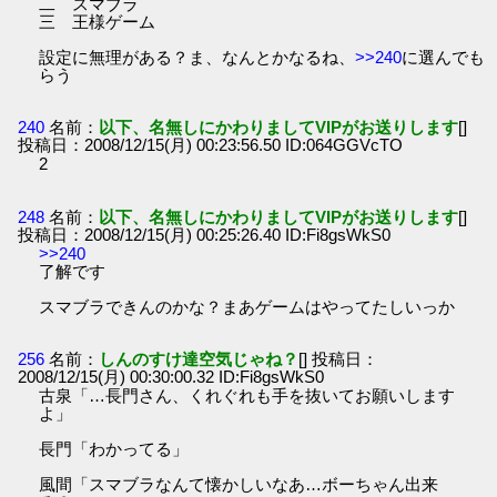
二 スマブラ
三 王様ゲーム
設定に無理がある？ま、なんとかなるね、
>>240
に選んでも
らう
240
名前：
以下、名無しにかわりましてVIPがお送りします
[]
投稿日：2008/12/15(月) 00:23:56.50 ID:064GGVcTO
2
248
名前：
以下、名無しにかわりましてVIPがお送りします
[]
投稿日：2008/12/15(月) 00:25:26.40 ID:Fi8gsWkS0
>>240
了解です
スマブラできんのかな？まあゲームはやってたしいっか
256
名前：
しんのすけ達空気じゃね？
[] 投稿日：
2008/12/15(月) 00:30:00.32 ID:Fi8gsWkS0
古泉「…長門さん、くれぐれも手を抜いてお願いします
よ」
長門「わかってる」
風間「スマブラなんて懐かしいなあ…ボーちゃん出来