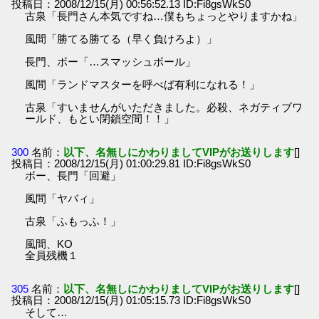
投稿日：2008/12/15(月) 00:56:52.13 ID:Fi8gsWkS0
古泉「長門さん本気ですね…僕もちょっとやりますかね」
風間「勝てる勝てる（早く負けろよ）」
長門、ボー「…スマッシュボール」
風間「ランドマスターを呼べば有利になれる！」
古泉「すいませんがいただきました。必殺、ネガティブワ
ールド、もとい閉鎖空間！！」
300
名前：
以下、名無しにかわりましてVIPがお送りします
[]
投稿日：2008/12/15(月) 01:00:29.81 ID:Fi8gsWkS0
ボー、長門「回避」
風間「ヤバィ」
古泉「ふもっふ！」
風間、KO
全員残機１
305
名前：
以下、名無しにかわりましてVIPがお送りします
[]
投稿日：2008/12/15(月) 01:05:15.73 ID:Fi8gsWkS0
そして…