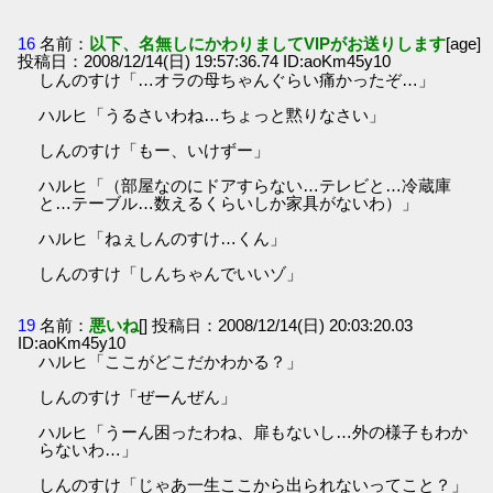
16
名前：
以下、名無しにかわりましてVIPがお送りします
[age]
投稿日：2008/12/14(日) 19:57:36.74 ID:aoKm45y10
しんのすけ「…オラの母ちゃんぐらい痛かったぞ…」
ハルヒ「うるさいわね…ちょっと黙りなさい」
しんのすけ「もー、いけずー」
ハルヒ「（部屋なのにドアすらない…テレビと…冷蔵庫
と…テーブル…数えるくらいしか家具がないわ）」
ハルヒ「ねぇしんのすけ…くん」
しんのすけ「しんちゃんでいいゾ」
19
名前：
悪いね
[] 投稿日：2008/12/14(日) 20:03:20.03
ID:aoKm45y10
ハルヒ「ここがどこだかわかる？」
しんのすけ「ぜーんぜん」
ハルヒ「うーん困ったわね、扉もないし…外の様子もわか
らないわ…」
しんのすけ「じゃあ一生ここから出られないってこと？」