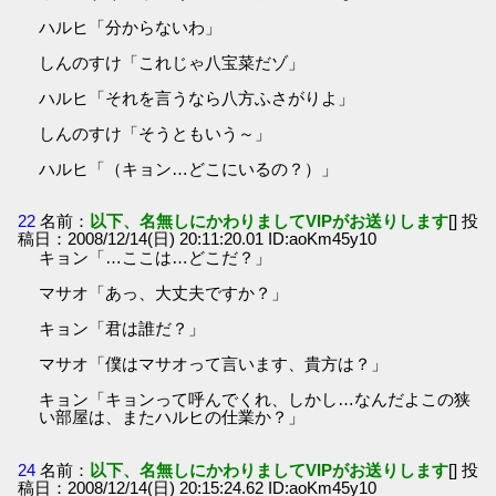
ハルヒ「分からないわ」
しんのすけ「これじゃ八宝菜だゾ」
ハルヒ「それを言うなら八方ふさがりよ」
しんのすけ「そうともいう～」
ハルヒ「（キョン…どこにいるの？）」
22
名前：
以下、名無しにかわりましてVIPがお送りします
[] 投
稿日：2008/12/14(日) 20:11:20.01 ID:aoKm45y10
キョン「…ここは…どこだ？」
マサオ「あっ、大丈夫ですか？」
キョン「君は誰だ？」
マサオ「僕はマサオって言います、貴方は？」
キョン「キョンって呼んでくれ、しかし…なんだよこの狭
い部屋は、またハルヒの仕業か？」
24
名前：
以下、名無しにかわりましてVIPがお送りします
[] 投
稿日：2008/12/14(日) 20:15:24.62 ID:aoKm45y10