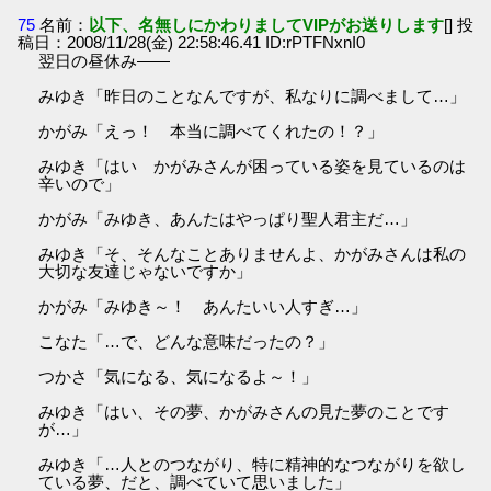
75
名前：
以下、名無しにかわりましてVIPがお送りします
[] 投
稿日：2008/11/28(金) 22:58:46.41 ID:rPTFNxnI0
翌日の昼休み――
みゆき「昨日のことなんですが、私なりに調べまして…」
かがみ「えっ！ 本当に調べてくれたの！？」
みゆき「はい かがみさんが困っている姿を見ているのは
辛いので」
かがみ「みゆき、あんたはやっぱり聖人君主だ…」
みゆき「そ、そんなことありませんよ、かがみさんは私の
大切な友達じゃないですか」
かがみ「みゆき～！ あんたいい人すぎ…」
こなた「…で、どんな意味だったの？」
つかさ「気になる、気になるよ～！」
みゆき「はい、その夢、かがみさんの見た夢のことです
が…」
みゆき「…人とのつながり、特に精神的なつながりを欲し
ている夢、だと、調べていて思いました」