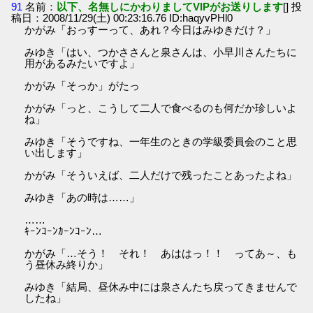
91
名前：
以下、名無しにかわりましてVIPがお送りします
[] 投
稿日：2008/11/29(土) 00:23:16.76 ID:haqyvPHl0
かがみ「おっすーって、あれ？今日はみゆきだけ？」
みゆき「はい、つかささんと泉さんは、小早川さんたちに
用があるみたいですよ」
かがみ「そっか」がたっ
かがみ「っと、こうして二人で食べるのも何だか珍しいよ
ね」
みゆき「そうですね、一年生のときの学級委員会のこと思
い出します」
かがみ「そういえば、二人だけで残ったことあったよね」
みゆき「あの時は……」
……
ｷｰﾝｺｰﾝｶｰﾝｺｰﾝ…
かがみ「…そう！ それ！ あははっ！！ ってあ～、も
う昼休み終りか」
みゆき「結局、昼休み中には泉さんたち戻ってきませんで
したね」