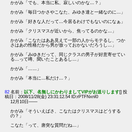
かがみ「でも、本当に私、寂しいのかな…？」
かがみ「毎日つかさやこなた、みゆき達と一緒なのに…」
かがみ「好きな人だって…今居るわけでもないのになぁ」
かがみ「クリスマスが近いから、焦ってるのかな…」
かがみ「こなたはああ見えて一部の人からモテるし、つか
さはあの性格だから男が放っておかないだろうし…」
かがみ「みゆきだって、同じクラスの男子が好意寄せてい
る…って噂、聞いたことあるし…」
かがみ「……」
かがみ「本当に…私だけ…？」
82
名前：
以下、名無しにかわりましてVIPがお送りします
[] 投
稿日：2008/11/28(金) 23:31:12.54 ID:rPTFNxnI0
12月10日――
かがみ「そういえばさ、こなたはクリスマスはどうする
の？」
こなた「って、唐突な質問だね…」