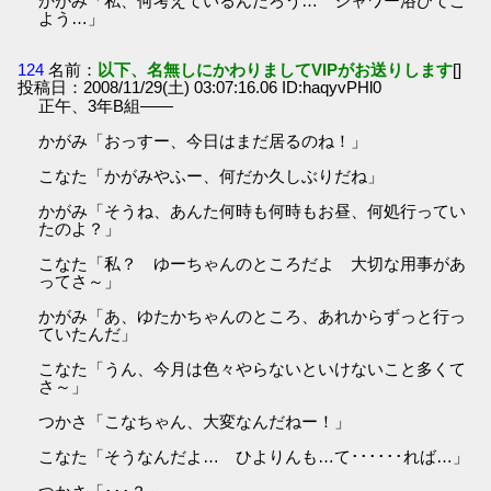
かがみ「私、何考えているんだろう… シャワー浴びてこ
よう…」
124
名前：
以下、名無しにかわりましてVIPがお送りします
[]
投稿日：2008/11/29(土) 03:07:16.06 ID:haqyvPHl0
正午、3年B組――
かがみ「おっすー、今日はまだ居るのね！」
こなた「かがみやふー、何だか久しぶりだね」
かがみ「そうね、あんた何時も何時もお昼、何処行ってい
たのよ？」
こなた「私？ ゆーちゃんのところだよ 大切な用事があ
ってさ～」
かがみ「あ、ゆたかちゃんのところ、あれからずっと行っ
ていたんだ」
こなた「うん、今月は色々やらないといけないこと多くて
さ～」
つかさ「こなちゃん、大変なんだねー！」
こなた「そうなんだよ… ひよりんも…て･･････れば…」