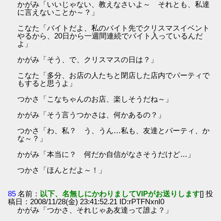
かがみ「いいじゃない、教えなさいよ～ それとも、私達
に言えないことか～？」
こなた「バイトだよ、私のバイト先でクリスマスイベント
やるから、20日から一週間連続でバイト入っているんだ
よ」
かがみ「そう、で、クリスマスの日は？」
こなた「多分、お店の人たちと閉店した店内でパーティで
もすると思うよ」
つかさ「こなちゃんのお店、楽しそうだね～」
かがみ「そう言うつかさは、何かあるの？」
つかさ「わ、私？ う、うん…私も、友達とパーティ、か
な～？」
かがみ「本当に？ 何だか自信がなさそうだけど…」
つかさ「ほんとだよ～！」
85
名前：
以下、名無しにかわりましてVIPがお送りします
[] 投
稿日：2008/11/28(金) 23:41:52.21 ID:rPTFNxnI0
かがみ「つかさ、それじゃあ友達って誰よ？」