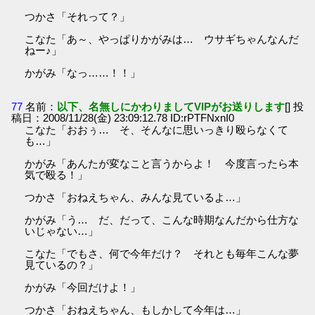
つかさ「それって？」
こなた「あ～、やっぱりかがみは… ウサギちゃんなんだ
ねー♪」
かがみ「なっ……！！」
77
名前：
以下、名無しにかわりましてVIPがお送りします
[] 投
稿日：2008/11/28(金) 23:09:12.78 ID:rPTFNxnI0
こなた「おおぅ… そ、そんなに思いっきり殴らなくて
も…」
かがみ「あんたが変なこと言うからよ！ 今度言ったら本
気で殴る！」
つかさ「おねえちゃん、みんな見ているよ…」
かがみ「う… だ、だって、こんな時期なんだから仕方な
いじゃない…」
こなた「でもさ、何で今年だけ？ それとも毎年こんな夢
見ているの？」
かがみ「今回だけよ！」
つかさ「おねえちゃん、もしかして今年は…」