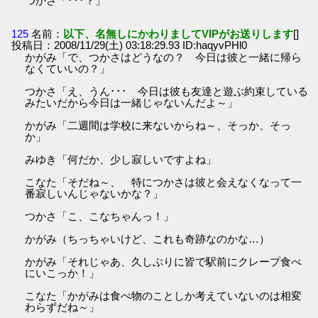
つかさ「･･･？」
125
名前：
以下、名無しにかわりましてVIPがお送りします
[]
投稿日：2008/11/29(土) 03:18:29.93 ID:haqyvPHl0
かがみ「で、つかさはどうなの？ 今日は彼と一緒に帰ら
なくていいの？」
つかさ「え、うん･･･ 今日は彼も友達と遊ぶ約束している
みたいだから今日は一緒じゃないんだよ～」
かがみ「二週間は学校に来ないからね～、そっか、そっ
か」
みゆき「何だか、少し寂しいですよね」
こなた「そだね～、 特につかさは彼と会えなくなって一
番寂しいんじゃないかな？」
つかさ「こ、こなちゃんっ！」
かがみ（ちっちゃいけど、これも奇跡なのかな…）
かがみ「それじゃあ、久しぶりに皆で駅前にクレープ食べ
にいこっか！」
こなた「かがみは食べ物のことしか考えていないのは相変
わらずだね～」