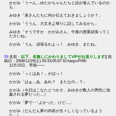
かがみ「うーん…ゆたかちゃんたちと話が進んでいるのか
も」
みゆき「泉さんたちに何か伝えておきましょうか？」
かがみ「ううん、大丈夫よ帰りに話してみるから」
みゆき「そうですか かがみさん、午後の授業頑張ってく
ださいね」
かがみ「うん、頑張るわよっ！ みゆき、またね」
93
名前：
以下、名無しにかわりましてVIPがお送りします
[] 投
稿日：2008/11/29(土) 00:33:05.87 ID:haqyvPHl0
12月15日、早朝――
かがみ「っくはあ！」がばっ！
かがみ「はぁ…あ、あれ？ またなの…？」
かがみ（今日はこなたとつかさ、みゆきが数人の男性に強
姦される夢だった…）
かがみ「夢で･･･よかった、けど…」
かがみ（だんだん夢の内容が生々しくなっているよう
な…）