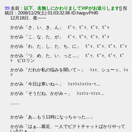
99
名前：
以下、名無しにかわりましてVIPがお送りします
[] 投
稿日：2008/11/29(土) 01:03:32.86 ID:haqyvPHl0
12月18日、夜――
かがみ「さ、い、き、ん」 ﾋﾟｯ、ﾋﾟｯ、ﾋﾟｯ、ﾋﾟｯ
かがみ「こ、な、た、が」 ﾋﾟｯ、ﾋﾟｯ、ﾋﾟｯ、ﾋﾟｯ
かがみ「わ、た、し、た、ち、に」 ﾋﾟｯ、ﾋﾟｯ、ﾋﾟｯ、ﾋﾟｯ
かがみ「つ、め、た、い、っと…」 ﾋﾟｯ、ﾋﾟｯ、ﾋﾟｯ、ﾋﾟ
ｯ ピロリン
かがみ「だれか私の悩みを聞いて～」 ｼｭｯ、シューッ、ｼｭ
ｯ
かがみ「今日は寒いね～」 ｼｭｯｼｭｼｭｯｼｭｰｯ…
かがみ「そうだね、かがみ～」 ｼｭｯｼｭｰｯｼｭｯ…
……
かがみ「あ…もう11時になっちゃった…」
かがみ「はぁ…最近、一人でピクトチャットばかりやって
いるなぁ…」