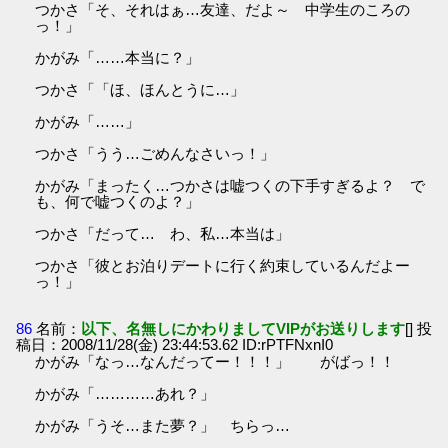
つかさ「そ、それはぁ…友達、だよ～ 中学生のころの
っ！」
かがみ「……本当に？」
つかさ「「ほ、ほんとうに…」
かがみ「……」
つかさ「うう…ごめんなさいっ！」
かがみ「まったく…つかさは嘘つくの下手すぎるよ？ で
も、何で嘘つくのよ？」
つかさ「だって… わ、私…本当は」
つかさ「彼とお泊りデートに行く約束しているんだよー
っ！」
86
名前：
以下、名無しにかわりましてVIPがお送りします
[] 投
稿日：2008/11/28(金) 23:44:53.62 ID:rPTFNxnI0
かがみ「なっ…なんだってー！！！」 がばっ！！
かがみ「…………あれ？」
かがみ「うそ…また夢？」 ちらっ…