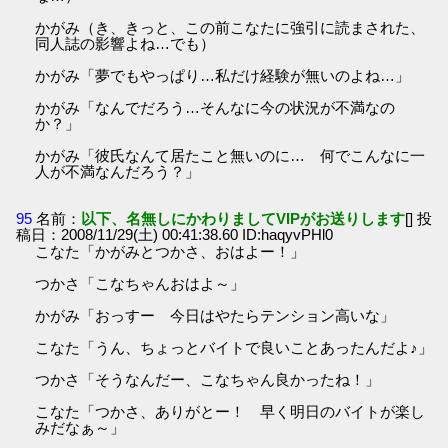
かがみ（き、きっと、この前こなたに強引に読まされた、
同人誌の影響よね…でも）
かがみ「夢でもやっぱり…私だけ経験が無いのよね…」
かがみ「なんでだろう…そんなに今の状況が不満なの
か？」
かがみ「彼氏なんて居たこと無いのに… 何でこんなに一
人が不満なんだろう？」
95
名前：
以下、名無しにかわりましてVIPがお送りします
[] 投
稿日：2008/11/29(土) 00:41:38.60 ID:haqyvPHl0
こなた「かがみとつかさ、おはよー！」
つかさ「こなちゃんおはよ～」
かがみ「おっすー 今日はやたらテンション高いな」
こなた「うん、ちょっとバイトで良いことあったんだよ♪」
つかさ「そうなんだー、こなちゃん良かったね！」
こなた「つかさ、ありがとー！ 早く明日のバイトが楽し
みだなぁ～」