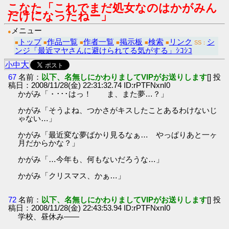
こなた「これでまだ処女なのはかがみん
だけになったねー」
メニュー
●
トップ
作品一覧
作者一覧
掲示板
検索
リンク
シ
■
■
■
■
■
■
SS：
ンジ「最近マヤさんに避けられてる気がする」ｼｺｼｺ
大
小
中
67
名前：
以下、名無しにかわりましてVIPがお送りします
[] 投
稿日：2008/11/28(金) 22:31:32.74 ID:rPTFNxnI0
かがみ「・･･･はっ！ ま、また夢…？」
かがみ「そうよね、つかさがキスしたことあるわけないじ
ゃない…」
かがみ「最近変な夢ばかり見るなぁ… やっぱりあと一ヶ
月だからかな？」
かがみ「…今年も、何もないだろうな…」
かがみ「クリスマス、かぁ…」
72
名前：
以下、名無しにかわりましてVIPがお送りします
[] 投
稿日：2008/11/28(金) 22:43:53.94 ID:rPTFNxnI0
学校、昼休み――