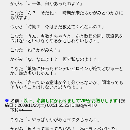
かがみ「…一体、何があったのよ？」
こなた「ん？ そだね～ 時期が来たらかがみとつかさに
も話すよ」
つかさ「時期？ 今はまだ教えてくれないの？」
こなた「うん、今教えちゃうと、あと数日の間、夜道気を
つけないといけなくなるかもしれないしさ～」
こなた「ね？かがみん！」
かがみ「な、なによ！？ 何で私なのよ！？」
こなた「嫉妬に狂ったヤンデレヒロインが鉈でどぴゅーと
か、最近多いじゃん！」
かがみ「言っている意味が全く分からないが、間違っても
そういうことはしないと思うわよ…」
96
名前：
以下、名無しにかわりましてVIPがお送りします
[] 投
稿日：2008/11/29(土) 00:51:59.25 ID:haqyvPHl0
下校中――
こなた「…やっぱりかがみもヲタクじゃん！」
かがみ「違うって言ってるだろ！ 私はラノベだけで」