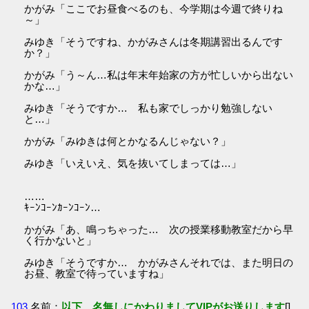
かがみ「ここでお昼食べるのも、今学期は今週で終りね
～」
みゆき「そうですね、かがみさんは冬期講習出るんです
か？」
かがみ「う～ん…私は年末年始家の方が忙しいから出ない
かな…」
みゆき「そうですか… 私も家でしっかり勉強しない
と…」
かがみ「みゆきは何とかなるんじゃない？」
みゆき「いえいえ、気を抜いてしまっては…」
……
ｷｰﾝｺｰﾝｶｰﾝｺｰﾝ…
かがみ「あ、鳴っちゃった… 次の授業移動教室だから早
く行かないと」
みゆき「そうですか… かがみさんそれでは、また明日の
お昼、教室で待っていますね」
103
名前：
以下、名無しにかわりましてVIPがお送りします
[]