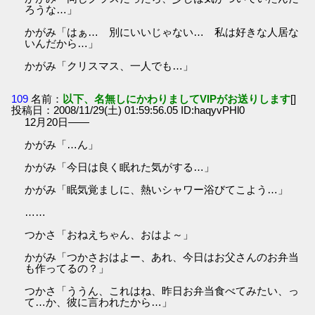
ろうな…」
かがみ「はぁ… 別にいいじゃない… 私は好きな人居な
いんだから…」
かがみ「クリスマス、一人でも…」
109
名前：
以下、名無しにかわりましてVIPがお送りします
[]
投稿日：2008/11/29(土) 01:59:56.05 ID:haqyvPHl0
12月20日――
かがみ「…ん」
かがみ「今日は良く眠れた気がする…」
かがみ「眠気覚ましに、熱いシャワー浴びてこよう…」
……
つかさ「おねえちゃん、おはよ～」
かがみ「つかさおはよー、あれ、今日はお父さんのお弁当
も作ってるの？」
つかさ「ううん、これはね、昨日お弁当食べてみたい、っ
て…か、彼に言われたから…」