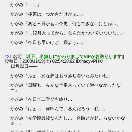
かがみ「……」
かがみ「柊家は、つかさだけかぁ…」
かがみ「あと三日かぁ…今更、何もできないけどね…」
かがみ「…12月入ってから、なんだかついていないな…」
かがみ「今日も早いけど、寝よう…」
121
名前：
以下、名無しにかわりましてVIPがお送りします
[]
投稿日：2008/11/29(土) 02:54:28.82 ID:haqyvPHl0
12月22日――
かがみ「ふぁ…変な夢はもう落ち着いたみたいね」
かがみ「日曜も、みんな予定入っていて遊べなかったな
ー」
かがみ「今日で二学期も終り…」
かがみ「はぁ… 何凹んでいるんだろう、私…」
かがみ「今学期最後なんだし… 奇跡とか起こらないかな
ぁ…」