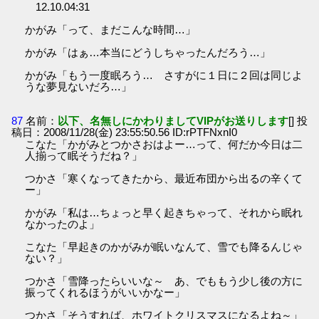
12.10.04:31
かがみ「って、まだこんな時間…」
かがみ「はぁ…本当にどうしちゃったんだろう…」
かがみ「もう一度眠ろう… さすがに１日に２回は同じよ
うな夢見ないだろ…」
87
名前：
以下、名無しにかわりましてVIPがお送りします
[] 投
稿日：2008/11/28(金) 23:55:50.56 ID:rPTFNxnI0
こなた「かがみとつかさおはよー…って、何だか今日は二
人揃って眠そうだね？」
つかさ「寒くなってきたから、最近布団から出るの辛くて
ー」
かがみ「私は…ちょっと早く起きちゃって、それから眠れ
なかったのよ」
こなた「早起きのかがみが眠いなんて、雪でも降るんじゃ
ない？」
つかさ「雪降ったらいいな～ あ、でももう少し後の方に
振ってくれるほうがいいかなー」
つかさ「そうすれば、ホワイトクリスマスになるよね～」