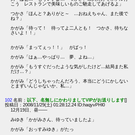
こう レストランで美味しいものご馳走してあげるよ」
つかさ「ほんと？ありがと～ …おねえちゃん、また後で
ね？」
かがみ「待って！ 待ってよ二人とも！ つかさ、待ちな
さいよ！！」
かがみ「まってぇっ！！」 がばっ！
かがみ「はぁ…やっぱり… 夢、よね…」
かがみ「もうすぐだったような気がしたけど…結局また私
だけ…？」
かがみ「どうしちゃったんだろう、本当にどうにかしない
とまずいんじゃないか、私…」
102
名前：
以下、名無しにかわりましてVIPがお送りします
[]
投稿日：2008/11/29(土) 01:28:12.24 ID:haqyvPHl0
12月19日、昼――
みゆき「かがみさん、待っていましたよ」
かがみ「おっすみゆき」がたっ