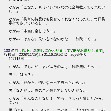
かがみ「こなた、もうバレバレなのに全然教えてくれない
し…」
かがみ「携帯の待受けも見せてくれなくなったし、毎日携
帯持ち歩いているし…」
かがみ「本当に楽しそう…」
かがみ「そんなに良いものなのかな… 彼氏って…」
100
名前：
以下、名無しにかわりましてVIPがお送りします
[]
投稿日：2008/11/29(土) 01:16:29.52 ID:haqyvPHl0
12月19日――
かがみ「でも…私、まだ…その…け、経験無いのっ！」
男「…はあ？」
かがみ「だから、怖いなーって思ったから…」
男「なんだよ…俺のこと信じていないんだな…」
かがみ「そんなことない！ でも、ちょっと驚いたから、
つい」
男「はぁ… もういいよ… つかさ、二人だけでホテル行