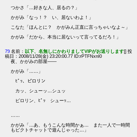
つかさ「…好きな人、居るの？」
かがみ「なっ！？ い、居ないわよ！」
こなた「ほんとに？ かがみん正直に言っちゃいなよ～」
かがみ「だから、本当に居ないって言ってるだろ！」
79
名前：
以下、名無しにかわりましてVIPがお送りします
[] 投
稿日：2008/11/28(金) 23:20:00.77 ID:rPTFNxnI0
夜、かがみの部屋――
かがみ「……」
ﾋﾟｯ、ピロリン
カッ、シューッ…シュッ
ピロリン、ﾋﾟｯ シューｯ…
……
かがみ「…あ、もうこんな時間かぁ… また一人で一時間
もピクトチャットで遊んじゃった…」