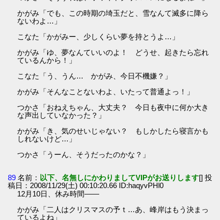
かがみ「でも、この時期の埼玉だと、雪なんて滅多に降ら
ないわよ…」
こなた「かがみー、少しくらい夢を持とうよ…」
かがみ「ゆ、夢なんていいのよ！ どうせ、起きたら忘れ
ているんから！」
こなた「う、うん… かがみ、今日不機嫌？」
かがみ「そんなことないわよ、いたって普通よっ！」
つかさ「おねえちゃん、大丈夫？ 今日も夜中に何か大き
な声出していなかった？」
かがみ「き、気のせいじゃない？ もしかしたら寝言かも
しれないけど…」
つかさ「うーん、そうだったのかな？」
89
名前：
以下、名無しにかわりましてVIPがお送りします
[] 投
稿日：2008/11/29(土) 00:10:20.66 ID:haqyvPHl0
12月10日、休み時間――
かがみ「二人はクリスマスの予ｔ…あ、峰岸はもう決まっ
ているよね」