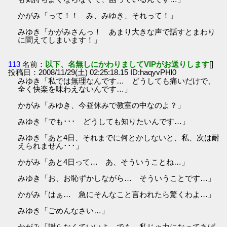
かがみ「って！！ み、みゆき、それって！」
みゆき「かがみさんっ！ あまり大きな声で話すとまわり
に聞えてしまいます！」
113
名前：
以下、名無しにかわりましてVIPがお送りします
[]
投稿日：2008/11/29(土) 02:25:18.15 ID:haqyvPHl0
みゆき「私では無理なんです… どうしても痛いだけで、
全く快楽を味わえないんです…」
かがみ「みゆき、今昼休みで教室の中なのよ？」
みゆき「でも･･･ どうしても知りたいんです…」
みゆき「あと4日、それまでに何とかしないと、私、次は耐
えられません･･･」
かがみ「あと4日って… あ、そういうことね…」
みゆき「お、お恥ずかしながら… そういうことです…」
かがみ「はぁ… 急にそんなこと言われたら驚くわよ…」
みゆき「ごめんなさい…」
かがみ「謝らなくていいよ、でも、私じゃ力になってあげ