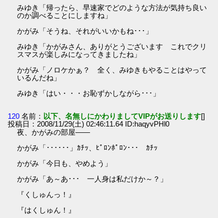
みゆき「帰ったら、早速家でどのような方法が気持ち良い
のか調べることにしますね」
かがみ「そうね、それがいいかもね･･･」
みゆき「かがみさん、ありがとうございます これでクリ
スマスが楽しみになってきましたね」
かがみ「ノロケかぁ？ 全く、みゆきもやることはやって
いるんだね」
みゆき「はい・・・お恥ずかしながら･･･」
120
名前：
以下、名無しにかわりましてVIPがお送りします
[]
投稿日：2008/11/29(土) 02:46:11.64 ID:haqyvPHl0
夜、かがみの部屋――
かがみ「･･････」ｶﾁｯ、ﾋﾟﾛﾝﾎﾟﾛﾝ･･･ ｶﾁｯ
かがみ「今日も、やめよう」
かがみ「あ～あ･･･ 一人身は私だけか～？」
『くしゅんっ！』
『はくしゅん！』