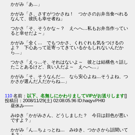
かがみ「あ…」
かがみ「さ、さすがつかさね！ つかさのお弁当食べれる
なんて、彼氏も幸せ者ね」
つかさ「そ、そうかな～？ えへへ…私もお弁当作ってい
ると幸せだよ～」
かがみ「全く… でもつかさ、くれぐれも気をつけるの
よ？ 下心あって近寄ってきているかもしれないんだか
ら…」
つかさ「えっ…そ、それはないよ～ 彼とは結構色々話し
たことあるけど、良い人だよ～ えへへ…」
かがみ「そ、そうなんだ… なら安心よね…そうよね、つ
かさが選んだ人だからね…」
110
名前：
以下、名無しにかわりましてVIPがお送りします
[]
投稿日：2008/11/29(土) 02:08:05.96 ID:haqyvPHl0
昼休み――
みゆき「かがみさん、どうしました？ 今日は顔色が悪い
ですよ？」
かがみ「ん…ちょっとね… みゆき、つかさから話聞いて
る？」