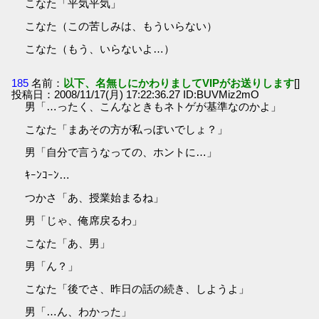
こなた「平気平気」
こなた（この苦しみは、もういらない）
こなた（もう、いらないよ…）
185
名前：
以下、名無しにかわりましてVIPがお送りします
[]
投稿日：2008/11/17(月) 17:22:36.27 ID:BUVMiz2mO
男「…ったく、こんなときもネトゲが基準なのかよ」
こなた「まあその方が私っぽいでしょ？」
男「自分で言うなっての、ホントに…」
ｷｰﾝｺｰﾝ…
つかさ「あ、授業始まるね」
男「じゃ、俺席戻るわ」
こなた「あ、男」
男「ん？」
こなた「後でさ、昨日の話の続き、しようよ」
男「…ん、わかった」