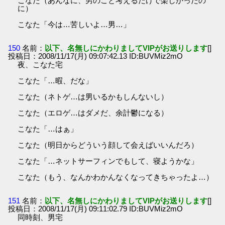
こなた（あんなに、男のこと考えるだけで楽しかったの
に）
こなた「今は…苦しいよ…男…」
150
名前：
以下、名無しにかわりましてVIPがお送りします
[]
投稿日：2008/11/17(月) 09:07:42.13 ID:BUVMiz2mO
夜、こなた宅
こなた「…暇、だな」
こなた（ネトゲ…は男いるかもしんないし）
こなた（エロゲ…はダメだ、余計鬱になる）
こなた「…はぁ」
こなた（明日からどういう顔して会えばいいんだろ）
こなた「…ネットサーフィンでもして、寝ようかな」
こなた（もう、なんかわかんなくなってきちゃったよ…）
151
名前：
以下、名無しにかわりましてVIPがお送りします
[]
投稿日：2008/11/17(月) 09:11:02.79 ID:BUVMiz2mO
同時刻、男宅