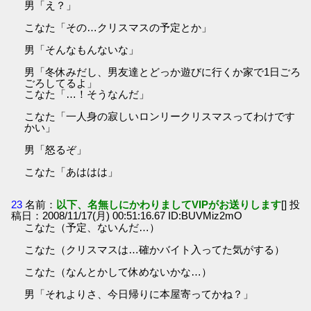
男「え？」
こなた「その…クリスマスの予定とか」
男「そんなもんないな」
男「冬休みだし、男友達とどっか遊びに行くか家で1日ごろ
ごろしてるよ」
こなた「…！そうなんだ」
こなた「一人身の寂しいロンリークリスマスってわけです
かい」
男「怒るぞ」
こなた「あははは」
23
名前：
以下、名無しにかわりましてVIPがお送りします
[] 投
稿日：2008/11/17(月) 00:51:16.67 ID:BUVMiz2mO
こなた（予定、ないんだ…）
こなた（クリスマスは…確かバイト入ってた気がする）
こなた（なんとかして休めないかな…）
男「それよりさ、今日帰りに本屋寄ってかね？」