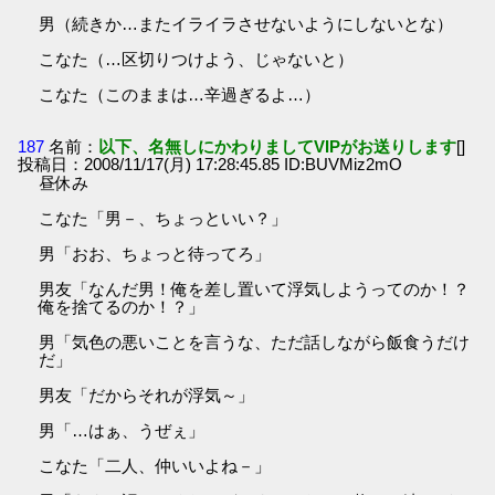
男（続きか…またイライラさせないようにしないとな）
こなた（…区切りつけよう、じゃないと）
こなた（このままは…辛過ぎるよ…）
187
名前：
以下、名無しにかわりましてVIPがお送りします
[]
投稿日：2008/11/17(月) 17:28:45.85 ID:BUVMiz2mO
昼休み
こなた「男－、ちょっといい？」
男「おお、ちょっと待ってろ」
男友「なんだ男！俺を差し置いて浮気しようってのか！？
俺を捨てるのか！？」
男「気色の悪いことを言うな、ただ話しながら飯食うだけ
だ」
男友「だからそれが浮気～」
男「…はぁ、うぜぇ」
こなた「二人、仲いいよね－」