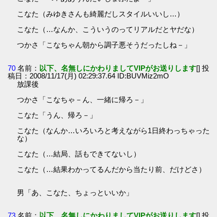
こなた（みゆきさんも綺麗だしスタイルいいし…）
こなた（…なんか、こういうのってリアルだとヤだな）
つかさ「こなちゃん朝から調子悪そうだったしね－」
70
名前：
以下、名無しにかわりましてVIPがお送りします
[] 投
稿日：2008/11/17(月) 02:29:37.64 ID:BUVMiz2mO
放課後
つかさ「こなちゃ－ん、一緒に帰ろ－」
こなた「うん、帰ろ－」
こなた（なんか…いろいろと考えながら1日終わっちゃった
な）
こなた（…結局、話もできてないし）
こなた（…結果わかってるんだから当たり前、だけどさ）
男「あ、こなた、ちょっといいか」
73
名前：
以下、名無しにかわりましてVIPがお送りします
[] 投