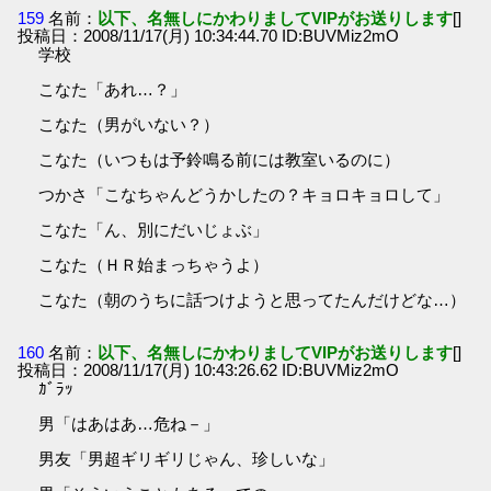
159
名前：
以下、名無しにかわりましてVIPがお送りします
[]
投稿日：2008/11/17(月) 10:34:44.70 ID:BUVMiz2mO
学校
こなた「あれ…？」
こなた（男がいない？）
こなた（いつもは予鈴鳴る前には教室いるのに）
つかさ「こなちゃんどうかしたの？キョロキョロして」
こなた「ん、別にだいじょぶ」
こなた（ＨＲ始まっちゃうよ）
こなた（朝のうちに話つけようと思ってたんだけどな…）
160
名前：
以下、名無しにかわりましてVIPがお送りします
[]
投稿日：2008/11/17(月) 10:43:26.62 ID:BUVMiz2mO
ｶﾞﾗｯ
男「はあはあ…危ね－」
男友「男超ギリギリじゃん、珍しいな」