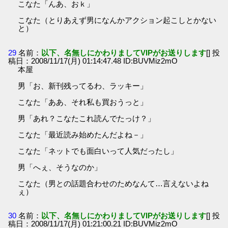
こなた「んあ、おｋ」
こなた（とりあえず男になんかアクション起こしとかない
と）
29
名前：
以下、名無しにかわりましてVIPがお送りします
[] 投
稿日：2008/11/17(月) 01:14:47.48 ID:BUVMiz2mO
本屋
男「お、新刊残ってるわ、ラッキー」
こなた「ああ、それ私も買おうっと」
男「あれ？こなたこれ読んでたっけ？」
こなた「最近読み始めたんだよね－」
こなた「ネットでも面白いって人気だったし」
男「へぇ、そうなのか」
こなた（男との話題合わせのためなんて…言えないよね
ぇ）
30
名前：
以下、名無しにかわりましてVIPがお送りします
[] 投
稿日：2008/11/17(月) 01:21:00.21 ID:BUVMiz2mO