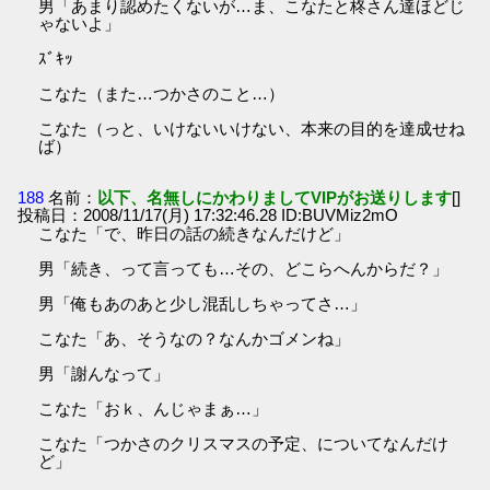
男「あまり認めたくないが…ま、こなたと柊さん達ほどじ
ゃないよ」
ｽﾞｷｯ
こなた（また…つかさのこと…）
こなた（っと、いけないいけない、本来の目的を達成せね
ば）
188
名前：
以下、名無しにかわりましてVIPがお送りします
[]
投稿日：2008/11/17(月) 17:32:46.28 ID:BUVMiz2mO
こなた「で、昨日の話の続きなんだけど」
男「続き、って言っても…その、どこらへんからだ？」
男「俺もあのあと少し混乱しちゃってさ…」
こなた「あ、そうなの？なんかゴメンね」
男「謝んなって」
こなた「おｋ、んじゃまぁ…」
こなた「つかさのクリスマスの予定、についてなんだけ
ど」