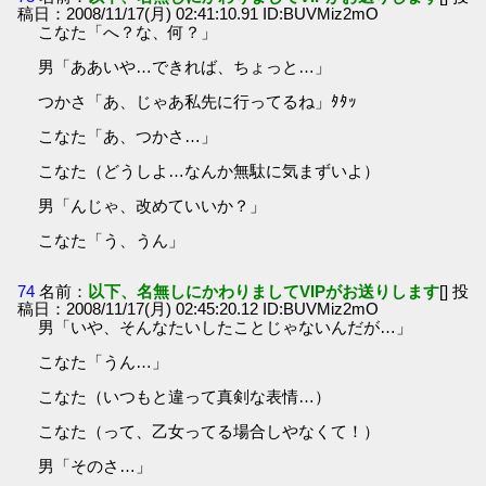
稿日：2008/11/17(月) 02:41:10.91 ID:BUVMiz2mO
こなた「へ？な、何？」
男「ああいや…できれば、ちょっと…」
つかさ「あ、じゃあ私先に行ってるね」ﾀﾀｯ
こなた「あ、つかさ…」
こなた（どうしよ…なんか無駄に気まずいよ）
男「んじゃ、改めていいか？」
こなた「う、うん」
74
名前：
以下、名無しにかわりましてVIPがお送りします
[] 投
稿日：2008/11/17(月) 02:45:20.12 ID:BUVMiz2mO
男「いや、そんなたいしたことじゃないんだが…」
こなた「うん…」
こなた（いつもと違って真剣な表情…）
こなた（って、乙女ってる場合しやなくて！）
男「そのさ…」