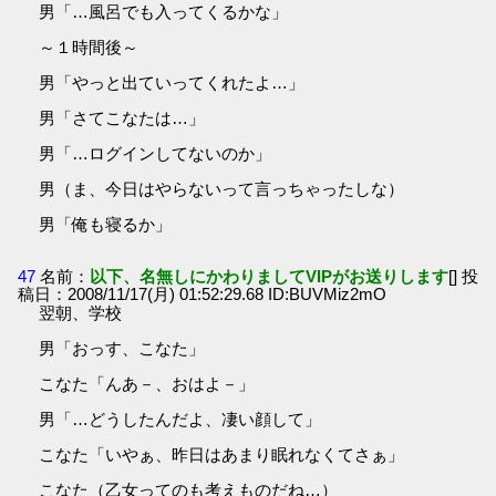
男「…風呂でも入ってくるかな」
～１時間後～
男「やっと出ていってくれたよ…」
男「さてこなたは…」
男「…ログインしてないのか」
男（ま、今日はやらないって言っちゃったしな）
男「俺も寝るか」
47
名前：
以下、名無しにかわりましてVIPがお送りします
[] 投
稿日：2008/11/17(月) 01:52:29.68 ID:BUVMiz2mO
翌朝、学校
男「おっす、こなた」
こなた「んあ－、おはよ－」
男「…どうしたんだよ、凄い顔して」
こなた「いやぁ、昨日はあまり眠れなくてさぁ」
こなた（乙女ってのも考えものだね…）