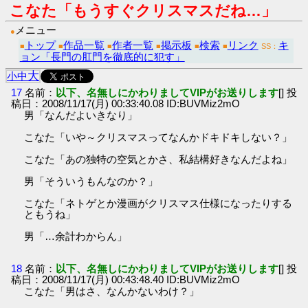
こなた「もうすぐクリスマスだね…」
メニュー
●
トップ
作品一覧
作者一覧
掲示板
検索
リンク
キ
■
■
■
■
■
■
SS：
ョン「長門の肛門を徹底的に犯す」
大
小
中
17
名前：
以下、名無しにかわりましてVIPがお送りします
[] 投
稿日：2008/11/17(月) 00:33:40.08 ID:BUVMiz2mO
男「なんだよいきなり」
こなた「いや～クリスマスってなんかドキドキしない？」
こなた「あの独特の空気とかさ、私結構好きなんだよね」
男「そういうもんなのか？」
こなた「ネトゲとか漫画がクリスマス仕様になったりする
ともうね」
男「…余計わからん」
18
名前：
以下、名無しにかわりましてVIPがお送りします
[] 投
稿日：2008/11/17(月) 00:43:48.40 ID:BUVMiz2mO
こなた「男はさ、なんかないわけ？」