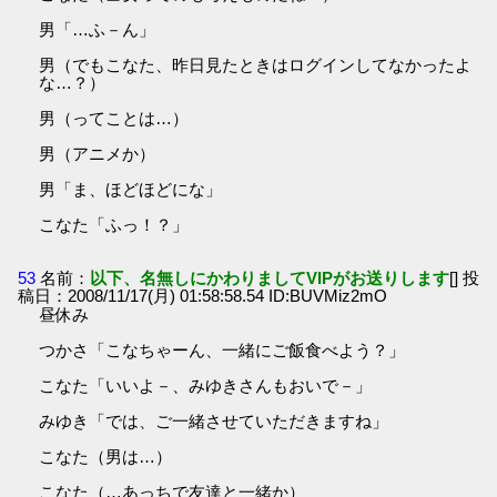
男「…ふ－ん」
男（でもこなた、昨日見たときはログインしてなかったよ
な…？）
男（ってことは…）
男（アニメか）
男「ま、ほどほどにな」
こなた「ふっ！？」
53
名前：
以下、名無しにかわりましてVIPがお送りします
[] 投
稿日：2008/11/17(月) 01:58:58.54 ID:BUVMiz2mO
昼休み
つかさ「こなちゃーん、一緒にご飯食べよう？」
こなた「いいよ－、みゆきさんもおいで－」
みゆき「では、ご一緒させていただきますね」
こなた（男は…）
こなた（…あっちで友達と一緒か）