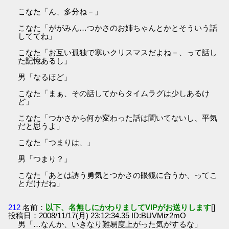
こなた「ん、多分ね－」
こなた「ががみん…つかさのお姉ちゃんとかとそういう話
しててね」
こなた「お互い孤独で寒いクリスマスだよね－、って話し
た記憶あるし」
男「なるほど」
こなた「まぁ、その話してからタイムラグは少しあるけ
ど」
こなた「つかさから何か変わった話は聞いてないし、平気
だと思うよ」
こなた「つまりは、」
男「つまり？」
こなた「あとは誘う勇気とつかさの眼鏡に合うか、ってこ
とだけだね」
212
名前：
以下、名無しにかわりましてVIPがお送りします
[]
投稿日：2008/11/17(月) 23:12:34.35 ID:BUVMiz2mO
男「…なんか、いきなり難易度上がった気がするな」