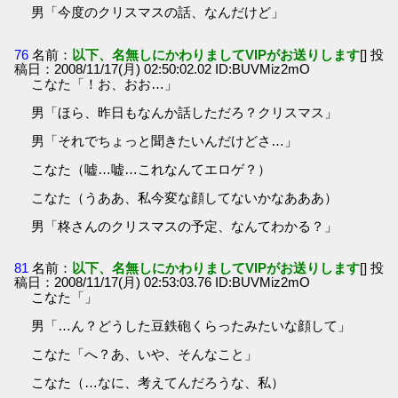
男「今度のクリスマスの話、なんだけど」
76
名前：
以下、名無しにかわりましてVIPがお送りします
[] 投
稿日：2008/11/17(月) 02:50:02.02 ID:BUVMiz2mO
こなた「！お、おお…」
男「ほら、昨日もなんか話しただろ？クリスマス」
男「それでちょっと聞きたいんだけどさ…」
こなた（嘘…嘘…これなんてエロゲ？）
こなた（うああ、私今変な顔してないかなあああ）
男「柊さんのクリスマスの予定、なんてわかる？」
81
名前：
以下、名無しにかわりましてVIPがお送りします
[] 投
稿日：2008/11/17(月) 02:53:03.76 ID:BUVMiz2mO
こなた「」
男「…ん？どうした豆鉄砲くらったみたいな顔して」
こなた「へ？あ、いや、そんなこと」
こなた（…なに、考えてんだろうな、私）