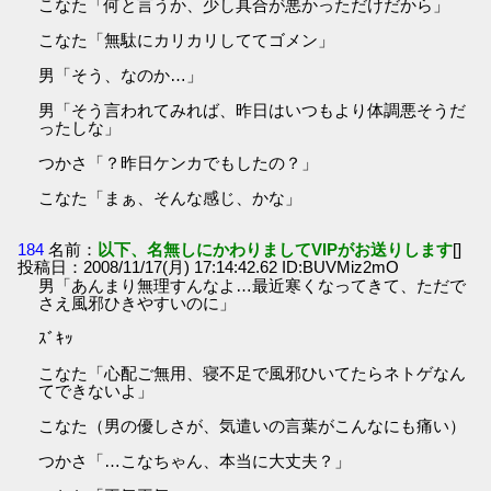
こなた「何と言うか、少し具合が悪かっただけだから」
こなた「無駄にカリカリしててゴメン」
男「そう、なのか…」
男「そう言われてみれば、昨日はいつもより体調悪そうだ
ったしな」
つかさ「？昨日ケンカでもしたの？」
こなた「まぁ、そんな感じ、かな」
184
名前：
以下、名無しにかわりましてVIPがお送りします
[]
投稿日：2008/11/17(月) 17:14:42.62 ID:BUVMiz2mO
男「あんまり無理すんなよ…最近寒くなってきて、ただで
さえ風邪ひきやすいのに」
ｽﾞｷｯ
こなた「心配ご無用、寝不足で風邪ひいてたらネトゲなん
てできないよ」
こなた（男の優しさが、気遣いの言葉がこんなにも痛い）
つかさ「…こなちゃん、本当に大丈夫？」