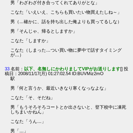
男「わざわざ付き合ってくれてありがとな」
こなた「いえいえ、こちらも買いたい物買えたしね～」
男（…確かに、話を持ち出した俺よりも買ってるしな）
男「そんじゃ、帰るとしますか」
こなた「しますか」
こなた（しまった…つい買い物に夢中で話すタイミング
が…）
33
名前：
以下、名無しにかわりましてVIPがお送りします
[] 投
稿日：2008/11/17(月) 01:27:02.54 ID:BUVMiz2mO
駅
男「何と言うか、最近いきなり寒くなっなよな」
こなた「そ、そだね」
男「もうそろそろコートとか出さないと、登下校中に凍死
しちまいかねん」
こなた「うん…」
男「…」