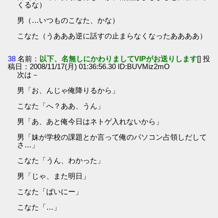
くるな）
男（…いつものこなた、かな）
こなた（うあああ逆に話すの止まらなくなったああああ）
38
名前：
以下、名無しにかわりましてVIPがお送りします
[] 投
稿日：2008/11/17(月) 01:36:56.30 ID:BUVMiz2mO
次は－
男「お、んじゃ俺降りるから」
こなた「へ？ああ、うん」
男「あ、あと俺今日はネトゲ入れないから」
男「妹が学校の課題とか言って俺のパソコン占領しだして
さ…」
こなた「うん、わかった」
男「じゃ、また明日」
こなた「ばいにー」
こなた「…」