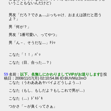
いうこともないんだけど）
男友「だろ？でさぁ…ぶっちゃけ、おまえは誰だと思う
よ？」
男「何が？」
男友「1番可愛い、ってやつ」
男「ん－、そうだな…」ﾁﾗｯ
こなた「！！」ﾊﾞｯ
こなた（目、合った…？）
59
名前：
以下、名無しにかわりましてVIPがお送りします
[] 投
稿日：2008/11/17(月) 02:10:54.86 ID:BUVMiz2mO
こなた（うわあああヤバイよどうしよう…）
こなた（もし、もしだよ？もしこれで男が…）
こなた（…）ﾄﾞｷﾄﾞｷ
つかさ「～が臭くってさぁ」