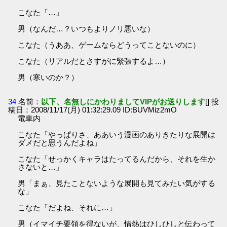
こなた「…」
男（なんだ…？いつもよりノリ悪いな）
こなた（うああ、ゲームならどうってことないのに）
こなた（リアルだとさすがに緊張するよ…）
男（寒いのか？）
34
名前：
以下、名無しにかわりましてVIPがお送りします
[] 投
稿日：2008/11/17(月) 01:32:29.09 ID:BUVMiz2mO
電車内
こなた「やっぱりさ、ああいう漫画のありきたりな展開は
ダメだと思うんだよね」
こなた「せっかくキャラはたってるんだから、それを生か
さないと…」
男「まぁ、見たことないような展開も見てみたい気がする
な」
こなた「だよね、それに…」
男（イマイチ要領を得ないが、情熱はひしひしと伝わって