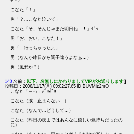
こなた「！」
男「？…こなた泣いて」
こなた「そ、そんじゃまた明日ね－！」ﾀﾞｯ
男「お、おい、こなた！」
男「…行っちゃったよ」
男（なんか昨日から調子違うよなぁ…）
男（風邪か？）
149
名前：
以下、名無しにかわりましてVIPがお送りします
[]
投稿日：2008/11/17(月) 09:02:27.65 ID:BUVMiz2mO
こなた「～っ」ﾎﾟﾛﾎﾟﾛ
こなた（涙…止まんない…）
こなた（なんで…どうして…）
こなた（昨日の夜まではあんなに嬉しい気持ちだったの
に）