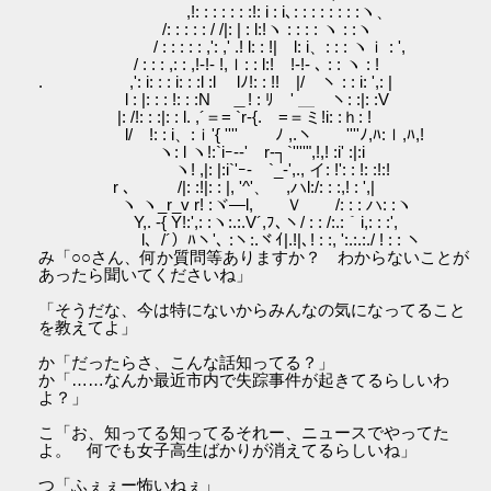
,!: : : : : : :!: i : i､: : : : : : : :ヽ、
/: : : : : / /|: | : l:!ヽ : : : : ヽ : :ヽ
/ : : : : : ,': ,' .! l: : !| l: i、: : : ヽｉ : ',
/ : : : ,: : ,!-!‐ !,ｌ: : l:! !‐!- ､ : : ヽ : !
. ,': i: : : i: : :l :l lﾉ!: : !! |/ ヽ : : i: ',: |
l : |: : : !: : :N ＿! : ﾘ ' ＿ ヽ: :|: :V
|: /!: : :|: : l. ,´＝= `r‐{. =＝ミ!i: :ｈ: !
l/ !: : i、:ｉ'{ '''' ﾉ ,.ヽ ''''ﾉ,ﾊ:ｌ,ﾊ,!
ヽ: l ヽ!:`iｰ‐‐' r‐┐`''''",!,! :i' :|:i
ヽ! ,|: |:i`'ｰ- `_‐',., イ: !': : !: :!:!
r ､ /|: :!|: : |, '^'、 ,ハl:/: : :,! : ',|
ヽ ヽ_r_v r! :ヾ―l, Ｖ /: : : ハ: :ヽ
Y,. -{ Y!:',: :ヽ:.:.V´,ﾌ､ヽ/ : : /:.:｀i,: : :',
l、/´）ﾊヽ'､ :ヽ:.ヾｲ|.!|､! : :, ':.:.:./ ! : : ヽ
み「○○さん、何か質問等ありますか？ わからないことが
あったら聞いてくださいね」
「そうだな、今は特にないからみんなの気になってること
を教えてよ」
か「だったらさ、こんな話知ってる？」
か「……なんか最近市内で失踪事件が起きてるらしいわ
よ？」
こ「お、知ってる知ってるそれー、ニュースでやってた
よ。 何でも女子高生ばかりが消えてるらしいね」
つ「ふぇぇー怖いねぇ」