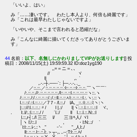
「いいよ、はい」
み「……凄いです。 わたし本人より、何倍も綺麗です」
み「これは最早わたしじゃないですよ」
「いやいや、そこまで言われると恐縮だな」
み「こんなに綺麗に描いてくださってありがとうございま
す」
44
名前：
以下、名無しにかわりましてVIPがお送りします
[] 投
稿日：2008/11/15(土) 19:59:59.32 ID:doz1yg190
,,=＝ニ＝､､
// ヾ
l| ,､ `
,.-.‐┼.──‐´: ├─.-.-､._
／::.::.／::.::.::.::.::.:l::.::.::l:.::.::.￣ヽ￣￣`
/:.::.::.//:.::.::.::.::.::./l::.::.::l.::.::.:::.::ヽ::.ヽ
/:.::.::./:/.:.::.::.::/.:/.::ll.::.::∧l:.::.::.::l.:.ヽ:.::ヽ
l.::.::/.::l.::.:.:／7７‐ /l.::./ lA､_::.:l:.::.:ﾐヽ:ヽ
|:.:://:l.::.::.:〃/ l |.:/ l|ヽ:.::.l.::.::.::l ヾ､
. l:.l/:.:l.::.::./ / ´l.:/ ll l.::.l.::.N:.:l
l.::,r┤:./l 三三 l/ 三ヨﾍ人/ ヾl
│ヽ l:/::.l , ・l:N:.:/ `
l:l:.::.ﾚ:.:丶_" ｰ'ｰ "_人l:./
ll:.::.::.l::.::.l:.＞┬-,､..-‐:T:l:.::.ﾊ/
l.::.::.:ヽ.::.Y Y '┤､::.:l.l:.::.l