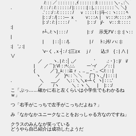
/: : : ／ : : : : : : : ,ｲ : : : : : : :l: : : : : : : ＼- ､:＼
. /: : : / : /: : : : : : / |: : : : : :| : |､: : : : : : : : ＼ ＼}
.' : : :/ : /: : : : : : / ｖ : : : : l : |斗-: : ヽ: : : : ﾍ
|: : :/ : /| : : :― ｘ ∨: : :∧ | ∨: : :ﾊ: : : : :ﾊ
|: :/ : /: | : : : : / ｀ |: : :/ j/- ∨: : :l: : : : :
:|
r┴､/:ヽ| : : : / |: :/ 示旡ｱV : :|: :|ヽ: :
|
| | : :│: : /|. | / ﾄ::爿/ ハ: :|:
:| ',: :|
'vｰく ,ｘ┤: / :|三≧x ｊ/ 込;ﾘ { : | ∧ |
∨
／ ヽ. | /: :│ ,／ ' .:・} : |/ i/
| ／⌒}:Ⅵ : :ﾍ:.:.:. ー'ｰr' ／: : |
{ ／´}_ﾑ: : :≧ｒ ､ .. _ ｰ ' .. ＜/: : : |
ヽ ／ }ﾍ: : ＼＼ 厂}ヽ._/ | : : : |
. ＼ __／ ＼: : ＼＼x-┴く ヽ| : : :.′
／ /ヽ ＼ : ヽ ＼ | |: : :/
こ「ぷっ……確かに右と左くらいは小学生でもわかるね
ｗ」
つ「右手がこっちで左手がこっちだよね？」
み「なかなかユニークなことをおっしゃる方なのですね」
クラスのみんなが笑っている
どうやら自己紹介は成功したようだ