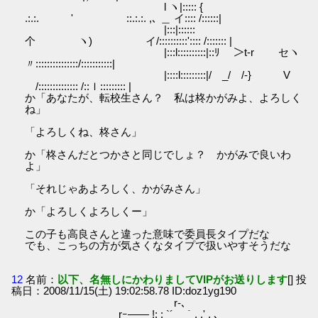
l ヽ|::::: {
.:.:. ' ::.:.:. ,､ ＿ イ:::: /::::::|
|:::|::::::
个 ヽ) イ/::::::::::':::: /::::::: |
|:::l::::::::::|::ﾘ ＞t-r セヽ
〃:::::::::::::::/:::::::::::|
|::::l:::::::::|/ _/ /-} V
/:::::::::::::: /::ｌ::::::::: |
か「あなたが、転校生さん？ 私は柊かがみよ、よろしく
ね」
「よろしくね、柊さん」
か「柊さんだとつかさと同じでしょ？ かがみで良いわ
よ」
「それじゃあよろしく、かがみさん」
か「よろしくよろしくー」
この子も高良さんと違った意味で委員長タイプだな
でも、こっちの方が気さくなタイプで扱いやすそうだな
12
名前：
以下、名無しにかわりましてVIPがお送りします
[] 投
稿日：2008/11/15(土) 19:02:58.78 ID:doz1yg190
r-､
rｰ―― !: : `´￣｀. .' . ､