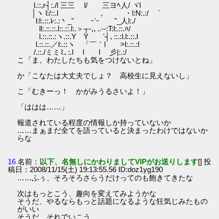
l.::,r┤:./l 三三 l/ 三ヨﾍ人/ ヾl
│ヽ l:/::.l , ・l:N:.:/ `
l:l:.::.ﾚ:.:丶_" ｰ'ｰ "_人l:./
ll:.::.::.l::.::.l:.＞┬-,､..-‐:T:l:.::.ﾊ/
l.::.::.:ヽ.::.Y Y '┤､::.:l.l:.::.l
l.::.::.／l:.::ヽ 「￣｀l >l:.::.:l
/.::./ミミﾐ､:.l l l 彡|:.:/
こ「ま、わたしたちも気をつけないとね」
か「こなたは大丈夫でしょ？ 高校生に見えないし」
こ「むきーっ！ かがみうるさいよ！」
「ははは……」
報道されている程度の情報しか持っていないか
……まぁまだ全てを語っていると決まったわけではないか
らな
16
名前：
以下、名無しにかわりましてVIPがお送りします
[] 投
稿日：2008/11/15(土) 19:13:55.56 ID:doz1yg190
……ふぅ、そろそろさらうだけってのも飽きてきたな
次はもっとこう、趣向を変えてみようかな
そうだ、やるならもっと話題になるような狂気じみたもの
がいい
そうだ、それでいこう