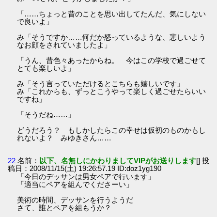
「……ちょっと昔のことを思い出してたんだ、気にしない
で良いよ」
み「そうですか……何だか怒っているような、悲しいよう
なお顔をされていましたよ」
「うん、昔色々あったからね。 今はこの学校で過ごせて
とても楽しいよ」
み「そう言っていただけるとこちらも嬉しいです」
み「これからも、ずっとこうやって楽しく過ごせたらいい
ですね」
「そうだね……」
どうだろう？ もしかしたらこの幸せは仮初のものかもし
れないよ？ みゆきさん……
22
名前：
以下、名無しにかわりましてVIPがお送りします
[] 投
稿日：2008/11/15(土) 19:26:57.19 ID:doz1yg190
「今日のデッサンは男女ペアで行います」
「適当にペアを組んでくださーい」
美術の時間、デッサンを行うようだ
さて、誰とペアを組もうか？