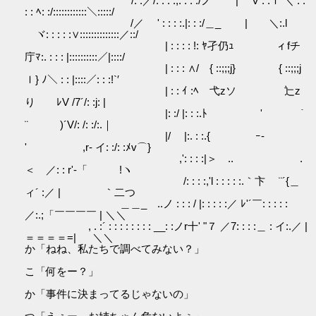
/. :／/: : : :,: : : :/ノ | V : :ｌ ＼ : :
: : ﾍ: :/::::::::::::＼:::::/
/／ ' : : : :.|: : :/＿_ | ＼:.l
ヾ: : : : :∨::::::::::::::／::/
| : : : : !: ﾔ孑仍ｭ ィfチ
庁ﾏ:. : : : |::::::::::／|::::/
| : : : ∧/ { ::;;;j} { ::;;;j
ｌ} ﾉ＼ : : |::::／: : :!`′
| : : ｲ :ﾍ 弋zソ 辷z
り ﾚV /7´/: :j: |
|: :/ |: : :.ﾄ ' ｀
¨ )´V/: /: :/:.｜
|/ |:. : :.{ ｰ‐
' ,r- イ: :/: :ﾒv⌒}
,': : : :|＞ .. .
＜ ／: : r'-「 !ヽ
/: : : :,'l : : : : :.｀卞 ¨´{＿
ィ´ :／ | ｀二つ
＿＿_ ..ノ : : : / |: : : : :／ ﾚ'´￣: : : : :
／:.;「￣￣￣￣ | ＼＼
, . :´ : : : : : : : : __: :ノr十' "７ ／7: : : :＿ : イ:.／ |
＝＝＝＝=| ＼＼
か「ねね、私たちで調べてみない？」
こ「何をー？」
か「事件に決まってるじゃないの」