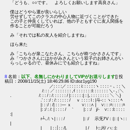
「どうも、○○です。 よろしくお願いします高良さん」
僕はどうやら運が良いらしい
労せずしてこのクラスの中心人物に近づくことができた
この子と仲良くしていれば、他の子ともすぐに友人関係を
作ることが可能だろう
み「それでは私の友人を紹介しますね」
ほら来た
み「こちらが泉こなたさん、こちらが柊つかささんです」
み「つかささんにはかがみさんという双子のお姉さんがい
らっしゃるので、昼休みにでも紹介しますね」
8
名前：
以下、名無しにかわりましてVIPがお送りします
[] 投
稿日：2008/11/15(土) 18:46:29.86 ID:doz1yg190
／: : : :／ : : : : : : i: : : : : :ヽ : : : : ｰ ､ : : ＼
/: : : ／ : : : : : : : ,ｲ : : : : : : :l: : : : : : : ＼- ､:＼
. /: : : / : /: : : : : : / |: : : : : :| : |､: : : : : : : : ＼ ＼}
.' : : :/ : /: : : : : : / ｖ : : : : l : |斗-: : ヽ: : : : ﾍ
|: : :/ : /| : : :― ｘ ∨: : :∧ | ∨: : :ﾊ: : : : :ﾊ
|: :/ : /: | : : : : / ｀ |: : :/ j/- ∨: : :l: : : : :
:|
r┴､/:ヽ| : : : / |: :/ 示旡ｱV : :|: :|ヽ: :
|
| | : :│: : /|. | / ﾄ::爿/ ハ: :|: