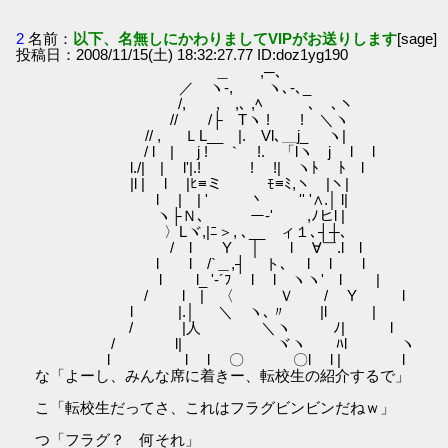
2
名前：
以下、名無しにかわりましてVIPがお送りします
[sage]
投稿日：2008/11/15(土) 18:32:27.77 ID:doz1yg190
＿ ,─､
／ ヽ-, ヽ､‐､_
/, , ,､ ,ﾍ ､ ､ヽ
// /├ Tヽ ! ! ＼ヽ
// , ＬL__ |. Vl､＿j_ ヽ|
/ l | j ! ｀ !. 「lヽ j l l
l./| | l'|.! ! !| ヽﾄ ﾄ l
|l | l |ﾋ≡ミ ﾓ≡ﾐ,ヽ |ヽ|
l | | ' 丶 '' '∧.│ l|
ヽ├Ｎ､ ー‐' ,ﾉヒl |
〉Lヾ,|ﾆ＞, ､__ ィ１､┤┼､
/ l Y │ l ∀￣.l l
l l /`＿,┤ ト､ l l l
l l_ '-´ﾌ l l ヽヽ' l |
/ l | 〈 Ｖ / Y l
l |.│ ＼ ヽ､〃 |l |
/ |人 ＼ヽ ﾉ| l
/ l| ゝ ヾヽ ﾊl ヽ
l l l 〇 〇l l | l
な「よーし、みんな席に着きー、転校生の紹介するで」
こ「転校生だってさ、これはフラグビンビンだねｗ」
つ「フラグ？ 何それ」