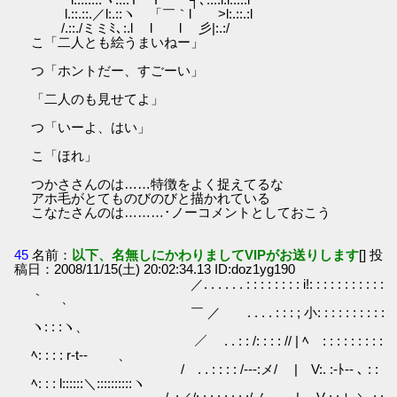
l.::.::.／l:.::ヽ 「￣｀l >l:.::.:l
/.::./ミミﾐ､:.l l l 彡|:.:/
こ「二人とも絵うまいねー」
つ「ホントだー、すごーい」
「二人のも見せてよ」
つ「いーよ、はい」
こ「ほれ」
つかささんのは……特徴をよく捉えてるな
アホ毛がとてものびのびと描かれている
こなたさんのは………･ノーコメントとしておこう
45
名前：
以下、名無しにかわりましてVIPがお送りします
[] 投
稿日：2008/11/15(土) 20:02:34.13 ID:doz1yg190
／. . . . . . : : : : : : : : i!: : : : : : : : : : :
｀ 、
￣ ／ . . . . : : : ; 小: : : : : : : : : :
ヽ: : :ヽ、
／ . . : : /: : : : // | ﾍ : : : : : : : : :
ﾍ: : : : r‐t‐- 、
/ . . : : : : /-‐‐:メ/ | V:. :-ﾄ‐- ､ : :
ﾍ: : : l::::::＼::::::::::ヽ