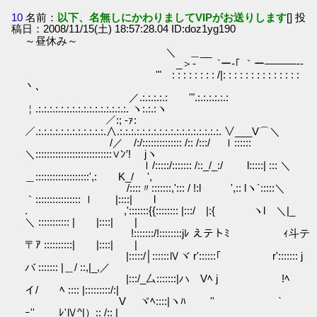
10
名前：
以下、名無しにかわりましてVIPがお送りします
[] 投
稿日：2008/11/15(土) 18:57:28.04 ID:doz1yg190
～昼休み～
＼ ＿__
_＞‐ `ー‐｢ ｀ー―――‐-
'" : : : : : : : : /|: : : : : : : : : : : : : :
丶､
／.:.:.:.:.: '".:.:.:.:.:.:
￤.:.:.:.:.:.:.:.:.:.:.:.:.:.:.:.:. ヽ:.:.:ヽ
／:; -ｧ:
／.:.:.:.:.:.:.:.:.:.:.:.:.∧.:.:.:.:.:.:.:.:.:.:.:.:.:.:.:.:.:.:. ∨___V⌒＼
/／ /:/:::::::::::::: /:: /:::/ ｌ::::::
＼:::::::::::::::::::::::::::∨ﾝ′! jヽ
ｌ/:::::/::::::: /::_/_:/ l:::::| ::: ＼
＿:::::::::::::::::::',: K_/ ',
/::::〃:::::::,'::: / !:l ',:: lヽ´:::::＼
｀:::::::::::::::: ｌ |::::| l
. ,':::::::{{:::::::: |:::/ |:{ ヽl ＼|_
＼ ::::::::::: | |::::| |
!:::::::/!::::::::jﾚ えテトﾐ ｨ斗テ
〒ｱ ::::::::::| |::::| |
|:::::/│::::::Ⅳヾ r'::::::｢ r'::::::: j
バ ::::::: |＿/ ::,|_,／
|:::/_厶:::::::|ハ Vﾍ j !ﾍ
イ/ ﾍ :::: |:::::::::/:|
V ヾﾍ::::|ヽﾊ ゞ '' `
ｰ'' ﾚ'Ⅳ^|）:: /:: |