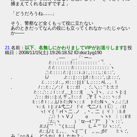
捕まえてくれるはずですよ」
「どうだろうね……」
そう、警察など全くもって役に立たない
あのときだってなんの役にも立ってくれなかったじゃない
か――
21
名前：
以下、名無しにかわりましてVIPがお送りします
[] 投
稿日：2008/11/15(土) 19:26:18.52 ID:doz1yg190
, ―- ＿,「` ー‐- _
/: : : : : : : : :! : : : : : : : : : :｀ '. 、
/: /: : : : : : : :!: : : : : : : : : : : : : : : ヽ
,': /: : : : : /: : | : : : i .:i : , : : : :, : i: : : ',
. l./ ./: : : | : : : |:/! : !: : : : ', :,l: : : :',
/. . : : : :/ : ,. ｧl : : : |:| l:` l､.: : : : ﾊl. . , !
. / : : /: : ,'／: / l: : : :l:! 、:'､＼: : `' !: :!: :!
/: : : ,': : .:ｌ: : :/＿_l: : : :l| _ヽ_lヽ、.: .: ヽ |: :|
,': : : :l:i : : |: :/, 〒.､! : : :! ,〒 ﾐ ヽ.: : : ヽ: :!
l: : : /!ｌ: .: ,L/トi':::Nヽ: : :l トi':::Nヽ_ヽ.: .: :',:l
ヽ: :l. ｌ|: :/ ﾑ弋二ﾉ !`-l 弋二ﾉ l. ｌl.:〉、: l:!
ヽ! ヾ {「 rｲヽ二 .ノ , 丶､ 二（ ヾ 〉 : l: /l
,'.:〉! ヽ V ,/ ｏ ヽヽｩ 〉: : l/ l!
,':/.:,ヽ ）` tz---t '' 7'" } `ヽ : : ',
//.:/.{￣｀ ''くl:.:.:.| l,. ┴ ''' ´l / ヽ: : :',
//.: :|,/ミミ､､、 ヽ:|´￣ { ,. ,., 彡!' !:ヽ :',
み「○○さん、どうかしましたか？」