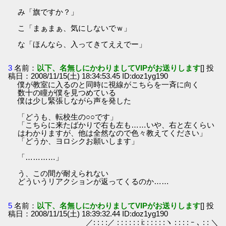
み「旗ですか？」
こ「まぁまぁ、気にしないでｗ」
な「ほんなら、入ってきてええでー」
3
名前：
以下、名無しにかわりましてVIPがお送りします
[] 投
稿日：2008/11/15(土) 18:34:53.45 ID:doz1yg190
僕が教室に入るのと同時に視線がこちらを一斉に向く
数十の瞳が僕を見つめている
僕は少し緊張しながら声を発した
「どうも、転校生の○○です」
「こちらに来たばかりで右も左も……いや、右と左くらい
はわかりますが、他は全然なので色々教えてください」
「どうか、ヨロシクお願いします」
「…………」
う、この間が耐えられない
どういうリアクションが返ってくるのか……
5
名前：
以下、名無しにかわりましてVIPがお送りします
[] 投
稿日：2008/11/15(土) 18:39:32.44 ID:doz1yg190
／: : : :／ : : : : : : i: : : : : :ヽ : : : : ｰ ､ : : ＼