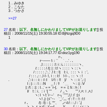
1．みゆき
2．こなた
3．つかさ
>>27
27
名前：
以下、名無しにかわりましてVIPがお送りします
[] 投
稿日：2008/11/15(土) 19:30:55.18 ID:BjNzgq9D0
1
30
名前：
以下、名無しにかわりましてVIPがお送りします
[] 投
稿日：2008/11/15(土) 19:34:17.77 ID:doz1yg190
r-､
rｰ―― !: : `´￣｀. .' . ､
,!: : : : : : :!: i : i､: : : : : : : :ヽ、
/: : : : : / /|: | : l:!ヽ : : : : ヽ : :ヽ
/ : : : : : ,': ,' .! l: : !| l: i、: : : ヽｉ : ',
/ : : : ,: : ,!-!‐ !,ｌ: : l:! !‐!- ､ : : ヽ : !
. ,': i: : : i: : :l :l lﾉ!: : !! |/ ヽ : : i: ',: |
l : |: : : !: : :N ＿! : ﾘ ' ＿ ヽ: :|: :V
|: /!: : :|: : l. ,´＝= `r‐{. =＝ミ!i: :ｈ: !
l/ !: : i、:ｉ'{ '''' ﾉ ,.ヽ ''''ﾉ,ﾊ:ｌ,ﾊ,!
ヽ: l ヽ!:`iｰ‐‐' r‐┐`''''",!,! :i' :|:i
ヽ! ,|: |:i`'ｰ- `_‐',., イ: !': : !: :!:!
r ､ /|: :!|: : |, '^'、 ,ハl:/: : :,! : ',|
ヽ ヽ_r_v r! :ヾ―l, Ｖ /: : : ハ: :ヽ