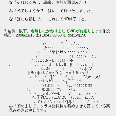
な「それじゃあ……高良、お前が面倒みたり」
み「私でしょうか？ はい、了解いたしました」
な「ほなら頼むで。 これにてHR終了っと」
7
名前：
以下、名無しにかわりましてVIPがお送りします
[] 投
稿日：2008/11/15(土) 18:43:30.68 ID:doz1yg190
r-､
rｰ―― !: : `´￣｀. .' . ､
,!: : : : : : :!: i : i､: : : : : : : :ヽ、
/: : : : : / /|: | : l:!ヽ : : : : ヽ : :ヽ
/ : : : : : ,': ,' .! l: : !| l: i、: : : ヽｉ : ',
/ : : : ,: : ,!-!‐ !,ｌ: : l:! !‐!- ､ : : ヽ : !
. ,': i: : : i: : :l :l lﾉ!: : !! |/ ヽ : : i: ',: |
l : |: : : !: : :N ＿! : ﾘ ' ＿ ヽ: :|: :V
|: /!: : :|: : l. ,´＝= `r‐{. =＝ミ!i: :ｈ: !
l/ !: : i、:ｉ'{ '''' ﾉ ,.ヽ ''''ﾉ,ﾊ:ｌ,ﾊ,!
ヽ: l ヽ!:`iｰ‐‐' r‐┐`''''",!,! :i' :|:i
ヽ! ,|: |:i`'ｰ- `_‐',., イ: !': : !: :!:!
r ､ /|: :!|: : |, '^'、 ,ハl:/: : :,! : ',|
ヽ ヽ_r_v r! :ヾ―l, Ｖ /: : : ハ: :ヽ
Y,. -{ Y!:',: :ヽ:.:.V´,ﾌ､ヽ/ : : /:.:｀i,: : :',
l、/´）ﾊヽ'､ :ヽ:.ヾｲ|.!|､! : :, ':.:.:./ ! : : ヽ
み「初めまして、クラス委員長を務めさせて貰っている高
良みゆきと申します」