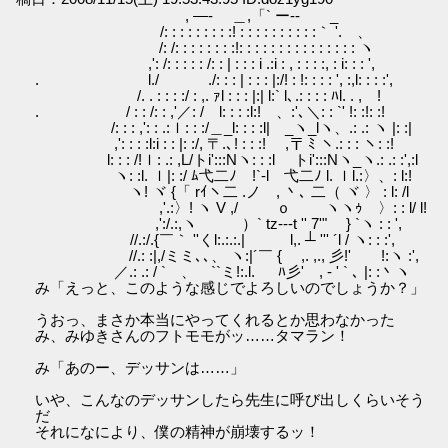
, ―- ＿,「` ー‐- _
/: : : : : : : : :! : : : : : : : : : :｀ '. 、
/: /: : : : : : : :!: : : : : : : : : : : : : : : ヽ
,': /: : : : : /: : | : : : i .:i : , : : : :, : i: : : ',
. l./ ./: : : | : : : |:/! : !: : : : ', :,l: : : :',
/. . : : : :/ : ,. ｧl : : : |:| l:` l､.: : : : ﾊl. . , !
. / : : /: : ,'／: / l: : : :l:! 、:'､＼: : `' !: :!: :!
/: : : ,': : .:ｌ: : :/＿_l: : : :l| _ヽ_lヽ、.: .: ヽ |: :|
,': : : :l:i : : |: :/, 〒.､! : : :! ,〒 ﾐ ヽ.: : : ヽ: :!
l: : : /!ｌ: .: ,L/トi':::Nヽ: : :l トi':::Nヽ_ヽ.: .: :',:l
ヽ: :l. ｌ|: :/ ﾑ弋二ﾉ !`-l 弋二ﾉ l. ｌl.:〉、: l:!
ヽ! ヾ {「 rｲヽ二 .ノ , 丶､ 二（ ヾ 〉 : l: /l
,'.:〉! ヽ V ,/ ｏ ヽヽｩ 〉: : l/ l!
,':/.:,ヽ ）` tz---t '' 7'" } `ヽ : : ',
//.:/.{￣｀ ''くl:.:.:.| l,. ┴ ''' ´l / ヽ: : :',
//.: :|,/ミミ､､、 ヽ:|´￣ { ,. ,., 彡!' !:ヽ :',
／.: .: / ` 、 ``ミ!:.l. ﾊ彡' , - ' ` ､ |: :丶ヽ
み「えっと、このような感じでよろしいのでしょうか？」
うおっ、まさか本当にやってくれるとか思わなかった
み、みゆきさんのフトモモがッ……タマラン！
み「あのー、デッサンは……」
いや、こんなのデッサンしたら先生に呼び出しくらいそう
だ
それになにより、僕の精神が崩壊するッ！