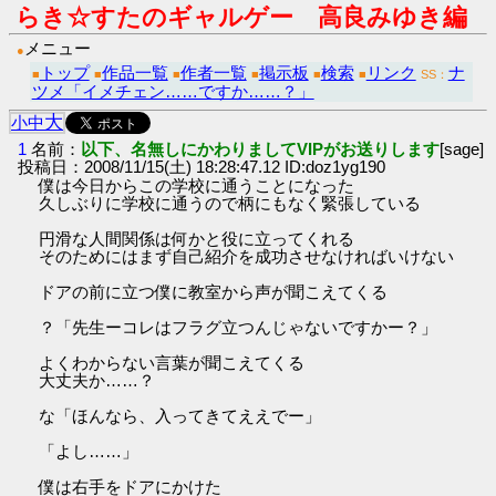
らき☆すたのギャルゲー 高良みゆき編
メニュー
●
トップ
作品一覧
作者一覧
掲示板
検索
リンク
ナ
■
■
■
■
■
■
SS：
ツメ「イメチェン……ですか……？」
大
小
中
1
名前：
以下、名無しにかわりましてVIPがお送りします
[sage]
投稿日：2008/11/15(土) 18:28:47.12 ID:doz1yg190
僕は今日からこの学校に通うことになった
久しぶりに学校に通うので柄にもなく緊張している
円滑な人間関係は何かと役に立ってくれる
そのためにはまず自己紹介を成功させなければいけない
ドアの前に立つ僕に教室から声が聞こえてくる
？「先生ーコレはフラグ立つんじゃないですかー？」
よくわからない言葉が聞こえてくる
大丈夫か……？
な「ほんなら、入ってきてええでー」
「よし……」
僕は右手をドアにかけた