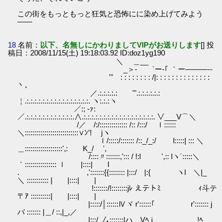
この街をもっともっと狂気と恐怖にに染め上げてみよう
――
18
名前：
以下、名無しにかわりましてVIPがお送りします
[] 投
稿日：2008/11/15(土) 19:18:03.92 ID:doz1yg190
＼ ＿__
_＞‐ `ー‐｢ ｀ー―――‐-
'" : : : : : : : : /|: : : : : : : : : : : : : :
丶､
／.:.:.:.:.: '".:.:.:.:.:.:
￤.:.:.:.:.:.:.:.:.:.:.:.:.:.:.:.:. ヽ:.:.:ヽ
／:; -ｧ:
／.:.:.:.:.:.:.:.:.:.:.:.:.∧.:.:.:.:.:.:.:.:.:.:.:.:.:.:.:.:.:.:. ∨___V⌒＼
/／ /:/:::::::::::::: /:: /:::/ ｌ::::::
＼:::::::::::::::::::::::::::∨ﾝ′! jヽ
ｌ/:::::/::::::: /::_/_:/ l:::::| ::: ＼
＿:::::::::::::::::::',: K_/ ',
/::::〃:::::::,'::: / !:l ',:: lヽ´:::::＼
｀:::::::::::::::: ｌ |::::| l
. ,':::::::{{:::::::: |:::/ |:{ ヽl ＼|_
＼ ::::::::::: | |::::| |
!:::::::/!::::::::jﾚ えテトﾐ ｨ斗テ
〒ｱ ::::::::::| |::::| |
|:::::/│::::::Ⅳヾ r'::::::｢ r'::::::: j
バ ::::::: |＿/ ::,|_,／
|:::/_厶:::::::|ハ Vﾍ j !ﾍ