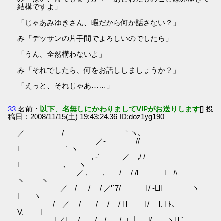
結構ですよ」
「じゃあみゆきさん、暇だから何か話さない？」
み「デッサンの片手間でよろしいのでしたら」
「うん、全然構わないよ」
み「それでしたら、何をお話ししましょうか？」
「えっと、それじゃあ……」
33
名前：
以下、名無しにかわりましてVIPがお送りします
[] 投
稿日：2008/11/15(土) 19:43:24.36 ID:doz1yg190
／ / ｀ヽ､
／‐ //
l ｀ヽ
, ‐´ ／ ,/ /
l ､ ヽ
／ , , / / /l l ﾊ
ヽ ヽ
／ / / / ／'´7/ l / -Lll ヽ
l ヽ
/ ／ / / / / l l l / l. l ﾄ､
V. l
l ／l / / / _,/､」│ l/ ヽl l `