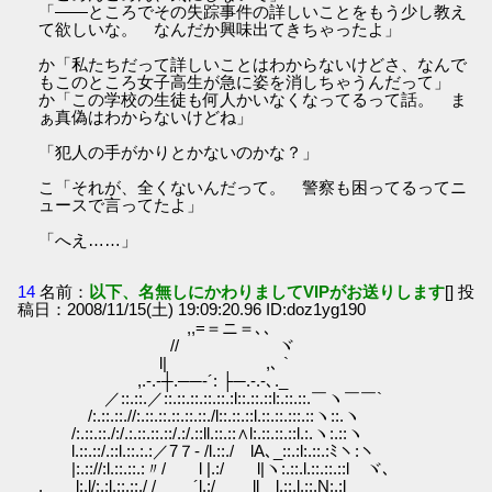
「――ところでその失踪事件の詳しいことをもう少し教え
て欲しいな。 なんだか興味出てきちゃったよ」
か「私たちだって詳しいことはわからないけどさ、なんで
もこのところ女子高生が急に姿を消しちゃうんだって」
か「この学校の生徒も何人かいなくなってるって話。 ま
ぁ真偽はわからないけどね」
「犯人の手がかりとかないのかな？」
こ「それが、全くないんだって。 警察も困ってるってニ
ュースで言ってたよ」
「へえ……」
14
名前：
以下、名無しにかわりましてVIPがお送りします
[] 投
稿日：2008/11/15(土) 19:09:20.96 ID:doz1yg190
,,=＝ニ＝､､
// ヾ
l| ,､ `
,.-.‐┼.──‐´: ├─.-.-､._
／::.::.／::.::.::.::.::.:l::.::.::l:.::.::.￣ヽ￣￣`
/:.::.::.//:.::.::.::.::.::./l::.::.::l.::.::.:::.::ヽ::.ヽ
/:.::.::./:/.:.::.::.::/.:/.::ll.::.::∧l:.::.::.::l.:.ヽ:.::ヽ
l.::.::/.::l.::.:.:／7７‐ /l.::./ lA､_::.:l:.::.:ﾐヽ:ヽ
|:.:://:l.::.::.:〃/ l |.:/ l|ヽ:.::.l.::.::.::l ヾ､
. l:.l/:.:l.::.::./ / ´l.:/ ll l.::.l.::.N:.:l