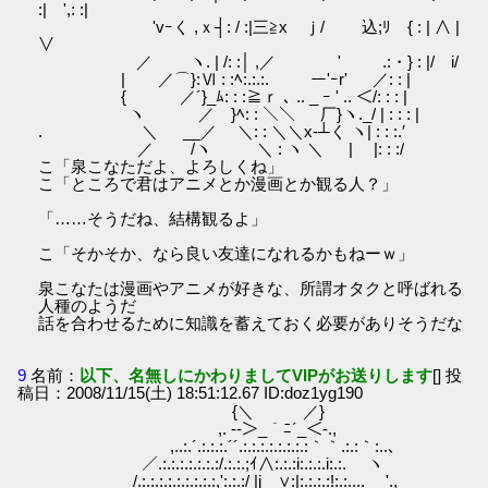
:| ',: :|
'vｰく ,ｘ┤: / :|三≧x ｊ/ 込;ﾘ { : | ∧ |
∨
／ ヽ. | /: :│ ,／ ' .:・} : |/ i/
| ／⌒}:Ⅵ : :ﾍ:.:.:. ー'ｰr' ／: : |
{ ／´}_ﾑ: : :≧ｒ ､ .. _ ｰ ' .. ＜/: : : |
ヽ ／ }ﾍ: : ＼＼ 厂}ヽ._/ | : : : |
. ＼ __／ ＼: : ＼＼x-┴く ヽ| : : :.′
／ /ヽ ＼ : ヽ ＼ | |: : :/
こ「泉こなただよ、よろしくね」
こ「ところで君はアニメとか漫画とか観る人？」
「……そうだね、結構観るよ」
こ「そかそか、なら良い友達になれるかもねーｗ」
泉こなたは漫画やアニメが好きな、所謂オタクと呼ばれる
人種のようだ
話を合わせるために知識を蓄えておく必要がありそうだな
9
名前：
以下、名無しにかわりましてVIPがお送りします
[] 投
稿日：2008/11/15(土) 18:51:12.67 ID:doz1yg190
{＼ ／}
,. -‐＞_｀ﾆ´_＜-.,
,..:.´.:.:.:.´´.:.:.:.:.:.:.:.:｀｀.:.:｀:..､
／.:.:.:.:.:.:.:/.:.:.;ｲ∧:.:.:i:.:.:.i:.:. ヽ
/.:.:.:.:.:.:.:.:.:,':.:.:/ |j ∨:|:.:.:.:!:.:.... '.,