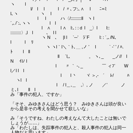
ヽ l
l/ l l l / 〃､フ:､∧ l ﾆ=ﾐ
l､ヽ ヽ l
l l ハ〈/:::::::::ll ヽ l
´,､/`:､ヽヽ l l
l ∧ l ∧ l:､: :ｄ l _〉l l::
:::::::::〉,l l ､ l l
ヽ Nゝ､ |l l `─' ﾗ´F l: : ´,､/N､
l l ﾘ
ヽ ヽl｀l＼｀ﾄ､＿ ,ノ ' l ` ‐' ' / ﾊ.
ﾄ l ll
ll `l,､ 。 ヽ､_ _ノ// l
N ｲlﾉ l
l 〃 ｀ ‐､_ ￣ ィﾌ' W
l／l l l
l l 丶 ヾ ＞,‐ ´ ﾚ/ ﾊ
ヽl l
l / l＿,＿ ,〉, ノ ／' ノ
ミ､l ll l
み「事件の犯人、ですか」
「そそ、みゆきさんはどう思う？ みゆきさんは頭が良い
から是非その考えを聞かせて欲しいな」
み「そうですね、わたしの考えなんて大したことは無いで
しょうが……」
み「わたしは、失踪事件の犯人と、殺人事件の犯人は同一
人物だと思います」