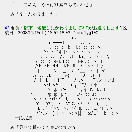
「……ごめん、やっぱり素立ちでいいよ」
み「？ わかりました」
43
名前：
以下、名無しにかわりましてVIPがお送りします
[] 投
稿日：2008/11/15(土) 19:57:18.93 ID:doz1yg190
r-､
rｰ―― !: : `´￣｀. .' . ､
,!: : : : : : :!: i : i､: : : : : : : :ヽ、
/: : : : : / /|: | : l:!ヽ : : : : ヽ : :ヽ
/ : : : : : ,': ,' .! l: : !| l: i、: : : ヽｉ : ',
/ : : : ,: : ,!-!‐ !,ｌ: : l:! !‐!- ､ : : ヽ : !
. ,': i: : : i: : :l :l lﾉ!: : !! |/ ヽ : : i: ',: |
l : |: : : !: : :N ＿! : ﾘ ' ＿ ヽ: :|: :V
|: /!: : :|: : l. ,´＝= `r‐{. =＝ミ!i: :ｈ: !
l/ !: : i、:ｉ'{ '''' ﾉ ,.ヽ ''''ﾉ,ﾊ:ｌ,ﾊ,!
ヽ: l ヽ!:`iｰ‐‐' r‐┐`''''",!,! :i' :|:i
ヽ! ,|: |:i`'ｰ- `_‐',., イ: !': : !: :!:!
r ､ /|: :!|: : |, '^'、 ,ハl:/: : :,! : ',|
ヽ ヽ_r_v r! :ヾ―l, Ｖ /: : : ハ: :ヽ
Y,. -{ Y!:',: :ヽ:.:.V´,ﾌ､ヽ/ : : /:.:｀i,: : :',
l、/´）ﾊヽ'､ :ヽ:.ヾｲ|.!|､! : :, ':.:.:./ ! : : ヽ
/ `ｭ,ノ }i 〉ヽ :ヽ:ヾ|,|,!'l: :/:/:., ' !: : : : ヽ
「一応完成……」
み「見せて貰っても良いですか？」