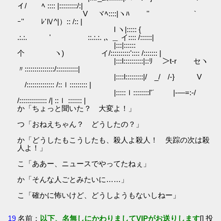
イ/ ﾍ :::: |:::::::::/:|
V ヾﾍ::::|ヽﾊ ゞ '' `
ｰ'' ﾚ'Ⅳ^|）:: /:: |
l ヽ|::::: {
.:.:. ' ::.:.:. ,､ ＿ イ:::: /::::::|
|:::|::::::
个 ヽ) イ/::::::::::':::: /::::::: |
|:::l::::::::::|::ﾘ ＞t-r セヽ
〃:::::::::::::::/:::::::::::|
|::::l:::::::::|/ _/ /-} V
/:::::::::::::: /::ｌ::::::::: |
|:::::ｌ::::::::l'´ |-―=:-/
/:::::::::::::: /| ::ｌ ::::::: |
か「ちょっと聞いた？ 大変よ！」
つ「おねえちゃん？ どうしたの？」
か「どうしたもこうしたも、殺人よ殺人！ 失踪の次は殺
人よ！」
こ「ああー、ニュースでやってたねぇ」
か「そんな人ごとみたいに……」
こ「確かに怖いけど、どうしようもないしねー」
19
名前：
以下、名無しにかわりましてVIPがお送りします
[] 投