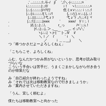
,' ...:.:.:.:.:!:.斗‐/ j! ',:!＼‐|-:.:.:.:.:.:ﾊ
i.:.:.:.:.:.:.:.|:.:/!/ ｉ! ヽ!.:.:.:.:.:.:.:.ﾊ
|.:.:|.:.:.:.:.:|/ｨﾁ行 仡ミx∨:.:.:.:ｉ:.::.:!
|.:.:|:i.:.:.:.:.!{ !､::ﾉ! {､::ﾉj }.∨:.:.|.|､:.!
|.:.:|:|:.:.:.:.:!弋ｚｿ 弋ｚ'ｿ .∧:.:ｲ:| ヾ
. |.:.:!:|:.:.:.:.|xwx ' xwx/ !/ｌ:.ｌ
. |/|.:|.:.|:.:.!､ r_っ /<´:.:.i､!
|ｲ.:.|:.:.|､＞ .,__ __,.. イ:./∨:,'
. ヽj.:.:.| ヽ;r‐| ￣ |‐ ､/i/ i/
＼ｌ／ i' ｀i ＼
／ ｉ＿＿__j ＼
つ「柊つかさだよーよろしくねぇ」
「こちらこそ、よろしくね」
ふむ、なんだかつかみ所がないというか、思考が読み取り
づらいな
こういう手合いは苦手だ、うまくごまかしながら付き合う
のが得策だな
み「自己紹介が終わったようですね」
み「それでは次は移動教室なので行きましょうか」
み「案内させていただきますね」
「うん、宜しく頼むよ」
僕たちは移動教室へと向かった