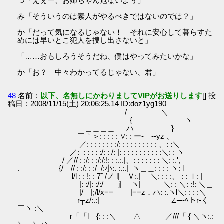
つ「えぇー、お姉ちゃん危ないよぅ」
み「そういうのは素人がやるべきではないのでは？」
か「だって気になるじゃない！ それに安心して暮らすた
めには早いとこ犯人を捜し出さないと」
「……おもしろうそうだね、僕はやってみたいかな」
か「お？ 中々わかってるじゃない、君」
48
名前：
以下、名無しにかわりましてVIPがお送りします
[] 投
稿日：2008/11/15(土) 20:06:25.14 ID:doz1yg190
/ ＼
{ ヽ
＿＿＿＿ ハ }
￣｀＞: : : : : ∨: : ー‐ --yz 、
／: : : : : : : :/: : : : : : : : : : 、: :＼
／:_: : : : :/: : /: |: : : : : : : : : : :＼: : ヽ
/ ／// : :/: : :/:/:!: : :.:.|、: : : : : : : ＼: :.',
. {/ // : :/: : :/_/:小:. :.:.|_ヽ＿＿: : : : ヽ: l
l/l : : !: : 7ﾞ/ノ l| Ｖ:.| ＼: : : :、 : : ｌ: |
|: :/|: :/:/ j| ヽ| ＼: : ＼: :!: ＼＿
|/ |;/l/x≡≡ |≡≡z．ハ: :.ヽl＼: : : :＼
r┬z/:.:| ∠─-ﾍトr-く
￣ヽ :＼
r「「l {: : :＼ △ ／///「 { ＼ヽ:.: