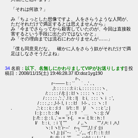
「それは何故？」
み「ちょっとした想像ですよ、人をさらうような人間が、
ただそれだけで満足するとは思えませんから」
み「今までさらってから殺害していたのが、今回は直接殺
害するという手段に出たのではないかと」
み「その理由までは流石にわかりませんが……」
「僕も同意見だな。 確かに人をさらう奴がそれだけで満
足はしなさそうだよね」
34
名前：
以下、名無しにかわりましてVIPがお送りします
[] 投
稿日：2008/11/15(土) 19:46:28.37 ID:doz1yg190
r-､
rｰ―― !: : `´￣｀. .' . ､
,!: : : : : : :!: i : i､: : : : : : : :ヽ、
/: : : : : / /|: | : l:!ヽ : : : : ヽ : :ヽ
/ : : : : : ,': ,' .! l: : !| l: i、: : : ヽｉ : ',
/ : : : ,: : ,!-!‐ !,ｌ: : l:! !‐!- ､ : : ヽ : !
. ,': i: : : i: : :l :l lﾉ!: : !! |/ ヽ : : i: ',: |
l : |: : : !: : :N ＿! : ﾘ ' ＿ ヽ: :|: :V
|: /!: : :|: : l. ,´＝= `r‐{. =＝ミ!i: :ｈ: !
l/ !: : i、:ｉ'{ '''' ﾉ ,.ヽ ''''ﾉ,ﾊ:ｌ,ﾊ,!
ヽ: l ヽ!:`iｰ‐‐' r‐┐`''''",!,! :i' :|:i
ヽ! ,|: |:i`'ｰ- `_‐',., イ: !': : !: :!:!
r ､ /|: :!|: : |, '^'、 ,ハl:/: : :,! : ',|