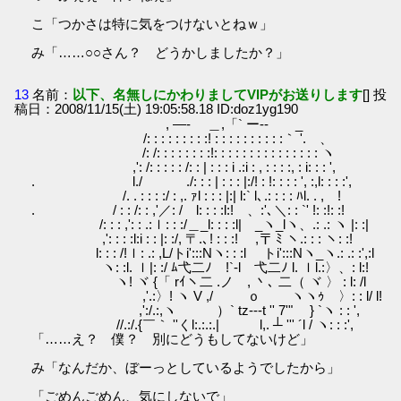
こ「つかさは特に気をつけないとねｗ」
み「……○○さん？ どうかしましたか？」
13
名前：
以下、名無しにかわりましてVIPがお送りします
[] 投
稿日：2008/11/15(土) 19:05:58.18 ID:doz1yg190
, ―- ＿,「` ー‐- _
/: : : : : : : : :! : : : : : : : : : :｀ '. 、
/: /: : : : : : : :!: : : : : : : : : : : : : : : ヽ
,': /: : : : : /: : | : : : i .:i : , : : : :, : i: : : ',
. l./ ./: : : | : : : |:/! : !: : : : ', :,l: : : :',
/. . : : : :/ : ,. ｧl : : : |:| l:` l､.: : : : ﾊl. . , !
. / : : /: : ,'／: / l: : : :l:! 、:'､＼: : `' !: :!: :!
/: : : ,': : .:ｌ: : :/＿_l: : : :l| _ヽ_lヽ、.: .: ヽ |: :|
,': : : :l:i : : |: :/, 〒.､! : : :! ,〒 ﾐ ヽ.: : : ヽ: :!
l: : : /!ｌ: .: ,L/トi':::Nヽ: : :l トi':::Nヽ_ヽ.: .: :',:l
ヽ: :l. ｌ|: :/ ﾑ弋二ﾉ !`-l 弋二ﾉ l. ｌl.:〉、: l:!
ヽ! ヾ {「 rｲヽ二 .ノ , 丶､ 二（ ヾ 〉 : l: /l
,'.:〉! ヽ V ,/ ｏ ヽヽｩ 〉: : l/ l!
,':/.:,ヽ ）` tz---t '' 7'" } `ヽ : : ',
//.:/.{￣｀ ''くl:.:.:.| l,. ┴ ''' ´l / ヽ: : :',
「……え？ 僕？ 別にどうもしてないけど」
み「なんだか、ぼーっとしているようでしたから」
「ごめんごめん、気にしないで」