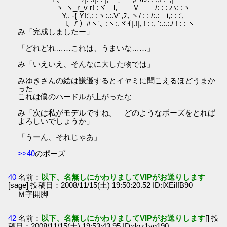
ヽ ヽ_r_v r! :ヾ―l, Ｖ /: : : ハ: :ヽ
Y,. -{ Y!:',: :ヽ:.:.V´,ﾌ､ヽ/ : : /:.:｀i,: : :',
l、/´）ﾊヽ'､ :ヽ:.ヾｲ|.!|､! : :, ':.:.:./ ! : : ヽ
み「完成しましたー」
「どれどれ……これは、うまいな……」
み「いえいえ、そんなに大した物では」
みゆきさんの絵は謙遜するとイヤミに聞こえるほどうまか
った
これは僕のハードルが上がったな
み「次は私がモデルですね。 どのようなポーズをとれば
よろしいでしょうか」
「うーん、それじゃあ」
>>40
のポーズ
40
名前：
以下、名無しにかわりましてVIPがお送りします
[sage] 投稿日：2008/11/15(土) 19:50:20.52 ID:lXEiIfB90
Ｍ字開脚
42
名前：
以下、名無しにかわりましてVIPがお送りします
[] 投
稿日：2008/11/15(土) 19:53:43.95 ID:doz1yg190