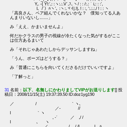
Y,. -{ Y!:',: :ヽ:.:.V´,ﾌ､ヽ/ : : /:.:｀i,: : :',
l、/´）ﾊヽ'､ :ヽ:.ヾｲ|.!|､! : :, ':.:.:./ ! : : ヽ
「高良さん、ペア組んでくれないかな？ 僕知ってる人あ
んまりいないし……」
み「ええ、かまいませんよ」
何だかクラスの男子の視線が冷たくなった気がするがここ
は仕方あるまいて
み「それじゃあわたしからデッサンしますね」
「うん、ポーズはどうする？」
み「普通にこちらを向いてくださるだけでいいですよ」
「了解っと」
31
名前：
以下、名無しにかわりましてVIPがお送りします
[] 投
稿日：2008/11/15(土) 19:37:39.50 ID:doz1yg190
／ / ｀ヽ､
／‐ //
l ｀ヽ
, ‐´ ／ ,/ /
l ､ ヽ
／ , , / / /l l ﾊ