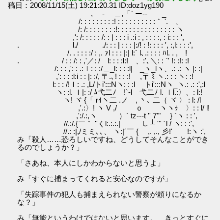
稿日：2008/11/15(土) 19:21:20.31 ID:doz1yg190
, ―- ＿,「` ー‐- _
/: : : : : : : : :! : : : : : : : : : :｀ '. 、
/: /: : : : : : : :!: : : : : : : : : : : : : : : ヽ
,': /: : : : : /: : | : : : i .:i : , : : : :, : i: : : ',
. l./ ./: : : | : : : |:/! : !: : : : ', :,l: : : :',
/. . : : : :/ : ,. ｧl : : : |:| l:` l､.: : : : ﾊl. . , !
. / : : /: : ,'／: / l: : : :l:! 、:'､＼: : `' !: :!: :!
/: : : ,': : .:ｌ: : :/＿_l: : : :l| _ヽ_lヽ、.: .: ヽ |: :|
,': : : :l:i : : |: :/, 〒.､! : : :! ,〒 ﾐ ヽ.: : : ヽ: :!
l: : : /!ｌ: .: ,L/トi':::Nヽ: : :l トi':::Nヽ_ヽ.: .: :',:l
ヽ: :l. ｌ|: :/ ﾑ弋二ﾉ !`-l 弋二ﾉ l. ｌl.:〉、: l:!
ヽ! ヾ {「 rｲヽ二 .ノ , 丶､ 二（ ヾ 〉 : l: /l
,'.:〉! ヽ V ,/ ｏ ヽヽｩ 〉: : l/ l!
,':/.:,ヽ ）` tz---t '' 7'" } `ヽ : : ',
//.:/.{￣｀ ''くl:.:.:.| l,. ┴ ''' ´l / ヽ: : :',
//.: :|,/ミミ､､、 ヽ:|´￣ { ,. ,., 彡!' !:ヽ :',
み「殺人……恐ろしいですね、どうしてそんなことができ
るのでしょうか？」
「さあね、本人にしかわからないと思うよ」
み「すぐに捕まってくれると安心なのですが」
「失踪事件の犯人も捕まえられない警察が頼りになるか
な？」
み「無能というわけではないと思います。 きっとすぐに