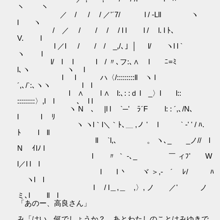
ヽ ヽ
／ / / / ／'´7/ l / -Lll ヽ
l ヽ
/ ／ / / / / l l l / l. l ﾄ､
V. l
l ／l / / / _,/､」│ l/ ヽl l `
ヽ l
l/ l l l / 〃､フ:､∧ l ﾆ=ﾐ
l､ヽ ヽ l
l l ハ〈/:::::::::ll ヽ l
´,､/`:､ヽヽ l l
l ∧ l ∧ l:､: :ｄ l _〉l l::
:::::::::〉,l l ､ l l
ヽ Nゝ､ |l l `─' ﾗ´F l: : ´,､/N､
l l ﾘ
ヽ ヽl｀l＼｀ﾄ､＿ ,ノ ' l ` ‐' ' / ﾊ.
ﾄ l ll
ll `l,､ 。 ヽ､_ _ノ// l
N ｲlﾉ l
l 〃 ｀ ‐､_ ￣ ィﾌ' W
l／l l l
l l 丶 ヾ ＞,‐ ´ ﾚ/ ﾊ
ヽl l
l / l＿,＿ ,〉, ノ ／' ノ
ミ､l ll l
「あのー、高良さん」
み「はい、何でしょうか？ あとわたしのことはみゆきで