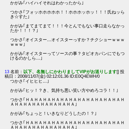
かがみ｢ハイハイそれはわかったから｣
つかさ｢フォッホホホホホ！！ホホホッホッ！！！氏ねッら
き☆すた｣
かがみ｢まてまてまて！！！今とんでもない事口走らなかっ
たか！！！？｣
つかさ｢オイスター…オイスターっすか？チクショーｗｗｗ
ｗｗｗ｣
かがみ｢オイスターってソースの事？タピオカパンにでもつ
けるのかしら…｣
13
名前：
以下、名無しにかわりましてVIPがお送りします
[] 投
稿日：2008/11/07(金) 02:12:01.36 ID:E0Q4EWH/0
つかさ｢イヒヒヒ…｣
かがみ｢ヒッ！？き、気持ち悪い笑い方やめろコラ！！｣
つかさ｢ＨＡＨＡＨＡＨＡＨＡＨＡＨＡＨＡＨＡＨＡＨＡＨ
ＡＨＡＨＡＨＡＨＡＨＡＨＡＨＡ｣
かがみ｢ちょっと！いきなりどうしたの！？｣
つかさ｢ＨＡＨＡＨＡＨＡＨＡＨＡＨＡＨＡＨＡＨＡＨＡＨ
ＡＨＡＨＡＨＡＨＡＨＡＨＡＨＡ｣