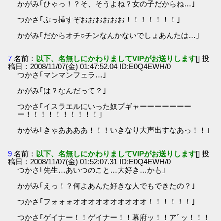
かがみ｢ひゃっ！？そ、そうよね？女の子だからね…｣
つかさ｢ぶっ挿すぞおおおおおお！！！！！！！｣
かがみ｢だからオチ○チンなんかないでしょあんたは…｣
7
名前：
以下、名無しにかわりましてVIPがお送りします
[] 投
稿日：2008/11/07(金) 01:47:52.04 ID:E0Q4EWH/0
つかさ｢マンマンフェラ…｣
かがみ｢は？なんだって？｣
つかさ｢イスラエルにいった奴プギャーーーーーーー
ー！！！！！！！！！！｣
かがみ｢きゃああああ！！！いきなり大声出すなあっ！！｣
9
名前：
以下、名無しにかわりましてVIPがお送りします
[] 投
稿日：2008/11/07(金) 01:52:07.31 ID:E0Q4EWH/0
つかさ｢先生…あいつのこと…大好き…かも｣
かがみ｢えっ！？何よあんた好きな人でもできたの？｣
つかさ｢フォォォオオオオオオオオオオ！！！！！！｣
つかさ｢ゲイナー！！ゲイナー！！幕府ッ！！アﾞッ！！！