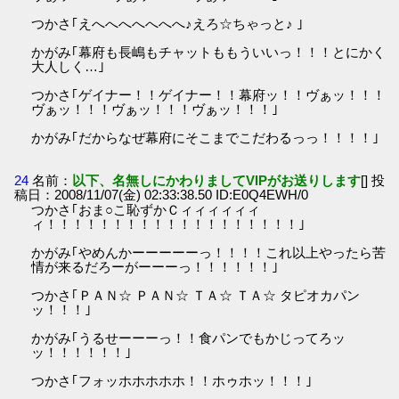
つかさ｢えへへへへへへへ♪えろ☆ちゃっと♪ ｣
かがみ｢幕府も長嶋もチャットももういいっ！！！とにかく
大人しく…｣
つかさ｢ゲイナー！！ゲイナー！！幕府ッ！！ヴぁッ！！！
ヴぁッ！！！ヴぁッ！！！ヴぁッ！！！｣
かがみ｢だからなぜ幕府にそこまでこだわるっっ！！！！｣
24
名前：
以下、名無しにかわりましてVIPがお送りします
[] 投
稿日：2008/11/07(金) 02:33:38.50 ID:E0Q4EWH/0
つかさ｢おま○こ恥ずかＣィィィィィィ
ィ！！！！！！！！！！！！！！！！！！！｣
かがみ｢やめんかーーーーーっ！！！！これ以上やったら苦
情が来るだろーがーーーっ！！！！！！｣
つかさ｢ＰＡＮ☆ ＰＡＮ☆ ＴＡ☆ ＴＡ☆ タピオカパン
ッ！！！｣
かがみ｢うるせーーーっ！！食パンでもかじってろッ
ッ！！！！！！｣
つかさ｢フォッホホホホホ！！ホゥホッ！！！｣