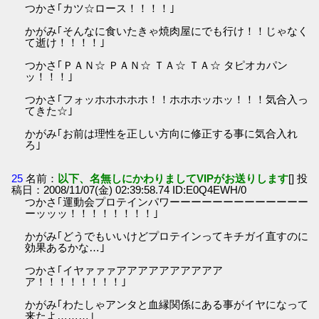
つかさ｢カツ☆ロース！！！！｣
かがみ｢そんなに食いたきゃ焼肉屋にでも行け！！じゃなく
て逝け！！！！｣
つかさ｢ＰＡＮ☆ ＰＡＮ☆ ＴＡ☆ ＴＡ☆ タピオカパン
ッ！！！｣
つかさ｢フォッホホホホホ！！ホホホッホッ！！！気合入っ
てきた☆｣
かがみ｢お前は理性を正しい方向に修正する事に気合入れ
ろ｣
25
名前：
以下、名無しにかわりましてVIPがお送りします
[] 投
稿日：2008/11/07(金) 02:39:58.74 ID:E0Q4EWH/0
つかさ｢運動会プロテインパワーーーーーーーーーーーーー
ーッッッ！！！！！！！！｣
かがみ｢どうでもいいけどプロテインってキチガイ直すのに
効果あるかな…｣
つかさ｢イヤァァァアアアアアアアアアア
ア！！！！！！！！｣
かがみ｢わたしゃアンタと血縁関係にある事がイヤになって
来たよ………｣