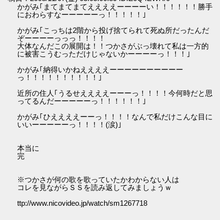
かがみ｢まてまてまてええええーーーーい！！！！！！勝手
におわらすなーーーーーっ！！！！！｣
かがみ｢こっちは2階から投げ捨てられて死ぬ所だったんだ
ぞーーーーっっっ！！！！
大体なんだこの展開は！！つかさがぶっ壊れて私は一方的
に被害こうむっただけじゃないかーーーーっ！！！｣
かがみ｢納得いかねええええーーーーーーーーーー
っ！！！！！！！！！！｣
近所の住人｢うるせええええーーーっ！！！！今何時だと思
ってるんだーーーーーっ！！！！！！｣
かがみ｢ひええええーーっ！！！！なんで私だけこんな目に
いいーーーーーっ！！！！(涙)｣
本当に
完
※つかさが何の歌を歌っていたかわからない人は
コレを見ながらＳＳを読み返してみましょうｗ
ttp://www.nicovideo.jp/watch/sm1267718