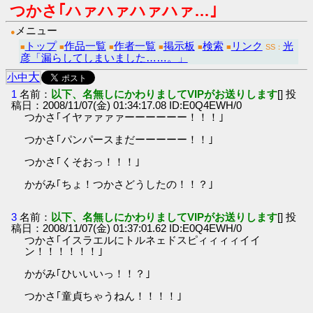
つかさ｢ハァハァハァハァ…｣
メニュー
●
トップ
作品一覧
作者一覧
掲示板
検索
リンク
光
■
■
■
■
■
■
SS：
彦「漏らしてしまいました……。」
大
小
中
1
名前：
以下、名無しにかわりましてVIPがお送りします
[] 投
稿日：2008/11/07(金) 01:34:17.08 ID:E0Q4EWH/0
つかさ｢イヤァァァァーーーーーー！！！｣
つかさ｢パンパースまだーーーーー！！｣
つかさ｢くそおっ！！！｣
かがみ｢ちょ！つかさどうしたの！！？｣
3
名前：
以下、名無しにかわりましてVIPがお送りします
[] 投
稿日：2008/11/07(金) 01:37:01.62 ID:E0Q4EWH/0
つかさ｢イスラエルにトルネェドスピィィィィイイ
ン！！！！！！｣
かがみ｢ひいいいっ！！？｣
つかさ｢童貞ちゃうねん！！！！｣