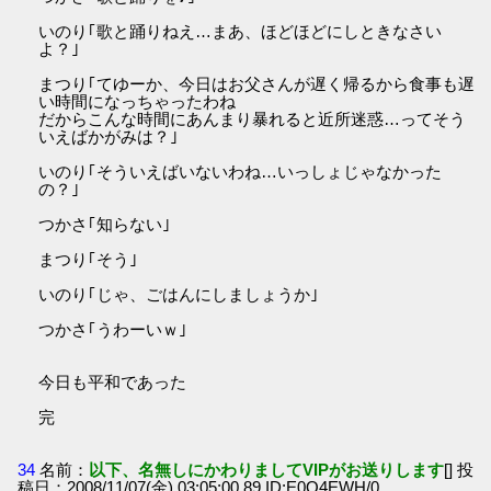
いのり｢歌と踊りねえ…まあ、ほどほどにしときなさい
よ？｣
まつり｢てゆーか、今日はお父さんが遅く帰るから食事も遅
い時間になっちゃったわね
だからこんな時間にあんまり暴れると近所迷惑…ってそう
いえばかがみは？｣
いのり｢そういえばいないわね…いっしょじゃなかった
の？｣
つかさ｢知らない｣
まつり｢そう｣
いのり｢じゃ、ごはんにしましょうか｣
つかさ｢うわーいｗ｣
今日も平和であった
完
34
名前：
以下、名無しにかわりましてVIPがお送りします
[] 投
稿日：2008/11/07(金) 03:05:00.89 ID:E0Q4EWH/0