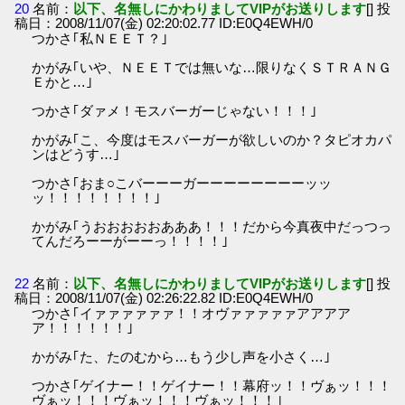
20
名前：
以下、名無しにかわりましてVIPがお送りします
[] 投
稿日：2008/11/07(金) 02:20:02.77 ID:E0Q4EWH/0
つかさ｢私ＮＥＥＴ？｣
かがみ｢いや、ＮＥＥＴでは無いな…限りなくＳＴＲＡＮＧ
Ｅかと…｣
つかさ｢ダァメ！モスバーガーじゃない！！！｣
かがみ｢こ、今度はモスバーガーが欲しいのか？タピオカパ
ンはどうす…｣
つかさ｢おま○こバーーーガーーーーーーーーッッ
ッ！！！！！！！！｣
かがみ｢うおおおおおあああ！！！だから今真夜中だっつっ
てんだろーーがーーっ！！！！｣
22
名前：
以下、名無しにかわりましてVIPがお送りします
[] 投
稿日：2008/11/07(金) 02:26:22.82 ID:E0Q4EWH/0
つかさ｢イァァァァァァ！！オヴァァァァァアアアア
ア！！！！！！｣
かがみ｢た、たのむから…もう少し声を小さく…｣
つかさ｢ゲイナー！！ゲイナー！！幕府ッ！！ヴぁッ！！！
ヴぁッ！！！ヴぁッ！！！ヴぁッ！！！｣