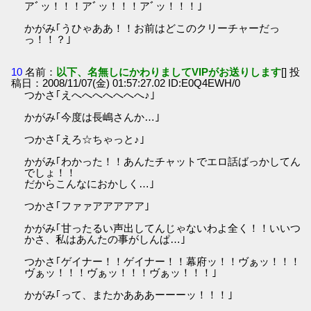
アﾞッ！！！アﾞッ！！！アﾞッ！！！｣
かがみ｢うひゃああ！！お前はどこのクリーチャーだっ
っ！！？｣
10
名前：
以下、名無しにかわりましてVIPがお送りします
[] 投
稿日：2008/11/07(金) 01:57:27.02 ID:E0Q4EWH/0
つかさ｢えへへへへへへへ♪｣
かがみ｢今度は長嶋さんか…｣
つかさ｢えろ☆ちゃっと♪｣
かがみ｢わかった！！あんたチャットでエロ話ばっかしてん
でしょ！！
だからこんなにおかしく…｣
つかさ｢ファァアアアアア｣
かがみ｢甘ったるい声出してんじゃないわよ全く！！いいつ
かさ、私はあんたの事がしんぱ…｣
つかさ｢ゲイナー！！ゲイナー！！幕府ッ！！ヴぁッ！！！
ヴぁッ！！！ヴぁッ！！！ヴぁッ！！！｣
かがみ｢って、またかあああーーーッ！！！｣