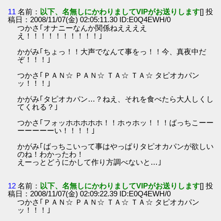
11
名前：
以下、名無しにかわりましてVIPがお送りします
[] 投
稿日：2008/11/07(金) 02:05:11.30 ID:E0Q4EWH/0
つかさ｢オナニーなんか関係ねええええ
え！！！！！！！！！！｣
かがみ｢ちょっ！！大声でなんて事をっ！！今、真夜中だ
ぞ！！！｣
つかさ｢ＰＡＮ☆ ＰＡＮ☆ ＴＡ☆ ＴＡ☆ タピオカパン
ッ！！！｣
かがみ｢タピオカパン…？ねえ、それを食べたら大人しくし
てくれる？｣
つかさ｢フォッホホホホホ！！ホゥホッ！！！ばっちこーー
ーーーーーい！！！！｣
かがみ｢ばっちこいって事はやっぱりタピオカパンが欲しい
のね！わかったわ！
えーっとどうにかして作り方調べないと…｣
12
名前：
以下、名無しにかわりましてVIPがお送りします
[] 投
稿日：2008/11/07(金) 02:09:22.39 ID:E0Q4EWH/0
つかさ｢ＰＡＮ☆ ＰＡＮ☆ ＴＡ☆ ＴＡ☆ タピオカパン
ッ！！！｣