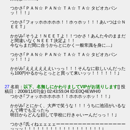
つかさ｢ＰＡＮ☆ ＰＡＮ☆ ＴＡ☆ ＴＡ☆ タピオカパン
ッ！！！｣
つかさ｢フォッホホホホホ！！ホゥホッ！！！あいつは☆Ｎ
ＥＥＴ｣
かがみ｢そうよ！ＮＥＥＴよ！！つかさ！あんた今のままだ
と間違いなくＮＥＥＴ決定よ！！
今ならまだ間に合うからとにかく一般常識を身に…｣
つかさ｢ＰＡＮ☆ ＰＡＮ☆ ＴＡ☆ ＴＡ☆ タピオカパン
ッ！！！｣
かがみ｢ええええええいっっ！！！そんなに欲しいんだった
ら100円やるからとっとと買って来いッッ！！！！！！｣
27
名前：
以下、名無しにかわりましてVIPがお送りします
[] 投
稿日：2008/11/07(金) 02:43:59.04 ID:E0Q4EWH/0
つかさ｢フォッホホホホホ！！ホホホッホッ！！！｣
かがみ｢とにかく、大声で笑うな！！！うちに池沼がいるな
んて噂でも立ったら
明日からどんな顔して学校に行きゃいーんだっっ！！｣
つかさ｢氏ィねェェェェーーーーーーーーーーーーーーーー
ッッッ！！！！！！！！！！！！！！！！！！｣