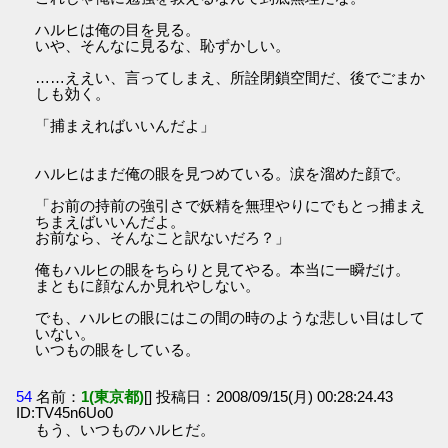
ハルヒは俺の目を見る。
いや、そんなに見るな、恥ずかしい。
……ええい、言ってしまえ、所詮閉鎖空間だ、後でごまか
しも効く。
「捕まえればいいんだよ」
ハルヒはまだ俺の眼を見つめている。涙を溜めた顔で。
「お前の持前の強引さで妖精を無理やりにでもとっ捕まえ
ちまえばいいんだよ。
お前なら、そんなこと訳ないだろ？」
俺もハルヒの眼をちらりと見てやる。本当に一瞬だけ。
まともに顔なんか見れやしない。
でも、ハルヒの眼にはこの間の時のような悲しい目はして
いない。
いつもの眼をしている。
54
名前：
1(東京都)
[] 投稿日：2008/09/15(月) 00:28:24.43
ID:TV45n6Uo0
もう、いつものハルヒだ。