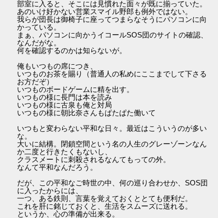
部室に入ると、そこには見慣れた面々が既に揃っていた。
あのいけ好かない営業スマイル野郎も例外ではない。
我らが団長は御椅子に座ってつまらなそうにパソコンに向
かっている。
まぁ、パソコンに向かうイコールSOS団のサイトの確認、
なんだがな。
何を確認するのかは知らないが。
俺もいつもの席につき、
いつものお茶を賜り（普通人の私めにここまでして下さる
お方だぞ）
いつものボードゲームに精を出す。
いつもの様に長門は本を読み
いつもの様に古泉も俺と対局
いつもの様に朝比奈さんもぱたぱた働いて
いつもと変わらない平和な日々。最近はこういうのが多い
な。
大いに結構。閉鎖空間という名の人生のグレーゾーンなん
か二度と行きたくもないし、
クラスメートに刺殺されるなんてもっての外。
なんて平和なんだろう。
だが、この平和なご時世の中、何の巡り合わせか、SOS団
に入ったからには、
一つ、ある鉄則、言葉を覚えておくととても便利だ。
これを肝に銘じておくと、生活をスムーズに送れる。
というか、心の準備が出来る。