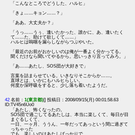
「こんなところでどうした、ハルヒ」
「きょ……キョン……？」
「ああ。大丈夫か？」
「うっ……うぅ、逢いたかった、誰かに、あ、逢いたく
て……た、助けて欲しくて……」
ハルヒは嗚咽を漏らしながらつぶやいた。
「最近のお前がおかしいのは俺が一番よく分かってる。
聞くだけなら聞いてやるから。思いっきり言ってみろ。」
「あ……あたし、SOS団が大好きで」
言葉を詰まらせている。いきなりそこからか……。
直球とは、いかにもハルヒらしい。
何度か深呼吸をすると、少し落ち着いたようだ。
42
名前：
1(東京都)
[] 投稿日：2008/09/15(月) 00:01:58.63
ID:TV45n6Uo0
「あたし、怖くなったの。
SOS団で過ごしてるあたしは、本当に楽しくて、毎日が目
まぐるしくて、
一日、一ヶ月、ううん、一年だってあっという間に過ぎて
っちゃった
でも、楽しいのはあたしばっかりで