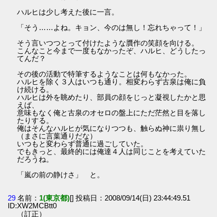
ハルヒは少し考えた後に一言。
「そう……よね。キョン、今のは無し！忘れちゃって！」
そう言いつつとって付けたような贋作の笑顔を向ける。
こんなこと今まで一度もなかったぞ、ハルヒ、どうしたっ
てんだ？
その後の活動で特筆するようなことは何もなかった。
ハルヒを除く３人はいつも通り。相変わらず古泉は俺に負
け続ける。
ハルヒは外を眺めたり、部員の顔をじっと凝視したかと思
えば、
意味もなく俺と古泉のオセロの盤上にただ茫然と目を落し
たりする。
俺はそんなハルヒが気になりつつも、触らぬ神に祟り無し
（まさに言葉通りだな）
いつもと変わらず普通に過ごしていた。
でもきっと、最終的には俺達４人は同じことを考えていた
だろうね。
「嵐の前の静けさ」 と。
29
名前：
1(東京都)
[] 投稿日：2008/09/14(日) 23:44:49.51
ID:XW2MCBtt0
（訂正）