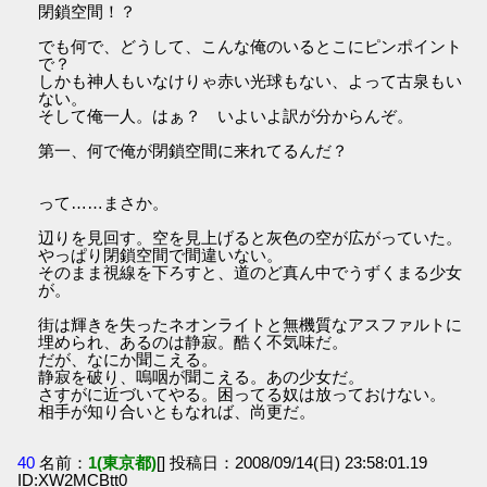
閉鎖空間！？
でも何で、どうして、こんな俺のいるとこにピンポイント
で？
しかも神人もいなけりゃ赤い光球もない、よって古泉もい
ない。
そして俺一人。はぁ？ いよいよ訳が分からんぞ。
第一、何で俺が閉鎖空間に来れてるんだ？
って……まさか。
辺りを見回す。空を見上げると灰色の空が広がっていた。
やっぱり閉鎖空間で間違いない。
そのまま視線を下ろすと、道のど真ん中でうずくまる少女
が。
街は輝きを失ったネオンライトと無機質なアスファルトに
埋められ、あるのは静寂。酷く不気味だ。
だが、なにか聞こえる。
静寂を破り、嗚咽が聞こえる。あの少女だ。
さすがに近づいてやる。困ってる奴は放っておけない。
相手が知り合いともなれば、尚更だ。
40
名前：
1(東京都)
[] 投稿日：2008/09/14(日) 23:58:01.19
ID:XW2MCBtt0