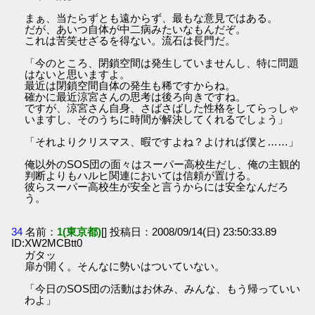
まぁ、当たらずとも遠からず、最もな意見ではある。
だが、あいつ自体が中二病みたいなもんだぞ。
これは苦笑せざるを得ない。流石は長門だ。
「今のところ、閉鎖空間は発生していませんし、特に問題
はないと思いますよ。
最近は閉鎖空間自体の発生も稀ですからね。
確かに最近涼宮さんの思考は後ろ向きですね。
ですが、涼宮さん自身、さばさばした性格をしてらっしゃ
いますし、そのうちに時間が解決してくれるでしょう」
「それよりクリスマス、暇ですよね？よければ僕と……」
俺以外のSOS団の面々はスーパー高校生だし、俺の主観的
判断よりもハルヒ関連においては信頼が置ける。
彼らスーパー高校生が安全と言うからには安全なんだろ
う。
34
名前：
1(東京都)
[] 投稿日：2008/09/14(日) 23:50:33.89
ID:XW2MCBtt0
ガタッ
扉が開く。そんなに勢いはついていない。
「今日のSOS団の活動はお休み、みんな、もう帰っていい
わよ」