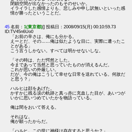
閉鎖空間が出なかったのもそのせいか。
イライラした感情よりも、悲しみや申し訳無いといった感
情が勝ったということだ。
45
名前：
1(東京都)
[] 投稿日：2008/09/15(月) 00:10:59.73
ID:TV45n6Uo0
「お前の辛さは、俺にも分かる。
えーとだ、その……俺は似たような目に、実際に遭ったこ
とがある」
こう言うしかない。すべては明かせないしな。
「その時は、ただ愕然とした。
今まであって当然と思っていたものが消えるんだ。
これが思いの外厳しい。
だが、今の俺はこうして幸せな日常を送れている。何故だ
と思う？」
ハルヒは顔をあげた。
かすかに残る涙の軌跡と真っ赤に充血した目が、あいつが
いかに思いつめていたかを物語っている。
俺は間をおいて答える。
それはな。
俺が願ったからだ。
「ハルヒ。この世に神様は存在すると思うか？」