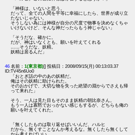
「神様は、いないと思う。
だって、全ての人間を平等に幸福にしたら、世界が成り立
たないじゃない。
そうしない為には神様が自分の尺度で物事を決めなくちゃ
いけないけど、そんな神だったらもう神じゃない」
「そうだな、確かに。
だが、神はいなくとも、願いを叶えてくれる
……そうだな、妖精。
妖精は居るんだ」
46
名前：
1(東京都)
[] 投稿日：2008/09/15(月) 00:13:03.37
ID:TV45n6Uo0
「おとぎ話の中のあの妖精だ。
俺はその妖精に助けられた。
そのおかげで、大切な物を失った絶望の淵からでさえも帰
って来れた」
そう、一人は見た目もそのまま妖精の朝比奈さん。
もう一人は寡黙でおっかない感じもするが、どちらも俺の
願いを叶えてくれた。
「無くしたものは取り返せばいいんだ、ハルヒ
だから、無くすことなんか考えるな。無くしたら無くして
から考えればいい。