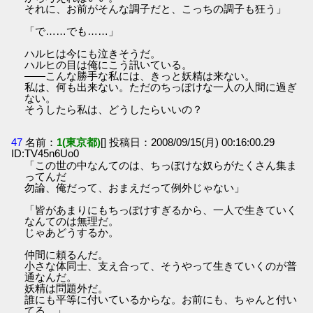
それに、お前がそんな調子だと、こっちの調子も狂う」
「で……でも……」
ハルヒは今にも泣きそうだ。
ハルヒの目は俺にこう訊いている。
――こんな勝手な私には、きっと妖精は来ない。
私は、何も出来ない。ただのちっぽけな一人の人間に過ぎ
ない。
そうしたら私は、どうしたらいいの？
47
名前：
1(東京都)
[] 投稿日：2008/09/15(月) 00:16:00.29
ID:TV45n6Uo0
「この世の中なんてのは、ちっぽけな奴らがたくさん集ま
ってんだ
勿論、俺だって、おまえだって例外じゃない」
「皆があまりにもちっぽけすぎるから、一人で生きていく
なんてのは無理だ。
じゃあどうするか。
仲間に頼るんだ。
小さな体同士、支え合って、そうやって生きていくのが普
通なんだ。
妖精は問題外だ。
誰にも平等に付いているからな。お前にも、ちゃんと付い
てる。」