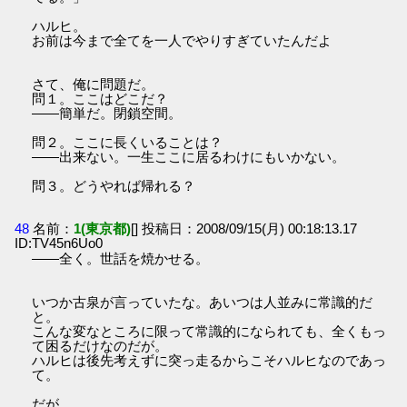
ハルヒ。
お前は今まで全てを一人でやりすぎていたんだよ
さて、俺に問題だ。
問１。ここはどこだ？
――簡単だ。閉鎖空間。
問２。ここに長くいることは？
――出来ない。一生ここに居るわけにもいかない。
問３。どうやれば帰れる？
48
名前：
1(東京都)
[] 投稿日：2008/09/15(月) 00:18:13.17
ID:TV45n6Uo0
――全く。世話を焼かせる。
いつか古泉が言っていたな。あいつは人並みに常識的だ
と。
こんな変なところに限って常識的になられても、全くもっ
て困るだけなのだが。
ハルヒは後先考えずに突っ走るからこそハルヒなのであっ
て。
だが。