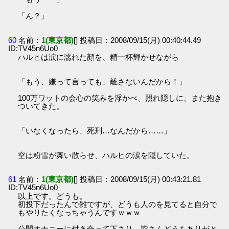
「ん？」
60
名前：
1(東京都)
[] 投稿日：2008/09/15(月) 00:40:44.49
ID:TV45n6Uo0
ハルヒは涙に濡れた顔を、精一杯輝かせながら
「もう、嫌って言っても、離さないんだから！」
100万ワットの会心の笑みを浮かべ、照れ隠しに、また抱き
ついてきた。
「いなくなったら、死刑…なんだから……」
空は粉雪が舞い散らせ、ハルヒの涙を隠していた。
61
名前：
1(東京都)
[] 投稿日：2008/09/15(月) 00:43:21.81
ID:TV45n6Uo0
以上です。どうも。
初投下だったんで雑ですが、どうも人のを見てると自分で
もやりたくなっちゃうんですｗｗｗ
公開オナニーに付き合って下さり、皆さんどうもありがと