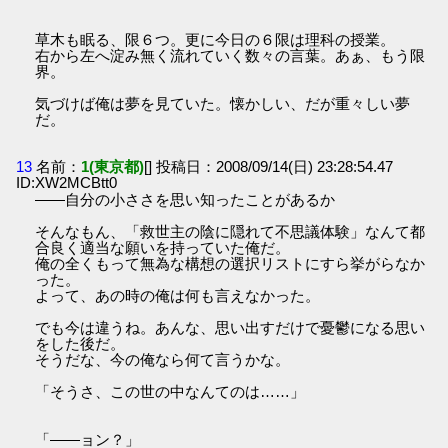
草木も眠る、限６つ。更に今日の６限は理科の授業。
右から左へ淀み無く流れていく数々の言葉。あぁ、もう限
界。
気づけば俺は夢を見ていた。懐かしい、だが重々しい夢
だ。
13
名前：
1(東京都)
[] 投稿日：2008/09/14(日) 23:28:54.47
ID:XW2MCBtt0
――自分の小ささを思い知ったことがあるか
そんなもん、「救世主の陰に隠れて不思議体験」なんて都
合良く適当な願いを持っていた俺だ。
俺の全くもって無為な構想の選択リストにすら挙がらなか
った。
よって、あの時の俺は何も言えなかった。
でも今は違うね。あんな、思い出すだけで憂鬱になる思い
をした後だ。
そうだな、今の俺なら何て言うかな。
「そうさ、この世の中なんてのは……」
「――ョン？」