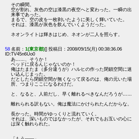
その瞬間。
空が割れ、灰色の空は漆黒の夜空へと変わった。一瞬の出
来事であった。
まるで、空の皮を一枚剥いたように美しく輝いていた。
それは、漆黒が灰色を飲んでいくようだった。
ネオンライトは輝きはじめ、ネオンが二人を照らす。
58
名前：
1(東京都)
[] 投稿日：2008/09/15(月) 00:38:36.06
ID:TV45n6Uo0
あ……、そうか！
ベッドに戻るんじゃないのか！
俺はたまたま（多分違うが）ハルヒの作った閉鎖空間に迷
い込んじまった。
だとしたら閉鎖空間が無くなって戻るのは、俺の元いた場
所、つまりここになるわけだ。
と、なると、人前だし、早く離れるべきなんだろうが……
離れられる訳もない。俺は魔法にかけられたんだからな。
長かった。時間がゆっくりと流れていく。
それは、深いものではなかったが、それでもお互いの心に
は深く触れられた。
「もう――」