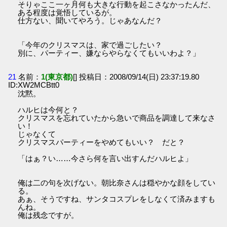
そりゃここ一ヶ月何も大きな行動を起こさなかったんだ、
ある程度は覚悟しているが。
仕方ない、聞いてやろう。じゃあなんだ？
「今年のクリスマスは、家で過ごしたい？
別に、パーティー、嫌ならやらなくてもいいわよ？」
21
名前：
1(東京都)
[] 投稿日：2008/09/14(日) 23:37:19.80
ID:XW2MCBtt0
沈黙。
ハルヒは今何と？
クリスマスを忘れていたから急いで商品を調達して来なさ
い！
じゃなくて
クリスマスパーティーをやめてもいい？ だと？
「はぁ？い……今さら何を言い出すんだハルヒよ」
俺は二の句を次げない。朝比奈さんは穏やかな顔をしてい
る。
あぁ、そうですね、サンタコスプレをしなくて済みますも
んね。
俺は残念ですが。