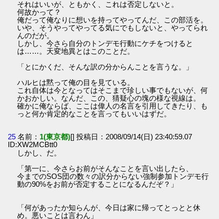
それはいいが、ともかく、これは否定しないと。
何故かって？
俺だって俺なりに想いを持ってやってんだ、この部活を。
いや、そうやってやってる気にでもしないと、やってられ
んのだが。
しかし、今さら自分のトンデモ行動にケチをつけると
は……。天変地異とはこのことだ。
「とにかくだ、そんな訳の分からんことを言うな。」
ハルヒは黙って俺の目を見ている。
これ自体は今となってはそこまで珍しい事でもないが、何
かおかしい。なんだ、この、猜疑心の塊の様な視線は。
確かに俺ならば、ここは偉人の名言を引用してきたり、も
っと何か肯定的なことを言ってもいいはずだ。
25
名前：
1(東京都)
[] 投稿日：2008/09/14(日) 23:40:59.07
ID:XW2MCBtt0
しかし、だ。
「第一に、今さらお前がそんなことを言い出したら、
今までのSOS団の数々の訳分からない強制参加トンデモ行
動の90%をお前が否定することになるんだぞ？」
「何があったか知らんが、今日は家に帰ってとっとと休
め。悪いことは言わん」