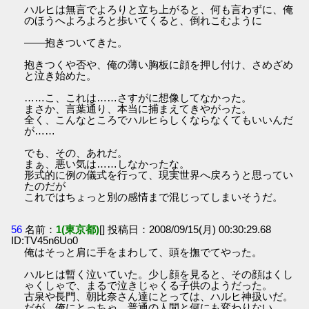
ハルヒは無言でよろりと立ち上がると、何も言わずに、俺
のほうへよろよろと歩いてくると、倒れこむように
――抱きついてきた。
抱きつくや否や、俺の薄い胸板に顔を押し付け、さめざめ
と泣き始めた。
……こ、これは……さすがに想像してなかった。
まさか、言葉通り、本当に捕まえてきやがった。
全く、こんなところでハルヒらしくならなくてもいいんだ
が……
でも、その、あれだ。
まぁ、悪い気は……しなかったな。
形式的に例の儀式を行って、現実世界へ戻ろうと思ってい
たのだが
これではちょっと別の感情まで混じってしまいそうだ。
56
名前：
1(東京都)
[] 投稿日：2008/09/15(月) 00:30:29.68
ID:TV45n6Uo0
俺はそっと肩に手をまわして、頭を撫でてやった。
ハルヒは暫く泣いていた。少し顔を見ると、その顔はくし
ゃくしゃで、まるで泣きじゃくる子供のようだった。
古泉や長門、朝比奈さん達にとっては、ハルヒ神扱いだ。
だが、俺にとっちゃ、普通の人間と何にも変わりない。