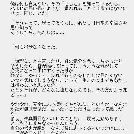
俺は何も言えない。その「もしも」を知っているから。
ハルヒの思い描くような、嫌われる という形ではないに
せよ、同じことだ。
「そうやって、思ってるうちに、あたしは日常の幸福さを
思い知って
そうしたら、あたしは……」
「何も出来なくなった」
「無理なことを言ったり、皆の気分を悪くしちゃったり
そうしたら、皆が離れて行ってしまうような気がして
必死になって手にすくった砂が
静かに、ゆっくりこぼれて行くのをわたしは見たくない
いつか壊れてしまうなら、いっそ一生このままでもあたし
は構わないと思ったの。
たとえそれが、どんなに退屈なものでも、その方がよっぽ
ど……」
やれやれ、完全にぶっ壊れてやがんな。というか、なんだ
か話が無茶苦茶だ。言いたいことだけ言ったって感じだ
な。
まぁ、生真面目なハルヒのことだ。一度考え始めちまう
と、もう止まらなかったんだろう。
自分の考えが絶対 なんて常に思ってるあいつだけにここ
まで貯めこんじまったんだな。