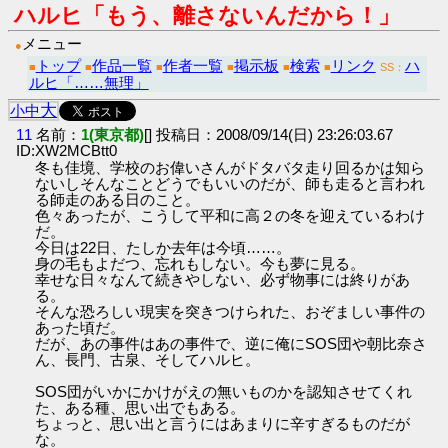
ハルヒ「もう、離さないんだから！」
メニュー
●
トップ
作品一覧
作者一覧
掲示板
検索
リンク
ハ
■
■
■
■
■
■
SS：
ルヒ「……無理」
大
小
中
11
名前：
1(東京都)
[] 投稿日：2008/09/14(日) 23:26:03.67
ID:XW2MCBtt0
冬も佳境、学校のお偉いさんがドタバタ走り回るかは知ら
ないしそんなことどうでもいいのだが、師も走ると言われ
る師走のある日のこと。
色々あったが、こうして平和に高２の冬を迎えているわけ
だ。
今日は22日、たしか去年は今頃……。
身の毛もよだつ、忘れもしない。今も夢に見る。
幸せな日々なんて続きやしない、必ず物事には終りがあ
る。
そんな恐ろしい現実を突きつけられた、おぞましい事件の
あった頃だ。
だが、あの事件はあの事件で、逆に俺にSOS団や朝比奈さ
ん、長門、古泉、そしてハルヒ。
SOS団がいかにかけがえの無いものかを認知させてくれ
た、ある種、思い出でもある。
ちょっと、思い出と言うにはあまりに辛すぎるものだが
な。