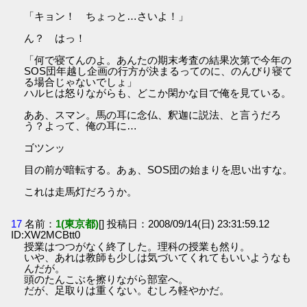
「キョン！ ちょっと…さいよ！」
ん？ はっ！
「何で寝てんのよ。あんたの期末考査の結果次第で今年の
SOS団年越し企画の行方が決まるってのに、のんびり寝て
る場合じゃないでしょ」
ハルヒは怒りながらも、どこか閑かな目で俺を見ている。
ああ、スマン。馬の耳に念仏、釈迦に説法、と言うだろ
う？よって、俺の耳に…
ゴツンッ
目の前が暗転する。あぁ、SOS団の始まりを思い出すな。
これは走馬灯だろうか。
17
名前：
1(東京都)
[] 投稿日：2008/09/14(日) 23:31:59.12
ID:XW2MCBtt0
授業はつつがなく終了した。理科の授業も然り。
いや、あれは教師も少しは気づいてくれてもいいようなも
んだが。
頭のたんこぶを擦りながら部室へ。
だが、足取りは重くない。むしろ軽やかだ。