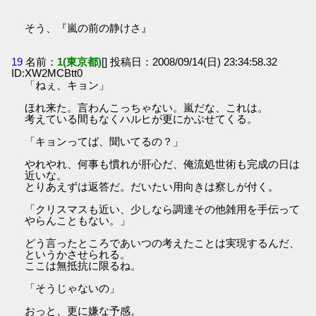
そう、『嵐の前の静けさ』
19
名前：
1(東京都)
[] 投稿日：2008/09/14(日) 23:34:58.32
ID:XW2MCBtt0
「ねぇ、キョン」
ほれ来た。言わんこっちゃない。嵐だな、これは。
考えている間もなくハルヒが更にかぶせてくる。
「キョンってば、聞いてるの？」
やれやれ、何事も慣れが肝心だ、俺流処世術も完成の日は
近いな。
とりあえずは返答だ。だいたい用向きは察しが付く。
「クリスマスも近い、少しなら調達その他雑用を手伝って
やらんこともない。」
どう言ったところであいつの考えたことは実現するんだ、
というかさせられる。
ここは無抵抗に限るね。
「そうじゃないの」
おっと、更に嫌な予感。