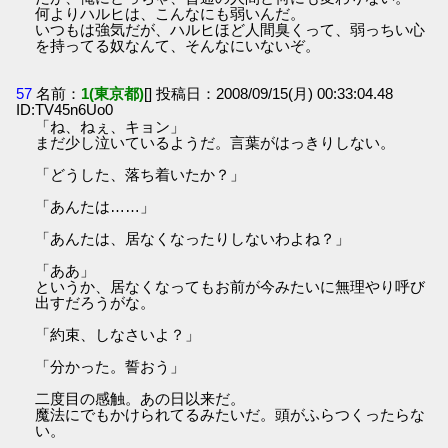
何よりハルヒは、こんなにも弱いんだ。
いつもは強気だが、ハルヒほど人間臭くって、弱っちい心
を持ってる奴なんて、そんなにいないぞ。
57
名前：
1(東京都)
[] 投稿日：2008/09/15(月) 00:33:04.48
ID:TV45n6Uo0
「ね、ねぇ、キョン」
まだ少し泣いているようだ。言葉がはっきりしない。
「どうした、落ち着いたか？」
「あんたは……」
「あんたは、居なくなったりしないわよね？」
「ああ」
というか、居なくなってもお前が今みたいに無理やり呼び
出すだろうがな。
「約束、しなさいよ？」
「分かった。誓おう」
二度目の感触。あの日以来だ。
魔法にでもかけられてるみたいだ。頭がふらつくったらな
い。