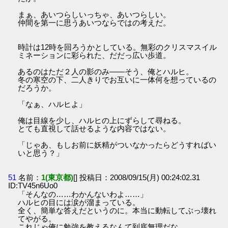
まぁ、あいつらしいっちゃ、あいつらしい。
仲間を第一に思うあいつならではの考えだ。
時計は12時を回ろうかとしている。無彩のクリスマスイル
ミネーションに彩られた、だだっ広い歩道。
あるのはただ２人の影のみ――そう、俺とハルヒ。
冬の寒空の下、二人きりでお互いに一体何を想っているの
だろうか。
「なぁ、ハルヒよ」
俺は目線を少し、ハルヒの上にずらして尋ねる。
とても直視して話せるような内容ではない。
「じゃあ、もしお前に妖精がついなかったらどうすればい
いと思う？」
51
名前：
1(東京都)
[] 投稿日：2008/09/15(月) 00:24:02.31
ID:TV45n6Uo0
「そんなの……わかんないわよ……」
ハルヒの目には涙が溜まっている。
全く、簡単な答えだというのに。本当に動転してぶっ壊れ
てやがる。
これじゃ俺に勉強を教えるなんて到底無理だな。