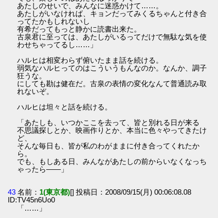
あたしのせいで、みんなに迷惑かけて……。
あたしがいなければ、キョンだってみくるちゃんと付き合
ってたかもしれないし
有希だってもっと静かに読書出来た。
古泉君に至っては、あたしがいるってだけで無駄な気を使
わせちゃってるし……」
ハルヒは相変わらず俯いたまま話を続ける。
弱気なハルヒってのはこういうもんなのか。なんか、調子
狂うな。
にしても勘は健在だ。古泉の表情の変化なんて普通読み取
れないぞ。
ハルヒは坦々と話を続ける。
「あたしも、いつかここを去って、皆と別れる日が来る
不思議探しとか、映画作りとか、本当に色々やってきたけ
ど、
そんな毎日も、皆が私のわがままに付き合ってくれたか
ら。
でも、もしある日、みんながあたしの前からいなくなっち
ゃったら――」
43
名前：
1(東京都)
[] 投稿日：2008/09/15(月) 00:06:08.08
ID:TV45n6Uo0
「……」