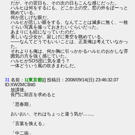
だが、その翌日も、その次の日もこんな感じだった。
ハルヒは何をするにも、どこか上の空。窓の外をぼーっと
眺めている。
何か悲しげな眼だ。
ハルヒが悲しい眼をする、なんてことは滅多に無く、一枚
ぐらい写真を撮っておきたいぐらいだった。
あまりにも絵になっていたのだ。
美しいな少女が、寂しげに青空を眺めている。
――なんてどうでもいいことは、正直俺は考えていなかっ
た。
それよりも俺は、何か胸に引っかかるハルヒのおかしな雰
囲気の方を強く感じていた。
ハルヒがSOS団に気を遣う？
一体どういう風の吹きまわしだ。
31
名前：
1(東京都)
[] 投稿日：2008/09/14(日) 23:46:32.07
ID:XW2MCBtt0
放課後。
長門に助言を求めると
「思春期」
おいおい、それはちょっと違う気が……。
「言葉を換える」
「中二病」