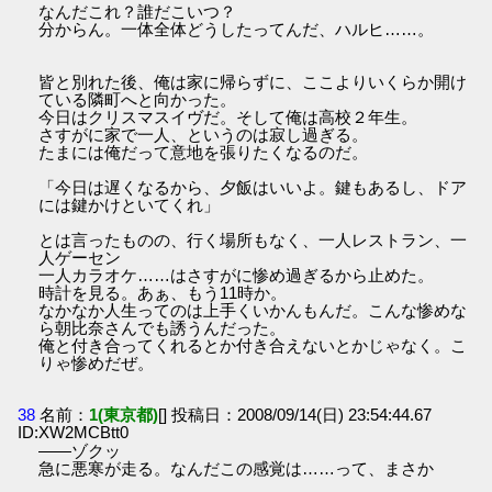
なんだこれ？誰だこいつ？
分からん。一体全体どうしたってんだ、ハルヒ……。
皆と別れた後、俺は家に帰らずに、ここよりいくらか開け
ている隣町へと向かった。
今日はクリスマスイヴだ。そして俺は高校２年生。
さすがに家で一人、というのは寂し過ぎる。
たまには俺だって意地を張りたくなるのだ。
「今日は遅くなるから、夕飯はいいよ。鍵もあるし、ドア
には鍵かけといてくれ」
とは言ったものの、行く場所もなく、一人レストラン、一
人ゲーセン
一人カラオケ……はさすがに惨め過ぎるから止めた。
時計を見る。あぁ、もう11時か。
なかなか人生ってのは上手くいかんもんだ。こんな惨めな
ら朝比奈さんでも誘うんだった。
俺と付き合ってくれるとか付き合えないとかじゃなく。こ
りゃ惨めだぜ。
38
名前：
1(東京都)
[] 投稿日：2008/09/14(日) 23:54:44.67
ID:XW2MCBtt0
――ゾクッ
急に悪寒が走る。なんだこの感覚は……って、まさか