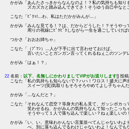
かがみ「あんたさっきからなんなのよ！？私の気持ちも知り
ズカズカと踏み込んできてさ！そうゆう自己中なとこ
こなた「ﾋﾞｸｯ!…わ、私はただかがみんが…」
かがみ「みんな見てる！？は、だからどうした！？そうやっ
周りの視線にﾋﾞｸﾋﾞｸしながら一生を過ごしていけば
つかさ「おおお姉ちゃ」
こなた「（ﾌﾟﾂﾝ）…人が下手に出て言わせておけば、
言いたいことガンガン言ってくれるねぇこのツンデ
かがみ「はぁ！？」
22
名前：
以下、名無しにかわりましてVIPがお送りします
[] 投稿
こなた「私の気持ちも知らないで？ハハ！ワロス！盛大に声
スイーツ(笑)気取りもそろそろやめてよし子ちゃんだ
かがみ「…なんだと？」
こなた「それなんて恋空？等身大の私も見て、ガッシボカっ
笑わせるね、かがみんの気持ちなんて知ったこっちゃ
そうやって１人で落ち込んで楽しい？ねぇ楽しいの！
かがみ「い、い、意味わかんない言葉並べてんじゃないわよ
べ、別に落ち込んでるわけじゃないわよ！なんでもな