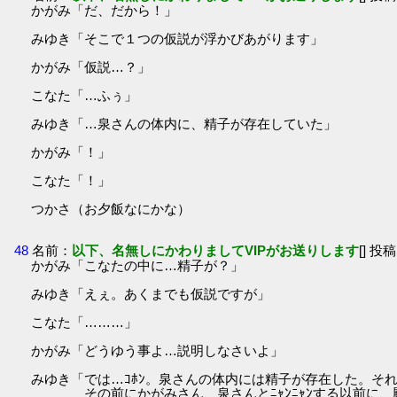
かがみ「だ、だから！」
みゆき「そこで１つの仮説が浮かびあがります」
かがみ「仮説…？」
こなた「…ふぅ」
みゆき「…泉さんの体内に、精子が存在していた」
かがみ「！」
こなた「！」
つかさ（お夕飯なにかな）
48
名前：
以下、名無しにかわりましてVIPがお送りします
[] 投稿
かがみ「こなたの中に…精子が？」
みゆき「えぇ。あくまでも仮説ですが」
こなた「………」
かがみ「どうゆう事よ…説明しなさいよ」
みゆき「では…ｺﾎﾝ。泉さんの体内には精子が存在した。そ
その前にかがみさん、泉さんとﾆｬﾝﾆｬﾝする以前に、