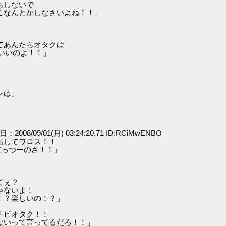
もしないで
なんとかしなさいよね！！」
てあんたらオタクは
いいのよ！！」
レは」
日：2008/09/01(月) 03:24:20.71 ID:RCiMwENBO
出してワロス！！
っつーのさ！！」
てぇ？
ないよ！
？楽しいの！？」
チビオタク！！
いって言ってるだろ！！」