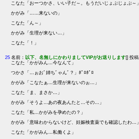
こなた「おーつかさ、いい子だ～。もうだいじょぶじょぶ～」ﾅ
かがみ「……来ないの」
こなた「ん～」
かがみ「生理が来ない…」
こなた「！」
25
名前：
以下、名無しにかわりましてVIPがお送りします
[] 投稿
こなた「かがみん…今なんて」
つかさ「…ぉおﾞ姉ちﾞゃんﾞ？」ﾎﾟﾛﾎﾟﾛ
かがみ「こなたぁ…生理が来ないのぉ…」
こなた「ま、まさか…」
かがみ「そうよ…あの夜あんたと…その…」
こなた「私…かがみを孕めたの？」
かがみ「意味わからないけど、妊娠検査薬でも確認したわ…
こなた「かがみん…私働くよ」