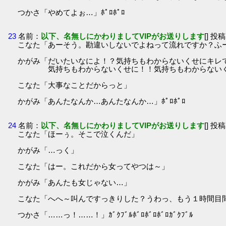
つかさ「やめてよぉ…」ﾎﾟﾛﾎﾟﾛ
23
名前：
以下、名無しにかわりましてVIPがお送りします
[] 投稿
こなた「あーそう。勘違いしないでよねって流れですか？ふ
かがみ「だいたいなによ！？気持ちもわからないくせにキレ
気持ちもわからないくせに！！気持ちもわからないく
こなた「大事なことだからっと」
かがみ「あんたなんか…あんたなんか…」ﾎﾟﾛﾎﾟﾛ
24
名前：
以下、名無しにかわりましてVIPがお送りします
[] 投稿
こなた「ほーぅ。そこで泣くんだ」
かがみ「…っく」
こなた「はー。これだから女ってやつは～」
かがみ「あんたも女じゃない…」
こなた「へへ～叫んですっきりした？うわっ、もう１時間目
つかさ「……っ！……！」ｶﾞｸﾌﾞﾙﾎﾞﾛﾎﾞﾛﾎﾞﾛｶﾞｸﾌﾞﾙ