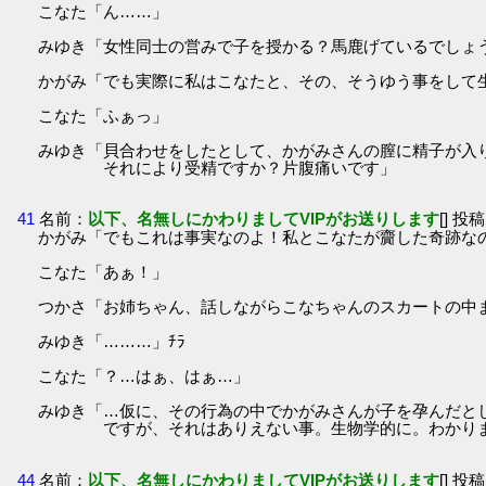
こなた「ん……」
みゆき「女性同士の営みで子を授かる？馬鹿げているでしょ
かがみ「でも実際に私はこなたと、その、そうゆう事をして
こなた「ふぁっ」
みゆき「貝合わせをしたとして、かがみさんの膣に精子が入
それにより受精ですか？片腹痛いです」
41
名前：
以下、名無しにかわりましてVIPがお送りします
[] 投稿
かがみ「でもこれは事実なのよ！私とこなたが齎した奇跡な
こなた「あぁ！」
つかさ「お姉ちゃん、話しながらこなちゃんのスカートの中
みゆき「………」ﾁﾗ
こなた「？…はぁ、はぁ…」
みゆき「…仮に、その行為の中でかがみさんが子を孕んだと
ですが、それはありえない事。生物学的に。わかりま
44
名前：
以下、名無しにかわりましてVIPがお送りします
[] 投稿