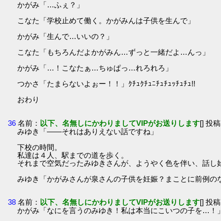
かがみ「…ふぇ？」
こなた「学校止めて働く。かがみんは子供を生んで」
かがみ「生んで…いいの？」
こなた「もちろんだよかがみん…ずっと一緒だよ…んっ」
かがみ「…！こなたぁ…ちゅぱっ…れろれろ」
つかさ「たまらないよぉー！！」ｸﾁｭｸﾁｭﾆﾁｭﾁｭｯﾁｭﾁｭ!!
おわり
36
名前：
以下、名無しにかわりましてVIPがお送りします
[] 投稿
みゆき「――それはありえない話ですね」
下校の時間。
私達は４人、駅までの道を歩く。
それまで空気だったみゆきさんが、ようやく色を伴い、話し
みゆき「かがみさんが泉さんの子供を妊娠？まことに前例の
38
名前：
以下、名無しにかわりましてVIPがお送りします
[] 投稿
かがみ「なにを言うのみゆき！私は本当にこいつの子を…！