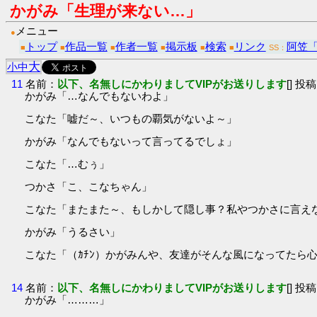
かがみ「生理が来ない…」
メニュー
●
トップ
作品一覧
作者一覧
掲示板
検索
リンク
阿笠「
■
■
■
■
■
■
SS：
大
小
中
11
名前：
以下、名無しにかわりましてVIPがお送りします
[] 投稿
かがみ「…なんでもないわよ」
こなた「嘘だ～、いつもの覇気がないよ～」
かがみ「なんでもないって言ってるでしょ」
こなた「…むぅ」
つかさ「こ、こなちゃん」
こなた「またまた～、もしかして隠し事？私やつかさに言え
かがみ「うるさい」
こなた「（ｶﾁﾝ）かがみんや、友達がそんな風になってたら
14
名前：
以下、名無しにかわりましてVIPがお送りします
[] 投稿
かがみ「………」