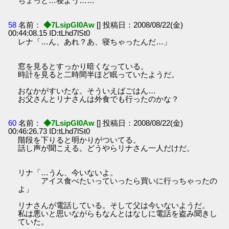
ちょっと…寝よう……
58
名前：
◆7LsipGI0Aw
[] 投稿日：2008/08/22(金)
00:44:08.15 ID:tLhd7lSt0
レナ「…ん、あれ？あ、寝ちゃったんだ…」
窓を見るとすっかり暗くなっている。
時計を見ると二時間半ほど眠っていたようだ。
おなかがすいたな。そういえばごはん…
お父さんとリナさんは外食でも行ったのかな？
60
名前：
◆7LsipGI0Aw
[] 投稿日：2008/08/22(金)
00:46:26.73 ID:tLhd7lSt0
階段を下りると明かりがついてる。
話し声が聞こえる。どうやらリナさん一人だけだ。
リナ「…うん、今いないよ。
アイス食べたいっていったら買いに行っちゃったの
よ」
リナさんが電話している。そして父は今いないようだ。
私は悪いと思いながらもなんとはなしに電話を盗み聞きし
ていた。