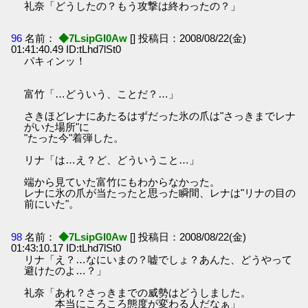
礼奈「どうしたの？もう攻撃は終わったの？」
96
名前：
◆7LsipGI0Aw
[] 投稿日：2008/08/22(金)
01:41:40.49 ID:tLhd7lSt0
パキィンッ！
富竹「…どういう、ことだ？…」
さきほどレナにあたるはずだった氷の爪は"さっきまでレナ
がいた場所"に
"たった今"着弾した。
リナ「は…え？ど、どういうこと…」
端から見ていた富竹にもわからなかった。
レナに氷の爪が当たったと思った瞬間、レナは"リナの目の
前にいた"。
98
名前：
◆7LsipGI0Aw
[] 投稿日：2008/08/22(金)
01:43:10.17 ID:tLhd7lSt0
リナ「え？…なにいまの？嘘でしょ？あんた、どうやって
避けたのよ…？」
礼奈「あれ？さっきまでの威勢はどうしました。
本当にころころ態度が変わる人だなぁ」