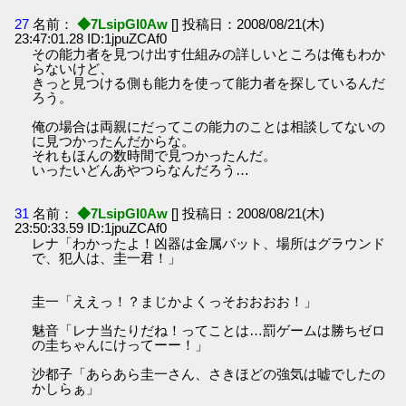
27
名前：
◆7LsipGI0Aw
[] 投稿日：2008/08/21(木)
23:47:01.28 ID:1jpuZCAf0
その能力者を見つけ出す仕組みの詳しいところは俺もわか
らないけど、
きっと見つける側も能力を使って能力者を探しているんだ
ろう。
俺の場合は両親にだってこの能力のことは相談してないの
に見つかったんだからな。
それもほんの数時間で見つかったんだ。
いったいどんあやつらなんだろう…
31
名前：
◆7LsipGI0Aw
[] 投稿日：2008/08/21(木)
23:50:33.59 ID:1jpuZCAf0
レナ「わかったよ！凶器は金属バット、場所はグラウンド
で、犯人は、圭一君！」
圭一「ええっ！？まじかよくっそおおおお！」
魅音「レナ当たりだね！ってことは…罰ゲームは勝ちゼロ
の圭ちゃんにけってーー！」
沙都子「あらあら圭一さん、さきほどの強気は嘘でしたの
かしらぁ」