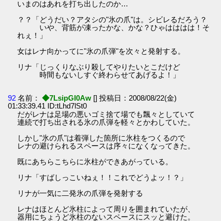
いまのはあれを打ち出したのか…
？？「どうだい？アタシの"氷の爪"は。シビレるだろう？
いや、背筋が凍ったかな、かな？ひゃはははは！そ
れぇ！」
女はレナ向かってに"氷の爪弾"を次々と発射する。
リナ「じっくりなぶり殺してやりたいとこだけど
時間もないしすぐ終わらせてあげるよ！」
92
名前：
◆7LsipGI0Aw
[] 投稿日：2008/08/22(金)
01:33:39.41 ID:tLhd7lSt0
だがレナは足場の悪いゴミ捨て場でも飄々としていて
連続で打ち出される氷の爪弾を軽々とかわしていた。
しかし"氷の爪"は着弾した箇所に氷柱をつくるので
レナの避けられるスペースは序々になくなってきた。
既にあちらこちらに氷柱ができあがっている。
リナ「すばしっこいねぇ！！これでどうよッ！？」
リナが一気に二発氷の爪弾を発射する
レナはほとんど氷柱によって周りを囲まれていたが、
器用にちょうど氷柱のないスペースにスッと避けた。