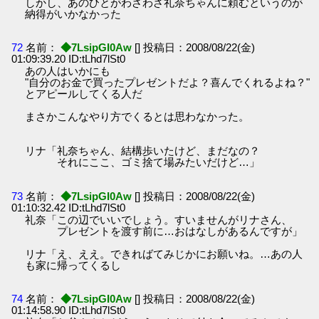
しかし、あのひとがわざわざ礼奈ちゃんに頼むというのが
納得がいかなかった
72
名前：
◆7LsipGI0Aw
[] 投稿日：2008/08/22(金)
01:09:39.20 ID:tLhd7lSt0
あの人はいかにも
"自分のお金で買ったプレゼントだよ？喜んでくれるよね？"
とアピールしてくる人だ
まさかこんなやり方でくるとは思わなかった。
リナ「礼奈ちゃん、結構歩いたけど、まだなの？
それにここ、ゴミ捨て場みたいだけど…」
73
名前：
◆7LsipGI0Aw
[] 投稿日：2008/08/22(金)
01:10:32.42 ID:tLhd7lSt0
礼奈「この辺でいいでしょう。すいませんがリナさん、
プレゼントを渡す前に…おはなしがあるんですが」
リナ「え、ええ。できればてみじかにお願いね。…あの人
も家に帰ってくるし
74
名前：
◆7LsipGI0Aw
[] 投稿日：2008/08/22(金)
01:14:58.90 ID:tLhd7lSt0