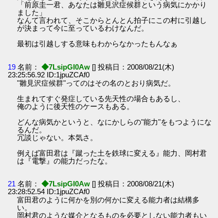
「前原圭一君、あなたは雛見沢症候群という病気にかかり
ました」
なんて言われて、そこからとんとん拍子にこの村に引越し
が決まって今に至っているわけなんだ。
最初は引越しする意味もわからなかったもんなぁ
19
名前：
◆7LsipGI0Aw
[] 投稿日：2008/08/21(木)
23:25:56.92 ID:1jpuZCAf0
"雛見沢症候群"ってのはその名のとおり病気だ。
生まれてすぐ発症している先天性の場合もあるし、
俺のように後天性のケースもある。
どんな病気かというと、なにかしらの"能力"をもつようにな
るんだ。
冗談じゃない。本気さ。
例えば富田君は『蹴った土を鉄球に変える』能力、岡村君
は『電撃』の能力だったな。
21
名前：
◆7LsipGI0Aw
[] 投稿日：2008/08/21(木)
23:28:52.54 ID:1jpuZCAf0
富田君のように何かを別の何かに変える能力者は結構多
い。
岡村君のような媒介となるものを必要としない能力者もい