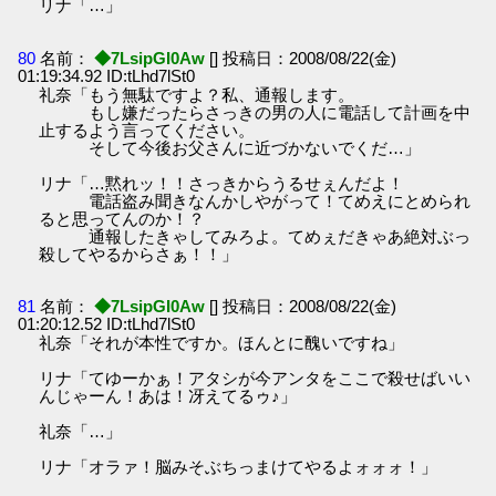
リナ「…」
80
名前：
◆7LsipGI0Aw
[] 投稿日：2008/08/22(金)
01:19:34.92 ID:tLhd7lSt0
礼奈「もう無駄ですよ？私、通報します。
もし嫌だったらさっきの男の人に電話して計画を中
止するよう言ってください。
そして今後お父さんに近づかないでくだ…」
リナ「…黙れッ！！さっきからうるせぇんだよ！
電話盗み聞きなんかしやがって！てめえにとめられ
ると思ってんのか！？
通報したきゃしてみろよ。てめぇだきゃあ絶対ぶっ
殺してやるからさぁ！！」
81
名前：
◆7LsipGI0Aw
[] 投稿日：2008/08/22(金)
01:20:12.52 ID:tLhd7lSt0
礼奈「それが本性ですか。ほんとに醜いですね」
リナ「てゆーかぁ！アタシが今アンタをここで殺せばいい
んじゃーん！あは！冴えてるゥ♪」
礼奈「…」
リナ「オラァ！脳みそぶちっまけてやるよォォォ！」