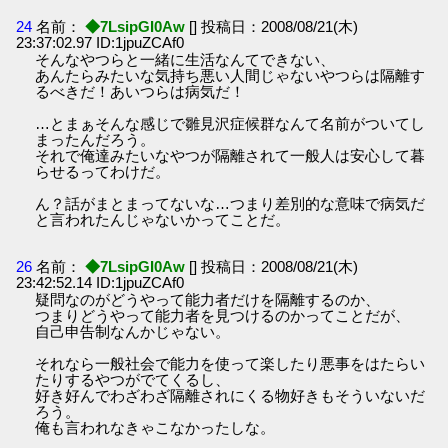
24
名前：
◆7LsipGI0Aw
[] 投稿日：2008/08/21(木)
23:37:02.97 ID:1jpuZCAf0
そんなやつらと一緒に生活なんてできない、
あんたらみたいな気持ち悪い人間じゃないやつらは隔離す
るべきだ！あいつらは病気だ！
…とまぁそんな感じで雛見沢症候群なんて名前がついてし
まったんだろう。
それで俺達みたいなやつが隔離されて一般人は安心して暮
らせるってわけだ。
ん？話がまとまってないな…つまり差別的な意味で病気だ
と言われたんじゃないかってことだ。
26
名前：
◆7LsipGI0Aw
[] 投稿日：2008/08/21(木)
23:42:52.14 ID:1jpuZCAf0
疑問なのがどうやって能力者だけを隔離するのか、
つまりどうやって能力者を見つけるのかってことだが、
自己申告制なんかじゃない。
それなら一般社会で能力を使って楽したり悪事をはたらい
たりするやつがでてくるし、
好き好んでわざわざ隔離されにくる物好きもそういないだ
ろう。
俺も言われなきゃこなかったしな。