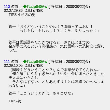
110
名前：
◆7LsipGI0Aw
[] 投稿日：2008/08/22(金)
02:07:29.86 ID:tLhd7lSt0
TIPS-4 相方の男
鉄平「おうどういうことやね！？園崎って…おい！
もしもし、もしもし！？…くそ、切りよった！」
鉄平は受話器をたたきつけると、さきほどまでの
金が手に入るという高揚感が一気に園崎への恐怖心に変わ
った。
111
名前：
◆7LsipGI0Aw
[] 投稿日：2008/08/22(金)
02:09:10.05 ID:tLhd7lSt0
（園崎？どういうことや？なんで本家がでてくんねん…
俺ら派手にやりすぎたんか？いや、金に困ったときしか
美人局はやらんし
そんなはずない。とりあえずリナとは連絡つかへんし金
もない…）
鉄平「…こういうときは、あそこやな」
TIPS-終