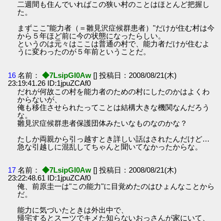
二週間も住んでいればこの狭い村のことはほとんど把握し
た。
まずここ"能力者（＝雛見沢症候群患者）"だけが住む村は今
から５年ほど前に今の状態になったらしい。
というのは元々はここは普通の村で、能力者だけが住むよ
うに変わったのが５年前ということだ。
16
名前：
◆7LsipGI0Aw
[] 投稿日：2008/08/21(木)
23:19:41.26 ID:1jpuZCAf0
だれが何故この村を能力者のための村にしたのかはよくわ
からないが、
俺も移住させられたってことは結構大きな機関なんだろう
な。
雛見沢症候群患者保護団体みたいなものなのかな？
たしか両親から引っ越すとき詳しい話はされたんだけど…
急な引越しに混乱してちゃんと聞いてなかったからな。
17
名前：
◆7LsipGI0Aw
[] 投稿日：2008/08/21(木)
23:22:48.61 ID:1jpuZCAf0
俺、前原圭一は"この能力"に目覚めたのはひょんなことから
だ。
能力に気づいたときは外出中で、
帰宅するとスーツでキメた知らないおっさんが家にいて、