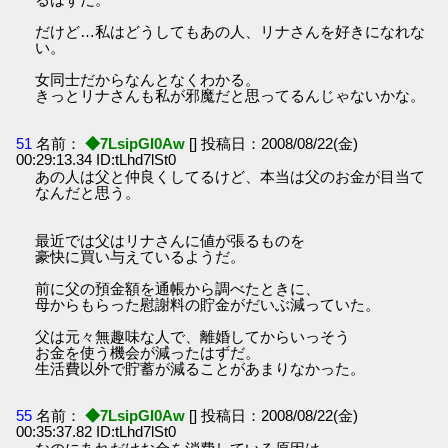
だけど…私はどうしてもあの人、リナさんを好きになれな
い。
女同士だからなんとなくわかる。
きっとリナさんも私が邪魔だと思ってるんじゃないかな。
51
名前：
◆7LsipGI0Aw
[] 投稿日：2008/08/22(金)
00:29:13.34 ID:tLhd7lSt0
あの人は父と仲良くしてるけど、本当は父のお金が目当て
なんだと思う。
最近では父はリナさんに値が張るものを
豪快に買い与えているようだ。
前に父の預金額を通帳から調べたときに、
母からもらった慰謝料の貯金がだいぶ減っていた。
父は元々無趣味な人で、離婚してからいっそう
お金を使う機会が減ったはずだ。
生活費以外で貯蓄が減ることがあまりなかった。
55
名前：
◆7LsipGI0Aw
[] 投稿日：2008/08/22(金)
00:35:37.82 ID:tLhd7lSt0