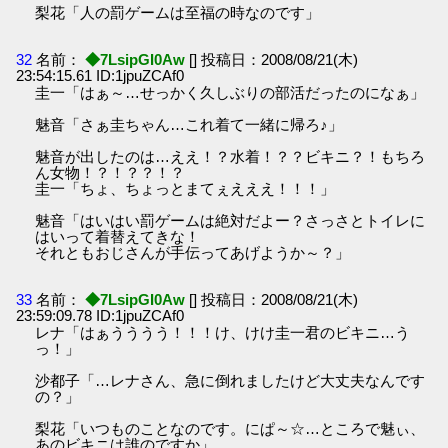
梨花「人の罰ゲームは至福の時なのです」
32
名前：
◆7LsipGI0Aw
[] 投稿日：2008/08/21(木)
23:54:15.61 ID:1jpuZCAf0
圭一「はぁ～…せっかく久しぶりの部活だったのになぁ」
魅音「さぁ圭ちゃん…これ着て一緒に帰ろ♪」
魅音が出したのは…ええ！？水着！？？ビキニ？！もちろ
ん女物！？！？？！？
圭一「ちょ、ちょっとまてぇえええ！！！」
魅音「はいはい罰ゲームは絶対だよー？さっさとトイレに
はいって着替えてきな！
それともおじさんが手伝ってあげようか～？」
33
名前：
◆7LsipGI0Aw
[] 投稿日：2008/08/21(木)
23:59:09.78 ID:1jpuZCAf0
レナ「はぁうううう！！！け、けけ圭一君のビキニ…う
っ！」
沙都子「…レナさん、急に倒れましたけど大丈夫なんです
の？」
梨花「いつものことなのです。にぱ～☆…ところで魅ぃ、
あのビキニは誰のですか」