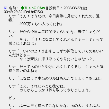
61
名前：
◆7LsipGI0Aw
[] 投稿日：2008/08/22(金)
00:49:29.82 ID:tLhd7lSt0
リナ「うん！そうなの。今日実際に見せてくれたの、通
帳。
4000万くらい入ってたわ」
リナ「だから今日…二時間後くらいかな、来てちょうだ
い。
そう、『リナになにしてくれとんじゃー！？』って
感じね！あはは」
リナ「…いいのよ！まあすこしずつ搾取していくのもいい
んだけどさ～
やっぱ豪快に搾り取ってやりたいじゃない？」
リナ「だってあのひとやけに尽くしてくるし、ちょっと気
持ち悪いのよねぇ」
リナ「…なによ？本当のワルはあんたでしょう？あはは」
リナ「ええ、それじゃまた後でね。
カモからしっかり搾り取ってやりましょう」
ピッ
リナ「ふー…早く帰ってこないかな、あの人。うふふふ