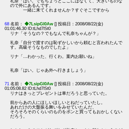
礼奈「はい。でもちょっとここにはなくて、大きいものな
ので外にあるんです。
一緒に来てくれませんか？すぐそこですから
68
名前：
◆7LsipGI0Aw
[] 投稿日：2008/08/22(金)
01:01:46.30 ID:tLhd7lSt0
リナ「そうなの？でもなんで礼奈ちゃんが？」
礼奈「自分で渡すのは恥ずかしいから頼むと言われたんで
す。高級そうなものでしたよ」
リナ「…わかった、行くわ。案内お願いね」
礼奈「はい。じゃあ外へ行きましょう」
71
名前：
◆7LsipGI0Aw
[] 投稿日：2008/08/22(金)
01:05:08.82 ID:tLhd7lSt0
リナはきっとプレゼントは車だろうと思っていた。
前からあの人にほしいほしいとねだっていたし。
あれだけの大盤振る舞いをみせていたんだ、
そろそろそのくらいのものをポンと買ってもおかしくない
だろう。