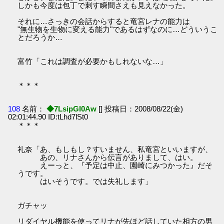
しかも今度は包丁で刺す瞬間さえも見えなかった。
それに…さっきの会話からすると竜宮レナの能力は
"無生物を生物に変える能力"であるはずなのに…どういうこ
とだろうか…
富竹「これは調査が必要かもしれないな…」
＊＊＊
108
名前：
◆7LsipGI0Aw
[] 投稿日：2008/08/22(金)
02:01:44.90 ID:tLhd7lSt0
＊＊＊
礼奈「あ、もしもし？すいません、私竜宮といいますが、
あの、リナさんから伝言がありまして、はい。
えーっと、『予定は中止、園崎にみつかった』だそ
うです。
はいそうです。では失礼します」
ガチャッ
リダイヤル機能を使ってリナが先ほど話していた相方の男