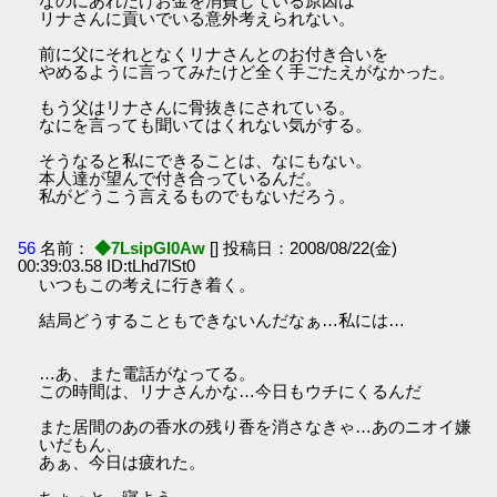
なのにあれだけお金を消費している原因は
リナさんに貢いでいる意外考えられない。
前に父にそれとなくリナさんとのお付き合いを
やめるように言ってみたけど全く手ごたえがなかった。
もう父はリナさんに骨抜きにされている。
なにを言っても聞いてはくれない気がする。
そうなると私にできることは、なにもない。
本人達が望んで付き合っているんだ。
私がどうこう言えるものでもないだろう。
56
名前：
◆7LsipGI0Aw
[] 投稿日：2008/08/22(金)
00:39:03.58 ID:tLhd7lSt0
いつもこの考えに行き着く。
結局どうすることもできないんだなぁ…私には…
…あ、また電話がなってる。
この時間は、リナさんかな…今日もウチにくるんだ
また居間のあの香水の残り香を消さなきゃ…あのニオイ嫌
いだもん、
あぁ、今日は疲れた。