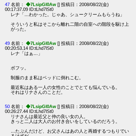
47
名前：
◆7LsipGI0Aw
[] 投稿日：2008/08/22(金)
00:17:37.09 ID:tLhd7lSt0
レナ「…わかった。じゃあ、シュークリームもらうね」
そういうと私はそこから離れ二階の自室への階段を駆け上
がった。
49
名前：
◆7LsipGI0Aw
[] 投稿日：2008/08/22(金)
00:20:53.14 ID:tLhd7lSt0
レナ「はぁ…」
ボフッ。
制服のまま私はベッドに倒れこむ。
最近私はある一人の女性のことでとても悩んでいる。
それはリナさんのことだ。
50
名前：
◆7LsipGI0Aw
[] 投稿日：2008/08/22(金)
00:26:27.44 ID:tLhd7lSt0
リナさんは最近父と仲の良い女の人。
きっと二人は大人のお付き合いをしているのだろう。
…たぶんだけど、お父さんはあの人と再婚するつもりでい
るはずだ。