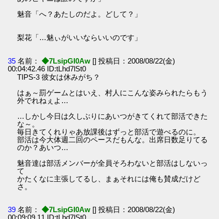
魅音「へ？あたしのだよ。どして？」
梨花「…魅ぃがいいならいいのです」
35
名前：
◆7LsipGI0Aw
[] 投稿日：2008/08/22(金)
00:04:42.46 ID:tLhd7lSt0
TIPS-3 彼女は休みがち？
はぁ～罰ゲームとはいえ、村人にこんな姿みられたらもう
外でれねぇよ…
…しかし今日は久しぶりにあいつがきてくれて部活できた
な～。
毎日きてくれりゃあ放課後はずっと部活で遊べるのに。
部活は今大体週二回のペースだもんな。出席日数足りてる
のか？あいつ…
魅音達は部活メンバーが全員そろわないと部活はしないっ
て
かたくなに主張してるし、まぁそれには俺も賛成だけど
さ。
39
名前：
◆7LsipGI0Aw
[] 投稿日：2008/08/22(金)
00:09:09.11 ID:tLhd7lSt0