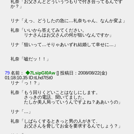
礼奈「お父さんとどういうつもりで付き合ってるんです
か？」
リナ「えっ、どうしたの急に…礼奈ちゃん、なんか変よ」
礼奈「いいから答えてみてください。
リナさんはお父さんの何が狙いなんですか」
リナ「狙いって…そりゃあいずれ結婚して幸せに…」
礼奈「嘘だッ！！」
79
名前：
◆7LsipGI0Aw
[] 投稿日：2008/08/22(金)
01:18:10.35 ID:tLhd7lSt0
リナ「っ！？」
礼奈「もう回りくどいことはなしにします。
さっきの電話、聞いてました。
たしか美人局っていうんですよね？ああいうの」
リナ「…」
礼奈「しばらくするときっと男の人がきて、
お父さんを脅してお金を要求するんでしょう？」