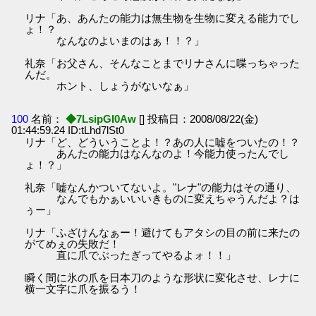
リナ「あ、あんたの能力は無生物を生物に変える能力でし
ょ！？
なんなのよいまのはぁ！！？」
礼奈「お父さん、そんなことまでリナさんに喋っちゃった
んだ。
ホント、しょうがないなぁ」
100
名前：
◆7LsipGI0Aw
[] 投稿日：2008/08/22(金)
01:44:59.24 ID:tLhd7lSt0
リナ「ど、どういうことよ！？あの人に嘘をついたの！？
あんたの能力はなんなのよ！今能力使ったんでし
ょ！？」
礼奈「嘘なんかついてないよ。"レナ"の能力はその通り、
なんでもかぁいいいきものに変えちゃうんだよ？は
ぅー」
リナ「ふざけんなぁー！避けてもアタシの目の前に来たの
がてめぇの失敗だ！
直に爪でぶったぎってやるよォ！！」
瞬く間に氷の爪を日本刀のような形状に変化させ、レナに
横一文字に爪を振るう！