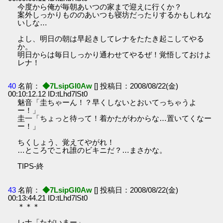
今度から俺が毎朝あいつの家まで迎えに行くか？
案外しっかりもののあいつも寝坊だったりするかもしれな
いしな…
よし、明日の朝は早起きしてレナをたたき起こしてやる
か。
明日からは毎日しっかり通わせてやるぜ！覚悟しておけよ
レナ！
40
名前：
◆7LsipGI0Aw
[] 投稿日：2008/08/22(金)
00:10:12.12 ID:tLhd7lSt0
魅音「圭ちゃーん！？早くしないとおいてっちゃうよ
ー！」
圭一「ちょっと待って！着かたがわからな…置いてくなー
ー！」
ちくしょう、覚えてやがれ！
…ところでこれ誰のビキニだ？…まさかな。
TIPS-終
43
名前：
◆7LsipGI0Aw
[] 投稿日：2008/08/22(金)
00:13:44.21 ID:tLhd7lSt0
＊＊＊
レナ「ただいまー」