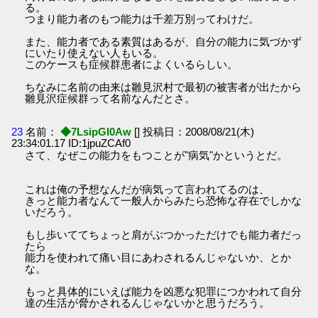
る。
つまり能力者のもつ能力は千差万別ってわけだ。
また、能力者である素質はあるが、自分の能力に気づかず
にいたり使えない人もいる。
このケースも症候群患者によくいるらしい。
ちなみに名前の由来は雛見沢村で最初の被害者が出たから
雛見沢症候群って名前なんだとさ。
23
名前：
◆7LsipGI0Aw
[] 投稿日：2008/08/21(木)
23:34:01.17 ID:1jpuZCAf0
さて、なぜこの能力をもつことが"病気"かというとだ。
これは俺の予想なんだが病気って言われてるのは、
きっと能力者なんて一般人からみたら恐怖な存在でしかな
いだろう。
もし歩いててちょっと肩がぶつかっただけでも能力者だっ
たら
能力を使われて痛い目にあわされるんじゃないか、とか
な。
もっと具体的にいえば能力を凶悪な犯罪につかわれて自分
達の生活が脅かされるんじゃないかと思うだろう。