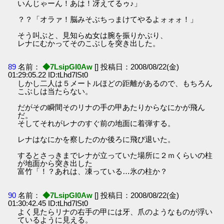
いんじゃーん！あは！冴えてるゥ♪」
？？「オラァ！脳みそぶちっまけてやるよォォォ！」
そう叫ぶと、見知らぬ女は腕を振りかぶり、
レナにむかってそのこぶしを突き出した。
89
名前：
◆7LsipGI0Aw
[] 投稿日：2008/08/22(金)
01:29:05.22 ID:tLhd7lSt0
しかし二人は５メートルほどの距離があるので、もちろん
こぶしは当たらない。
だがその瞬間そのリナの手の甲あたりからなにかが飛ん
だ。
そしてそれがレナのすぐ前の地面に着弾する。
レナはなにかを察したのか後ろに飛び退いた。
するとさっきまでレナが立っていた場所に２ｍくらいの柱
が地面から突き出した
富竹「！？あれは、凍っている…氷の柱か？
90
名前：
◆7LsipGI0Aw
[] 投稿日：2008/08/22(金)
01:30:42.45 ID:tLhd7lSt0
よく見たらリナの右手の甲には牙、爪のようなものが浮い
ているように見える。