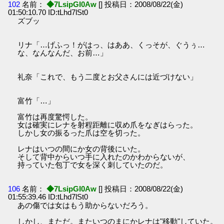
102
名前：
◆7LsipGI0Aw
[] 投稿日：2008/08/22(金)
01:50:10.70 ID:tLhd7lSt0
ズブッ
リナ「…げふっ！がはっ、はああ、くっそが、ぐうぅ…
な、なんなんだ、お前…」
礼奈「これで、もう二度とお父さんには近づけない」
富竹「…」
富竹は再度驚愕した。
女は確実にレナを射程距離に収め爪をなぎはらった。
しかし女の振るった爪は空を切った。
レナはいつの間にか女の背後にいた。
そして背中からいつ手に入れたのかわからないが、
持っていた包丁で女を深く刺していたのだ。
106
名前：
◆7LsipGI0Aw
[] 投稿日：2008/08/22(金)
01:55:39.46 ID:tLhd7lSt0
あの傷では女はもう助からないだろう。
しかし、まただ。またいつのまにかレナは"移動"していた。