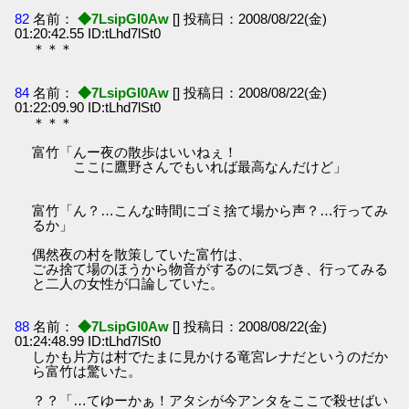
82
名前：
◆7LsipGI0Aw
[] 投稿日：2008/08/22(金)
01:20:42.55 ID:tLhd7lSt0
＊＊＊
84
名前：
◆7LsipGI0Aw
[] 投稿日：2008/08/22(金)
01:22:09.90 ID:tLhd7lSt0
＊＊＊
富竹「んー夜の散歩はいいねぇ！
ここに鷹野さんでもいれば最高なんだけど」
富竹「ん？…こんな時間にゴミ捨て場から声？…行ってみ
るか」
偶然夜の村を散策していた富竹は、
ごみ捨て場のほうから物音がするのに気づき、行ってみる
と二人の女性が口論していた。
88
名前：
◆7LsipGI0Aw
[] 投稿日：2008/08/22(金)
01:24:48.99 ID:tLhd7lSt0
しかも片方は村でたまに見かける竜宮レナだというのだか
ら富竹は驚いた。
？？「…てゆーかぁ！アタシが今アンタをここで殺せばい