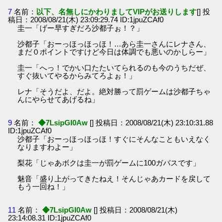
7
名前：
以下、名無しにかわりましてVIPがお送りします
[] 投
稿日：2008/08/21(木) 23:09:29.74 ID:1jpuZCAf0
圭一「げー早すぎだろ沙都子ぉ！？」
沙都子「おーっほっほっほ！…あら圭一さんにレナさん、
まだ０ポイントですけど今日は体調でも悪いのかしらー」
圭一「へっ！でかい口たたいてられるのも今のうちだぜ、
すぐ抜いてやるからみてろよぉ！」
レナ「そうだよ、だよ。絶対勝って罰ゲームは沙都子ちゃ
んにやらせてあげるね」
9
名前：
◆7LsipGI0Aw
[] 投稿日：2008/08/21(木) 23:10:31.88
ID:1jpuZCAf0
沙都子「おーっほっほっほ！すぐにそんなこともいえなく
なりますわよー」
梨花「じゃあボクは圭一が罰ゲームに100ガバスです」
魅音「盛り上がってきたねえ！そんじゃあカードを戻して
もう一回ね！」
11
名前：
◆7LsipGI0Aw
[] 投稿日：2008/08/21(木)
23:14:08.31 ID:1jpuZCAf0