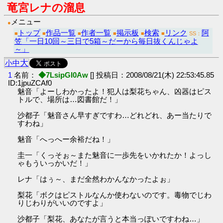
竜宮レナの溜息
メニュー
●
トップ
作品一覧
作者一覧
掲示板
検索
リンク
阿
■
■
■
■
■
■
SS：
笠「一日10回～三日で5箱～だーから毎日抜くんじゃよ
～」
大
小
中
1
名前：
◆7LsipGI0Aw
[] 投稿日：2008/08/21(木) 22:53:45.85
ID:1jpuZCAf0
魅音「よーしわかったよ！犯人は梨花ちゃん、凶器はピス
トルで、場所は…図書館だ！」
沙都子「魅音さん早すぎですわ…どれどれ、あー当たりで
すわね」
魅音「へっへー余裕だね！」
圭一「くっそぉ～また魅音に一歩先をいかれたか！よっし
ゃもういっかいだ！」
レナ「はぅ～、まだ全然わかんなかったよぉ」
梨花「ボクはピストルなんか使わないのです。毒物でじわ
りじわりがいいのですよ」
沙都子「梨花、あなたが言うと本当っぽいですわね…」