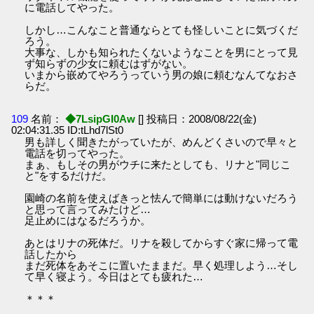
に電話してやった。
しかし…こんなこと普通ならとても怪しいことに気づくだ
ろう。
大事な、しかも知られたくないようなことを男にとって見
ず知らずの少女に頼むはずがない。
いまから嵌めてやろうっていう男の娘に頼むなんてなおさ
らだ。
109
名前：
◆7LsipGI0Aw
[] 投稿日：2008/08/22(金)
02:04:31.35 ID:tLhd7lSt0
男も詳しく聞きたがっていたが、めんどくさいので早々と
電話を切ってやった。
まぁ、もしその男がウチに来たとしても、リナと"同じこ
と"をするだけだ。
園崎の名前を使えばきっと怯んで簡単には動けないだろう
と思って言ってみたけど…
足止めにはなるだろうか。
あとはリナの死体だ。リナを殺してからすぐ家に帰って電
話したから
まだ死体をあそこに置いたままだ。早く処理しよう…そし
て早く寝よう。今日はとても疲れた…
＊＊＊