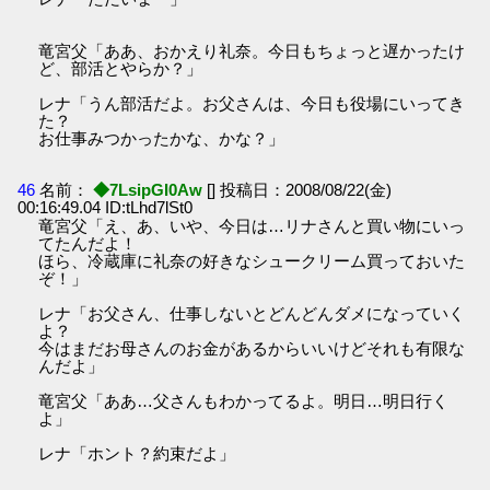
竜宮父「ああ、おかえり礼奈。今日もちょっと遅かったけ
ど、部活とやらか？」
レナ「うん部活だよ。お父さんは、今日も役場にいってき
た？
お仕事みつかったかな、かな？」
46
名前：
◆7LsipGI0Aw
[] 投稿日：2008/08/22(金)
00:16:49.04 ID:tLhd7lSt0
竜宮父「え、あ、いや、今日は…リナさんと買い物にいっ
てたんだよ！
ほら、冷蔵庫に礼奈の好きなシュークリーム買っておいた
ぞ！」
レナ「お父さん、仕事しないとどんどんダメになっていく
よ？
今はまだお母さんのお金があるからいいけどそれも有限な
んだよ」
竜宮父「ああ…父さんもわかってるよ。明日…明日行く
よ」
レナ「ホント？約束だよ」