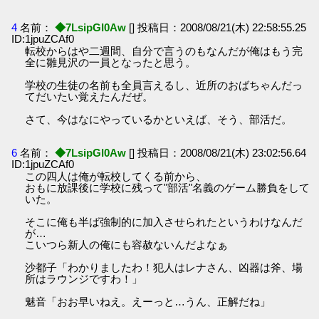
4
名前：
◆7LsipGI0Aw
[] 投稿日：2008/08/21(木) 22:58:55.25
ID:1jpuZCAf0
転校からはや二週間、自分で言うのもなんだが俺はもう完
全に雛見沢の一員となったと思う。
学校の生徒の名前も全員言えるし、近所のおばちゃんだっ
てだいたい覚えたんだぜ。
さて、今はなにやっているかといえば、そう、部活だ。
6
名前：
◆7LsipGI0Aw
[] 投稿日：2008/08/21(木) 23:02:56.64
ID:1jpuZCAf0
この四人は俺が転校してくる前から、
おもに放課後に学校に残って"部活"名義のゲーム勝負をして
いた。
そこに俺も半ば強制的に加入させられたというわけなんだ
が…
こいつら新人の俺にも容赦ないんだよなぁ
沙都子「わかりましたわ！犯人はレナさん、凶器は斧、場
所はラウンジですわ！」
魅音「おお早いねえ。えーっと…うん、正解だね」