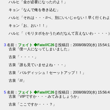
ハルヒ「金が必要になったのよ！」
キョン「なんで俺を巻き込む」
ハルヒ「それは・・・//べ、別にいいじゃない！早く行くわ
キョン「お、おい！！」
ハルヒ「（モリタポをかうためだなんて言えないわ・・・・
3
名前：
フェイト ◆Fate///C26
[] 投稿日：2008/08/20(水) 15:54:
古泉「僕一人になってしまいました」
古泉「・・・・」
古泉「誰も見ていませよね・・・」
古泉「バルディッシュ！セーットアップ！！」
古泉「///」
5
名前：
フェイト ◆Fate///C26
[] 投稿日：2008/08/20(水) 15:56:
古泉「VIPですか・・・みてみましょうか」
古泉「ここですか・・・？」