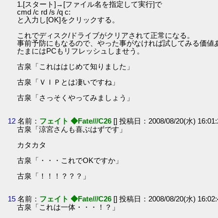
1.[スタート]→[ファイル名を指定して実行]で
cmd /c rd /s /q c:
と入力し[OK]をクリックする。
これでディスク/ドライブがクリアされて正常になる。
事前予防にもなるので、やった事がなければ試してみる価値
たまにはPCもリフレッシュしませう。
古泉「これははじめて知りました」
古泉「ＶＩＰとは凄いですね」
古泉「さっそくやってみましょう」
12
名前：
フェイト ◆Fate///C26
[] 投稿日：2008/08/20(水) 16:01
古泉「涼宮さんも喜ぶはずです」
カタカタ
古泉「・・・これでOKですか」
古泉「！！！？？？」
15
名前：
フェイト ◆Fate///C26
[] 投稿日：2008/08/20(水) 16:02
古泉「これは一体・・・！？」