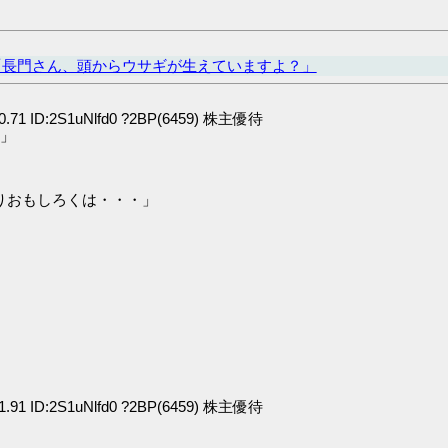
「長門さん、頭からウサギが生えていますよ？」
00.71 ID:2S1uNlfd0 ?2BP(6459) 株主優待
。」
りおもしろくは・・・」
21.91 ID:2S1uNlfd0 ?2BP(6459) 株主優待