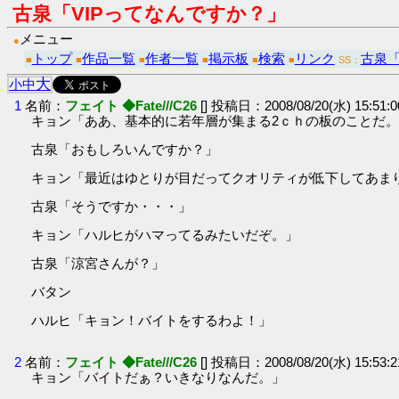
古泉「VIPってなんですか？」
メニュー
●
トップ
作品一覧
作者一覧
掲示板
検索
リンク
古泉
■
■
■
■
■
■
SS：
大
小
中
1
名前：
フェイト ◆Fate///C26
[] 投稿日：2008/08/20(水) 15:51:
キョン「ああ、基本的に若年層が集まる2ｃｈの板のことだ
古泉「おもしろいんですか？」
キョン「最近はゆとりが目だってクオリティが低下してあま
古泉「そうですか・・・」
キョン「ハルヒがハマってるみたいだぞ。」
古泉「涼宮さんが？」
バタン
ハルヒ「キョン！バイトをするわよ！」
2
名前：
フェイト ◆Fate///C26
[] 投稿日：2008/08/20(水) 15:53:
キョン「バイトだぁ？いきなりなんだ。」