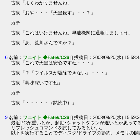
古泉「よくわかりませんね」
古泉「おや・・・「天皇殺す」・・？」
カチ
古泉「これはいけませんね。早速機関に通報しましょう」
古泉「あ、荒川さんですか？」
6
名前：
フェイト ◆Fate///C26
[] 投稿日：2008/08/20(水) 15:58:
古泉「これで天皇は安心ですね・・・」
古泉「？「ウイルスが駆除できない」・・・」
古泉「興味深いですね」
カチ
古泉「・・・・・（黙読中）」
9
名前：
フェイト ◆Fate///C26
[] 投稿日：2008/08/20(水) 15:59:
最近PCが重いとか、起動･シャットダウンが遅いとか思って
リフレッシュコマンドを試してみるといい。
以下を実行することでディスク/ドライブの節約、メモリの開