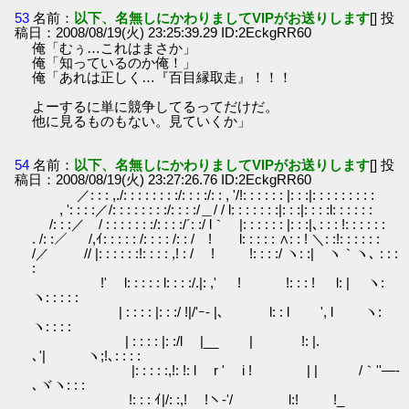
53
名前：
以下、名無しにかわりましてVIPがお送りします
[] 投
稿日：2008/08/19(火) 23:25:39.29 ID:2EckgRR60
俺「むぅ…これはまさか」
俺「知っているのか俺！」
俺「あれは正しく…『百目縁取走』！！！
よーするに単に競争してるってだけだ。
他に見るものもない。見ていくか」
54
名前：
以下、名無しにかわりましてVIPがお送りします
[] 投
稿日：2008/08/19(火) 23:27:26.76 ID:2EckgRR60
／: : : ,./: : : : : : : :/: : : :/: : , '/!: : : : : : |: : :|: : : : : : : : :
, ': : : :／/: : : : : : : :/: : : :/＿/ / l: : : : : : :|: : :|: : : :l: : : : : :
/: : :／ / : : : : : : :/: : : :/´: :/ l｀ |: : : : : : |: : :|､: : : !: : : : : :
. /: :／ /,ｲ: : : : : /: : : : /: : / ! l: : : : : ∧: : ! ＼: :!: : : : : :
/／ // |: : : : : :!: : : : ,! : / ! !: : : :/ ヽ: :| ヽ｀ヽ､ : : :
:
!' l: : : : : l: : : :/.|: ,' ! !: : : ! l: | ヽ:
ヽ: : : : :
| : : : : |: : :/ !|/'ｰ- |､ l: : l ', l ヽ:
ヽ: : : :
| : : : : |: :/l |__ | !: |.
､'| ヽ;!､: : : :
|: : : : :,!: !: l r ' i ! | | /｀''―-
､ヾヽ: : :
!: : : ｲ|/: :,! !ヽ-'/ l:! !_