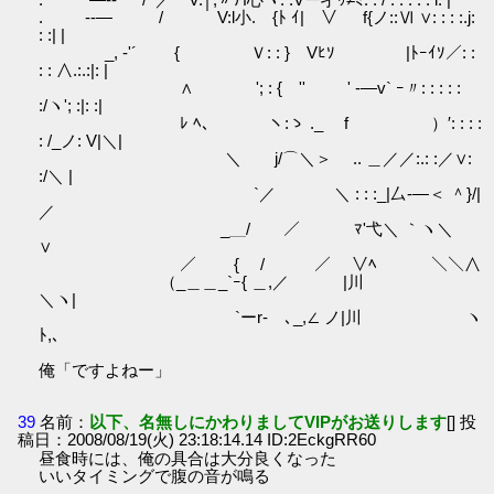
. --― / V:l小. {ﾄ ｲ| ∨ f{ノ::Ⅵ ∨: : : :.j:
: :| |
_, -'´ { Ｖ: : } Vﾋｿ |ﾄｰｲｿ／: :
: : ∧.:.:|: |
∧ '; : { '' ' -―v` ｰ〃: : : : :
:/ヽ'; :|: :|
ﾚ ﾍ、 ヽ:ゝ ._ f ）′: : : :
: /_ノ: V|＼|
＼ j/⌒＼＞ゝ .. ＿／／:.: :／∨:
:/＼ |
`／ ＼ : : :_|厶-―＜ ＾}/|
／
_＿/ ／ ﾏ'弋＼ ｀ヽ＼
∨
／ { / ／ ∨ﾍ ＼＼∧
（_＿＿_`ｰ{ ＿,／ |川
＼ヽ|
`ーr‐ゝ､_,∠ ノ|川 ヽ
ﾄ,､
俺「ですよねー」
39
名前：
以下、名無しにかわりましてVIPがお送りします
[] 投
稿日：2008/08/19(火) 23:18:14.14 ID:2EckgRR60
昼食時には、俺の具合は大分良くなった
いいタイミングで腹の音が鳴る