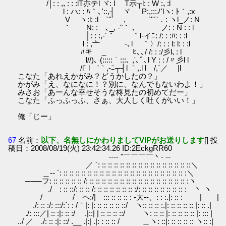
/│: : ,､: : :lT亦テl ヾ: l T示┬l: : W :､:l
l : ハ: : ﾊ｀､'::,┤ ヾ P:,:::ﾉ'lヽ: ﾄ｀,:x
V ヽ:l: :l `''´ , `''´'．: ヽl_ノ: N
｀ N: :ゝ､_, ‐"｀ ､ ノ: : N : : l
│: : :,‐´｀ ｀l-イﾆ: /: : :ﾊ: : :l
l : ,亠 ‐､l ｀〉/: : : l: l: : :l
ﾊキ _ ﾋ､､/ /: : :/彡l､: l
l//)､ (:::::｀:::､ ,'､ﾞ､l Y : : /〃彡l l
/l´ l '｀,‐ﾆ┬┤l ｀,.l l /,´／ |l
こなた「あれえかがみ？どうかしたの？」
かがみ「え、なになに！？別に、なんでもないわよ！」
みさお「あーんな幸せそうな柊見たの初めてだー」
こなた「ふっふっふ、さぁ、大人しく吐くがいい！」
俺「じー」
67
名前：
以下、名無しにかわりましてVIPがお送りします
[] 投
稿日：2008/08/19(火) 23:42:34.26 ID:2EckgRR60
---‐ "￣￣￣￣丶‐ --
／ ´: :: :: :: :: :: :: :: :: :: :: :: :: :: :: ::＼
＿-‐ ´: :: :: :: :: :: :: :: :: :: :: :: :: :: :: :: :: :: :: :: :: :＼
───フ: :: :: :: :: :: /: :: :: :: :: :: :: :: :: :: :: :: :: :: :: :: :: :ヽ
./ : :: ::/: :: :: /: :: :: :: :: :: :: :/: :: :: :: :: :: :: :: : 丶 ヽ
/ / ヘ:/| ::: :: :: :: : -大--、: : :.|: :: : | |
./: :: :/: :::/:´: : /｀|: |: :: :: :: :: ::/ ヽ:: :: :: :.|: :: :: :: :: |: :: .|
./: :::／| :: :|: :: :/ .|::| | :: :: :: ::/ ヽ: :: :: |: :: :: :: :: |: ::: |
../ ／ ./: :: :|: ::/ .__ .|:| .|: : :: :: / ＿ヽ: ::|: :: :: :: :: ヽ:: :|