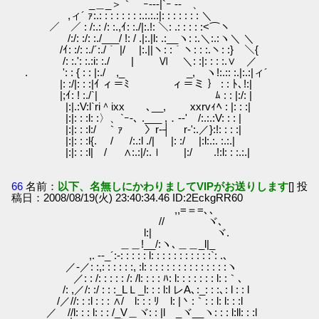
_＿_＞｀ ｰ---|`ｰ -- 、
,ィ´ ｧ:.: : : : : : : :.:.:.:|: : : : : : : ＼
／ ／ : /:.: /: :.,ｲ: :./|:.!: ＼: .: : : : :<⌒ヽ
/:/: :/: :./___/ !: / .|:.|l: .:__ヽ: :.＼:.:ヽ＼ ＼
/ｲ: :/: :./´:./｀ |/ |:.||ヽ: :｀ヽ: : :.ヽ: :} ＼{
/: :.': :.:i: :./ | Ⅵ ＼: :|: : : :.∨ ／
. ': : { : : |:./ ,_ _, ヽ!:.:: :.|:.:|ィ´
|: :/|: : :|ｲ ィ＝ﾐ ィ＝ミ ｝ : : ﾄ､!:|
|;ｲ: ! :./`| ﾑ : : |:/: |
|:|.:V:l`ri＾ixx ､__, xxrvｨﾍ : |: : :|
|:|: : :l: :〉、`ｰ-､ .___ ,．-‐' /:.:.:V: : : |
|:|: : :l:/ ｀ｧ 〉r‐┤ r‐':.／}:!: : : :|
|:|: : :l{. / /:.:l ./| |: :/ |:l:.:. :.:.|
|:|: : :l| / ∧:.:|/:.ｌ |:/ .!:l: : :.:.|
66
名前：
以下、名無しにかわりましてVIPがお送りします
[] 投
稿日：2008/08/19(火) 23:40:34.46 ID:2EckgRR60
,,=＝=､､
// ヾ､
l:| ヾ.
＿＿!__/:ヽ､＿＿_l|_
,. -‐_´:-: : : : : l: : : : : : : : : : :`: .､
／‐／: :,: : : : : :, :l: : : : : : : : : : : : : : :ヽ
／: : /: : : : : /: /l: : : : ﾊ: l: : : : : : : l: :｀､
/: ,／/: :/ : : :_LＬ_l: : : l:l レA､:_: : :､: l : : l
/／//: : :l : : : ∧/ l: : : ﾘ l: |丶:｀: : l: l: : :l
／ //l: : : l: : : /_V＿ヾ: : |l _ヾ__ヽ: : : l:ll: : :l