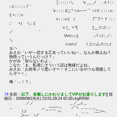
│: : : : : :＼ 'v _＿ノ . :/: / : :
: :/: : : : : : :｢｀
'v : : : : /(こ^ヽv―一⌒ヽ/イ: : : : :∧:
:|ヽ: : :∧
∨: : :∧:| ） 厂´7＾７ : : :
:.' ヽ| ＼: :|
∨ /_ ヽ^{ }__ /::::/: : :
／ ｀
Vvﾊ::::::j ,-┘:::/ : ／-
＼
∧:vﾊ::/ /´,/:::::厶:ｲ:::::,ｨ
≦:ヽ
みさお「いや～恋する乙女っていいね～。なんか燃えね？
熱情っていうんだっけ？」
かがみ「知らないわよ」
こなた「ま、私達にそういう話は無縁だよね」
みさお「お前等ノリ悪いぞー！そこにいるやつも我慢して
んぞー！」
俺「…！？」
74
名前：
以下、名無しにかわりましてVIPがお送りします
[] 投
稿日：2008/08/19(火) 23:51:28.24 ID:2EckgRR60
. ／／ ＿／_,∠＿
＿ _, -――‐-､ ／＼ ＿＿＿＿
/.:/ '" ￣￣ ヘ ＿＿ ¨.二ﾆ=-､
￣￣￣＞―｀ヽ/'´￣ ｀丶、