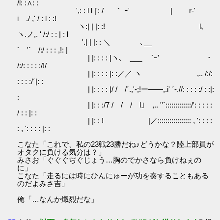
/l: :∧: :
',: : l l |': / ｀ ｰ' | r‐'
i ./ ,' / : l : :!
ヽ:| | |: :! l､
ヽ.ノ,. ' /:/ : : | : l
'.| | |: : ＼ ､__
` '´ /:/ : : : ,!: |
| |: : : : |ヽ､ ___ `ｰ' ･
/:/: : : : :/!/
| |: : : : |: :／／ ヽ ,.. /:/:
: : : :/´|: :
| |: : : : |/ / /´.,'‐;!ー――,.i' ´-.//: : : : :/ : :|:
:
| |: : :/7 / / / l｣ ,.. ''´:::::::::::::/': : : : :
/ : : |: :
| |: : ! |／::::::::::::::::: , ': : : :
: , ': : : : |: :
こなた「これで、私の23戦23勝だね♪どうかな？陸上部員が
オタクに負ける気分は？」
みさお「ぐぐぐぢぐじょう…胸のでかさなら負けねぇの
に」
こなた「走るには時にひんにゅーが功を奏することもある
のだよみさ吉」
俺「…なんか熾烈だな」