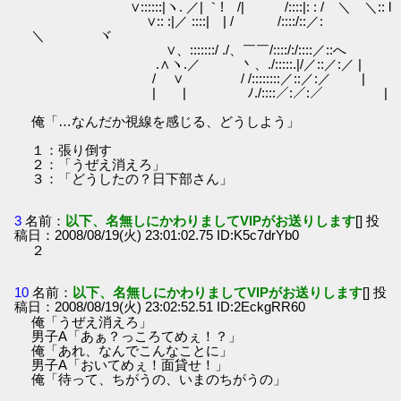
∨::::::|ヽ. ／| ｀! /| /::::|: : / ＼ ＼:: l
∨:: :|／ ::::| | / /::::/::／:
＼ ヾ
∨、:::::::/ ./、￣￣/::::/:/::::／::へ
.∧ヽ.／ 丶、./:::::.|/／::／:／ |
/ ∨ / /::::::::／::／:／ |
| | ﾉ./::::／:／:／ |
俺「…なんだか視線を感じる、どうしよう」
１：張り倒す
２：「うぜえ消えろ」
３：「どうしたの？日下部さん」
3
名前：
以下、名無しにかわりましてVIPがお送りします
[] 投
稿日：2008/08/19(火) 23:01:02.75 ID:K5c7drYb0
２
10
名前：
以下、名無しにかわりましてVIPがお送りします
[] 投
稿日：2008/08/19(火) 23:02:52.51 ID:2EckgRR60
俺「うぜえ消えろ」
男子A「あぁ？っころてめぇ！？」
俺「あれ、なんでこんなことに」
男子A「おいてめぇ！面貸せ！」
俺「待って、ちがうの、いまのちがうの」