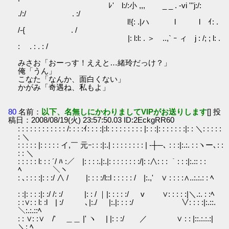
ﾚ' l:/:小 ,,, _ _ . ‐vi '''j:/:
./:/ . :/
l!{: .|ハ l l ｲ: .
/-{ . /
|: l:l: . ＞ ..,` ｰ ィ j : /; ; l: .
: . : . : /
みさお「おーっす！ええと…緒玲だっけ？」
俺「うん」
こなた「なんか、面白くない」
かがみ「奇遇ね、私もよ」
80
名前：
以下、名無しにかわりましてVIPがお送りします
[] 投
稿日：2008/08/19(火) 23:57:50.03 ID:2EckgRR60
: : : : : : : : : : : : /: : : :ｲ: : : :|:l: : : : : : : : : |: : :|: : : : : : :|: : ＼: : : : :
: ＼
: : : : : |: : : : : イ,￣ 元ｰ: : :|:.| : : : : : : : : | -┼─､ : : :|:.:. : :ヽー､: :
: : ＼
: : : : : l: : : ´/ ﾊ :／ |: : : :.|:.|: : : : : : : :/|: :∧: : : ｀: : :|:.:: : :
ﾍ ￣￣＼ヽ
: ､: : : :|: : :/ ∧ / |: : : :/l::l : : : : : / |:.,' ∨ : : : :∧..:.:.: : ﾍ
￣
: :|: : : :|: :/ /: :/ |: : / ｜|: : : : :/ v ∨: : : : :|＼.:. : :ﾍ
: :∨: : l: :l | :/ ､|:./ |:.|: : : :/ ∨: : : :|:.::.
＼:.:.::ﾍ
: : ∨: :∨ /' ＿＿ |' ヽ | |: : :/ ／ ∨ : : |::.:.:.:|
＼: ﾍ