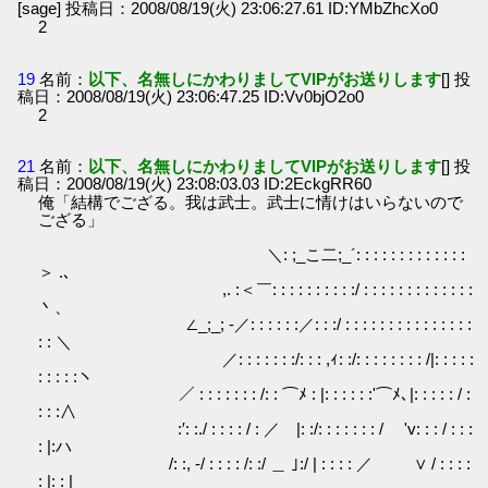
[sage] 投稿日：2008/08/19(火) 23:06:27.61 ID:YMbZhcXo0
2
19
名前：
以下、名無しにかわりましてVIPがお送りします
[] 投
稿日：2008/08/19(火) 23:06:47.25 ID:Vv0bjO2o0
2
21
名前：
以下、名無しにかわりましてVIPがお送りします
[] 投
稿日：2008/08/19(火) 23:08:03.03 ID:2EckgRR60
俺「結構でござる。我は武士。武士に情けはいらないので
ござる」
＼: ;_こ二;_´: : : : : : : : : : : : :
＞ .､
,. :＜￣: : : : : : : : : :/ : : : : : : : : : : : : :
丶、
∠_;_; -／: : : : : :／: : :/ : : : : : : : : : : : : : : :
: : ＼
／: : : : : : :/: : : ,ｨ: :/: : : : : : : : /|: : : : :
: : : : :ヽ
／ : : : : : : : /: : ⌒ﾒ : |: : : : : :'⌒ﾒ､|: : : : : / :
: : :∧
:′: :./ : : : : / : ／ |: :/: : : : : : : / 'v: : : / : : :
: |:ハ
/: :, -/ : : : : /: :/ ＿ ｣:/ | : : : : ／ ∨ / : : : :
: |: : |