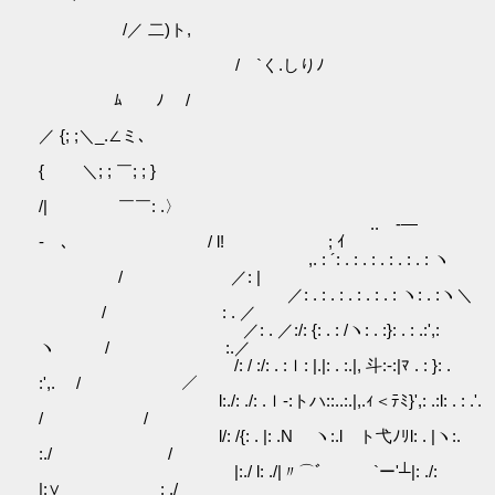
/／ 二)ト,
/ `く.しりﾉ
ﾑ ﾉ /
／ {; ;＼_.∠ミ､
{ ＼; ; ￣; ; }
/| ￣￣: .〉
.. -―
- ､ / l! ; ｲ
,. : ´: . : . : . : . : . : ヽ
/ ／: |
／: . : . : . : . : . : ヽ: . :ヽ＼
/ : . ／
／: . ／:/: {: . : /ヽ: . :}: . : .:',:
ヽ / :.／
/: / :/: . :ｌ: |.|: . :.|, 斗:‐:|ﾏ . : }: .
:',. / ／
l:./: ./: .ｌ‐:トハ::..:.|,.ｨ＜ﾃﾐ}',: .:l: . : .'.
/ /
l/: /{: . |: .N ヽ:.l ト弋ﾉﾘl: . |ヽ:.
:./ /
|:./ l: ./|〃⌒ﾞ `ー'┴|: ./:
|:∨ : ./