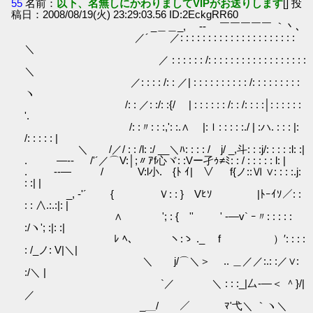
55
名前：
以下、名無しにかわりましてVIPがお送りします
[] 投
稿日：2008/08/19(火) 23:29:03.56 ID:2EckgRR60
_＿＿_, -‐ ￣￣￣￣￣ ｀丶､
／´ ／: : : : : : : : : : : : : : : : : : : : :
＼
／ : : : : : : /: : : : : : : : : : : : : : : : : :
＼
／: : : : /: : ／| : : : : : : : : : : /: : : : : : : : :
ヽ
/: : ／: :/: :{/ | : : : : : : /: : /: : : :│: : : : : :
'.
/: :〃: : :,': :.∧ |:ｌ: : : : :./ | :ハ. : : : |:
/: : : : : |
＼ /／/ : : /l: :/ __＼ﾊ: : : : / j/ _,斗: : :j/: : : : :l: :|
. ―‐- /'´／⌒V:│;〃ｱf心ヾ: :Vー孑ｩ≠ﾐ: : / : : : : : l: |
. --― / V:l小. {ﾄ ｲ| ∨ f{ノ::Ⅵ ∨: : : :.j:
: :| |
_, -'´ { Ｖ: : } Vﾋｿ |ﾄｰｲｿ／: :
: : ∧.:.:|: |
∧ '; : { '' ' -―v` ｰ〃: : : : :
:/ヽ'; :|: :|
ﾚ ﾍ、 ヽ:ゝ ._ f ）′: : : :
: /_ノ: V|＼|
＼ j/⌒＼＞ゝ .. ＿／／:.: :／∨:
:/＼ |
`／ ＼ : : :_|厶-―＜ ＾}/|
／
_＿/ ／ ﾏ'弋＼ ｀ヽ＼