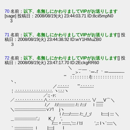
70
名前：
以下、名無しにかわりましてVIPがお送りします
[sage] 投稿日：2008/08/19(火) 23:44:03.71 ID:8cii5mpN0
3
71
名前：
以下、名無しにかわりましてVIPがお送りします
[] 投
稿日：2008/08/19(火) 23:44:38.92 ID:wY1HMuZB0
３
72
名前：
以下、名無しにかわりましてVIPがお送りします
[] 投
稿日：2008/08/19(火) 23:47:17.70 ID:2EckgRR60
＼ ＿__
_＞‐ `ー‐｢ ｀ー―――‐-
'" : : : : : : : : /|: : : : : : : : : : : : : :
丶､
／.:.:.:.:.: '".:.:.:.:.:.:
￤.:.:.:.:.:.:.:.:.:.:.:.:.:.:.:.:. ヽ:.:.:ヽ
／:; -ｧ:
／.:.:.:.:.:.:.:.:.:.:.:.:.∧.:.:.:.:.:.:.:.:.:.:.:.:.:.:.:.:.:.:. ∨___V⌒＼
/／ /:/:::::::::::::: /:: /:::/ ｌ::::::
＼:::::::::::::::::::::::::::∨ﾝ′! jヽ
ｌ/:::::/::::::: /::_/_:/ l:::::| ::: ＼
＿:::::::::::::::::::',: K_/ ',
/::::〃:::::::,'::: / !:l ',:: lヽ´:::::＼
｀:::::::::::::::: ｌ |::::| l