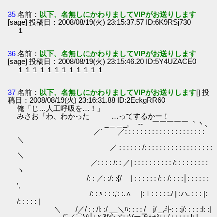
35
名前：
以下、名無しにかわりましてVIPがお送りします
[sage] 投稿日：2008/08/19(火) 23:15:37.57 ID:6K9RSj730
１
36
名前：
以下、名無しにかわりましてVIPがお送りします
[sage] 投稿日：2008/08/19(火) 23:15:46.20 ID:5Y4UZACE0
１１１１１１１１１１１１
37
名前：
以下、名無しにかわりましてVIPがお送りします
[] 投
稿日：2008/08/19(火) 23:16:31.88 ID:2EckgRR60
俺「じ…人工呼吸を…！」
みさお「わ、わかった …ってするかー！
_＿＿_, -‐ ￣￣￣￣￣ ｀丶､
／´ ／: : : : : : : : : : : : : : : : : : : : :
＼
／ : : : : : : /: : : : : : : : : : : : : : : : : :
＼
／: : : : /: : ／| : : : : : : : : : : /: : : : : : : : :
ヽ
/: : ／: :/: :{/ | : : : : : : /: : /: : : :│: : : : : :
'.
/: :〃: : :,': :.∧ |:ｌ: : : : :./ | :ハ. : : : |:
/: : : : : |
＼ /／/ : : /l: :/ __＼ﾊ: : : : / j/ _,斗: : :j/: : : : :l: :|
. ―‐- /'´／⌒V:│;〃ｱf心ヾ: :Vー孑ｩ≠ﾐ: : / : : : : : l: |