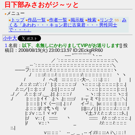
日下部みさおがジ～ッと
メニュー
●
トップ
作品一覧
作者一覧
掲示板
検索
リンク
み
■
■
■
■
■
■
SS：
くる「あわわ・・・キョン君に古泉君・・・男性同士
で・・・」
大
小
中
1
名前：
以下、名無しにかわりましてVIPがお送りします
[] 投
稿日：2008/08/19(火) 23:00:13.97 ID:2EckgRR60
---‐ "￣￣￣￣丶‐ --
／ ´: :: :: :: :: :: :: :: :: :: :: :: :: :: :: ::＼
＿-‐ ´: :: :: :: :: :: :: :: :: :: :: :: :: :: :: :: :: :: :: :: :: :＼
───フ: :: :: :: :: :: /: :: :: :: :: :: :: :: :: :: :: :: :: :: :: :: :: :ヽ
./ : :: ::/: :: :: /: :: :: :: :: :: :: :/: :: :: :: :: :: :: :: : 丶 ヽ
/ / ヘ:/| ::: :: :: :: : -大--、: : :.|: :: : | |
./: :: :/: :::/:´: : /｀|: |: :: :: :: :: ::/ ヽ:: :: :: :.|: :: :: :: :: |: :: .|
./: :::／| :: :|: :: :/ .|::| | :: :: :: ::/ ヽ: :: :: |: :: :: :: :: |: ::: |
../ ／ ./: :: :|: ::/ .__ .|:| .|: : :: :: / ＿ヽ: ::|: :: :: :: :: ヽ:: :|
./ |: :: :: |: ｲ ｲ｀.|:ヽ .|:: ::::::/ ｪ‐┬ ミヾ|: :: :: :: :: :: :＼|
|: :: :: |: |ヾ《一::::| .| :: / イ‐┘::、|υ: :: :: :: :|: :: :: |
.|: :: :: :|/: :|弋ヽｲ| ∨ |:||:::ノ| | |: :: :: :: :/.: :: :: :!
|: :/∨ : ::. ! ヾ =ｿ ヾ土.ｿ /: /: :: :/: :: : ::ﾄ､|
|:/ ∨: : { ::::::: 丶 ::::::: /:/: :: ::/: :: :: :: .|
|/ ∨:: :丶 _ /:/: :: :: /: :: :: ::
::.|
∨::: :: ::｀ ‐- _. ＿ , -‐ イ:/:l :: :::∧ i＼: :: : !