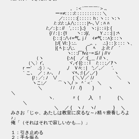
, :＜¨￣￣￣¨＞.､
ー=≠: : : :/: : : : : : : : : : : ＼
／: : : : : :{ : : : : : ｈ: ヽ : : ヽ:ヽ
/: :/:/: :,ﾑ∧: : : : : |ﾍ-､∨ : ﾊ ﾊ
/:／: |: : // ', : : : }.:} ヽ: j : : i |: {
{/ / : | : {ﾘ ヽ: :/j/, Ｙ.: : :| | :ﾍ
{: : :| :∧ｨ=气,ｊ/ ｨ≠气 : :∧}: : :ヽ
|:/{ Ⅵ: } :.:. _,､， .:.} : : }: : : : ヽ、
|{ ﾍ |: :八:. { ﾍ ,|: //: /´￣´
ヽ: : :厂fv≧ｰ=≦/ｊ//∨
（ヽ {:∧{ ／ :{_＿ / //ヽ、
（＼〉r', ヾ,イ{{: : : l /: : : ;／ｱヽ
ｒー' .:} 〉-､ ,/ Ｖﾊ: : | ′;／,／ '.
｀こ､ ／ : ∧-､ / ヾﾍ､:! {／,／} ヽ
{/ : ／: ﾉ ∨ { ＼∨／ /ﾉ ＼
ヽこ;／ ⌒ヽ＼/ ＞ ＾´＜´ ＼ ヽ
＼ / / /} } ヽ
＼
ヽ. 〃 { 入 ！ {＼
＼
＼ ／ { ヽ / ヽ/ } ＼
みさお「じゃ、あたしは教室に戻るな～♪精々療養しろよ
♪」
俺「（それはそれで寂しいかも…）」
１：引き止める
２：手を振る