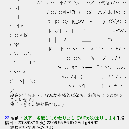
/／ /: : : : : :|: /ｨ7⌒小 |: : :／ ,ィ气f≧ｘ/ : : : : :
: |: : |
/: : : /: : :ⅥV｢7f ﾄ} |: :/ ∧ノ:.ﾄ. ﾄﾊ : : :
: :l: :|: : |
′: : :|: : : : :} |{:_;ﾉv ∨ {/ ｰｲ:∨}/ : : :
: :l: :| ∨
|: : :／|: : : : :| ゞ-‐' ゞ､ｰ'∨/ :
: : : : ∧ |:/
| : ′│: : : ﾉ : . : . ＿＿_ ｀¨´/: : : : : :
/ :ﾍ{ﾍ
|/ |: : : : ヽ: . : : ∧ ｀’ヽ : :./: / : :
: :/: : : : : :＼
│: : : : : :＼ 'v _＿ノ . :/: / : :
: :/: : : : : : :｢｀
'v : : : : /(こ^ヽv―一⌒ヽ/イ: : : : :∧:
:|ヽ: : :∧
∨: : :∧:| ） 厂´7＾７ : : :
:.' ヽ| ＼: :|
∨ /_ ヽ^{ }__ /::::/: : :
／
みさお「おぉ～、なんか本格的だなぁ。お前ちょっとかっ
こいいぜ？」
俺「（ぎゃ…逆効果だし…）」
22
名前：
以下、名無しにかわりましてVIPがお送りします
[] 投
稿日：2008/08/19(火) 23:09:55.86 ID:2EckgRR60
結局付いてきたみさお