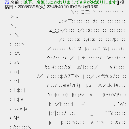
73
名前：
以下、名無しにかわりましてVIPがお送りします
[] 投
稿日：2008/08/19(火) 23:49:40.10 ID:2EckgRR60
＼: ;_こ二;_´: : : : : : : : : : : : :
＞ .､
,. :＜￣: : : : : : : : : :/ : : : : : : : : : : : : :
丶、
∠_;_; -／: : : : : :／: : :/ : : : : : : : : : : : : : : :
: : ＼
／: : : : : : :/: : : ,ｨ: :/: : : : : : : : /|: : : : :
: : : : :ヽ
／ : : : : : : : /: : ⌒ﾒ : |: : : : : :'⌒ﾒ､|: : : : : / :
: : :∧
:′: :./ : : : : / : ／ |: :/: : : : : : : / 'v: : : / : : :
: |:ハ
/: :, -/ : : : : /: :/ ＿ ｣:/ | : : : : ／ ∨ / : : : :
: |: : |
/／ /: : : : : :|: /ｨ7⌒小 |: : :／ ,ィ气f≧ｘ/ : : : : :
: |: : |
/: : : /: : :ⅥV｢7f ﾄ} |: :/ ∧ノ:.ﾄ. ﾄﾊ : : :
: :l: :|: : |
′: : :|: : : : :} |{:_;ﾉv ∨ {/ ｰｲ:∨}/ : : :
: :l: :| ∨
|: : :／|: : : : :| ゞ-‐' ゞ､ｰ'∨/ :
: : : : ∧ |:/
| : ′│: : : ﾉ : . : . ＿＿_ ｀¨´/: : : : : :
/ :ﾍ{ﾍ
|/ |: : : : ヽ: . : : ∧ ｀’ヽ : :./: / : :
: :/: : : : : :＼