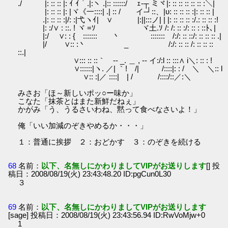
./ |: :: :: |: ｲ ｲ｀.|:ヽ .|:: ::::::/ ｪ‐┬ ミヾ|: :: :: :: :: :: :＼|
|: :: :: |: |ヾ《一::::| .| :: / イ‐┘::、|υ: :: :: :: :|: :: :: |
.|: :: :: :|/: :|弋ヽｲ| ∨ |:||:::ノ| | |: :: :: :: :/.: :: :: :!
|: :/∨ : ::. ! ヾ =ｿ ヾ土.ｿ /: /: :: :/: :: : ::ﾄ､|
|:/ ∨: : { ::::::: 丶 ::::::: /:/: :: ::/: :: :: :: .|
|/ ∨:: :丶 _ /:/: :: :: /: :: :: ::
::.|
∨::: :: ::｀ ‐- _. ＿ , -‐ イ:/:l :: :::∧ i＼: :: : !
∨::::::|ヽ. ／| ｀! /| /::::|: : / ＼ ＼:: l
∨:: :|／ ::::| | / /::::/::／:＼
みさお「ほ～新しいポッ○ー味か」
こなた「抹茶とはまた新鮮だねぇ」
かがみ「う、うるさいわね、黙って食べなさいよ！」
俺「いい加減のぞきやめるか・・・」
１：普通に挨拶 ２：おどかす ３：のぞきを続ける
68
名前：
以下、名無しにかわりましてVIPがお送りします
[] 投
稿日：2008/08/19(火) 23:43:48.20 ID:pgCun0L30
３
69
名前：
以下、名無しにかわりましてVIPがお送りします
[sage] 投稿日：2008/08/19(火) 23:43:56.94 ID:RwVoMjw+0
1