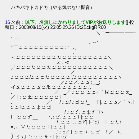
バキバキドカドカ（やる気のない擬音）
16
名前：
以下、名無しにかわりましてVIPがお送りします
[] 投
稿日：2008/08/19(火) 23:05:29.36 ID:2EckgRR60
＼｀ー――― ――‐
- ．.
_ .. -‐ '
"´￣.:.:.:.:.:.:.:.:.:.:.:.:.:.:.:.:.:.:.:｀: .、
,.
＜.:.:.:.:.:.:.:.:.:.:.:.:.:.:.:.:.:/.:.:.:.:.:.:.:.:.:.:.:.:.:.:.:.:.:.:.:.＼
∠．-z
／.:.:.:.:.:.:./.:.:.:.:.:::/.:.:.:.:.:.:.:.:.:.:.:.:.:.:.:.:.:.:.:.:.:.:.:.:＼
／
.:.:.:.:.:.:.:./.:.:.:.:::::/.:.:.:.:.:.:.:.:.:.:,'.:.:.:.:.:.:.:.:.:.:.:.:.:.:.:.:.:.ヽ
／.:.:.::／.:.:.:.:/.:＿_;
イ.:/.:.:.:.:.:.:.:.:/.:.:./!:.:.:.:.:.:.:.:.:.:.:.:.:.:.:.:.',
. ／＿_／ .:.:.:.:.:,'.:.:.::／｀ﾄ/!.:.:.:.:.:.:.:/:_
／｜:.:.:.:i:.:.:.:.:.:.:.:.:.:.:.:.i
. ／´ / .:.:.:/ .:.::!.:.::/_ !' |.:.:.:.:.:.:/／｀ヽ.!
:.:.:.:l:.:.:.:.:.:.:.|:.:.:.:.:|
/ .:.:.:.;' .:.::::|.::/⌒iヽ
l |:.:.:.:.:/'´__ ﾄ､:.:.;'.:.:.:.:.:.:.ｉ|:.:.:.:.:|
/ .:.:.:.:,i . .:.:::ﾚ'} ﾄ-' ::} ｌ .:.:./,.ｨ＝
=､、∨./.:.:.:.:.:.:.:.ｌ|:.:.:.:.:|
. ,' .:.::／ | .:.:::::: / i.:...::;' !:／ /､_
丿.:}ヽ》'.:.:.:.:.:.:ﾊ:.:ｌ|:.:i.:./