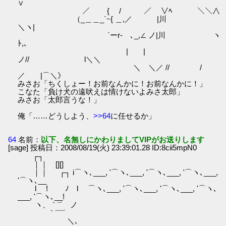
∨
／ { / ／ ∨ﾍ ＼＼∧
（_＿＿_`ｰ{ ＿,／ |川
＼ヽ|
`ーr‐ゝ､_,∠ ノ|川 ヽ
ﾄ,､
| |
ノ// l＼＼
＼ ＼／ // /
／ |⌒＼》
みさお「ちくしょー！お前なんかに！お前なんかに！」
こなた「負け犬の遠吠えは情けないよみさ太郎」
みさお「太郎言うな！」
俺「……どうしよう、
>>64
に任せるか」
64
名前：
以下、名無しにかわりましてVIPがお送りします
[sage] 投稿日：2008/08/19(火) 23:39:01.28 ID:8cii5mpN0
┌┐
｜｜ [][]
｜｜ ┌┐ i⌒ヽ､___, '⌒ヽ､___, '⌒ヽ､___, '⌒ヽ､___,
'⌒ヽ､__
l ! ﾉ l ⌒ヽ､___, '⌒ヽ､___, '⌒ヽ､___, '⌒ヽ､
___, '⌒ヽ､__!
ヽ、｀¨´ ノ
｀¨¨¨´
＼､