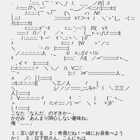
. ,'.::.::.（￣｀ヾｰ､_/ /、 ＿＿ ／//}│ .:l
/ :::::: /7＼ `ー’ __ ,､__,／ ‐＜:::ﾉ::|:::::::l::|
. /.::.::.: (￣ ヽﾉ {＼ ハ /V/
│.::.! ,'::::::::::/ ﾚ'/ ＞ｰr （ ＼´＞'´(_, -く:::
ﾉ|::|::::::::l:|
/.::.::.::.:r'¨`ｰt' ﾉ.::. ＼ｰ‐'´| 川{ ∨ﾘ
::::::: / /'/／｛ ／ヽ ¨ （__ r‐＜:八:! :::::::l|
. / :.::.::.::. `ﾄ ー′ ｲ ＼.::ヽ＼ | //
ﾉ i:::::: ﾉ {V/ ＞'´／:::
＼ `ｰ ﾉｼ |::::::::::|
／.::.::.::.::.::.:人ゝ､_ lﾉ ﾊ.:.:}∨ヽ!シ
ｲ |::::::,' ∧l{ ／-='´:::::::::::/ヽ､_
, イヾ |::::::::::|
/.::/.:::.:::.::.::〃 ＼ ＼／ /） V二ﾆ¨
´¨`ヽ |:: / ﾝ≠'´::::::::::::::::::::::人＿
∧ ／〉 ││::::::::|
.::/|.::/.:::.::.::{{ ＼三／人 / }
＼ j／／:／::::::::_:::,斗ｧ‐'´（ ＼ 三三 ／
人│::::::::|
/ V.:::.:::.:::.:::ヾ ｲ ｀ （ {｀ヽ､_
＞ / /:;イ::::: ／| `ー'´ ＼ ヽ ヾ彡'´
｝! ::::::::|
こなた「なんだ、のぞきか～」
かがみ「あんまり関心しない趣味ね」
俺「……」
１：言い訳する ２：奇遇だね！一緒にお昼食べよう
か！ ３：日下部さん、こんにちは