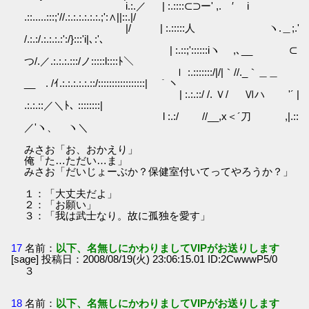
i.:.／ | :.::::⊂⊃ー' ,. ′ i
.::.....:::;'//.:.:.:.:.:.:.;':∧||::.|/
|/ | :.:::::人 ヽ.＿;.'
/.:.:/.:.:.:.:':/}:::'i|､:'、
| :.::;'::::::iヽ ,､__ ⊂
つ/.／.:.:.:.:::/ノ:::::l::::ﾄ＼
ｌ :.:::::::/|/|｀//._｀＿＿
__ . /ｲ.:.:.:.:.:.::/:::::::::::::::::| ｀ヽ
| :.:.::/ /. Ｖ/ Ⅵハ '´ |
.:.:.::／＼ﾄ､ ::::::::|
l :.:/ //__,x＜´刀 ,|.::
／'ヽ、 ヽ＼
みさお「お、おかえり」
俺「た…ただい…ま」
みさお「だいじょーぶか？保健室付いてってやろうか？」
１：「大丈夫だよ」
２：「お願い」
３：「我は武士なり。故に孤独を愛す」
17
名前：
以下、名無しにかわりましてVIPがお送りします
[sage] 投稿日：2008/08/19(火) 23:06:15.01 ID:2CwwwP5/0
３
18
名前：
以下、名無しにかわりましてVIPがお送りします