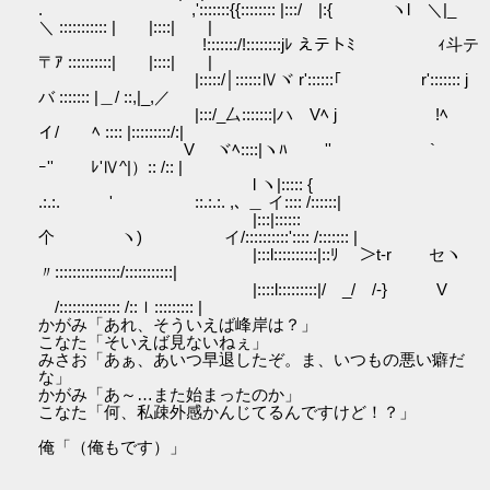
. ,':::::::{{:::::::: |:::/ |:{ ヽl ＼|_
＼ ::::::::::: | |::::| |
!:::::::/!::::::::jﾚ えテトﾐ ｨ斗テ
〒ｱ ::::::::::| |::::| |
|:::::/│::::::Ⅳヾ r'::::::｢ r'::::::: j
バ ::::::: |＿/ ::,|_,／
|:::/_厶:::::::|ハ Vﾍ j !ﾍ
イ/ ﾍ :::: |:::::::::/:|
V ヾﾍ::::|ヽﾊ ゞ '' `
ｰ'' ﾚ'Ⅳ^|）:: /:: |
l ヽ|::::: {
.:.:. ' ::.:.:. ,､ ＿ イ:::: /::::::|
|:::|::::::
个 ヽ) イ/::::::::::':::: /::::::: |
|:::l::::::::::|::ﾘ ＞t-r セヽ
〃:::::::::::::::/:::::::::::|
|::::l:::::::::|/ _/ /-} V
/:::::::::::::: /::ｌ::::::::: |
かがみ「あれ、そういえば峰岸は？」
こなた「そいえば見ないねぇ」
みさお「あぁ、あいつ早退したぞ。ま、いつもの悪い癖だ
な」
かがみ「あ～…また始まったのか」
こなた「何、私疎外感かんじてるんですけど！？」
俺「（俺もです）」