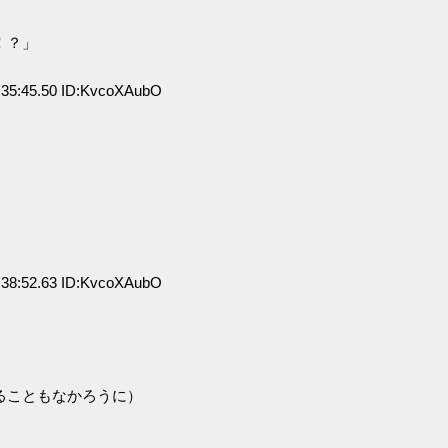
！？」
35:45.50 ID:KvcoXAubO
38:52.63 ID:KvcoXAubO
ることもなかろうに）