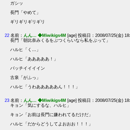
ガシッ
長門「やめて」
ギリギリギリギリ
22
名前：
んん… ◆Miwikigs4M
[age] 投稿日：2008/07/25(金) 18:
長門「朝比奈みくるをぶつくらいなら私をぶって」
ハルヒ「く…」
ハルヒ「あああああ！」
バッチイイイイン
古泉「がふっ」
ハルヒ「うわあああああん！！！」
23
名前：
んん… ◆Miwikigs4M
[age] 投稿日：2008/07/25(金) 18:
キョン「気にするな、ハルヒ」
キョン「お前は長門に嫌われてるだけだ」
ハルヒ「だからどうしてよおおお！！！」