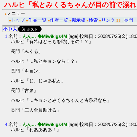
ハルヒ「私とみくるちゃんが目の前で溺れ
メニュー
●
トップ
作品一覧
作者一覧
掲示板
検索
リンク
長門
■
■
■
■
■
■
SS：
大
小
中
1
名前：
んん… ◆Miwikigs4M
[age] 投稿日：2008/07/25(金) 18:0
ハルヒ「有希はどっちを助けるの！？」
長門「みくる」
ハルヒ「…私とキョンなら！？」
長門「キョン」
ハルヒ「じ、じゃあ私と」
長門「古泉」
ハルヒ「…キョンとみくるちゃんと古泉君なら」
長門「三人全員助ける」
4
名前：
んん… ◆Miwikigs4M
[age] 投稿日：2008/07/25(金) 18:0
ハルヒ「わああああ！」