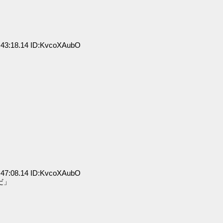
43:18.14 ID:KvcoXAubO
47:08.14 ID:KvcoXAubO
だ」