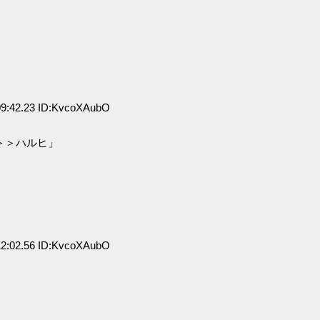
9:42.23 ID:KvcoXAubO
＞＞ハルヒ」
2:02.56 ID:KvcoXAubO