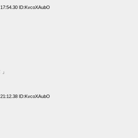
17:54.30 ID:KvcoXAubO
！」
21:12.38 ID:KvcoXAubO