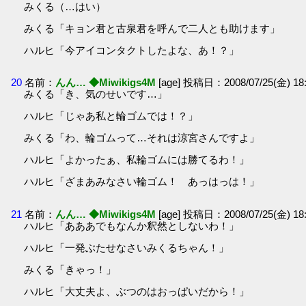
みくる（…はい）
みくる「キョン君と古泉君を呼んで二人とも助けます」
ハルヒ「今アイコンタクトしたよな、あ！？」
20
名前：
んん… ◆Miwikigs4M
[age] 投稿日：2008/07/25(金) 18:
みくる「き、気のせいです…」
ハルヒ「じゃあ私と輪ゴムでは！？」
みくる「わ、輪ゴムって…それは涼宮さんですよ」
ハルヒ「よかったぁ、私輪ゴムには勝てるわ！」
ハルヒ「ざまあみなさい輪ゴム！ あっはっは！」
21
名前：
んん… ◆Miwikigs4M
[age] 投稿日：2008/07/25(金) 18:
ハルヒ「あああでもなんか釈然としないわ！」
ハルヒ「一発ぶたせなさいみくるちゃん！」
みくる「きゃっ！」
ハルヒ「大丈夫よ、ぶつのはおっぱいだから！」