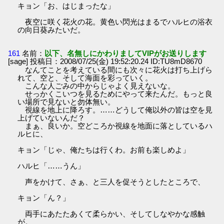
キョン「お、はじまったな」
夜空に咲く花火の花。黄色い閃光はまるでハルヒの浴衣
の向日葵みたいだ。
161
名前：
以下、名無しにかわりましてVIPがお送りします
[sage] 投稿日：2008/07/25(金) 19:52:20.24 ID:TU8mD8670
なんてことを考えている間にも次々に花火は打ち上げら
れて、空と、そして海面を彩っていく。
こんな人ごみの中からじゃよく見えないな。
せっかくこいつを見るためにやって来たんだ。もっと良
い場所で見ないと勿体無い。
視線を地上に降ろす。……どうして俺以外の皆は空を見
上げていないんだ？
まぁ、良いか。空どころか視線を地面に落としているハ
ルヒに、
キョン「じゃ、俺たちは行くわ。お前も楽しめよ」
ハルヒ「……うん」
声をかけて、さぁ、と三人を促そうとしたところで、
キョン「ん？」
両手にあたたあくて柔らかい、そしてしなやかな感触
が。