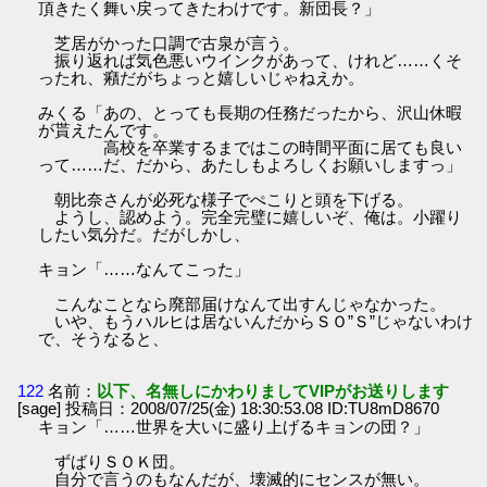
頂きたく舞い戻ってきたわけです。新団長？」
芝居がかった口調で古泉が言う。
振り返れば気色悪いウインクがあって、けれど……くそ
ったれ、癪だがちょっと嬉しいじゃねえか。
みくる「あの、とっても長期の任務だったから、沢山休暇
が貰えたんです。
高校を卒業するまではこの時間平面に居ても良い
って……だ、だから、あたしもよろしくお願いしますっ」
朝比奈さんが必死な様子でぺこりと頭を下げる。
ようし、認めよう。完全完璧に嬉しいぞ、俺は。小躍り
したい気分だ。だがしかし、
キョン「……なんてこった」
こんなことなら廃部届けなんて出すんじゃなかった。
いや、もうハルヒは居ないんだからＳＯ”Ｓ”じゃないわけ
で、そうなると、
122
名前：
以下、名無しにかわりましてVIPがお送りします
[sage] 投稿日：2008/07/25(金) 18:30:53.08 ID:TU8mD8670
キョン「……世界を大いに盛り上げるキョンの団？」
ずばりＳＯＫ団。
自分で言うのもなんだが、壊滅的にセンスが無い。