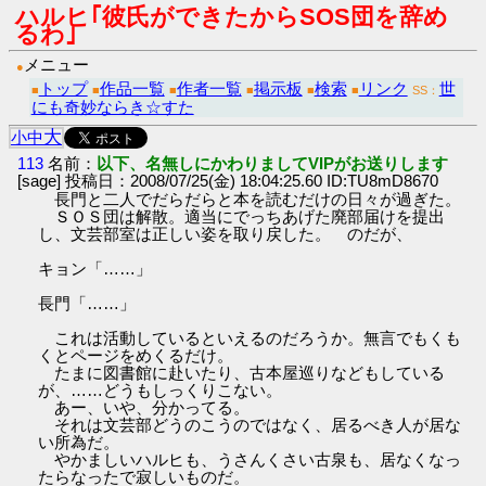
ハルヒ｢彼氏ができたからSOS団を辞め
るわ｣
メニュー
●
トップ
作品一覧
作者一覧
掲示板
検索
リンク
世
■
■
■
■
■
■
SS：
にも奇妙ならき☆すた
大
小
中
113
名前：
以下、名無しにかわりましてVIPがお送りします
[sage] 投稿日：2008/07/25(金) 18:04:25.60 ID:TU8mD8670
長門と二人でだらだらと本を読むだけの日々が過ぎた。
ＳＯＳ団は解散。適当にでっちあげた廃部届けを提出
し、文芸部室は正しい姿を取り戻した。 のだが、
キョン「……」
長門「……」
これは活動しているといえるのだろうか。無言でもくも
くとページをめくるだけ。
たまに図書館に赴いたり、古本屋巡りなどもしている
が、……どうもしっくりこない。
あー、いや、分かってる。
それは文芸部どうのこうのではなく、居るべき人が居な
い所為だ。
やかましいハルヒも、うさんくさい古泉も、居なくなっ
たらなったで寂しいものだ。