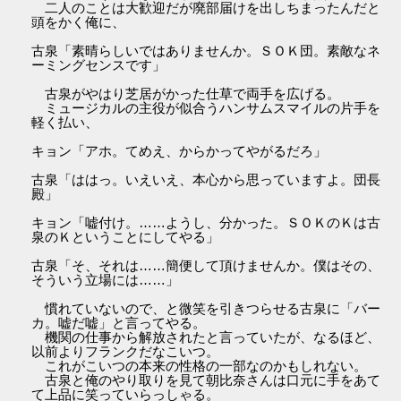
二人のことは大歓迎だが廃部届けを出しちまったんだと
頭をかく俺に、
古泉「素晴らしいではありませんか。ＳＯＫ団。素敵なネ
ーミングセンスです」
古泉がやはり芝居がかった仕草で両手を広げる。
ミュージカルの主役が似合うハンサムスマイルの片手を
軽く払い、
キョン「アホ。てめえ、からかってやがるだろ」
古泉「ははっ。いえいえ、本心から思っていますよ。団長
殿」
キョン「嘘付け。……ようし、分かった。ＳＯＫのＫは古
泉のＫということにしてやる」
古泉「そ、それは……簡便して頂けませんか。僕はその、
そういう立場には……」
慣れていないので、と微笑を引きつらせる古泉に「バー
カ。嘘だ嘘」と言ってやる。
機関の仕事から解放されたと言っていたが、なるほど、
以前よりフランクだなこいつ。
これがこいつの本来の性格の一部なのかもしれない。
古泉と俺のやり取りを見て朝比奈さんは口元に手をあて
て上品に笑っていらっしゃる。