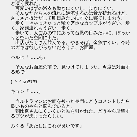
ど凄く疲れた。
可愛いはずの浴衣も動きにくいし、歩きにくい。
そんなだから人の流れに逆流するのは骨が折れるけど、
さっさと抜けだして昨日みたいにすぐに寝てしまおう。
歩く。きゃっきゃっと騒ぐアホなカップルがうざい。歩
く。家族連れもうざい。歩く。
歩いて、人ごみの中にあって台風の目みたいに、ぽっか
りと空いた空間に出た。
出店がたくさん並んでる。やきそば。金魚すくい。今時
のガキは欲しがらないだろうに、お面屋。
ハルヒ「……あ」
そんなお面屋の前で、見つけてしまった。今度は対面す
る形で。
( ＾＾ω)ﾎﾏﾎﾏ
キョン「……」
ウルトラマンのお面を被った長門にどうコメントしたら
良いものやらと悩んでいると、
朝比奈さんにくいくいと袖を引かれた。どうやら所望す
るブツが決まったらしい。
みくる「あたしはこれが良いです」