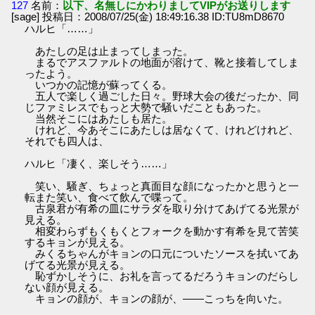
127
名前：
以下、名無しにかわりましてVIPがお送りします
[sage] 投稿日：2008/07/25(金) 18:49:16.38 ID:TU8mD8670
ハルヒ「……」
あたしの足は止まってしまった。
まるでアスファルトの地面が溶けて、靴と接着してしま
ったよう。
いつかの記憶が蘇ってくる。
五人で楽しく過ごした日々。野球大会の後だったか、同
じファミレスでもっと大勢で騒いだこともあった。
当然そこにはあたしも居た。
けれど、今あそこにあたしは居なくて、けれどけれど、
それでも四人は、
ハルヒ「凄く、楽しそう……」
笑い、騒ぎ、ちょっと真面目な顔になったかと思うと一
転また笑い、食べて飲んで喋って。
古泉君が有希の皿にサラダを取り分けてあげてる光景が
見える。
相変わらずもくもくとフォークを動かす有希を見て苦笑
するキョンが見える。
みくるちゃんがキョンの口元についたソースを拭いてあ
げてる光景が見える。
恥ずかしそうに、お礼を言ってるだろうキョンのだらし
ない顔が見える。
キョンの顔が、キョンの顔が、――こっちを向いた。