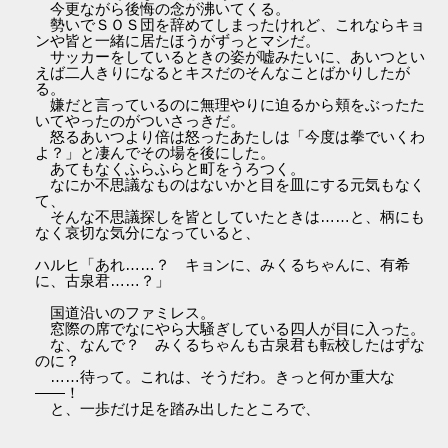
今更ながら後悔の念が沸いてくる。
勢いでＳＯＳ団を辞めてしまったけれど、これならキョ
ンや皆と一緒に居たほうがずっとマシだ。
サッカーをしているときの姿が嘘みたいに、あいつとい
えば二人きりになるとキスだのそんなことばかりしたが
る。
嫌だと言っているのに無理やりに迫るから頬をぶったた
いてやったのがついさっきだ。
怒るあいつより倍は怒ったあたしは「今度は拳でいくわ
よ？」と凄んでその場を後にした。
あてもなくふらふらと町をうろつく。
なにか不思議なものはないかと目を皿にする元気もなく
て、
そんな不思議探しを皆としていたときは……と、柄にも
なく哀切な気分になっていると、
ハルヒ「あれ……？ キョンに、みくるちゃんに、有希
に、古泉君……？」
国道沿いのファミレス。
窓際の席でなにやら大騒ぎしている四人が目に入った。
な、なんで？ みくるちゃんも古泉君も転校したはずな
のに？
……待って。これは、そうだわ。きっと何か重大な
――！
と、一歩だけ足を踏み出したところで、