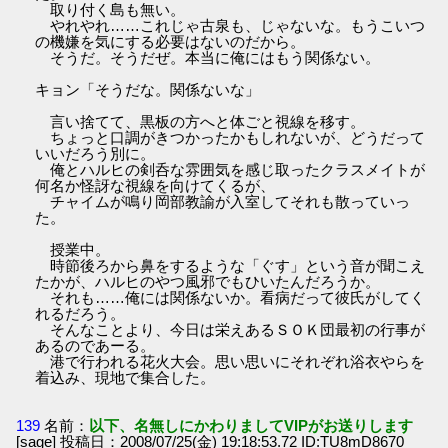
取り付く島も無い。
やれやれ……これじゃ古泉も、じゃないな。もうこいつ
の機嫌を気にする必要はないのだから。
そうだ。そうだぜ。本当に俺にはもう関係ない。
キョン「そうだな。関係ないな」
言い捨てて、黒板の方へと体ごと視線を移す。
ちょっと口調がきつかったかもしれないが、どうだって
いいだろう別に。
俺とハルヒの剣呑な雰囲気を感じ取ったクラスメイトが
何名か怪訝な視線を向けてくるが、
チャイムが鳴り岡部教諭が入室してそれも散っていっ
た。
授業中。
時節後ろから鼻をするような「ぐす」という音が聞こえ
たかが、ハルヒのやつ風邪でもひいたんだろうか。
それも……俺には関係ないか。看病だって彼氏がしてく
れるだろう。
そんなことより、今日は栄えあるＳＯＫ団最初の行事が
あるのであーる。
港で行われる花火大会。思い思いにそれぞれ浴衣やらを
着込み、現地で集合した。
139
名前：
以下、名無しにかわりましてVIPがお送りします
[sage] 投稿日：2008/07/25(金) 19:18:53.72 ID:TU8mD8670