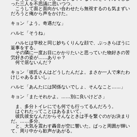
った三人を不思議に思いつつ、
こうして面と面向かい合わせたら無視するのも気まずい
だろうと俺から声をかけた。
キョン「よう。奇遇だな」
ハルヒ「そうね」
ハルヒは学校と同じ妙ちくりんな顔で、ぶっきらぼうに
返事をする。
その隣に一度お目にかかりたいと思っていた物好きの苦
労好きの姿が……ありゃ？
何で居ないんだ？
キョン「彼氏さんはどうしたんだよ。まさか一人で来たわ
けじゃあるまいし」
ハルヒ「あんたには関係ないでしょ、そんなこと……」
キョン「またそれかよ。……別に良いけどさ」
ま、多分トイレにでも何でも行ってるんだろう。
はぐれたってことはあるまいて。
彼氏彼女なんだからそんなときは手を繋ぐのがお決まり
だ。……多分。
と、大気を震わす轟音が空に響いた。ぱっと周囲が輝い
て、周り中から歓声があがる。