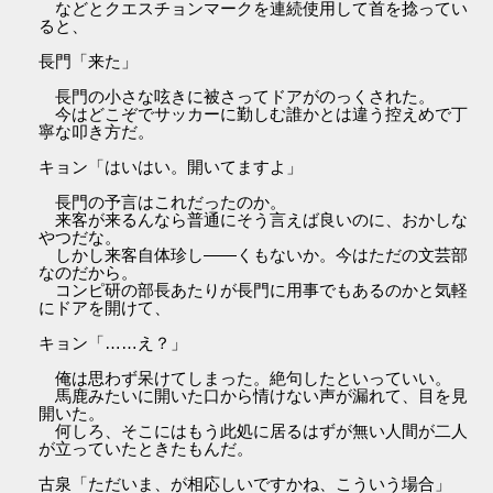
などとクエスチョンマークを連続使用して首を捻ってい
ると、
長門「来た」
長門の小さな呟きに被さってドアがのっくされた。
今はどこぞでサッカーに勤しむ誰かとは違う控えめで丁
寧な叩き方だ。
キョン「はいはい。開いてますよ」
長門の予言はこれだったのか。
来客が来るんなら普通にそう言えば良いのに、おかしな
やつだな。
しかし来客自体珍し――くもないか。今はただの文芸部
なのだから。
コンピ研の部長あたりが長門に用事でもあるのかと気軽
にドアを開けて、
キョン「……え？」
俺は思わず呆けてしまった。絶句したといっていい。
馬鹿みたいに開いた口から情けない声が漏れて、目を見
開いた。
何しろ、そこにはもう此処に居るはずが無い人間が二人
が立っていたときたもんだ。
古泉「ただいま、が相応しいですかね、こういう場合」