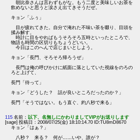
朝比奈さんは言わずもがな。もう二度と美味しいお茶を
飲めないと思うと涙さえ出てきそうだぜ。
キョン「ふぅ」
目が疲れてきた。自分で淹れた不味い茶を啜り、目頭を
揉み解す。
時計に目をやればもうそろそろ五時といったところで、
物語も時間の区切りもちょうどいい。
今日はこのへんで店じまいとしよう。
キョン「長門、そろそろ帰ろうぜ」
長門は俺の呼びかけに紙面に落としていた視線をのろの
ろと上げて、
長門「待って」
キョン「どうした？ 話が良いところだったのか？」
長門「そうではない。もう直ぐ、約八秒で来る」
115
名前：
以下、名無しにかわりましてVIPがお送りします
[sage] 投稿日：2008/07/25(金) 18:10:14.70 ID:TU8mD8670
キョン「はぁ？」
八秒？ 来る？ 何が……いや、誰が？