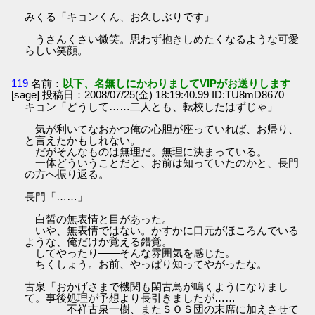
みくる「キョンくん、お久しぶりです」
うさんくさい微笑。思わず抱きしめたくなるような可愛
らしい笑顔。
119
名前：
以下、名無しにかわりましてVIPがお送りします
[sage] 投稿日：2008/07/25(金) 18:19:40.99 ID:TU8mD8670
キョン「どうして……二人とも、転校したはずじゃ」
気が利いてなおかつ俺の心胆が座っていれば、お帰り、
と言えたかもしれない。
だがそんなものは無理だ。無理に決まっている。
一体どういうことだと、お前は知っていたのかと、長門
の方へ振り返る。
長門「……」
白皙の無表情と目があった。
いや、無表情ではない。かすかに口元がほころんでいる
ような、俺だけか覚える錯覚。
してやったり――そんな雰囲気を感じた。
ちくしょう。お前、やっぱり知ってやがったな。
古泉「おかげさまで機関も閑古鳥が鳴くようになりまし
て。事後処理が予想より長引きましたが……
不祥古泉一樹、またＳＯＳ団の末席に加えさせて