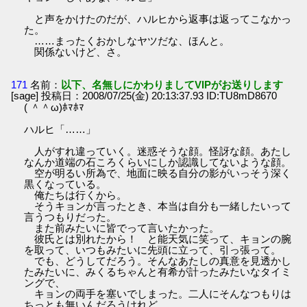
と声をかけたのだが、ハルヒから返事は返ってこなかっ
た。
……まったくおかしなヤツだな、ほんと。
関係ないけど、さ。
171
名前：
以下、名無しにかわりましてVIPがお送りします
[sage] 投稿日：2008/07/25(金) 20:13:37.93 ID:TU8mD8670
( ＾＾ω)ﾎﾏﾎﾏ
ハルヒ「……」
人がすれ違っていく。迷惑そうな顔。怪訝な顔。あたし
なんか道端の石ころくらいにしか認識してないような顔。
空が明るい所為で、地面に映る自分の影がいっそう深く
黒くなっている。
俺たちは行くから。
そうキョンが言ったとき、本当は自分も一緒したいって
言うつもりだった。
また前みたいに皆でって言いたかった。
彼氏とは別れたから！ と能天気に笑って、キョンの腕
を取って、いつもみたいに先頭に立って、引っ張って。
でも、どうしてだろう。そんなあたしの真意を見透かし
たみたいに、みくるちゃんと有希が計ったみたいなタイミ
ングで、
キョンの両手を塞いでしまった。二人にそんなつもりは
ちっとも無いんだろうけれど、