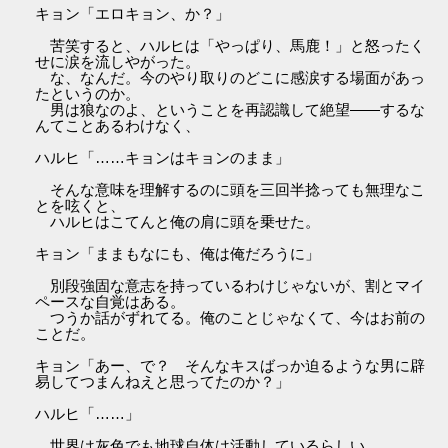
キョン「エロキョン、か？」
苦笑すると、ハルヒは「やっぱり、馬鹿！」と怒ったく
せに涙を流しやがった。
な、なんだ。今のやり取りのどこに感涙する場面があっ
たというのか。
男は狼なのよ、ということを再認識して絶望――するな
んてことあるわけなく、
ハルヒ「……キョンはキョンのまま」
そんな意味を理解するのに頭を三回半捻っても無理なこ
とを呟くと、
ハルヒはこてんと俺の肩に頭を乗せた。
キョン「ままもなにも、俺は俺だろうに」
別段強固な意志を持っているわけじゃないが、割とマイ
ペースな自覚はある。
つうか話がずれてる。俺のことじゃなくて、今はお前の
ことだ。
キョン「あー、で？ そんなキスばっか迫るような男に辟
易してつまんねえと思ってたのか？」
ハルヒ「……」
世界は灰色でも地球自体は活動しているらしい。