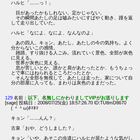
ハルヒ「……っ！」
目があったかもしれない。定かじゃない。
その瞬間あたしの足は嘘みたいにすばやく動き、踵を返
して走り出していた。
ハルヒ「なによ、なによ、なんなのよ」
あの四人。キョン。あたし。あたしの今の気持ち。よく
分からないこの感情。
雑踏。すり抜ける人ごみ。流れていく景色。全部が灰色
に見える。
世界が灰色に見える。
息が苦しいとか、誰かと肩があたったとか、もうちょっ
とで車にはねられるところだったとか、
そんな全部を無視して、あたしは走った。家について自
分の部屋に入っても、まわりは灰色のままだった。
129
名前：
以下、名無しにかわりましてVIPがお送りします
[sage] 投稿日：2008/07/25(金) 18:57:26.70 ID:TU8mD8670
( ＾＾ω)ﾎﾏﾎﾏ
キョン「……んん？」
古泉「おや、どうしました？」
キョン「いや、あそこの歩道にハルヒが居たような気がし