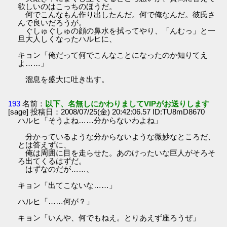
欲しいのはこっちのほうだ。
何でこんなもん作り出したんだ。何で俺なんだ。彼氏さ
んで良いだろうが。
ぐしゅぐしゅの顔の鼻水を拭ってやり、「んむっ」と一
旦大人しくなったハルヒに、
キョン「俺だって何でこんなことになったのか知りてえ
よ……」
溜息を盛大に吐き出す。
193
名前：
以下、名無しにかわりましてVIPがお送りします
[sage] 投稿日：2008/07/25(金) 20:42:06.57 ID:TU8mD8670
ハルヒ「そうよね……分からないわよね」
分かっているような分からないような微妙なところだ、
とは答えずに、
俺は周囲に目を走らせた。あのけったいな巨人がそろそ
ろ出てくるはずだ。
はずなのだが……、
キョン「出てこないな……」
ハルヒ「……何が？」
キョン「いんや、何でもねえ。とりあえず座ろうぜ」