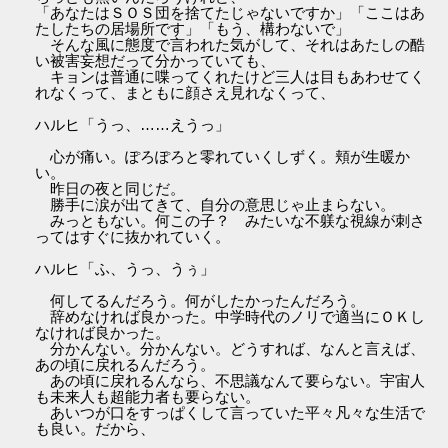
「あなたはＳＯＳ団を捨てたじゃないですか」「ここはあ
たしたちの居場所です」「もう、構わないで」
そんな風に態度で言われた気がして、それはあたしの酷
い被害妄想だって分かっていても、
キョンは普通に喋ってくれたけど三人は目もあわせてく
れなくって、まともに顔さえ見れなくって、
ハルヒ「うっ、……えうっ」
心が痛い。ぽろぽろと零れていくしずく。頬が生暖か
い。
昨日の夜と同じだ。
勝手に涙が出てきて、自分の意思じゃ止まらない。
みっともない。何この子？ みたいな不躾な視線が刺さ
ってはすぐに抜かれていく。
ハルヒ「ふ、うっ、うぅ」
何してるんだろう。何がしたかったんだろう。
辞めなければ良かった。中学時代のノリで適当にＯＫし
なければ良かった。
分かんない。分かんない。どうすれば、なんと言えば、
あの頃に戻れるんだろう。
あの頃に戻れるんなら、不思議なんて要らない。宇宙人
も未来人も超能力者も要らない。
あいつが口をすっぱくして言っていた平々凡々な生活で
も良い。だから、