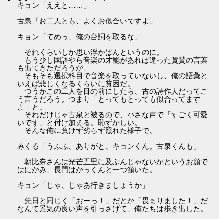
キョン「ええと……」
古泉「お二人とも、よくお似合いですよ」
キョン「てめっ、俺の台詞を取るな」
それくらいしか思い浮かばんというのに。
もう少し国語やら音楽の才能があれば違った賞賛の言葉
も出てきただろうが、
そもそも選択科目で音楽を取っていないし、俺の語彙と
いえば悲しくなるくらいに貧困だ。
つうかこの二人を目の前にしたら、古の詩作人だってこ
う言うだろう。つまり「とってもとっても似合ってます
よ」と。
それだけじゃ古泉と被るので、小さな声で「すごく可愛
いです」と付け加える。恥ずかしい。
そんな俺に負けず劣らず照れた様子で、
みくる「うふふ、ありがと、キョンくん。古泉くんも」
朝比奈さんは光芒五里に及ぶんじゃないかというお顔で
はにかみ、長門はかっくんと一つ頷いた。
キョン「じゃ、じゃあ行きましょうか」
先日と同じく「おーっ！」だとか「畏まりました！」だ
なんて景気の良い声を引っさげて、俺たちは歩き出した。