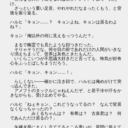
け。
ざっという重い足音。やれやれだなまったくもう、と背
後を振り返る。
ハルヒ「キョン……？ キョンよね、キョンは居るわよ
ね？」
キョン「俺以外の何に見えるっつうんだ？」
まるで幽霊でも見たような顔つきだった。
そりゃそうだな。何せ目の前であれだけの人間がいきな
り消えちまって、世界は灰色ときたもんだ。
いくらこいつが不思議大好きだと言っても、怖気が好奇
心をふっとばしちまうだろう。
ハルヒ「キョン、キョン……！」
らしくない――確かに泣き顔で、ハルヒは俺めがけて突
っ込んできた。
アメフトのタックルじゃねえんだぞ、と若干冷や汗をか
きながらも、受け止めてやる。
ハルヒ「ねぇキョン、これどうなってるの？ なんで皆居
なくなっちゃったの？
みくるちゃんは？ 有希は？ 古泉君は？ 何
であんただけ居るの？」
矢継ぎ早にまくし立ててるところ悪いが、質問に答えて