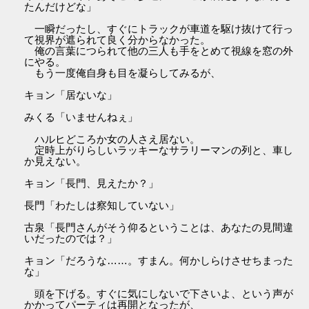
たんだけどな」
一瞬だったし、すぐにトラックが車道を駆け抜けて行っ
て視界が遮られて良く分からなかった。
俺の言葉につられて他の三人も手をとめて視線を窓の外
にやる。
もう一度俺自身も目を凝らしてみるが、
キョン「居ないな」
みくる「いませんねぇ」
ハルヒどころか女の人さえ居ない。
定時上がりらしいラッキーなサラリーマンの列と、車し
か見えない。
キョン「長門、見えたか？」
長門「わたしは察知していない」
古泉「長門さんがそう仰るということは、あなたの見間違
いだったのでは？」
キョン「だろうな……。すまん。何かしらけさせちまった
な」
頭を下げる。すぐに気にしないで下さいよ、という声が
かかってパーティは再開となったが、