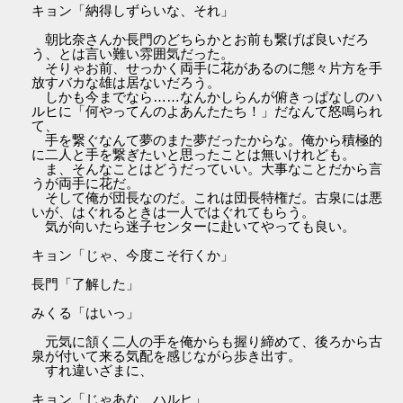
キョン「納得しずらいな、それ」
朝比奈さんか長門のどちらかとお前も繋げば良いだろ
う、とは言い難い雰囲気だった。
そりゃお前、せっかく両手に花があるのに態々片方を手
放すバカな雄は居ないだろう。
しかも今までなら……なんかしらんが俯きっぱなしのハ
ルヒに「何やってんのよあんたたち！」だなんて怒鳴られ
て、
手を繋ぐなんて夢のまた夢だったからな。俺から積極的
に二人と手を繋ぎたいと思ったことは無いけれども。
ま、そんなことはどうだっていい。大事なことだから言
うが両手に花だ。
そして俺が団長なのだ。これは団長特権だ。古泉には悪
いが、はぐれるときは一人ではぐれてもらう。
気が向いたら迷子センターに赴いてやっても良い。
キョン「じゃ、今度こそ行くか」
長門「了解した」
みくる「はいっ」
元気に頷く二人の手を俺からも握り締めて、後ろから古
泉が付いて来る気配を感じながら歩き出す。
すれ違いざまに、
キョン「じゃあな、ハルヒ」