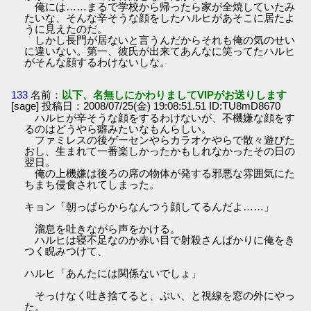
俺には……まるで学校から帰ったら家が全焼していたみ
たいな、そんな辛そうな顔をしたハルヒがあそこに居たよ
うに見えたのだ。
しかし長門が居ないと言うんだからそれも俺の気のせい
に違いない。第一、彼氏が出来てあんなに笑ってたハルヒ
がそんな顔するわけないしな。
133
名前：
以下、名無しにかわりましてVIPがお送りします
[sage] 投稿日：2008/07/25(金) 19:08:51.51 ID:TU8mD8670
ハルヒが辛そうな顔をするわけないが、不機嫌な顔をす
るのはどうやら癖みたいなもんらしい。
ファミレスの後ゲーセンやらカラオケやらで散々遊びた
おし、生まれて一番楽しかったかもしれなかったその日の
翌日。
俺の上機嫌は後ろの席の物体が発する邪悪な雰囲気にた
ちまち侵食されてしまった。
キョン「朝っぱらからなんつう顔してるんだよ……」
溜息を吐きながら声をかける。
ハルヒは寝不足なのか赤い目で射殺さんばかりに俺をき
つく睨みつけて、
ハルヒ「あんたには関係ないでしょ」
そっけなく吐き捨てると、ぷい、と視線を窓の外にやっ
た。