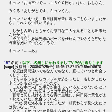
キョン「お面三つで……１５００円か。はい、おじさん」
みくる「ありがとです、キョンくん」
キョン「いえいえ、昨日は俺が皆に奢ってもらいましたか
ら。これくらい良いですよ」
しかも古泉はともかくお茶目な二人を見ることも出来た
んだからな。
今度長門に必殺光線のポーズを仕込んでやろうと密かな
野望を抱いていたところで、
キョン「……あ」
157
名前：
以下、名無しにかわりましてVIPがお送りします
[sage] 投稿日：2008/07/25(金) 19:45:17.87 ID:TU8mD8670
今度は見間違いでもなんでもなく、直にそいつと出会っ
てしまった。
そりゃさっきからカップルが多かったし、もしかしたら
来てるかもとは思っていたが、
こんな市の人口の半分が集まっているんじゃないかとい
う人の波の中で対面するとは予想外だった。
蒼穹と同じ抜けるような青の生地に、向日葵の黄色がよ
く映えていた。似合っている。
いつか見た浴衣もそうだったが、相変わらず見栄えだけ
は良いなこいつ。
どうしてかそいつが登場するやいなや口をつぐんでしま