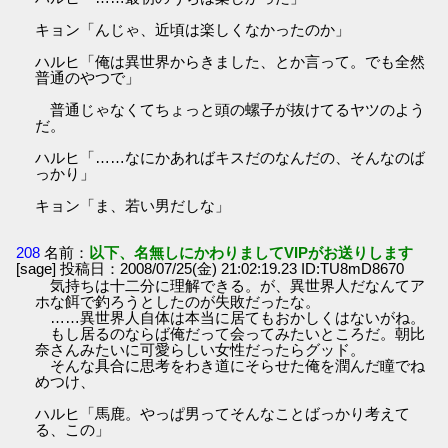
キョン「んじゃ、近頃は楽しくなかったのか」
ハルヒ「俺は異世界からきました、とか言って。でも全然
普通のやつで」
普通じゃなくてちょっと頭の螺子が抜けてるヤツのよう
だ。
ハルヒ「……なにかあればキスだのなんだの、そんなのば
っかり」
キョン「ま、若い男だしな」
208
名前：
以下、名無しにかわりましてVIPがお送りします
[sage] 投稿日：2008/07/25(金) 21:02:19.23 ID:TU8mD8670
気持ちは十二分に理解できる。が、異世界人だなんてア
ホな餌で釣ろうとしたのが失敗だったな。
……異世界人自体は本当に居てもおかしくはないがね。
もし居るのならば俺だって会ってみたいところだ。朝比
奈さんみたいに可愛らしい女性だったらグッド。
そんな具合に思考をわき道にそらせた俺を潤んだ瞳でね
めつけ、
ハルヒ「馬鹿。やっぱ男ってそんなことばっかり考えて
る、この」