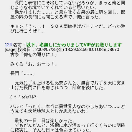
長門も表情にこそ出していないだろうが、きっと俺と同
じような心境でいてくれていると思いたい。
「助かりました……」と息を吐く古泉の肩に腕を回し、部
屋の隅の長門にも聞こえる声で、俺は言った。
キョン「うっし！ ＳＯＫ団旗揚げパーティだ。どっか遊
びに行こうぜ！」
124
名前：
以下、名無しにかわりましてVIPがお送りします
[sage] 投稿日：2008/07/25(金) 18:39:53.56 ID:TU8mD8670
古泉「仰せの通りに！」
みくる「お、おーっ！」
長門「……」
元気に手を上げる朝比奈さんと、無言で片手を天に突き
上げた長門に目を癒されつつ、部室を後にした。
( ＾＾ω)ﾎﾏﾎﾏ
ハルヒ「ったく、本当に異世界人なのかしらあいつ……ど
う見ても天然地球人としか思えないわ」
最初の一日二日は楽しかった。
でもだんだんと、浴槽に水が溜まって行くくらいに明確
に確実に、そんな日々は色あせていった。