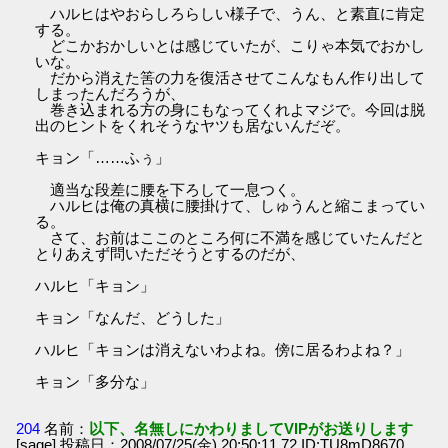
ハルヒはやおらしろらしい様子で、うん、と素直に肯定
する。
どこかおかしいとは感じていたが、こりゃ本気でおかし
いな。
だから消えた筈の力を復活させてこんなもん作り出して
しまったんだろうが、
巻き込まれる方の身にもなってくれよマジで。今回は脱
出のヒントをくれそうなヤツも居ないんだぞ。
キョン「……ふぅ」
適当な段差に腰を下ろして一息つく。
ハルヒは俺の真横に腰掛けて、しゅうんと縮こまってい
る。
さて、お前はここのところ何に不満を感じていたんだと
とりあえず問いただそうとするのだが、
ハルヒ「キョン」
キョン「なんだ、どうした」
ハルヒ「キョンは消えないわよね。傍に居るわよね？」
キョン「多分な」
204
名前：
以下、名無しにかわりましてVIPがお送りします
[sage] 投稿日：2008/07/25(金) 20:50:11.72 ID:TU8mD8670