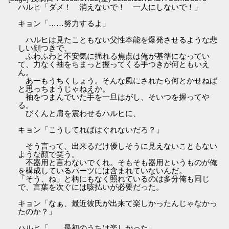
ハルヒ「ダメ！ 消えないで！ 一人にしないで！」
キョン「……努力するよ」
ハルヒは見たこともない父性本能を爆発させるような悲
しい顔つきで、
ふわふわと不安気に揺れる焦点は俺が基準になってい
て、力なく袖をちまっと握ってくる手つきが何ともいえ
ん。
あーもうちくしょう。そんな風にされたら何とかせねば
と思っちまうじゃねえか。
袖をつまんでいた手を一旦はがし、そいつを握ってや
る。
びくんと肩を震わせるハルヒに、
キョン「こうしてればはぐれないだろ？」
そう言って、出来るだけ優しそうに見えないこともない
ような顔で笑う。
不器用と言わないでくれ。そもそも器用というものが俺
を構成しているパーツには含まれていないんだ。
「そう、ね」と柄にもなく照れているのは多分俺も同じ
で、言葉を次ぐには咳払いが必要だった。
キョン「なぁ、最近彼氏が出来て楽しかったんじゃなかっ
たのか？」
ハルヒ「……最初のうちは楽しかった」