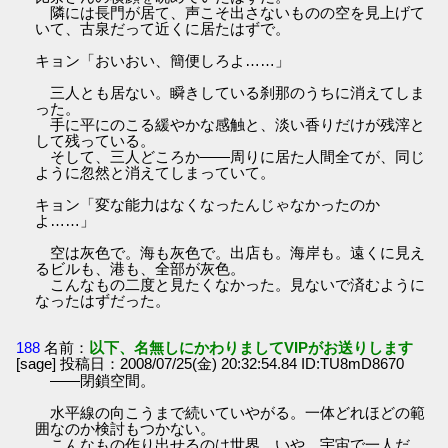
隣には長門が居て、声こそ出さないものの空を見上げて
いて、古泉だって近くに居たはずで。
キョン「おいおい、簡便しろよ……」
三人とも居ない。瞬きしている刹那のうちに消えてしま
った。
手に平にのこる緩やかな感触と、淡い香りだけが残滓と
して残っている。
そして、三人どころか――周りに居た人間全てが、同じ
ように忽然と消えてしまっていて。
キョン「変な能力はなくなったんじゃなかったのか
よ……」
空は灰色で。海も灰色で。出店も。海岸も。遠くに見え
るビルも、港も、全部が灰色。
こんなもの二度と見たくなかった。見ないで済むように
なったはずだった。
188
名前：
以下、名無しにかわりましてVIPがお送りします
[sage] 投稿日：2008/07/25(金) 20:32:54.84 ID:TU8mD8670
――閉鎖空間。
水平線の向こうまで続いていやがる。一体どれほどの範
囲なのか検討もつかない。
こんなもの作り出せるのは世界、いや、宇宙で一人だ