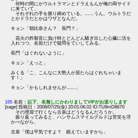
何時の間にかウルトラマンとドラえもんが俺の両サイド
に来ていて、
それぞれの手を握り締めている。……うん。ウルトラだ
とかドラだとかはワザとなんだ。
キョン「朝比奈さん？ 長門？」
花火の炸裂音に負け時とどんどん騒ぎ出した心臓に活を
入れつつ、名前だけで疑問をていしてみる。
長門「はぐれないように」
キョン「えっと」
みくる「こ、こんなに大勢人が居たらはぐれちゃいま
す！」
キョン「かもしれませんが……」
165
名前：
以下、名無しにかわりましてVIPがお送りします
[sage] 投稿日：2008/07/25(金) 20:01:06.02 ID:TU8mD8670
その理屈で行くなら古泉はどうなるんだろうか。
振り返ってみると、ハンサムスマイルグルドは苦笑を浮
かべながら、
古泉「僕は平気ですよ？ 鍛えていますから」