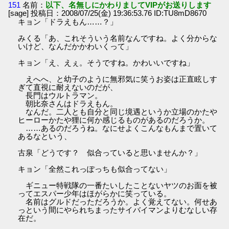
151
名前：
以下、名無しにかわりましてVIPがお送りします
[sage] 投稿日：2008/07/25(金) 19:36:53.76 ID:TU8mD8670
キョン「ドラえもん……？」
みくる「あ、これそういう名前なんですね。よく分からな
いけど、なんだかかわいくって」
キョン「え、えぇ。そうですね。かわいいですね」
えへへ、と幼子のように無邪気に笑うお姿は正直眩しす
ぎて直視に耐えないのだが、
長門はウルトラマン。
朝比奈さんはドラえもん。
なんだ。二人とも自分と同じ境遇というか立場のかたや
ヒーローかたや狸に何か感じるものがあるのだろうか。
……あるのだろうね。なにせよくこんなもんまで置いて
あるなという、
古泉「どうです？ 似合っていると思いませんか？」
キョン「全然これっぽっちも似合ってない」
ギニュー特戦隊の一番たいしたことないヤツのお面を被
ってエスパー少年はほがらかに笑っている。
名前はグルドだっただろうか。よく覚えてない。何せあ
っという間にやられちまったサイバイマンよりむなしい存
在だ。