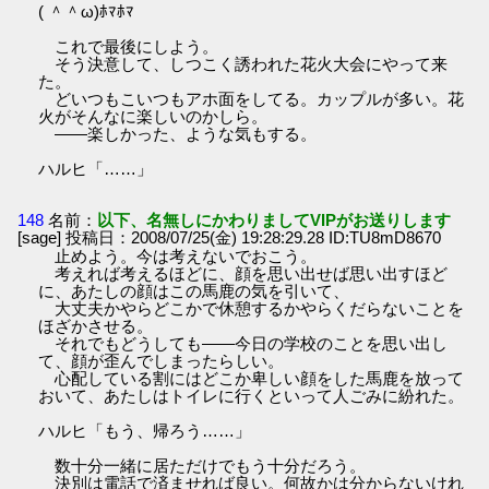
( ＾＾ω)ﾎﾏﾎﾏ
これで最後にしよう。
そう決意して、しつこく誘われた花火大会にやって来
た。
どいつもこいつもアホ面をしてる。カップルが多い。花
火がそんなに楽しいのかしら。
――楽しかった、ような気もする。
ハルヒ「……」
148
名前：
以下、名無しにかわりましてVIPがお送りします
[sage] 投稿日：2008/07/25(金) 19:28:29.28 ID:TU8mD8670
止めよう。今は考えないでおこう。
考えれば考えるほどに、顔を思い出せば思い出すほど
に、あたしの顔はこの馬鹿の気を引いて、
大丈夫かやらどこかで休憩するかやらくだらないことを
ほざかさせる。
それでもどうしても――今日の学校のことを思い出し
て、顔が歪んでしまったらしい。
心配している割にはどこか卑しい顔をした馬鹿を放って
おいて、あたしはトイレに行くといって人ごみに紛れた。
ハルヒ「もう、帰ろう……」
数十分一緒に居ただけでもう十分だろう。
決別は電話で済ませれば良い。何故かは分からないけれ