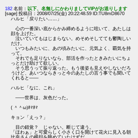
182
名前：
以下、名無しにかわりましてVIPがお送りします
[sage] 投稿日：2008/07/25(金) 20:22:48.59 ID:TU8mD8670
ハルヒ「戻りたい……」
心の一番深い底からかみ締めるように呟いて、あたしは
顔を上げた。
泣いていてもはじまらない。めそめそしてても鬱陶しい
だけ。
いつもみたいに、あの頃みたいに、元気よく、覇気を持
って。
それでも足りないなら、部活を作ったときみたいにちょ
っとだけ助けて欲しい。
そう思うって振り返った。もう後姿も見えやしないだろ
うけど、あいつならきっと今のあたしの言う事でも聞いて
くれると――
ハルヒ「なに、これ」
――世界は、灰色だった。
( ＾＾ω)ﾎﾏﾎﾏ
キョン「えっ？」
目の錯覚？ じゃない。断じて違う。
「ほわぁ」と可愛らしく小さく口を開けて花火に見入る朝
比奈さんの横顔を眺めていたはずだ。