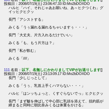
投稿日：2008/07/19(土) 23:06:47.33 ID:Mo2bDOXDO
ハルヒ「ハイ、それじゃあお願いね、あ～ヒクつくわ」グ
イッヒクヒクッ
長門「アシストする」
みくる「うぅ漏れる漏れるちゃいますぅ・・・」
長門「大丈夫、片方入れるだけでいい」
みくる「も、もう片方は？」
長門「私が飲む」
みくる「////」
111
名前：
以下、名無しにかわりましてVIPがお送りします
[]
投稿日：2008/07/19(土) 23:13:09.17 ID:Mo2bDOXDO
長門「少しじっとして」
みくる「うぅ、乳首上手くハマらない・・・」
ハルヒ「はンッちょっと、くすぐらないでっ」ヒクヒクッ
長門「まず皺を伸ばして中心部に乳頭を添えて、括約筋が
締まると同時に朝比奈みくるは体重をかける」