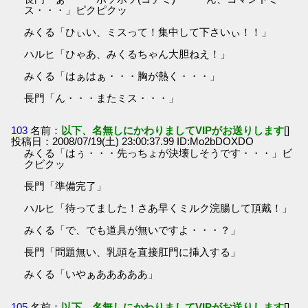
ス・・・」ピクピクッ
みくる「ひぃい、ミスって！集中して下さいぃ！！」
ハルヒ「ひゃあ、みくるちゃん大胆ねえ！」
みくる「はぁはぁ・・・胸が熱く・・・」
長門「ん・・・またミス・・・」
103
名前：
以下、名無しにかわりましてVIPがお送りします
[]
投稿日：2008/07/19(土) 23:00:37.99 ID:Mo2bDOXDO
みくる「はぅ・・・先っちょが決壊しそうです・・・」ビ
クビクッ
長門「準備完了」
ハルヒ「待ってました！さあ早くミルク浣腸して頂戴！」
みくる「で、でも道具が無いですよ・・・？」
長門「問題無い、乳頭を直接肛門に挿入する」
みくる「いやぁあああああ」
105
名前：
以下、名無しにかわりましてVIPがお送りします
[]