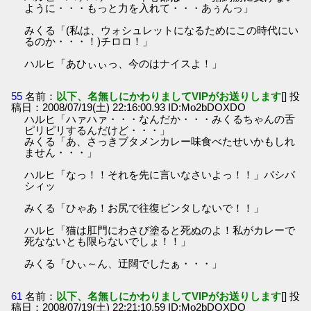
ように・・・もっと力を入れて・・・あぅんっ」
みくる「(私は、ウォシュレットになるためにこの時代にい
るのか・・・！)チロロ！」
ハルヒ「あひぃぃっ、今のはナイスよ！」
55
名前：
以下、名無しにかわりましてVIPがお送りします
[] 投
稿日：2008/07/19(土) 22:16:00.93 ID:Mo2bDOXDO
ハルヒ「ハァハァ・・・なんだか・・・みくるちゃんの舌
ピリピリするんだけど・・・」
みくる「あ、さっきブタメンカレー味食べたせいかもしれ
ません・・・」
ハルヒ「なっ！！それを先に言いなさいよっ！！」バシバ
シィッ
みくる「ひゃあ！お尻で往復ビンタしないで！！」
ハルヒ「猫は肛門にわさび塗ると死ぬのよ！私がカレーで
死なないとも限らないでしょ！！」
みくる「ひぃ～ん、迂闊でしたぁ・・・」
61
名前：
以下、名無しにかわりましてVIPがお送りします
[] 投
稿日：2008/07/19(土) 22:21:10.59 ID:Mo2bDOXDO