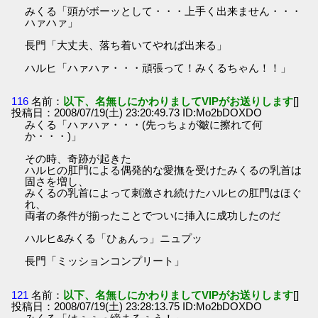
みくる「頭がボーッとして・・・上手く出来ません・・・
ハァハァ」
長門「大丈夫、落ち着いてやれば出来る」
ハルヒ「ハァハァ・・・頑張って！みくるちゃん！！」
116
名前：
以下、名無しにかわりましてVIPがお送りします
[]
投稿日：2008/07/19(土) 23:20:49.73 ID:Mo2bDOXDO
みくる「ハァハァ・・・(先っちょが皺に擦れて何
か・・・)」
その時、奇跡が起きた
ハルヒの肛門による偶発的な愛撫を受けたみくるの乳首は
固さを増し、
みくるの乳首によって刺激され続けたハルヒの肛門はほぐ
れ、
両者の条件が揃ったことでついに挿入に成功したのだ
ハルヒ&みくる「ひぁんっ」ニュプッ
長門「ミッションコンプリート」
121
名前：
以下、名無しにかわりましてVIPがお送りします
[]
投稿日：2008/07/19(土) 23:28:13.75 ID:Mo2bDOXDO