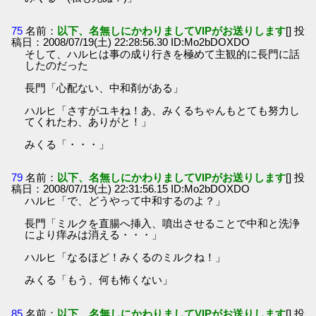
75
名前：
以下、名無しにかわりましてVIPがお送りします
[] 投
稿日：2008/07/19(土) 22:28:56.30 ID:Mo2bDOXDO
そして、ハルヒは事の成り行きを極めて主観的に長門に話
したのだった
長門「心配ない、中和剤がある」
ハルヒ「さすがユキね！あ、みくるちゃんもとても努力し
てくれたわ、ありがと！」
みくる「・・・」
79
名前：
以下、名無しにかわりましてVIPがお送りします
[] 投
稿日：2008/07/19(土) 22:31:56.15 ID:Mo2bDOXDO
ハルヒ「で、どうやって中和するのよ？」
長門「ミルクを直腸へ挿入、噴出させることで中和と洗浄
により痒みは消える・・・」
ハルヒ「なるほど！みくるのミルクね！」
みくる「もう、何も怖くない」
85
名前：
以下、名無しにかわりましてVIPがお送りします
[] 投