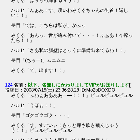
みくる「はぅぅっ締まるぅう！」
ハルヒ「んぁあ！す、凄いわみくるちゃんの乳首！逞し
い！！」
長門「では、こちらは私が」かぷっ
みくる「あんっ、舌が絡み付いて・・・！ふぁあ！今搾っ
たら！！」
ハルヒ「さあ私の腸壁はとっくに準備出来てるわ！！」
長門「(ちぅー)」ムニムニ
みくる「で、出ます！！」
124
名前：
以下、名無しにかわりましてVIPがお送りします
[]
投稿日：2008/07/19(土) 23:36:28.29 ID:Mo2bDOXDO
みくる「ふわぁああああー―！！！」ビュルビュルビュル
ハルヒ「うほぉ！！」
長門「ゴクゴクゴク・・・」
みくる「す、すごいぃ！きっと痒さ吹き飛んじゃう
う！！」ビュルビュルビュル