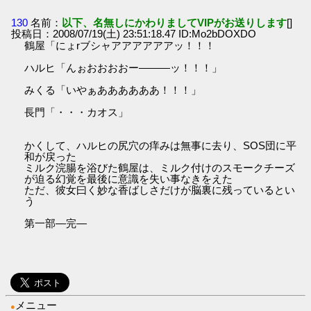
130
名前：
以下、名無しにかわりましてVIPがお送りします
[]
投稿日：2008/07/19(土) 23:51:18.47 ID:Mo2bDOXDO
鶴屋「にょrブシャアアアアアアッ！！！
ハルヒ「んぉおおおおー―――ッ！！！」
みくる「いやぁああああああ！！！」
長門「・・・カオス」
かくして、ハルヒの尻穴の痒みは無事に去り、SOS団に平
和が戻った
ミルク浣腸を浴びた鶴屋は、ミルク付けのスモークチーズ
が迫る幻覚を最後に意識を失い事なきをえた
ただ、彼女曰く妙な香ばしさだけが脳裏に残っているとい
う
第一部―完―
メニュー
●