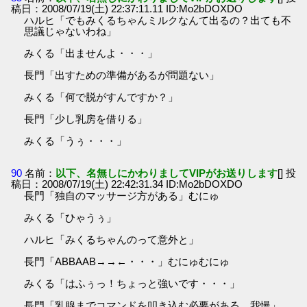
稿日：2008/07/19(土) 22:37:11.11 ID:Mo2bDOXDO
ハルヒ「でもみくるちゃんミルクなんて出るの？出ても不
思議じゃないわね」
みくる「出ませんよ・・・」
長門「出すための準備があるが問題ない」
みくる「何で脱がすんですか？」
長門「少し乳房を借りる」
みくる「うぅ・・・」
90
名前：
以下、名無しにかわりましてVIPがお送りします
[] 投
稿日：2008/07/19(土) 22:42:31.34 ID:Mo2bDOXDO
長門「独自のマッサージ方がある」むにゅ
みくる「ひゃうぅ」
ハルヒ「みくるちゃんのって意外と」
長門「ABBAAB→→←・・・」むにゅむにゅ
みくる「はふぅっ！ちょっと強いです・・・」
長門「乳腺までコマンドを叩き込む必要がある、我慢」