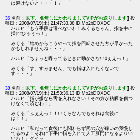
は避けないと・・・！」
36
名前：
以下、名無しにかわりましてVIPがお送りします
[] 投
稿日：2008/07/19(土) 21:47:33.38 ID:Mo2bDOXDO
ハルヒ「もう手段は選べないわ！みくるちゃん、指を中に
挿れtひゃぅっ！」
みくる「始めからこうやって指を回転させた方が早かった
かもしれませんね・・・」
ハルヒ「ちょっと喋ってるときに動かさないdぇえっ！」
みくる「す、すみません、でも指は入れたくないで
す・・・」
38
名前：
以下、名無しにかわりましてVIPがお送りします
[] 投
稿日：2008/07/19(土) 21:53:36.13 ID:Mo2bDOXDO
ハルヒ「指が嫌なら舌を入れなさい！その方が粘膜を傷つ
けなくて済むわ！」
みくる「ふぇえっ！！いくらなんでもそれは食後に
は！！」
ハルヒ「私だって食後にも関わらず尻の穴が痒いの我慢し
てるのよ！それに下手に指を入れて人工肛門になるよりい
いわ！」グイッ