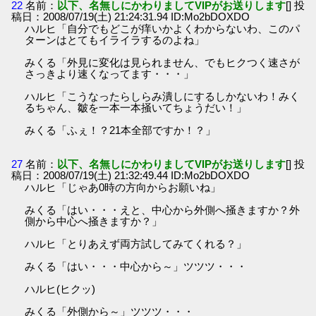
22
名前：
以下、名無しにかわりましてVIPがお送りします
[] 投
稿日：2008/07/19(土) 21:24:31.94 ID:Mo2bDOXDO
ハルヒ「自分でもどこが痒いかよくわからないわ、このパ
ターンはとてもイライラするのよね」
みくる「外見に変化は見られません、でもヒクつく速さが
さっきより速くなってます・・・」
ハルヒ「こうなったらしらみ潰しにするしかないわ！みく
るちゃん、皺を一本一本掻いてちょうだい！」
みくる「ふぇ！？21本全部ですか！？」
27
名前：
以下、名無しにかわりましてVIPがお送りします
[] 投
稿日：2008/07/19(土) 21:32:49.44 ID:Mo2bDOXDO
ハルヒ「じゃあ0時の方向からお願いね」
みくる「はい・・・えと、中心から外側へ掻きますか？外
側から中心へ掻きますか？」
ハルヒ「とりあえず両方試してみてくれる？」
みくる「はい・・・中心から～」ツツツ・・・
ハルヒ(ヒクッ)
みくる「外側から～」ツツツ・・・