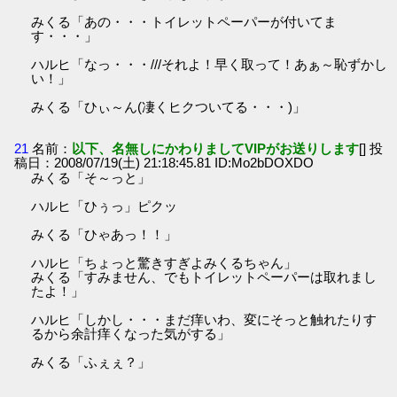
みくる「あの・・・トイレットペーパーが付いてま
す・・・」
ハルヒ「なっ・・・///それよ！早く取って！あぁ～恥ずかし
い！」
みくる「ひぃ～ん(凄くヒクついてる・・・)」
21
名前：
以下、名無しにかわりましてVIPがお送りします
[] 投
稿日：2008/07/19(土) 21:18:45.81 ID:Mo2bDOXDO
みくる「そ～っと」
ハルヒ「ひぅっ」ピクッ
みくる「ひゃあっ！！」
ハルヒ「ちょっと驚きすぎよみくるちゃん」
みくる「すみません、でもトイレットペーパーは取れまし
たよ！」
ハルヒ「しかし・・・まだ痒いわ、変にそっと触れたりす
るから余計痒くなった気がする」
みくる「ふぇぇ？」