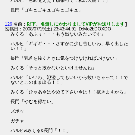
ハルヒ「らめぇええ！頑張って！私の大腸！！」
長門「ゴキュゴキュゴキュゴキュ」
126
名前：
以下、名無しにかわりましてVIPがお送りします
[]
投稿日：2008/07/19(土) 23:43:44.91 ID:Mo2bDOXDO
みくる「あふぅ・・・もう出ないみたいてす」
ハルヒ「ギギギ・・・さすがに少し苦しいわ、早く出した
い！！」
長門「乳首を抜くときに気をつけなければいけない」
みくる「そっと抜かないといけませんね」
ハルヒ「いいわ、氾濫してもいいから抜いちゃって！！で
ないとこのまま出る！！」
みくる「ひゃあ今はやめて下さい今は！！抜きますから」
長門「やむを得ない」
ズポッ
ガチャ
ハルヒ&みくる&長門「！！」