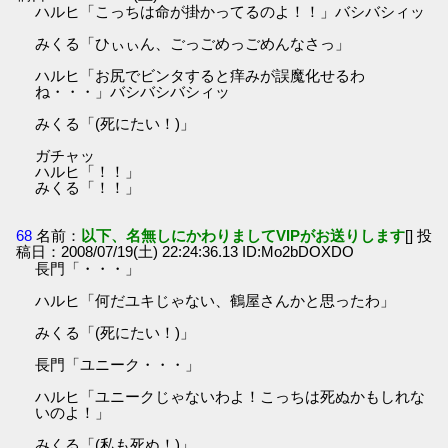
ハルヒ「こっちは命が掛かってるのよ！！」バシバシィッ
みくる「ひぃぃん、ごっごめっごめんなさっ」
ハルヒ「お尻でビンタすると痒みが誤魔化せるわ
ね・・・」バシバシバシィッ
みくる「(死にたい！)」
ガチャッ
ハルヒ「！！」
みくる「！！」
68
名前：
以下、名無しにかわりましてVIPがお送りします
[] 投
稿日：2008/07/19(土) 22:24:36.13 ID:Mo2bDOXDO
長門「・・・」
ハルヒ「何だユキじゃない、鶴屋さんかと思ったわ」
みくる「(死にたい！)」
長門「ユニーク・・・」
ハルヒ「ユニークじゃないわよ！こっちは死ぬかもしれな
いのよ！」
みくる「(私も死ぬ！)」