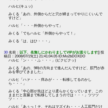
ハルヒ(キュッ)
みくる「あの、外側からだと穴が締まってやりにくいんで
すけど」
ハルヒ「・・・外側からやって」
みくる「でもハルヒ「外側からやって！」
みくる「は、はひ・・・」
30
名前：
以下、名無しにかわりましてVIPがお送りします
[] 投
稿日：2008/07/19(土) 21:41:04.05 ID:Mo2bDOXDO
ハルヒ「ン・・・ふ・・・」(ビクビクッ)
みくる「あの、9時の方向まで進んだんですけど、肛門が赤
みを帯びてきました」
ハルヒ「ハァ・・・痒みが・・・転移してるのかし
ら・・・」
みくる「中心部が先ほどより柔らかくなっています、この
ままだと直腸まで転移してしまうのでは・・・」ツツツ
ツ・・・
ハルヒ「あぅっ！そ、それはマズイわ・・・人工肛門だけ