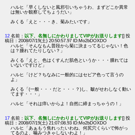
ハルヒ「早くしないと風邪引いちゃうわ、まずどこか異常
は無いか観察してちょうだい」
みくる「えと・・・き、菊みたいです」
12
名前：
以下、名無しにかわりましてVIPがお送りします
[] 投
稿日：2008/07/19(土) 20:50:57.97 ID:Mo2bDOXDO
ハルヒ「そんなもん普段から菊に決まってるじゃない！色
は？腫れてたりしない？」
みくる「えと、色はくすんだ肌色というか・・・腫れては
いないですけど」
ハルヒ「けど？ちなみに一般的にはセピア色って言うの
よ」
みくる「(一般・・・だと・・・？)し、皺がせわしなく動い
てます・・・」
ハルヒ「それは痒いからよ！自然に締まっちゃうの！」
17
名前：
以下、名無しにかわりましてVIPがお送りします
[] 投
稿日：2008/07/19(土) 21:07:08.93 ID:Mo2bDOXDO
ハルヒ「あぁもう焦れったいわね、何尻穴くらいで怖がっ
てるのよ、噛みつきゃしないわよ！」