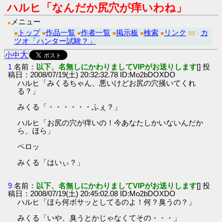
ハルヒ「なんだか尻穴が痒いわね」
メニュー
●
トップ
作品一覧
作者一覧
掲示板
検索
リンク
カ
■
■
■
■
■
■
SS：
ツオ「ハンター試験？」
大
小
中
1
名前：
以下、名無しにかわりましてVIPがお送りします
[] 投
稿日：2008/07/19(土) 20:32:32.78 ID:Mo2bDOXDO
ハルヒ「みくるちゃん、悪いけどお尻の穴掻いてくれ
る？」
みくる「・・・・・・ふぇ？」
ハルヒ「お尻の穴が痒いの！今あなたしかいないんだか
ら、ほら」
ペロッ
みくる「はいぃ？」
9
名前：
以下、名無しにかわりましてVIPがお送りします
[] 投
稿日：2008/07/19(土) 20:45:02.08 ID:Mo2bDOXDO
ハルヒ「ほら何ボサッとしてるのよ！何？臭うの？」
みくる「いや、臭うとかじゃなくてその・・・」