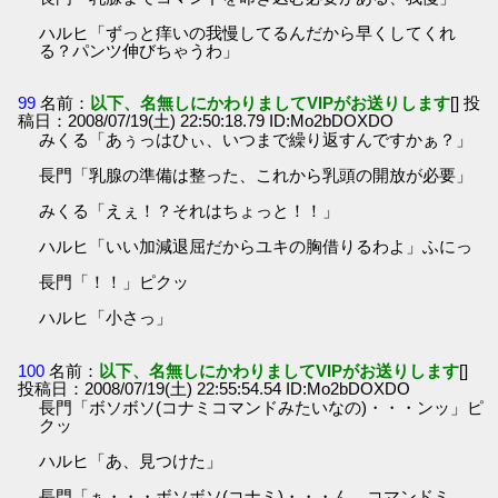
ハルヒ「ずっと痒いの我慢してるんだから早くしてくれ
る？パンツ伸びちゃうわ」
99
名前：
以下、名無しにかわりましてVIPがお送りします
[] 投
稿日：2008/07/19(土) 22:50:18.79 ID:Mo2bDOXDO
みくる「あぅっはひぃ、いつまで繰り返すんですかぁ？」
長門「乳腺の準備は整った、これから乳頭の開放が必要」
みくる「えぇ！？それはちょっと！！」
ハルヒ「いい加減退屈だからユキの胸借りるわよ」ふにっ
長門「！！」ピクッ
ハルヒ「小さっ」
100
名前：
以下、名無しにかわりましてVIPがお送りします
[]
投稿日：2008/07/19(土) 22:55:54.54 ID:Mo2bDOXDO
長門「ボソボソ(コナミコマンドみたいなの)・・・ンッ」ピ
クッ
ハルヒ「あ、見つけた」
長門「ぁ・・・ボソボソ(コナミ)・・・ん、コマンドミ