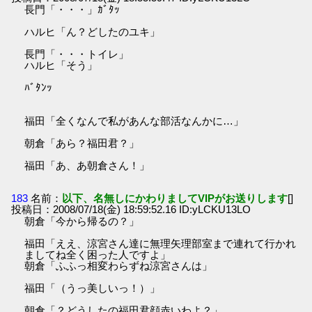
長門「・・・」ｶﾞﾀｯ
ハルヒ「ん？どしたのユキ」
長門「・・・トイレ」
ハルヒ「そう」
ﾊﾞﾀﾝｯ
福田「全くなんで私があんな部活なんかに…」
朝倉「あら？福田君？」
福田「あ、あ朝倉さん！」
183
名前：
以下、名無しにかわりましてVIPがお送りします
[]
投稿日：2008/07/18(金) 18:59:52.16 ID:yLCKU13LO
朝倉「今から帰るの？」
福田「ええ、涼宮さん達に無理矢理部室まで連れて行かれ
ましてね全く困った人ですよ」
朝倉「ふふっ相変わらずね涼宮さんは」
福田「（うっ美しいっ！）」
朝倉「？どうしたの福田君顔赤いわよ？」