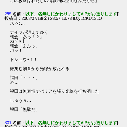
この教室はわたしの情報制御空間なんだから」
299
名前：
以下、名無しにかわりましてVIPがお送りします
[]
投稿日：2008/07/18(金) 23:57:19.73 ID:yLCKU13LO
スゥｩ…
ナイフが消えてゆく
朝倉「あっ！？」
ｼｭﾊﾞｯ！
朝倉「ふふっ」
バッ！
ドシュウｯ！！
微笑む朝倉から光線が放たれる
福田「・・・」
ｽｯ…
福田は無表情でバリアを張り光線を打ち消した
しゅうぅ…
福田「無駄だ」
301
名前：
以下、名無しにかわりましてVIPがお送りします
[]