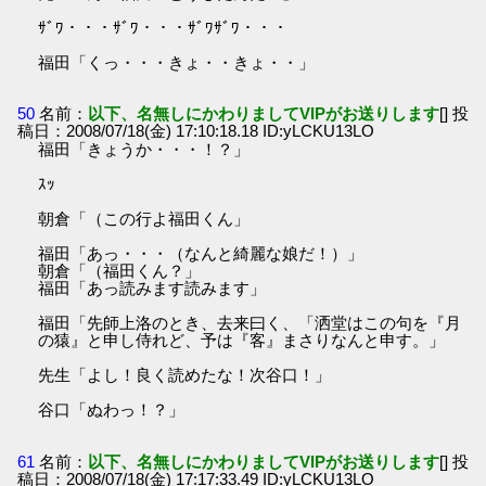
ｻﾞﾜ・・・ｻﾞﾜ・・・ｻﾞﾜｻﾞﾜ・・・
福田「くっ・・・きょ・・きょ・・」
50
名前：
以下、名無しにかわりましてVIPがお送りします
[] 投
稿日：2008/07/18(金) 17:10:18.18 ID:yLCKU13LO
福田「きょうか・・・！？」
ｽｯ
朝倉「（この行よ福田くん」
福田「あっ・・・（なんと綺麗な娘だ！）」
朝倉「（福田くん？」
福田「あっ読みます読みます」
福田「先師上洛のとき、去来曰く、「洒堂はこの句を『月
の猿』と申し侍れど、予は『客』まさりなんと申す。」
先生「よし！良く読めたな！次谷口！」
谷口「ぬわっ！？」
61
名前：
以下、名無しにかわりましてVIPがお送りします
[] 投
稿日：2008/07/18(金) 17:17:33.49 ID:yLCKU13LO