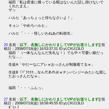
福田「私は君達に構っている暇はないんだ話し掛けないで
くれたまえ」
ザッ
ハルヒ「あっちょっと待ちなさいよ！」
キョン「やめろハルヒ」
ハルヒ「・・・怪しいわねあの転校生」
20
名前：
以下、名無しにかわりましてVIPがお送りします
[] 投
稿日：2008/07/18(金) 16:53:37.01 ID:yLCKU13LO
福田「（一体なんなんだ失礼な！）でも中々可愛い娘だっ
たな…」
生徒A「やだーなにアレｗおっさんが制服着てるｗ」
生徒B「ﾌﾟｸｸｸｸ…なんだあれはｗチンパンジーみたいな面し
たおっさんだなｗ」
福田「・・・ふんっ」
27
名前：
以下、名無しにかわりましてVIPがお送りします
[] 投
稿日：2008/07/18(金) 16:58:49.55 ID:yLCKU13LO
ｶﾞﾗｯ！