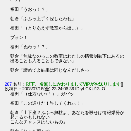
福田「うおっ！？」
朝倉「ふふっ上手く躱したわね」
福田「（とりあえず教室から出…）」
ブォン！
福田「ぬわっ！？」
朝倉「無駄なのっこの教室はわたしの情報制御下にあるの
出ることも入ることもできない」
朝倉「諦めてよ結果は同じなんだしさっ」
287
名前：
以下、名無しにかわりましてVIPがお送りします
[]
投稿日：2008/07/18(金) 23:24:06.36 ID:yLCKU13LO
福田「（仕方ないｯ！）」ガバッ
福田「この通りだ！許してくれぃ！」
朝倉「土下座？ふふっ無駄よ、あなたを殺せば情報爆発が
起こるかもしれない
こんなチャンスはないもの」