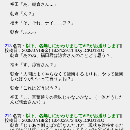
福田「あ、朝倉さん…」
朝倉「ん？」
福田「そ、それ…ナイ……フ？」
朝倉「ふふっ」
213
名前：
以下、名無しにかわりましてVIPがお送りします
[]
投稿日：2008/07/18(金) 19:34:39.11 ID:yLCKU13LO
朝倉「あのね、福田君は涼宮さんのことどう思う？」
福田「す、涼宮さん？」
朝倉「人間はよくやらなくて後悔するよりも、やって後悔
したほうがいいって言うよね？」
朝倉「これはどう思う？」
福田「こ、言葉通りの意味じゃないかな…（一体どうした
んだ朝倉さんｯ）」
214
名前：
以下、名無しにかわりましてVIPがお送りします
[]
投稿日：2008/07/18(金) 19:40:39.73 ID:yLCKU13LO
朝倉「じゃあさ例えばの話なんだけど、現状を維持するだ
けではジリ貧になることはわかってるんだけどどうすれば