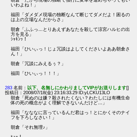
いわよね！」
福田「ダメダメ現場の独断なんて断じてダメだよ！困るの
は上の立場なんだからさ」
朝倉「ふふっ…とりあえずあなたを殺して涼宮ハルヒの出
方を見る」
ｼｬｷﾝｯ！
福田「ひいぃっ！じょ冗談はよしてくださいよああ朝倉さ
ん！」
朝倉「冗談にみえるぅ？」
福田「ひいぃっ！！！」
283
名前：
以下、名無しにかわりましてVIPがお送りします
[]
投稿日：2008/07/18(金) 23:16:33.29 ID:yLCKU13LO
朝倉「死ぬのは嫌？殺されたくない？わたしには有機生命
体の死の概念がよく理解できないんだけど…」
福田「なななに言っているんだ君はっ！とにかくそのナイ
フを下ろしなさい！」
朝倉「それ無理♪」
ﾋｭｯ！