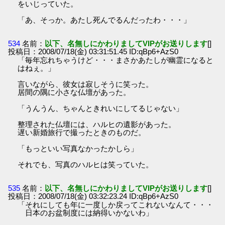
をいじっていた。
「あ、そっか。あたし死んでるんだったわ・・・」
534
名前：
以下、名無しにかわりましてVIPがお送りします
[]
投稿日：2008/07/18(金) 03:31:51.45 ID:qBp6+AzS0
「毎年忘れちゃうけど・・・まさかあたしが幽霊になると
はねぇ。」
言いながら、彼女は寂しそうに笑った。
居間の隅に小さな仏壇があった。
「うんうん、ちゃんときれいにしてるじゃない」
整理された仏壇には、ハルヒの遺影があった。
遅い新婚旅行で撮ったときのものだ。
「もっといい写真なかったかしら」
それでも、写真のハルヒは笑っていた。
535
名前：
以下、名無しにかわりましてVIPがお送りします
[]
投稿日：2008/07/18(金) 03:32:23.24 ID:qBp6+AzS0
「それにしても年に一度しか戻ってこれないなんて・・・
日本のお盆制度には納得いかないわ」