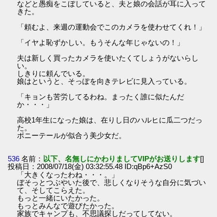
などと愚痴をこぼしていると、夫と娘の会話が耳に入って
きた。
「頼むよ、来週の運動会でこのカメラを使わせてくれ！」
「イヤよ恥ずかしい。もうそんな年じゃないの！」
夫は新しく買ったカメラを使いたくてしょうがないらし
い。
しきりに頼んでいる。
娘はというと、そっぽを向きテレビに見入っている。
「キョンも苦労してるわね。まったく誰に似たんだ
か・・・」
高校1年生になった娘は、在りし日のハルヒに瓜二つだっ
た。
ポニーテールが似合う美少女だ。
536
名前：
以下、名無しにかわりましてVIPがお送りします
[]
投稿日：2008/07/18(金) 03:32:55.48 ID:qBp6+AzS0
「大きくなったわね・・・。」
ぼそっとつぶやいた後で、悲しくなりそうな自分に気づい
て、そしてこらえた。
もっと一緒にいたかった。
もっとみんなで遊びたかった。
家族でキャンプも、不思議探しだってしてない。