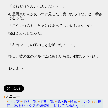
「どれどれ？ん、ほんとだ・・・」
心霊写真なんかあいつに見せたら喜ぶだろうな、と一瞬彼
は思った。
「こういうのも、たまにはあってもいいじゃないか」
彼はふふっと笑った。
「キョン、この子のことお願いね・・・」
後日、彼の家のアルバムに新しい写真が1枚加えられた。
おしまい
メニュー
●
トップ
作品一覧
作者一覧
掲示板
検索
リンク
長
■
■
■
■
■
■
SS：
門「私をセックスの練習相手にしても構わない」