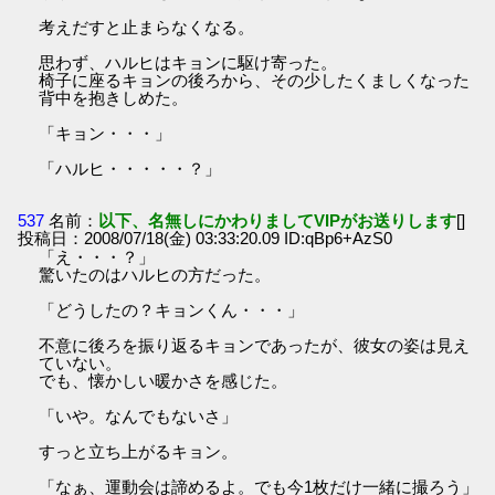
考えだすと止まらなくなる。
思わず、ハルヒはキョンに駆け寄った。
椅子に座るキョンの後ろから、その少したくましくなった
背中を抱きしめた。
「キョン・・・」
「ハルヒ・・・・・？」
537
名前：
以下、名無しにかわりましてVIPがお送りします
[]
投稿日：2008/07/18(金) 03:33:20.09 ID:qBp6+AzS0
「え・・・？」
驚いたのはハルヒの方だった。
「どうしたの？キョンくん・・・」
不意に後ろを振り返るキョンであったが、彼女の姿は見え
ていない。
でも、懐かしい暖かさを感じた。
「いや。なんでもないさ」
すっと立ち上がるキョン。
「なぁ、運動会は諦めるよ。でも今1枚だけ一緒に撮ろう」