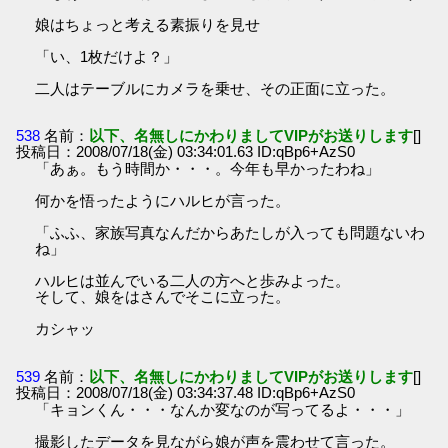
娘はちょっと考える素振りを見せ
「い、1枚だけよ？」
二人はテーブルにカメラを乗せ、その正面に立った。
538
名前：
以下、名無しにかわりましてVIPがお送りします
[]
投稿日：2008/07/18(金) 03:34:01.63 ID:qBp6+AzS0
「あぁ。もう時間か・・・。今年も早かったわね」
何かを悟ったようにハルヒが言った。
「ふふ、家族写真なんだからあたしが入っても問題ないわ
ね」
ハルヒは並んでいる二人の方へと歩みよった。
そして、娘をはさんでそこに立った。
カシャッ
539
名前：
以下、名無しにかわりましてVIPがお送りします
[]
投稿日：2008/07/18(金) 03:34:37.48 ID:qBp6+AzS0
「キョンくん・・・なんか変なのが写ってるよ・・・」
撮影したデータを見ながら娘が声を震わせて言った。