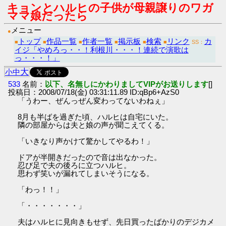
キョンとハルヒの子供が母親譲りのワガ
ママ娘だったら
メニュー
●
トップ
作品一覧
作者一覧
掲示板
検索
リンク
カ
■
■
■
■
■
■
SS：
イジ「やめろっ・・！利根川・・・！連続で演歌は
っ・・・！」
大
小
中
533
名前：
以下、名無しにかわりましてVIPがお送りします
[]
投稿日：2008/07/18(金) 03:31:11.89 ID:qBp6+AzS0
「うわー、ぜんっぜん変わってないわねぇ」
8月も半ばを過ぎた頃、ハルヒは自宅にいた。
隣の部屋からは夫と娘の声が聞こえてくる。
「いきなり声かけて驚かしてやるわ！」
ドアが半開きだったので音は出なかった。
忍び足で夫の後ろに立つハルヒ。
思わず笑いが漏れてしまいそうになる。
「わっ！！」
「・・・・・・・」
夫はハルヒに見向きもせず、先日買ったばかりのデジカメ