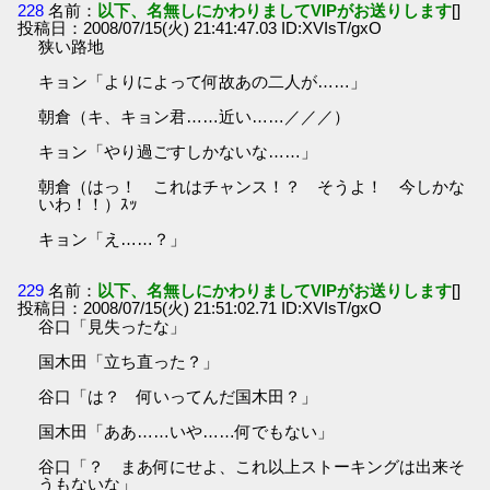
228
名前：
以下、名無しにかわりましてVIPがお送りします
[]
投稿日：2008/07/15(火) 21:41:47.03 ID:XVIsT/gxO
狭い路地
キョン「よりによって何故あの二人が……」
朝倉（キ、キョン君……近い……／／／）
キョン「やり過ごすしかないな……」
朝倉（はっ！ これはチャンス！？ そうよ！ 今しかな
いわ！！）ｽｯ
キョン「え……？」
229
名前：
以下、名無しにかわりましてVIPがお送りします
[]
投稿日：2008/07/15(火) 21:51:02.71 ID:XVIsT/gxO
谷口「見失ったな」
国木田「立ち直った？」
谷口「は？ 何いってんだ国木田？」
国木田「ああ……いや……何でもない」
谷口「？ まあ何にせよ、これ以上ストーキングは出来そ
うもないな」