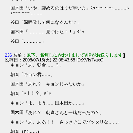
国木田「いや、諦めるのはまだ早いよ」ｽｩ～～～～………ﾊ
ｧ～～～～………
谷口「深呼吸して何になるんだ？」
国木田「…………見つけた！！」ﾀﾞｯ
谷口「…………」
236
名前：
以下、名無しにかわりましてVIPがお送りします
[]
投稿日：2008/07/15(火) 22:08:43.68 ID:XVIsT/gxO
キョン「あ、朝倉……？」
朝倉「キョン君……」
国木田「あれ？ キョンじゃないか」
朝倉「ｯ！！？」ﾊﾞｯ
キョン「よ、よう……国木田か……」
国木田「あれ？ 朝倉さんと一緒だったの？」
キョン「あ、ああ！！ さっきそこでバッタリな……」
朝倉（む……）