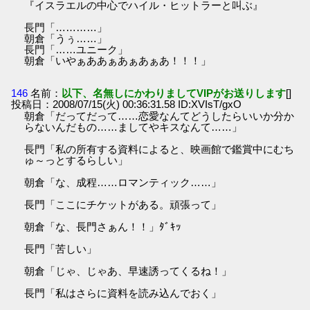
『イスラエルの中心でハイル・ヒットラーと叫ぶ』
長門「…………」
朝倉「うぅ……」
長門「……ユニーク」
朝倉「いやぁああぁあぁあぁあ！！！」
146
名前：
以下、名無しにかわりましてVIPがお送りします
[]
投稿日：2008/07/15(火) 00:36:31.58 ID:XVIsT/gxO
朝倉「だってだって……恋愛なんてどうしたらいいか分か
らないんだもの……ましてやキスなんて……」
長門「私の所有する資料によると、映画館で鑑賞中にむち
ゅ～っとするらしい」
朝倉「な、成程……ロマンティック……」
長門「ここにチケットがある。頑張って」
朝倉「な、長門さぁん！！」ﾀﾞｷｯ
長門「苦しい」
朝倉「じゃ、じゃあ、早速誘ってくるね！」
長門「私はさらに資料を読み込んでおく」