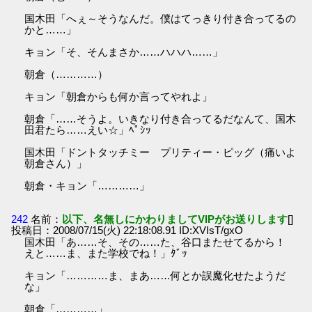
国木田「へぇ～そうなんだ。僕はてっきり付き合ってるの
かと……」
キョン「そ、そんまさか……ハハハ……」
朝倉（…………）
キョン「朝倉からも何か言ってやれよ」
朝倉「……そうよ。いきなり付き合ってるだなんて、国木
田君たら……えい☆」ﾍﾟｼｯ
国木田「ドントタッチミー プリティー・ピッグ（痛いよ
朝倉さん）」
朝倉・キョン「…………」
242
名前：
以下、名無しにかわりましてVIPがお送りします
[]
投稿日：2008/07/15(火) 22:18:08.91 ID:XVIsT/gxO
国木田「あ……そ、その……た、谷口またせてるから！
えと……ま、また学校でね！」ﾀﾞｯ
キョン「…………ま、まあ……何とか誤魔化せたようだ
な」
朝倉「…………」