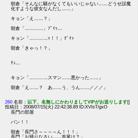
朝倉「そんなに騒がなくてもいいじゃない……どうせ誤魔
化すような彼女なんだし……」
キョン「え……？」
朝倉「…………」ﾌﾟｲｯ…
キョン「…………ｯ！！」ｸﾞｲｯ
朝倉「きゃっ！？」
ﾁｭ…
キョン「…………スマン……悪かった……」
朝倉「え……？ あ……う、うん……／／／」
260
名前：
以下、名無しにかわりましてVIPがお送りします
[]
投稿日：2008/07/15(火) 22:42:38.89 ID:XVIsT/gxO
長門の部屋
バン！！
朝倉「長門さ～～～～ん！！！」
長門「お帰りなさい……首尾は？」