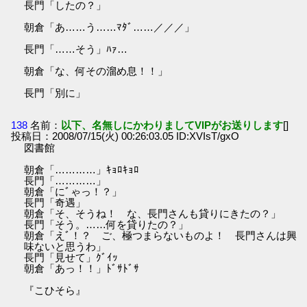
長門「したの？」
朝倉「あ……う……ﾏﾀﾞ……／／／」
長門「……そう」ﾊｧ…
朝倉「な、何その溜め息！！」
長門「別に」
138
名前：
以下、名無しにかわりましてVIPがお送りします
[]
投稿日：2008/07/15(火) 00:26:03.05 ID:XVIsT/gxO
図書館
朝倉「…………」ｷｮﾛｷｮﾛ
長門「…………」
朝倉「にﾞゃっ！？」
長門「奇遇」
朝倉「そ、そうね！ な、長門さんも貸りにきたの？」
長門「そう。……何を貸りたの？」
朝倉「えﾞ！？ ご、極つまらないものよ！ 長門さんは興
味ないと思うわ」
長門「見せて」ｸﾞｲｯ
朝倉「あっ！！」ﾄﾞｻﾄﾞｻ
『こひそら』