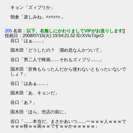
キョン「ズィブリか」
朝倉「楽しみね」ﾊｧﾊｧﾊｧ…
205
名前：
以下、名無しにかわりましてVIPがお送りします
[]
投稿日：2008/07/15(火) 19:54:21.52 ID:XVIsT/gxO
谷口「はぁ……」
国木田「どうしたの？ 溜め息なんかついて」
谷口「男二人で映画……それもズィブリ……」
国木田「折角もらったんだから使わないともったいないで
しょ？」
谷口「はあぁ……」
国木田「あ、キョンだ」
谷口「あ？」
国木田「ほら、売店の前に」
谷口「……本当だ。まさかあいつ……一ｗｗｗ人ｗｗｗで
ｗｗｗ映ｗｗ画ｗｗですｗｗかｗｗｗｗｗ」