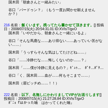
国木田「朝倉さんと一緒みたい」
谷口「パードゥン？」（もう一度お聞かせ願えません
か？）
216
名前：
飯くいます。残ってたら書かせて頂きます。
[] 投稿
日：2008/07/15(火) 20:54:31.01 ID:XVIsT/gxO
国木田「いやだから、朝倉さんと一緒にいるよ」
谷口「そんな馬鹿な……あり得ない……あっていい筈がな
い……」
国木田「うっすらそんな気はしてたけどね……」
谷口「……冷静だな……悔しくないのか……？」
国木田「……僕が冷静に見えるの？」ｷﾞｭｩ… ﾎﾟﾀ…ﾎﾟﾀ…
谷口「く、国木田……血が……何もそこまで……」
国木田（眉ビッチめ……！！）
222
名前：
以下、名無しにかわりましてVIPがお送りします
[]
投稿日：2008/07/15(火) 21:27:28.84 ID:XVIsT/gxO
ﾎﾞﾆｮ『はかった喃 はかってくれた喃』