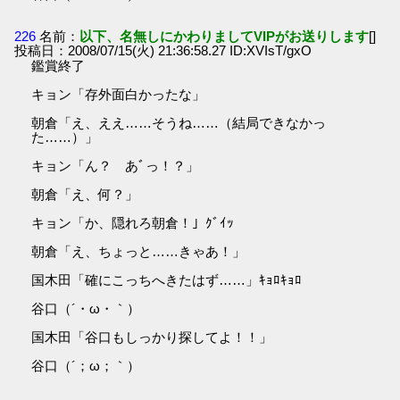
226
名前：
以下、名無しにかわりましてVIPがお送りします
[]
投稿日：2008/07/15(火) 21:36:58.27 ID:XVIsT/gxO
鑑賞終了
キョン「存外面白かったな」
朝倉「え、ええ……そうね……（結局できなかっ
た……）」
キョン「ん？ あﾞっ！？」
朝倉「え、何？」
キョン「か、隠れろ朝倉！」ｸﾞｲｯ
朝倉「え、ちょっと……きゃあ！」
国木田「確にこっちへきたはず……」ｷｮﾛｷｮﾛ
谷口（´・ω・｀）
国木田「谷口もしっかり探してよ！！」
谷口（´；ω；｀）