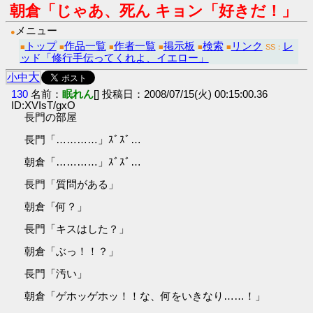
朝倉「じゃあ、死ん キョン「好きだ！」
メニュー
●
トップ
作品一覧
作者一覧
掲示板
検索
リンク
レ
■
■
■
■
■
■
SS：
ッド「修行手伝ってくれよ、イエロー」
大
小
中
130
名前：
眠れん
[] 投稿日：2008/07/15(火) 00:15:00.36
ID:XVIsT/gxO
長門の部屋
長門「…………」ｽﾞｽﾞ…
朝倉「…………」ｽﾞｽﾞ…
長門「質問がある」
朝倉「何？」
長門「キスはした？」
朝倉「ぶっ！！？」
長門「汚い」
朝倉「ゲホッゲホッ！！な、何をいきなり……！」