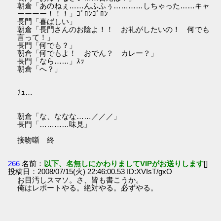
朝倉「あのねぇ……んふふぅ…………しちゃった……キャ
ーーーー！！！」ｺﾞﾛﾝｺﾞﾛﾝ
長門「喜ばしい」
朝倉「長門さんのお陰よ！！ お礼がしたいの！ 何でも
言って！」
長門「何でも？」
朝倉「何でもよ！ おでん？ カレー？」
長門「なら……」ｽｯ
朝倉「へ？」
ﾁｭ…
朝倉「な、ななな……／／／」
長門「…………味見」
接吻噺 終
266
名前：
以下、名無しにかわりましてVIPがお送りします
[]
投稿日：2008/07/15(火) 22:46:00.53 ID:XVIsT/gxO
お目汚しスマソ。さ、皆も書こうか。
俺はレポートやる。絶対やる。必ずやる。