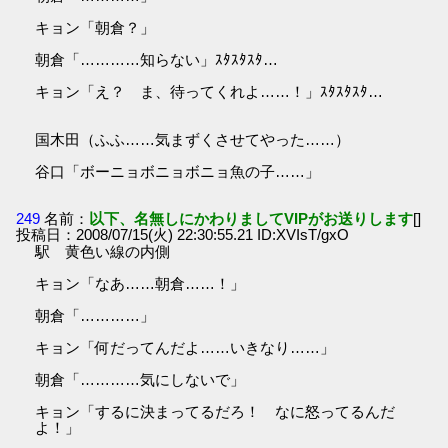
キョン「朝倉？」
朝倉「…………知らない」ｽﾀｽﾀｽﾀ…
キョン「え？ ま、待ってくれよ……！」ｽﾀｽﾀｽﾀ…
国木田（ふふ……気まずくさせてやった……）
谷口「ボーニョボニョボニョ魚の子……」
249
名前：
以下、名無しにかわりましてVIPがお送りします
[]
投稿日：2008/07/15(火) 22:30:55.21 ID:XVIsT/gxO
駅 黄色い線の内側
キョン「なあ……朝倉……！」
朝倉「…………」
キョン「何だってんだよ……いきなり……」
朝倉「…………気にしないで」
キョン「するに決まってるだろ！ なに怒ってるんだ
よ！」