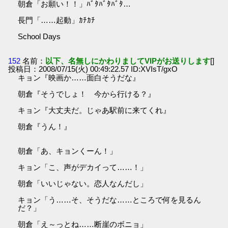
朝倉「お願い！！」ﾊﾞﾀﾊﾞﾀﾊﾞﾀ…
長門「……起動」ｶﾁｶﾁ
School Days
152
名前：
以下、名無しにかわりましてVIPがお送りします
[]
投稿日：2008/07/15(火) 00:49:22.57 ID:XVIsT/gxO
キョン『映画か……面白そうだな』
朝倉『そうでしょ！ 今から行ける？』
キョン『大丈夫だ。じゃあ駅前に来てくれ』
朝倉『うん！』
朝倉「あ、キョンくーん！」
キョン「こ、声がデカイって……！」
朝倉「いいじゃない。恋人なんだし」
キョン「う……そ、そうだな……ところで何を見るん
だ？」
朝倉「え～っとね……断崖のボニョ」