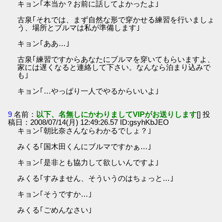
キョン｢本当か？お前に話してよかったよ｣
古泉｢それでは、まず自然な形で穿かせる練習を行いましょ
う、場所とブルマは私が準備します｣
キョン｢ああ…｣
古泉｢練習ですからあなたにブルマを穿いてもらいますよ、
家には遅くなると連絡して下さい。なんなら泊まり込みで
も｣
キョン｢…やっぱり一人でやるからいいよ｣
9
名前：
以下、名無しにかわりましてVIPがお送りします
[] 投
稿日：2008/07/14(月) 12:49:26.57 ID:gsyhKbJEO
キョン｢朝比奈さんならわかるでしょ？｣
みくる｢国木田くんにブルマですかぁ…｣
キョン｢是非とも協力して欲しいんですよ｣
みくる｢すみません、そういうのはちょっと…｣
キョン｢そうですか…｣
みくる｢ごめんなさい｣