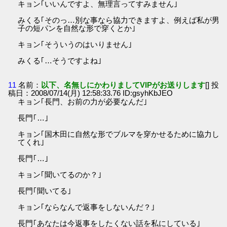
キョン｢いいんですよ、無理言ってすみません｣
みくる｢そのっ…別な事なら協力できますよ、例えば私が男
子の短パンを自然な形で穿くとか｣
キョン｢そういうのはいりません｣
みくる｢…そうですよね｣
11
名前：
以下、名無しにかわりましてVIPがお送りします
[] 投
稿日：2008/07/14(月) 12:58:33.76 ID:gsyhKbJEO
キョン｢長門、お前の力が必要なんだ｣
長門｢…｣
キョン｢国木田に自然な形でブルマを穿かせるために協力し
てくれ｣
長門｢…｣
キョン｢聞いてるのか？｣
長門｢聞いてる｣
キョン｢ならなんで返事をしないんだ？｣
長門｢あなたは今返事をしたくない話を私にしている｣