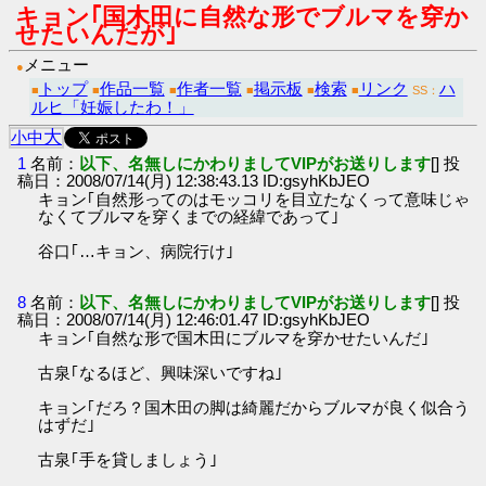
キョン｢国木田に自然な形でブルマを穿か
せたいんだが｣
メニュー
●
トップ
作品一覧
作者一覧
掲示板
検索
リンク
ハ
■
■
■
■
■
■
SS：
ルヒ「妊娠したわ！」
大
小
中
1
名前：
以下、名無しにかわりましてVIPがお送りします
[] 投
稿日：2008/07/14(月) 12:38:43.13 ID:gsyhKbJEO
キョン｢自然形ってのはモッコリを目立たなくって意味じゃ
なくてブルマを穿くまでの経緯であって｣
谷口｢…キョン、病院行け｣
8
名前：
以下、名無しにかわりましてVIPがお送りします
[] 投
稿日：2008/07/14(月) 12:46:01.47 ID:gsyhKbJEO
キョン｢自然な形で国木田にブルマを穿かせたいんだ｣
古泉｢なるほど、興味深いですね｣
キョン｢だろ？国木田の脚は綺麗だからブルマが良く似合う
はずだ｣
古泉｢手を貸しましょう｣