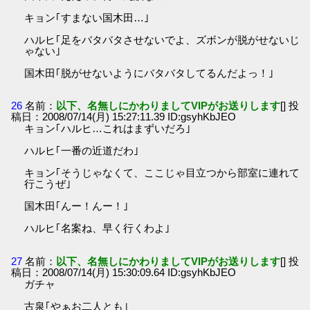
キョン｢すまない国木田…｣
ハルヒ｢足をバタバタさせないでよ、ズボンが脱がせないじ
ゃない｣
国木田｢脱がせないようにバタバタしてるんだよっ！｣
26
名前：
以下、名無しにかわりましてVIPがお送りします
[] 投
稿日：2008/07/14(月) 15:27:11.39 ID:gsyhKbJEO
キョン｢ハルヒ…これはまずいだろ｣
ハルヒ｢一番の近道だわ｣
キョン｢そうじゃなくて、ここじゃ目立つから部室に連れて
行こうぜ｣
国木田｢んー！んー！｣
ハルヒ｢名案ね、早く行くわよ｣
27
名前：
以下、名無しにかわりましてVIPがお送りします
[] 投
稿日：2008/07/14(月) 15:30:09.64 ID:gsyhKbJEO
ガチャ
古泉｢やぁお二人とも｣