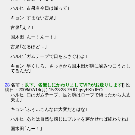
ハルヒ｢古泉君今日は帰って｣
キョン｢すまない古泉｣
古泉｢え？｣
国木田｢んー！んー！｣
古泉｢なるほど…｣
ハルヒ｢ガムテープで口をふさぐわよ｣
キョン｢早くしろ、さっきから国木田が腕に噛みつこうとし
てるんだ｣
28
名前：
以下、名無しにかわりましてVIPがお送りします
[] 投
稿日：2008/07/14(月) 15:33:28.79 ID:gsyhKbJEO
ハルヒ｢口はガムテープ、足と腕はロープで縛ったから大丈
夫よ｣
キョン｢ふぅ…こんなに大変だとはな｣
ハルヒ｢あとは自然な感じにブルマを穿かせれば終わりね｣
国木田｢んー！｣