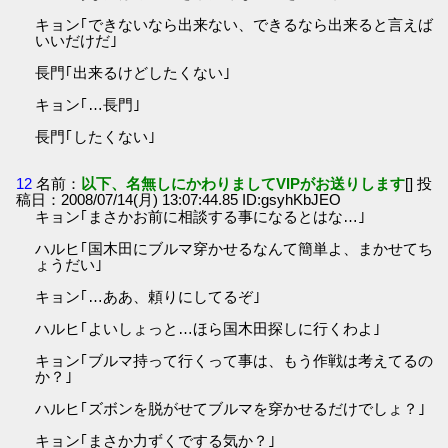
キョン｢できないなら出来ない、できるなら出来ると言えば
いいだけだ｣
長門｢出来るけどしたくない｣
キョン｢…長門｣
長門｢したくない｣
12
名前：
以下、名無しにかわりましてVIPがお送りします
[] 投
稿日：2008/07/14(月) 13:07:44.85 ID:gsyhKbJEO
キョン｢まさかお前に相談する事になるとはな…｣
ハルヒ｢国木田にブルマ穿かせるなんて簡単よ、まかせてち
ょうだい｣
キョン｢…ああ、頼りにしてるぞ｣
ハルヒ｢よいしょっと…ほら国木田探しに行くわよ｣
キョン｢ブルマ持って行くって事は、もう作戦は考えてるの
か？｣
ハルヒ｢ズボンを脱がせてブルマを穿かせるだけでしょ？｣
キョン｢まさか力ずくでする気か？｣