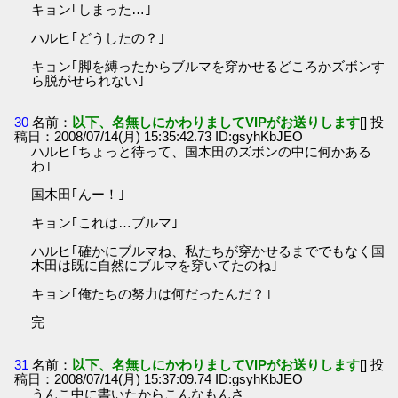
キョン｢しまった…｣
ハルヒ｢どうしたの？｣
キョン｢脚を縛ったからブルマを穿かせるどころかズボンす
ら脱がせられない｣
30
名前：
以下、名無しにかわりましてVIPがお送りします
[] 投
稿日：2008/07/14(月) 15:35:42.73 ID:gsyhKbJEO
ハルヒ｢ちょっと待って、国木田のズボンの中に何かある
わ｣
国木田｢んー！｣
キョン｢これは…ブルマ｣
ハルヒ｢確かにブルマね、私たちが穿かせるまででもなく国
木田は既に自然にブルマを穿いてたのね｣
キョン｢俺たちの努力は何だったんだ？｣
完
31
名前：
以下、名無しにかわりましてVIPがお送りします
[] 投
稿日：2008/07/14(月) 15:37:09.74 ID:gsyhKbJEO
うんこ中に書いたからこんなもんさ