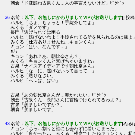
朝倉「ド変態ね古泉くん…人の事言えないけど」ﾋﾞｸﾋﾞｸ
36
名前：
以下、名無しにかわりましてVIPがお送りします
[] 投稿
ハルヒ「ちょ、ちょっと！手錠外してよ」
みくる「ダメです」
長門「逃げられては困る」
ハルヒ「逃げないわよ！手錠されてる所を見られるのは嫌よ
みくる「仕方ありませんね…キョンくん」
キョン「はい、なんです…」
ｶﾁｬ
キョン「あれ？あ、朝比奈さん？」
みくる「キョンくんと繋げちゃいますね」
古泉「ナイスアイディアです朝比奈さん」
ハルヒ「な…に、逃げないって言って…」
みくる「黙りなさい」
ハルヒ「へ…は、はい」
古泉「あの朝比奈さんが…叩かれたい」ﾋﾞｸﾋﾞｸ
朝倉「古泉くん…長門さんに首輪つけられてるわよ？」
古泉「羨ましいですか？」
朝倉「羨ましいです」
43
名前：
以下、名無しにかわりましてVIPがお送りします
[ぬるぽ]
キョン「ちっ…割りと誰にも会わずに着いちまった」
ハルヒ「良かった…」みくる「残念でしたねキョンくん。私