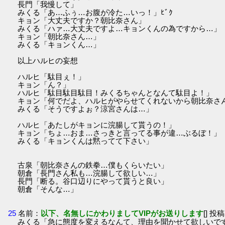
長門「我慢して」
みくる「あ…ふぅ…お腹が冷た…いっ！」ﾋﾞｸ
キョン「大丈夫ですか？朝比奈さん」
みくる「ハァ…大丈夫ですよ…キョンくんの為ですから…」
キョン「朝比奈さん…」
みくる「キョンくん…」
以上ハルヒの妄想
ハルヒ「駄目ぇ！」
キョン「ん？」
ハルヒ「駄目駄目駄目！みくるちゃんとなんて駄目よ！」
キョン「何でだよ、ハルヒがやらせてくれないから朝比奈さ
みくる「そうですよぉ？涼宮さんは…」
ハルヒ「あたしがキョンに浣腸して貰うの！」
キョン「ちょ…おま…さっきと言ってる事が違…ぶるぼ！」
みくる「キョンくんは黙ってて下さい」
古泉「朝比奈さんの鉄拳…僕もくらいたい」
朝倉「長門さん私も…浣腸して欲しい…」
長門「断る。谷口辺りにやって貰うと良い」
朝倉「そんな…」
25
名前：
以下、名無しにかわりましてVIPがお送りします
[] 投稿
みくる「急に態度を変えるなんて、理由を聞かせて欲しいで