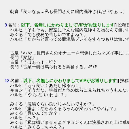
朝倉「良いなぁ…私も長門さんに腸内洗浄されたいなぁ…」
9
名前：
以下、名無しにかわりましてVIPがお送りします
[] 投稿日
ハルヒ「そもそも、部室にそんな腸内洗浄する物なんて無い
みくる「でも便秘で苦しいですよね？」
ハルヒ「だからと言って公開浣腸プレイをするつもりは無い
古泉「ﾊｧﾊｧ…長門さんのオナニーを想像したらマズイ事に…
長門「変態」
古泉「うほぉっ！」ﾋﾞｸ
長門「古泉一樹は罵られると興奮する」ﾒﾓﾒﾓ
12
名前：
以下、名無しにかわりましてVIPがお送りします
[] 投稿
ハルヒ「もう良い！あたし帰るわ！」
キョン「そうだな、学校だと他の奴らに見られちゃうもんな
ハルヒ「や ら な い わ よ ？」
みくる「浣腸くらい良いじゃないですか？」
ハルヒ「嫌よ！ならみくるちゃんが変わりにやれば？」
みくる「良いんですか？」
ハルヒ「へ？」
みくる「私は構いませんよ？キョンくんに浣腸された上に舐
ハルヒ「みくる…ちゃん？」