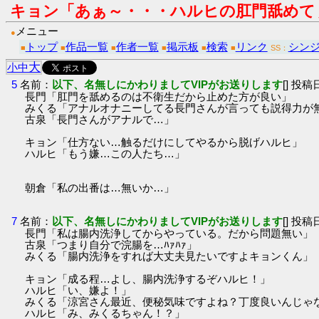
キョン「あぁ～・・・ハルヒの肛門舐めて
メニュー
●
トップ
作品一覧
作者一覧
掲示板
検索
リンク
シン
■
■
■
■
■
■
SS：
大
小
中
5
名前：
以下、名無しにかわりましてVIPがお送りします
[] 投稿日
長門「肛門を舐めるのは不衛生だから止めた方が良い」
みくる「アナルオナニーしてる長門さんが言っても説得力が
古泉「長門さんがアナルで…」
キョン「仕方ない…触るだけにしてやるから脱げハルヒ」
ハルヒ「もう嫌…この人たち…」
朝倉「私の出番は…無いか…」
7
名前：
以下、名無しにかわりましてVIPがお送りします
[] 投稿日
長門「私は腸内洗浄してからやっている。だから問題無い」
古泉「つまり自分で浣腸を…ﾊｧﾊｧ」
みくる「腸内洗浄をすれば大丈夫見たいですよキョンくん」
キョン「成る程…よし、腸内洗浄するぞハルヒ！」
ハルヒ「い、嫌よ！」
みくる「涼宮さん最近、便秘気味ですよね？丁度良いんじゃ
ハルヒ「み、みくるちゃん！？」