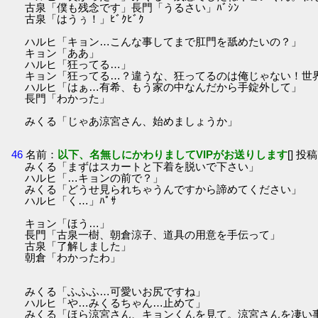
古泉「僕も残念です」長門「うるさい」ﾊﾞｼﾝ
古泉「はうぅ！」ﾋﾞｸﾋﾞｸ
ハルヒ「キョン…こんな事してまで肛門を舐めたいの？」
キョン「ああ」
ハルヒ「狂ってる…」
キョン「狂ってる…？違うな、狂ってるのは俺じゃない！世
ハルヒ「はぁ…有希、もう家の中なんだから手錠外して」
長門「わかった」
みくる「じゃあ涼宮さん、始めましょうか」
46
名前：
以下、名無しにかわりましてVIPがお送りします
[] 投稿
みくる「まずはスカートと下着を脱いで下さい」
ハルヒ「…キョンの前で？」
みくる「どうせ見られちゃうんですから諦めてください」
ハルヒ「く…」ﾊﾟｻ
キョン「ほう…」
長門「古泉一樹、朝倉涼子、道具の用意を手伝って」
古泉「了解しました」
朝倉「わかったわ」
みくる「ふふふ…可愛いお尻ですね」
ハルヒ「や…みくるちゃん…止めて」
みくる「ほら涼宮さん、キョンくんを見て。涼宮さんを凄い