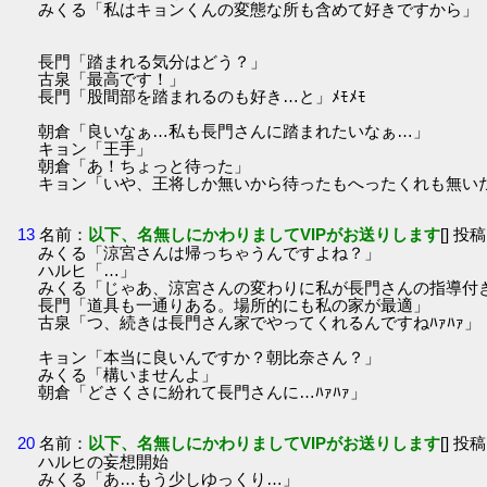
みくる「私はキョンくんの変態な所も含めて好きですから」
長門「踏まれる気分はどう？」
古泉「最高です！」
長門「股間部を踏まれるのも好き…と」ﾒﾓﾒﾓ
朝倉「良いなぁ…私も長門さんに踏まれたいなぁ…」
キョン「王手」
朝倉「あ！ちょっと待った」
キョン「いや、王将しか無いから待ったもへったくれも無い
13
名前：
以下、名無しにかわりましてVIPがお送りします
[] 投稿
みくる「涼宮さんは帰っちゃうんですよね？」
ハルヒ「…」
みくる「じゃあ、涼宮さんの変わりに私が長門さんの指導付
長門「道具も一通りある。場所的にも私の家が最適」
古泉「つ、続きは長門さん家でやってくれるんですねﾊｧﾊｧ」
キョン「本当に良いんですか？朝比奈さん？」
みくる「構いませんよ」
朝倉「どさくさに紛れて長門さんに…ﾊｧﾊｧ」
20
名前：
以下、名無しにかわりましてVIPがお送りします
[] 投稿
ハルヒの妄想開始
みくる「あ…もう少しゆっくり…」