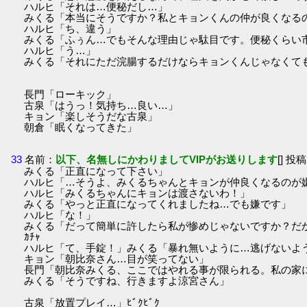
ハルヒ「それは…便秘だし…」
みくる「本当にそうですか？私とキョンくんの仲が良くなる
ハルヒ「ち、違う」
みくる「ふぅん…でもそんな理由じゃ駄目です。便秘くらい
ハルヒ「う…」
みくる「それにただ浣腸するだけならキョンくんじゃなくて
長門「ローキック」
古泉「はうっ！気持ち…良い…」
キョン「楽しそうだな古泉」
朝倉「眠くなってきた」
33
名前：
以下、名無しにかわりましてVIPがお送りします
[] 投稿
みくる「正直になって下さい」
ハルヒ「…そうよ、みくるちゃんとキョンが仲良くなるのが
ハルヒ「みくるちゃんにキョンは渡さないわ！」
みくる「やっと正直になってくれましたね…でも嫌です」
ハルヒ「な！」
みくる「だって簡単に許したら私が惨めじゃないですか？だ
ｶﾁｬ
ハルヒ「て、手錠！」みくる「暴れ無いように…逃げないよ
キョン「朝比奈さん…目が笑ってない」
長門「朝比奈みくる、ここではやれる事が限られる。私の家
みくる「そうですね、行きますよ涼宮さん」
古泉「放置プレイ…」ﾋﾞｸﾋﾞｸ