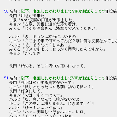
50
名前：
以下、名無しにかわりましてVIPがお送りします
[] 投稿
長門「用意が出来た」
古泉「ﾊｧﾊｧ浣腸の用意が出来ました」
キョン「古泉、興奮し過ぎだ落ち着け」
みくる「じゃあ涼宮さん…浴室まで来てください」
ハルヒ「き、キョン…本当に…やるの」
キョン「ここまで来て何言ってんだ？別に俺は浣腸なんてし
ハルヒ「そ、そうなの？じゃあ…」
みくる「ダメですよぉ…せっかく用意したんですから」
キョン「だってさ」
長門「始める。そこに四つん這いになって」
51
名前：
以下、名無しにかわりましてVIPがお送りします
[] 投稿
長門「説明は私がする貴方がやって」
キョン「良しわかった…やる前に舐めて良い？」
長門「好きにして」
キョン「では…すぅーはぁー」
ハルヒ「な、臭いなんて…嗅がないでよ」
キョン「この臭い…堪りません。頂きます」ﾍﾟﾛ
ハルヒ「ひっ！い…いやぁ…」
キョン「ハァ…美味しいぞぉハルヒ…レロ」
ハルヒ「く…ひっ…ひっぐ…いやぁ…」