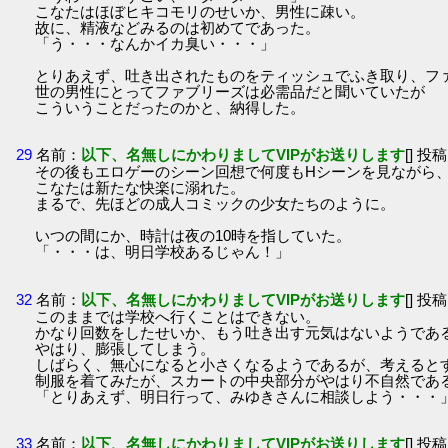
こなたはほぼヒキコモリのせいか、男性に疎い。
故に、精液などみるのは初めてであった。
「う・・・なんかイカ臭い・・・」
とりあえず、吐き出されたものをティッシュでふき取り、フ
世の男性にとってファブリーズは必需品だと聞いていたが
こういうことだったのかと、納得した。
29
名前：
以下、名無しにかわりましてVIPがお送りします
[] 投稿
その後もエロゲーのシーン回想で何度もHシーンを見ながら
こなたは新たな快楽に溺れた。
まるで、先ほどの成人コミックの少女たちのように。
いつの間にか、時計は夜の10時を指していた。
「・・・は、明日学校あるじゃん！」
32
名前：
以下、名無しにかわりましてVIPがお送りします
[] 投稿
このままでは学校へ行くことはできない。
かなり回数をしたせいか、もう吐き出す元気はないようであ
やはり、膨張してしまう。
しばらく、無心になると小さくなるようであるが、考えると
制服を着てみたが、スカートの中央部分がやはり不自然であ
「とりあえず、明日行って、みゆきさんに相談しよう・・・
33
名前：
以下、名無しにかわりましてVIPがお送りします
[] 投稿