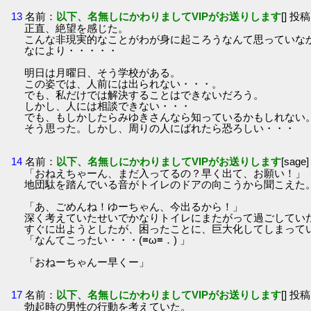
13
名前：
以下、名無しにかわりましてVIPがお送りします
[] 投稿
正直、絶望を感じた。
こんな非現実的なことがわが身に起ころうなんて思っていな
なにより・・・・・
明日は月曜日、そう学校がある。
この姿では、人前には出られない・・・。
でも、私だけでは解決することはできないだろう。
しかし、人には相談できない・・・
でも、もしかしたらみゆきさんなら知っているかもしれない
そう思った。しかし、周りの人にばれたら恐ろしい・・・
14
名前：
以下、名無しにかわりましてVIPがお送りします
[sage
「おねえちゃーん、まだ入ってるの？早く出て、お願い！」
地団駄を踏んでいる音がトイレのドアの向こうから聞こえた
「あ、ごめんね！ゆーちゃん、今出るから！」
深く考えていたせいでかなりトイレにまたがって過ごしてい
すぐに出ようとしたが、困ったことに、巨大化してしまって
「なんてこったい・・・(≡ω≡．) 」
「おねーちゃんー早くー」
17
名前：
以下、名無しにかわりましてVIPがお送りします
[] 投稿
勃起時の男性の行動を考えていた。