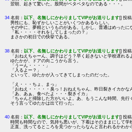
翌朝、起きて驚いた。股間がベタベタなのである・・・。
34
名前：
以下、名無しにかわりましてVIPがお送りします
[] 投稿
男性にも、恥ずかしいことがいくつかあるらしい。
その中に、夢精というものがある。しかし、普通はめったに
「私・・・・それをしてしまったの？」
まさかの初日での快挙である。
38
名前：
以下、名無しにかわりましてVIPがお送りします
[] 投稿
「おねえちゃーん、調子はどう？早く起きないと学校遅れる
ゆたかが、ドアの向こうから言う。
「うーん・・・・」
「入るよー？」
といって、ゆたかが入ってきてしまったのだった。
「え・・・ちょ、まっ」
「おねえ・・・・・臭っ！おねえちゃん、昨日裂きイカかな
「あ、あぁ、食べたよ・・・裂きイカ」
「ちゃんと掃除した方がいいよ。あ、もうこんな時間、先行
そう言ってゆたかは出て行った。
40
名前：
以下、名無しにかわりましてVIPがお送りします
[] 投稿
時間も時間なので、気持ち悪いが、下着はそのままにして学
正直、洗ってるところを見つかったらなんと言われるかわか