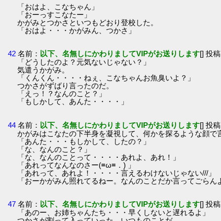
「おはよ、こなちゃん」
「おーっすこなたー」
かがみとつかさといつもどおり登校した。
「おはよ・・・かがみん、つかさ」
42
名前：
以下、名無しにかわりましてVIPがお送りします
[] 投稿
「どうしたのよ？元気ないじゃない？」
気遣うかがみ。
「くんくん・・・・ねぇ、こなちゃんお魚臭いよ？」
つかさがずばり言ったのだ。
「えっ！？なんのこと？」
「もしかして、あんた・・・・」
44
名前：
以下、名無しにかわりましてVIPがお送りします
[] 投稿
かがみはこなたの下半身を凝視して、何かを探るような顔で
「あんた・・・もしかして、したの？」
「な、なんのこと？」
「な、なんのことって・・・・あれよ、あれ！」
「あれってなんなのさー(≡ω≡．) 」
「あれって、あれよ！・・・・言えるわけないじゃない///」
「おーかがみん照れてるねー。なんのことだか言ってごらん
47
名前：
以下、名無しにかわりましてVIPがお送りします
[] 投稿
「あのー、お姉ちゃんたち・・・早くしないと遅れるよ」
つかさが割って入っていった。いつものことだ。