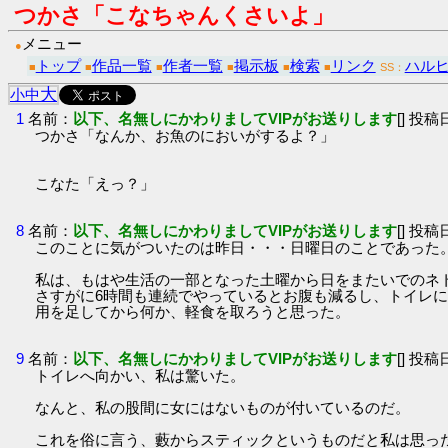
つかさ「こなちゃんくさいよ」
メニュー
●
トップ
作品一覧
作者一覧
掲示板
検索
リンク
ハル
■
■
■
■
■
■
SS：
大
小
中
1
名前：
以下、名無しにかわりましてVIPがお送りします
[] 投稿日
つかさ「なんか、お魚のにおいがするよ？」
こなた「えっ？」
8
名前：
以下、名無しにかわりましてVIPがお送りします
[] 投稿日
このことに気がついたのは昨日・・・日曜日のことであった
私は、もはや生活の一部となった土曜から日をまたいでのネ
さすがに6時間も連続でやっているとお腹も減るし、トイレ
用を足してから何か、軽食を取ろうと思った。
9
名前：
以下、名無しにかわりましてVIPがお送りします
[] 投稿日
トイレへ向かい、私は驚いた。
なんと、私の股間に女にはないものが付いているのだ。
これを俗に言う、藪からスティックというものだと私は思っ