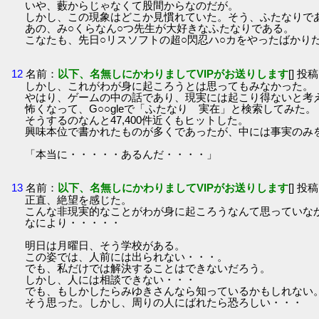
いや、藪からじゃなくて股間からなのだが。
しかし、この現象はどこか見慣れていた。そう、ふたなりで
あの、み○くらなん○つ先生が大好きなふたなりである。
こなたも、先日○リスソフトの超○閃忍ハ○カをやったばかり
12
名前：
以下、名無しにかわりましてVIPがお送りします
[] 投稿
しかし、これがわが身に起ころうとは思ってもみなかった。
やはり、ゲームの中の話であり、現実には起こり得ないと考
怖くなって、G○○gleで「ふたなり 実在」と検索してみた。
そうするのなんと47,400件近くもヒットした。
興味本位で書かれたものが多くであったが、中には事実のみ
「本当に・・・・・あるんだ・・・・」
13
名前：
以下、名無しにかわりましてVIPがお送りします
[] 投稿
正直、絶望を感じた。
こんな非現実的なことがわが身に起ころうなんて思っていな
なにより・・・・・
明日は月曜日、そう学校がある。
この姿では、人前には出られない・・・。
でも、私だけでは解決することはできないだろう。
しかし、人には相談できない・・・
でも、もしかしたらみゆきさんなら知っているかもしれない
そう思った。しかし、周りの人にばれたら恐ろしい・・・