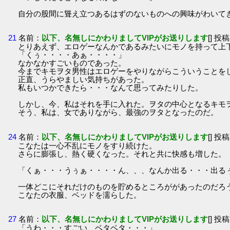
自分の股間に聳え立つあるはずのないものへの興味がわいて
21
名前：
以下、名無しにかわりましてVIPがお送りします
[] 投稿
とりあえず、エロゲーなんかであるみたいにモノを持って上
「くぅ・・・・あぁ・・・・」
なかなかすごいものであった。
今までキモヲタ男性はエロゲーをやりながらこういうことを
正直、うらやましい気持ちがあった。
私もいつかできたら・・・なんて思ってみたりした。
しかし、今、私はそれを手に入れた。ヲタの中心となるキモ
そう、私は、女でありながら、最強のヲタとなったのだ。
24
名前：
以下、名無しにかわりましてVIPがお送りします
[] 投稿
こなたは一心不乱にモノをすり続けた。
さらに膨張し、熱く硬くなった。それと共に快感も増した。
「くぁ・・・うぅぁ・・・・ん、、、なんか出る・・・出る
一体どこにそれだけのものを貯めるところががあったのだろ
こなたの衣服、ベッドを濡らした。
27
名前：
以下、名無しにかわりましてVIPがお送りします
[] 投稿
「うわ・・・すごい、ベタベタ・・・」