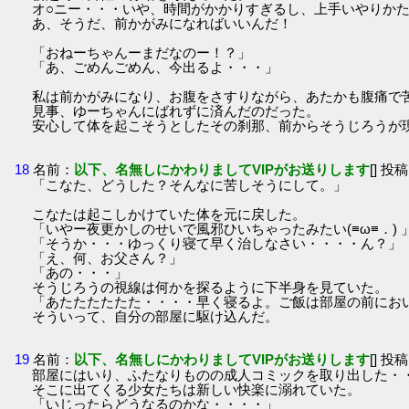
オ○ニー・・・いや、時間がかかりすぎるし、上手いやりか
あ、そうだ、前かがみになればいいんだ！
「おねーちゃんーまだなのー！？」
「あ、ごめんごめん、今出るよ・・・」
私は前かがみになり、お腹をさすりながら、あたかも腹痛で
見事、ゆーちゃんにばれずに済んだのだった。
安心して体を起こそうとしたその刹那、前からそうじろうが
18
名前：
以下、名無しにかわりましてVIPがお送りします
[] 投稿
「こなた、どうした？そんなに苦しそうにして。」
こなたは起こしかけていた体を元に戻した。
「いやー夜更かしのせいで風邪ひいちゃったみたい(≡ω≡．) 
「そうか・・・ゆっくり寝て早く治しなさい・・・・ん？」
「え、何、お父さん？」
「あの・・・」
そうじろうの視線は何かを探るように下半身を見ていた。
「あたたたたたた・・・・早く寝るよ。ご飯は部屋の前にお
そういって、自分の部屋に駆け込んだ。
19
名前：
以下、名無しにかわりましてVIPがお送りします
[] 投稿
部屋にはいり、ふたなりものの成人コミックを取り出した・
そこに出てくる少女たちは新しい快楽に溺れていた。
「いじったらどうなるのかな・・・・」