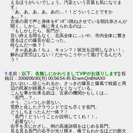
えるほうがいいでしょう。汚染という言葉も気になりま
す」
「あ、あ、あ、あ、あの…！！どういうことですか
ぁ…？」
古泉の肩で声と身体をﾎﾟﾝﾎﾟﾝ跳ねさせている朝比奈さんが
聞く。しかし、俺に考えられるのは…
「もしかしたら、長門が」
言い終える間もなく、北高全体に…いや、市内全体に響き
渡るほどの爆音が起こった。
何なんだ一体？！
「きゃあああ！ちょ、キョン？！状況を説明しなさい！」
解れば苦労はしない！だからこうやって逃げてるんだろ
う！
9
名前：
以下、名無しにかわりましてVIPがお送りします
[] 投
稿日：2008/06/30(月) 00:56:54.45 ID:wmQnBNAX0
おいおい…信じられるか。さっきの爆音と爆風で校庭と周
辺の民家が綺麗さっぱりなくなっている。
こんな事が出来る奴は、古泉の機関かもしくは…
「長門…？」
そう、こいつしか居ない。
荒野と化したグラウンドで立ち尽くす長門。
どうしちまったんだ一体？！
「長門！どういうことか説明してくれ！！」
「必要ない」
右手を天にかざし、例の高速詠唱をはじめる長門。
見る見る長門の右手が光り輝き、俺でもわかるほどの膨大