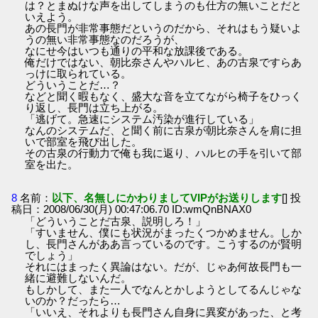
は？とまぬけな声を出してしまうのも仕方の無いことだと
いえよう。
あの長門が非常事態だというのだから、それはもう疑いよ
うの無い非常事態なのだろうが、
なにせ今はいつも通りの平和な放課後である。
俺だけではない、朝比奈さんやハルヒ、あの古泉ですらあ
っけに取られている。
どういうことだ…？
などと聞く暇もなく、盛大な音を立てながら椅子をひっく
り返し、長門は立ち上がる。
「逃げて。急速にシステム汚染が進行している」
なんのシステムだ、と聞く前に古泉が朝比奈さんを肩に担
いで部室を飛び出した。
その古泉の行動力で俺も我に返り、ハルヒの手を引いて部
室を出た。
8
名前：
以下、名無しにかわりましてVIPがお送りします
[] 投
稿日：2008/06/30(月) 00:47:06.70 ID:wmQnBNAX0
「どういうことだ古泉、説明しろ！」
「すいません、僕にも状況がまったくつかめません。しか
し、長門さんがああ言っているのです。こうするのが賢明
でしょう」
それにはまったく異論はない。だが、じゃあ何故長門も一
緒に避難しないんだ。
もしかして、また一人でなんとかしようとしてるんじゃな
いのか？だったら…
「いいえ、それよりも長門さん自身に異変があった、と考