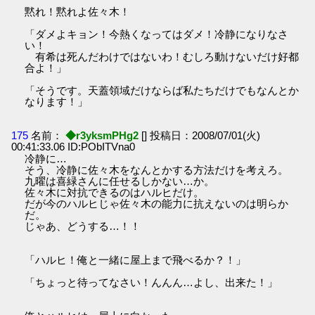
黙れ！黙れよ佐々木！
「ダメよキョン！今熱くなってはダメ！冷静になりなさ
い！
有希は死んだわけではないわ！むしろ動けないだけ好都
合よ！」
「そうです。天蓋領域だけならば私たちだけでもなんとか
なります！」
175
名前：
◆r3yksmPHg2
[] 投稿日：2008/07/01(火)
00:41:33.06 ID:PObITVna0
冷静に…
そう、冷静に佐々木をなんとかする方法だけを考えろ。
九曜は喜緑さんに任せるしかない…か。
佐々木に対抗できるのはハルヒだけ。
だが今のハルヒじゃ佐々木の能力に抗えないのは明らか
だ。
じゃあ、どうする…！！
「ハルヒ！俺と一緒に屋上まで飛べるか？！」
「ちょっと待ってなさい！んんん…よし、出来た！」