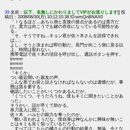
39
名前：
以下、名無しにかわりましてVIPがお送りします
[] 投
稿日：2008/06/30(月) 10:12:10.38 ID:wmQnBNAX0
「！なるほど…あちら側と直接の接点があるのは貴方だ
け。貴方は向こうでも鍵の存在になっている可能性があ
る」
「そ、そうですね…キョン君が佐々木さんを説得できれ
ば…」
よし、そうと決まれば即行動だ。長門が向こう側に居る以
上、時間は取れない。
携帯電話で佐々木の項目を呼び出し、通話ボタンを押す。
trrrrrrrr
trrrrrrrr
trrrrrrrr
『キミか』
つい最近聞いた親友の声。
こんな形でお前と話さなければならないのは遺憾だが、事
態は急を要する。
確認したいことがいくつかあるんだが。
『くつくつ。そうだろうね。僕もキミに聞きたいことがあ
った』
そうかい、話が早くて助かる。
単刀直入に聞こう。
佐々木、ハルヒの能力を奪ったのか。
『酷い言われようだな。僕自身は神なんかに興味が無いこ
とはキミも良く知っているだろう。
すべてはこちらの橘さんの行動の結果さ。無論、今とな