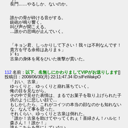
長門……やるしか、ないのか。
誰かの骨が砕ける音がする。
銃砲が鳴り響く。
叫び声が聞こえる。
…誰かの悲鳴が止んでいく。
「キョン君、しっかりして下さい！我々は不利なんです！
貴方を守る余裕はありまｓ」
ﾄﾞｷｭ
古泉の身体を尾をひいた衝撃が貫いた。
112
名前：
以下、名無しにかわりましてVIPがお送りします
[]
投稿日：2008/06/30(月) 22:11:47.34 ID:slFeWakpO
「おい、古泉」
ゆっくりと、ゆっくりと崩れ落ちていく。
俺の目を見ながら。
その中で見せた表情は、まるでお菓子を取り上げられた子
供のように悲しい顔で…
もしかしたら、これがコイツの本当の顔なのかも知れない
な、なんて事を思った。
それくらい、ゆっくりと古泉は倒れた。
「誰か！古泉を助けてやってくれぇ！喜緑さん！ハルヒ！
森さん！！誰か！」
誰もこちらを気にしていない。