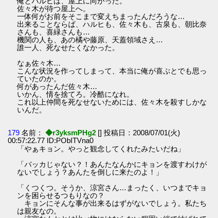
俺とハルヒは、屋上に向かった。
佐々木が待つ屋上へ。
一体何がお前をそこまで変えちまったんだろうな…
出来ることならば、ハルヒも、佐々木も、古泉も、朝比奈
さんも、喜緑さんも…
機関の人も、あの橘や藤原、天蓋領域さえ…
誰一人、死なせたくなかった。
なぁ佐々木…
こんな状況を作ってしまって、本当に俺が喜ぶとでも思っ
ていたのか。
何があったんだ佐々木…
いかん、情を捨てろ。冷酷になれ。
これ以上仲間を死なせないためには、佐々木を殺すしかな
いんだ。
179
名前：
◆r3yksmPHg2
[] 投稿日：2008/07/01(火)
00:57:22.77 ID:PObITVna0
「やぁキョン。やっと観念してくれたみたいだね」
「バッカじゃない？！あんたなんかにキョンを渡すわけが
ないでしょう？あんたを倒しに来たのよ！」
「くつくつ。そうか、涼宮さん…まったく、いつまでキョ
ンを困らせるつもりなの？
キョンにそんな事が出来るはずがないでしょう。私たち
は親友なの。