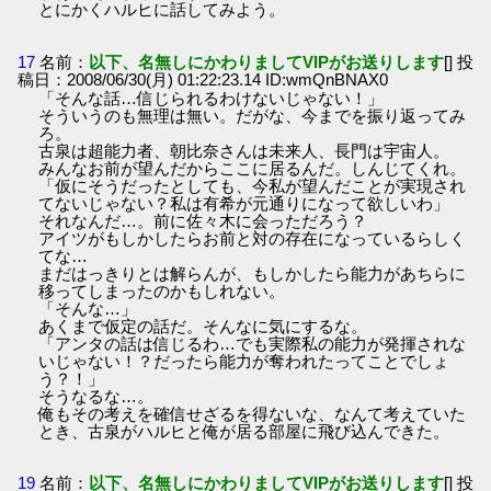
とにかくハルヒに話してみよう。
17
名前：
以下、名無しにかわりましてVIPがお送りします
[] 投
稿日：2008/06/30(月) 01:22:23.14 ID:wmQnBNAX0
「そんな話…信じられるわけないじゃない！」
そういうのも無理は無い。だがな、今までを振り返ってみ
ろ。
古泉は超能力者、朝比奈さんは未来人、長門は宇宙人。
みんなお前が望んだからここに居るんだ。しんじてくれ。
「仮にそうだったとしても、今私が望んだことが実現され
てないじゃない？私は有希が元通りになって欲しいわ」
それなんだ…。前に佐々木に会っただろう？
アイツがもしかしたらお前と対の存在になっているらしく
てな…
まだはっきりとは解らんが、もしかしたら能力があちらに
移ってしまったのかもしれない。
「そんな…」
あくまで仮定の話だ。そんなに気にするな。
「アンタの話は信じるわ…でも実際私の能力が発揮されな
いじゃない！？だったら能力が奪われたってことでしょ
う？！」
そうなるな…。
俺もその考えを確信せざるを得ないな、なんて考えていた
とき、古泉がハルヒと俺が居る部屋に飛び込んできた。
19
名前：
以下、名無しにかわりましてVIPがお送りします
[] 投