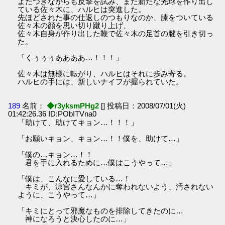
よたつきながらも反撃を試み、また新たな光球を作り出し
ている佐々木に、ハルヒは突進した。
先ほどされた事の仕返しのつもりなのか、膝をついている
佐々木の顔を思い切り蹴り上げ、
佐々木自身が作り出した鞭で佐々木の足首の腱を引き切っ
た。
「くぅぅぅああああ…！！！」
佐々木は無様に転がり、ハルヒはそれに歩み寄る。
ハルヒの手には、新しいナイフが握られていた。
189
名前：
◆r3yksmPHg2
[] 投稿日：2008/07/01(火)
01:42:26.36 ID:PObITVna0
「助けて、助けてキョン…！！！」
「お願いキョン、キョン…！！僕を、助けて…」
「僕の…キョン…！！
君を手に入れるために…僕はこうやって…」
「僕は、こんなに愛している…！
キミが、涼宮さんなんかに奪われないよう、汚されない
ように、こうやって…」
「キミにとって邪魔なものを排除してきたのに…
神になろうと決心したのに…」