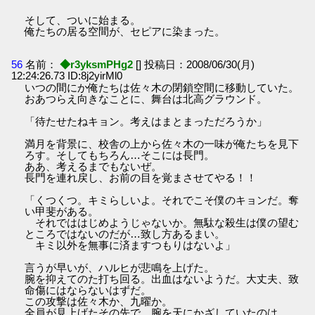
そして、ついに始まる。
俺たちの居る空間が、セピアに染まった。
56
名前：
◆r3yksmPHg2
[] 投稿日：2008/06/30(月)
12:24:26.73 ID:8j2yirMl0
いつの間にか俺たちは佐々木の閉鎖空間に移動していた。
おあつらえ向きなことに、舞台は北高グラウンド。
「待たせたねキョン。考えはまとまっただろうか」
満月を背景に、校舎の上から佐々木の一味が俺たちを見下
ろす。そしてもちろん…そこには長門。
ああ、考えるまでもないぜ。
長門を連れ戻し、お前の目を覚まさせてやる！！
「くつくつ。キミらしいよ。それでこそ僕のキョンだ。奪
い甲斐がある。
それでははじめようじゃないか。無駄な殺生は僕の望む
ところではないのだが…致し方あるまい。
キミ以外を無事に済ますつもりはないよ」
言うが早いが、ハルヒが悲鳴を上げた。
腕を抑えてのた打ち回る。出血はないようだ。大丈夫、致
命傷にはならないはずだ。
この攻撃は佐々木か、九曜か。
全員が見上げたその先で、腕を天にかざしていたのは…