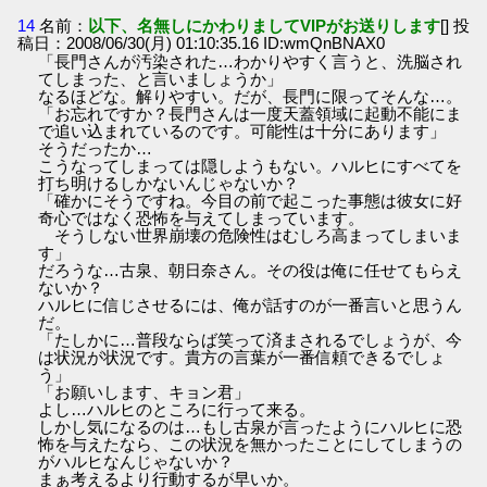
14
名前：
以下、名無しにかわりましてVIPがお送りします
[] 投
稿日：2008/06/30(月) 01:10:35.16 ID:wmQnBNAX0
「長門さんが汚染された…わかりやすく言うと、洗脳され
てしまった、と言いましょうか」
なるほどな。解りやすい。だが、長門に限ってそんな…。
「お忘れですか？長門さんは一度天蓋領域に起動不能にま
で追い込まれているのです。可能性は十分にあります」
そうだったか…
こうなってしまっては隠しようもない。ハルヒにすべてを
打ち明けるしかないんじゃないか？
「確かにそうですね。今目の前で起こった事態は彼女に好
奇心ではなく恐怖を与えてしまっています。
そうしない世界崩壊の危険性はむしろ高まってしまいま
す」
だろうな…古泉、朝日奈さん。その役は俺に任せてもらえ
ないか？
ハルヒに信じさせるには、俺が話すのが一番言いと思うん
だ。
「たしかに…普段ならば笑って済まされるでしょうが、今
は状況が状況です。貴方の言葉が一番信頼できるでしょ
う」
「お願いします、キョン君」
よし…ハルヒのところに行って来る。
しかし気になるのは…もし古泉が言ったようにハルヒに恐
怖を与えたなら、この状況を無かったことにしてしまうの
がハルヒなんじゃないか？
まぁ考えるより行動するが早いか。