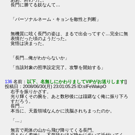
長門に勝てる奴なんて…
「パーソナルネーム・キョンを敵性と判断」
無機質に呟く長門の姿は、まるで出会ってすぐ…完全に無
表情だった頃のようだった。
覚悟は決まった。
「長門…俺がわからないか」
「当該対象の照準設定完了。攻撃を開始する」
136
名前：
以下、名無しにかわりましてVIPがお送りします
[]
投稿日：2008/06/30(月) 23:01:05.25 ID:slFeWakpO
右手を振りかざす。
光り輝くその腕を、あと数秒後には躊躇なく俺に振り下ろ
すだろう。
長門…
本当に、天蓋領域なんかに洗脳されちまったのか。
「…」
無言で死体の山から飛び降りてくる長門。
音もなく着地し、不気味なほど静かに歩いて近付いてく