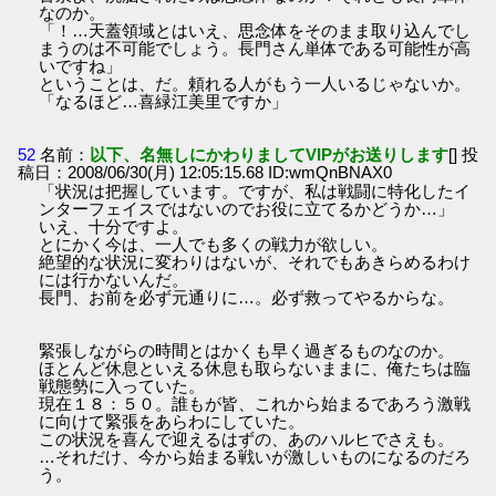
なのか。
「！…天蓋領域とはいえ、思念体をそのまま取り込んでし
まうのは不可能でしょう。長門さん単体である可能性が高
いですね」
ということは、だ。頼れる人がもう一人いるじゃないか。
「なるほど…喜緑江美里ですか」
52
名前：
以下、名無しにかわりましてVIPがお送りします
[] 投
稿日：2008/06/30(月) 12:05:15.68 ID:wmQnBNAX0
「状況は把握しています。ですが、私は戦闘に特化したイ
ンターフェイスではないのでお役に立てるかどうか…」
いえ、十分ですよ。
とにかく今は、一人でも多くの戦力が欲しい。
絶望的な状況に変わりはないが、それでもあきらめるわけ
には行かないんだ。
長門、お前を必ず元通りに…。必ず救ってやるからな。
緊張しながらの時間とはかくも早く過ぎるものなのか。
ほとんど休息といえる休息も取らないままに、俺たちは臨
戦態勢に入っていた。
現在１８：５０。誰もが皆、これから始まるであろう激戦
に向けて緊張をあらわにしていた。
この状況を喜んで迎えるはずの、あのハルヒでさえも。
…それだけ、今から始まる戦いが激しいものになるのだろ
う。