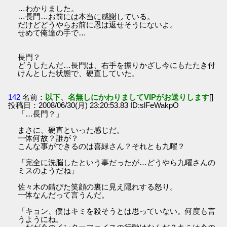
…わかりました。
…長門…お前には本当に感謝している。
だけどどうやらお前に恩は返せそうにないよ。
せめて俺達の手で…
長門？
どうしたんだ…長門は、右手を振りかざし今にもたたき付
けんとした状態で、硬直していた。
142
名前：
以下、名無しにかわりましてVIPがお送りします
[]
投稿日：2008/06/30(月) 23:20:53.83 ID:slFeWakpO
「…長門？」
まさに、硬直といった感じだ。
一体何故？誰が？
こんな事ができるのは喜緑さん？それとも九曜？
「完全に洗脳したという事だったが…どうやら九曜さんの
ミスのようだね」
佐々木の錆びた笑顔の裏に見え隠れする怒り。
一体なんだって言うんだ。
「キョン、僕はキミを殺そうとは思っていない。何度も言
うようにね。