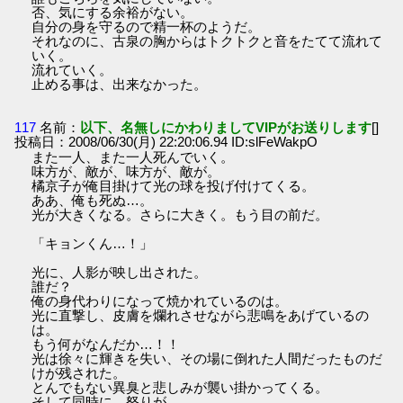
否、気にする余裕がない。
自分の身を守るので精一杯のようだ。
それなのに、古泉の胸からはトクトクと音をたてて流れて
いく。
流れていく。
止める事は、出来なかった。
117
名前：
以下、名無しにかわりましてVIPがお送りします
[]
投稿日：2008/06/30(月) 22:20:06.94 ID:slFeWakpO
また一人、また一人死んでいく。
味方が、敵が、味方が、敵が。
橘京子が俺目掛けて光の球を投げ付けてくる。
ああ、俺も死ぬ…。
光が大きくなる。さらに大きく。もう目の前だ。
「キョンくん…！」
光に、人影が映し出された。
誰だ？
俺の身代わりになって焼かれているのは。
光に直撃し、皮膚を爛れさせながら悲鳴をあげているの
は。
もう何がなんだか…！！
光は徐々に輝きを失い、その場に倒れた人間だったものだ
けが残された。
とんでもない異臭と悲しみが襲い掛かってくる。
そして同時に、怒りが。