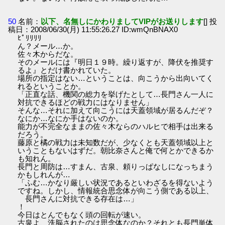
50
名前：
以下、名無しにかわりましてVIPがお送りします
[] 投
稿日：2008/06/30(月) 11:55:26.27 ID:wmQnBNAX0
ﾋﾟﾘﾘﾘﾘ
ん？メール…か。
佐々木からだな。
そのメールには『明日１９時。繰り返すが、降伏を推奨す
るよ』とだけ書かれていた。
場所の指定はない…ということは、向こうから出向いてく
れるということか。
「正直な話、機関の総力を挙げたとして…長門さん一人に
対抗できるほどの戦力にはなりません」
そんな…それに加えて向こうには天蓋領域が居るんだぞ？
なにか…なにか手はないのか。
能力が不完全なままの佐々木ならのハルヒで相手は出来る
だろう。
藤原と橘の戦力は未知数だが、少なくとも天蓋領域以上と
いうこともないはずだ。朝比奈さんと俺で何とかできるか
も知れん。
長門と周防は…すまん、古泉、頼りっぱなしになっちまう
かもしれんが…
「ふむ…かなり厳しい状況であるといわざるを得ないよう
ですね。しかし、情報統合思念体が向こう側である以上、
長門さんに対抗できる存在は…」
！
今日はとんでもなく頭の回転が速い。
古泉よ、洗脳されたのは思念体なのか？それとも長門単体