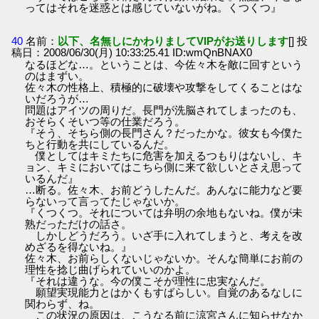
ってはそれを迷惑とは感じていないがね。くつくつ』
40
名前：
以下、名無しにかわりましてVIPがお送りします
[] 投
稿日：2008/06/30(月) 10:33:25.41 ID:wmQnBNAX0
なるほどな…。ということは、今佐々木を敵に回すという
のはまずい。
佐々木の性格上、積極的に破壊や攻撃をしてくることはな
いだろうが…
問題はアイツの周りだ。長門が洗脳されてしまったのも、
おそらくそいつ等の仕業だろう。
『そう、そちら側の長門さん？だったかな。彼女も今僕た
ちと行動を共にしているんだ。
僕としてはキミたちに危害を加えるつもりはないし、キ
ョン、キミにおいてはこちら側に来て欲しいとさえ思って
いるんだ』
…断る。佐々木、お前どうしたんだ。あんなに能力など要
らないって言ってたじゃないか。
『くつくつ。それについては弁明の余地もないね。僕が未
熟だっただけの話さ。
しかしどうだろう。いざ手に入れてしまうと、考えを改
めざるを得ないね。』
佐々木、お前らしくないじゃないか。そんな簡単にお前の
理性を捻じ曲げられていいのかよ。
『それは違うな。今の僕こそが理性に忠実なんだ。
願望実現能力とはかくもすばらしい。自覚のあるなしに
関わらず、ね。
この状況の原因は、こうなる前に涼宮さんに知らせなか