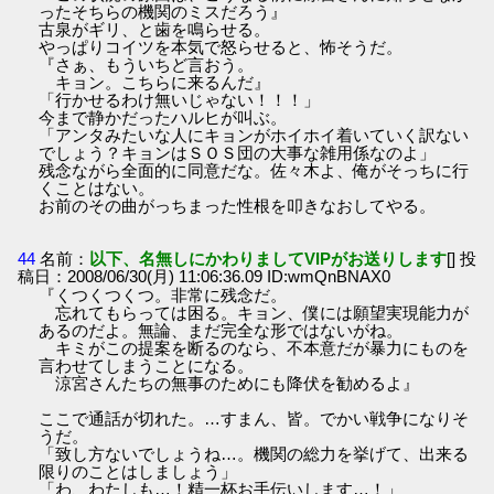
ったそちらの機関のミスだろう』
古泉がギリ、と歯を鳴らせる。
やっぱりコイツを本気で怒らせると、怖そうだ。
『さぁ、もういちど言おう。
キョン。こちらに来るんだ』
「行かせるわけ無いじゃない！！！」
今まで静かだったハルヒが叫ぶ。
「アンタみたいな人にキョンがホイホイ着いていく訳ない
でしょう？キョンはＳＯＳ団の大事な雑用係なのよ」
残念ながら全面的に同意だな。佐々木よ、俺がそっちに行
くことはない。
お前のその曲がっちまった性根を叩きなおしてやる。
44
名前：
以下、名無しにかわりましてVIPがお送りします
[] 投
稿日：2008/06/30(月) 11:06:36.09 ID:wmQnBNAX0
『くつくつくつ。非常に残念だ。
忘れてもらっては困る。キョン、僕には願望実現能力が
あるのだよ。無論、まだ完全な形ではないがね。
キミがこの提案を断るのなら、不本意だが暴力にものを
言わせてしまうことになる。
涼宮さんたちの無事のためにも降伏を勧めるよ』
ここで通話が切れた。…すまん、皆。でかい戦争になりそ
うだ。
「致し方ないでしょうね…。機関の総力を挙げて、出来る
限りのことはしましょう」
「わ、わたしも…！精一杯お手伝いします…！」