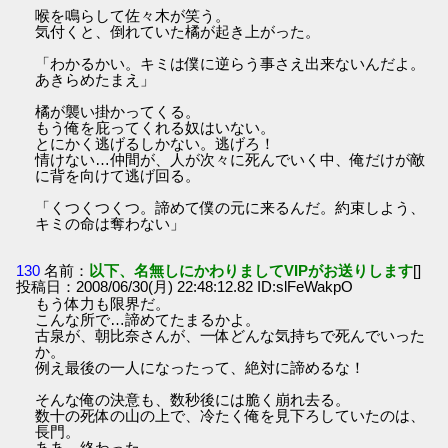
喉を鳴らして佐々木が笑う。
気付くと、倒れていた橘が起き上がった。
「わかるかい。キミは僕に逆らう事さえ出来ないんだよ。
あきらめたまえ」
橘が襲い掛かってくる。
もう俺を庇ってくれる奴はいない。
とにかく逃げるしかない。逃げろ！
情けない…仲間が、人が次々に死んでいく中、俺だけが敵
に背を向けて逃げ回る。
「くつくつくつ。諦めて僕の元に来るんだ。約束しよう、
キミの命は奪わない」
130
名前：
以下、名無しにかわりましてVIPがお送りします
[]
投稿日：2008/06/30(月) 22:48:12.82 ID:slFeWakpO
もう体力も限界だ。
こんな所で…諦めてたまるかよ。
古泉が、朝比奈さんが、一体どんな気持ちで死んでいった
か。
例え最後の一人になったって、絶対に諦めるな！
そんな俺の決意も、数秒後には脆く崩れ去る。
数十の死体の山の上で、冷たく俺を見下ろしていたのは、
長門。
ああ、終わった。