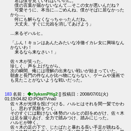
君は僕を見ていればいいのに。
僕の言葉が届かないなんて…そこの女が悪いんだね？
可愛そうに、本当に…ごめんね、僕がそばに居なかった
から…。
何にも解らなくなっちゃったんだね。
大丈夫、すぐに元凶を消してあげよう」
…来るぞハルヒ。
「ふん！キョンはあんたみたいな冷徹イカレ女に興味なん
かないわ！
来るなら来なさい！」
佐々木が笑った。
珍しく、声を上げながら。
次の瞬間、俺には理解の出来ない戦いが始まっていた。
朝倉と長門の件なんか比べ物にならない、ゲームや漫画で
も見たことがないような戦いだった。
183
名前：
◆r3yksmPHg2
[] 投稿日：2008/07/01(火)
01:19:04.82 ID:PObITVna0
佐々木が光球を投げつける。ハルヒはそれを間一髪でかわ
し、思わず尻餅をつく。
そのすぐには動けない体勢のハルヒの顔をめがけ、佐々木
は足を蹴りあげ、全力で踏みつけ、踏みにじった。
ハルヒが呻く。
佐々木の足の下で、じたばたと暴れる長い手足が跳ねる。