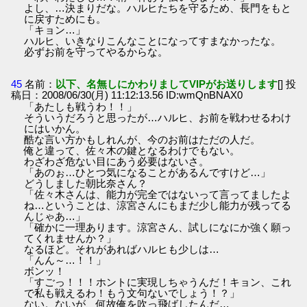
よし、…決まりだな。ハルヒたちを守るため、長門をもと
に戻すためにも。
「キョン…」
ハルヒ、いきなりこんなことになってすまなかったな。
必ずお前を守ってやるからな。
45
名前：
以下、名無しにかわりましてVIPがお送りします
[] 投
稿日：2008/06/30(月) 11:12:13.56 ID:wmQnBNAX0
「あたしも戦うわ！！」
そういうだろうと思ったが…ハルヒ、お前を戦わせるわけ
にはいかん。
酷な言い方かもしれんが、今のお前はただの人だ。
俺と違って、佐々木の鍵となるわけでもない。
わざわざ危ない目にあう必要はないさ。
「あのぉ…ひとつ気になることがあるんですけど…」
どうしました朝比奈さん？
「佐々木さんは、能力が完全ではないって言ってましたよ
ね…ということは、涼宮さんにもまだ少し能力が残ってる
んじゃあ…」
「確かに一理あります。涼宮さん、試しになにか強く願っ
てくれませんか？」
なるほど。それがあればハルヒも少しは…
「んん～…！！」
ボンッ！
「すごっ！！！ホントに実現しちゃうんだ！キョン、これ
で私も戦えるわ！もう文句ないでしょう！？」
ない。ないが、何故俺を吹っ飛ばしたんだ…