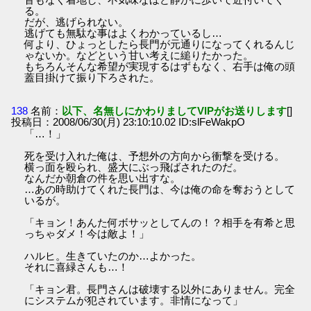
る。
だが、逃げられない。
逃げても無駄な事はよくわかっているし…
何より、ひょっとしたら長門が元通りになってくれるんじ
ゃないか。などという甘い考えに縋りたかった。
もちろんそんな希望が実現するはずもなく、右手は俺の頭
蓋目掛けて振り下ろされた。
138
名前：
以下、名無しにかわりましてVIPがお送りします
[]
投稿日：2008/06/30(月) 23:10:10.02 ID:slFeWakpO
「…！」
死を受け入れた俺は、予想外の方向から衝撃を受ける。
横っ面を殴られ、盛大にぶっ飛ばされたのだ。
なんだか朝倉の件を思い出すな。
…あの時助けてくれた長門は、今は俺の命を奪おうとして
いるが。
「キョン！あんた何ボサッとしてんの！？相手を有希と思
っちゃダメ！今は敵よ！」
ハルヒ。生きていたのか…よかった。
それに喜緑さんも…！
「キョン君。長門さんは破壊する以外にありません。完全
にシステムが犯されています。非情になって」