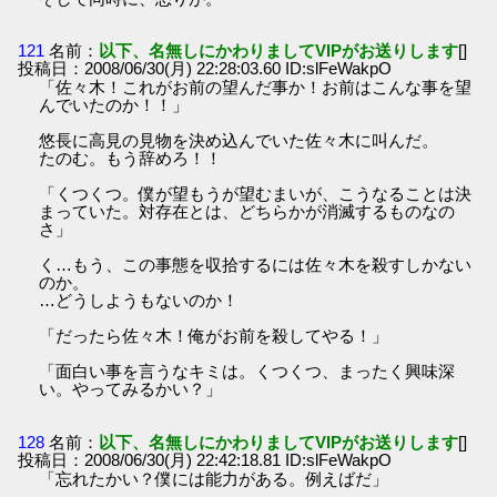
121
名前：
以下、名無しにかわりましてVIPがお送りします
[]
投稿日：2008/06/30(月) 22:28:03.60 ID:slFeWakpO
「佐々木！これがお前の望んだ事か！お前はこんな事を望
んでいたのか！！」
悠長に高見の見物を決め込んでいた佐々木に叫んだ。
たのむ。もう辞めろ！！
「くつくつ。僕が望もうが望むまいが、こうなることは決
まっていた。対存在とは、どちらかが消滅するものなの
さ」
く…もう、この事態を収拾するには佐々木を殺すしかない
のか。
…どうしようもないのか！
「だったら佐々木！俺がお前を殺してやる！」
「面白い事を言うなキミは。くつくつ、まったく興味深
い。やってみるかい？」
128
名前：
以下、名無しにかわりましてVIPがお送りします
[]
投稿日：2008/06/30(月) 22:42:18.81 ID:slFeWakpO
「忘れたかい？僕には能力がある。例えばだ」