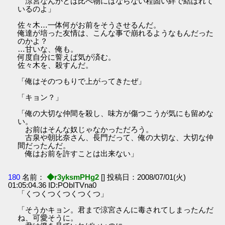
涼宮なんかとは比べ物にはならない程固い絆で結ばれて
いるのよ」
佐々木…一体何がお前をそうさせるんだ。
俺達が培った友情は、こんな事で崩れるようなもんだった
のかよ？
…甘いな、俺も。
何度自分に誓えば気が済む。
佐々木を、殺すんだ。
「俺はそのつもりで上がってきたぜ」
「キョン？」
「俺の大切な仲間を殺し、味方が傷つこうが気にも留めな
い。
お前はそんな奴じゃなかっただろう。
古泉や朝比奈さん、長門だって、俺の大切な、大切な仲
間だったんだ。
俺はお前を許すことは出来ない」
180
名前：
◆r3yksmPHg2
[] 投稿日：2008/07/01(火)
01:05:04.36 ID:PObITVna0
「くつくつくつくつくつ」
「そうかキョン。君まで涼宮さんに毒されてしまったんだ
ね、可愛そうに。