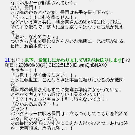
なエネルギーが貯蓄されていく。
おい、長門！！
叫ぶ俺の声もとどかず、長門は右手を振り下ろす。
「くっ…！！止むを得ません！」
などという声と共に、朝比奈さんの体が横に吹っ飛ぶ。
そのすぐ後ろで、盛大に廻し蹴りをはなった古泉が見え
る。
「おい、なんてこと…」
ついさっきまで朝比奈さんがいた場所に、光の筋が走る。
長門、お前本気で…
11
名前：
以下、名無しにかわりましてVIPがお送りします
[] 投
稿日：2008/06/30(月) 01:02:51.53 ID:wmQnBNAX0
キキキー！！
「古泉！！早く乗りなさい！！」
まさに救世主、こんなときは本当に頼りになるのが機関
だ。
運転席の新川さんもすでに発進の準備にかかっている。
とやかく考えている暇はない！乗るぞハルヒ！
「え？！ちょっとキョン！引っ張んないでよ！」
「ひゃああああ？！！」
ブゥン！
バックミラーに映る長門は、立ちつくしてこちらを眺めて
いる。助かった…のか。
その長門の後ろにかすかに見えた人影がひとつ。あれは確
か、天蓋領域、周防九曜…！！