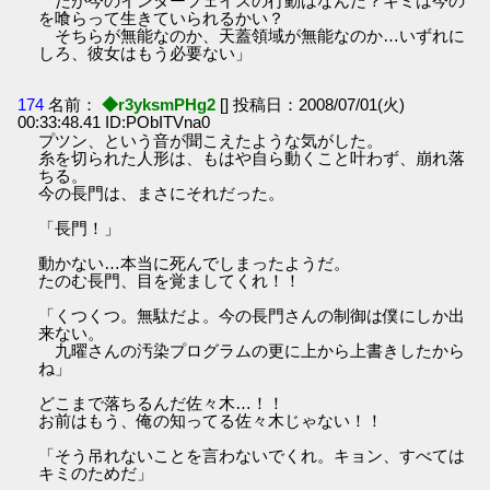
だが今のインターフェイスの行動はなんだ？キミは今の
を喰らって生きていられるかい？
そちらが無能なのか、天蓋領域が無能なのか…いずれに
しろ、彼女はもう必要ない」
174
名前：
◆r3yksmPHg2
[] 投稿日：2008/07/01(火)
00:33:48.41 ID:PObITVna0
プツン、という音が聞こえたような気がした。
糸を切られた人形は、もはや自ら動くこと叶わず、崩れ落
ちる。
今の長門は、まさにそれだった。
「長門！」
動かない…本当に死んでしまったようだ。
たのむ長門、目を覚ましてくれ！！
「くつくつ。無駄だよ。今の長門さんの制御は僕にしか出
来ない。
九曜さんの汚染プログラムの更に上から上書きしたから
ね」
どこまで落ちるんだ佐々木…！！
お前はもう、俺の知ってる佐々木じゃない！！
「そう吊れないことを言わないでくれ。キョン、すべては
キミのためだ」