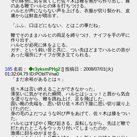
その体勢に気を良くした佐々木は鞭を無から作り出し、棘
のある鞭でハルヒの体を打ちつける。
ハルヒが声にならない声を上げる。衣服が切り裂かれ、皮
膚からは鮮血が噴出す。
「ふふ、口ほどにもない、とはこの事だね」
鞭でそのままハルヒの両足を縛りつけ、ナイフを手の平に
作り出す。
ハルヒが必死に体をよじる。
ガチ、という鈍い音と共に、つい先ほどまでハルヒの首が
あった場所にナイフが突き立てられる。
185
名前：
◆r3yksmPHg2
[] 投稿日：2008/07/01(火)
01:32:04.79 ID:PObITVna0
「まだ余裕があるとはｎ」
佐々木は言い終えることができなかった。
薄笑いに気がそれた瞬間、ハルヒはシュッ！と唇から気合
を迸りながら、鞭を跳ね上げ、足を飛ばした。
固い靴の先端を、思い切り佐々木の下腹に思い切り蹴り上
げたのだ。
身の毛のよだつような叫び声をあげて、佐々木は膝をつい
た。
ハルヒはすばやく飛び起きる。反転しながら、先ほど鞭で
打たれたところをウッカリ付いてしまったのか、
激痛に顔をゆがませる。