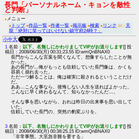
長門「パーソナルネーム・キョンを敵性
と判断」
メニュー
●
トップ
作品一覧
作者一覧
掲示板
検索
リンク
天
■
■
■
■
■
■
SS：
龍「絶対に笑ってはいけない鎮守府24時？」
大
小
中
1
名前：
以下、名無しにかわりましてVIPがお送りします
[] 投
稿日：2008/06/30(月) 00:31:23.55 ID:wmQnBNAX0
長門からこんな言葉を聞くなんて、想像すらしたことが無
かった。
あの長門が…俺がもっとも信頼していた長門像は、かくも
容易く崩れ去った。
ただ一つ解ることは、俺は確実に殺されるということだけ
だ。
ああ…こんな事なら、後悔しない人生を送ればよかった。
こんなに早く終わるなんて、知らなかったんだ…。
そんな事を思いながら、おれは昨日の出来事を思い出して
いた。
信頼していた長門の、突然の豹変ぶりを。
3
名前：
以下、名無しにかわりましてVIPがお送りします
[] 投
稿日：2008/06/30(月) 00:38:25.15 ID:wmQnBNAX0
「非常事態。大至急非難を要する」