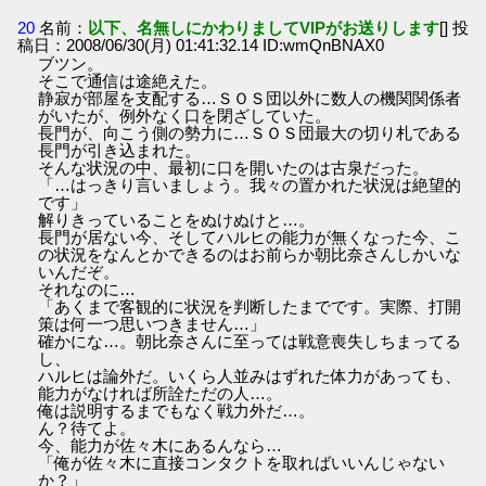
20
名前：
以下、名無しにかわりましてVIPがお送りします
[] 投
稿日：2008/06/30(月) 01:41:32.14 ID:wmQnBNAX0
ブツン。
そこで通信は途絶えた。
静寂が部屋を支配する…ＳＯＳ団以外に数人の機関関係者
がいたが、例外なく口を閉ざしていた。
長門が、向こう側の勢力に…ＳＯＳ団最大の切り札である
長門が引き込まれた。
そんな状況の中、最初に口を開いたのは古泉だった。
「…はっきり言いましょう。我々の置かれた状況は絶望的
です」
解りきっていることをぬけぬけと…。
長門が居ない今、そしてハルヒの能力が無くなった今、こ
の状況をなんとかできるのはお前らか朝比奈さんしかいな
いんだぞ。
それなのに…
「あくまで客観的に状況を判断したまでです。実際、打開
策は何一つ思いつきません…」
確かにな…。朝比奈さんに至っては戦意喪失しちまってる
し、
ハルヒは論外だ。いくら人並みはずれた体力があっても、
能力がなければ所詮ただの人…。
俺は説明するまでもなく戦力外だ…。
ん？待てよ。
今、能力が佐々木にあるんなら…
「俺が佐々木に直接コンタクトを取ればいいんじゃない
か？」