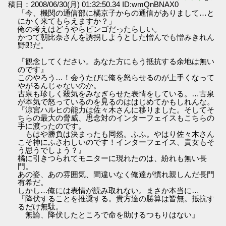
稿日：2008/06/30(月) 01:32:50.34 ID:wmQnBNAX0
「今、機関の通信部に橘京子からの通信がありまして…と
にかく来てもらえますか？」
俺の考えはどうやらビンゴだったらしい。
かつて朝比奈さんを誘拐しようとした憎んでも憎みきれん
野郎だ。
『観念してください。あなた方にもう抵抗する余地は無い
のです』
このやろう…！会うたびに俺を怒らせるのが上手くなって
やがるんじゃないのか。
古泉も珍しく殺気をみなぎらせた表情をしている。…古泉
が本気で怒っているのを見るのははじめてかもしれんな。
『涼宮ハルヒの能力は佐々木さんに移りました。そしてそ
ちらの最大の脅威、思念対のインターフェイスもこちらの
手に渡ったのです。
もはや勝負は決まったも同然。ふふ。やはり佐々木さん
こそ神にふさわしいのです！インターフェイス、貴女もそ
う思うでしょう？』
橘に引きつられてモニターに現れたのは、紛れも無い長
門。
あの姿、あの雰囲気、間違いなく俺達が慣れ親しんだ長門
有希だ。
しかし…俺には表情が読み取れない。まさか本当に…
『降伏することを推奨する。貴方達の勝算は皆無。抵抗す
るだけ無駄。
無論、降伏したところで命を助けるつもりはない』