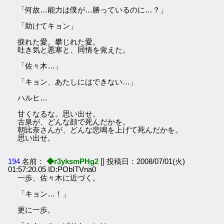
「何故…能力は僕が…勝っているのに…？」
「助けてキョン」
捩れた愛。攀じれた愛。
吐き気と悪寒と、同情を覚えた。
「佐々木…」
「キョン、あたしにはできない…」
ハルヒ…
甘くなるな。思い出せ。
古泉が、どんな顔で死んだかを。
朝比奈さんが、どんな悲鳴を上げて死んだかを。
思い出せ。
194
名前：
◆r3yksmPHg2
[] 投稿日：2008/07/01(火)
01:57:20.05 ID:PObITVna0
一歩、佐々木に近づく。
「キョン…！」
更に一歩。