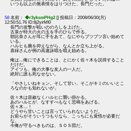
いつも以上の無表情をはりつけた、長門だった。
58
名前：
◆r3yksmPHg2
[] 投稿日：2008/06/30(月)
12:50:51.76 ID:8j2yirMl0
長門の攻撃が戦いののろしを上げた。
古泉が特大の火の玉を手のひらで作る。
朝比奈さんが耳に手をあて、なにやらブツブツ言い始めて
いる。
ハルヒも腕を抑えながら、なんとか立ち上がる。
喜緑さんが例の高速詠唱を唱え始める。
俺は…俺にできることは、とにかく佐々木を説得すること
だけだ。
アイツも、俺の大事な友人の一人だ。
絶対に誰も死なせない。
「やさしいねキョン。そして甘い。そこがキミのいいとこ
ろなのかも知れないが」
佐々木は容赦なくハルヒに襲い掛かる。
あのハルヒが、なすすべもなく悲鳴をあげる。
佐々木…！
どうやら甘いことは言っていられないようだ。
お前らがそういうつもりなら、こっちにも覚悟が必要だ
な。
今俺が守るべきものは、ＳＯＳ団だ。