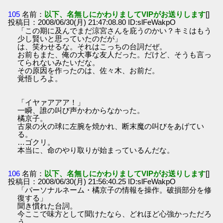
105
名前：
以下、名無しにかわりましてVIPがお送りします
[]
投稿日：2008/06/30(月) 21:47:08.80 ID:slFeWakpO
「この期に及んでまだ涼宮さんを庇うのかい？キミはもう
少し賢いと思っていたのだが」
は、笑わせるな。それはこっちの台詞だぜ。
お前もまた、俺の大事な友人だった。だけど、そうも言っ
てられないみたいだな。
その原因を作ったのは、佐々木、お前だ。
覚悟しろよ。
「イヤァアアア！」
一瞬、誰の叫び声かわからなかった。
橘京子。
古泉の火の球に左腕を焼かれ、断末魔の叫びをあげてい
る。
…ゴクリ。
本当に、命のやり取りが始まっているんだな。
106
名前：
以下、名無しにかわりましてVIPがお送りします
[]
投稿日：2008/06/30(月) 21:56:40.25 ID:slFeWakpO
「パーソナルネーム・橘京子の情報を操作。破損部分を修
復する」
聞き慣れた台詞。
今ここで味方として聞けたなら、どれほど心強かっただろ
う。