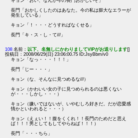
キョン「おい、なんか今の長門おかしいぞ」
長門「おかしくしたのはあなた。今の私は膨大なエラーが
発生している」
キョン「！・・・どうすればなくせる」
長門「キ・ス・し・て///」
108
名前：
以下、名無しにかわりましてVIPがお送りします
[]
投稿日：2008/06/29(日) 23:06:00.75 ID:JsyBbm/v0
キョン「なっ・・・！！！」
長門「じー・・・」
キョン（な、そんなに見つめるな///）
キョン（かわいい女の子に見つめられるのは悪くない
が・・・しかし・・・）
キョン（嫌いではないが、いやむしろ好きだ。だが恋愛感
情かといわれると・・・）
キョン（えぇい！！腹をくくれ！！長門のためだと思え
ば！！！男としてもしてやらねば！！！）
長門「・・・ちら」