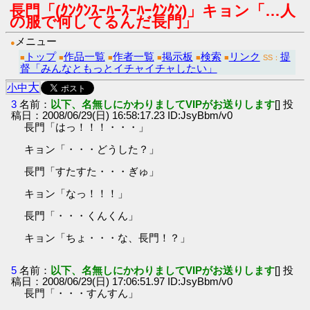
長門「(ｸﾝｸﾝｽｰﾊｰｽｰﾊｰｸﾝｸﾝ)」キョン「…人
の服で何してるんだ長門」
メニュー
●
トップ
作品一覧
作者一覧
掲示板
検索
リンク
提
■
■
■
■
■
■
SS：
督「みんなともっとイチャイチャしたい」
大
小
中
3
名前：
以下、名無しにかわりましてVIPがお送りします
[] 投
稿日：2008/06/29(日) 16:58:17.23 ID:JsyBbm/v0
長門「はっ！！！・・・」
キョン「・・・どうした？」
長門「すたすた・・・ぎゅ」
キョン「なっ！！！」
長門「・・・くんくん」
キョン「ちょ・・・な、長門！？」
5
名前：
以下、名無しにかわりましてVIPがお送りします
[] 投
稿日：2008/06/29(日) 17:06:51.97 ID:JsyBbm/v0
長門「・・・すんすん」