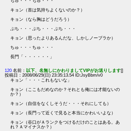
ちゅ・・・ちゅ・・・
キョン（首は気持ちよくないのか？）
キョン（なら胸はどうだろう）
ぷち・・・ぷち・・・ぷち・・・
キョン（思ったよりあるんだな、しかしノーブラか）
ちゅ・・・ちゅ・・・
長門「・・・・・・」
120
名前：
以下、名無しにかわりましてVIPがお送りします
[]
投稿日：2008/06/29(日) 23:35:13.54 ID:JsyBbm/v0
キョン「・・・これもないな」
キョン（ここもだめなのか？それとも俺には才能ないの
か？）
キョン（自信をなくしそうだ・・・それにしても）
キョン（長門って近くで見ると本当にかわいいよな）
キョン（谷口がＡランクをつけるだけのことはある。あ
れ？Ａマイナスか？）