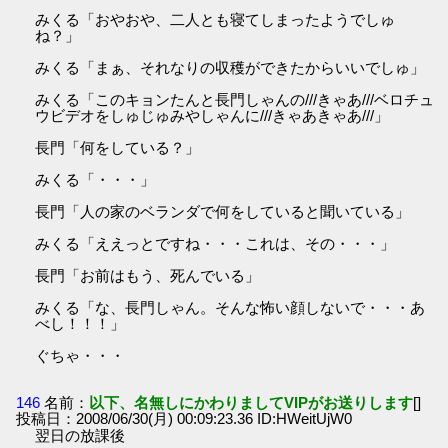
みくる「おやおや、二人とも寝てしまったようでしゅ
ね？」
みくる「まぁ、それなりの収穫ができたからいいでしゅ」
みくる「このキョンたんと長門しゃんの///きゃあ///ベロチュ
ウビデオをしゅじゅみやしゃんに///きゃあきゃあ///」
長門「何をしている？」
みくる「・・・」
長門「人の家のベランダで何をしていると聞いている」
みくる「ええっとですね・・・これは、その・・・」
長門「お前はもう、死んでいる」
みくる「な、長門しゃん。そんな怖い顔しないで・・・あ
べし！！！」
ぐちゃ・・・
146
名前：
以下、名無しにかわりましてVIPがお送りします
[]
投稿日：2008/06/30(月) 00:09:23.36 ID:HWeitUjW0
翌日の放課後