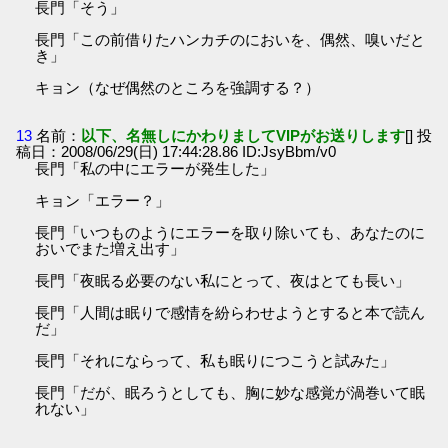
長門「そう」
長門「この前借りたハンカチのにおいを、偶然、嗅いだと
き」
キョン（なぜ偶然のところを強調する？）
13
名前：
以下、名無しにかわりましてVIPがお送りします
[] 投
稿日：2008/06/29(日) 17:44:28.86 ID:JsyBbm/v0
長門「私の中にエラーが発生した」
キョン「エラー？」
長門「いつものようにエラーを取り除いても、あなたのに
おいでまた増え出す」
長門「夜眠る必要のない私にとって、夜はとても長い」
長門「人間は眠りで感情を紛らわせようとすると本で読ん
だ」
長門「それにならって、私も眠りにつこうと試みた」
長門「だが、眠ろうとしても、胸に妙な感覚が渦巻いて眠
れない」