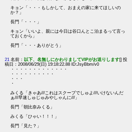
キョン「・・・もしかして、おまえの家に来てほしいの
か？」
長門「・・・」
キョン「いいよ、親には今日は谷口んとこ泊まるって言っ
ておくから」
長門「・・・ありがとう」
21
名前：
以下、名無しにかわりましてVIPがお送りします
[] 投
稿日：2008/06/29(日) 19:18:22.88 ID:JsyBbm/v0
・・・・・・・・・・・・・
・・・・・・・・・・
・・・
・
みくる「きゃあ///これはスクープでしゅよ///いけないんだ
ぁ///早速しゅじゅみやしゃんに///」
長門「朝比奈みくる」
みくる「ひゃい！！！」
長門「見た？」