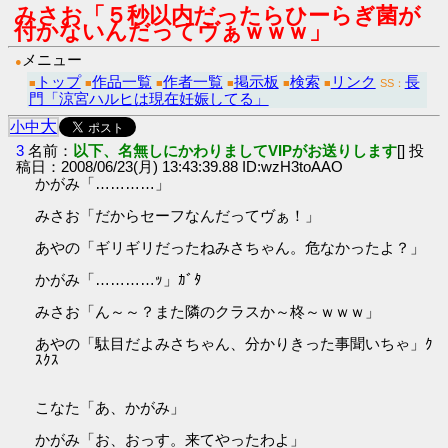
みさお「５秒以内だったらひーらぎ菌が
付かないんだってヴぁｗｗｗ」
メニュー
●
トップ
作品一覧
作者一覧
掲示板
検索
リンク
長
■
■
■
■
■
■
SS：
門「涼宮ハルヒは現在妊娠してる」
大
小
中
3
名前：
以下、名無しにかわりましてVIPがお送りします
[] 投
稿日：2008/06/23(月) 13:43:39.88 ID:wzH3toAAO
かがみ「…………」
みさお「だからセーフなんだってヴぁ！」
あやの「ギリギリだったねみさちゃん。危なかったよ？」
かがみ「…………ｯ」ｶﾞﾀ
みさお「ん～～？また隣のクラスか～柊～ｗｗｗ」
あやの「駄目だよみさちゃん、分かりきった事聞いちゃ」ｸ
ｽｸｽ
こなた「あ、かがみ」
かがみ「お、おっす。来てやったわよ」