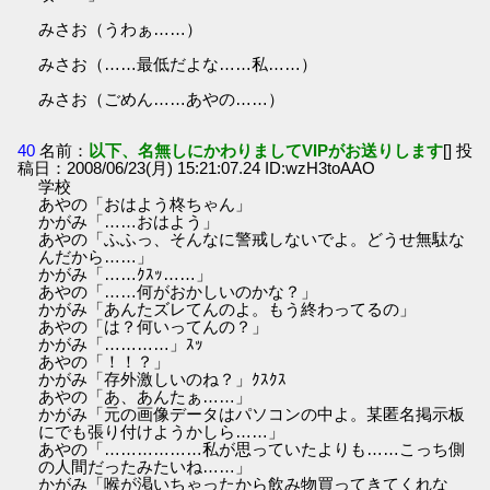
みさお（うわぁ……）
みさお（……最低だよな……私……）
みさお（ごめん……あやの……）
40
名前：
以下、名無しにかわりましてVIPがお送りします
[] 投
稿日：2008/06/23(月) 15:21:07.24 ID:wzH3toAAO
学校
あやの「おはよう柊ちゃん」
かがみ「……おはよう」
あやの「ふふっ、そんなに警戒しないでよ。どうせ無駄な
んだから……」
かがみ「……ｸｽｯ……」
あやの「……何がおかしいのかな？」
かがみ「あんたズレてんのよ。もう終わってるの」
あやの「は？何いってんの？」
かがみ「…………」ｽｯ
あやの「！！？」
かがみ「存外激しいのね？」ｸｽｸｽ
あやの「あ、あんたぁ……」
かがみ「元の画像データはパソコンの中よ。某匿名掲示板
にでも張り付けようかしら……」
あやの「………………私が思っていたよりも……こっち側
の人間だったみたいね……」
かがみ「喉が渇いちゃったから飲み物買ってきてくれな