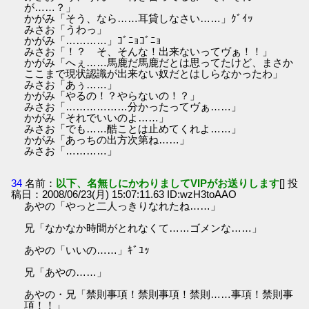
が……？」
かがみ「そう、なら……耳貸しなさい……」ｸﾞｲｯ
みさお「うわっ」
かがみ「…………」ｺﾞﾆｮｺﾞﾆｮ
みさお「！？ そ、そんな！出来ないってヴぁ！！」
かがみ「へぇ……馬鹿だ馬鹿だとは思ってたけど、まさか
ここまで現状認識が出来ない奴だとはしらなかったわ」
みさお「あぅ……」
かがみ「やるの！？やらないの！？」
みさお「………………分かったってヴぁ……」
かがみ「それでいいのよ……」
みさお「でも……酷ことは止めてくれよ……」
かがみ「あっちの出方次第ね……」
みさお「…………」
34
名前：
以下、名無しにかわりましてVIPがお送りします
[] 投
稿日：2008/06/23(月) 15:07:11.63 ID:wzH3toAAO
あやの「やっと二人っきりなれたね……」
兄「なかなか時間がとれなくて……ゴメンな……」
あやの「いいの……」ｷﾞﾕｯ
兄「あやの……」
あやの・兄「禁則事項！禁則事項！禁則……事項！禁則事
項！！」