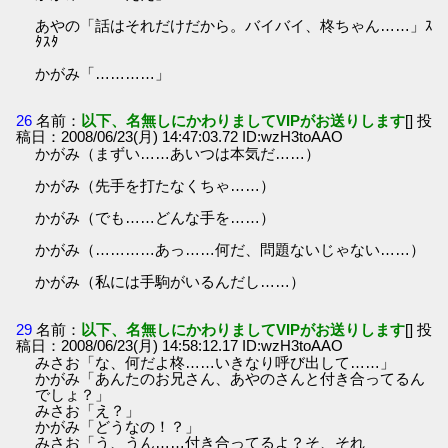
あやの「話はそれだけだから。バイバイ、柊ちゃん……」ｽ
ﾀｽﾀ
かがみ「…………」
26
名前：
以下、名無しにかわりましてVIPがお送りします
[] 投
稿日：2008/06/23(月) 14:47:03.72 ID:wzH3toAAO
かがみ（まずい……あいつは本気だ……）
かがみ（先手を打たなくちゃ……）
かがみ（でも……どんな手を……）
かがみ（…………あっ……何だ、問題ないじゃない……）
かがみ（私には手駒がいるんだし……）
29
名前：
以下、名無しにかわりましてVIPがお送りします
[] 投
稿日：2008/06/23(月) 14:58:12.17 ID:wzH3toAAO
みさお「な、何だよ柊……いきなり呼び出して……」
かがみ「あんたのお兄さん、あやのさんと付き合ってるん
でしょ？」
みさお「え？」
かがみ「どうなの！？」
みさお「う、うん……付き合ってるよ？そ、それ