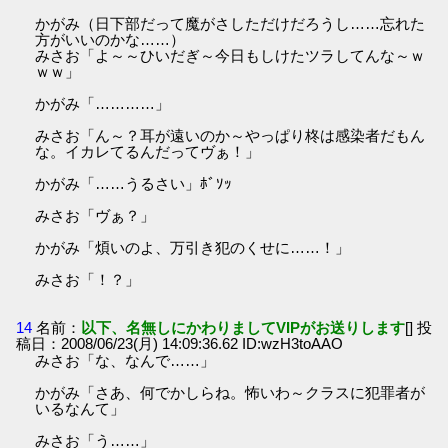
かがみ（日下部だって魔がさしただけだろうし……忘れた
方がいいのかな……）
みさお「よ～～ひいだぎ～今日もしけたツラしてんな～ｗ
ｗｗ」
かがみ「…………」
みさお「ん～？耳が遠いのか～やっぱり柊は感染者だもん
な。イカレてるんだってヴぁ！」
かがみ「……うるさい」ﾎﾞｿｯ
みさお「ヴぁ？」
かがみ「煩いのよ、万引き犯のくせに……！」
みさお「！？」
14
名前：
以下、名無しにかわりましてVIPがお送りします
[] 投
稿日：2008/06/23(月) 14:09:36.62 ID:wzH3toAAO
みさお「な、なんで……」
かがみ「さあ、何でかしらね。怖いわ～クラスに犯罪者が
いるなんて」
みさお「う……」