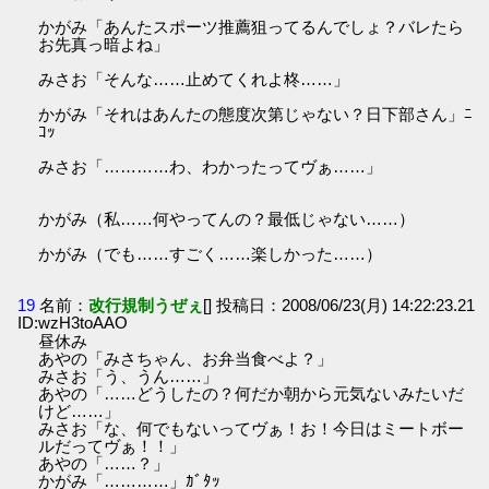
かがみ「あんたスポーツ推薦狙ってるんでしょ？バレたら
お先真っ暗よね」
みさお「そんな……止めてくれよ柊……」
かがみ「それはあんたの態度次第じゃない？日下部さん」ﾆ
ｺｯ
みさお「…………わ、わかったってヴぁ……」
かがみ（私……何やってんの？最低じゃない……）
かがみ（でも……すごく……楽しかった……）
19
名前：
改行規制うぜぇ
[] 投稿日：2008/06/23(月) 14:22:23.21
ID:wzH3toAAO
昼休み
あやの「みさちゃん、お弁当食べよ？」
みさお「う、うん……」
あやの「……どうしたの？何だか朝から元気ないみたいだ
けど……」
みさお「な、何でもないってヴぁ！お！今日はミートボー
ルだってヴぁ！！」
あやの「……？」
かがみ「…………」ｶﾞﾀｯ