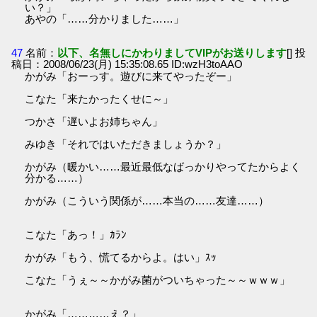
い？」
あやの「……分かりました……」
47
名前：
以下、名無しにかわりましてVIPがお送りします
[] 投
稿日：2008/06/23(月) 15:35:08.65 ID:wzH3toAAO
かがみ「おーっす。遊びに来てやったぞー」
こなた「来たかったくせに～」
つかさ「遅いよお姉ちゃん」
みゆき「それではいただきましょうか？」
かがみ（暖かい……最近最低なばっかりやってたからよく
分かる……）
かがみ（こういう関係が……本当の……友達……）
こなた「あっ！」ｶﾗﾝ
かがみ「もう、慌てるからよ。はい」ｽｯ
こなた「うぇ～～かがみ菌がついちゃった～～ｗｗｗ」
かがみ「…………え？」