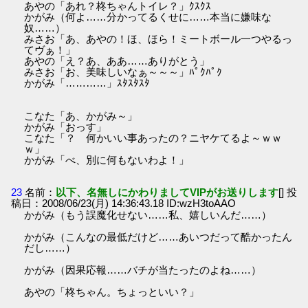
あやの「あれ？柊ちゃんトイレ？」ｸｽｸｽ
かがみ（何よ……分かってるくせに……本当に嫌味な
奴……）
みさお「あ、あやの！ほ、ほら！ミートボール一つやるっ
てヴぁ！」
あやの「え？あ、ああ……ありがとう」
みさお「お、美味しいなぁ～～～」ﾊﾟｸﾊﾟｸ
かがみ「…………」ｽﾀｽﾀｽﾀ
こなた「あ、かがみ～」
かがみ「おっす」
こなた「？ 何かいい事あったの？ニヤケてるよ～ｗｗ
ｗ」
かがみ「べ、別に何もないわよ！」
23
名前：
以下、名無しにかわりましてVIPがお送りします
[] 投
稿日：2008/06/23(月) 14:36:43.18 ID:wzH3toAAO
かがみ（もう誤魔化せない……私、嬉しいんだ……）
かがみ（こんなの最低だけど……あいつだって酷かったん
だし……）
かがみ（因果応報……バチが当たったのよね……）
あやの「柊ちゃん。ちょっといい？」