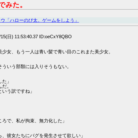
でみた。
ソウ「ハローのび太。ゲームをしよう」
15(日) 11:53:40.37 ID:oeCxY8QBO
美少女、もう一人は青い髪で青い目のこれまた美少女。
そういう部類には入りそうもない。
した」
んだ。
という訳ですね」
ころで、私が拘束、無力化した」
ら、彼女たちにバグを発生させて欲しい」