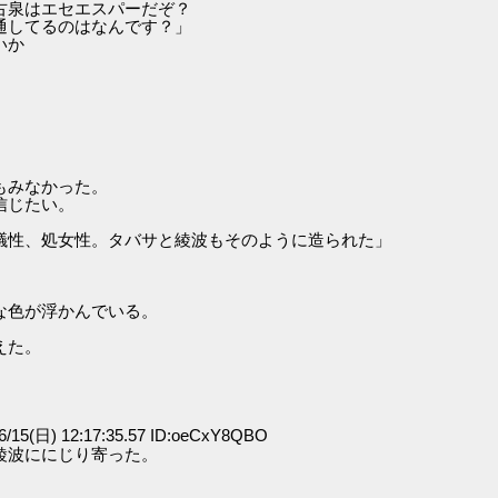
古泉はエセエスパーだぞ？
通してるのはなんです？」
いか
もみなかった。
信じたい。
」
議性、処女性。タバサと綾波もそのように造られた」
な色が浮かんでいる。
えた。
/15(日) 12:17:35.57 ID:oeCxY8QBO
綾波ににじり寄った。