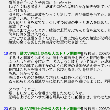
俺自身がごつんと子宮口にぶつかった。
しばらく動き出すと、綾波の口からは明らかな嬌声が出てい
ふざけるな。
引き抜いた俺は綾波をひっくり返して、再び先端を当てた。
綾波「いあ。ひぎっ」
めりめりと音を立てて、少しずつ綾波の中へと進入を始めた
綾波「ぎゃあ」
中ほどまで入ったとき、綾波の肛門がぶちんと音を立てた。
簡単に俺を受け入れる。
ごつごつと直腸を尽くたびに、口角に泡をためた綾波が悲鳴
綾波の全てを犯した俺自身が欲望わ吐き捨てた。
19
名前：
愛のVIP戦士＠全板人気トナメ開催中
[] 投稿日：2008/06
ずるりと腸液やら血やらに濡れた俺自身を抜くと長門が駆け
ぶつぶつと何かを呟いて、犬のように膝をついて気絶した綾
まるで砂の城でも崩すかのように綾波の身体が消え去ってい
長門はこちらを振り向いて、おびえるタバサを指差した。
ああ、分かってる。
俺はタバサの頭を掴んで汚れた俺自身へと近付けた。
ぬらぬらと光る腸液やらに塗れた俺自身を避けるように、両
タバサ「うぐご」
喉、もしかしたら食道まで達したのだろうか。
悲鳴を上げるタバサの頭を玩具のように前後させ、合わせた
20
名前：
愛のVIP戦士＠全板人気トナメ開催中
[] 投稿日：2008/06