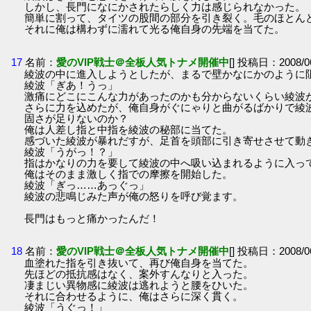
しかし、長門になにかされたらしく力は感じられなかった。
簡単に割って、タイツの股間の部分を引き裂く。毛のほとん
それに俺は構わずに濡れて光る俺自身の先端を当てた。
17
名前：
愛のVIP戦士＠全板人気トナメ開催中
[] 投稿日：2008/06
綾波の中に進入しようとしたが、まるで壁かなにかのように
綾波「ぎあ！うっ」
激痛にどこにこんな力があったのかも分からないくらい綾波
さらに力を込めたが、俺自身がぐにゃりと曲がるばかりで綾
固さが足りないのか？
俺は人差し指と中指を綾波の秘部に当てた。
感づいた綾波が暴れだすが、足首を頭部に引き寄せさせて動
綾波「うがっ！？」
指はかなりの力を要して綾波の中へ吸い込まれるように入っ
俺はそのまま激しく指での摩擦を開始した。
綾波「ぎっ……あっぐっ」
綾波の悲鳴じみた声が俺の怒りを呼び覚ます。
長門はもっと痛かったんだ！
18
名前：
愛のVIP戦士＠全板人気トナメ開催中
[] 投稿日：2008/06
血塗れた指を引き抜いて、再び俺自身を当てた。
先ほどの抵抗感はなく、案外すんなりと入った。
凄まじい異物感に綾波は逃れようと腰をひいた。
それに合わせるように、俺はさらに深く貫く。
綾波「うぐっ！」