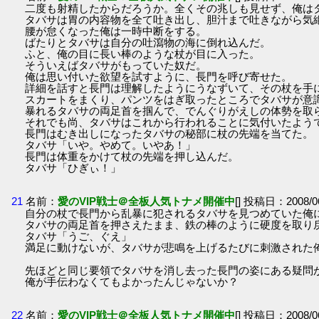
二度も射精したからだろうか。全くその兆しも見せず、俺は
タバサは胃の内容物を全て吐き出し、胆汁まで吐きながら気
腰が怠くなった俺は一時中断をする。
ばたりとタバサは自分の吐瀉物の海に倒れ込んだ。
ふと、俺の目に長い棒のような杖が目に入った。
そういえばタバサがもっていた奴だ。
俺は思い付いた欲望を試すように、長門を呼び寄せた。
詳細を話すと長門は理解したようにうなずいて、その杖を手
スカートをまくり、パンツをはぎ取ったところでタバサが意
暴れるタバサの両足首を掴んで、でんぐりがえしの体勢を取
それでも尚、タバサはこれから行われることに気付いたよう
長門はむき出しになったタバサの秘部に杖の先端を当てた。
タバサ「いや。やめて。いやあ！」
長門は体重をかけて杖の先端を押し込んだ。
タバサ「ひぎぃ！」
21
名前：
愛のVIP戦士＠全板人気トナメ開催中
[] 投稿日：2008/06
自分の杖で長門から乱暴に犯されるタバサを見つめていた俺
タバサの両足首を押さえたまま、鉄の棒のように硬度を取り
タバサ「うご、ぐえ」
満足に動けないが、タバサが悲鳴を上げるたびに刺激された
先ほどと同じ要領でタバサを消し去った長門の姿にある疑問
俺が手伝わなくてもよかったんじゃないか？
22
名前：
愛のVIP戦士＠全板人気トナメ開催中
[] 投稿日：2008/06