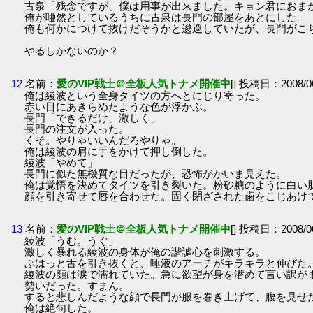
古泉「残念ですが、僕は用事が出来ました。キョン君におま
俺が唖然としているうちに古泉は長門の部屋をあとにした。
俺も何かにつけて抜けだそうかと逡巡していたが、長門がこ
やるしかないのか？
12
名前：
愛のVIP戦士＠全板人気トナメ開催中
[] 投稿日：2008/06
俺は綾波という全身タイツの方へとにじり寄った。
赤い目にあきらめたような色が浮かぶ。
長門「できるだけ、激しく」
長門の注文が入った。
くそ。やりゃいいんだろやりゃ。
俺は綾波の肩に手をかけて押し倒した。
綾波「やめて」
長門に似た無機質な目だったが、恐怖がかいま見えた。
俺は覚悟を決めてタイツを引き裂いた。粉砂糖のように白い
顔を引き寄せて唇を合わせた。固く閉ざされた歯をこじあけ
13
名前：
愛のVIP戦士＠全板人気トナメ開催中
[] 投稿日：2008/06
綾波「うむ。うぐ」
激しく暴れる綾波の身体が俺の諧謔心を刺激する。
ぷはっと舌を引き抜くと、唾液のアーチがキラキラと伸びた
綾波の顔は涙で濡れていた。急に欲望が身を潜めて言い訳が
勢いだった。すまん。
すると悲しんだような顔で長門が服を巻き上げて、腹を見せ
俺は絶句した。