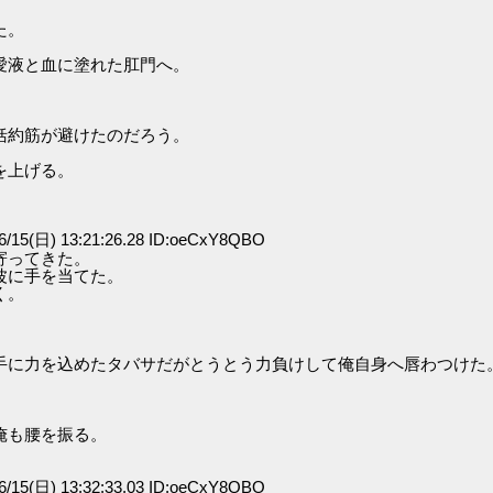
た。
愛液と血に塗れた肛門へ。
。
括約筋が避けたのだろう。
を上げる。
/15(日) 13:21:26.28 ID:oeCxY8QBO
寄ってきた。
波に手を当てた。
く。
手に力を込めたタバサだがとうとう力負けして俺自身へ唇わつけた
俺も腰を振る。
/15(日) 13:32:33.03 ID:oeCxY8QBO