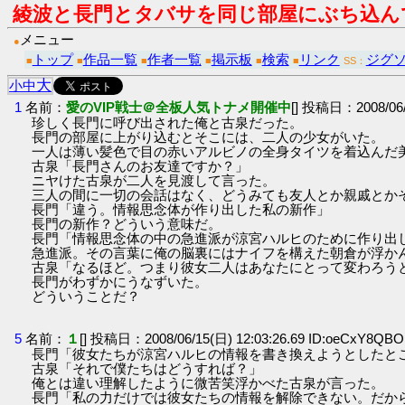
綾波と長門とタバサを同じ部屋にぶち込ん
メニュー
●
トップ
作品一覧
作者一覧
掲示板
検索
リンク
ジグ
■
■
■
■
■
■
SS：
大
小
中
1
名前：
愛のVIP戦士＠全板人気トナメ開催中
[] 投稿日：2008/06/
珍しく長門に呼び出された俺と古泉だった。
長門の部屋に上がり込むとそこには、二人の少女がいた。
一人は薄い髪色で目の赤いアルビノの全身タイツを着込んだ
古泉「長門さんのお友達ですか？」
ニヤけた古泉が二人を見渡して言った。
三人の間に一切の会話はなく、どうみても友人とか親戚とか
長門「違う。情報思念体が作り出した私の新作」
長門の新作？どういう意味だ。
長門「情報思念体の中の急進派が涼宮ハルヒのために作り出
急進派。その言葉に俺の脳裏にはナイフを構えた朝倉が浮か
古泉「なるほど。つまり彼女二人はあなたにとって変わろう
長門がわずかにうなずいた。
どういうことだ？
5
名前：
１
[] 投稿日：2008/06/15(日) 12:03:26.69 ID:oeCxY8QBO
長門「彼女たちが涼宮ハルヒの情報を書き換えようとしたと
古泉「それで僕たちはどうすれば？」
俺とは違い理解したように微苦笑浮かべた古泉が言った。
長門「私の力だけでは彼女たちの情報を解除できない。だか