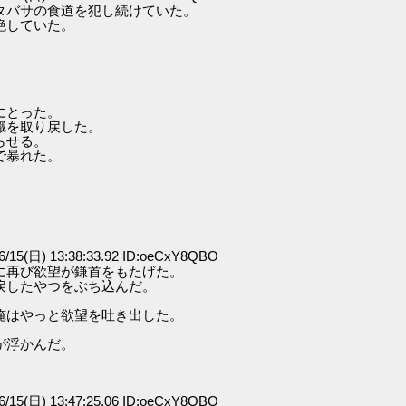
タバサの食道を犯し続けていた。
絶していた。
にとった。
識を取り戻した。
らせる。
で暴れた。
/15(日) 13:38:33.92 ID:oeCxY8QBO
に再び欲望が鎌首をもたげた。
戻したやつをぶち込んだ。
俺はやっと欲望を吐き出した。
が浮かんだ。
/15(日) 13:47:25.06 ID:oeCxY8QBO