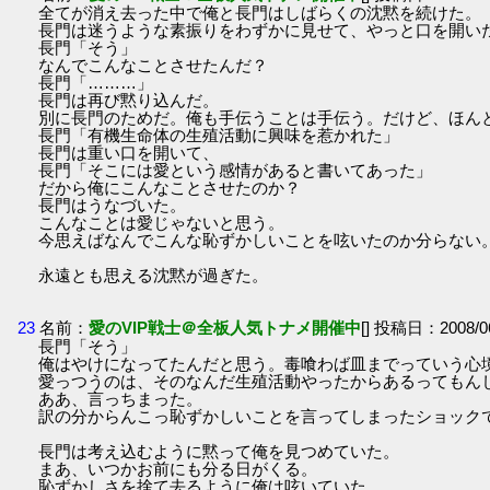
全てが消え去った中で俺と長門はしばらくの沈黙を続けた。
長門は迷うような素振りをわずかに見せて、やっと口を開い
長門「そう」
なんでこんなことさせたんだ？
長門「………」
長門は再び黙り込んだ。
別に長門のためだ。俺も手伝うことは手伝う。だけど、ほん
長門「有機生命体の生殖活動に興味を惹かれた」
長門は重い口を開いて、
長門「そこには愛という感情があると書いてあった」
だから俺にこんなことさせたのか？
長門はうなづいた。
こんなことは愛じゃないと思う。
今思えばなんでこんな恥ずかしいことを呟いたのか分らない
永遠とも思える沈黙が過ぎた。
23
名前：
愛のVIP戦士＠全板人気トナメ開催中
[] 投稿日：2008/06
長門「そう」
俺はやけになってたんだと思う。毒喰わば皿までっていう心
愛っつうのは、そのなんだ生殖活動やったからあるってもん
ああ、言っちまった。
訳の分からんこっ恥ずかしいことを言ってしまったショック
長門は考え込むように黙って俺を見つめていた。
まあ、いつかお前にも分る日がくる。
恥ずかしさを捨て去るように俺は呟いていた。