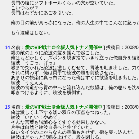
長門の腹にソフトボールくらいの穴が空いていた。
こいつらが？
長門はわずかにあごを引いた。
俺の目の前が真っ赤になった。俺の人生の中でこんなに怒っ
もう遠慮はしない。
14
名前：
愛のVIP戦士＠全板人気トナメ開催中
[] 投稿日：2008/06
親の敵のように綾波の髪を掴んで起こした。
俺はもどかしく、ズボンを脱ぎ捨ていきり立った俺自身を綾
綾波「うごっ。げっ」
喉まで突かれた綾波は激しくむせて、胃液を吐き出した。力
それに構わず、俺は両手で綾波の頭を前後させた。
あまりの快楽に真っ白になった俺はすぐに欲望を吐き出した
綾波「うえええ」
綾波の食道から胃の中へと流れ込んだ欲望は、俺の怒りを沈
叩きつけるように、綾波を横倒す。
15
名前：
愛のVIP戦士＠全板人気トナメ開催中
[] 投稿日：2008/06
俺は激しく上下する淡い双丘の頂点をつねった。
綾波「いたい！やめて」
そんな言葉も諧謔心をくすぐる効果しかない。
片手は自然と綾波自身へと伸びていた。
白いタイツの上からなんの準備もさせず、指を突っ込んだ。
綾波はぎゃっと悲鳴を上げて、股を閉じる。