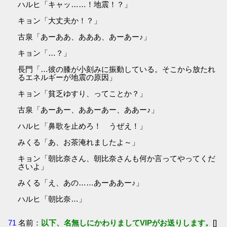
ハルヒ「キャッ……！地震！？」
キョン「大丈夫か！？」
古泉「あーああ、あああ、あーあー♪」
キョン「…？」
長門「…彼の膝が小刻みに振動している。そこから放たれ
るエネルギーが地震の原因」
キョン「貧乏ゆすり、ってことか？」
古泉「あーあー、ああーあー、ああー♪」
ハルヒ「鼻歌を止めろ！ うぜえ！」
みくる「あ、お茶淹れましたよ～」
キョン「朝比奈さん、朝比奈さんも何か言ってやってくだ
さいよ」
みくる「え、あの……あーああー♪」
ハルヒ「朝比奈…」
71
名前：
以下、名無しにかわりましてVIPがお送りします。
[]