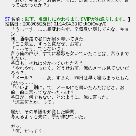
ってなかったか？』
97
名前：
以下、名無しにかわりましてVIPがお送りします。
[]
投稿日：2008/05/25(日) 01:14:04.33 ID:JtOfOyqV0
「うぃーす。……相変わらず、辛気臭い顔してんな、キョ
ン」
朝、通学路で谷口が肩を叩いてきた。
「ここ最近、ずっと変だぜ、お前」
「……そう、でもないさ」
言う俺の声が、すでに精彩を欠いていたことは、言うまで
もない。
谷口も、それは分かっていただろう。
「やれやれ。ったく、どうせお前、俺のメール見てないだ
ろう？」
「メール？ ……あ、すまん、昨日は早く寝ちまったもん
だから……」
「いいよ、別に。で、メールにも書いたんだけどさ。お
前、前に言ってなかったっけ？」
谷口が、何でもないことのように、俺に言った。
「涼宮何とか、って」
脳が。その単語を知覚した瞬間。
考えるよりも先に、手が伸びていた。
ガッ。
「何、だって？」