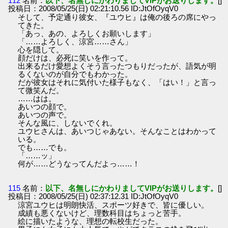
112
名前：
以下、名無しにかわりましてVIPがお送りします。
[]
投稿日：2008/05/25(日) 02:21:10.56 ID:JtOfOyqV0
そして、予定通り彼女、『ユウヒ』は俺の後ろの席にやっ
てきた。
「あっ、あの、よろしくお願いします」
「……よろしく、涼宮……さん」
心を隠して。
顔だけは、必死に笑いを作って。
出来るだけ愛想よくそう言ったつもりだったが、語気が明
るくないのが自分でもわかった。
だが彼女はそれに気付いた様子もなく、「はい！」と言っ
て微笑んだ。
……はは。
あいつの顔で。
あいつの声で。
そんな風に、しないでくれ。
ユウヒさんは、あいつじゃあない。そんなことはわかって
いる。
でも……でも。
「……ッ」
何が……どうなってんだよっ……！
115
名前：
以下、名無しにかわりましてVIPがお送りします。
[]
投稿日：2008/05/25(日) 02:37:12.31 ID:JtOfOyqV0
涼宮ユウヒは明朗快活、スポーツ好きで、皆に優しい。
成績も悪くないけど、理数科目はちょっと苦手。
絵に描いたような、理想の転校生だった。