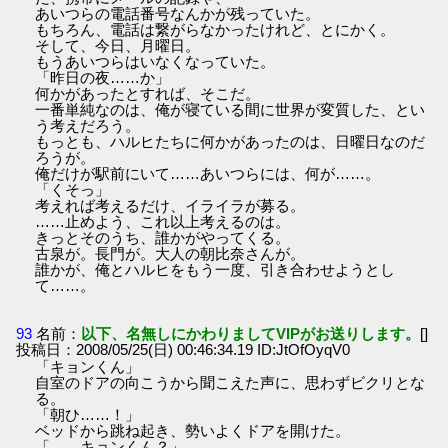
あいつらの電話番号なんかが残っていた。
もちろん、電話は繋がらなかったけれど、とにかく。
そして、今日、月曜日。
もうあいつらはいなくなっていた。
「昨日の夜……か」
何かがあったとすれば、そこだ。
一番単純なのは、俺が寝ている間に世界が変質した、とい
う考えだろう。
もっとも、ハルヒたちに何かがあったのは、日曜日なのだ
ろうが。
俺だけが駅前にいて……あいつらには、何が……。
「くそっ」
考えれば考えるだけ、イライラが募る。
……止めよう、これ以上考えるのは。
きっとそのうち、誰かがやってくる。
古泉が。長門が。大人の朝比奈さんが。
誰かが、俺とハルヒをもう一度、引き合わせようとし
て……。
93
名前：
以下、名無しにかわりましてVIPがお送りします。
[]
投稿日：2008/05/25(日) 00:46:34.19 ID:JtOfOyqV0
「キョンくん」
自室のドアの向こうから聞こえた声に、思わずビクリとな
る。
「朝ひ……！」
ベッドから跳ね起き、勢いよくドアを開けた。
「……キョンくん？」