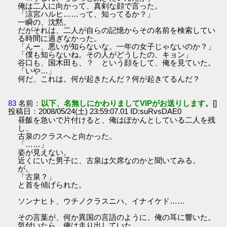
俺は二人に向かって、真剣な顔で言った。
「涼宮ハルヒ……って、知ってるか？」
一瞬の、沈黙。
だがそれは、二人が自らの記憶からその名前を検索してい
る時間に過ぎなかった。
「んー、悪いが知らないな。一年の女子じゃないのか？」
「僕も知らないね。その人がどうしたの、キョン」
谷口も、国木田も、？ という顔をして、俺を見ていた。
「いや…」
何だ、これは。何が起きたんだ？何が起きてるんだ？
83
名前：
以下、名無しにかわりましてVIPがお送りします。
[]
投稿日：2008/05/24(土) 23:59:07.01 ID:suRvsDAE0
昼飯を急いで片付けると、俺はぽかんとしている二人を残
し、
古泉のクラスへと向かった。
「……」
姿が見えない。
近くにいた男子に、古泉は欠席なのかと聞いてみる。
が。
「古泉？」
と首を傾げられた。
ソンナヒト、ウチノクラスニハ、イナイケド……
その言葉が、何か異国の言語のように、俺の耳に響いた。
気付いたら、俺は走り出していた。