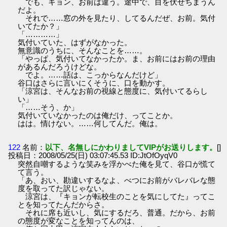
でも、キョン、お前は違う。途中で、目を伏せちまうん
だよ。
それで……窓の外を見たり、してるんだぜ、お前。気付
いてたか？」
「…………」
気付いていた、はずがなかった。
無意識のうちに、そんなことを……。
「やっぱ、気付いてなかったか。ま、お前にはお前の理由
があるんだろうけどな。
でよ。……話は、こっからなんだけど」
谷口はさらに言いにくそうに、口を動かす。
「涼宮は、そんなお前の視線と態度に、気付いてるらし
い」
「……そう、か」
気付いていなかったのは俺だけ、ってことか。
はは。情けない。……何してんだ。俺は。
122
名前：
以下、名無しにかわりましてVIPがお送りします。
[]
投稿日：2008/05/25(日) 03:07:45.53 ID:JtOfOyqV0
突然自嘲するような笑みを浮かべた俺を見て、谷口が慌て
て言う。
「あ、おい、勘違いするなよ、べつにお前がバレバレな態
度を取ってた訳じゃない。
涼宮は、『キョンが転校生のことを気にしてた』ってこ
とを知ってたんだからさ。
それに席も近いし、気にするだろ、普通。だから、お前
の態度が変なことを知ってんのは、