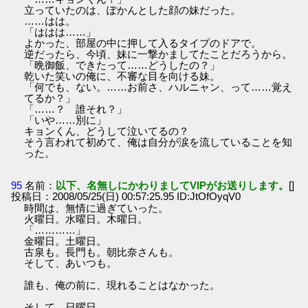
立っていたのは、ぽかんとした顔の妹だった。
……はは。
「ははは……」
よかった、部屋の中に押して入るタイプのドアで。
逆だったら、今頃、妹に一撃かましてたことだろうから。
「晩御飯、できたって……どうしたの？」
乾いた笑いの俺に、不審な目を向ける妹。
「何でも、ない。……お前さ、ハルニャン、って……覚え
てるか？」
「……？ 誰それ？」
「いや……別に」
キョンくん、どうして泣いてるの？
そう言われて初めて、俺は自分が涙を流していることを知
った。
95
名前：
以下、名無しにかわりましてVIPがお送りします。
[]
投稿日：2008/05/25(日) 00:57:25.95 ID:JtOfOyqV0
時間は、無情に過ぎていった。
火曜日。水曜日。木曜日。
「…………」
金曜日。土曜日。
古泉も。長門も。朝比奈さんも。
そして、あいつも。
誰も、俺の前に、現れることはなかった。
そして、日曜日。