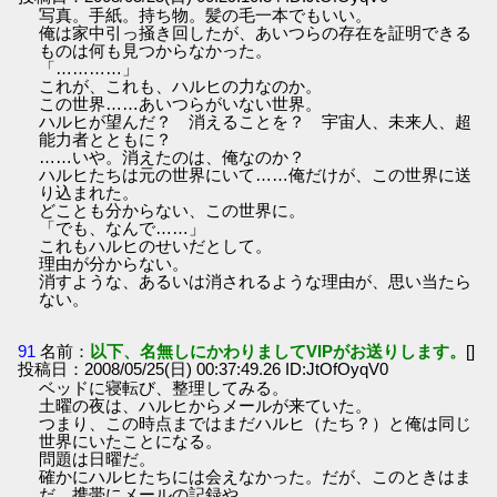
写真。手紙。持ち物。髪の毛一本でもいい。
俺は家中引っ掻き回したが、あいつらの存在を証明できる
ものは何も見つからなかった。
「…………」
これが、これも、ハルヒの力なのか。
この世界……あいつらがいない世界。
ハルヒが望んだ？ 消えることを？ 宇宙人、未来人、超
能力者とともに？
……いや。消えたのは、俺なのか？
ハルヒたちは元の世界にいて……俺だけが、この世界に送
り込まれた。
どことも分からない、この世界に。
「でも、なんで……」
これもハルヒのせいだとして。
理由が分からない。
消すような、あるいは消されるような理由が、思い当たら
ない。
91
名前：
以下、名無しにかわりましてVIPがお送りします。
[]
投稿日：2008/05/25(日) 00:37:49.26 ID:JtOfOyqV0
ベッドに寝転び、整理してみる。
土曜の夜は、ハルヒからメールが来ていた。
つまり、この時点まではまだハルヒ（たち？）と俺は同じ
世界にいたことになる。
問題は日曜だ。
確かにハルヒたちには会えなかった。だが、このときはま
だ、携帯にメールの記録や、