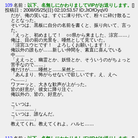
109
名前：
以下、名無しにかわりましてVIPがお送りします。
[]
投稿日：2008/05/25(日) 02:10:53.57 ID:JtOfOyqV0
だが、俺の笑いは、すぐに凍り付いて、粉々に砕け散るこ
ととなった。
そいつは、黒板に自分の名前を書くと、振り向いて、言っ
た。
「えっと、初めまして！ ○○県から来ました、涼宮……」
俺は、目の前の光景を、唖然として見ていた。
「涼宮ユウヒです！ よろしくお願いします！」
俺以外の誰もが……新しい仲間を、素直に喜んでいる
中……
「ええっと、幽霊とか、妖怪とか、そういうのがちょっと
苦手なので……」
俺だけが……唖然と……呆然と……
「あんまり、怖がらせないで欲しいです。え、えへ
へ……」
ワァーッと、大きな歓声が上がった。
皆の好意が、彼女に降り注ぐ。
俺以外の、皆の、好意が。
こいつは。
「…………」
こいつは、誰なんだ。
「…………」
教えてくれ。教えてくれよ。ハルヒ……