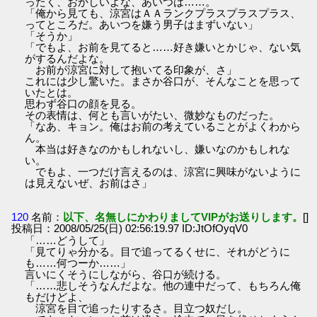
ったく、おかしいよな、あいつは……。
「俺から見ても、涼宮はＡＡランクプラスプラスプラス、
ってところだ。あいつを嫌う男子はまずいない」
「そうか」
「でもよ、お前を見てると……好き嫌いとかじゃ、ない気
がするんだよな。
お前が涼宮に対して抱いてる印象が、さ」
これには少し驚いた。まさか谷口が、そんなことを思って
いたとは。
思わず谷口の顔を見る。
その表情は、何とも言いがたい、微妙なものだった。
「なあ、キョン。俺はお前の考えていることがよくわから
ん。
本当は好きなのかもしれないし、嫌いなのかもしれな
い。
でもよ、一つだけ言えるのは、涼宮に興味がないように
は見えないぜ、お前はさ」
120
名前：
以下、名無しにかわりましてVIPがお送りします。
[]
投稿日：2008/05/25(日) 02:56:19.97 ID:JtOfOyqV0
「……どうして」
「見てりゃ分かる。目で追ってるくせに、それがどうに
も……何つーか……」
言いにくそうにしながら、谷口が続ける。
「……悲しそうなんだよな。他の連中だって、もちろん俺
もだけどよ、
涼宮を目で追ったりするさ。目立つ奴だし。