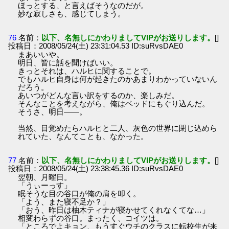
ほっとする、と言えばそうなのだが。
妙な寂しさも、感じてしまう。
76
名前：
以下、名無しにかわりましてVIPがお送りします。
[]
投稿日：2008/05/24(土) 23:31:04.53 ID:suRvsDAE0
まあいいや。
明日、皆に話を聞けばいい。
きっとそれは、ハルヒに関することで。
でもハルヒ自身は何が起きたのかあまりわかっていないん
だろう。
あいつがどんな言い訳をするのか、楽しみだ。
そんなことを考えながら、俺はベッドにもぐり込んだ。
そうさ、明日――。
当然、目覚めたらハルヒと二人、灰色の世界に閉じ込めら
れていた、なんてことも、なかった。
77
名前：
以下、名無しにかわりましてVIPがお送りします。
[]
投稿日：2008/05/24(土) 23:38:45.36 ID:suRvsDAE0
翌朝、月曜日。
「うぃーっす」
眠そうな目の谷口が俺の肩を叩く。
「よう、また寝不足か？」
「おう、昨日は柚木ティナが寝かせてくれなくてな…」
相変わらずの谷口。まったく、コイツは。
「ところでよキョン、もうすぐウチのクラスに転校生が来