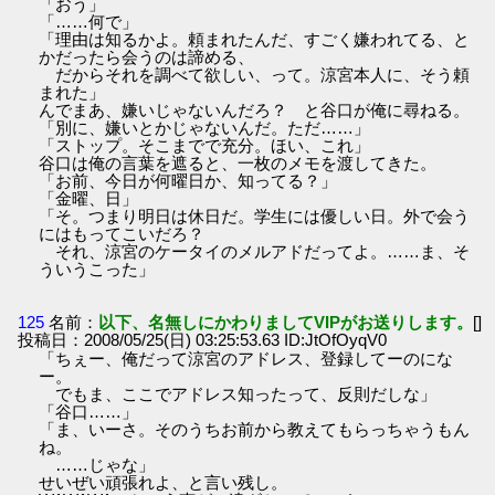
「おう」
「……何で」
「理由は知るかよ。頼まれたんだ、すごく嫌われてる、と
かだったら会うのは諦める、
だからそれを調べて欲しい、って。涼宮本人に、そう頼
まれた」
んでまあ、嫌いじゃないんだろ？ と谷口が俺に尋ねる。
「別に、嫌いとかじゃないんだ。ただ……」
「ストップ。そこまでで充分。ほい、これ」
谷口は俺の言葉を遮ると、一枚のメモを渡してきた。
「お前、今日が何曜日か、知ってる？」
「金曜、日」
「そ。つまり明日は休日だ。学生には優しい日。外で会う
にはもってこいだろ？
それ、涼宮のケータイのメルアドだってよ。……ま、そ
ういうこった」
125
名前：
以下、名無しにかわりましてVIPがお送りします。
[]
投稿日：2008/05/25(日) 03:25:53.63 ID:JtOfOyqV0
「ちぇー、俺だって涼宮のアドレス、登録してーのにな
ー。
でもま、ここでアドレス知ったって、反則だしな」
「谷口……」
「ま、いーさ。そのうちお前から教えてもらっちゃうもん
ね。
……じゃな」
せいぜい頑張れよ、と言い残し。