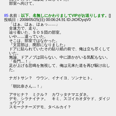
部室へ向けて。
85
名前：
以下、名無しにかわりましてVIPがお送りします。
[]
投稿日：2008/05/25(日) 00:06:24.91 ID:JtOfOyqV0
「はぁ、はぁ、はぁっ……」
全速力で、走り。
辿り着いた、ＳＯＳ団の部室。
いや……違っていた。
そこは、部室ではなかった。
『文芸部は、廃部になりました』
ドアに貼られていたその貼り紙の前で、俺は立ち尽くして
いた。
無論、ドアノブは回らない。中に誰かがいる気配もない。
「長門…！」
足が上げる悲鳴を無視して、俺は元来た道を再び駆け出し
た。
ナガトサン？ ウウン、イナイヨ、ソンナヒト。
「朝比奈さん…！」
アサヒナ？ ミクル？ カワッタナマエダネ。
デモ、シラナイナァ。 キミ、スゴイカオダケド、ダイジ
ョウブ？
スモークチーズデモ、タベルカイ？