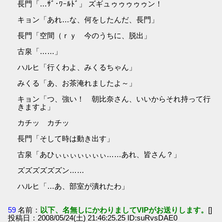
長門「…ｻﾞ･ﾜｰﾙﾄﾞ」 ズギュゥゥゥゥゥン！
キョン「あれ…な、何をしたんだ、長門」
長門「空間（ｒｙ 今のうちに、脱出」
古泉「……」
ハルヒ「行くわよ、みくるちゃん」
みくる「あ、お茶淹れましたよ～」
キョン「つ、強い！ 朝比奈さん、いいからそれ持って行
きますよ」
カチッ カチッ
長門「そして時は動き出す」
古泉「あひぃぃぃぃぃぃぃ……あれ、皆さん？」
ズズズズズズン……
ハルヒ「…あ、部室が潰れたわ」
59
名前：
以下、名無しにかわりましてVIPがお送りします。
[]
投稿日：2008/05/24(土) 21:46:25.25 ID:suRvsDAE0