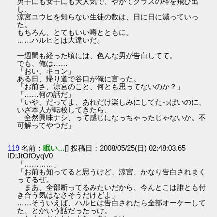
男子にも女子にも大人気で、やがてクラスの枠を飛び出
し、
涼宮ユウヒを知らない生徒の数は、日に日に減っていっ
た。
もちろん、とてもいい噂とともに。
……ハルヒとは大違いだ。
一週間も経った頃には、色んな男が告白してて。
でも、俺は……
「おい、キョン」
ある日、帰り道で谷口が俺に言った。
「お前さ、涼宮のこと、何とも思ってないのか？」
「……何の話だ」
「いや、だってよ、あれだけ楽しみにしてたっぽいのに、
いざ本人が転校してきたら、
全然興味ナシ、って感じになっちゃったじゃないか。不
可解ってやつだ」
119
名前：
眠い…
[] 投稿日：2008/05/25(日) 02:48:03.65
ID:JtOfOyqV0
「…………」
「お前も知ってると思うけど、涼宮、かなり告白されまく
ってるぜ。
まあ、全部断ってるみたいだから、今んとこは誰とも付
き合う気はなさそうだけどよ」
……そういえば、ハルヒは告白されたら全部オーケーして
た、とかいう話だったっけ。