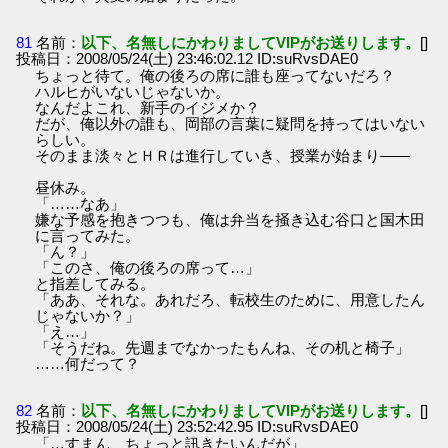
81
名前：
以下、名無しにかわりましてVIPがお送りします。
[]
投稿日：2008/05/24(土) 23:46:02.12 ID:suRvsDAE0
ちょっと待て。俺の後ろの席に誰も座ってないだろ？
ハルヒがいないじゃないか。
なんだよこれ、新手のイジメか？
だが、俺以外の誰も、岡部の言葉に疑問を持ってはいない
らしい。
そのまま淡々とＨＲは進行していき、授業が始まり――
昼休み。
「……なあ」
嫌な予感を抱きつつも、俺は弁当を掻き込む谷口と国木田
に言ってみた。
「ん？」
「このさ、俺の後ろの席って…」
と指差してみる。
「ああ、それな。あれだろ、転校生のために、用意したん
じゃないか？」
「え…」
「そうだね。先週までなかったもんね、その机と椅子」
……何だって？
82
名前：
以下、名無しにかわりましてVIPがお送りします。
[]
投稿日：2008/05/24(土) 23:52:42.95 ID:suRvsDAE0
「…すまん、ちょっと訊きたいんだが」