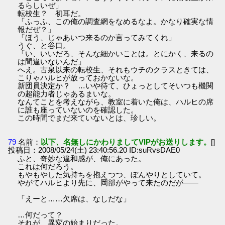
るらしいぜ」
転校生？ 初耳だ。
「ふっふ、この俺の調査網をなめるなよ。かなり確実な情
報だぜ？」
「ほう、じゃあいつ来るのか言ってみてくれ」
うぐ、と谷口。
「い、いいだろ、そんな細かいことは。とにかく、来るの
は間違いないんだ」
へえ。古泉以来の転校生、それもウチのクラスときては、
こりゃハルヒが放っておかないな。
新団員決定か？ …いや待て、ひょっとしてそいつも機関
の超能力者じゃあるまいな。
なんてことを考えながら、教室に着いた俺は、ハルヒの席
に誰も座っていないのを確認した。
この時間でまだ来ていないとは、珍しい。
79
名前：
以下、名無しにかわりましてVIPがお送りします。
[]
投稿日：2008/05/24(土) 23:40:56.20 ID:suRvsDAE0
ふと、奇妙な違和感が、俺にあった。
これは何だろう。
もやもやした気持ちを抱えつつ、ぼんやりとしていて。
やがてハルヒより先に、岡部がやって来たのだが――
「えーと……欠席は、なしだな」
…何だって？
それが、異変の始まりだった。