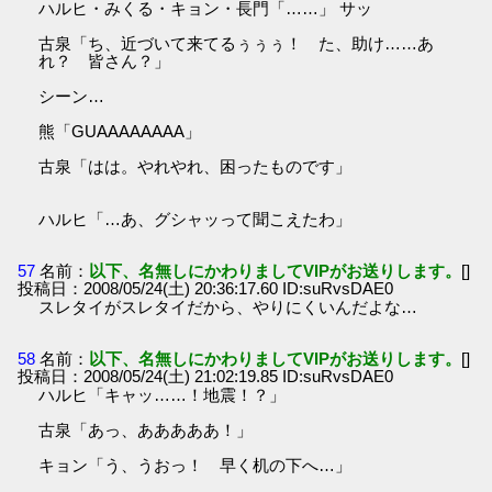
ハルヒ・みくる・キョン・長門「……」 サッ
古泉「ち、近づいて来てるぅぅぅ！ た、助け……あ
れ？ 皆さん？」
シーン…
熊「GUAAAAAAAA」
古泉「はは。やれやれ、困ったものです」
ハルヒ「…あ、グシャッって聞こえたわ」
57
名前：
以下、名無しにかわりましてVIPがお送りします。
[]
投稿日：2008/05/24(土) 20:36:17.60 ID:suRvsDAE0
スレタイがスレタイだから、やりにくいんだよな…
58
名前：
以下、名無しにかわりましてVIPがお送りします。
[]
投稿日：2008/05/24(土) 21:02:19.85 ID:suRvsDAE0
ハルヒ「キャッ……！地震！？」
古泉「あっ、あああああ！」
キョン「う、うおっ！ 早く机の下へ…」