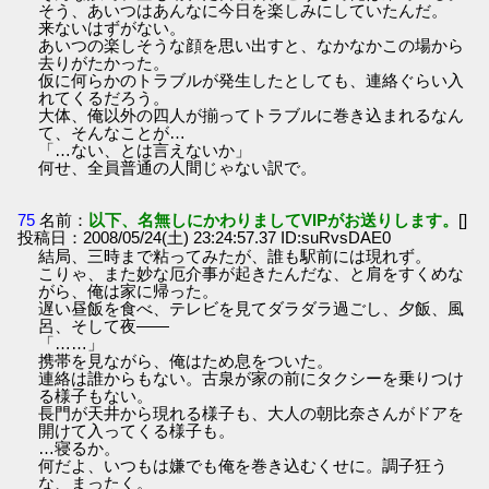
そう、あいつはあんなに今日を楽しみにしていたんだ。
来ないはずがない。
あいつの楽しそうな顔を思い出すと、なかなかこの場から
去りがたかった。
仮に何らかのトラブルが発生したとしても、連絡ぐらい入
れてくるだろう。
大体、俺以外の四人が揃ってトラブルに巻き込まれるなん
て、そんなことが…
「…ない、とは言えないか」
何せ、全員普通の人間じゃない訳で。
75
名前：
以下、名無しにかわりましてVIPがお送りします。
[]
投稿日：2008/05/24(土) 23:24:57.37 ID:suRvsDAE0
結局、三時まで粘ってみたが、誰も駅前には現れず。
こりゃ、また妙な厄介事が起きたんだな、と肩をすくめな
がら、俺は家に帰った。
遅い昼飯を食べ、テレビを見てダラダラ過ごし、夕飯、風
呂、そして夜――
「……」
携帯を見ながら、俺はため息をついた。
連絡は誰からもない。古泉が家の前にタクシーを乗りつけ
る様子もない。
長門が天井から現れる様子も、大人の朝比奈さんがドアを
開けて入ってくる様子も。
…寝るか。
何だよ、いつもは嫌でも俺を巻き込むくせに。調子狂う
な、まったく。