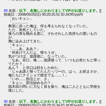
89
名前：
以下、名無しにかわりましてVIPがお送りします。
[]
投稿日：2008/05/25(日) 00:20:25.51 ID:JtOfOyqV0
「おいキョン」
「…………」
教室に戻った俺は、何も考えられなくなっていた。
ただ、呆然としていた。
後ろの席を眺める度に、ぞわぞわした気持ちの悪いもの
が、
胸に込み上げてきた。
「キョン」
「……あ、ああ？」
「何呆けてんだよ。帰ろうぜ」
気がつけば、放課後に、なっていた。
「なあ、谷口。俺……放課後って、いつもお前たちと帰っ
てたか？」
あん？ と谷口は顔をしかめた。
「じゃあ誰と帰ってたんだっつーの。はっ、お前まさか、
俺たちにナイショで彼女でも……！」
「いや……部活とか、さ」
「キョン、部活始めるの？」
国木田の問いに力なく首を振り、俺は二人とともに学校を
後にした。
90
名前：
以下、名無しにかわりましてVIPがお送りします。
[]
投稿日：2008/05/25(日) 00:29:10.34 ID:JtOfOyqV0