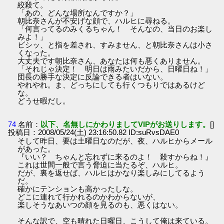
絞殺て。
「あの、どんな場所なんですか？」
朝比奈さんが不安げな顔で、ハルヒに尋ねる。
「何言ってるのみくるちゃん！ そんなの、当日のお楽し
みよ！」
ビシッ、と指を差され、すみません、と朝比奈さんは小さ
くなった。
大丈夫です朝比奈さん、あなたは何も悪くありません。
「それじゃ決定！ 明日は雨みたいだから、日曜日ね！」
団長の勝手な決定に反論できる者はいない。
やれやれ。ま、どっちにしても行くつもりではあるけど
な。
どうせ暇だし。
74
名前：
以下、名無しにかわりましてVIPがお送りします。
[]
投稿日：2008/05/24(土) 23:16:50.82 ID:suRvsDAE0
そして昨日、要は土曜日なのだが、夜、ハルヒからメール
があった。
『いい？ ちゃんと忘れずに来るのよ！ 殺すからね！』
これは世間一般で言う脅迫に当たるぞ、ハルヒ。
だが、裏を返せば、ハルヒはかなり楽しみにしてるよう
だ。
確かにテンションも高かったしな。
どこに連れて行かれるのかわからないが、
楽しそうなあいつの顔を見るのも、悪くはない。
そんな訳で、空も晴れた日曜日、こうして俺は来ている。