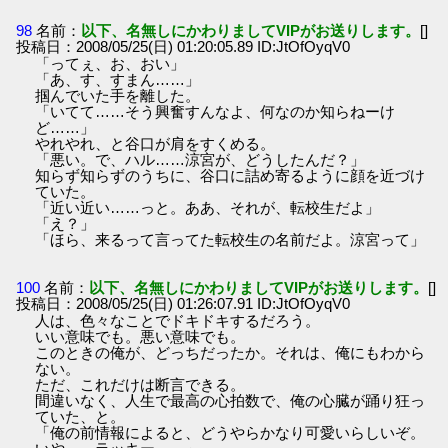
98
名前：
以下、名無しにかわりましてVIPがお送りします。
[]
投稿日：2008/05/25(日) 01:20:05.89 ID:JtOfOyqV0
「ってぇ、お、おい」
「あ、す、すまん……」
掴んでいた手を離した。
「いてて……そう興奮すんなよ、何なのか知らねーけ
ど……」
やれやれ、と谷口が肩をすくめる。
「悪い。で、ハル……涼宮が、どうしたんだ？」
知らず知らずのうちに、谷口に詰め寄るように顔を近づけ
ていた。
「近い近い……っと。ああ、それが、転校生だよ」
「え？」
「ほら、来るって言ってた転校生の名前だよ。涼宮って」
100
名前：
以下、名無しにかわりましてVIPがお送りします。
[]
投稿日：2008/05/25(日) 01:26:07.91 ID:JtOfOyqV0
人は、色々なことでドキドキするだろう。
いい意味でも。悪い意味でも。
このときの俺が、どっちだったか。それは、俺にもわから
ない。
ただ、これだけは断言できる。
間違いなく、人生で最高の心拍数で、俺の心臓が踊り狂っ
ていた、と。
「俺の前情報によると、どうやらかなり可愛いらしいぞ。