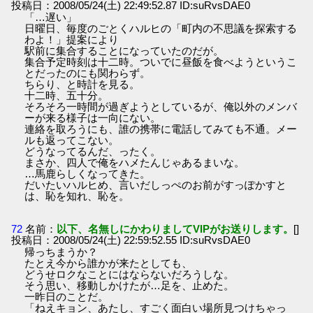
投稿日：2008/05/24(土) 22:49:52.87 ID:suRvsDAE0
「…遅い」
日曜日、毎度のごとくハルヒの「町内の不思議を探索する
わよ！」提案により
駅前に集合することになっていたのだが。
集合予定時刻は十二時。ついでに昼飯を食べようというこ
とだったのにも関わらず。
ちらり、と時計を見る。
十二時、五十分。
そろそろ一時間が過ぎようとしているが、俺以外のメンバ
ーが来る様子は一向にない。
連絡を取ろうにも、誰の携帯に電話してみても不通。メー
ルも返ってこない。
どうなってるんだ、ったく。
まさか、四人で俺をハメたんじゃあるまいな。
…馬鹿らしくなってきた。
だいたいハルヒめ、言いだしっぺのお前がすっぽかすと
は、恥を知れ、恥を。
72
名前：
以下、名無しにかわりましてVIPがお送りします。
[]
投稿日：2008/05/24(土) 22:59:52.55 ID:suRvsDAE0
帰っちまうか？
たとえ今から誰かが来たとしても、
どうせロクなことにはならないだろうしな。
そう思い、移動しかけたが…足を、止めた。
一昨日のことだ。
「ねえキョン、あたし、すごく面白い場所見つけちゃっ