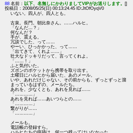
88
名前：
以下、名無しにかわりましてVIPがお送りします。
[]
投稿日：2008/05/25(日) 00:13:24.45 ID:JtOfOyqV0
いない。四人が。四人とも。
古泉。長門。朝比奈さん。……ハルヒ。
「なんだ…？」
何なんだ？
手が、震える。
冗談でした、って……
やーい、ひっかかった、って……
「出てきて、くれよ……」
壮大なドッキリだって、言ってくれよ。
「……！」
ふと気付いた。
ズボンのポケットから携帯を取り出す。
土曜日にハルヒから届いた、あのメール。
いや、あれだけじゃない、その前からも、ずっとずっと溜
まっているはずの、メールたち。
あれを。少なくとも、あれを見れば……
「…………」
あれを見れば……あいつらとの……
「…………」
繋がりが……
「…………」
メールも。
電話帳の登録すら。
ハルヒたちの痕跡は、何一つ残ってはいなかった。