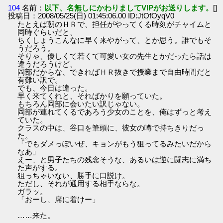
104
名前：
以下、名無しにかわりましてVIPがお送りします。
[]
投稿日：2008/05/25(日) 01:45:06.00 ID:JtOfOyqV0
たとえば朝のＨＲで、担任がやってくる時刻がチャイムと
同時ぐらいだと、
ちくしょうこんなに早く来やがって、とか思う。誰でもそ
うだろう。
そりゃ、優しくて若くて可愛い女の先生とかだったら話は
違うだろうけど、
岡部だからな、できればＨＲ抜きで授業まで自由時間だと
有難い訳で。
でも、今日は違った。
早く来てくれと、そればかりを願っていた。
もちろん岡部に会いたい訳じゃない。
岡部が連れてくるであろう少女のことを、俺はずっと考え
ていた。
クラスの中は、谷口を筆頭に、彼女の噂で持ちきりだっ
た。
「でもダメっぽいぜ、キョンがもう狙ってるみたいだから
なあ」
えー、と男子たちの残念そうな、あるいは逆に闘志に満ち
た声がする。
狙っちゃいない、勝手に口説け。
ただし、それが通用する相手ならな。
ガラッ。
「おーし、席に着けー」
……来た。