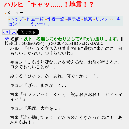
ハルヒ「キャッ……！地震！？」
メニュー
●
トップ
作品一覧
作者一覧
掲示板
検索
リンク
キ
■
■
■
■
■
■
SS：
ョン「……ういーす」
大
小
中
55
名前：
以下、名無しにかわりましてVIPがお送りします。
[]
投稿日：2008/05/24(土) 20:00:42.58 ID:suRvsDAE0
ハルヒ「せっかく立ち入り禁止の山に遊びに来たのに、何
もないじゃない。つまらないわ」
キョン「…あまり変なことを考えるな。お前が考えると、
ロクでもないことが…」
みくる「ひゃっ、あ、あれ、何ですかっ！？」
キョン「げっ、まさか、く…」
古泉「イヤァアッ！ くっく、熊よおおおお！ ヒィィィ
ィィ！」
キョン「馬鹿、大声を…」
古泉「誰か助けてぇ！ だから来たくなかったのに！ あ
ああああ！」