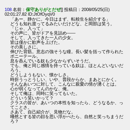
108
名前：
保守ありがとだぜ
[] 投稿日：2008/05/25(日)
02:01:27.82 ID:JtOfOyqV0
「あー、静かに。今日はまず、転校生を紹介する」
どうも知れ渡ってるみたいだけどな、と岡部は笑う。
「じゃ、入って」
その声に、皆がドアを見詰め――
そして、入ってきた一人の少女。
皆は僅かに歓声を上げた。
その美しさに。
伸びた背筋。意志の強そうな瞳。長い髪を括って作られた
ポニーテール。
息を呑んでいる奴も少なからずいそうだ。
でも、俺と同じ感情を持っている奴は、ほとんどいないだ
ろう。
どうしようもない、懐かしさ。
時折うっとうしい、いや、普段からか、まあとにかく。
そんなあいつに対して、こんなに親愛の情が湧くとは。
心が弱くなってんのかな、俺。
そして俺は、同時に笑ってもいた。
どういう笑いかって？
クラスの皆が、あいつの本性を知ったら、どうなるか、っ
てことさ。
さあて、自己紹介が、見物だな。
唖然とする皆の顔を思い浮かべたら、自然と笑っちまうだ
ろ？