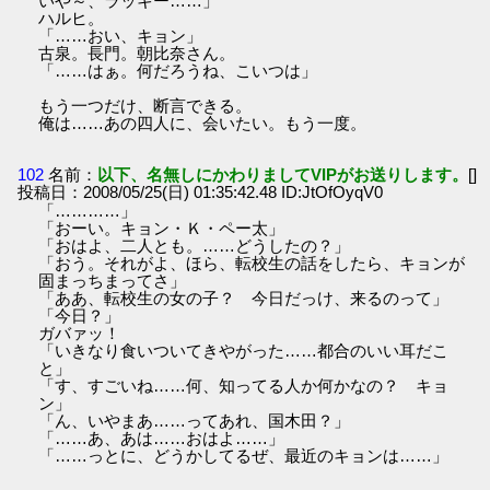
いや～、ラッキー……」
ハルヒ。
「……おい、キョン」
古泉。長門。朝比奈さん。
「……はぁ。何だろうね、こいつは」
もう一つだけ、断言できる。
俺は……あの四人に、会いたい。もう一度。
102
名前：
以下、名無しにかわりましてVIPがお送りします。
[]
投稿日：2008/05/25(日) 01:35:42.48 ID:JtOfOyqV0
「…………」
「おーい。キョン・Ｋ・ペー太」
「おはよ、二人とも。……どうしたの？」
「おう。それがよ、ほら、転校生の話をしたら、キョンが
固まっちまってさ」
「ああ、転校生の女の子？ 今日だっけ、来るのって」
「今日？」
ガバァッ！
「いきなり食いついてきやがった……都合のいい耳だこ
と」
「す、すごいね……何、知ってる人か何かなの？ キョ
ン」
「ん、いやまあ……ってあれ、国木田？」
「……あ、あは……おはよ……」
「……っとに、どうかしてるぜ、最近のキョンは……」