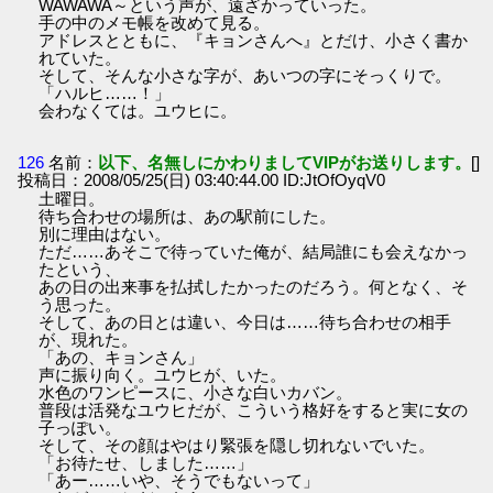
WAWAWA～という声が、遠ざかっていった。
手の中のメモ帳を改めて見る。
アドレスとともに、『キョンさんへ』とだけ、小さく書か
れていた。
そして、そんな小さな字が、あいつの字にそっくりで。
「ハルヒ……！」
会わなくては。ユウヒに。
126
名前：
以下、名無しにかわりましてVIPがお送りします。
[]
投稿日：2008/05/25(日) 03:40:44.00 ID:JtOfOyqV0
土曜日。
待ち合わせの場所は、あの駅前にした。
別に理由はない。
ただ……あそこで待っていた俺が、結局誰にも会えなかっ
たという、
あの日の出来事を払拭したかったのだろう。何となく、そ
う思った。
そして、あの日とは違い、今日は……待ち合わせの相手
が、現れた。
「あの、キョンさん」
声に振り向く。ユウヒが、いた。
水色のワンピースに、小さな白いカバン。
普段は活発なユウヒだが、こういう格好をすると実に女の
子っぽい。
そして、その顔はやはり緊張を隠し切れないでいた。
「お待たせ、しました……」
「あー……いや、そうでもないって」