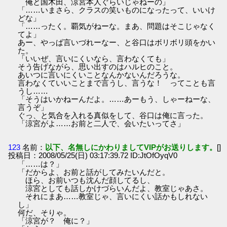
俺と国木田、涼宮本人ぐらいじゃねーの」
「……いまさら、クラスの笑いものになったって、いいけ
どな」
「……ったく。覇気がねーな。まあ、問題はそこじゃなく
てよ」
あー、やっぱ言いづれーなー、と谷口はボリボリ頭をかい
た。
「いいぜ、言いにくいなら、言わなくても」
そう告げながら、思い出すのはハルヒのこと。
あいつに言いにくいことなんかないんだろうな。
言わなくていいことまで言うし、言うな！ ってことも言
うし……
「そうはいかねーんだよ。……あーもう、しゃーねーな、
言うぞ」
ぐっ、と気合を入れる真似をして、谷口は俺に言った。
「涼宮がよ……お前と二人で、会いたいってさ」
123
名前：
以下、名無しにかわりましてVIPがお送りします。
[]
投稿日：2008/05/25(日) 03:17:39.72 ID:JtOfOyqV0
「……は？」
「だからよ、お前と話がしてみたいんだと。
ほら、お前いつも沈んだ顔してるし、
涼宮としても話しかけづらいんだよ、教室じゃあさ。
それにまあ……教室じゃ、言いにくい話かもしれない
し」
何だ、そりゃ。
「涼宮が？ 俺に？」