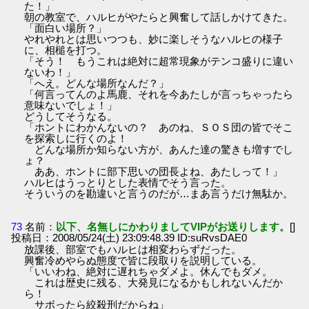
た！」
朝の教室で、ハルヒがやたらと興奮して話しかけてきた。
「面白い場所？」
やれやれとは思いつつも、妙に楽しそうなハルヒの様子
に、相槌を打つ。
「そう！ もうこれは絶対に超常現象がテンコ盛りに違い
ないわ！」
「へえ。どんな場所なんだ？」
「何言ってんのよ馬鹿、それを今あたしが言っちゃったら
意味ないでしょ！」
どうしてそうなる。
「ホントにわかんないの？ あのね、ＳＯＳ団の皆でそこ
を探索しに行くのよ！
どんな場所か知らない方が、あんた達の驚きも増すでし
ょ？
ああ、ホントに部下思いの団長よね、あたしって！」
ハルヒはうっとりとした表情でそう言った。
そういうのを勘違いと言うのだが…まあ言うだけ無駄か。
73
名前：
以下、名無しにかわりましてVIPがお送りします。
[]
投稿日：2008/05/24(土) 23:09:48.39 ID:suRvsDAE0
放課後、部室でもハルヒは相変わらずだった。
興奮冷めやらぬ態度で皆に段取りを説明している。
「いいわね、絶対に遅れちゃダメよ。休んでもダメ。
これは歴史に残る、大発見になるかもしれないんだか
ら！
サボったら絞殺刑だからね」