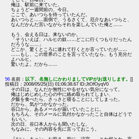
俺は、駅前に来ていた。
ちょうど一週間前の、今日。
ここで、あいつらを待っていたんだ。
あいつらと……面倒で、うるさくて、厄介なあいつらと、
なんだかんだ言いながらそれを楽しんでいた俺と……
もう、会える日は。来ないのか。
「そういえば、ハルヒの奴……どこに行くつもりだったん
だろうな……」
どこか、驚くところに連れて行くとか言っていたが……
……もし、この世界のことを言っていたなら、もう充分だ
よハルヒ。
驚いたよ。だから……
96
名前：
以下、名無しにかわりましてVIPがお送りします。
[]
投稿日：2008/05/25(日) 01:06:38.67 ID:JtOfOyqV0
その日は、なんだか無性にやるせない気分になって。
俺はじめじめした心の中に絡め取られてしまい、
夕飯を食べたら、さっさと寝ることにしてしまった。
だから、気がつかなかった。
谷口から、あるメールが届いていたことに。
もちろん、そのメールに気付かなかったこと自体はどうで
もいい。
次の日、谷口本人からも聞いたしな。
ちなみに、その内容を先に言っておこう。
『おい、キョン。お前さ、前に、涼宮……とか何とか、言