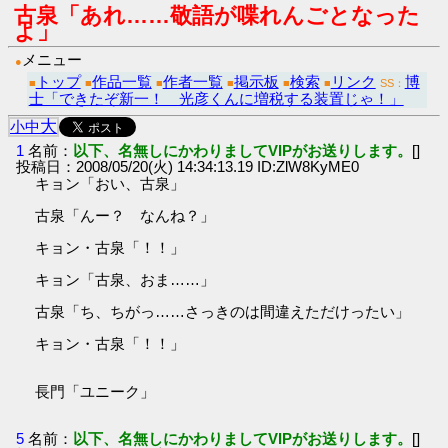
古泉「あれ……敬語が喋れんごとなった
よ」
メニュー
●
トップ
作品一覧
作者一覧
掲示板
検索
リンク
博
■
■
■
■
■
■
SS：
士「できたぞ新一！ 光彦くんに増税する装置じゃ！」
大
小
中
1
名前：
以下、名無しにかわりましてVIPがお送りします。
[]
投稿日：2008/05/20(火) 14:34:13.19 ID:ZlW8KyME0
キョン「おい、古泉」
古泉「んー？ なんね？」
キョン・古泉「！！」
キョン「古泉、おま……」
古泉「ち、ちがっ……さっきのは間違えただけったい」
キョン・古泉「！！」
長門「ユニーク」
5
名前：
以下、名無しにかわりましてVIPがお送りします。
[]