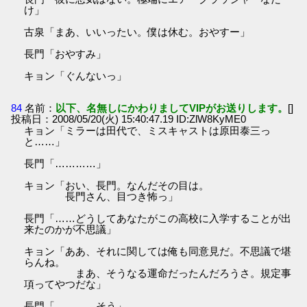
け」
古泉「まあ、いいったい。僕は休む。おやすー」
長門「おやすみ」
キョン「ぐんないっ」
84
名前：
以下、名無しにかわりましてVIPがお送りします。
[]
投稿日：2008/05/20(火) 15:40:47.19 ID:ZlW8KyME0
キョン「ミラーは田代で、ミスキャストは原田泰三っ
と……」
長門「…………」
キョン「おい、長門。なんだその目は。
長門さん、目つき怖っ」
長門「……どうしてあなたがこの高校に入学することが出
来たのかが不思議」
キョン「ああ、それに関しては俺も同意見だ。不思議で堪
らんね。
まあ、そうなる運命だったんだろうさ。規定事
項ってやつだな」
長門「…………そう」