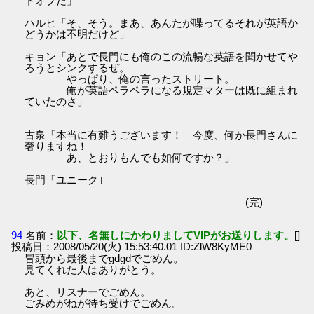
トオブだ」
ハルヒ「そ、そう。まあ、あんたが喋ってるそれが英語か
どうかは不明だけど」
キョン「あとで長門にも俺のこの流暢な英語を聞かせてや
ろうとシンクするぜ。
やっぱり、俺の言ったストリート。
俺が英語ペラペラになる規定マターは既に組まれ
ていたのさ」
古泉「本当に有難うございます！ 今度、何か長門さんに
奢りますね！
あ、とおりもんでも如何ですか？」
長門「ユニーク｣
(完)
94
名前：
以下、名無しにかわりましてVIPがお送りします。
[]
投稿日：2008/05/20(火) 15:53:40.01 ID:ZlW8KyME0
冒頭から最後までgdgdでごめん。
見てくれた人はありがとう。
あと、リスナーでごめん。
ごみめがねが待ち受けでごめん。