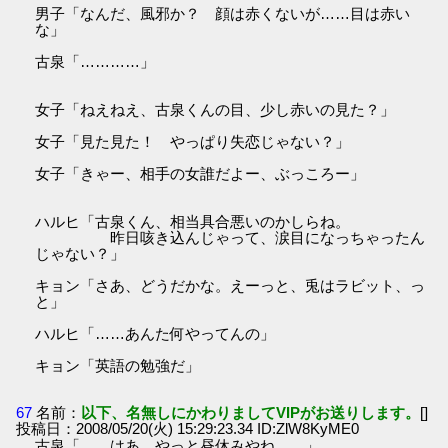
男子「なんだ、風邪か？ 顔は赤くないが……目は赤い
な」
古泉「…………」
女子「ねえねえ、古泉くんの目、少し赤いの見た？」
女子「見た見た！ やっぱり失恋じゃない？」
女子「きゃー、相手の女誰だよー、ぶっころー」
ハルヒ「古泉くん、相当具合悪いのかしらね。
昨日咳き込んじゃって、涙目になっちゃったん
じゃない？」
キョン「さあ、どうだかな。えーっと、兎はラビット、っ
と」
ハルヒ「……あんた何やってんの」
キョン「英語の勉強だ」
67
名前：
以下、名無しにかわりましてVIPがお送りします。
[]
投稿日：2008/05/20(火) 15:29:23.34 ID:ZlW8KyME0
古泉「……はあ。やっと昼休みやね……」