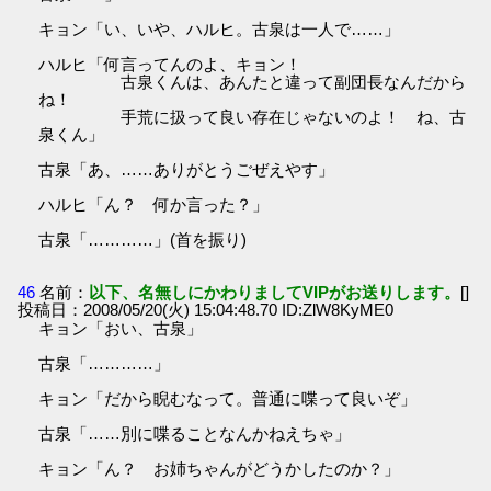
キョン「い、いや、ハルヒ。古泉は一人で……」
ハルヒ「何言ってんのよ、キョン！
古泉くんは、あんたと違って副団長なんだから
ね！
手荒に扱って良い存在じゃないのよ！ ね、古
泉くん」
古泉「あ、……ありがとうごぜえやす」
ハルヒ「ん？ 何か言った？」
古泉「…………」(首を振り)
46
名前：
以下、名無しにかわりましてVIPがお送りします。
[]
投稿日：2008/05/20(火) 15:04:48.70 ID:ZlW8KyME0
キョン「おい、古泉」
古泉「…………」
キョン「だから睨むなって。普通に喋って良いぞ」
古泉「……別に喋ることなんかねえちゃ」
キョン「ん？ お姉ちゃんがどうかしたのか？」