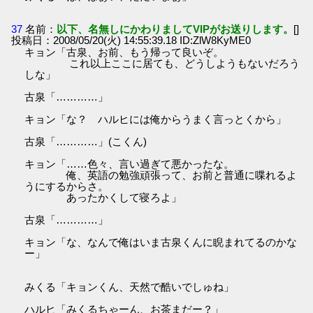
37
名前：
以下、名無しにかわりましてVIPがお送りします。
[]
投稿日：2008/05/20(火) 14:55:39.18 ID:ZlW8KyME0
キョン「古泉、お前、もう帰って良いぞ。
これ以上ここに居ても、どうしようもないだろう
しな」
古泉「…………」
キョン「な？ ハルヒには俺からうまく言っとくから」
古泉「…………」(こくん)
キョン「……色々、言い過ぎて悪かったな。
俺、英語の勉強頑張って、お前と普通に喋れるよ
うにするからさ。
あったかくして寝ろよ」
古泉「…………」
キョン「な、なんで俺はいま古泉くんに睨まれてるのかな
ー」
みくる「キョンくん、天然で酷いでしゅね」
ハルヒ「みくるちゃーん、お茶まだー？」