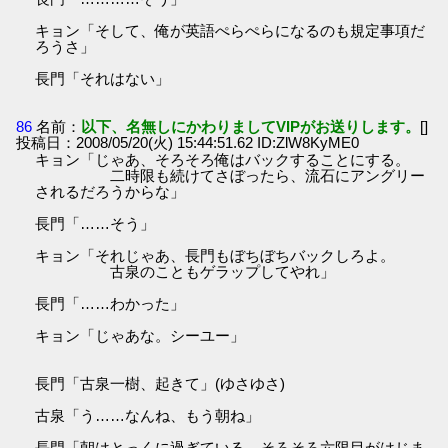
キョン「そして、俺が英語ぺらぺらになるのも規定事項だ
ろうさ」
長門「それはない」
86
名前：
以下、名無しにかわりましてVIPがお送りします。
[]
投稿日：2008/05/20(火) 15:44:51.62 ID:ZlW8KyME0
キョン「じゃあ、そろそろ俺はバックすることにする。
二時限も続けてさぼったら、流石にアングリー
されるだろうからな」
長門「……そう」
キョン「それじゃあ、長門もぼちぼちバックしろよ。
古泉のこともゲラップしてやれ」
長門「……わかった」
キョン「じゃあな。シーユー」
長門「古泉一樹、起きて」(ゆさゆさ)
古泉「う……なんね、もう朝ね」
長門「朝はとっくに過ぎている。そろそろ六限目がはじま