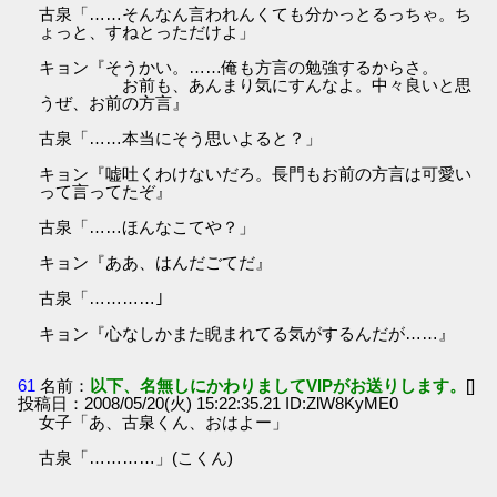
古泉「……そんなん言われんくても分かっとるっちゃ。ち
ょっと、すねとっただけよ」
キョン『そうかい。……俺も方言の勉強するからさ。
お前も、あんまり気にすんなよ。中々良いと思
うぜ、お前の方言』
古泉「……本当にそう思いよると？」
キョン『嘘吐くわけないだろ。長門もお前の方言は可愛い
って言ってたぞ』
古泉「……ほんなこてや？」
キョン『ああ、はんだごてだ』
古泉「…………｣
キョン『心なしかまた睨まれてる気がするんだが……』
61
名前：
以下、名無しにかわりましてVIPがお送りします。
[]
投稿日：2008/05/20(火) 15:22:35.21 ID:ZlW8KyME0
女子「あ、古泉くん、おはよー」
古泉「…………」(こくん)