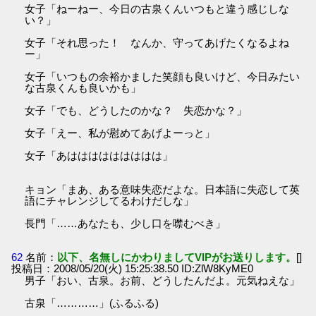
女子「ねーねー、今日の古泉くんいつもと違う感じしな
い？」
女子「それ思った！ なんか、守ってあげたくなるよね
ー」
女子「いつもの余裕かました笑顔も良いけど、今日みたい
な古泉くんも良いかも」
女子「でも、どうしたのかな？ 失恋かな？」
女子「えー、私が慰めてあげよーっと」
女子「あははははははははは」
キョン「まあ、ある意味失恋だよな。日本語に失恋して英
語にチャレンジしてるわけだしな」
長門「……あなたも、少し口を噤むべき」
62
名前：
以下、名無しにかわりましてVIPがお送りします。
[]
投稿日：2008/05/20(火) 15:25:38.50 ID:ZlW8KyME0
男子「おい、古泉。お前、どうしたんだよ。元気ねえな」
古泉「…………」(ふるふる)