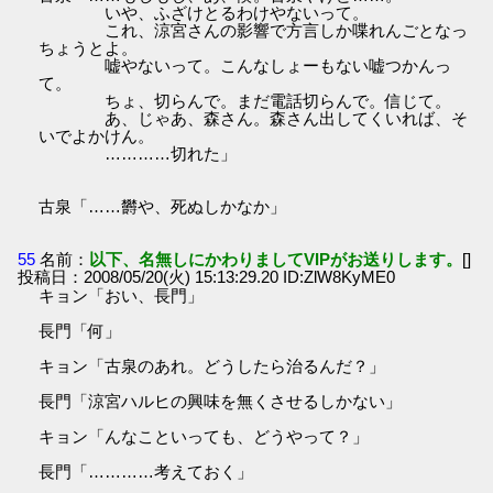
いや、ふざけとるわけやないって。
これ、涼宮さんの影響で方言しか喋れんごとなっ
ちょうとよ。
嘘やないって。こんなしょーもない嘘つかんっ
て。
ちょ、切らんで。まだ電話切らんで。信じて。
あ、じゃあ、森さん。森さん出してくいれば、そ
いでよかけん。
…………切れた」
古泉「……欝や、死ぬしかなか」
55
名前：
以下、名無しにかわりましてVIPがお送りします。
[]
投稿日：2008/05/20(火) 15:13:29.20 ID:ZlW8KyME0
キョン「おい、長門」
長門「何」
キョン「古泉のあれ。どうしたら治るんだ？」
長門「涼宮ハルヒの興味を無くさせるしかない」
キョン「んなこといっても、どうやって？」
長門「…………考えておく」