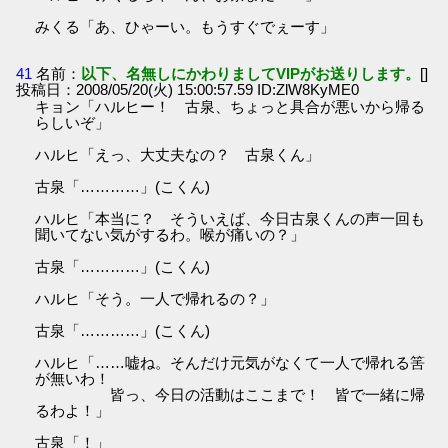
みくる「あ、ひゃーい。もうすぐでぇーす」
41
名前：
以下、名無しにかわりましてVIPがお送りします。
[]
投稿日：2008/05/20(火) 15:00:57.59 ID:ZlW8KyME0
キョン「ハルヒー！ 古泉、ちょっと具合が悪いから帰る
らしいぞ」
ハルヒ「えっ、大丈夫なの？ 古泉くん」
古泉「…………」(こくん)
ハルヒ「本当に？ そういえば、今日古泉くんの声一回も
聞いてない気がするわ。喉が痛いの？」
古泉「…………」(こくん)
ハルヒ「そう。一人で帰れるの？」
古泉「…………」(こくん)
ハルヒ「……嘘ね。そんだけ元気がなくて一人で帰れる筈
が無いわ！
皆っ、今日の活動はここまで！ 皆で一緒に帰
るわよ！」
古泉「！」