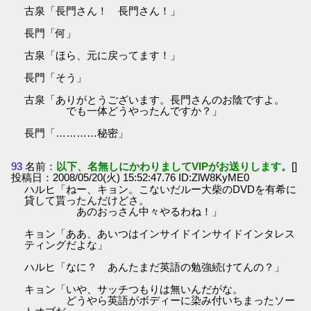
古泉「長門さん！ 長門さん！」
長門「何」
古泉「ほら、元に戻ってます！」
長門「そう」
古泉「ありがとうございます。長門さんのお陰ですよ。
でも一体どうやったんですか？」
長門「…………秘密」
93
名前：
以下、名無しにかわりましてVIPがお送りします。
[]
投稿日：2008/05/20(火) 15:52:47.76 ID:ZlW8KyME0
ハルヒ「ねー、キョン。こないだルー大柴のDVDを有希に
貸して貰ったんだけどさ。
あのおっさん中々やるわね！」
キョン「ああ、あいつはインサイドインサイドインタレス
ティングだよな」
ハルヒ「なに？ あんたまだ英語の勉強続けてんの？」
キョン「いや、サッチつもりは無いんだがな。
どうやら英語がボディーに染み付いちまったソー