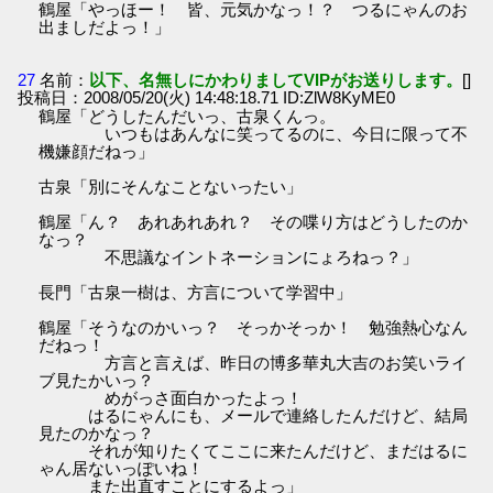
鶴屋「やっほー！ 皆、元気かなっ！？ つるにゃんのお
出ましだよっ！」
27
名前：
以下、名無しにかわりましてVIPがお送りします。
[]
投稿日：2008/05/20(火) 14:48:18.71 ID:ZlW8KyME0
鶴屋「どうしたんだいっ、古泉くんっ。
いつもはあんなに笑ってるのに、今日に限って不
機嫌顔だねっ」
古泉「別にそんなことないったい」
鶴屋「ん？ あれあれあれ？ その喋り方はどうしたのか
なっ？
不思議なイントネーションにょろねっ？」
長門「古泉一樹は、方言について学習中」
鶴屋「そうなのかいっ？ そっかそっか！ 勉強熱心なん
だねっ！
方言と言えば、昨日の博多華丸大吉のお笑いライ
ブ見たかいっ？
めがっさ面白かったよっ！
はるにゃんにも、メールで連絡したんだけど、結局
見たのかなっ？
それが知りたくてここに来たんだけど、まだはるに
ゃん居ないっぽいね！
また出直すことにするよっ」