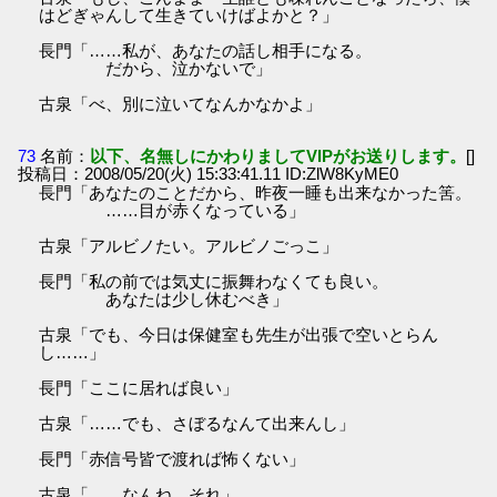
はどぎゃんして生きていけばよかと？」
長門「……私が、あなたの話し相手になる。
だから、泣かないで」
古泉「べ、別に泣いてなんかなかよ」
73
名前：
以下、名無しにかわりましてVIPがお送りします。
[]
投稿日：2008/05/20(火) 15:33:41.11 ID:ZlW8KyME0
長門「あなたのことだから、昨夜一睡も出来なかった筈。
……目が赤くなっている」
古泉「アルビノたい。アルビノごっこ」
長門「私の前では気丈に振舞わなくても良い。
あなたは少し休むべき」
古泉「でも、今日は保健室も先生が出張で空いとらん
し……」
長門「ここに居れば良い」
古泉「……でも、さぼるなんて出来んし」
長門「赤信号皆で渡れば怖くない」
古泉「……なんね、それ」