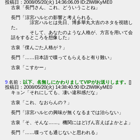
投稿日：2008/05/20(火) 14:36:06.09 ID:ZlW8KyME0
古泉「長門さん、これ、どういうことね」
長門「涼宮ハルヒの影響と考えられる。
涼宮ハルヒは先日、博多華丸大吉のネタを視聴し
た。
そして、あなたのような人格が、方言を用いて会
話をするところを想像した」
古泉「僕んごた人格が？」
長門「……日本語で喋ってもらえると有り難い」
古泉「こすかー」
9
名前：
以下、名無しにかわりましてVIPがお送りします。
[]
投稿日：2008/05/20(火) 14:38:40.90 ID:ZlW8KyME0
キョン「それにしても、凄い違和感だな」
古泉「これ、なおらんの？」
長門「涼宮ハルヒの興味が無くなるまでは治らない」
古泉「そ、そんな……。機関にはどげん言えばよかとよ」
長門「……喋っても通じないと思われる」