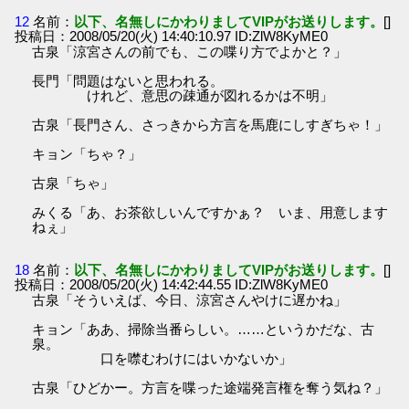
12
名前：
以下、名無しにかわりましてVIPがお送りします。
[]
投稿日：2008/05/20(火) 14:40:10.97 ID:ZlW8KyME0
古泉「涼宮さんの前でも、この喋り方でよかと？」
長門「問題はないと思われる。
けれど、意思の疎通が図れるかは不明」
古泉「長門さん、さっきから方言を馬鹿にしすぎちゃ！」
キョン「ちゃ？」
古泉「ちゃ」
みくる「あ、お茶欲しいんですかぁ？ いま、用意します
ねぇ」
18
名前：
以下、名無しにかわりましてVIPがお送りします。
[]
投稿日：2008/05/20(火) 14:42:44.55 ID:ZlW8KyME0
古泉「そういえば、今日、涼宮さんやけに遅かね」
キョン「ああ、掃除当番らしい。……というかだな、古
泉。
口を噤むわけにはいかないか」
古泉「ひどかー。方言を喋った途端発言権を奪う気ね？」