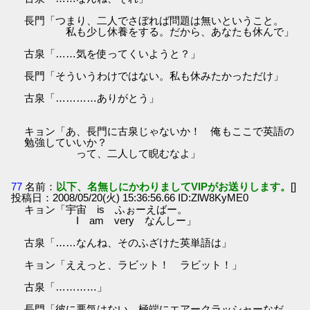
長門「つまり、二人でさぼれば問題は無いということ。
私も少し休養をする。だから、あなたも休んで」
古泉「……気を使ってくいようと？」
長門「そういうわけではない。私も休みたかっただけ」
古泉「…………ありがとう」
キョン「あ、長門に古泉じゃないか！ 俺もここで英語の
勉強していいか？
って、二人して睨むなよ」
77
名前：
以下、名無しにかわりましてVIPがお送りします。
[]
投稿日：2008/05/20(火) 15:36:56.66 ID:ZlW8KyME0
キョン「宇宙 is ふぉーえばー。
I am very なんしー」
古泉「……なんね、そのふざけた英単語は」
キョン「ええっと、ラビット！ ラビット！」
古泉「…………」
長門「彼に悪気はない。極端にエアークラッシャーなだ