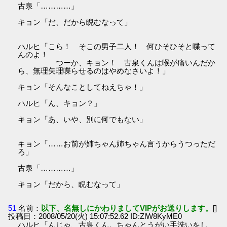
古泉「…………」
キョン「だ、だから睨むなって」
ハルヒ「こら！ そこの男子二人！ 何ひそひそと喋って
んのよ！
つーか、キョン！ 古泉くんは喉が痛いんだか
ら、無理矢理喋らせるのはやめなさいよ！」
キョン「そんなことしてねえちゃ！」
ハルヒ「ん、キョン？」
キョン「あ、いや、別に何でもない」
キョン「……お前が姉ちゃん姉ちゃん言うからうつっただ
ろ」
古泉「…………」
キョン「だから、睨むなって」
51
名前：
以下、名無しにかわりましてVIPがお送りします。
[]
投稿日：2008/05/20(火) 15:07:52.62 ID:ZlW8KyME0
ハルヒ「んじゃ、古泉くん。ちゃんとうがい手洗いをし