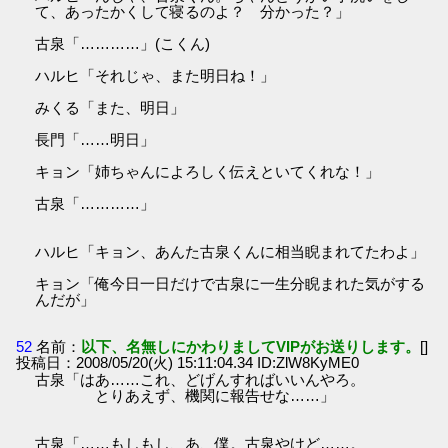
て、あったかくして寝るのよ？ 分かった？」
古泉「…………」(こくん)
ハルヒ「それじゃ、また明日ね！」
みくる「また、明日」
長門「……明日」
キョン「姉ちゃんによろしく伝えといてくれな！」
古泉「…………」
ハルヒ「キョン、あんた古泉くんに相当睨まれてたわよ」
キョン「俺今日一日だけで古泉に一生分睨まれた気がする
んだが」
52
名前：
以下、名無しにかわりましてVIPがお送りします。
[]
投稿日：2008/05/20(火) 15:11:04.34 ID:ZlW8KyME0
古泉「はあ……これ、どげんすればいいんやろ。
とりあえず、機関に報告せな……」
古泉「……もしもし、あ、僕。古泉やけど……。