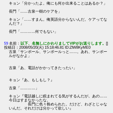
キョン「分かったよ。俺にも何か出来ることはあるか？」
長門「……古泉一樹のケアを」
キョン「……すまん。俺英語分からないんだ。ケアってな
んだ？」
長門「…………何でもない」
59
名前：
以下、名無しにかわりましてVIPがお送りします。
[]
投稿日：2008/05/20(火) 15:18:46.81 ID:ZlW8KyME0
古泉「サンポール、サンポールっと……。あれ、サンポー
ルがなかよ」
古泉「あ、電話がかかってきたったい」
キョン『あ、もしもし？』
古泉「…………」
キョン『電話越しに睨まれてる気がするんだが。あの……
今日はすまなかったな。
長門に色々咎められた。だけど、わざとじゃな
いんだ。それだけは分かって欲しい』