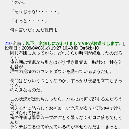
うのか。
「そうじゃない・・・・」
「ずっと・・・・」
何を言いだすんだ長門よ。
210
名前：
以下、名無しにかわりましてVIPがお送りします。
[]
投稿日：2008/04/08(火) 19:27:16.48 ID:Qtr6kb+jO
同じ布団に入ってから、どれくらい時間が経過したのだろ
うか、
俺を朝の惰眠から引きはがす憎き目覚まし時計の、秒を刻
む音が、
理性の崩壊のカウントダウンを誘っているようだぜ。
長門はどういうつもりなのか、すっかり寝息を立てちまっ
てる、
のんきなものだ。
この状況がばれちまったら、ハルヒは何て顔するんだろう
な。
考えるだに恐ろしくおぞましい光景が次々と頭の中で繰り
広げられて行き。
俺の評価は階乗カーブのごとく限りなくゼロに落ちて行く
んだ。
ランチおごる位で済んでいるのが幸せなんだよ、きっと。