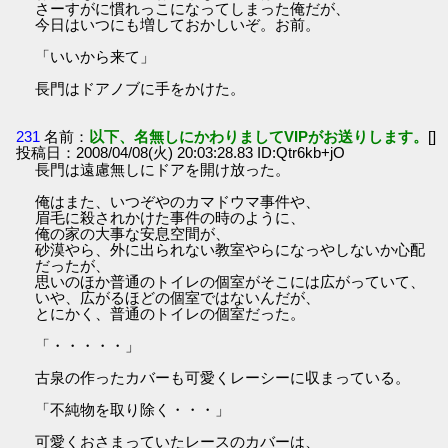
さーすがに慣れっこになってしまった俺だが、
今日はいつにも増しておかしいぞ。お前。
「いいから来て」
長門はドアノブに手をかけた。
231
名前：
以下、名無しにかわりましてVIPがお送りします。
[]
投稿日：2008/04/08(火) 20:03:28.83 ID:Qtr6kb+jO
長門は遠慮無しにドアを開け放った。
俺はまた、いつぞやのカマドウマ事件や、
眉毛に殺されかけた事件の時のように、
俺の家の大事な安息空間が、
砂漠やら、外に出られない教室やらになっやしないか心配
だったが、
思いのほか普通のトイレの個室がそこには広がっていて、
いや、広がるほどの個室ではないんだが、
とにかく、普通のトイレの個室だった。
「・・・・・」
古泉の作ったカバーも可愛くレーシーに収まっている。
「不純物を取り除く・・・」
可愛くおさまっていたレースのカバーは、