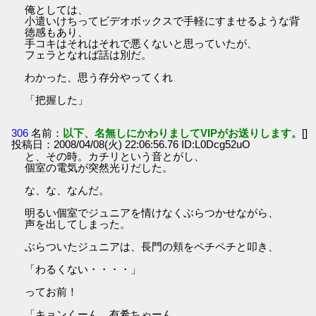
俺としては、
小遣いけちってビデオボックスで手軽にすませるような背
徳感もあり、
手コキはそれはそれで悪くないと思っていたが、
フェラとなれば話は別だ。
わかった、思う存分やってくれ
「把握した」
306
名前：
以下、名無しにかわりましてVIPがお送りします。
[]
投稿日：2008/04/08(火) 22:06:56.76 ID:L0Dcg52uO
と、その時。カチリという音とがし、
個室の電気が突然光りだした。
な、な、なんだ。
明るい個室でジュニアを情けなくぶらつかせながら、
声を出してしまった。
ぶらついたジュニアは、長門の頬をペチペチと叩き、
「わるくない・・・・」
ってお前！
「キョンくーん、有希ちゃーん