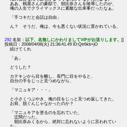
ああ、鶴屋さんの豪邸で、朝比奈さんを陵辱したのが、
俺の人生でクライマックスに素敵な出来事だったなぁ。
「手コキだと会話は自由」
ん？ そうだ、俺は、今も悪くない状況に置かれている。
292
名前：
以下、名無しにかわりましてVIPがお送りします。
[]
投稿日：2008/04/08(火) 21:36:41.49 ID:Qtr6kb+jO
続けてくれ
「あ」
どうした？
カテキンから目を離し、長門に目をやると、
自分の手をじっと見つめながら、
「マニュキア・・・」
と小さくつぶやき、俺の目をじっと見つめ返してきた。
お前、脱ぐんじゃなかったのか？
「マニュキアを塗るのを忘れていた、
迂闊だった。
朝比奈みくるから、絶対に忘れないように言われてい
た」