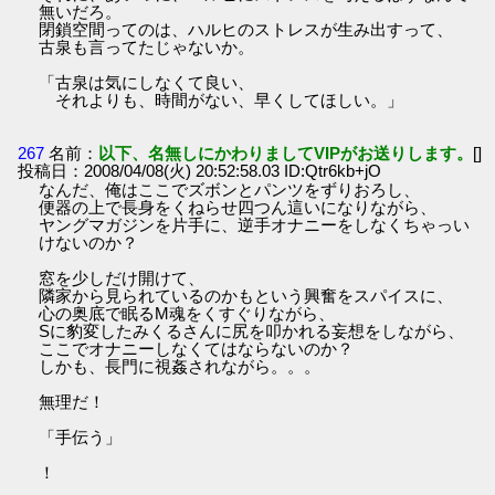
無いだろ。
閉鎖空間ってのは、ハルヒのストレスが生み出すって、
古泉も言ってたじゃないか。
「古泉は気にしなくて良い、
それよりも、時間がない、早くしてほしい。」
267
名前：
以下、名無しにかわりましてVIPがお送りします。
[]
投稿日：2008/04/08(火) 20:52:58.03 ID:Qtr6kb+jO
なんだ、俺はここでズボンとパンツをずりおろし、
便器の上で長身をくねらせ四つん這いになりながら、
ヤングマガジンを片手に、逆手オナニーをしなくちゃっい
けないのか？
窓を少しだけ開けて、
隣家から見られているのかもという興奮をスパイスに、
心の奥底で眠るM魂をくすぐりながら、
Sに豹変したみくるさんに尻を叩かれる妄想をしながら、
ここでオナニーしなくてはならないのか？
しかも、長門に視姦されながら。。。
無理だ！
「手伝う」
！