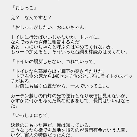
「おしっこ」
え？ なんですと？
「おしっこがしたい、おにいちゃん」
トイレに行けばいいじゃないか、トレイに。
なんでわざわざ俺に報告するんだ。
あと、おにいちゃんと呼ぶのはやめてくれないか。
もう一つ加えると、そういった台詞を棒読みは良くない。
「トイレの場所しらない、つれていって」
「トイレなら部屋を出て廊下の突き当たりだ、
ドア右側の床から140センチ位のところにライトのスイッ
チがある、
お前にも届く位置だから、一人でいってこい。
カーテン越しの街灯の光で逆行となり表情は見えないが、
かすかに何かを考えた風な動きをして、長門はいいはなっ
た。
「いっしょにきて」
決意のこもった声だ、俺は知っている、
こうなったら梃でも意地を張るのが長門有希という人間、
いや宇宙人の特徴だったんだ。