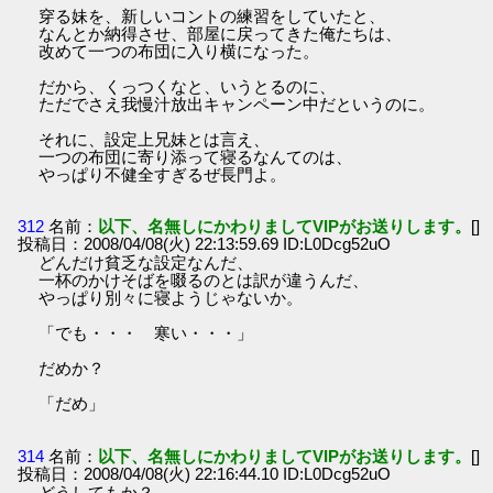
穿る妹を、新しいコントの練習をしていたと、
なんとか納得させ、部屋に戻ってきた俺たちは、
改めて一つの布団に入り横になった。
だから、くっつくなと、いうとるのに、
ただでさえ我慢汁放出キャンペーン中だというのに。
それに、設定上兄妹とは言え、
一つの布団に寄り添って寝るなんてのは、
やっぱり不健全すぎるぜ長門よ。
312
名前：
以下、名無しにかわりましてVIPがお送りします。
[]
投稿日：2008/04/08(火) 22:13:59.69 ID:L0Dcg52uO
どんだけ貧乏な設定なんだ、
一杯のかけそばを啜るのとは訳が違うんだ、
やっぱり別々に寝ようじゃないか。
「でも・・・ 寒い・・・」
だめか？
「だめ」
314
名前：
以下、名無しにかわりましてVIPがお送りします。
[]
投稿日：2008/04/08(火) 22:16:44.10 ID:L0Dcg52uO
どうしてもか？