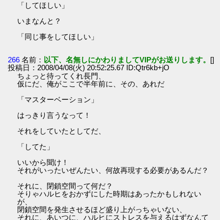
「してほしい」
いまなんと？
「同じ事をしてほしい」
266
名前：
以下、名無しにかわりましてVIPがお送りします。
[]
投稿日：2008/04/08(火) 20:52:25.67 ID:Qtr6kb+jO
ちょっと待ってくれ長門、
仮にだ、俺がここで半年前に、その、あれだ
「マスターベーション」
はっきり言うなって！
それをしていたとしてだ、
「してた」
いいから聞け！
それがいったいぜんたい、何故再現する必要があるんだ？
それに、閉鎖空間って何だ？
そりゃハルヒをおかずにした時期はあったかもしれない
が、
閉鎖空間を発生させるほど盛り上がっちゃいない、
それに、あいつに、ハルヒにストレスを与えるはずなんて