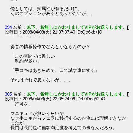
俺としては、姉属性が有るだけに、
そのオプションがあるとありがたいが、、
294
名前：
以下、名無しにかわりましてVIPがお送りします。
[]
投稿日：2008/04/08(火) 21:37:37.40 ID:Qtr6kb+jO
「・・・・・・」
得意の情報操作でなんとかならんのか？
「この空間では難しい
制約が多い」
「手コキはあきらめて、口で試す事にする」
それはそれで悪くないが。。。
305
名前：
以下、名無しにかわりましてVIPがお送りします。
[]
投稿日：2008/04/08(火) 22:05:24.09 ID:L0Dcg52uO
「許可を」
マニキュアが無いくらいで、
なぜ手コキからフェラに移行するのか俺には理解できなか
ったが、
長門は長門也に顧客満足度を考えての事なんだろう。