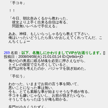
「手コキ」
！！
「今日、朝比奈みくるから教わった、
彼女より上手く出来る自信は有る、
問題無いレベルで手伝える」
ああ、神様、もしいらっしゃるなら教えて下さい。
俺はいったいどうしたら良いかおしえてくれってんだ、こ
んちくしょー
269
名前：
以下、名無しにかわりましてVIPがお送りします。
[]
投稿日：2008/04/08(火) 21:01:03.14 ID:Qtr6kb+jO
俺が心の奥底に眠るM魂を必至に押さえながら、
トイレの個室で立ち尽くしていると、
長門は何を考えたのか、パジャマを脱ぎ始めた。
「手伝う」
わかった、いままでお前の言う事を聞いて、
悪いことになった事は無い、
今も、とても素敵な事が始まりそうな予感が有る。
手コキも嫌いじゃないし、お前が脱ぎたいなら、
そうしてもらったほうが俺も助かる。
長門が小さくうなずく。