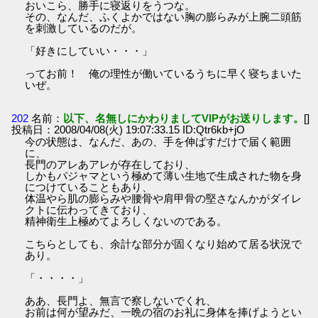
おいこら、勝手に寝返りをうつな。
その、なんだ、ふくよかではない胸の膨らみが上腕二頭筋
を刺激しているのだが。
「好きにしていい・・・」
ってお前！ 俺の理性が働いているうちに早く寝ちまいた
いぜ。
202
名前：
以下、名無しにかわりましてVIPがお送りします。
[]
投稿日：2008/04/08(火) 19:07:33.15 ID:Qtr6kb+jO
今の状態は、なんだ、あの、手を伸ばすだけで届く範囲
に、
長門のアレあアレが存在しており、
しかもパジャマという極めて薄い生地で生成された物を身
につけていることもあり、
体温やら肌の膨らみや腰骨や肩甲骨の堅さなんかがダイレ
クトに伝わってきており、
精神衛生上極めてよろしくないのである。
こちらとしても、余計な部分が固くなり始めて居る状況で
あり。
「・・・・」
ああ、長門よ、無言で察しないでくれ、
お前は何が望みだ、一晩の宿のお礼に身体を捧げようとい