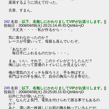
蒸発するように消えて行った。
古泉、すまん。
242
名前：
以下、名無しにかわりましてVIPがお送りします。
[]
投稿日：2008/04/08(火) 20:21:14.45 ID:Qtr6kb+jO
「大丈夫・・・・私が作るから・・・」
気に食わなかったのか？
レースが可愛いって、母親も喜んでいたぞ。
「あなたが・・・
毎日手にふれるものだから・・・」
まぁ、いい。それで、このトイレがどうしたんだ？
俺にはいたって普通のトイレにしか見えないが。
俺が電気のスイッチを探ろうと、手を伸ばすと、
長門はその手を掴んで、自分の胸元へ引き寄せた。
249
名前：
以下、名無しにかわりましてVIPがお送りします。
[]
投稿日：2008/04/08(火) 20:25:00.15 ID:Qtr6kb+jO
以外に力が強いんだな、
で、なんだよ長門、電気を付けられて困る事でもあるの
か？
あと、薄い布一枚越しにお前の胸を触っているんだが、