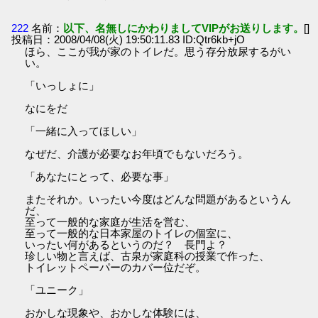
222
名前：
以下、名無しにかわりましてVIPがお送りします。
[]
投稿日：2008/04/08(火) 19:50:11.83 ID:Qtr6kb+jO
ほら、ここが我が家のトイレだ。思う存分放尿するがい
い。
「いっしょに」
なにをだ
「一緒に入ってほしい」
なぜだ、介護が必要なお年頃でもないだろう。
「あなたにとって、必要な事」
またそれか。いったい今度はどんな問題があるというん
だ、
至って一般的な家庭が生活を営む、
至って一般的な日本家屋のトイレの個室に、
いったい何があるというのだ？ 長門よ？
珍しい物と言えば、古泉が家庭科の授業で作った、
トイレットペーパーのカバー位だぞ。
「ユニーク」
おかしな現象や、おかしな体験には、