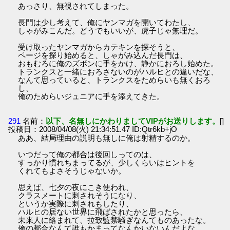
あっさり、無視されてしまった。
長門は少し考えて、俺にヤンマガを開いてわたし、
しゃがみこんだ。どうでもいいが、虎子じゃ無理だ。
受け取ったヤンマガからカテキンを探そうと、
ページを探り始めると、しゃがみ込んだ長門は、
おもむろに俺のズボンに手をかけ、静かにおろし始めた。
トランクスと一緒におろさないのがハルヒとの違いだな、
なんて思っていると、トランクスをためらいも無くおろ
し、
俺のためらいジュニアに手を添えてきた。
291
名前：
以下、名無しにかわりましてVIPがお送りします。
[]
投稿日：2008/04/08(火) 21:34:51.47 ID:Qtr6kb+jO
ああ、結局理由の説明も無しに俺は射精するのか。
いつだって俺の都合は後回しってのは、
すっかり慣れちまってるが、少しくらいはヒントを
くれてもよさそうじゃないか。
思えば、七夕の夜にこき使われ、
クラスメートに刺されそうになり、
というか実際に刺されもしたり、
ハルヒの居ない世界に飛ばされたかと思ったら、
未来人に絡まれて、拉致監禁騒ぎなんてものあったな。
俺の都合なんて誰もかまってなんかいないんだよな。