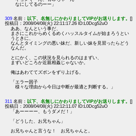
なにしてるのーー」
309
名前：
以下、名無しにかわりましてVIPがお送りします。
[]
投稿日：2008/04/08(火) 22:11:17.26 ID:L0Dcg52uO
ああ、なんという事だ、
まさにこれからめくるめくハッスルタイムが始まろうとい
うときに、
なんとタイミングの悪い妹だ、新しい妹を見習ったらどう
なんだ。
とにかく、この状況を見られるのはまずい、
まずいどころか近親相姦じゃないか。
俺はあわててズボンをずり上げる。
「エラー因子
様々な理由から今日は中断が最適と判断する。」
311
名前：
以下、名無しにかわりましてVIPがお送りします。
[]
投稿日：2008/04/08(火) 22:12:11.07 ID:L0Dcg52uO
「あーーーー、もうダメだ！」
「どうした、お兄ちゃん」
お兄ちゃんと言うな！ お兄ちゃんと。