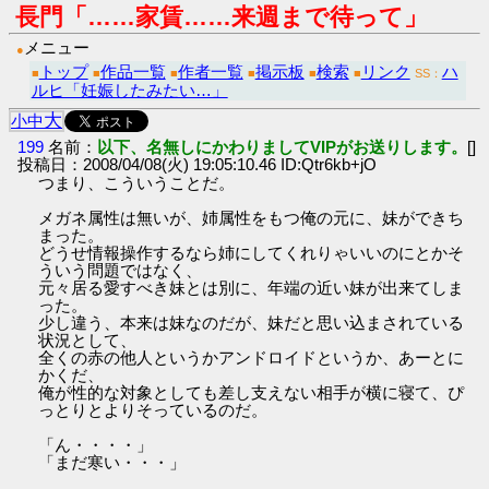
長門「……家賃……来週まで待って」
メニュー
●
トップ
作品一覧
作者一覧
掲示板
検索
リンク
ハ
■
■
■
■
■
■
SS：
ルヒ「妊娠したみたい…」
大
小
中
199
名前：
以下、名無しにかわりましてVIPがお送りします。
[]
投稿日：2008/04/08(火) 19:05:10.46 ID:Qtr6kb+jO
つまり、こういうことだ。
メガネ属性は無いが、姉属性をもつ俺の元に、妹ができち
まった。
どうせ情報操作するなら姉にしてくれりゃいいのにとかそ
ういう問題ではなく、
元々居る愛すべき妹とは別に、年端の近い妹が出来てしま
った。
少し違う、本来は妹なのだが、妹だと思い込まされている
状況として、
全くの赤の他人というかアンドロイドというか、あーとに
かくだ、
俺が性的な対象としても差し支えない相手が横に寝て、ぴ
っとりとよりそっているのだ。
「ん・・・・」
「まだ寒い・・・」