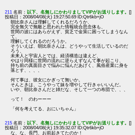
211
名前：
以下、名無しにかわりましてVIPがお送りします。
[]
投稿日：2008/04/08(火) 19:27:50.69 ID:Qtr6kb+jO
朝比奈さんは理解してくれるだろうか、
完全無欠で無敵と思われた情報統合思念体も、
世間の波にはあらがえず、貧乏で金策に困ってしまうなん
て、
理解してくれるのだろうか。
そういえば、朝比奈さんは、どうやって生活しているのだ
ろう、
未来人と宇宙人とでは、経済構造は違えど、
やはり同様に世間の流れに逆らえずなんて事が起こり、
持ち前の真面目さで悩みに悩んだあげく、風俗産業に身を
落とす、、、、
何て事は、彼女にかぎって無いか。
そんときは、こうやって妹を増やして行きゃいいんだ。
いや、朝比奈さんだと姉だな、そして一つの布団で、、、
って！ のわーーー
「何を考えてる、おにいちゃん」
215
名前：
以下、名無しにかわりましてVIPがお送りします。
[]
投稿日：2008/04/08(火) 19:35:32.07 ID:Qtr6kb+jO
な、な、長門、お前起きてたのか！