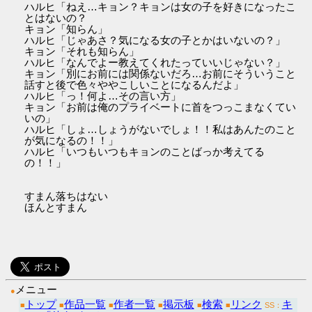
ハルヒ「ねえ…キョン？キョンは女の子を好きになったこ
とはないの？
キョン「知らん」
ハルヒ「じゃあさ？気になる女の子とかはいないの？」
キョン「それも知らん」
ハルヒ「なんでよー教えてくれたっていいじゃない？」
キョン「別にお前には関係ないだろ…お前にそういうこと
話すと後で色々ややこしいことになるんだよ」
ハルヒ「っ！何よ…その言い方」
キョン「お前は俺のプライベートに首をつっこまなくてい
いの」
ハルヒ「しょ…しょうがないでしょ！！私はあんたのこと
が気になるの！！」
ハルヒ「いつもいつもキョンのことばっか考えてる
の！！」
すまん落ちはない
ほんとすまん
メニュー
●
トップ
作品一覧
作者一覧
掲示板
検索
リンク
キ
■
■
■
■
■
■
SS：