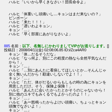
ハルヒ「いいから早くきなさい！団長命令よ」
ハルヒ「体重いし頭痛いし…キョンはまだ来ないの？」
ピンポーン
ハルヒ「来た！！！」
ハルヒ「遅いわよキョン」
キョン「…」
ハルヒ「早く部屋にあがりなさいよ」
885
名前：
以下、名無しにかわりましてVIPがお送りします。
[]
投稿日：2008/04/11(金) 02:08:06.85 ID:i/Zca4AR0
キョン「体…だるそうだな」
ハルヒ「なっ何よ。別にこの程度の熱なら全然平気なんだ
から！」
キョン「…」
ハルヒ「…別にあんたに看病してほしいとか…そんんじゃ
全く無いんだから！勘違いしないでよ！！」
キョン「…」
ハルヒ「ただ、体がだるいからもしもの時の為にキョンを
用意しただけ。そう、保険よ保険！」
ハルヒ「あんたに会いたかったとかそうのじゃないから！
別に他のユキでもみくるでもよかったのよ！！」
キョン「…」
ハルヒ「あー怒鳴ったからよけい頭痛い。ちょっとキョン
頭撫でなさいよ！」
キョン「…」