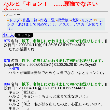
ハルヒ「キョン！ ……頭撫でなさい
よ……」
メニュー
●
トップ
作品一覧
作者一覧
掲示板
検索
リンク
シ
■
■
■
■
■
■
SS：
ンジ「あけましておめでとう、アスカ」アスカ「おめでと
う」
大
小
中
875
名前：
以下、名無しにかわりましてVIPがお送りします。
[]
投稿日：2008/04/11(金) 01:36:26.03 ID:i/Zca4AR0
だれか話題くれ
876
名前：
以下、名無しにかわりましてVIPがお送りします。
[sage] 投稿日：2008/04/11(金) 01:38:25.28 ID:b+vXqyei0
>>875
ハルヒが頭痛or発熱でわめく→撫でなさいよとキョンに(ry
884
名前：
以下、名無しにかわりましてVIPがお送りします。
[]
投稿日：2008/04/11(金) 02:07:56.68 ID:i/Zca4AR0
キョン「電話だ」
ハルヒ「キョンー！ちょっと家まで来なさいよ」
キョン「…」
ハルヒ「何よ…私が熱を出したのよ。心配じゃないの？」
キョン「…」