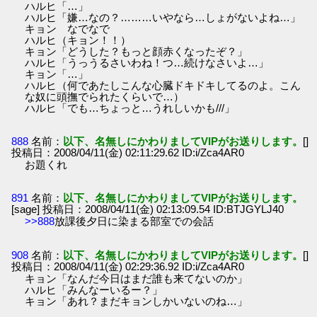
ハルヒ「…」
ハルヒ「嫌…なの？………いやなら…しょがないよね…」
キョン なでなで
ハルヒ（キョン！！）
キョン「どうした？もっと顔赤くなったぞ？」
ハルヒ「うっうるさいわね！つ…続けなさいよ…」
キョン「…」
ハルヒ（何であたしこんな心臓ドキドキしてるのよ。こん
な奴に頭撫でられたくらいで…）
ハルヒ「でも…ちょっと…うれしいかも///」
888
名前：
以下、名無しにかわりましてVIPがお送りします。
[]
投稿日：2008/04/11(金) 02:11:29.62 ID:i/Zca4AR0
お題くれ
891
名前：
以下、名無しにかわりましてVIPがお送りします。
[sage] 投稿日：2008/04/11(金) 02:13:09.54 ID:BTJGYLJ40
>>888
放課後夕日に染まる部室での会話
908
名前：
以下、名無しにかわりましてVIPがお送りします。
[]
投稿日：2008/04/11(金) 02:29:36.92 ID:i/Zca4AR0
キョン「なんだ今日はまだ誰も来てないのか」
ハルヒ「みんなーいるー？」
キョン「あれ？まだキョンしかいないのね…」