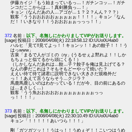
伊藤カイジ「もう始まっているっ…！ガチンコッ…！ガチ
ンコだここからは…！真剣勝負っ…！」
キョン（なんだあの人…アゴが…１？２？んん？？？）
観客「ううおおおおおぉぉぉぉぉ！！！！」キョン「なん
だ！！いきなり！！うおおおぉぉっっっ！！」
372
名前：
以下、名無しにかわりましてVIPがお送りします。
[sage] 投稿日：2008/04/08(火) 22:18:58.12 ID:UUo0U4ab0
ハルヒ「見て!!見てよっ！！キョンッ！！あの餃子！！！う
はっwww」
古泉「まるで人がゴミの（ry」(うるせぇよ黙れよ！！しか
もちょっと似てるから頭にくる！）
（しかしなんだあれは…餃…子？餃子を俺は見上げてる？
なんの夢だこれは？そもそもどーやって焼いた？
ええい待て待て諸君に説明できない大きさだ規格外だ
っ！！あえて言うならそう…クジラ？
馬鹿馬鹿しいのはわかっている！だが今、目の前にあるの
は…まさしく…）
観客「うう魚おおおおおぉぉぉぉぉぉぉぉっっ
っ！！！！」
373
名前：
以下、名無しにかわりましてVIPがお送りします。
[sage] 投稿日：2008/04/08(火) 22:30:10.49 ID:UUo0U4ab0
キョン「！！！！！あいつら！！！」
剛「ガツガツッ！！うはっ！！うめぇぞ！！こいつはうめ