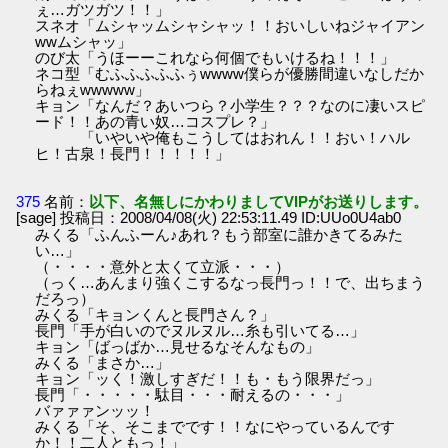
ぇ…ガツガツ！！」
スネオ「ムシャッムシャシャッ！！おいしいねジャイアン
wwムシャッ」
のび太「うほーーこれなら何個でもいけるね！！！」
ネコ型「むふふふふふぅwwww僕らが優勝間違いなしだか
らねぇwwwww」
キョン「なんだ？あいつら？小学生？？？なのに凄いスピ
ード！！あの青い奴…コスプレ？」
「いやいや俺もこうしてはおれん！！おい！ハル
ヒ！古泉！長門！！！！！」
375
名前：
以下、名無しにかわりましてVIPがお送りします。
[sage] 投稿日：2008/04/08(火) 22:53:11.49 ID:UUo0U4ab0
みくる「ふんふーん♪あれ？もう部室に誰かきてるみた
い…」
（・・・・意外と太くて立派・・・）
（っく…あんまり強くこするなっ長門っ！！で、出ちまう
だろっ）
みくる「キョンくんと長門さん？」
長門「手が白いのでヌルヌル…糸も引いてる…」
キョン「ばっばか…見せるなそんなもの」
みくる「まさか…」
キョン「ッく！激しすぎだ！！も・もう限界だっ」
長門「・・・・・駄目・・・耐えるの・・・」
バァァァンッッ！
みくる「そ、そこまでです！！なにやっているんです
か！！二人ともっ！」