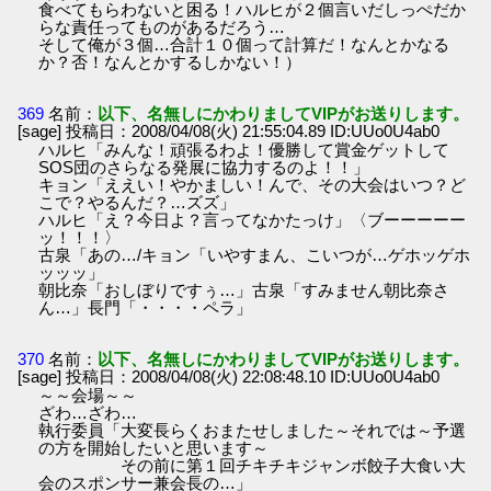
食べてもらわないと困る！ハルヒが２個言いだしっぺだか
らな責任ってものがあるだろう…
そして俺が３個…合計１０個って計算だ！なんとかなる
か？否！なんとかするしかない！）
369
名前：
以下、名無しにかわりましてVIPがお送りします。
[sage] 投稿日：2008/04/08(火) 21:55:04.89 ID:UUo0U4ab0
ハルヒ「みんな！頑張るわよ！優勝して賞金ゲットして
SOS団のさらなる発展に協力するのよ！！」
キョン「ええい！やかましい！んで、その大会はいつ？ど
こで？やるんだ？…ズズ」
ハルヒ「え？今日よ？言ってなかたっけ」〈ブーーーーー
ッ！！！〉
古泉「あの…/キョン「いやすまん、こいつが…ゲホッゲホ
ッッッ」
朝比奈「おしぼりですぅ…」古泉「すみません朝比奈さ
ん…」長門「・・・・ペラ」
370
名前：
以下、名無しにかわりましてVIPがお送りします。
[sage] 投稿日：2008/04/08(火) 22:08:48.10 ID:UUo0U4ab0
～～会場～～
ざわ…ざわ…
執行委員「大変長らくおまたせしました～それでは～予選
の方を開始したいと思います～
その前に第１回チキチキジャンボ餃子大食い大
会のスポンサー兼会長の…」