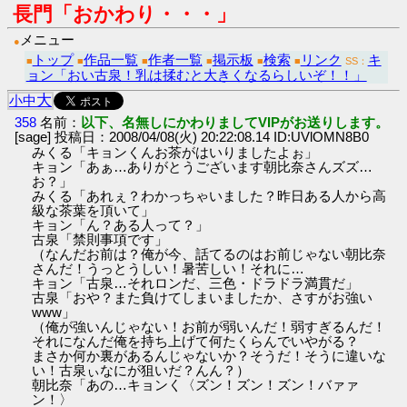
長門「おかわり・・・」
メニュー
●
トップ
作品一覧
作者一覧
掲示板
検索
リンク
キ
■
■
■
■
■
■
SS：
ョン「おい古泉！乳は揉むと大きくなるらしいぞ！！」
大
小
中
358
名前：
以下、名無しにかわりましてVIPがお送りします。
[sage] 投稿日：2008/04/08(火) 20:22:08.14 ID:UVlOMN8B0
みくる「キョンくんお茶がはいりましたよぉ」
キョン「あぁ…ありがとうございます朝比奈さんズズ…
お？」
みくる「あれぇ？わかっちゃいました？昨日ある人から高
級な茶葉を頂いて」
キョン「ん？ある人って？」
古泉「禁則事項です」
（なんだお前は？俺が今、話てるのはお前じゃない朝比奈
さんだ！うっとうしい！暑苦しい！それに…
キョン「古泉…それロンだ、三色・ドラドラ満貫だ」
古泉「おや？また負けてしまいましたか、さすがお強い
www」
（俺が強いんじゃない！お前が弱いんだ！弱すぎるんだ！
それになんだ俺を持ち上げて何たくらんでいやがる？
まさか何か裏があるんじゃないか？そうだ！そうに違いな
い！古泉ぃなにが狙いだ？んん？）
朝比奈「あの…キョンく〈ズン！ズン！ズン！バァァ
ン！〉