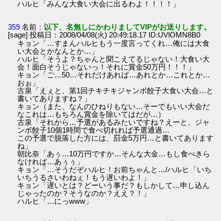
ハルヒ「みんな大食い大会に出るわよ！！！！」
359
名前：
以下、名無しにかわりましてVIPがお送りします。
[sage] 投稿日：2008/04/08(火) 20:49:18.17 ID:UVlOMN8B0
キョン「…すまんハルヒもう一度言ってくれ…俺には大食
い大会とかなんとか…」
ハルヒ「そうよ？ちゃんと聞こえてるじゃない！大食い大
会！面白そうじゃないっ！それに賞金50万円！！！」
キョン「ご…50…それだけあれば…あれとか…これとか…
おぉ」
古泉「えぇと、第1回チキチキジャンボ餃子大食い大会…と
書いてありますね？」
キョン（また、なんのひねりもない…そーでもいい大会だ
なこれは…もちろん賞金を除いてはだが…）
古泉「それから…予選があるみたいですね？えーと、ジャ
ンボ餃子10個1時間で食べ切れれば予選通過…
この予選で脱落した方には、罰金5万円…と書いてあります
ね」
朝比奈「あぅ…10万円ですか…そんな大金…もし食べきら
なければ…あぅぅ」
キョン「…そうだぞハルヒ！お前ちゃんと…/ハルヒ「いち
いちうるさいわねぇ！もう遅いわよ！」
キョン「遅いとは？どーいう事だ？もしかして…申し込ん
じゃったのか？そうなのか？ええ？！」
ハルヒ「…にっwww」