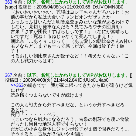
363
名前：
以下、名無しにかわりましてVIPがお送りします。
[sage] 投稿日：2008/04/08(火) 21:00:00.68 ID:UVlOMN8B0
（おいおいおいおい、冗談はヨシ子ちゃんだろハルヒ！お
前の事だから私は大食いチャンピオンだぜぇとか
ふっふっふ甘いんだよ明智巡査ぁみたいな策があるわけで
もない、見切り発車なんだろ？見てみろウチの団員を）
古泉「さすが団長！すばらしぃです！」（なにが素晴らし
いですだ！死ね！市ねじゃなくて死んでしまえ！）
朝比奈「…あぅぅ…ひっく」（あぁ愛しの朝比奈さんw甘い
モノならどこまでもーって感じだが、今回は餃子だ！餃
子！
うるおしい朝比奈さんが餃子など！！考えたくもない！こ
の人も戦力からはず）
367
名前：
以下、名無しにかわりましてVIPがお送りします。
[]
投稿日：2008/04/08(火) 21:44:42.84 ID:UUo0U4ab0
>>363
の続きです 我が家に帰ってきたからIDが違うけど気
にせず
読み憎くつまらないですが続けます
この人も戦力から外すべきだな、というか外すべきだろ…
あとは…
長門「・・・・・ペラ」
（こいつなら戦力になるだろう、古泉の別荘でも凄い食欲
だったし尚且つ地球人類ですらない！
だがこの小さな身体にジャンボ餃子が１個で限界だろう…
そうすると…古泉が３個いや４個は