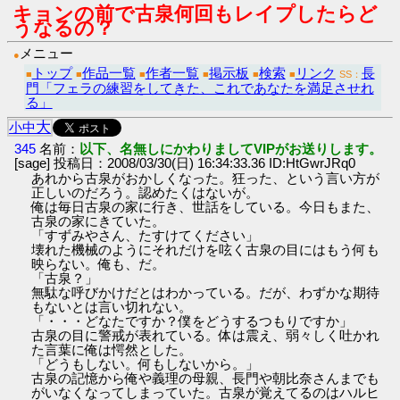
キョンの前で古泉何回もレイプしたらど
うなるの？
メニュー
●
トップ
作品一覧
作者一覧
掲示板
検索
リンク
長
■
■
■
■
■
■
SS：
門「フェラの練習をしてきた、これであなたを満足させれ
る」
大
小
中
345
名前：
以下、名無しにかわりましてVIPがお送りします。
[sage] 投稿日：2008/03/30(日) 16:34:33.36 ID:HtGwrJRq0
あれから古泉がおかしくなった。狂った、という言い方が
正しいのだろう。認めたくはないが。
俺は毎日古泉の家に行き、世話をしている。今日もまた、
古泉の家にきていた。
「すずみやさん、たすけてください」
壊れた機械のようにそれだけを呟く古泉の目にはもう何も
映らない。俺も、だ。
「古泉？」
無駄な呼びかけだとはわかっている。だが、わずかな期待
もないとは言い切れない。
「・・・どなたですか？僕をどうするつもりですか」
古泉の目に警戒が表れている。体は震え、弱々しく吐かれ
た言葉に俺は愕然とした。
「どうもしない。何もしないから。」
古泉の記憶から俺や義理の母親、長門や朝比奈さんまでも
がいなくなってしまっていた。古泉が覚えてるのはハルヒ