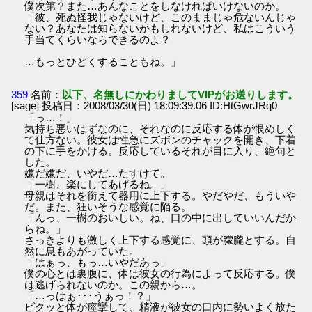
僕次第？また…あんなことをしなければいけないのか。
「彼、死ぬ怪我じゃないけど、このままじゃ危ないんじゃ
ない？あなたは知らないかもしれないけど、私はこういう
手当てくらいならできるのよ？
…もっとひどくすることもね。」
359
名前：
以下、名無しにかわりましてVIPがお送りします。
[sage] 投稿日：2008/03/30(日) 18:09:39.06 ID:HtGwrJRq0
「っ…！」
気持ち悪いはずなのに、それなのに反応する体が恨めしく
て仕方ない。彼女は性急にズボンのチャックを開き、下着
の下に手をかける。反応しているそれが目に入り、絶句と
した。
嫌だ嫌だ、いやだ…たすけて。
「一樹、楽にしてあげるね。」
母親はそれを銜えて器用に上下する。やだやだ、もういや
だ。また、狂いそうな感覚に陥る。
「んっ、一樹のおいしい。ね、口の中に出していいんだか
らね。」
さっきよりも激しく上下する感覚に、頭が朦朧とする。自
然に息もあがっていた。
「はぁっ、もっ…いやだあっ」
僕の心とは裏腹に、体は彼女の行為によって反応する。僕
は逃げられないのか。この親から…。
「…っはぁ･･･うぁっ！？」
ビクッと体が痙攣して、精液が彼女の口内に勢いよく放た