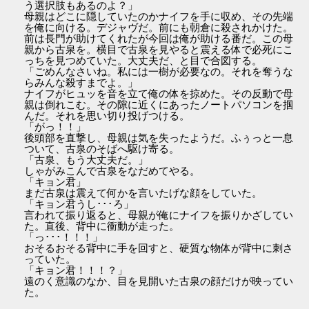
う選択肢もあるのよ？」
母親はどこに隠していたのかナイフを手に収め、その先端
を俺に向ける。デジャヴだ。前にも朝倉に殺されかけた。
前は長門が助けてくれたが今回は俺が助ける番だ。この母
親から古泉を。横目で古泉を見やると震える体で必死にこ
っちを見つめていた。大丈夫だ、と目で合図する。
「ごめんなさいね。私には一樹が必要なの。それを奪うな
らみんな殺すまでよ。」
ナイフがヒュッを音を立て俺の体を掠めた。その反動で母
親は倒れこむ。その隙に近くにあったノートパソコンを掴
んだ。それを思い切り投げつける。
「がっ！！」
後頭部を直撃し、母親は気を失ったようだ。ふぅっと一息
ついて、古泉のそばへ駆け寄る。
「古泉、もう大丈夫だ。」
しゃがみこんで古泉をなだめてやる。
「キョン君」
まだ古泉は震えて何かを言いたげな顔をしていた。
「キョン君うし･･･ろ」
言われて振り返ると、母親が俺にナイフを振りかざしてい
た。直後、背中に衝動が走った。
「っ･･･！！！」
おそるおそる背中に手を回すと、硬質な物体が背中に刺さ
っていた。
「キョン君！！！？」
遠のく意識のなか、目を見開いた古泉の顔だけが映ってい
た。