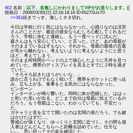
402
名前：
以下、名無しにかわりましてVIPがお送りします。
[]
投稿日：2008/03/30(日) 22:16:18.16 ID:Rt27SUsT0
>>361
続きでっす。激しくネタ切れ。
今日は学校に行く気にはならなかった。心残りなのは涼宮
さんのことだが、最近の彼女ならむしろ心配してくれるだ
ろう。学校に休むと連絡し、もう一度ベッドに沈んだ。
森さんはもう安心していい、と言った。けど、あの母親が
そのままでいるはずもない。それから、母親の最後の言葉
が耳から離れない。考えないように考えないようにと思う
ほど、考えてしまう。
そのまま何時間かベッドの上で放心したように天井を見つ
めていた。携帯のディスプレイを見るとすでに２時を過ぎ
ていた。
「そろそろ起きたほうがいいな。」
誰かに言うわけでもなく呟いて、携帯をポケットに突っ込
み、立ち上がる。食事をとる気分にはならなかった。
ピンポーン
インターホンが鳴り響いた。同時に体が恐縮した。ははっ
と乾いた笑いが出る。どこまで自分は母親に怯えているの
だろう。もう母親はこない。わかっていても、不安だっ
た。
ガチャリと音を立てて開いたのは玄関の扉だろう。でも鍵
はかけたはずだ…。
警戒心が強くなり、ゆっくりと玄関に近づく。その間も侵
入者はどんどんこちらへと距離を詰めていた。仕方な
い…、思い切ってその姿を確認した。