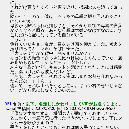
に。」
それだけ言うとくるっと振り返り、機関の人を追って帰っ
た。
助かった、のか。僕は、もうあの母親に振り回されること
はないのか。
母親から離れられた嬉しさと、それから最後の母親の言葉
がぐるぐると回る。あんな母親は大嫌いなはずなのに、す
こしだけ心配になっている自分がいる。
「う…」
倒れていたキョン君が、目を開け頭を抑えていた。考えを
振り切ってキョン君にそばに寄った。
「大丈夫ですか？背中、痛みませんか？」
キョン君の顔色はさっきに比べ格段によくなっていた。痛
み止めもきいているんだろう、安心した。
あんな母親だけど、キョン君を助けてくれたことには感謝
だ。傷つけたのも彼女だけれど。
「ああ、大丈夫だ。それより俺は…またお前を守れなかっ
たんだな。すまん。」
俯いて、それ以上話そうとしない。キョン君のせいじゃな
い。だから気にしなくていいのに。
361
名前：
以下、名無しにかわりましてVIPがお送りします。
[sage] 投稿日：2008/03/30(日) 18:10:08.78 ID:HtGwrJRq0
「僕は大丈夫ですよ、機関の人が助けてくれましたから。
とにかく、一度病院に行ったほうがいいでしょう。下にタ
クシーを呼びますので。」
手当てをしたといっても、それは個人手当てにすぎない。