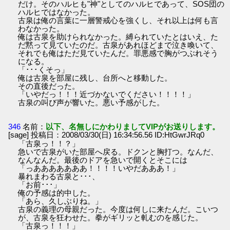
だけ。そのハルヒも"神"としてのハルヒであって、SOS団の
ハルヒではなかった。
古泉は俺の言葉に一層警戒心を強くし、それ以上は何も言
わなかった。
俺は古泉を助けられなかった。縛られていたとはいえ、た
だ黙って見ていたのだ。古泉があれほどまで泣き喚いて、
それでも俺はただ見ていたんだ。罪悪感で胸がつぶれそう
になる。
「･･･くそっ」
俺は古泉を部屋に残し、台所へと移動した。
その直後だった。
「いやだっ！！！近づかないでください！！！！」
古泉の叫び声が響いた。悪い予感がした。
346
名前：
以下、名無しにかわりましてVIPがお送りします。
[sage] 投稿日：2008/03/30(日) 16:34:56.56 ID:HtGwrJRq0
「古泉っ！！？」
急いで古泉がいた部屋へ戻る。ドクンと胸打つ。なんだ、
なんなんだ。最後のドアを急いで開くとそこには
「っあああああああ！！！！いやだあああ！」
暴れまわる古泉と･･･、
「お前･･･」
俺の予感は的中した。
「あら、久しぶりね。」
古泉の義理の母親だった。今度は何しに来たんだ。こいつ
が、古泉を狂わせた。拳がギリッと軋むのを感じた。
「古泉っ！！！」