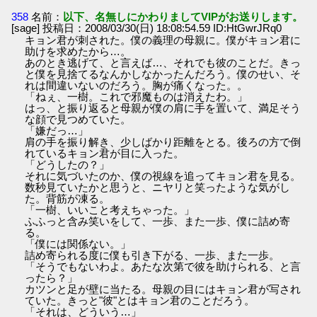
358
名前：
以下、名無しにかわりましてVIPがお送りします。
[sage] 投稿日：2008/03/30(日) 18:08:54.59 ID:HtGwrJRq0
キョン君が刺された。僕の義理の母親に。僕がキョン君に
助けを求めたから…。
あのとき逃げて、と言えば…、それでも彼のことだ。きっ
と僕を見捨てるなんかしなかったんだろう。僕のせい、そ
れは間違いないのだろう。胸が痛くなった。。
「ねぇ、一樹。これで邪魔ものは消えたわ。」
はっ、と振り返ると母親が僕の肩に手を置いて、満足そう
な顔で見つめていた。
「嫌だっ…」
肩の手を振り解き、少しばかり距離をとる。後ろの方で倒
れているキョン君が目に入った。
「どうしたの？」
それに気づいたのか、僕の視線を追ってキョン君を見る。
数秒見ていたかと思うと、ニヤリと笑ったような気がし
た。背筋が凍る。
「一樹、いいこと考えちゃった。」
ふふっと含み笑いをして、一歩、また一歩、僕に詰め寄
る。
「僕には関係ない。」
詰め寄られる度に僕も引き下がる、一歩、また一歩。
「そうでもないわよ。あたな次第で彼を助けられる、と言
ったら？」
カツンと足が壁に当たる。母親の目にはキョン君が写され
ていた。きっと"彼"とはキョン君のことだろう。
「それは、どういう…」