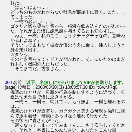
れた。
「はぁっはぁっ…」
どっちのものかわからない吐息が部屋中に響く。また、し
てしまった。
「一樹のおいしい。」
ゴクリと喉を鳴らす音から、精液を飲み込んだのがわかっ
た。それがまた僕に嫌悪感を与えてるとも知らずに。
「ねぇ、一樹。私のここ、もうグチャグチャなの。意味わ
かるわよね？」
そういってまもなく彼女が僕のうえに乗り、挿入しようと
身を乗り出す。
ガタンッ。
そのとき音を立ててドアが開かれた。そこにいたのはまぎ
れもなく機関の人たちだった。
「そこまでだ。古泉さん。」
360
名前：
以下、名無しにかわりましてVIPがお送りします。
[sage] 投稿日：2008/03/30(日) 18:09:57.38 ID:HtGwrJRq0
機関のひとりが、母親の行為を制止するように近づく。母
親は怯えた目で僕に泣きすがる。
「一樹っ、一樹っ、助けて…。もう嫌よ、一樹と離れるの
は…」
機関のひとりが近寄り、ガクガクと震える母親を強引に掴
んで服を着せ、母親はあっけなく連れて行かれた。
その後ろに森さんがいた。
「遅くなってしまってすみません…。もう安心してくださ
い。それと…本当にごめんなさい。あなたをこんな目