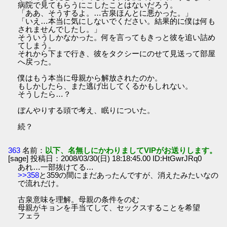
病院で見てもらうにこしたことはないだろう。
「ああ、そうするよ。…古泉ほんとに悪かった。」
「いえ…本当に気にしないでください。結果的に僕は何も
されませんでしたし。」
そういうしかなかった。何を言ってもきっと彼を追い詰め
てしまう。
それから下まで行き、彼をタクシーにのせて見送って部屋
へ戻った。
僕はもう本当に母親から解放されたのか。
もしかしたら、また逃げ出してくるかもしれない。
そうしたら…？
ぼんやりする頭で考え、眠りについた。
続？
363
名前：
以下、名無しにかわりましてVIPがお送りします。
[sage] 投稿日：2008/03/30(日) 18:18:45.00 ID:HtGwrJRq0
あれ…一部抜けてる…
>>358
と359の間にまだあったんですが、消えたみたいなの
で流れだけ。
古泉意味を理解。母親の条件をのむ
母親がキョンを手当てして、セックスすることを希望
フェラ