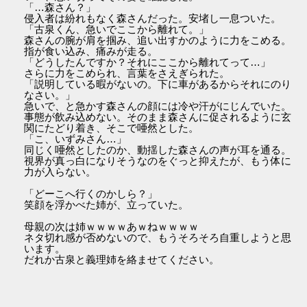
「…森さん？」
侵入者は紛れもなく森さんだった。安堵し一息ついた。
「古泉くん、急いでここから離れて。」
森さんの腕が肩を掴み、追い出すかのように力をこめる。
指が食い込み、痛みが走る。
「どうしたんですか？それにここから離れてって…」
さらに力をこめられ、言葉をさえぎられた。
「説明している暇がないの。下に車があるからそれにのり
なさい。」
急いで、と急かす森さんの顔には冷や汗がにじんでいた。
事態が飲み込めない。そのまま森さんに促されるように玄
関にたどり着き、そこで唖然とした。
「こ、いずみさん…」
同じく唖然としたのか、動揺した森さんの声が耳を通る。
視界が真っ白になりそうなのをぐっと抑えたが、もう体に
力が入らない。
「どーこへ行くのかしら？」
笑顔を浮かべた姉が、立っていた。
母親の次は姉ｗｗｗｗあｗねｗｗｗｗ
ネタ切れ感が否めないので、もうそろそろ自重しようと思
います。
だれか古泉と義理姉を絡ませてください。