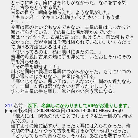
とっさに叫ぶ。俺にはそれしかなかった。なにをする気
だ、古泉をどうする気だ。
古泉の目が一瞬俺を捕らえた、ような気がした。
「キョン君･･･？キョン君助けてください！！もう嫌
だ・・・」
今度は気のせいでもなんでもない、古泉の目はしっかりと
俺と捕らえている。その目には涙が浮かんでいた。
俺は･･･どうする。古泉は言った、助けてと。前は何もでき
なかった。だが今回は？俺は縛られていない。いくらだっ
て助ける方法はあるはずだ。
「何いってるのよ、私は助けにきたのに。」
義理の母親は古泉の頬に手を添えて、いとおしそうにその
手を滑らせる。
「その手を離せよ！！」
叫ぶと同時に義理の母親につかみかかった。もうこいつの
思い通りにはさせない。古泉は俺が守る。
「痛いじゃない。悪い子ね。こんなのが一樹の友達だなん
て。一樹、友達は選びなさいと言ったでしょう？」
すっと古泉の手を離し、俺と向かい合う形になる。
347
名前：
以下、名無しにかわりましてVIPがお送りします。
[sage] 投稿日：2008/03/30(日) 16:35:14.05 ID:HtGwrJRq0
「他人には、関係のないことでしょう？私は一樹の"お母さ
ん"なの。」
諭すように俺に話すが、まったく耳には入らなかった。俺
の頭の中はどうやって古泉を助けるかでいっぱいだった。
「どうしてもって言うなら、そうね。あなたを殺すってい