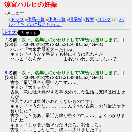
涼宮ハルヒの妊娠
メニュー
●
トップ
作品一覧
作者一覧
掲示板
検索
リンク
ハ
■
■
■
■
■
■
SS：
ルヒ｢キョンに殴れたわ…｣
大
小
中
7
名前：
以下、名無しにかわりましてVIPがお送りします。
[]
投稿日：2008/03/13(木) 23:05:21.26 ID:J5zj4GeLO
ハルヒ「古泉君最近太ったわね」
キョン「そうか？手見ても特にそうは思わんが」
ハルヒ「なんか……、……まあいいわ、気にしないで」
9
名前：
以下、名無しにかわりましてVIPがお送りします。
[]
投稿日：2008/03/13(木) 23:11:31.48 ID:J5zj4GeLO
古泉「最近具合が悪いんです……」
キョン「大丈夫か？」
古泉「急に吐き気がする事以外はまだ生活に支障は出ませ
んが、
涼宮さんには気付かれたくないものです」
キョン「そうだな……、……ん？おい古泉、お前最近ヤケ
食いした？」
古泉「え？ああ、最近お腹が空くので……、よくわかりま
したね」
キョン「じゃ食い過ぎなだけだろ、我慢しろ」
古泉「……もしかして、僕……太りました？」