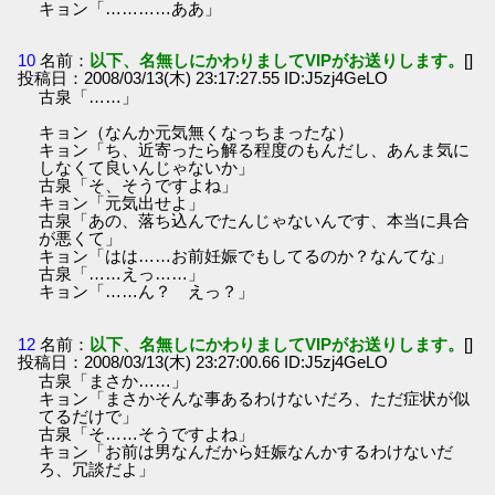
キョン「…………ああ」
10
名前：
以下、名無しにかわりましてVIPがお送りします。
[]
投稿日：2008/03/13(木) 23:17:27.55 ID:J5zj4GeLO
古泉「……」
キョン（なんか元気無くなっちまったな）
キョン「ち、近寄ったら解る程度のもんだし、あんま気に
しなくて良いんじゃないか」
古泉「そ、そうですよね」
キョン「元気出せよ」
古泉「あの、落ち込んでたんじゃないんです、本当に具合
が悪くて」
キョン「はは……お前妊娠でもしてるのか？なんてな」
古泉「……えっ……」
キョン「……ん？ えっ？」
12
名前：
以下、名無しにかわりましてVIPがお送りします。
[]
投稿日：2008/03/13(木) 23:27:00.66 ID:J5zj4GeLO
古泉「まさか……」
キョン「まさかそんな事あるわけないだろ、ただ症状が似
てるだけで」
古泉「そ……そうですよね」
キョン「お前は男なんだから妊娠なんかするわけないだ
ろ、冗談だよ」