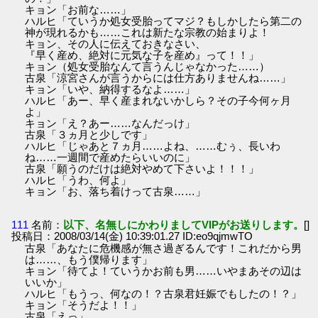
キョン「お前な……」
ハルヒ「ていうか処女受胎ってマジ？もしかしたら第二の
神が現れるかも……これは新たな宗教の始まりよ！
キョン、その人に伝えておきなさい、
『早く産め、絶対に元気な子を産め』って！！」
キョン（処女受胎なんて言うんじゃなかった……）
古泉「涼宮さんが言うからには仕方ありませんね……」
キョン「いや、納得するなよ……」
ハルヒ「あー、早く産まれないかしら？その子今何ヶ月
よ」
キョン「え？あー……なんだっけ」
古泉「３ヵ月と少しです」
ハルヒ「じゃあと７ヵ月……よね、……むぅ、長いわ
ね……一週間で産めたらいいのに」
古泉「願うのだけは絶対やめて下さいよ！！！」
ハルヒ「うわ、何よ」
キョン「お、落ち着けって古泉……」
111
名前：
以下、名無しにかわりましてVIPがお送りします。
[]
投稿日：2008/03/14(金) 10:39:01.27 ID:eo9qjmwTO
古泉「あなたに危機感が無さ過ぎるんです！これだから男
は……、もう僕帰ります」
キョン「待てよ！ていうかお前も男……いやまあその辺は
いいか」
ハルヒ「もうっ、何なの！？古泉君妊娠でもしたの！？」
キョン「そうだよ！！」
古泉「えっ」