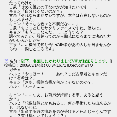
たってわけか」
古泉「せめて誰との子なのかが知りたいです……」
キョン「自分じゃないのか？」
古泉「それならまだマシですが、本当は存在しないものか
もしれません」
キョン「そっちも色々と不憫だな……」
古泉「ちょっとしたサクリファイスですね、僕らは」
キョン「もう……なんだ、……どうする？
調べてみたが、胎芽ってのから胎児になるまでに決めた方
がいいみたいだぞ」
古泉「……機関で知り合いの医者があの人しか居ませんか
らね……悩むところです」
35
名前：
以下、名無しにかわりましてVIPがお送りします。
[]
投稿日：2008/03/14(金) 00:34:16.71 ID:eo9qjmwTO
ガチャ
ハルヒ「やっほー！ ……あれ？まだ古泉君とキョンだ
け？有希は？」
キョン「さあ、掃除当番か何かじゃないのか？」
ハルヒ「ふーん……」
キョン「……なあ、お前男が妊娠する事、あると思う
か？」
ハルヒ「想像妊娠とかもあるし、何か手術したら出来るか
もしれないわね」
古泉「出産する時の痛みを男が受けると死んじゃうんです
よ！？有り得ないでしょう！？」