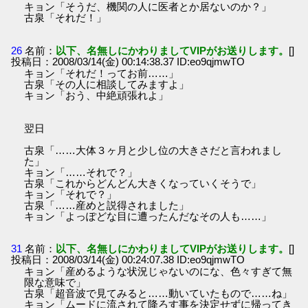
キョン「そうだ、機関の人に医者とか居ないのか？」
古泉「それだ！」
26
名前：
以下、名無しにかわりましてVIPがお送りします。
[]
投稿日：2008/03/14(金) 00:14:38.37 ID:eo9qjmwTO
キョン「それだ！ってお前……」
古泉「その人に相談してみますよ」
キョン「おう、中絶頑張れよ」
翌日
古泉「……大体３ヶ月と少し位の大きさだと言われまし
た」
キョン「……それで？」
古泉「これからどんどん大きくなっていくそうで」
キョン「それで？」
古泉「……産めと説得されました」
キョン「よっぽどな目に遭ったんだなその人も……」
31
名前：
以下、名無しにかわりましてVIPがお送りします。
[]
投稿日：2008/03/14(金) 00:24:07.38 ID:eo9qjmwTO
キョン「産めるような状況じゃないのにな、色々すぎて無
限な意味で」
古泉「超音波で見てみると……動いていたもので……ね」
キョン「ムードに流されて降ろす事を決定せずに帰ってき