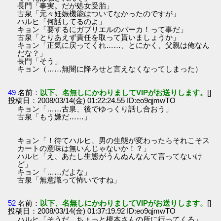
長門「事実。だが処女受胎」
古泉「元々妊娠機能はついてなかったのですが」
ハルヒ「何話してるのよ」
キョン「要するにガブリエルのバーカ！って事だ」
古泉「とりあえず責任を取って貰いましょうか」
キョン「正気に戻ってくれ……、とにかく、父親は俺なん
だな？」
長門「そう」
キョン（……無闇に降ろせと言えなくなってしまった）
49
名前：
以下、名無しにかわりましてVIPがお送りします。
[]
投稿日：2008/03/14(金) 01:22:24.55 ID:eo9qjmwTO
キョン「……古泉、後でゆっくり話し合おう」
古泉「もう嫌だ……」
キョン「！待てハルヒ、男の生態が変わったらそれこそス
カートの意味は無いんじゃないか！？」
ハルヒ「え、あたし生態がうんぬんなんて言ってないけ
ど」
キョン「……だよな」
古泉「無意識って怖いですね」
52
名前：
以下、名無しにかわりましてVIPがお送りします。
[]
投稿日：2008/03/14(金) 01:37:19.92 ID:eo9qjmwTO
ハルヒ「そうだ、ちょっと榎本さんの所に行ってくる」