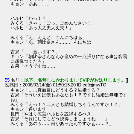
キョン「ああ……」
ハルヒ「わっ！？」
みくる「きゃっ！ごっ、ごめんなさい！」
ハルヒ「あっ大丈夫大丈夫！」
みくる「え、ええと、こんにちはぁ」
キョン「あ、朝比奈さん……こんにちは」
古泉「……言います？」
キョン「朝比奈さんなんか産めの一点張りになる事は容易
に想像つくだろ」
古泉「そうですね……」
55
名前：
以下、名無しにかわりましてVIPがお送りします。
[]
投稿日：2008/03/14(金) 01:50:15.20 ID:eo9qjmwTO
キョン「……真面目にどうする？結婚する？」
古泉「そういえば僕もあなたも１６ですし結婚は無理です
ね」
みくる「えっ！？二人とも結婚しちゃうんですか！？」
キョン「違います」
長門「やはり涼宮ハルヒを説得するべき」
古泉「それにしてもどう説得しましょうね……」
みくる「あのぅ……何があったんですかぁ……？」