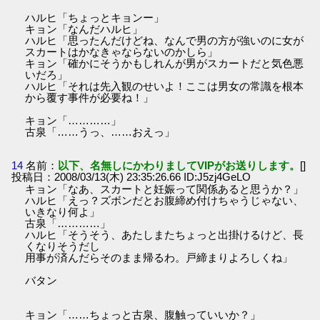
ハルヒ「ちょっとキョンー」
キョン「なんだハルヒ」
ハルヒ「思ったんだけどね、なんで男の方が強いのに女が
スカートはかなきゃならないのかしら」
キョン「確かにそうかもしれんが男がスカートだと気色悪
いだろ」
ハルヒ「それは先入観のせいよ！ここは男女の常識を根本
から覆す事件が必要ね！」
キョン「…………」
古泉「……うっ、……おえっ」
14
名前：
以下、名無しにかわりましてVIPがお送りします。
[]
投稿日：2008/03/13(木) 23:35:26.66 ID:J5zj4GeLO
キョン「なあ、スカートと妊娠って関係あると思うか？」
ハルヒ「えっ？ズボンだとお腹締め付けちゃうじゃない、
いきなり何よ」
古泉「…………」
ハルヒ「そうそう、あたしまたちょっと出掛けるけど、長
くなりそうだし
用事が済んだらそのまま帰るわ。戸締まりよろしくね」
バタン
キョン「……ちょっと古泉、腹触っていいか？」