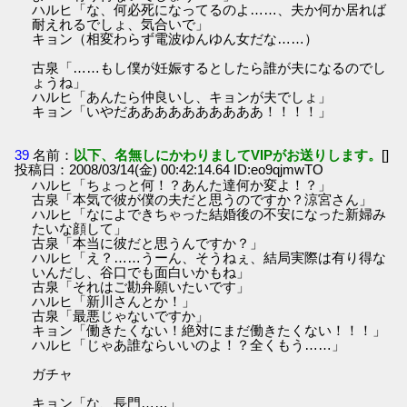
ハルヒ「な、何必死になってるのよ……、夫か何か居れば
耐えれるでしょ、気合いで」
キョン（相変わらず電波ゆんゆん女だな……）
古泉「……もし僕が妊娠するとしたら誰が夫になるのでし
ょうね」
ハルヒ「あんたら仲良いし、キョンが夫でしょ」
キョン「いやだああああああああああ！！！！」
39
名前：
以下、名無しにかわりましてVIPがお送りします。
[]
投稿日：2008/03/14(金) 00:42:14.64 ID:eo9qjmwTO
ハルヒ「ちょっと何！？あんた達何か変よ！？」
古泉「本気で彼が僕の夫だと思うのですか？涼宮さん」
ハルヒ「なによできちゃった結婚後の不安になった新婦み
たいな顔して」
古泉「本当に彼だと思うんですか？」
ハルヒ「え？……うーん、そうねぇ、結局実際は有り得な
いんだし、谷口でも面白いかもね」
古泉「それはご勘弁願いたいです」
ハルヒ「新川さんとか！」
古泉「最悪じゃないですか」
キョン「働きたくない！絶対にまだ働きたくない！！！」
ハルヒ「じゃあ誰ならいいのよ！？全くもう……」
ガチャ
キョン「な、長門……」