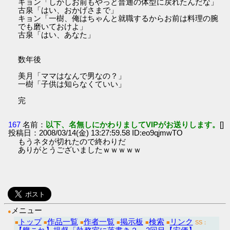
キョン「しかしお前もやっと普通の体型に戻れたんだな」
古泉「はい、おかげさまで」
キョン「一樹、俺はちゃんと就職するからお前は料理の腕
でも磨いておけよ」
古泉「はい、あなた」
数年後
美月「ママはなんで男なの？」
一樹「子供は知らなくていい」
完
167
名前：
以下、名無しにかわりましてVIPがお送りします。
[]
投稿日：2008/03/14(金) 13:27:59.58 ID:eo9qjmwTO
もうネタが切れたので終わりだ
ありがとうございましたｗｗｗｗｗ
メニュー
●
トップ
作品一覧
作者一覧
掲示板
検索
リンク
■
■
■
■
■
■
SS：