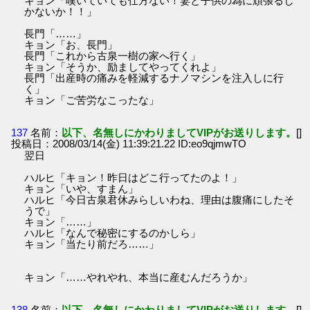
キョン「嘆いていても仕方ない！妻と子供の為に頑張るし
かないか！！」
長門「……」
キョン「お、長門」
長門「これから古泉一樹の家へ行く」
キョン「そうか、励ましてやってくれよ」
長門「出産時の痛みを軽減するナノマシンを注入しに行
く」
キョン「ご苦労なこったな」
137
名前：
以下、名無しにかわりましてVIPがお送りします。
[]
投稿日：2008/03/14(金) 11:39:21.22 ID:eo9qjmwTO
翌日
ハルヒ「キョン！昨日はどこ行ってたのよ！」
キョン「いや、すまん」
ハルヒ「今日古泉君休みらしいわね、理由は腹痛にしたそ
うで」
キョン「……」
ハルヒ「なんで秘密にするのかしら」
キョン「当たり前だろ……」
キョン「……やれやれ、本当に産むんだろうか」
138
名前：
以下、名無しにかわりましてVIPがお送りします。
[]