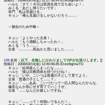
投稿日：2008/03/14(金) 12:27:56.43 ID:eo9qjmwTO
ハルヒ「さて！今日は部員全員で立ち会いよ！」
みくる「あたし帰りたいです」
長門「私は見届ける」
キョン「俺も見届けるしかないだろう……」
～都合のため中略～
キョン「よくやった古泉！」
ハルヒ「もう感動しちゃったわ！」
みくる「うう……」
古泉「…………死ぬかと思いました……」
149
名前：
以下、名無しにかわりましてVIPがお送りします。
[]
投稿日：2008/03/14(金) 12:40:46.85 ID:eo9qjmwTO
キョン「結局産んじまったな……」
ハルヒ「後は宗教団体を待つだけね！」
キョン「いや、こいつは普通の子として育てよう」
古泉「普通の子として……？」
キョン「……ああ、こいつだって一応人間なんだからな、
偏見なんか気にせず育てていこうぜ」
古泉「……なんだか嬉しいですね」
キョン「……って！何脱いでるんだ！」