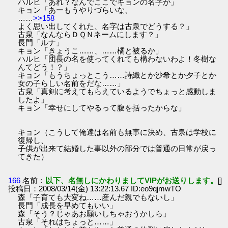
ハルヒ「あれ？なんでここでキョンの名字が」
キョン「あーもうやりづらいな、
……
>>158
よく思い出してくれた、名字は古泉でどうする？」
古泉「なんならＤＱＮネームにします？」
長門「ルナ」
キョン「きょうこ……、……橘と被るか」
ハルヒ「団長の名を使ってくれても構わないわよ！冬樹な
んてどう！？」
キョン「もうちょっとこう……詩織とか沙希とか夕子とか
女の子らしい名前をだな……」
古泉「真剣に考えてもらえているようでちょっと感動しま
したよ」
キョン「幸せにしてやるって腹を括ったからな」
キョン（こうして俺達は名前も無事に決め、古泉は学校に
復帰し、
子供が出来て結婚した事以外の部分では普通の日常が戻っ
てきた）
166
名前：
以下、名無しにかわりましてVIPがお送りします。
[]
投稿日：2008/03/14(金) 13:22:13.67 ID:eo9qjmwTO
森「子育ても大変ね……産んだ親でもないし」
長門「成長を早めてもいい」
森「そう？じゃあお願いしちゃおうかしら」
古泉「それはちょっと……」