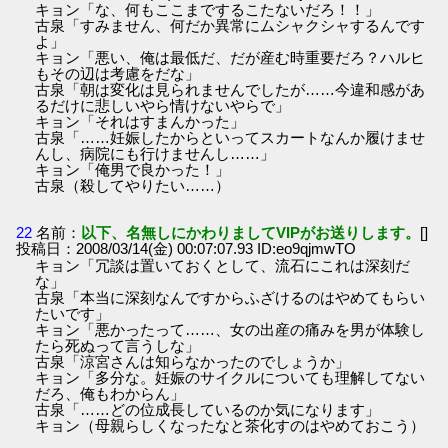
キョン「な、何もここまでするこたないだろ！！」
古泉「すみません、何だか異常にムシャクシャするんです
よ」
キョン「悪い、俺は最低だ、だが産む時重要だろ？ハルヒ
もその辺は考慮をだな」
古泉「朝は変化は見られませんでしたが……今違和感があ
るだけに悲しいやら情けないやらで」
キョン「それはすまんかった」
古泉「……妊娠したからといってスカートなんか履けませ
んし、病院にも行けませんし……」
キョン「俺男で良かった！」
古泉（殺してやりたい……）
22
名前：
以下、名無しにかわりましてVIPがお送りします。
[]
投稿日：2008/03/14(金) 00:07:07.93 ID:eo9qjmwTO
キョン「冗談は置いておくとして、流石にこれは深刻だ
な」
古泉「本当に深刻なんですからふざけるのはやめてもらい
たいです」
キョン「悪かったって……、女の出産の痛みを男が体験し
たら死ぬって言うしな」
古泉「涼宮さんは知らなかったのでしょうか」
キョン「多分な。妊娠のサイクルについても理解してない
だろ、俺もわからん」
古泉「……どの位成長しているのか気になります」
キョン（母親らしくなったなと茶化すのはやめておこう）