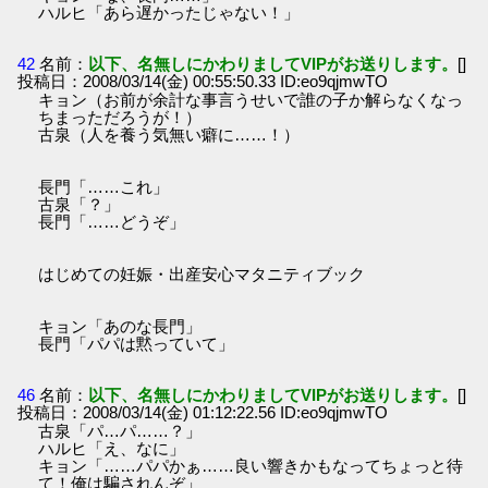
ハルヒ「あら遅かったじゃない！」
42
名前：
以下、名無しにかわりましてVIPがお送りします。
[]
投稿日：2008/03/14(金) 00:55:50.33 ID:eo9qjmwTO
キョン（お前が余計な事言うせいで誰の子か解らなくなっ
ちまっただろうが！）
古泉（人を養う気無い癖に……！）
長門「……これ」
古泉「？」
長門「……どうぞ」
はじめての妊娠・出産安心マタニティブック
キョン「あのな長門」
長門「パパは黙っていて」
46
名前：
以下、名無しにかわりましてVIPがお送りします。
[]
投稿日：2008/03/14(金) 01:12:22.56 ID:eo9qjmwTO
古泉「パ…パ……？」
ハルヒ「え、なに」
キョン「……パパかぁ……良い響きかもなってちょっと待
て！俺は騙されんぞ」