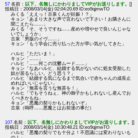
57
名前：
以下、名無しにかわりましてVIPがお送りします。
[]
投稿日：2008/03/14(金) 02:04:20.69 ID:eo9qjmwTO
みくる「ええっ！古泉くんが妊娠！？」
キョン「あまり大きな声で言わないで下さい！お隣さんに
聞こえたら……」
みくる「そ、そうですね……産めや増やせで良いんじゃな
いでしょうか」
古泉「男版のイヴ……」
キョン「もう学会に売り払った方が早い気がしてきた」
ハルヒ「ただいま！」
キョン「……」
ハルヒ「……何この沈鬱ムード……」
キョン「なあハルヒ、結婚する気がないのに処女受胎した
奴が居るらしい。どう思う？」
ハルヒ「結婚する気になるまで気合いで赤ちゃんの成長止
めればいいじゃない」
キョン「無茶を言うな無茶を！」
ハルヒ「でもそうねぇ、神の御子かもしれないし産んでお
くべきかもね」
キョン「悪魔の契りかもしれないぞ」
古泉（嗚呼……悪魔とはお前達の事だ）
107
名前：
以下、名無しにかわりましてVIPがお送りします。
[]
投稿日：2008/03/14(金) 10:30:48.21 ID:eo9qjmwTO
ハルヒ「悪魔の契りでも十分よ！不思議には変わりないも
の！」