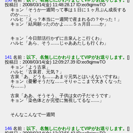
投稿日：2008/03/14(金) 11:48:28.17 ID:eo9qjmwTO
キョン「そうか一週間って事は１日に１ヶ月ぶん成長する
のか……」
ハルヒ「えっ？本当に一週間で産まれるの？やった！」
キョン「結局願ったのかよ……５ヵ月目……か」
キョン「今日部活行かずに古泉んとこ行くわ」
ハルヒ「あら、そう……じゃああたしも行くわ」
141
名前：
以下、名無しにかわりましてVIPがお送りします。
[]
投稿日：2008/03/14(金) 12:09:27.39 ID:eo9qjmwTO
キョン「よう古泉」
ハルヒ「古泉君、元気？」
古泉「あ、どうも……あまり元気とはいえないですね」
キョン（憂鬱そうだな……そりゃここまで大きくなった
ら……）
古泉「ああ、そうそう、子供は女の子だそうです」
キョン「染色体とか完璧に無視してるな……」
そんなこんなで一週間
146
名前：
以下、名無しにかわりましてVIPがお送りします。
[]