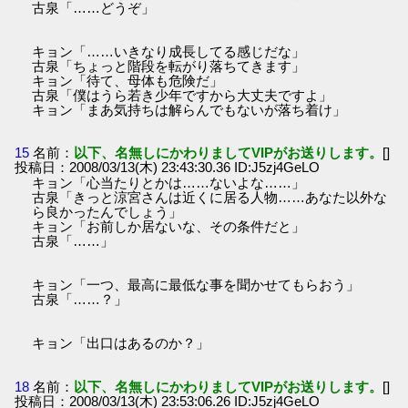
古泉「……どうぞ」
キョン「……いきなり成長してる感じだな」
古泉「ちょっと階段を転がり落ちてきます」
キョン「待て、母体も危険だ」
古泉「僕はうら若き少年ですから大丈夫ですよ」
キョン「まあ気持ちは解らんでもないが落ち着け」
15
名前：
以下、名無しにかわりましてVIPがお送りします。
[]
投稿日：2008/03/13(木) 23:43:30.36 ID:J5zj4GeLO
キョン「心当たりとかは……ないよな……」
古泉「きっと涼宮さんは近くに居る人物……あなた以外な
ら良かったんでしょう」
キョン「お前しか居ないな、その条件だと」
古泉「……」
キョン「一つ、最高に最低な事を聞かせてもらおう」
古泉「……？」
キョン「出口はあるのか？」
18
名前：
以下、名無しにかわりましてVIPがお送りします。
[]
投稿日：2008/03/13(木) 23:53:06.26 ID:J5zj4GeLO