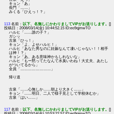
キョン「あ」
長門「……」
みくる「ひえっ！？」
113
名前：
以下、名無しにかわりましてVIPがお送りします。
[]
投稿日：2008/03/14(金) 10:44:52.15 ID:eo9qjmwTO
ハルヒ「……誰の子？」
ガシッ
古泉「ひっ！」
キョン「よ、よせハルヒ！」
ハルヒ「あなた男なのに妊娠なんて凄いじゃない！！相手
は神！？」
キョン「あ、ある意味神かもしれないな」
ハルヒ「もー黙ってたなんて水臭いわね！大丈夫、あたし
がついてるから」
全員「……………………」
帰り道
古泉「……心無しか……朝より大きく……」
キョン「……明日、二人で様子見として学校休むか」
古泉「はい……」
117
名前：
以下、名無しにかわりましてVIPがお送りします。
[]
投稿日：2008/03/14(金) 10:53:22.57 ID:eo9qjmwTO