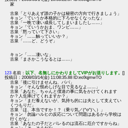
家
古泉「とりあえず誰の子かは秘密の方向で行きましょう」
キョン「ていうか本格的に下ろせなくなったな」
古泉「一晩で凄い成長してしまいましたし……」
キョン「ていうかおま、ワンピ……」
古泉「黙っていて下さい」
キョン「……触っていいか？」
古泉「……ど、どうぞ」
キョン「……凄いな」
古泉「まさかこうなるとは……」
123
名前：
以下、名無しにかわりましてVIPがお送りします。
[]
投稿日：2008/03/14(金) 11:08:35.88 ID:eo9qjmwTO
古泉「後に引けませんね、パパ」
キョン「そんな恨めしげな目で見るなよ……」
古泉「あなた、ちゃんと僕達の事に気をかけてくれます
か？人生捧げてくれますか？」
キョン「まだ養えないが、気持ち的には夫として支えてい
くつもりだ」
古泉「ほ、本当ですか！？（乗り気／(^o^)＼）」
キョン「勿論ハルヒの反応について問題はあるから学校は
行くがな」
古泉「あなたの子だとバレるのは流石に厄介ですからね」
キョン「そ、そうだな……」