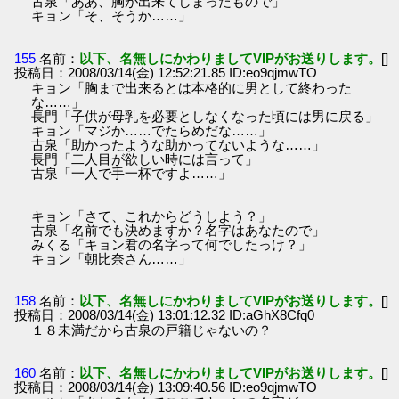
古泉「ああ、胸が出来てしまったもので」
キョン「そ、そうか……」
155
名前：
以下、名無しにかわりましてVIPがお送りします。
[]
投稿日：2008/03/14(金) 12:52:21.85 ID:eo9qjmwTO
キョン「胸まで出来るとは本格的に男として終わった
な……」
長門「子供が母乳を必要としなくなった頃には男に戻る」
キョン「マジか……でたらめだな……」
古泉「助かったような助かってないような……」
長門「二人目が欲しい時には言って」
古泉「一人で手一杯ですよ……」
キョン「さて、これからどうしよう？」
古泉「名前でも決めますか？名字はあなたので」
みくる「キョン君の名字って何でしたっけ？」
キョン「朝比奈さん……」
158
名前：
以下、名無しにかわりましてVIPがお送りします。
[]
投稿日：2008/03/14(金) 13:01:12.32 ID:aGhX8Cfq0
１８未満だから古泉の戸籍じゃないの？
160
名前：
以下、名無しにかわりましてVIPがお送りします。
[]
投稿日：2008/03/14(金) 13:09:40.56 ID:eo9qjmwTO