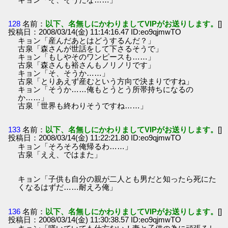
128
名前：
以下、名無しにかわりましてVIPがお送りします。
[]
投稿日：2008/03/14(金) 11:14:16.47 ID:eo9qjmwTO
キョン「産んだあとはどうするんだ？」
古泉「森さんが世話をして下さるそうで」
キョン「もしやそのワンピースも……」
古泉「森さんも裕さんもノリノリです」
キョン「そ、そうか……」
古泉「とりあえず産むという方向で決まりですね」
キョン「そうか……俺もとうとう所帯持ちになるの
か……」
古泉「世界も終わりそうですね……」
133
名前：
以下、名無しにかわりましてVIPがお送りします。
[]
投稿日：2008/03/14(金) 11:22:21.80 ID:eo9qjmwTO
キョン「そろそろ俺帰るわ……」
古泉「ええ、ではまた」
キョン「子供も自分の親が二人とも男だと知ったら死にた
くなるはずだ……耐えろ俺」
136
名前：
以下、名無しにかわりましてVIPがお送りします。
[]
投稿日：2008/03/14(金) 11:30:38.57 ID:eo9qjmwTO