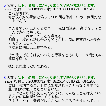
5
名前：
以下、名無しにかわりましてVIPがお送りします。
[sage] 投稿日：2008/03/12(水) 18:13:39.11 ID:ZLHGREiU0
これが3日前。
俺は現在妹の看病と偽ってSOS団を休部―いや、休団だな
―中である。
ここまでいえばわかるな？････俺は放課後、逃げるように
一人で家へと帰った。
そして、これからのことを考える。
明日は、橘から話し合いを設けられ、例の喫茶店へと集合
することになった。
ちなみに明日は土曜である。
その後しばらくはあいつらと行動をともにし･･･長門からの
連絡を待つ。
後は長門達しだいである。
8
名前：
以下、名無しにかわりましてVIPがお送りします。
[sage] 投稿日：2008/03/12(水) 18:25:54.68 ID:ZLHGREiU0
翌日、寝坊することも妹に邪魔されることもなく無事予定
通り約束の地へとたどり着いた。
ここでどんな話があるんだろうね。そんなことを考えてい
ると妙に恐怖感がわいてくるね。
？？？「やぁ、奇遇だね。こんなところで会うなんて。」