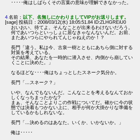
･････俺はしばらくその言葉の意味が理解できなかった。
4
名前：
以下、名無しにかわりましてVIPがお送りします。
[sage] 投稿日：2008/03/12(水) 18:05:51.84 ID:ZLHGREiU0
おいおい、待てよ。そんなことが出来るわけないだろう。
何であいつらといっしょに居なきゃなんないんだ。お前、
またあいつらにやられてんじゃねえのか！？
長門「違う。私は今、古泉一樹とともにあちら側に対する
対策を考えている。
その結果、あなたを一時的に潜入させ、内側から崩してい
くことに決めた。」
なるほどな････俺はちょっとしたスネーク気分か。
長門「…スネーク？」
いや、なんでもないんだ。こんなことを考えるなんておか
しくなっちまったかな?
まぁ、そんなことよりこの作戦についてだ。確かに今の状
態では決着もつかない上に、相手が何か大掛かりな準備を
しているかもしれないな。
長門「…決めるのはあなた。いくか、いかないか。」
俺は･････