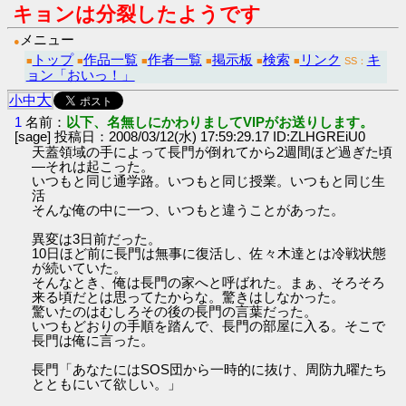
キョンは分裂したようです
メニュー
●
トップ
作品一覧
作者一覧
掲示板
検索
リンク
キ
■
■
■
■
■
■
SS：
ョン「おいっ！」
大
小
中
1
名前：
以下、名無しにかわりましてVIPがお送りします。
[sage] 投稿日：2008/03/12(水) 17:59:29.17 ID:ZLHGREiU0
天蓋領域の手によって長門が倒れてから2週間ほど過ぎた頃
―それは起こった。
いつもと同じ通学路。いつもと同じ授業。いつもと同じ生
活
そんな俺の中に一つ、いつもと違うことがあった。
異変は3日前だった。
10日ほど前に長門は無事に復活し、佐々木達とは冷戦状態
が続いていた。
そんなとき、俺は長門の家へと呼ばれた。まぁ、そろそろ
来る頃だとは思ってたからな。驚きはしなかった。
驚いたのはむしろその後の長門の言葉だった。
いつもどおりの手順を踏んで、長門の部屋に入る。そこで
長門は俺に言った。
長門「あなたにはSOS団から一時的に抜け、周防九曜たち
とともにいて欲しい。」