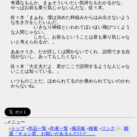
奇遇なもんか、まぁそういいたい気持ちもわかるがな。
やっぱお前も乗り気じゃないんだな。佐々木。
佐々木「まぁね、僕は決めた枠組みからはみ出さないよう
な生き方をしたいんだ。
いきなり神様といわれてほいほい飛びつくよう
な人間じゃない。
しかし、お前もということは君も乗り気じゃな
いと考えられるが。」
ああそうさ。だが詳しくは聞かないでくれ、説明できる自
信がないし、あってもしたくない。
佐々木「大丈夫だよ、君がここで説明するような人じゃな
いことは知っている。」
いつものことだ。ほめられてるのか褒められてないのかわ
からないね。
メニュー
●
トップ
作品一覧
作者一覧
掲示板
検索
リンク
鶴
■
■
■
■
■
■
SS：
屋「キョン君、お願いがあるんだけど…」