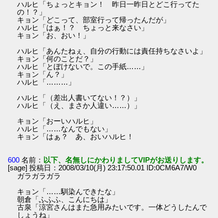
ハルヒ「ちょっとキョン！ 昨日一昨日とどこ行ってた
の！？」
キョン「どこって、部室行って帰ったんだが」
ハルヒ「はぁ！？ ちょっと来なさい」
キョン「お、おい！」
ハルヒ「あんたねぇ、自分の行動には責任持ちなさいよ」
キョン「何のことだ？」
ハルヒ「とぼけないで。この手紙……」
キョン「ん？」
ハルヒ「………」
ハルヒ「（差出人書いてない！？）」
ハルヒ「（え、まさか人違い……）」
キョン「おーいハルヒ」
ハルヒ「……なんでもない」
キョン「はぁ？ あ、おいハルヒ！
600
名前：
以下、名無しにかわりましてVIPがお送りします。
[sage] 投稿日：2008/03/10(月) 23:17:50.01 ID:0CM6A7/W0
ガラガラガラ
キョン「……馴染んできたな」
朝倉「ふふふ、こんにちは」
古泉「涼宮さんはまた急用みたいです。一体どうしたんで
しょうね」