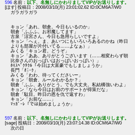
596
名前：
以下、名無しにかわりましてVIPがお送りします。
[ほす] 投稿日：2008/03/10(月) 23:01:02.62 ID:0CM6A7/W0
ガラガラガラ
キョン「あれ、朝倉。今日もいるのか」
朝倉「ふふふ。お邪魔してます」
古泉「涼宮さん、今日も急用らしいですよ」
キョン「へぇ。ま、あいつにもいろいろあるのかね（昨日
よりも部屋が片付いてる……よなぁ）」
みくる「キョン君。どうぞ」
キョン「ああ、ありがとうございます（……相変わらず朝
比奈さんのおっぱいはおっぱいおっぱい）」
ﾎﾓｽﾍﾟｸﾀｸﾙ「今日は大富豪でもしましょうか」
長門「ｵﾆｰｸ」
みくる「わわ、待ってくださいー」
キョン「朝倉、ルールわかるか？」
朝倉「ふふ、ありがとう。でも大丈夫。私結構強いわよ」
キョン「なら今日はお前のサポートが得策だな」
朝倉「駄目。昨日の恩を仇で返すわ」
キョン「お前な……」
ﾏｯｶﾞｰﾚ「では始めましょうか」
597
名前：
以下、名無しにかわりましてVIPがお送りします。
[sage] 投稿日：2008/03/10(月) 23:07:14.38 ID:0CM6A7/W0
次の日