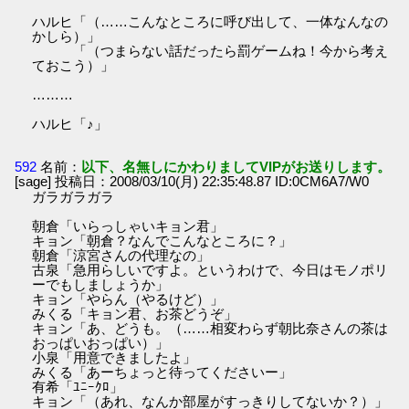
ハルヒ「（……こんなところに呼び出して、一体なんなの
かしら）」
「（つまらない話だったら罰ゲームね！今から考え
ておこう）」
………
ハルヒ「♪」
592
名前：
以下、名無しにかわりましてVIPがお送りします。
[sage] 投稿日：2008/03/10(月) 22:35:48.87 ID:0CM6A7/W0
ガラガラガラ
朝倉「いらっしゃいキョン君」
キョン「朝倉？なんでこんなところに？」
朝倉「涼宮さんの代理なの」
古泉「急用らしいですよ。というわけで、今日はモノポリ
ーでもしましょうか」
キョン「やらん（やるけど）」
みくる「キョン君、お茶どうぞ」
キョン「あ、どうも。（……相変わらず朝比奈さんの茶は
おっぱいおっぱい）」
小泉「用意できましたよ」
みくる「あーちょっと待ってくださいー」
有希「ﾕﾆｰｸﾛ」
キョン「（あれ、なんか部屋がすっきりしてないか？）」