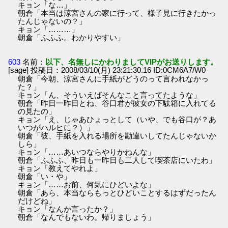
キョン「な…」
朝倉「本当は涼宮さんの家に行って、様子見に行きたかっ
たんじゃないの？」
キョン「………」
朝倉「ふふふ。わかりやすい」
603
名前：
以下、名無しにかわりましてVIPがお送りします。
[sage] 投稿日：2008/03/10(月) 23:21:30.16 ID:0CM6A7/W0
朝倉「今朝、涼宮さんに手紙がどうのって言われなかっ
た？」
キョン「ん、そういえばそんなこと言ってたような」
朝倉「昨日一昨日とね、谷口君が彼女の下駄箱に入れてる
の見たの」
キョン「え、じゃあひょっとして（いや、でも谷口が？あ
いつがハルヒに？）」
朝倉「彼、手紙を入れる場所を勘違いしてたんじゃないか
しら」
キョン「……あいつならやりかねんな」
朝倉「ふふふ、昨日も一昨日も二人して喫茶店にいたわ」
キョン「教えてやれよ」
朝倉「い・や」
キョン「……お前、何気にひどいよな」
朝倉「あら、本当ならもっとひどいことするはずだったん
だけどね」
キョン「なんか言ったか？」
朝倉「なんでもないわ。帰りましょう」