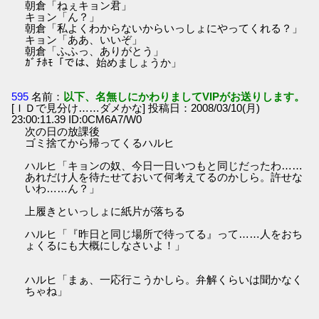
朝倉「ねぇキョン君」
キョン「ん？」
朝倉「私よくわからないからいっしょにやってくれる？」
キョン「ああ、いいぞ」
朝倉「ふふっ、ありがとう」
ｶﾞﾁﾎﾓ「では、始めましょうか」
595
名前：
以下、名無しにかわりましてVIPがお送りします。
[ＩＤで見分け……ダメかな] 投稿日：2008/03/10(月)
23:00:11.39 ID:0CM6A7/W0
次の日の放課後
ゴミ捨てから帰ってくるハルヒ
ハルヒ「キョンの奴、今日一日いつもと同じだったわ……
あれだけ人を待たせておいて何考えてるのかしら。許せな
いわ……ん？」
上履きといっしょに紙片が落ちる
ハルヒ「『昨日と同じ場所で待ってる』って……人をおち
ょくるにも大概にしなさいよ！」
ハルヒ「まぁ、一応行こうかしら。弁解くらいは聞かなく
ちゃね」