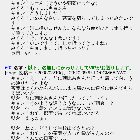
キョン「ふーん（そういや朝変だったな）」
みくる「あぅ……キョン君」
キョン「どうしました？」
みくる「ごめんなさい。茶葉を切らしてしまったみたいで
す」
キョン「別に構いませんよ。なんなら俺がひとっ走り行っ
て買ってきますよ」
みくる「そ、そんな！悪いです！」
キョン「いいですって。じゃ行ってきますね」
みくる「キョン君……行っちゃった」
長門「ｷﾝﾆｰｸ」
602
名前：
以下、名無しにかわりましてVIPがお送りします。
[sage] 投稿日：2008/03/10(月) 23:20:09.94 ID:0CM6A7/W0
キョン「えーっと、前に朝比奈さんと行った店って向こう
の通りだったよな
茶葉はよくわからんが……まぁ店の人に適当に選んでもら
えばいいか」
朝倉「前に朝比奈さんと行ったってデート？」
キョン「そのような違うような……って朝倉！？」
朝倉「へー。意外とスミに置けないね」
キョン「お前、部室で待ってればいいだろ」
朝倉「まぁまぁ」
朝倉「ねぇ、どうして学校出てきたの？」
キョン「お前、この茶葉が入った袋が見えんのか」
朝倉「そんなの口実でしょ」