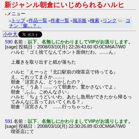
新ジャンル朝倉にいじめられるハルヒ
メニュー
●
トップ
作品一覧
作者一覧
掲示板
検索
リンク
コ
■
■
■
■
■
■
SS：
ナン「蘭…？」
大
小
中
590
名前：
以下、名無しにかわりましてVIPがお送りします。
[sage] 投稿日：2008/03/10(月) 22:26:43.60 ID:0CM6A7/W0
ハルヒ「ゴミ捨てなんてホント面倒だわ。……ん」
上履きを取り出すと紙が落ちた
ハルヒ「えーっと『北口駅前の喫茶店で待ってる』
え、これってまさか……」
朝倉「涼宮さん、どうかしたの？」
ハルヒ「うあ！……って朝倉か。驚かさないでよ」
朝倉「ふふ。ごめんなさい」
ハルヒ「ちょうどいいわ、あたし急用ができたから帰るっ
てみんなに言っておいてくれる？」
朝倉「涼宮さん？ ……行っちゃった」
591
名前：
以下、名無しにかわりましてVIPがお送りします。
[sage] 投稿日：2008/03/10(月) 22:30:26.89 ID:0CM6A7/W0
喫茶店にて