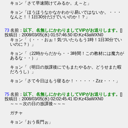
キョン「さて早速開けてみるか。え～と」
キョン「ほうほうなかなかわかり易いではないか。・・・
なんと！！1日30分だけでいいのか！？」
73
名前：
以下、名無しにかわりましてVIPがお送りします。
[]
投稿日：2008/03/05(水) 01:57:46.50 ID:Kz43aWXN0
キョン「（・・・おぉ！気づいたらもう1時！1日30分でい
いのに？）」
キョン「（22時からだから・・3時間！この教材には魔力が
あるな・・）」
キョン「（明日の放課後にでもまたやるか。どうせまた暇
だろうし）」
キョン「さて今日はもう寝るか！・・・・・Zzz・・・」
75
名前：
以下、名無しにかわりましてVIPがお送りします。
[]
投稿日：2008/03/05(水) 02:02:45.41 ID:Kz43aWXN0
～～～次の日の放課後～～～
ガチャ
キョン「おう長門ぉ」