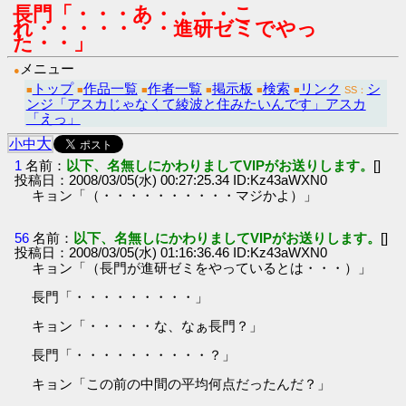
長門「・・・あ・・・・こ
れ・・・・・・・進研ゼミでやっ
た・・」
メニュー
●
トップ
作品一覧
作者一覧
掲示板
検索
リンク
シ
■
■
■
■
■
■
SS：
ンジ「アスカじゃなくて綾波と住みたいんです」アスカ
「えっ」
大
小
中
1
名前：
以下、名無しにかわりましてVIPがお送りします。
[]
投稿日：2008/03/05(水) 00:27:25.34 ID:Kz43aWXN0
キョン「（・・・・・・・・・・マジかよ）」
56
名前：
以下、名無しにかわりましてVIPがお送りします。
[]
投稿日：2008/03/05(水) 01:16:36.46 ID:Kz43aWXN0
キョン「（長門が進研ゼミをやっているとは・・・）」
長門「・・・・・・・・・」
キョン「・・・・・な、なぁ長門？」
長門「・・・・・・・・・・？」
キョン「この前の中間の平均何点だったんだ？」