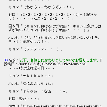
キョン「（わかるぅ～わかるぞぉ～！）」
谷口「（2・2・2・2・2・2・2・2・2・・げっ！記述か
よ！・・・・うんこ・2・2・2・・・）」
国木田「（キョンに負けるはずが無い！キョンに負けるは
ずが無い！キョンに負けるはずが無い！・・・）」
ハルヒ「（ど、どうせまたホラ吹いたに違いないわ！そ、
そうよ！絶対そうよ！）」
キョン「（フンフ～ン♪・・・）」
93
名前：
以下、名無しにかわりましてVIPがお送りします。
[]
投稿日：2008/03/05(水) 02:35:34.96 ID:Kz43aWXN0
～～～時は流れ返却日～～～
キョン「ｗｋｔｋｗｋｔｋ」
ハルヒ「なによ楽しそうね」
キョン「そりゃあ・・なぁ・・・ｗ」
谷口「鬱だ・・・」
国木田「死ね死ね死ね死ね死ね死ね死ね死ね死ね死ね死ね