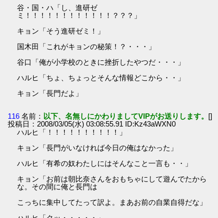
谷・国・ハ「し、進研ゼ
ミ！！！！！！！！！！！！？？？」
キョン「そう進研ゼミ！」
国木田「これがキョンの秘策！？・・・」
谷口「俺が小学校のときに挫折したやつだ・・・」
ハルヒ「ちょ、ちょっとそんな情報どこから・・」
キョン「長門だよ」
116
名前：
以下、名無しにかわりましてVIPがお送りします。
[]
投稿日：2008/03/05(水) 03:08:55.91 ID:Kz43aWXN0
ハルヒ「！！！！！！！！！！」
キョン「長門がいなければ今日の俺はなかった」
ハルヒ「有希の奴わたしにはそんなこと一言も・・」
キョン「お前は朝比奈さんをおもちゃにして遊んでたから
な。その間に俺と長門は
こっちに集中してたって訳よ。まあお前の自業自得だな」
ハルヒ「クッ・・・・・」