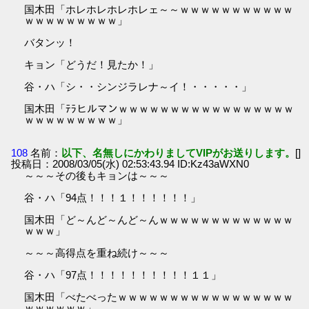
国木田「ホレホレホレホレェ～～ｗｗｗｗｗｗｗｗｗｗｗ
ｗｗｗｗｗｗｗｗｗ」
バタンッ！
キョン「どうだ！見たか！」
谷・ハ「シ・・シンジラレナ～イ！・・・・・」
国木田「ﾃﾗヒルマンｗｗｗｗｗｗｗｗｗｗｗｗｗｗｗｗｗ
ｗｗｗｗｗｗｗｗｗ」
108
名前：
以下、名無しにかわりましてVIPがお送りします。
[]
投稿日：2008/03/05(水) 02:53:43.94 ID:Kz43aWXN0
～～～その後もキョンは～～～
谷・ハ「94点！！！１！！！！！！」
国木田「ど～んど～んど～んｗｗｗｗｗｗｗｗｗｗｗｗｗ
ｗｗｗ」
～～～高得点を重ね続け～～～
谷・ハ「97点！！！！！！！！！！１１」
国木田「べたべったｗｗｗｗｗｗｗｗｗｗｗｗｗｗｗｗｗ
ｗｗｗｗｗｗ」