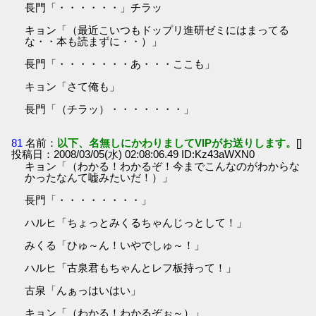
長門「・・・・・・」チラッ
キョン「（最近こいつもドップリ進研ゼミにはまってる
な・・本も読まずに・・）」
長門「・・・・・・・あ・・・ここも」
キョン「さて俺も」
長門「（チラッ）・・・・・・・」
81
名前：
以下、名無しにかわりましてVIPがお送りします。
[]
投稿日：2008/03/05(水) 02:08:06.49 ID:Kz43aWXN0
キョン「（わかる！わかるぞ！今までこんなのがわからな
かったなんて嘘みたいだ！）」
長門「・・・・・・・・」
ハルヒ「ちょっとみくるちゃんじっとして！」
みくる「ひゅ～ん！いやでしゅ～！」
ハルヒ「古泉君もちゃんとレフ板持って！」
古泉「んぁっはいはい」
キョン「（わかる！わかるぞぉ～）」