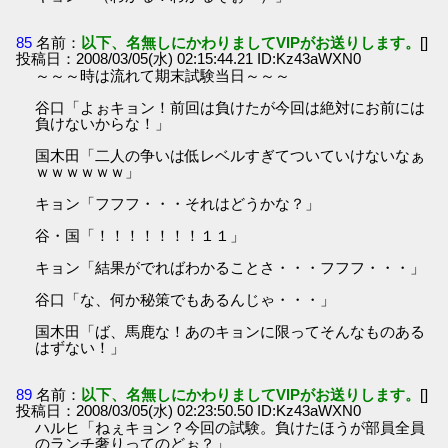
85
名前：
以下、名無しにかわりましてVIPがお送りします。
[]
投稿日：2008/03/05(水) 02:15:44.21 ID:Kz43aWXN0
～～～時は流れて期末試験当日～～～
谷口「よぉキョン！前回は負けたが今回は絶対にお前には
負けないからな！」
国木田「二人の争いは低レベルすぎてついていけないなぁ
ｗｗｗｗｗｗ」
キョン「フフフ・・・それはどうかな？」
谷・国「！！！！！！！１１」
キョン「結果がでればわかることさ・・・フフフ・・・」
谷口「な、何か秘策でもあるんじゃ・・・」
国木田「ば、馬鹿な！あのキョンに限ってそんなものある
はずない！」
89
名前：
以下、名無しにかわりましてVIPがお送りします。
[]
投稿日：2008/03/05(水) 02:23:50.50 ID:Kz43aWXN0
ハルヒ「ねぇキョン？今回の試験。負けたほうが部員全員
のランチ奢りってのどぉ？」