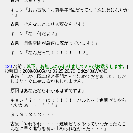
古泉「大変です！」
キョン「おお古泉！お前学年2位だってな！次は負けないか
ｒ」
古泉「そんなことより大変なんです！」
キョン「な、何だよ？」
古泉「閉鎖空間が急速に広がっています！」
キョン「なんだって！！！！！！！？」
129
名前：
以下、名無しにかわりましてVIPがお送りします。
[]
投稿日：2008/03/05(水) 03:25:26.79 ID:Kz43aWXN0
古泉「しかし既に僕と長門さんで沈めておきました。しか
しまたすぐに始まるかもしれません。
原因はあなたならわかるはずですよ」
キョン「？・・・はっ！！！！！ハルヒ～！進研ゼミやら
ないかぁ～～～！！！」
タッタッタッタ・・・
古泉「やれやれ・・・・進研ゼミをやっていなかったらこ
んなに早く進行を食い止められなかった・・・」