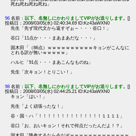
死ね死ね死ね死ね」
96
名前：
以下、名無しにかわりましてVIPがお送りします。
[]
投稿日：2008/03/05(水) 02:40:34.69 ID:Kz43aWXN0
先生「先ず現代文から返すぞぉ～・・・谷口！」
谷口「11点か・・・まあまあだな・・・」
国木田「（86点）ｗｗｗｗｗｗｗｗｗｗキョンがこんなに
とれる訳が無いｗｗｗｗｗ」
ハルヒ「91点・・・まあこんなものね」
先生「次キョン！とりこい！」
98
名前：
以下、名無しにかわりましてVIPがお送りします。
[]
投稿日：2008/03/05(水) 02:44:25.21 ID:Kz43aWXN0
キョン「はい！」
先生「よく頑張ったな！」
谷・国・ハ「！！！！！！！！！！！！！！１１１１」
谷口「お、おいキョン！それで何点だったんだよ！？」
国木田「降参するなら今だぞｗｗｗｗｗｗｗｗｗｗｗｗｗ