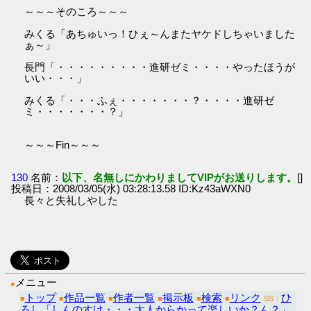
～～～そのころ～～～
みくる「あちゅいっ！ひぇ～んまたヤケドしちゃいました
ぁ～」
長門「・・・・・・・・・進研ゼミ・・・・やったほうが
いい・・・」
みくる「・・・ふぇ・・・・・・・？・・・・進研ゼ
ミ・・・・・・・？」
～～～Fin～～～
130
名前：
以下、名無しにかわりましてVIPがお送りします。
[]
投稿日：2008/03/05(水) 03:28:13.58 ID:Kz43aWXN0
長々と失礼しやした
メニュー
●
トップ
作品一覧
作者一覧
掲示板
検索
リンク
ひ
■
■
■
■
■
■
SS：
ろし「しんのすけ・・・大人からかって楽しいか？ん？」