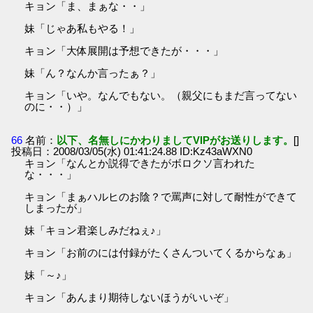
キョン「ま、まぁな・・」
妹「じゃあ私もやる！」
キョン「大体展開は予想できたが・・・」
妹「ん？なんか言ったぁ？」
キョン「いや。なんでもない。（親父にもまだ言ってない
のに・・）」
66
名前：
以下、名無しにかわりましてVIPがお送りします。
[]
投稿日：2008/03/05(水) 01:41:24.88 ID:Kz43aWXN0
キョン「なんとか説得できたがボロクソ言われた
な・・・」
キョン「まぁハルヒのお陰？で罵声に対して耐性ができて
しまったが」
妹「キョン君楽しみだねぇ♪」
キョン「お前のには付録がたくさんついてくるからなぁ」
妹「～♪」
キョン「あんまり期待しないほうがいいぞ」