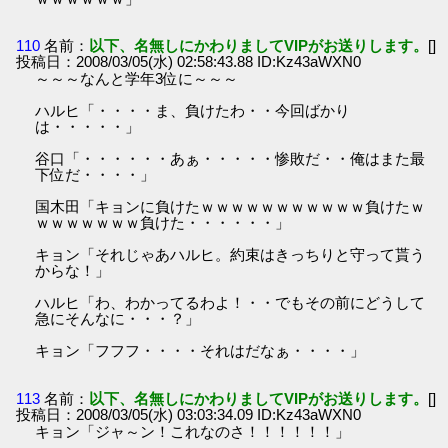
110
名前：
以下、名無しにかわりましてVIPがお送りします。
[]
投稿日：2008/03/05(水) 02:58:43.88 ID:Kz43aWXN0
～～～なんと学年3位に～～～
ハルヒ「・・・・ま、負けたわ・・今回ばかり
は・・・・・」
谷口「・・・・・・あぁ・・・・・惨敗だ・・俺はまた最
下位だ・・・・」
国木田「キョンに負けたｗｗｗｗｗｗｗｗｗｗｗ負けたｗ
ｗｗｗｗｗｗｗ負けた・・・・・・」
キョン「それじゃあハルヒ。約束はきっちりと守って貰う
からな！」
ハルヒ「わ、わかってるわよ！・・でもその前にどうして
急にそんなに・・・？」
キョン「フフフ・・・・それはだなぁ・・・・」
113
名前：
以下、名無しにかわりましてVIPがお送りします。
[]
投稿日：2008/03/05(水) 03:03:34.09 ID:Kz43aWXN0
キョン「ジャ～ン！これなのさ！！！！！！」