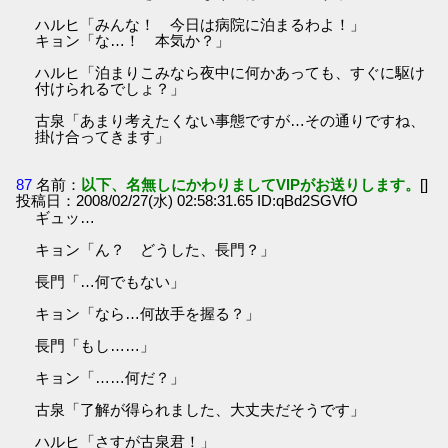
ハルヒ「みんな！ 今日は病院に泊まるわよ！」
キョン「な…！ 本気か？」
ハルヒ「泊まりこみなら夜中に何かあっても、すぐに駆け
付けられるでしょ？」
古泉「あまり考えたくない事態ですが…その通りですね、
掛け合ってきます」
87
名前：
以下、名無しにかわりましてVIPがお送りします。
[]
投稿日：2008/02/27(水) 02:58:31.65 ID:qBd2SGVfO
ギュッ…
キョン「ん？ どうした、長門？」
長門「…何でもない」
キョン「なら…何故手を握る？」
長門「もし……」
キョン「……何だ？」
古泉「了解が得られました、大丈夫だそうです」
ハルヒ「さすが古泉君！」