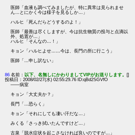
医師「血液も調べてみましたが、特に異常は見られませ
ん…とにかく今は様子を見るしか…」
ハルヒ「死んだらどうするのよ！」
医師「最善は尽くしますが、今は抗生物質の投与と点滴以
外、処置が…」
ハルヒ「そんなの…！」
キョン「ハルヒよせ……今は、長門の所に行こう」
医師「…申し訳ない」
86
名前：
以下、名無しにかわりましてVIPがお送りします。
[]
投稿日：2008/02/27(水) 02:55:29.76 ID:qBd2SGVfO
――病室
キョン「大丈夫か？」
長門「…恐らく」
キョン「それにしても凄い汗だな…」
みくる「さっき拭いたんですけど…」
古泉「脱水症状を起こさなければ良いのですが…」