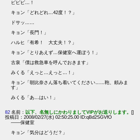
ピピピ…！
キョン「どれどれ…42度！？」
ドサッ……
キョン「長門！」
ハルヒ「有希！ 大丈夫！？」
キョン「とりあえず…保健室へ運ぼう！」
古泉「僕は救急車を呼んでおきます」
みくる「えっと…えっと…！」
キョン「朝比奈さん落ち着いてください……鞄、頼みま
す」
みくる「あ…はい！」
82
名前：
以下、名無しにかわりましてVIPがお送りします。
[]
投稿日：2008/02/27(水) 02:50:25.00 ID:qBd2SGVfO
――保健室
キョン「気分はどうだ？」