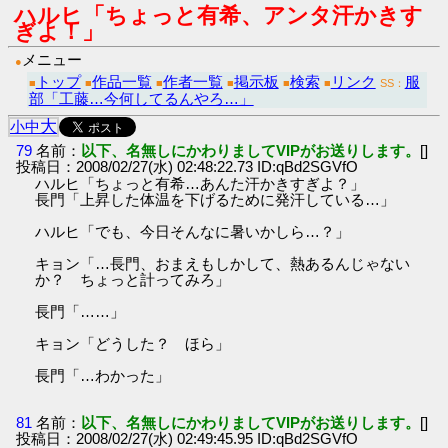
ハルヒ「ちょっと有希、アンタ汗かきす
ぎよ！」
メニュー
●
トップ
作品一覧
作者一覧
掲示板
検索
リンク
服
■
■
■
■
■
■
SS：
部「工藤…今何してるんやろ…」
大
小
中
79
名前：
以下、名無しにかわりましてVIPがお送りします。
[]
投稿日：2008/02/27(水) 02:48:22.73 ID:qBd2SGVfO
ハルヒ「ちょっと有希…あんた汗かきすぎよ？」
長門「上昇した体温を下げるために発汗している…」
ハルヒ「でも、今日そんなに暑いかしら…？」
キョン「…長門、おまえもしかして、熱あるんじゃない
か？ ちょっと計ってみろ」
長門「……」
キョン「どうした？ ほら」
長門「…わかった」
81
名前：
以下、名無しにかわりましてVIPがお送りします。
[]
投稿日：2008/02/27(水) 02:49:45.95 ID:qBd2SGVfO