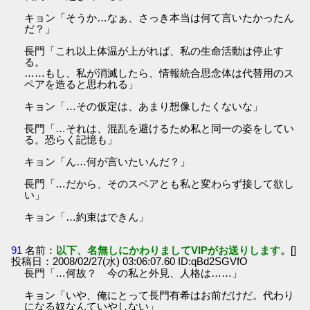
キョン「そうか…なぁ、さっき本当は何て言いたかったん
だ？」
長門「これ以上体温が上がれば、私の生命活動は停止す
る。
……もし、私が消滅したら、情報統合思念体は代替用のス
ペアを造ると思われる」
キョン「…その仮定は、あまり想像したくないな」
長門「…それは、混乱を避けるため私と同一の姿をしてい
る。恐らく記憶も」
キョン「ん…何が言いたいんだ？」
長門「…だから、そのスペアとも私と変わらず接して欲し
い」
キョン「…約束はできん」
91
名前：
以下、名無しにかわりましてVIPがお送りします。
[]
投稿日：2008/02/27(水) 03:06:07.60 ID:qBd2SGVfO
長門「…何故？ 今の私と外見、人格は……」
キョン「いや、俺にとって長門有希はお前だけだ。代わり
になる奴なんていやしない」