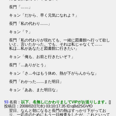
長門「……」
キョン「だから、早く元気になれよ？」
長門「私の代わり……」
キョン「？」
長門「私の代わりが現れても、一緒に図書館へ行って欲し
いと、言いたかった。でも、それは私じゃなくて……
私は…私があなたと図書館に行きたい」
キョン「俺も、お前と行きたいぞ？」
長門「…ありがとう」
キョン「さ…今はもう休め、熱が下がらんからな」
長門「わかった……また明日」
キョン「ああ、また明日な」
93
名前：
以下、名無しにかわりましてVIPがお送りします。
[]
投稿日：2008/02/27(水) 03:10:17.35 ID:qBd2SGVfO
翌日、なんと朝になると長門の熱はすっかり下がってお
り、一応念のためにもう一日検査をしたが、これといって