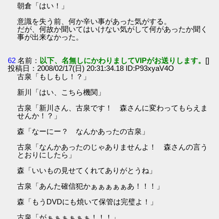
朝倉「はい！」
意識を失う前、何か辛い事があった気がする。
だが、何故か聞いてはいけない気がして何があったか聞く
事が出来なかった。
62
名前：
以下、名無しにかわりましてVIPがお送りします。
[]
投稿日：2008/02/17(日) 20:31:34.18 ID:P93xyaV4O
古泉「もしもし！？」
新川「はい、こちら機関」
古泉「新川さん、古泉です！ 森さんに変わってもらえま
せんか！？」
森「なーにー？ なんかあったの古泉」
古泉「なんかあったのじゃありませんよ！ 森さんの言う
とおりにしたら」
森「いいもの見せてくれてありがとうね」
古泉「あんた確信犯かぁぁぁぁぁあ！！！」
森「もうDVDにも焼いて保管は完璧よ！」
古泉「がぁぁぁぁぁぁ！！！」