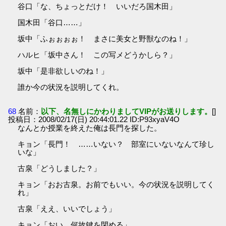
谷口「な、ちょっとだけ！ いいだろ国木田」
国木田「谷口……」
坂中「ふぉぉぉぉ！ まさに美女と野獣なのね！」
ハルヒ「坂中さん！ この写メどうかしら？」
坂中「是非欲しいのね！」
誰か今の状況を説明してくれ。
68
名前：
以下、名無しにかわりましてVIPがお送りします。
[]
投稿日：2008/02/17(日) 20:44:01.22 ID:P93xyaV4O
なんとか授業を終えた俺は長門を探した。
キョン「長門！ ……いない？ 部室にいないなんて珍し
いな」
古泉「どうしました？」
キョン「おお古泉。お前でもいい。今の状況を説明してく
れ」
古泉「ええ、いいでしょう」
キョン「おい、何故鍵を閉める」