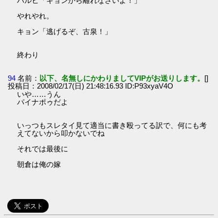
ハルヒ「キョンから離れなさいよ！」
やれやれ。
キョン「逃げるぞ、古泉！」
終わり
94
名前：
以下、名無しにかわりましてVIPがお送りします。
[]
投稿日：2008/02/17(日) 21:48:16.93 ID:P93xyaV4O
いや……うん
パイナポゥだよ
いっつもスレタイ見て適当に書き殴ってる訳で、何にも考
えてないから叩かないでね
それでは最後に
朝倉は俺の嫁