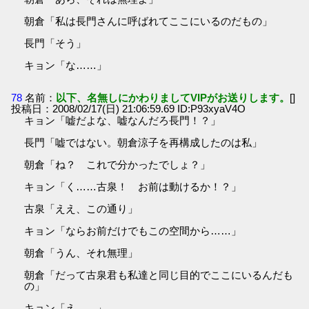
朝倉「私は長門さんに呼ばれてここにいるのだもの」
長門「そう」
キョン「な……」
78
名前：
以下、名無しにかわりましてVIPがお送りします。
[]
投稿日：2008/02/17(日) 21:06:59.69 ID:P93xyaV4O
キョン「嘘だよな、嘘なんだろ長門！？」
長門「嘘ではない。朝倉涼子を再構成したのは私」
朝倉「ね？ これで分かったでしょ？」
キョン「く……古泉！ お前は動けるか！？」
古泉「ええ、この通り」
キョン「ならお前だけでもこの空間から……」
朝倉「うん、それ無理」
朝倉「だって古泉君も私達と同じ目的でここにいるんだも
の」
キョン「え……」