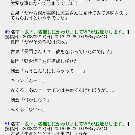
大変な事になってしまうでしょう」
古泉「だから僕が実際に涼宮さんに見せてみて興味を失っ
てもらおうという事でした」
49
名前：
以下、名無しにかわりましてVIPがお送りします。
[]
投稿日：2008/02/17(日) 20:13:23.28 ID:P93xyaV4O
長門「だがその作戦は失敗」
古泉「長門さん！？ 彼をなぶっていたのでは？」
長門「朝倉涼子を再構成し任せた」
朝倉「もうこんなにしちゃって……」
キョン「んー！」
みくる「あのー、ナイフはやめてあげたほうが……」
朝倉「何かしら？」
みくる「ひいっ」
51
名前：
以下、名無しにかわりましてVIPがお送りします。
[]
投稿日：2008/02/17(日) 20:18:08.23 ID:P93xyaV4O
古泉「失敗とはどういう事でしょうか」