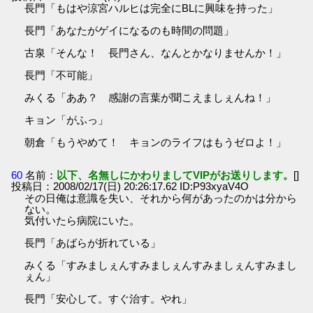
長門「もはや涼宮ハルヒは完全にBLに興味を持った」
長門「あなたがゲイになるのも時間の問題」
古泉「そんな！ 長門さん、なんとかなりませんか！」
長門「不可能」
みくる「ああ？ 感謝の言葉が聞こえましぇんね！」
キョン「がふっ」
朝倉「もうやめて！ キョンのライフはもうゼロよ！」
60
名前：
以下、名無しにかわりましてVIPがお送りします。
[]
投稿日：2008/02/17(日) 20:26:17.62 ID:P93xyaV4O
その日俺は意識を失い、それから何があったのかは分から
ない。
気付いたら病院にいた。
長門「あばらが折れている」
みくる「すみましぇんすみましぇんすみましぇんすみまし
ぇん」
長門「安心して。すぐ治す。やれ」