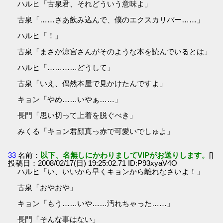
ハルヒ「古泉君、それどういう意味よ」
古泉「……さあ飲み込んで、僕のエクスカリバー……」
ハルヒ「！」
古泉「まさか涼宮さんがそのような本を読んでいるとは」
ハルヒ「…………どうして」
古泉「いえ、偶然本屋で見かけたんですよ」
キョン「やめ……いやぁ……」
長門「思い切って上着を脱ぐべき」
みくる「キョン君顔真っ赤で可愛いでしゅよ」
33
名前：
以下、名無しにかわりましてVIPがお送りします。
[]
投稿日：2008/02/17(日) 19:25:02.71 ID:P93xyaV4O
ハルヒ「い、いいから早くキョンから離れなさいよ！」
古泉「おやおや」
キョン「もう……いや……汚れちゃった……」
長門「そんな事はない」