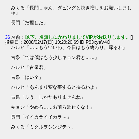
みくる「長門しゃん、ダビングと焼き増しをお願いしまし
ゅ」
長門「把握した」
36
名前：
以下、名無しにかわりましてVIPがお送りします。
[]
投稿日：2008/02/17(日) 19:29:20.69 ID:P93xyaV4O
ハルヒ「……もういいわ、今日はもう終わり。帰るわ」
古泉「では僕はもう少しキョン君と……」
ハルヒ「古泉君」
古泉「はい？」
ハルヒ「あんまり変な事すると抉るわよ」
古泉「ふう、しかたありませんね」
キョン「やめろ……お前ら近付くな！」
長門「イイカライイカラ～」
みくる「ミクルヲシンジテ～」