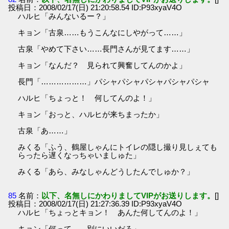
投稿日：2008/02/17(日) 21:20:58.54 ID:P93xyaV4O
ハルヒ「みんないるー？」
キョン「古泉……もうこんなにしやがって……」
古泉「やめて下さい……長門さんが見てます……」
キョン「なんだ？ 見られて興奮してんのかよ」
長門「………………」パシャパシャパシャパシャパシャ
ハルヒ「ちょっと！ 何してんのよ！」
キョン「おっと、ハルヒが来ちまったか」
古泉「あ……」
みくる「ふう、鶴屋しゃんにトイレの隠し撮り見しぇても
らったら遅くなっちゃいましゅた」
みくる「あら、みなしゃんどうしたんでしゅか？」
85
名前：
以下、名無しにかわりましてVIPがお送りします。
[]
投稿日：2008/02/17(日) 21:27:36.39 ID:P93xyaV4O
ハルヒ「ちょっとキョン！ あんた何してんのよ！」
キョン「何って……別にいいだろ」