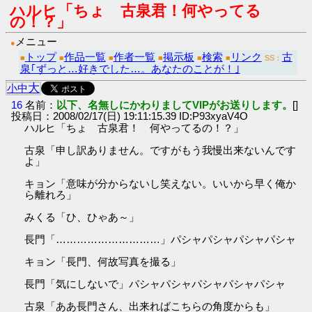
ハルヒ「ちょ 古泉君！何やってる
の！？」
メニュー
●
トップ
作品一覧
作者一覧
掲示板
検索
リンク
古
■
■
■
■
■
■
SS：
泉｢ずっと…好きでした…。あなたのことが！｣
大
小
中
16
名前：
以下、名無しにかわりましてVIPがお送りします。
[]
投稿日：2008/02/17(日) 19:11:15.39 ID:P93xyaV4O
ハルヒ「ちょ 古泉君！ 何やってるの！？」
古泉「申し訳ありません。ですがもう我慢出来ないんです
よ」
キョン「意味が分からないし笑えない。いいから早く俺か
ら離れろ」
みくる「ひ、ひゃあ～」
長門「…………………………」パシャパシャパシャパシャ
キョン「長門、何故写真を撮る」
長門「気にしないで」パシャパシャパシャパシャパシャ
古泉「ああ長門さん、出来ればこちらの角度からも」