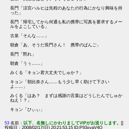
長門「涼宮ハルヒは先程のあなたの行為にかなり興味を持
った」
長門「帰宅してから何通も私の携帯に写真を要求するメー
ルをよこしている」
古泉「そんな……」
朝倉「あ、そうだ長門さん！ 携帯のばんご」
長門「黙れ」
朝倉「うぅ……」
みくる「キョン君大丈夫でしゅか？」
キョン「朝比奈さん……もう少し早く助けて下さい
よ……」
みくる「はあ？ まずは感謝の言葉はどうしたんでしゅか
ねえ！？」
キョン「ひぃぃ」
53
名前：
以下、名無しにかわりましてVIPがお送りします。
[]
投稿日：2008/02/17(日) 20:21:53.15 ID:P93xyaV4O