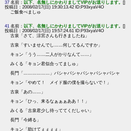
37
名前：
以下、名無しにかわりましてVIPがお送りします。
[]
投稿日：2008/02/17(日) 19:30:13.42 ID:P93xyaV4O
ご飯食べましゅ
41
名前：
以下、名無しにかわりましてVIPがお送りします。
[]
投稿日：2008/02/17(日) 19:57:24.61 ID:P93xyaV4O
古泉「さて、涼宮さんも行きましたね」
古泉「すいませんでし……何してるんですか」
キョン「うう……二人がかりなんて……」
みくる「キョン君似合ってましゅ」
長門「………………」パシャパシャパシャパシャパシャ
キョン「やめて！ メイド服の僕を撮らないで！」
古泉「あの……」
キョン「ひっ、来るなぁぁぁああ！！」
みくる「古泉君少し待っててくだしゃい」
長門「今縛る」
キョン「助けてぇぇぇぇ」