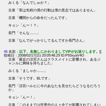
みくる「なんでしゅか？」
古泉「実は先程の僕の行動は僕の意志ではありません」
古泉「機関からの命令だったんです」
キョン「んー！？」
長門「そんな……」
古泉「なんでがっかりしてるんですか長門さん」
46
名前：
以下、名無しにかわりましてVIPがお送りします。
[]
投稿日：2008/02/17(日) 20:09:48.29 ID:P93xyaV4O
古泉「最近の涼宮さんはクラスメイトに影響され、あるジ
ャンルに興味を持ちました」
みくる「ましゃか……」
古泉「そうです。BLです」
長門「涼宮ハルヒに今のあなたを見せたらどうなるだろう
か」
キョン「んー！」
古泉「このままでは世界中の人々全てが影響されてしまい