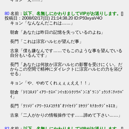
80
名前：
以下、名無しにかわりましてVIPがお送りします。
[]
投稿日：2008/02/17(日) 21:14:38.20 ID:P93xyaV4O
キョン「なんなんだこれは……」
朝倉「あなたは昨日の記憶を失っているのよね」
長門「これは涼宮ハルヒが望んだ事」
古泉「僕も嫌なんです……でもこのような事を望んでいる
自分もいるんです」
長門「あなたは何故か涼宮ハルヒの影響を受けにくい。だ
からこの空間で精神にダイレクトに涼宮ハルヒの力を浴び
せる」
キョン「や、やめてくれぇぇぇええ！！」
朝倉「ﾄﾘｺﾛﾒﾃﾞｨｱﾜｰｸｽﾊﾞﾝｲｯｶﾝﾄｸｿｳﾊﾞﾝﾆｶﾞﾂﾆｼﾞｭｳｼﾁﾆﾁﾊﾂﾊﾞ
ｲ」
長門「ｸｿﾒﾃﾞｨｱﾜｰｸｽﾒｺｸﾁｶﾞｵｿｲｾｲﾃﾞﾖﾔｸﾃﾞｷﾅｶｯﾀｼﾞｬﾈｴｶ」
古泉「二人がかりの情報操作です……諦めて下さい……」
82
名前：
以下、名無しにかわりましてVIPがお送りします。
[]