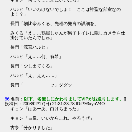
ハルヒ「いいわけないでしょ！ ここは神聖な部室なの
よ！？」
長門「朝比奈みくる、先程の発言の詳細を」
みくる「え……鶴屋しゃんが男子トイレに隠しカメラを仕
掛けていたんでしゅ」
長門「涼宮ハルヒ」
ハルヒ「え……何、有希」
長門「少し出てくる」
ハルヒ「え、ええ……」
長門「………………ッ」ダダッ
86
名前：
以下、名無しにかわりましてVIPがお送りします。
[]
投稿日：2008/02/17(日) 21:31:23.78 ID:P93xyaV4O
キョン「はあーあ、白けちまった」
キョン「古泉、いいからこれ、やろうぜ」
古泉「分かりました」