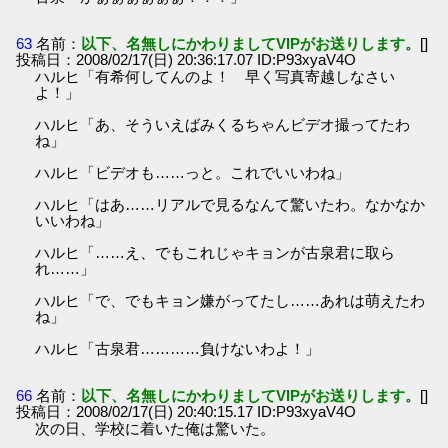
63
名前：
以下、名無しにかわりましてVIPがお送りします。
[]
投稿日：2008/02/17(日) 20:36:17.07 ID:P93xyaV4O
ハルヒ「有希何してんのよ！ 早く写真寄越しなさい
よ！」
ハルヒ「あ、そういえばみくるちゃんビデオ撮ってたわ
ね」
ハルヒ「ビデオも……っと。これでいいわね」
ハルヒ「はあ……リアルで見るなんて驚いたわ。なかなか
いいわね」
ハルヒ「……え、でもこれじゃキョンが古泉君に取ら
れ……」
ハルヒ「で、でもキョン嫌がってたし……あれは萌えたわ
ね」
ハルヒ「古泉君…………負けないわよ！」
66
名前：
以下、名無しにかわりましてVIPがお送りします。
[]
投稿日：2008/02/17(日) 20:40:15.17 ID:P93xyaV4O
次の日、学校に着いた俺は驚いた。