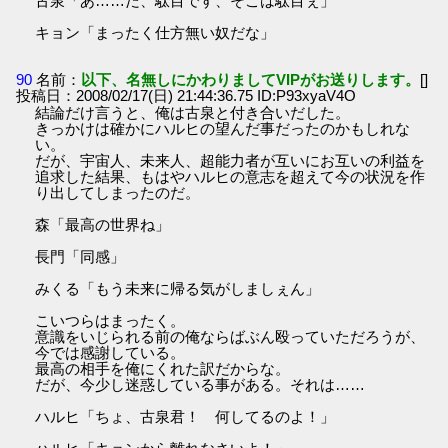
古泉「あ……だ、駄目です、そこは駄目ぇ」
キョン「まったく仕方無い奴だな」
90
名前：
以下、名無しにかわりましてVIPがお送りします。
[]
投稿日：2008/02/17(日) 21:44:36.75 ID:P93xyaV4O
結論だけ言うと、俺は古泉と付き合いだした。
きっかけは確かにハルヒの望んだ事だったのかもしれな
い。
だが、宇宙人、未来人、超能力者が互いにお互いの利益を
追求した結果、もはやハルヒの意志を超えて今の状況を作
り出してしまったのだ。
森「最高の世界ね」
長門「同感」
みくる「もう未来に帰る気がしましぇん」
こいつらはまったく。
意識をいじられる前の俺ならばぶん殴っていただろうが、
今では感謝している。
最高の相手を俺にくれた訳だからな。
だが、今少し迷惑している事がある。それは……
ハルヒ「ちょ、古泉君！ 何してるのよ！」