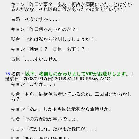
キョン「昨日の事？ ああ、何故か病院にいたことは分か
るんだがな。それ以前に何があったかは覚えていない」
古泉「そうですか……」
キョン「昨日何かあったのか？」
朝倉「それは私から説明しましょうか？」
キョン「朝倉！？ 古泉、お前！？」
古泉「……すいません」
75
名前：
以下、名無しにかわりましてVIPがお送りします。
[]
投稿日：2008/02/17(日) 20:58:31.15 ID:P93xyaV4O
キョン「またか……」
朝倉「あら、結構落ち着いているのね。二回目だからかし
ら？」
キョン「ああ、しかも今回は最初から金縛りか」
朝倉「その方が話が早いでしょ」
キョン「確かにな。だがまた長門が……」
朝倉「あら、それは無理よ」