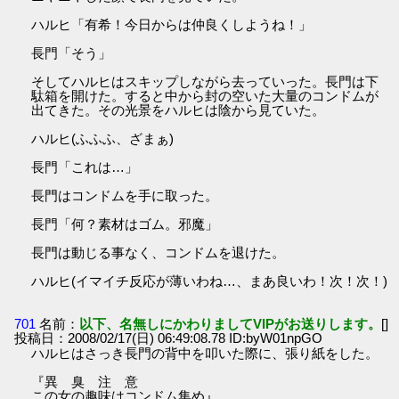
ハルヒ「有希！今日からは仲良くしようね！」
長門「そう」
そしてハルヒはスキップしながら去っていった。長門は下
駄箱を開けた。すると中から封の空いた大量のコンドムが
出てきた。その光景をハルヒは陰から見ていた。
ハルヒ(ふふふ、ざまぁ)
長門「これは…」
長門はコンドムを手に取った。
長門「何？素材はゴム。邪魔」
長門は動じる事なく、コンドムを退けた。
ハルヒ(イマイチ反応が薄いわね…、まあ良いわ！次！次！)
701
名前：
以下、名無しにかわりましてVIPがお送りします。
[]
投稿日：2008/02/17(日) 06:49:08.78 ID:byW01npGO
ハルヒはさっき長門の背中を叩いた際に、張り紙をした。
『異 臭 注 意
この女の趣味はコンドム集め』