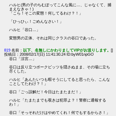
ハルヒ(男の子のちむぽってこんな風に…、じゃなくて、捕
まえなきゃ！)
「こら！そこの変態！何してるわけ？！」
「ひっひぃ！ごめんなさい！」
ハルヒ「谷口…」
変態男の正体、それは同じクラスの谷口であった。
819
名前：
以下、名無しにかわりましてVIPがお送りします。
[]
投稿日：2008/02/17(日) 11:41:30.24 ID:byW01npGO
谷口「涼宮…」
谷口は反り立つポークビッツを隠さぬまま、その場に立ち
尽くした。
ハルヒ「あんたいつも暇そうにしてると思ったら、こんな
ことしてたわけ？！」
谷口「ごっ誤解だ！今日はたまたまだ！」
ハルヒ「たまたまでも覗きは犯罪よ？！警察に通報する
わ！」
谷口「そっそれだけはやめてくれ！何でもするからさ！」