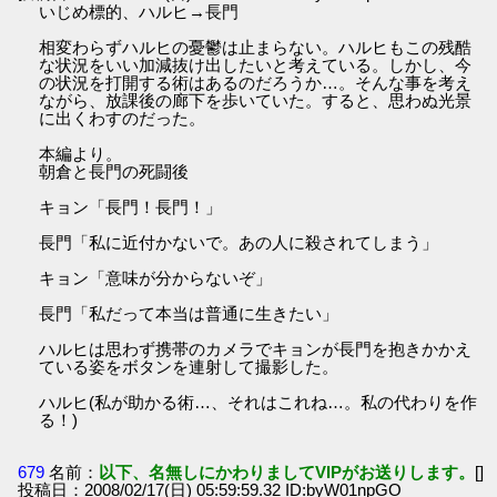
いじめ標的、ハルヒ→長門
相変わらずハルヒの憂鬱は止まらない。ハルヒもこの残酷
な状況をいい加減抜け出したいと考えている。しかし、今
の状況を打開する術はあるのだろうか…。そんな事を考え
ながら、放課後の廊下を歩いていた。すると、思わぬ光景
に出くわすのだった。
本編より。
朝倉と長門の死闘後
キョン「長門！長門！」
長門「私に近付かないで。あの人に殺されてしまう」
キョン「意味が分からないぞ」
長門「私だって本当は普通に生きたい」
ハルヒは思わず携帯のカメラでキョンが長門を抱きかかえ
ている姿をボタンを連射して撮影した。
ハルヒ(私が助かる術…、それはこれね…。私の代わりを作
る！)
679
名前：
以下、名無しにかわりましてVIPがお送りします。
[]
投稿日：2008/02/17(日) 05:59:59.32 ID:byW01npGO