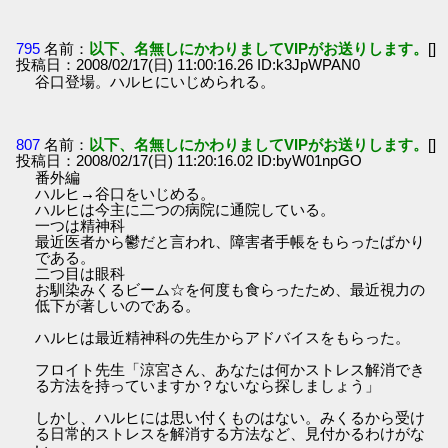
795
名前：
以下、名無しにかわりましてVIPがお送りします。
[]
投稿日：2008/02/17(日) 11:00:16.26 ID:k3JpWPAN0
谷口登場。ハルヒにいじめられる。
807
名前：
以下、名無しにかわりましてVIPがお送りします。
[]
投稿日：2008/02/17(日) 11:20:16.02 ID:byW01npGO
番外編
ハルヒ→谷口をいじめる。
ハルヒは今主に二つの病院に通院している。
一つは精神科
最近医者から鬱だと言われ、障害者手帳をもらったばかり
である。
二つ目は眼科
お馴染みくるビーム☆を何度も食らったため、最近視力の
低下が著しいのである。
ハルヒは最近精神科の先生からアドバイスをもらった。
フロイト先生「涼宮さん、あなたは何かストレス解消でき
る方法を持っていますか？ないなら探しましょう」
しかし、ハルヒには思い付くものはない。みくるから受け
る日常的ストレスを解消する方法など、見付かるわけがな