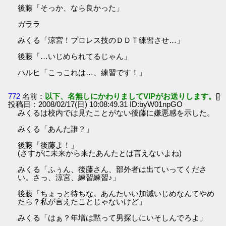
後藤「そっか、なら良かった」
ガララ
みくる「涼宮！プロレス技のＤＤＴ練習させ…」
後藤「…いじめられてるじゃん」
ハルヒ「こっこれは…、練習です！」
772
名前：
以下、名無しにかわりましてVIPがお送りします。
[]
投稿日：2008/02/17(日) 10:08:49.31 ID:byW01npGO
みくるは校内では見たことがない後藤に嫌悪感を示した。
みくる「あんた誰？」
後藤「後藤よ！」
(さすがに未来から来たあんたとは言えないよね)
みくる「ふぅん、後藤さん、部外者は出ていってくださ
い。さっ、涼宮、練習練習♪」
後藤「ちょっと待ちな。あんたいい加減いじめなんてやめ
たら？私が言えたことじゃないけど」
みくる「はぁ？年増は黙って男探しにいそしんでろよ」