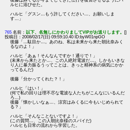
ルヒに浴びせた。
ハルヒ「グスン…もう許してください…、お願いしま
す…」
765
名前：
以下、名無しにかわりましてVIPがお送りします。
[]
投稿日：2008/02/17(日) 09:59:10.40 ID:byW01npGO
後藤「…駄目か…。あのね、私は未来から来た朝比奈みく
るなのよ！」
ハルヒ「あぁ！そんなんですか！通りで！」
(未来から来たとか…、この人絶対電波だ…。しかもいきな
り人に暴力振るうってことは、きっと精神系の病気にかか
ってるんだ)
後藤「分かってくれた？！」
ハルヒ「はい！」
(何で私の回りは理不尽な電波な人たちがこんなにいるんだ
ろ…)
後藤「懐かしいなぁ…、涼宮はみくるに今もいじめられて
る？」
ハルヒ「そんなことないですよ！」
(この質問…、この人朝比奈様のスパイだ)
ハルヒも日常の流れから学習した。