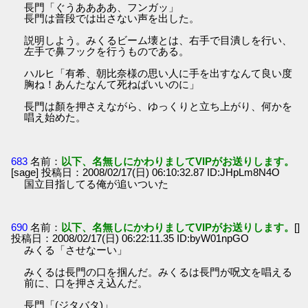
長門「ぐうああああ、フンガッ」
長門は普段では出さない声を出した。
説明しよう。みくるビーム壊とは、右手で目潰しを行い、
左手で鼻フックを行うものである。
ハルヒ「有希、朝比奈様の思い人に手を出すなんて良い度
胸ね！あんたなんて死ねばいいのに」
長門は顏を押さえながら、ゆっくりと立ち上がり、何かを
唱え始めた。
683
名前：
以下、名無しにかわりましてVIPがお送りします。
[sage] 投稿日：2008/02/17(日) 06:10:32.87 ID:JHpLm8N4O
国立目指してる俺が追いついた
690
名前：
以下、名無しにかわりましてVIPがお送りします。
[]
投稿日：2008/02/17(日) 06:22:11.35 ID:byW01npGO
みくる「させなーい」
みくるは長門の口を掴んだ。みくるは長門が呪文を唱える
前に、口を押さえ込んだ。
長門「(ジタバタ)」