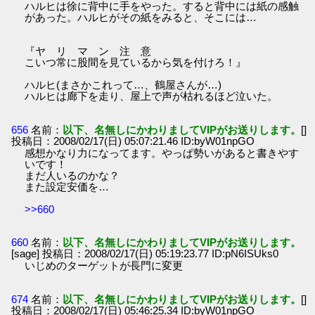
ハルヒは徐に背中に手をやった。すると背中には紙の感触
があった。ハルヒがその紙をみると、そこには…
『ヤ リ マ ン 注 意
こいつ常に股間を見ているから気を付けろ！』
ハルヒ(まさかこれって…、鶴屋さんが…)
ハルヒは廊下を走り、屋上で声が枯れるほど泣いた。
656
名前：
以下、名無しにかわりましてVIPがお送りします。
[]
投稿日：2008/02/17(日) 05:07:21.46 ID:byW01npGO
感想かなり力になってます。やっぱ勢いがあると書きやす
いです！
まだ人いるのかな？
また設定安価を…
>>660
660
名前：
以下、名無しにかわりましてVIPがお送りします。
[sage] 投稿日：2008/02/17(日) 05:19:23.77 ID:pN6ISUks0
いじめのターゲットが長門に変更
674
名前：
以下、名無しにかわりましてVIPがお送りします。
[]
投稿日：2008/02/17(日) 05:46:25.34 ID:byW01npGO