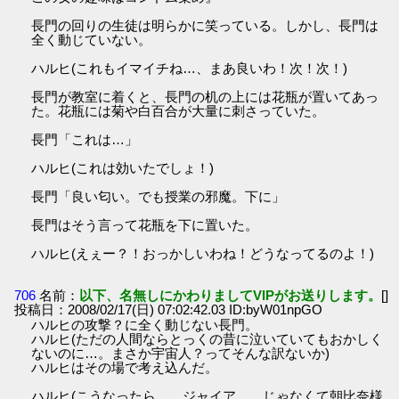
長門の回りの生徒は明らかに笑っている。しかし、長門は
全く動じていない。
ハルヒ(これもイマイチね…、まあ良いわ！次！次！)
長門が教室に着くと、長門の机の上には花瓶が置いてあっ
た。花瓶には菊や白百合が大量に刺さっていた。
長門「これは…」
ハルヒ(これは効いたでしょ！)
長門「良い匂い。でも授業の邪魔。下に」
長門はそう言って花瓶を下に置いた。
ハルヒ(えぇー？！おっかしいわね！どうなってるのよ！)
706
名前：
以下、名無しにかわりましてVIPがお送りします。
[]
投稿日：2008/02/17(日) 07:02:42.03 ID:byW01npGO
ハルヒの攻撃？に全く動じない長門。
ハルヒ(ただの人間ならとっくの昔に泣いていてもおかしく
ないのに…。まさか宇宙人？ってそんな訳ないか)
ハルヒはその場で考え込んだ。
ハルヒ(こうなったら…、ジャイア…、じゃなくて朝比奈様