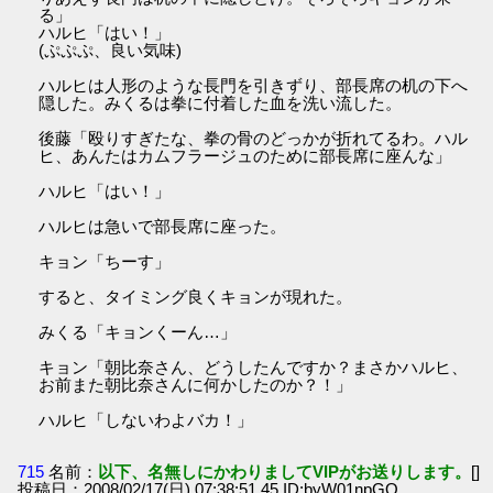
る」
ハルヒ「はい！」
(ぷぷぷ、良い気味)
ハルヒは人形のような長門を引きずり、部長席の机の下へ
隠した。みくるは拳に付着した血を洗い流した。
後藤「殴りすぎたな、拳の骨のどっかが折れてるわ。ハル
ヒ、あんたはカムフラージュのために部長席に座んな」
ハルヒ「はい！」
ハルヒは急いで部長席に座った。
キョン「ちーす」
すると、タイミング良くキョンが現れた。
みくる「キョンくーん…」
キョン「朝比奈さん、どうしたんですか？まさかハルヒ、
お前また朝比奈さんに何かしたのか？！」
ハルヒ「しないわよバカ！」
715
名前：
以下、名無しにかわりましてVIPがお送りします。
[]
投稿日：2008/02/17(日) 07:38:51.45 ID:byW01npGO