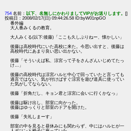
754
名前：
以下、名無しにかわりましてVIPがお送りします。
[]
投稿日：2008/02/17(日) 09:44:26.58 ID:byW01npGO
番外編
大人番みくるの教育。
大人みくる(以下:後藤)「ここも久しぶりねー、懐かしい」
後藤は高校時代にいた高校に来た。今思い出すと、後藤は
高校時代にあまり良い思い出かない。
後藤「そういえば私、涼宮って子をさんざんいじめてたっ
け…」
後藤の高校時代は涼宮ハルヒ中心で回っていたと言っても
過言ではない。気が付けばすぐ涼宮を遊び道具に使ってい
た気がしてならない。
後藤「折角だし、キョン君と涼宮に会いに行くかなっ」
後藤は駆け出し、部室に向かった。
後藤はゆっくりと部室のドアを開けた。
後藤「失礼しまーす」
部室の中を見ると昼休みにも関わらず、中にはハルヒが一
人ポツンと椅子に座っていた。