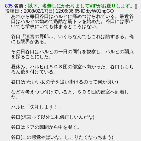
835
名前：
以下、名無しにかわりましてVIPがお送りします。
[]
投稿日：2008/02/17(日) 12:06:36.65 ID:byW01npGO
あれから毎日谷口はハルヒに痛めつけられている。最近谷
口はハルヒの勧めで過酷な筋トレを始めた。谷口には家に
いても学校にいても休まるところはない。
谷口「涼宮の野郎…、いくらなんでもこれは酷すぎる。俺
にも限界がある」
その日谷口はハルヒの一日の同行を観察し、ハルヒの弱点
を探ることにした。
昼休み、ハルヒはＳＯＳ団の部室へ向かった。谷口ももち
ろん後を付けている。
谷口(かわいい女の子を追い掛けるのって何か良い)
などを考えつつ付けていると、ＳＯＳ団の部室へ到着し
た。
ハルヒ「失礼します！」
谷口(涼宮って以外に礼儀正しいんだな)
谷口はドアの隙間から中を覗く。
谷口(この感覚やばいな。しこりたくなっちまう)