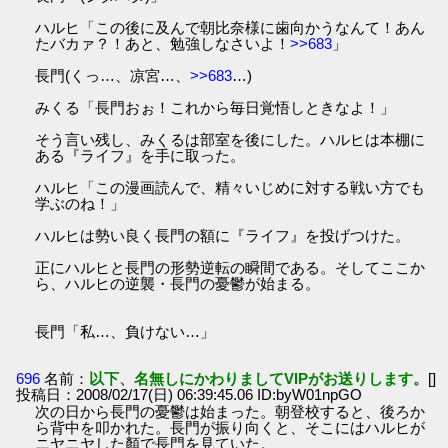
ハルヒ「この後に及んで朝比奈様に歯向かうなんて！あん
たバカァ？！あと、勉強しなさいよ！
>>683
」
長門(くっ…、凉宮…、
>>683
…)
みくる「長門おぉ！これから毎日覚悟しときなよ！」
そう言い残し、みくるは部室を後にした。ハルヒは本棚に
ある『ライフ』を手に取った。
ハルヒ「この漫画読んで、精々いじめに対する戦い方でも
学ぶのね！」
ハルヒは勢い良く長門の額に『ライフ』を投げつけた。
正にハルヒと長門の形勢逆転の瞬間である。そしてここか
ら、ハルヒの逆襲・長門の憂鬱が始まる。
長門「私…、負けない…」
696
名前：
以下、名無しにかわりましてVIPがお送りします。
[]
投稿日：2008/02/17(日) 06:39:45.06 ID:byW01npGO
次の日から長門の憂鬱は始まった。朝登校すると、後ろか
ら背中を叩かれた。長門が振り向くと、そこにはハルヒが
ニヤニヤした顏で長門を見ていた。