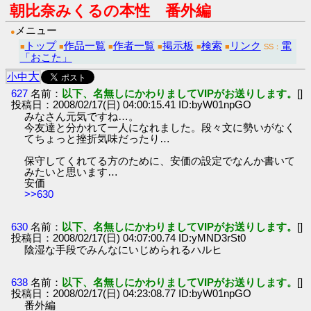
朝比奈みくるの本性 番外編
メニュー
●
トップ
作品一覧
作者一覧
掲示板
検索
リンク
電
■
■
■
■
■
■
SS：
「おこた」
大
小
中
627
名前：
以下、名無しにかわりましてVIPがお送りします。
[]
投稿日：2008/02/17(日) 04:00:15.41 ID:byW01npGO
みなさん元気ですね…。
今友達と分かれて一人になれました。段々文に勢いがなく
てちょっと挫折気味だったり…
保守してくれてる方のために、安価の設定でなんか書いて
みたいと思います…
安価
>>630
630
名前：
以下、名無しにかわりましてVIPがお送りします。
[]
投稿日：2008/02/17(日) 04:07:00.74 ID:yMND3rSt0
陰湿な手段でみんなにいじめられるハルヒ
638
名前：
以下、名無しにかわりましてVIPがお送りします。
[]
投稿日：2008/02/17(日) 04:23:08.77 ID:byW01npGO
番外編