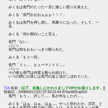
みくるは長門のたった一言に激しい怒りを覚えた。
みくる「長門おおおぉぉぉ！！！」
みくるは長門を押し倒し、馬乗りになった。そして、一
言。
みくる「何か面白いこと言え」
長門「ない」
バシッ
長門は頬をおもいっきり殴られた。
みくる「もう一回」
長門「うぅ…、ヒューマノイド…」
バシッ
その後も長門は何度も殴られ続けた。
いつの間にか床には長門の血と涙がこぼれていた。
714
名前：
以下、名無しにかわりましてVIPがお送りします。
[]
投稿日：2008/02/17(日) 07:30:22.64 ID:byW01npGO
長門「もう…、許して…、私が何をしたの…」
みくる「はぁ、はぁ、はぁ…。やっと折れたか。涼宮、と
りあえず長門は机の中に隠しとけ。そろそろキョンが来