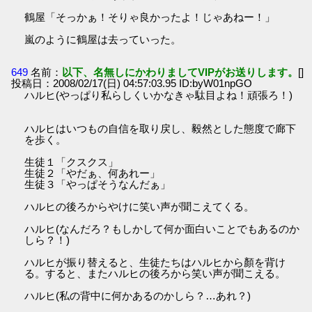
鶴屋「そっかぁ！そりゃ良かったよ！じゃあねー！」
嵐のように鶴屋は去っていった。
649
名前：
以下、名無しにかわりましてVIPがお送りします。
[]
投稿日：2008/02/17(日) 04:57:03.95 ID:byW01npGO
ハルヒ(やっぱり私らしくいかなきゃ駄目よね！頑張ろ！)
ハルヒはいつもの自信を取り戻し、毅然とした態度で廊下
を歩く。
生徒１「クスクス」
生徒２「やだぁ、何あれー」
生徒３「やっぱそうなんだぁ」
ハルヒの後ろからやけに笑い声が聞こえてくる。
ハルヒ(なんだろ？もしかして何か面白いことでもあるのか
しら？！)
ハルヒが振り替えると、生徒たちはハルヒから顏を背け
る。すると、またハルヒの後ろから笑い声が聞こえる。
ハルヒ(私の背中に何かあるのかしら？…あれ？)