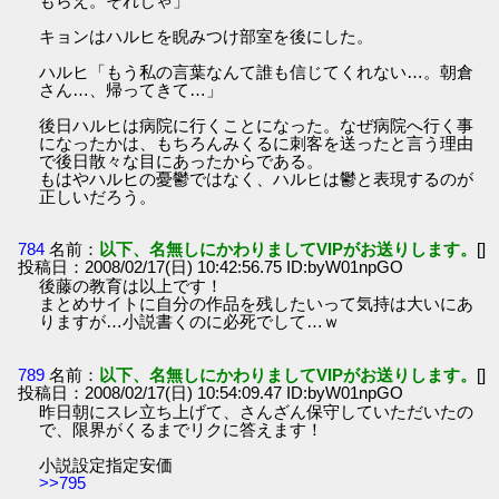
もらえ。それじゃ」
キョンはハルヒを睨みつけ部室を後にした。
ハルヒ「もう私の言葉なんて誰も信じてくれない…。朝倉
さん…、帰ってきて…」
後日ハルヒは病院に行くことになった。なぜ病院へ行く事
になったかは、もちろんみくるに刺客を送ったと言う理由
で後日散々な目にあったからである。
もはやハルヒの憂鬱ではなく、ハルヒは鬱と表現するのが
正しいだろう。
784
名前：
以下、名無しにかわりましてVIPがお送りします。
[]
投稿日：2008/02/17(日) 10:42:56.75 ID:byW01npGO
後藤の教育は以上です！
まとめサイトに自分の作品を残したいって気持は大いにあ
りますが…小説書くのに必死でして…ｗ
789
名前：
以下、名無しにかわりましてVIPがお送りします。
[]
投稿日：2008/02/17(日) 10:54:09.47 ID:byW01npGO
昨日朝にスレ立ち上げて、さんざん保守していただいたの
で、限界がくるまでリクに答えます！
小説設定指定安価
>>795