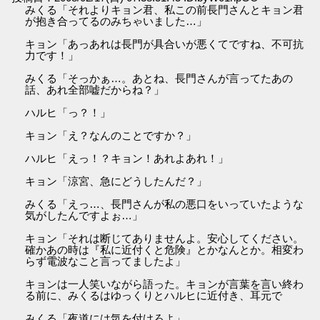
みくる「それよりキョン君、私この前長門さんとキョン君
が抱き合ってるのみちゃいました…」
キョン「あっあれは長門が具合いが悪くてですね、不可抗
力です！」
みくる「そっかぁ…。あとね、長門さんが言ってたあの
話、あれ全部嘘だからね？」
ハルヒ「っ？！」
キョン「え？なんのことですか？」
ハルヒ「えっ！？キョン！あれよあれ！」
キョン「涼宮、急にどうしたんだ？」
みくる「えっ…、長門さんが私の悪口をいっていたような
気がしたんですよぉ…」
キョン「それは断じてありませんよ。安心してください。
確かあの時は『私に近付くと危険』とかなんとか。相変わ
らず電波なこと言ってましたよ」
キョンは一人笑いながら語った。キョンが言葉を言い終わ
る前に、みくるはゆっくりとハルヒに近付き、耳元で
みくる「夜道には気を付けろよ」