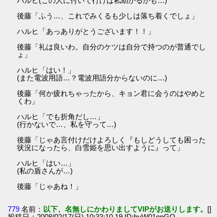
ハルヒ(この人に付いて行けば私助かるかも…)
後藤「ふう…、これでみくるも少しは落ち着くでしょ」
ハルヒ「あっありがとうございます！！」
後藤「礼は良いわ。自分のケツは自分で持つのが普通でし
ょ」
ハルヒ「はい！」
(また電波用語…？電波用語分からないのに…)
後藤「何か疲れちゃったから、キョン君に会うのはやめと
くわ」
ハルヒ「でも折角だし…」
(行かないで…、私を守って…)
後藤「じゃあ言付けだけよろしく『もしどうしても困った
状況になったら、白雪姫を思い出すように』って」
ハルヒ「はい…」
(私の盾さんが…)
後藤「じゃあね！」
779
名前：
以下、名無しにかわりましてVIPがお送りします。
[]
投稿日：2008/02/17(日) 10:33:10.19 ID:byW01npGO