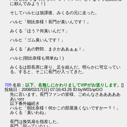
に頼んでみよう！)
そしてハルヒは放課後、みくるの元に走った。
ハルヒ「朝比奈様！長門が臭いんです！」
みくる「ほう？何臭いんだ？」
ハルヒ「ゴム臭いんです！」
みくる「あの野郎、まさかああぁぁ！」
ハルヒ(朝比奈様も簡単ね！)
みくるは部長席に座り、足を組んだ。明らかに苛立ってい
る。すると、そこに長門が入ってきた。
709
名前：
以下、名無しにかわりましてVIPがお送りします。
[]
投稿日：2008/02/17(日) 07:16:43.26 ID:byW01npGO
先に言います。長門ファンの皆様、ごめんなさあああああ
あいorz
以下番外編続き
ハルヒ「朝比奈様！何かこの部屋臭くないですかー？！」
みくる「臭いわね」
長門は換気扇を指差した。
長門「回っていない」