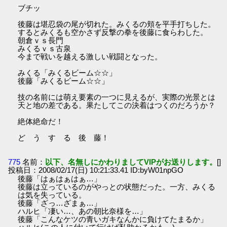
ブチッ
後藤は堪忍袋の尾が切れた。みくるの頬を平手打ちした。
するとみくるも空かさず反撃の拳を後藤に食らわした。
朝倉ｖｓ長門
みくるｖｓ古泉
今まで戦いを越える激しい戦闘となった。
みくる「みくるビーム☆☆」
後藤「みくるビーム☆☆」
技の名前には萌え要素の一つに見えるが、実際の光景とは
天と地の差である。果たしてこの決着はつくのだろうか？
絶体絶命だ！
ど う す る 後 藤！
775
名前：
以下、名無しにかわりましてVIPがお送りします。
[]
投稿日：2008/02/17(日) 10:21:33.41 ID:byW01npGO
後藤「はぁはぁはぁ…」
後藤は立っているのがやっとの状態だった。一方、みくる
は気を失っている。
後藤「ざっ…ざまぁ…」
ハルヒ「凄い…、あの朝比奈様を…」
後藤「こんなケツの青いガキなんかに負けてたまるか」