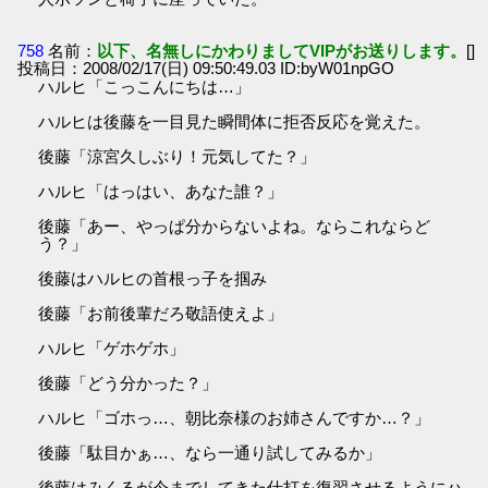
758
名前：
以下、名無しにかわりましてVIPがお送りします。
[]
投稿日：2008/02/17(日) 09:50:49.03 ID:byW01npGO
ハルヒ「こっこんにちは…」
ハルヒは後藤を一目見た瞬間体に拒否反応を覚えた。
後藤「涼宮久しぶり！元気してた？」
ハルヒ「はっはい、あなた誰？」
後藤「あー、やっぱ分からないよね。ならこれならど
う？」
後藤はハルヒの首根っ子を掴み
後藤「お前後輩だろ敬語使えよ」
ハルヒ「ゲホゲホ」
後藤「どう分かった？」
ハルヒ「ゴホっ…、朝比奈様のお姉さんですか…？」
後藤「駄目かぁ…、なら一通り試してみるか」
後藤はみくるが今までしてきた仕打を復習させるようにハ