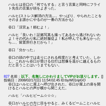
ハルヒは谷口の「何でもする」と言う言葉と同時にフライ
ト先生の言葉が頭をよぎった。
ハルヒ(ストレス解消の方法…。やっぱり、やられたことを
そのまま誰かにやるのが一番の方法かも)
谷口「涼宮ぁ！頼むよ！」
ハルヒ「良いわ！証拠写真も撮ってあるから逃げれないわ
よ！その代わり私に絶対服従よ！私が呼んでも来なかった
ら…、留置所行きだから！」
谷口「分かった」
谷口の頭の中では走りにされる程度だと考えていた。しか
し、これから谷口が受ける仕打は想像を遥かに越えるもの
だと言うことはいうまでもない。
827
名前：
以下、名無しにかわりましてVIPがお送りします。
[]
投稿日：2008/02/17(日) 11:54:02.45 ID:byW01npGO
谷口はハルヒに屋上へ呼び出された。谷口が屋上の扉を開
けるとハルヒの声が横から聞こえた。
ハルヒ「ハルヒビーム☆☆☆」
谷口がハルヒの方に目をやると、みくるビームことハルヒ