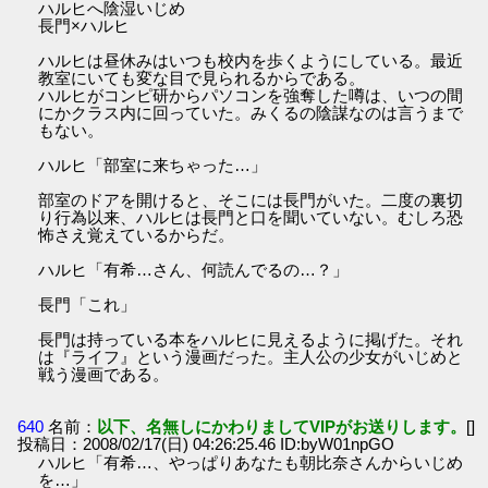
ハルヒへ陰湿いじめ
長門×ハルヒ
ハルヒは昼休みはいつも校内を歩くようにしている。最近
教室にいても変な目で見られるからである。
ハルヒがコンピ研からパソコンを強奪した噂は、いつの間
にかクラス内に回っていた。みくるの陰謀なのは言うまで
もない。
ハルヒ「部室に来ちゃった…」
部室のドアを開けると、そこには長門がいた。二度の裏切
り行為以来、ハルヒは長門と口を聞いていない。むしろ恐
怖さえ覚えているからだ。
ハルヒ「有希…さん、何読んでるの…？」
長門「これ」
長門は持っている本をハルヒに見えるように掲げた。それ
は『ライフ』という漫画だった。主人公の少女がいじめと
戦う漫画である。
640
名前：
以下、名無しにかわりましてVIPがお送りします。
[]
投稿日：2008/02/17(日) 04:26:25.46 ID:byW01npGO
ハルヒ「有希…、やっぱりあなたも朝比奈さんからいじめ
を…」