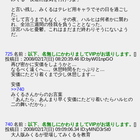
と言い残し、みくるはテレビ用キャラでその日を過ごし
た。
そして言うまでもなく、その夜、ハルヒは何者かに襲わ
れ、全治三週間の怪我を負うこととなった。
涼宮ハルヒ憂鬱。これはまだまだ終わりそうにないよう
だ。
725
名前：
以下、名無しにかわりましてVIPがお送りします。
[]
投稿日：2008/02/17(日) 08:20:39.46 ID:byW01npGO
再び密かに安価をしようかと…
なるべく遠くへ…。休憩時間をたっぷりと…
安価にたどり着くまで少し休憩します…
安価
>>740
みくるさんからのお言葉
「あんたら、あんまり早く安価にたどり着いたらハルヒの
二の舞いだから」
740
名前：
以下、名無しにかわりましてVIPがお送りします。
[]
投稿日：2008/02/17(日) 09:09:06.34 ID:yMND3rSt0
大人版みくるが登場してみくるを教育