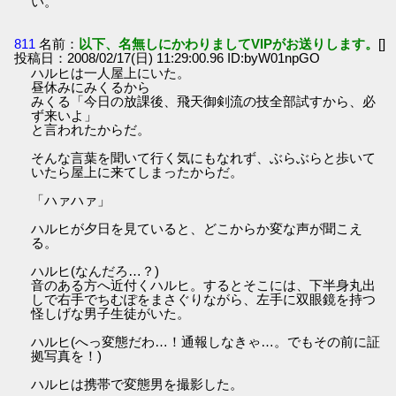
い。
811
名前：
以下、名無しにかわりましてVIPがお送りします。
[]
投稿日：2008/02/17(日) 11:29:00.96 ID:byW01npGO
ハルヒは一人屋上にいた。
昼休みにみくるから
みくる「今日の放課後、飛天御剣流の技全部試すから、必
ず来いよ」
と言われたからだ。
そんな言葉を聞いて行く気にもなれず、ぶらぶらと歩いて
いたら屋上に来てしまったからだ。
「ハァハァ」
ハルヒが夕日を見ていると、どこからか変な声が聞こえ
る。
ハルヒ(なんだろ…？)
音のある方へ近付くハルヒ。するとそこには、下半身丸出
しで右手でちむぽをまさぐりながら、左手に双眼鏡を持つ
怪しげな男子生徒がいた。
ハルヒ(へっ変態だわ…！通報しなきゃ…。でもその前に証
拠写真を！)
ハルヒは携帯で変態男を撮影した。