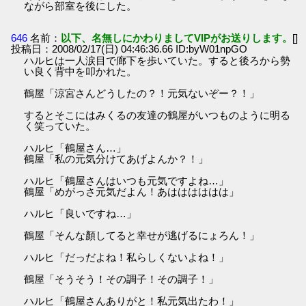
ながら部室を後にした。
646
名前：
以下、名無しにかわりましてVIPがお送りします。
[]
投稿日：2008/02/17(日) 04:46:36.66 ID:byW01npGO
ハルヒは一人涙目で廊下を歩いていた。すると後ろから勢
い良く背中を叩かれた。
鶴屋「涼宮さんどうしたの？！元気ないぞー？！」
するとそこにはみくるの友達の鶴屋がいつものように明る
く笑っていた。
ハルヒ「鶴屋さん…」
鶴屋「私の元気分けてあげよんか？！」
ハルヒ「鶴屋さんはいつも元気ですよね…」
鶴屋「めがっさ元気だよん！あはははははは」
ハルヒ「良いですね…」
鶴屋「そんな顏してると幸せが逃げるにょろん！」
ハルヒ「だっだよね！私らしくないよね！」
鶴屋「そうそう！その調子！その調子！」
ハルヒ「鶴屋さんありがと！私元気出たわ！」