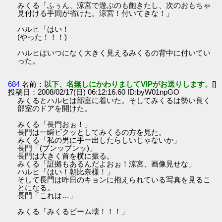
みくる「ふぅん、涼宮で遊ぶのも飽きたし、次のおもちゃ
見付ける手間が省けた。涼宮！付いてきな！」
ハルヒ「はい！
(やった！！！)
ハルヒはいつになく大きく見えるみくるの背中に付いてい
った。
684
名前：
以下、名無しにかわりましてVIPがお送りします。
[]
投稿日：2008/02/17(日) 06:12:16.60 ID:byW01npGO
みくるとハルヒは部室に着いた。そしてみくるは勢い良く
部室のドアを開けた。
みくる「長門おぉ！」
長門は一瞬ビクッとしてみくるの方を見た。
みくる「私の男に手ー出したらしいじゃないか」
長門「(ブンッブンッ)」
長門は大きく首を横に振る。
みくる「証拠もあるんだよおぉ！涼宮、画像見せな」
ハルヒ「はい！朝比奈様！」
そして長門は昨日のキョンに抱えられている写真を見るこ
とになる。
長門「これは…」
みくる「みくるビーム壊！！！」