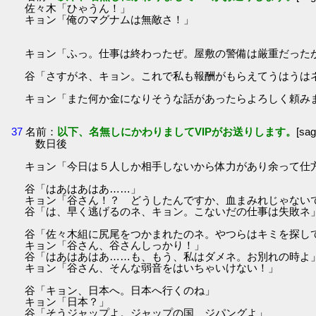
佐々木「ひゃうん！」
キョン「俺のマグナムは無敵さ！」
キョン「ふっ。仕事は終わったぜ。屋敷の警備は厳重だった
谷「さすがネ、キョン。これで私も報酬がもらえてうはうは
キョン「また何か金になりそうな話があったらよろしく頼み
37
名前：
以下、名無しにかわりましてVIPがお送りします。
[sa
数日後
キョン「今日は５人しか相手しないから体力があり余って仕
谷「はあはあはあ……」
キョン「谷さん！？ どうしたんですか、血まみれじゃない
谷「は、早く逃げるのネ、キョン。こないだの仕事は失敗ネ
谷「佐々木組に尻尾をつかまれたのネ。やつらはキミを探し
キョン「谷さん、谷さんしっかり！」
谷「はあはあはあ……も、もう、私はダメネ。お別れの時よ
キョン「谷さん、そんな弱音をはいちゃいけない！」
谷「キョン、日本へ。日本へ行くのね」
キョン「日本？」
谷「そうジャップよ。ジャップの国、ジパングよ」