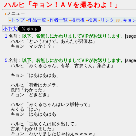
ハルヒ「キョン！ＡＶを撮るわよ！」
メニュー
●
トップ
作品一覧
作者一覧
掲示板
検索
リンク
キョ
■
■
■
■
■
■
SS：
大
小
中
1
名前：
以下、名無しにかわりましてVIPがお送りします。
[sag
ハルヒ「というわけで。あんたが男優ね」
キョン「マジか！？」
5
名前：
以下、名無しにかわりましてVIPがお送りします。
[sag
ハルヒ「みくるちゃん、有希、古泉くん。集合よ」
キョン「はあはあはあ」
ハルヒ「有希はカメラ」
長門「わかった」
キョン「どきどき」
ハルヒ「みくるちゃんはレフ版持って」
みくる「はい」
キョン「はあはあはあ」
ハルヒ「古泉くんは尻を出して」
古泉「わかりました」
キョン「わかりましたじゃねえｗｗｗｗ」