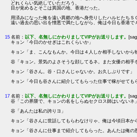
どれくらい気絶していただろう。
目が覚めるとそこは異国の地、香港だった。
用済みになった俺を遠い異郷の地へ身売りしたハルヒたちＳ
遠い過去の思い出を憎悪で満たしながら、俺は今日も香港で
15
名前：
以下、名無しにかわりましてVIPがお送りします。
[sa
キョン「今日のかせぎはこれくらいか」
キョン「ま、こんなもんか。今日は４人しか相手しないから
谷「キョン。景気のよさそうな顔してるネ。また女優の相手
キョン「谷さん。谷・口さんじゃないか。お久しぶりです」
キョン「今日も谷さんに紹介してもらった仕事で稼がせても
17
名前：
以下、名無しにかわりましてVIPがお送りします。
[sa
谷「この界隈で、キョンの名をしらぬセクロス師はいないネ
谷「あんたは私の誇りヨ」
キョン「谷さんに世話してもらわなけりゃ、俺は今頃日本か
キョン「谷さんに仕事まで紹介してもらった。あんたは俺の