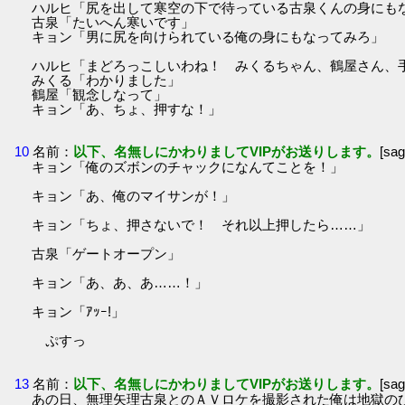
ハルヒ「尻を出して寒空の下で待っている古泉くんの身にも
古泉「たいへん寒いです」
キョン「男に尻を向けられている俺の身にもなってみろ」
ハルヒ「まどろっこしいわね！ みくるちゃん、鶴屋さん、
みくる「わかりました」
鶴屋「観念しなって」
キョン「あ、ちょ、押すな！」
10
名前：
以下、名無しにかわりましてVIPがお送りします。
[sa
キョン「俺のズボンのチャックになんてことを！」
キョン「あ、俺のマイサンが！」
キョン「ちょ、押さないで！ それ以上押したら……」
古泉「ゲートオープン」
キョン「あ、あ、あ……！」
キョン「ｱｯｰ!」
ぷすっ
13
名前：
以下、名無しにかわりましてVIPがお送りします。
[sa
あの日、無理矢理古泉とのＡＶロケを撮影された俺は地獄の