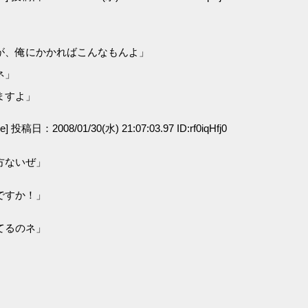
が、俺にかかればこんなもんよ」
ネ」
ますよ」
ge] 投稿日：2008/01/30(水) 21:07:03.97 ID:rf0iqHfj0
方ないぜ」
ですか！」
」
てるのネ」
」