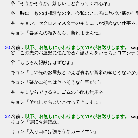
谷「そうかそうか。嬉しいこと言ってくれるネ」
谷「時に、ものは相談なのネ。今私のところにヤバい筋の仕
谷「キョン。セクロスマスターのキミにしか頼めない仕事ネ
キョン「谷さんの頼みなら、断れませんね」
20
名前：
以下、名無しにかわりましてVIPがお送りします。
[sa
谷「この先のお屋敷に住んでるお譲さんをいっちょコマシテ
谷「もちろん報酬ははずむよ」
キョン「この先のお屋敷といえば有名な富豪の家じゃないか
キョン「確かにそれはヤバそうな仕事だぜ」
谷「キミならできるネ。ゴムの心配も無用ネ」
キョン「それじゃちょいと行ってきますよ」
32
名前：
以下、名無しにかわりましてVIPがお送りします。
[sa
キョン「塀に有刺鉄線」
キョン「入り口には強そうなガードマン」