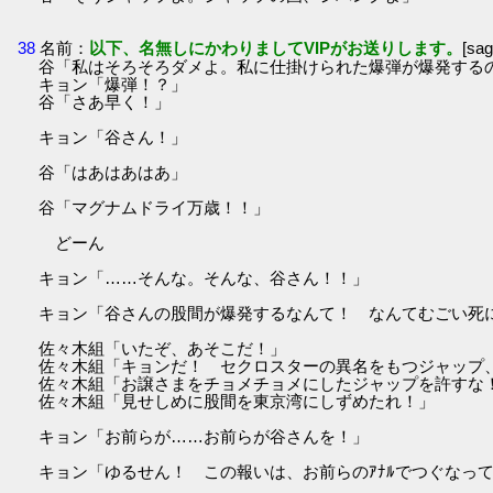
38
名前：
以下、名無しにかわりましてVIPがお送りします。
[sa
谷「私はそろそろダメよ。私に仕掛けられた爆弾が爆発する
キョン「爆弾！？」
谷「さあ早く！」
キョン「谷さん！」
谷「はあはあはあ」
谷「マグナムドライ万歳！！」
どーん
キョン「……そんな。そんな、谷さん！！」
キョン「谷さんの股間が爆発するなんて！ なんてむごい死
佐々木組「いたぞ、あそこだ！」
佐々木組「キョンだ！ セクロスターの異名をもつジャップ
佐々木組「お譲さまをチョメチョメにしたジャップを許すな
佐々木組「見せしめに股間を東京湾にしずめたれ！」
キョン「お前らが……お前らが谷さんを！」
キョン「ゆるせん！ この報いは、お前らのｱﾅﾙでつぐなっ