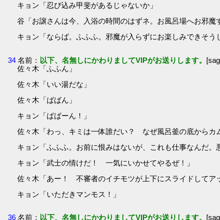
キョン「忍び込み甲斐があるじゃないか」
谷「お譲さんは今、入浴の時間のはずネ。お風呂場へお邪魔
キョン「ならば。ふふふ。邪魔が入らずにお楽しみできそう
34
名前：
以下、名無しにかわりましてVIPがお送りします。
[sa
佐々木「ふふん」
佐々木「いい湯だな」
佐々木「ばばん」
キョン「ばばーん！」
佐々木「わっ、キミは一体誰だい？ なぜ風呂釜の底からカ
キョン「ふふふ。お前に恨みはないが、これも仕事なんだ。
キョン「武士の情けだ！ 一気にいかせてやるぜ！」
佐々木「あー！ 不審者のイチモツが上下にスライドしてア
キョン「いただきマンモス！」
36
名前：
以下、名無しにかわりましてVIPがお送りします。
[sa