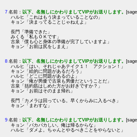
7
名前：
以下、名無しにかわりましてVIPがお送りします。
[sag
ハルヒ「これはもう決まっていることなの」
キョン「決まってることじゃねえよ」
長門「準備できた」
みくる「私もＯＫです」
古泉「僕も心と身体の準備が完了していますよ」
キョン「お前は尻をしまえ」
8
名前：
以下、名無しにかわりましてVIPがお送りします。
[sag
ハルヒ「はい、それじゃあテイク１！ アクション！」
キョン「絵的に問題があるだろう」
ハルヒ「どこに問題があるのよ」
キョン「俺が男優で古泉も男優だということだ」
古泉「括約筋はしめた方がお好きですか？」
キョン「お前はそのまま帰れ」
長門「カメラは回っている。早くからみに入るべき」
キョン「まわすな」
9
名前：
以下、名無しにかわりましてVIPがお送りします。
[sag
キョン「バカバカしい。俺は帰るからな」
ハルヒ「ダメよ。ちゃんとやるべきことをやらないと」