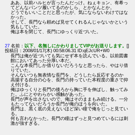
ああ、以前ハルヒが言ったんだっけ。ねぇキョン、有希っ
てどんなパンツ履いてるのかしら、とかなんとか。
どうでもいいことだと思ったが、気にならないわけではな
かった。
そして、長門なら頼めば見せてくれるんじゃないかという
気もしていた。
俺は本を閉じて、長門にゆっくり近づいた。
27
名前：
以下、名無しにかわりましてVIPがお送りします。
[]
投稿日：2008/01/17(木) 00:58:06.31 ID:qEJcUR+W0
長門は俺が近づいても気にせず本を読んでいる。以前図書
館においてあった分厚い本だ。
こんな本長門しか借りないだろうなと思ったら、やはり借
りていた。
そんないつも無表情な長門を、どうしたら反応するのか
高揚する自分の心を、長門の持っていた本程度の重さで抑
え付ける。
俺はゆっくりと長門の後ろから胸に手を伸ばし、触ってみ
た。ふにとやわらかい感触があった。
長門が声を出さないので、俺はそのままもみ続ける。一分
もたってないだろうか長門が俺のほうを向いた。
長門は、黒く底の見えないほど深い瞳で俺をじっと見てい
る。
何も言わなかった。長門の瞳はずっと見つめているには刺
激が強すぎる。