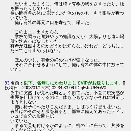
思い出したように、俺は時々有希の胸をさすったり、腰
を振ったりしていた。
長い間有希の体に溶けていた俺のものも、もう限界が近づ
いている。
俺は有希の耳元に口を寄せて、囁いた。
「このまま、出すからな……」
学校で習った避妊やらの知識なんか、太陽よりも遠い場
所で沈みっぱなしだった。
有希が妊娠するのかどうかは知らないけれど、どっちにし
たってもう止められない。
ほんの少し、有希の締め付けが強くなった。
それに合わせるようにして、俺は有希の体の中に放って
いた。
93
名前：
以下、名無しにかわりましてVIPがお送りします。
[]
投稿日：2008/01/17(木) 02:34:33.09 ID:qEJcUR+W0
夜中に突然目が覚めた時とよく似ていた。不意に現実感が
夜襲を仕掛けてくるのに、体も心もなかなかそれに対応し
ようとしない。
俺は椅子にへたりこんだまま、しばらく片息を吐いた。
有希はのそのそと服を着ると、部室に備えてあったティッ
シュで自分の股間を拭
いていた。
まるで見せ付けるかのように、机の上に座って、片膝を
立てながら拭いている。