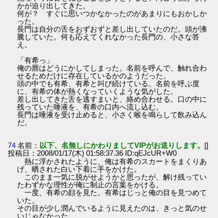
かが迫り出してきた。
何が？ すぐに思いつかなかったのがあまりにもおかしか
った。
長門は自分の舌をおずおずと差し出していたのだ。頭が沸
騰していた。何も応えてくれなかった長門の、小さな答
え。
「有希っ」
俺の唇はどうにかしてしまった。名前を呼んで、触れ合わ
せるためだけに存在しているかのようだった。
頭の中でも有希、有希と叫び続けている。名前を呼ぶ度
に、有希の体が熱くなっていくような気がした。
差し出してきた舌を逃すまいと、絡め合わせる。口の中に
残っていた唾液を、有希の口内へ流し込む。
長門は唾液を受け止めると、小さく喉を鳴らして飲み込ん
だ。
74
名前：
以下、名無しにかわりましてVIPがお送りします。
[]
投稿日：2008/01/17(木) 01:58:37.36 ID:qEJcUR+W0
熱に浮かされたように、俺は有希のスカートをまくりあ
げ、晒された白い下着に手をかけた。
このまま一気に脱がせようかと思ったが、解け残ってい
たわずかな理性が俺に制止の言葉をかける。
一度、有希の顔を見た。有希はじっと俺の目を見つめて
いた。
その目が少し潤んでいるように見えたのは、きっと気のせ
いじゃなかった