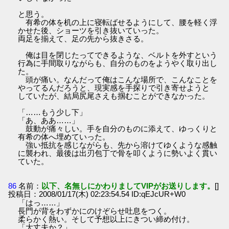
と思う。
有希の体を机の上に寝転ばせるようにして、腰を軽く浮
かせた後、ショーツを引き抜いていった。
両足を揃えて、足の先から抜きさる。
俺は目を閉じたってできるような、ベルトを外すという
行為に手間取りながらも、自分のものをようやく取り出し
た。
頭が痛い。なんだって俺はこんな場所で、こんなことを
やってるんだろうと、現実感を手探りで引き寄せようと
していたが、結局尻尾さえも掴むことができなかった。
「……もう少し下」
「あ、ああ……」
鼓動が痛々しい。手を自分のものに添えて、ゆっくりと
有希の体へ埋めていった。
強い抵抗を感じながらも、先から溶けてゆくような感触
に襲われ、最後は出刃包丁で骨を叩くように勢いよく貫い
ていた。
86
名前：
以下、名無しにかわりましてVIPがお送りします。
[]
投稿日：2008/01/17(木) 02:23:54.54 ID:qEJcUR+W0
「はっ……」
長門が背をわずかにのけぞらせ吐息をつく。
柔らかく熱い。そして予想以上にきつい締め付け。
「大丈夫か？」