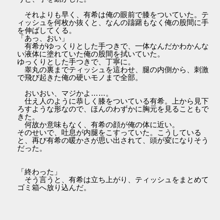
それよりも早く、有希は俺の眼前で膝をついていた。テ
ィッシュを何枚か抜くと、なんの躊躇もなく俺の股間に手
を伸ばしてくる。
「あっ、おい」
有希がゆっくりとした手つきで、一体なんだかわかんな
い液体に塗れていた俺の股間を拭いていた。
ゆっくりとした手つきで、丁寧に。
睾丸の裏までティッシュを這わせ、腿の内側から、刺激
で飛び起きた俺の硬いモノまで全部。
おいおい、マジかよ……。
仕え人のように恭しく膝をついている有希。上から見下
ろすような形なので、ほんのわずかに胸元を見ることもで
きた。
何故か意味もなく、有希の顔が俺の体に近い。
そのせいで、吐息が内腿をこすっていた。こうしている
と、再び有希の暖かさが思い出されて、頭が変になりそう
だった。
「終わった」
そう言うと、有希は立ち上がり、ティッシュをまとめて
ゴミ箱へ放り込んだ。