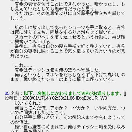
有希の表情を伺うことはできなかった。暗かったし、も
し見えていたとしても無表情だったと思う。
今だけは、その無表情ぶりに自分勝手な苛立ちも感じて
しまう。
机の上に放り出してあったショーツを手に取ると、有希
は床に降りて立ち、両足をするりと滑らせて履いた。
スカートの中へ手を潜り込ませるという行動に、再び軽
い興奮がこみ上げる。
最後に、有希は自分の髪を手櫛で軽く整えていた。有希
が自分の容姿に関することで気を遣っているというのが意
外だった。
「これ……」
有希はティッシュ箱を俺のほうへ寄越した。
俺はというと、ズボンをだらしなくずり下げて丸出しの
まま、戦い終えたジョーのように椅子に座っている。
95
名前：
以下、名無しにかわりましてVIPがお送りします。
[]
投稿日：2008/01/17(木) 02:38:21.86 ID:qEJcUR+W0
「拭いてくれよ」
何言ってんだ俺。アホか？ バカか？ いや両方だ。つ
いでに間抜けも加えとこう。
自分勝手に襲っといて、その後始末までやらせようって
のか俺は。
軽い自己嫌悪に苛まれて、俺はティッシュ箱を受け取ろ
うと、手を動かした。