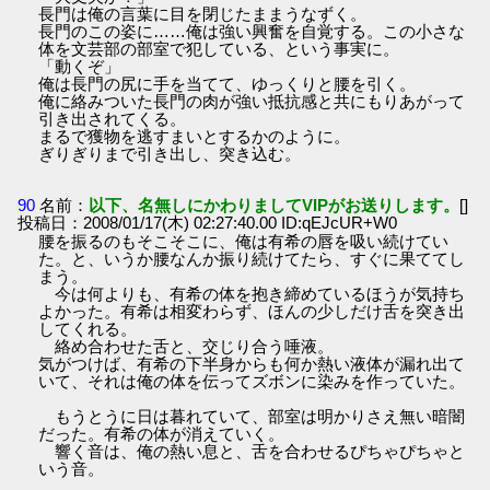
長門は俺の言葉に目を閉じたままうなずく。
長門のこの姿に……俺は強い興奮を自覚する。この小さな
体を文芸部の部室で犯している、という事実に。
「動くぞ」
俺は長門の尻に手を当てて、ゆっくりと腰を引く。
俺に絡みついた長門の肉が強い抵抗感と共にもりあがって
引き出されてくる。
まるで獲物を逃すまいとするかのように。
ぎりぎりまで引き出し、突き込む。
90
名前：
以下、名無しにかわりましてVIPがお送りします。
[]
投稿日：2008/01/17(木) 02:27:40.00 ID:qEJcUR+W0
腰を振るのもそこそこに、俺は有希の唇を吸い続けてい
た。と、いうか腰なんか振り続けてたら、すぐに果ててし
まう。
今は何よりも、有希の体を抱き締めているほうが気持ち
よかった。有希は相変わらず、ほんの少しだけ舌を突き出
してくれる。
絡め合わせた舌と、交じり合う唾液。
気がつけば、有希の下半身からも何か熱い液体が漏れ出て
いて、それは俺の体を伝ってズボンに染みを作っていた。
もうとうに日は暮れていて、部室は明かりさえ無い暗闇
だった。有希の体が消えていく。
響く音は、俺の熱い息と、舌を合わせるぴちゃぴちゃと
いう音。