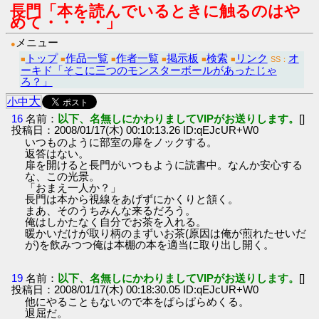
長門「本を読んでいるときに触るのはや
めて・・・・」
メニュー
●
トップ
作品一覧
作者一覧
掲示板
検索
リンク
オ
■
■
■
■
■
■
SS：
ーキド「そこに三つのモンスターボールがあったじゃ
ろ？」
大
小
中
16
名前：
以下、名無しにかわりましてVIPがお送りします。
[]
投稿日：2008/01/17(木) 00:10:13.26 ID:qEJcUR+W0
いつものように部室の扉をノックする。
返答はない。
扉を開けると長門がいつもように読書中。なんか安心する
な、この光景。
「おまえ一人か？」
長門は本から視線をあげずにかくりと頷く。
まあ、そのうちみんな来るだろう。
俺はしかたなく自分でお茶を入れる。
暖かいだけが取り柄のまずいお茶(原因は俺が煎れたせいだ
が)を飲みつつ俺は本棚の本を適当に取り出し開く。
19
名前：
以下、名無しにかわりましてVIPがお送りします。
[]
投稿日：2008/01/17(木) 00:18:30.05 ID:qEJcUR+W0
他にやることもないので本をぱらぱらめくる。
退屈だ。