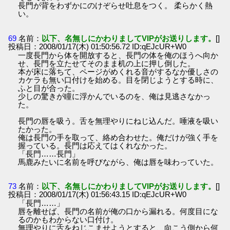
長門が背をわずかにのけぞらせ吐息をつく。 柔らかく熱
い。
69
名前：
以下、名無しにかわりましてVIPがお送りします。
[]
投稿日：2008/01/17(木) 01:50:56.72 ID:qEJcUR+W0
一度長門から体を開放すると、長門の体を俺のほうへ向か
せ、長門を立たせてそのまま机の上に押し倒した。
本が床に落ちて、ページがめくれる音がするなか優しさの
カケラも無い口付けを始める。目を閉じようとする時に、
ふと目が合った。
少しの驚きが瞳に浮かんでいるのを、俺は見逃さなかっ
た。
長門の唇を吸う。舌を無理やりにねじ込んだ。唾液を吸い
たかった。
俺は長門の手を取って、絡め合わせた。俺だけが強く手を
握っている。長門は応えてはくれなかった。
「長門……長門」
馬鹿みたいに名前を呼びながら、俺は唇を味わっていた。
73
名前：
以下、名無しにかわりましてVIPがお送りします。
[]
投稿日：2008/01/17(木) 01:56:43.15 ID:qEJcUR+W0
「長門……」
唇を離せば、長門の名前が俺の口から漏れる。何度目にな
るのかもわからない口付け。
無理やりに舌をねじこませようとすると、向こう側から何