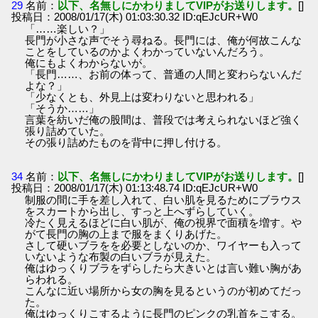
29
名前：
以下、名無しにかわりましてVIPがお送りします。
[]
投稿日：2008/01/17(木) 01:03:30.32 ID:qEJcUR+W0
「……楽しい？」
長門が小さな声でそう尋ねる。長門には、俺が何故こんな
ことをしているのかよくわかっていないんだろう。
俺にもよくわからないが。
「長門……、お前の体って、普通の人間と変わらないんだ
よな？」
「少なくとも、外見上は変わりないと思われる」
「そうか……」
言葉を紡いだ俺の股間は、普段では考えられないほど強く
張り詰めていた。
その張り詰めたものを背中に押し付ける。
34
名前：
以下、名無しにかわりましてVIPがお送りします。
[]
投稿日：2008/01/17(木) 01:13:48.74 ID:qEJcUR+W0
制服の間に手を差し入れて、白い肌を見るためにブラウス
をスカートから出し、すっと上へずらしていく。
冷たく見えるほどに白い肌が、俺の視界で面積を増す。や
がて長門の胸の上まで服をまくりあげた。
さして硬いブラをを必要としないのか、ワイヤーも入って
いないような布製の白いブラが見えた。
俺はゆっくりブラをずらしたら大きいとは言い難い胸があ
らわれる。
こんなに近い場所から女の胸を見るというのが初めてだっ
た。
俺はゆっくりこするように長門のピンクの乳首をこする。