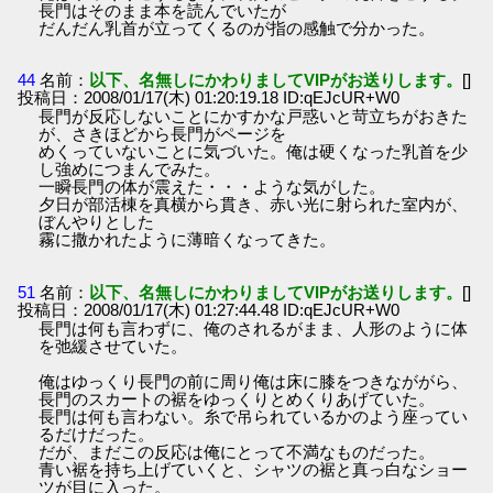
長門はそのまま本を読んでいたが
だんだん乳首が立ってくるのが指の感触で分かった。
44
名前：
以下、名無しにかわりましてVIPがお送りします。
[]
投稿日：2008/01/17(木) 01:20:19.18 ID:qEJcUR+W0
長門が反応しないことにかすかな戸惑いと苛立ちがおきた
が、さきほどから長門がページを
めくっていないことに気づいた。俺は硬くなった乳首を少
し強めにつまんでみた。
一瞬長門の体が震えた・・・ような気がした。
夕日が部活棟を真横から貫き、赤い光に射られた室内が、
ぼんやりとした
霧に撒かれたように薄暗くなってきた。
51
名前：
以下、名無しにかわりましてVIPがお送りします。
[]
投稿日：2008/01/17(木) 01:27:44.48 ID:qEJcUR+W0
長門は何も言わずに、俺のされるがまま、人形のように体
を弛緩させていた。
俺はゆっくり長門の前に周り俺は床に膝をつきなががら、
長門のスカートの裾をゆっくりとめくりあげていた。
長門は何も言わない。糸で吊られているかのよう座ってい
るだけだった。
だが、まだこの反応は俺にとって不満なものだった。
青い裾を持ち上げていくと、シャツの裾と真っ白なショー
ツが目に入った。