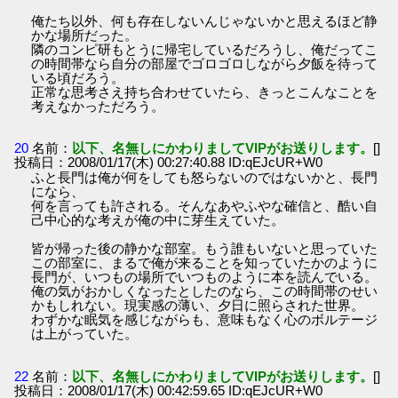
俺たち以外、何も存在しないんじゃないかと思えるほど静
かな場所だった。
隣のコンピ研もとうに帰宅しているだろうし、俺だってこ
の時間帯なら自分の部屋でゴロゴロしながら夕飯を待って
いる頃だろう。
正常な思考さえ持ち合わせていたら、きっとこんなことを
考えなかっただろう。
20
名前：
以下、名無しにかわりましてVIPがお送りします。
[]
投稿日：2008/01/17(木) 00:27:40.88 ID:qEJcUR+W0
ふと長門は俺が何をしても怒らないのではないかと、長門
になら、
何を言っても許される。そんなあやふやな確信と、酷い自
己中心的な考えが俺の中に芽生えていた。
皆が帰った後の静かな部室。もう誰もいないと思っていた
この部室に、まるで俺が来ることを知っていたかのように
長門が、いつもの場所でいつものように本を読んでいる。
俺の気がおかしくなったとしたのなら、この時間帯のせい
かもしれない。現実感の薄い、夕日に照らされた世界。
わずかな眠気を感じながらも、意味もなく心のボルテージ
は上がっていた。
22
名前：
以下、名無しにかわりましてVIPがお送りします。
[]
投稿日：2008/01/17(木) 00:42:59.65 ID:qEJcUR+W0