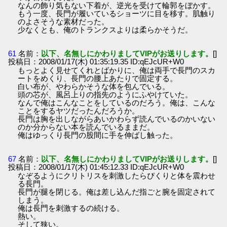
なんの飾り気もない下着が、逆光を受けて輪郭をぼかす。
もう一度、長門が履いているショーツに目を移す。肌触り
のよさそうな素材だった。
少なくとも、俺のトランクスよりは柔らかそうだ。
61
名前：
以下、名無しにかわりましてVIPがお送りします。
[]
投稿日：2008/01/17(木) 01:35:19.35 ID:qEJcUR+W0
もっとよく見せてくれとばかりに、俺は両手で長門のスカ
ートをめくり、長門の腰上あたりで固定する。
白い布が、やわらかそうな体を包んでいる。
頭の芯が、風呂上りの指先のようにふやけていた。
なんで俺はこんなことをしているのだろう。俺は、こんな
ことをするヤツだったんだろうか。
長門は胸を出しながらあいかわらず読んでいるのかいない
のか分からない本を読んでいるままだ。
俺はゆっくり長門の股間に手を伸ばし触った。
67
名前：
以下、名無しにかわりましてVIPがお送りします。
[]
投稿日：2008/01/17(木) 01:45:12.33 ID:qEJcUR+W0
なぞるようにクリトリスを刺激したらぴくりと体を震わせ
る長門。
長門が腿を閉じる。俺は差し込んだ指ごと腕を固定されて
しまう。
俺は長門を刺激するの続ける。
熱い。
そして狭い。