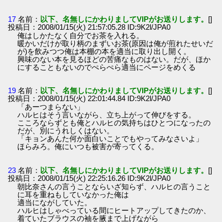
17
名前：
以下、名無しにかわりましてVIPがお送りします。
[]
投稿日：2008/01/15(火) 21:57:05.28 ID:9K2l/JPA0
俺はしかたなく自分でお茶を入れる。
暖かいだけが取り柄のまずいお茶(原因は俺が煎れたせいだ
が)を飲みつつ俺は本棚の本を適当に取り出し開く。
興味のない本を見るほどの苦痛なものはない。だが、ほか
にすることもないのでぺらぺら適当にページをめくる
19
名前：
以下、名無しにかわりましてVIPがお送りします。
[]
投稿日：2008/01/15(火) 22:01:44.84 ID:9K2l/JPA0
「あーつまらない」
ハルヒはそう言いながら、立ち上がって伸びをする。
こころならずとも俺とハルヒの気持ちはひとつになったの
だが、別にうれしくはない。
「キョンあんた何か面白いことでもやってみなさいよ」
ほらみろ。俺にいつも被害が寄ってくる。
23
名前：
以下、名無しにかわりましてVIPがお送りします。
[]
投稿日：2008/01/15(火) 22:25:16.26 ID:9K2l/JPA0
朝比奈さんの言うことならいざ知らず、ハルヒの言うこと
に耳を重ねもしていなかった俺は
適当にながしていた。
ハルヒはしゃべっている間にヒートアップしてきたのか、
着ていたブラウスの袖を腋まで上げながら