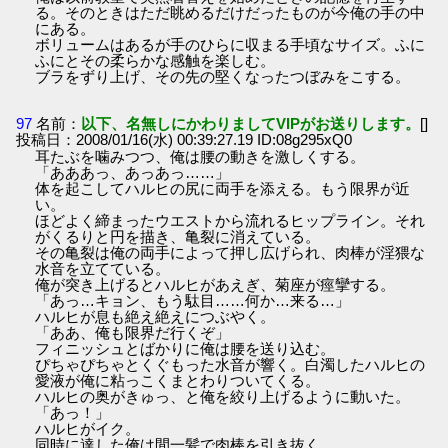
る。そのときはただ眺めるだけだったものが今俺の手の中
にある。
ボリュームはあるが手のひらに収まる手頃なサイズ。ふに
ふにとその柔らかな感触を楽しむ。
ブラをずり上げ、その先の堅くなったつぼみをこする。
97
名前：
以下、名無しにかわりましてVIPがお送りします。
[]
投稿日：2008/01/16(水) 00:39:27.19 ID:08g295xQ0
耳たぶを噛みつつ、俺は腰の動きを激しくする。
「あああっ、あっあっ……」
体を起こしてハルヒの尻に両手を添える。もう限界が近
い。
ほどよく締まったウエストから流れるヒップライン。それ
がくるりと円を描き、亀裂に消えている。
その亀裂は俺の両手によって押し広げられ、肉棒が淫猥な
水音を立てている。
俺が突き上げるとハルヒがあえぎ、菊座が痙攣する。
「あっ…キョン、もう駄目……何か…来る…」
ハルヒが息も絶え絶えにつぶやく。
「ああ、俺も限界だ行くぞ」
フィニッシュとばかりに俺は腰を送り込む。
ぴちゃぴちゃとくぐもった水音が響く。白濁したハルヒの
愛液が俺に粘っこくまとわりついてくる。
ハルヒの奥がきゅっ、と俺を絞り上げるように動いた。
「あっ！」
ハルヒがイク。
同時に達した俺は間一髪で肉棒を引き抜く。