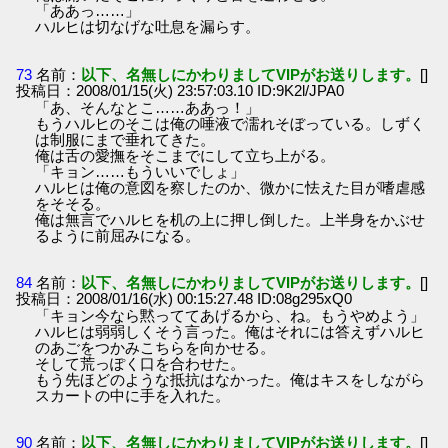
「ああっ……」
ハルヒは切なげな吐息を漏らす。
73
名前：
以下、名無しにかわりましてVIPがお送りします。
[]
投稿日：2008/01/15(火) 23:57:03.10 ID:9K2l/JPA0
「あ、そんなとこ……ああっ！」
もうハルヒのそこは俺の唾液で濡れそぼっている。しずく
は制服にまで垂れてきた。
俺は舌の愛撫をそこまでにして立ち上がる。
「キョン……もういいでしょ」
ハルヒは俺の意図を察したのか、微かに怯えた目が嗜虐感
をそそる。
俺は無言でハルヒを机の上に押し倒した。上半身をかぶせ
るように前屈みになる。
84
名前：
以下、名無しにかわりましてVIPがお送りします。
[]
投稿日：2008/01/16(水) 00:15:27.48 ID:08g295xQ0
「キョン今なら黙っててあげるから、ね。もうやめよう」
ハルヒは弱弱しくそう言った。俺はそれには答えずハルヒ
のあごをつかみこちらを向かせる。
そして荒っぽく口を合わせた。
もう先ほどのような抵抗はなかった。俺はキスをしながら
スカートの中に手を入れた。
90
名前：
以下、名無しにかわりましてVIPがお送りします。
[]