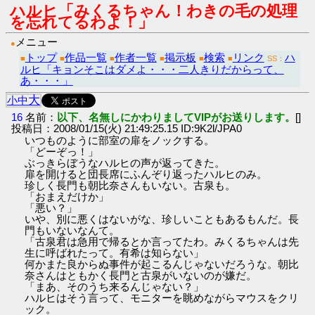
ハルヒ「みくるちゃん！わきの毛の処理
を忘れてるわよ！」
メニュー
●
トップ
作品一覧
作者一覧
掲示板
検索
リンク
ハ
■
■
■
■
■
■
SS：
ルヒ「キョンそこはダメよ・・・二人きりだからって、
あ・・・」
大
小
中
16
名前：
以下、名無しにかわりましてVIPがお送りします。
[]
投稿日：2008/01/15(火) 21:49:25.15 ID:9K2l/JPA0
いつものように部室の扉をノックする。
「どーぞっ！」
ぶっきらぼうなハルヒの声が返ってきた。
扉を開けると団長席にふんぞり返ったハルヒのみ。
珍しく長門も朝比奈さんもいない。古泉も。
「おまえだけか」
「悪い？」
いや、別に悪くはないがな、珍しいこともあるもんだ。長
門もいないなんて。
「古泉君は急用で帰るとか言ってたわ。みくるちゃんは先
生に呼ばれたって。有希は知らない」
何かまた良からぬ事件が起こるんじゃないだろうな。朝比
奈さんはともかく長門と古泉がいないのが嫌だ。
「まあ、そのうち来るんじゃない？」
ハルヒはそう言って、モニターを眺めながらマウスをクリ
ック。