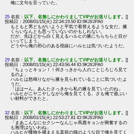
俺に文句を言っていた。
25
名前：
以下、名無しにかわりましてVIPがお送りします。
[]
投稿日：2008/01/15(火) 22:34:19.50 ID:9K2l/JPA0
もともと男どもがいようと平気で着替えるような女だ。腋
くらいなんとも思っていないのかもしれない。
だが、先ほどから白く見えるハルヒの腋にちらちらと目が
いってしまう。
どうやら俺の邪心のある視線にハルヒは気づいたようだ。
29
名前：
以下、名無しにかわりましてVIPがお送りします。
[]
投稿日：2008/01/15(火) 22:43:56.44 ID:9K2l/JPA0
「ちょっとキョン！！何さっきから人のことじろじろ見て
るのよ」
ハルヒは怒鳴りながら腋を見られていることに気づいたよ
うだ。
「ははーん。あんたさっきから私の腋を見ていたのね」
ハルヒがニヤニヤしながら俺を見てくる。さも俺で遊ぶい
い材料ができたと。
32
名前：
以下、名無しにかわりましてVIPがお送りします。
[]
投稿日：2008/01/15(火) 22:53:27.81 ID:9K2l/JPA0
「まあこんなにセクシーなんじゃ馬鹿キョンが興奮するの
も無理はないわね」
ハルヒが獲物を捕まえる直前の猫のような目で俺を見てく