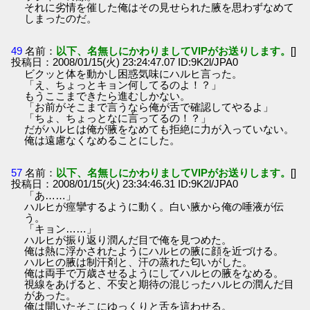
それに劣情を催した俺はその見せられた腋を思わずなめて
しまったのだ。
49
名前：
以下、名無しにかわりましてVIPがお送りします。
[]
投稿日：2008/01/15(火) 23:24:47.07 ID:9K2l/JPA0
ビクッと体を動かし困惑気味にハルヒ言った。
「え、ちょっとキョン何してるのよ！？」
もうここまできたら進むしかない。
「お前がそこまで言うなら俺が舌で確認してやるよ」
「ちょ、ちょっとなに言ってるの！？」
だがハルヒは俺が腋をなめても拒絶に力が入っていない。
俺は遠慮なくなめることにした。
57
名前：
以下、名無しにかわりましてVIPがお送りします。
[]
投稿日：2008/01/15(火) 23:34:46.31 ID:9K2l/JPA0
「あ……」
ハルヒが痙攣するように動く。白い腋から俺の唾液が伝
う。
「キョン……」
ハルヒが振り返り潤んだ目で俺を見つめた。
俺は熱に浮かされたようにハルヒの腋に顔を近づける。
ハルヒの腋は制汗剤と、汗の蒸れた匂いがした。
俺は両手で万歳させるようにしてハルヒの腋をなめる。
視線をあげると、不安と期待の混じったハルヒの潤んだ目
があった。
俺は開いたそこにゆっくりと舌を這わせる。