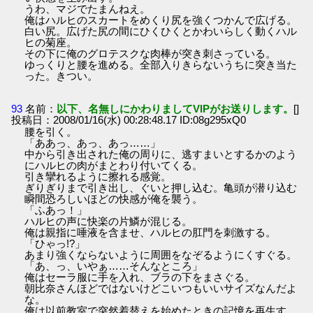
うわ、マジでたまんねえ。
俺はハルヒのスカートをめくり尻を強くつかんで広げる。
白い尻。広げた尻の間にひくひくとかわいらしく動くハル
ヒの菊座。
その下に俺のグロテスクな肉棒が突き刺さっている。
ゆっくりと腰を進める。全部入りきらないうちに突き当た
った。きつい。
93
名前：
以下、名無しにかわりましてVIPがお送りします。
[]
投稿日：2008/01/16(水) 00:28:48.17 ID:08g295xQ0
腰を引く。
「ああっ、あっ、あっ……」
中から引き出された俺の周りに、逃すまいとするかのよう
にハルヒの肉がまとわり付いてくる。
引き攣れるように擦れる感覚。
ぎりぎりまで引き出し、ぐいと押し込む。亀頭が潜り込む
瞬間恐ろしいほどの快感が俺を襲う。
「ふあっ！」
ハルヒの声に快楽の片鱗が混じる。
俺は親指に唾液を含ませ、ハルヒの肛門を刺激する。
「ひゃっ!?」
あまり強くならないように周囲をなぞるようにくすぐる。
「あ、っ、いやぁ……そんなところ」
俺はセーラ服に手を入れ、ブラの下をまさぐる。
朝比奈さんほどではないけどこいつもいいサイズなんだよ
な。
俺は以前教室で突然着替えを始めたときの記憶を再生す