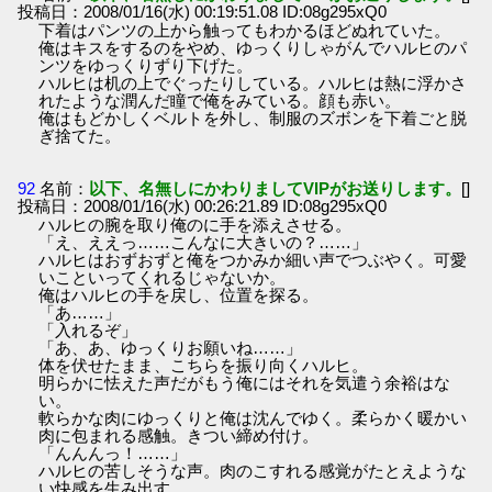
投稿日：2008/01/16(水) 00:19:51.08 ID:08g295xQ0
下着はパンツの上から触ってもわかるほどぬれていた。
俺はキスをするのをやめ、ゆっくりしゃがんでハルヒのパ
ンツをゆっくりずり下げた。
ハルヒは机の上でぐったりしている。ハルヒは熱に浮かさ
れたような潤んだ瞳で俺をみている。顔も赤い。
俺はもどかしくベルトを外し、制服のズボンを下着ごと脱
ぎ捨てた。
92
名前：
以下、名無しにかわりましてVIPがお送りします。
[]
投稿日：2008/01/16(水) 00:26:21.89 ID:08g295xQ0
ハルヒの腕を取り俺のに手を添えさせる。
「え、ええっ……こんなに大きいの？……」
ハルヒはおずおずと俺をつかみか細い声でつぶやく。可愛
いこといってくれるじゃないか。
俺はハルヒの手を戻し、位置を探る。
「あ……」
「入れるぞ」
「あ、あ、ゆっくりお願いね……」
体を伏せたまま、こちらを振り向くハルヒ。
明らかに怯えた声だがもう俺にはそれを気遣う余裕はな
い。
軟らかな肉にゆっくりと俺は沈んでゆく。柔らかく暖かい
肉に包まれる感触。きつい締め付け。
「んんんっ！……」
ハルヒの苦しそうな声。肉のこすれる感覚がたとえような
い快感を生み出す。