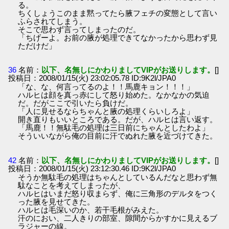
る。
ちくしょうこのまま黙ってたら腋フェチの変態として言い
ふらされてしまう。
そこで思わず言ってしまったのだ。
「ちげーよ。お前の腋が処理できてなかったから思わず見
ただけだ」
36
名前：
以下、名無しにかわりましてVIPがお送りします。
[]
投稿日：2008/01/15(火) 23:02:05.78 ID:9K2l/JPA0
「な、な、何言ってるのよ！！馬鹿キョン！！！」
ハルヒは顔を真っ赤にして怒り始めた。なかなかの気迫
だ。だがここで引いたら負けだ。
「人に見せるならちゃんと腋の処理くらいしろよ」
開き直りもいいところである。だが、ハルヒは言い返す。
「馬鹿！！無駄毛の処理は三日前にちゃんとしたわよ」
そういいながら俺の目前に汗でぬれた腋を近づけてきた。
42
名前：
以下、名無しにかわりましてVIPがお送りします。
[]
投稿日：2008/01/15(火) 23:12:30.46 ID:9K2l/JPA0
そうか無駄毛の処理はちゃんとしているんだなと思わず無
駄なことを考えてしまったが、
ハルヒはいまだ怒り収まらず、俺に三角形のデルタをつく
った腋を見せてきた。
ハルヒは毛深いのか、若干毛根がみえた。
汗のにおい、二人きりの部室、隙間からかすかに見えるブ
ラジャーの線。