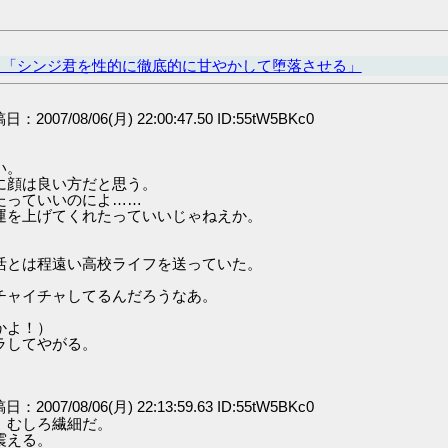
ト「シンジ君を性的に徹底的に甘やかして堕落させる」
稿日：2007/08/06(月) 22:00:47.50 ID:55tW5BKc0
い。
に顔は良い方だと思う。
たっていいのによ……
運を上げてくれたっていいじゃねえか。
活とは程遠い高校ライフを送っていた。
チャイチャしてるんだろうなあ。
かよ！）
ラしてやがる。
稿日：2007/08/06(月) 22:13:59.63 ID:55tW5BKc0
。むしろ繊細だ。
震える。