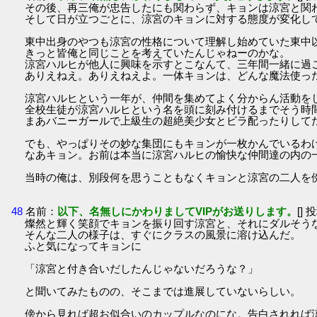
その後、再三俺が忠告したにも関わらず、キョンは涼宮と関
そして日が立つごとに、涼宮のキョンに対する態度が変化し
東中出身のやつも涼宮の性格について理解し始めていた東中
きっと皆俺と同じことを考えていたんじゃねーのかな。
涼宮ハルヒが他人に興味を示すとこなんて、三年間一緒に過
ありえねえ。ありえねえよ。一体キョンは、どんな魔法使っ
涼宮ハルヒという一年が、仲間を集めてよく分からん活動を
全校生徒が涼宮ハルヒという名を頭に刻み付けるまでそう時
まあバニーガールで上級生の超絶美少女とビラ配ったりして
でも、やっぱりその妙な集団にもキョンが一枚かんでいるわ
なあキョン。お前は本当に涼宮ハルヒの愉快な仲間達の内の
当時の俺は、別段何を思うこともなくキョンと涼宮の二人を
48
名前：
以下、名無しにかわりましてVIPがお送りします。
[] 
燦然と輝く笑顔でキョンを振り回す涼宮と、それにダルそう
そんな二人の様子は、すぐにクラスの風景に溶け込んだ。
ふと気になってキョンに
「涼宮と付き合いだしたんじゃないだろうな？」
と聞いてみたものの、そこまでは進展していないらしい。
傍から見れば超お似合いのカップルなのにな。告白されれば