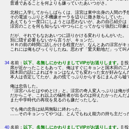
普通であることを何よりも嫌っていたあいつがさ。
北校に入学してからしばらくは、涼宮は東中出身の人間の予
その電波っぷりと不機嫌オーラを辺りに撒き散らしていた。
あえてもう一度口にしようとは思わないが、あの自己紹介は
涼宮のことを何も知らないやつらにとってかなり強烈に印象
だが、それでもなおあいつに語りかける変わりもんがいた。
別に隠す必要もないから言うが、キョンだ。
ＨＲの前の時間に話しかける程度だが、なんとあの涼宮がキ
これには俺もびっくりしたね。思わず「驚天動地だ」って叫
34
名前：
以下、名無しにかわりましてVIPがお送りします。
[] 
席が近かったこともあって、俺はすぐにキョンと国木田の二
国木田の話によればキョンはなんでも変わった女が好みなん
本人は否定してたが、あの慌てっぷりからするにまんざら嘘
俺は忠告した。
「涼宮ハルヒはやめとけ」と。涼宮の奇人変人っぷりは俺が
だからこそ、これ以上の犠牲者が出るのは抑えたかったんだ
また中学時代の再現を見るのも嫌だったしな。
でも俺の忠告は結局無駄に終わった。
……そのキョンってやつは、とんでもねえ能力の持ち主だっ
40
名前：
以下、名無しにかわりましてVIPがお送りします。
[] 