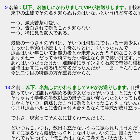
9
名前：
以下、名無しにかわりましてVIPがお送りします。
[] 投
東中の生徒でその名を知らぬものはいないというほど有名な
一つ、滅茶苦茶可愛い。
一つ、告白されて断ることを知らない。
一つ、稀に見る変人である。
最後の一つさえのぞけば、そいつは何処にでもいる一美少女
しっかし事実は小説よりも奇なりとはよくいったもんで
涼宮はいい年こいて超能力者とか未来人とかＳＦ的なことを
ありえねー。だって今時マセた小学生なら鼻で笑い飛ばすよ
あれはいつだったけか、運動場にライン引く石灰で奇妙な模
当時は新聞にも載るほど有名だったんだが……ま、そんなこ
今は二つ目の特徴の方が重要だからな。
13
名前：
以下、名無しにかわりましてVIPがお送りします。
[] 
黙っていれば誰もが認める美少女だったそいつは、とにかく
そりゃもう学年の半数以上の男子に言い寄られたといっても
しかもそいつ、前述したように断るといったことをしないん
つまり涼宮ハルヒに告白＝付き合えるなんて等式が成り立っ
でもさ、現実ってそんなに甘くねーんだよな。
どいつもこいつも、数日も立たないうちに振られちまうんだ
すぐに振るなら最初からＯＫしなけりゃいいのに。誰もがそ
それでもやっぱり「俺こそは」なんて考えるバカが多くて、