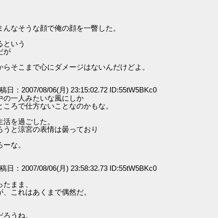
。
まんなそうな顔で俺の顔を一瞥した。
。
るという
だが
からそこまで心にダメージはないんだけどよ。
投稿日：2007/08/06(月) 23:15:02.72 ID:55tW5BKc0
中の一人みたいな風にしか
ところで仕方ないことなのかもな。
生活を過ごした。
ろうと涼宮の表情は曇っており
ろーな。
投稿日：2007/08/06(月) 23:58:32.73 ID:55tW5BKc0
ったまま、
が、これはあくまで偶然だ。
。
だろうね。