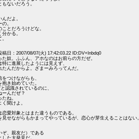
ともないだろう。
いんだよ。
ーの。
のことだろうけどな。
く分かる。
て。
 投稿日：2007/08/07(火) 17:42:03.22 ID:DV+Inbdq0
った奴。ふふん、アホなのはお前らの方だぜ。
は特に進展したようには見えず、
れたんだからよ。ざまーみろってんだ。
信をつけながらも、
を抱き始めていた。
だと認識されているのに、
ねーんだぜ？
ったね。
よく聞けよ。
は恋愛対象とはまた違うものである。
を見せながらもかまってやっているが、恋心が芽生えることはない
いぞ、親友だ）である
とした大発見だ。