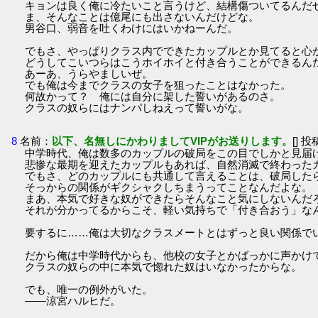
キョンは良く俺に冷たいこと言うけど、結構傷ついてるんだ
ま、そんなことは億尾にも出さないんだけどな。
男谷口、弱音を吐くわけにはいかねーんだ。
でもさ、やっぱりクラス内でできたカップルとか見てると心
どうしてこいつらはこうホイホイと付き合うことができるん
あーあ、うらやましいぜ。
でも俺は今までクラスの女子を狙ったことはなかった。
何故かって？ 俺には自分に架した誓いがあるのさ。
クラスの奴らにはナンパしねえって誓いがな。
8
名前：
以下、名無しにかわりましてVIPがお送りします。
[] 投
中学時代、俺は数多のカップルの破局をこの目でしかと見届
悲惨な最期を迎えたカップルもあれば、自然消滅で終わった
でもさ、どのカップルにも共通して言えることは、破局した
そっからの関係がギクシャクしちまうってことなんだよな。
まあ、本気で好きな奴ができたらそんなこと気にしないんだ
それが分かってるからこそ、軽い気持ちで「付き合おう」な
要するに……俺は大切なクラスメートとはずっと良い関係で
だから俺は中学時代からも、他校の女子とかばっかに声かけ
クラスの奴らの中に本気で惚れた奴はいなかったからな。
でも、唯一の例外がいた。
――涼宮ハルヒだ。