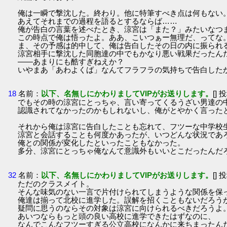
俺は一瞬で撃沈した。終わり。他に特筆すべき点は何もない
あえてそれまでの過程を語るとするならば……
俺が告白の言葉を述べたとき、涼宮は「また？」みたいなつ
この時点で俺は悟ったよ。ああ、こいつぁー無理だ、ってな
ま、その予感は的中して、俺は告白したその日の内に振られ
涼宮相手に撃沈した同胞達の中でもかなり悪い戦果だったん
――あまりにも酷すぎねえか？
いやまあ「あわよくば」なんてフラフラの気持ちで告白した
18
名前：
以下、名無しにかわりましてVIPがお送りします。
[] 
でもその時の涼宮にとっちゃ、言い寄ってくるうざい男達の
認識されてなかったのかもしれないし、俺がとやかく言った
それから俺は涼宮に告白したことも忘れて、フツーな中学校
涼宮と会話することも何度かあったが、いつどんな状況であ
俺との関係が変化したといったこともなかった。
多分、涼宮にとっちゃ俺なんて意識外もいいとこだったんだ
32
名前：
以下、名無しにかわりましてVIPがお送りします。
[] 
ただのクラスメイト。
そんな味気のない一言で片付けられてしまうような関係を保
俺達は揃って北校に進学した。誤解を招くこともないだろう
疑問に思うのならその対象は涼宮に向けられるべきだろうよ
あいつならもっと頭の良い高校に進学できたはずなのに、
なんでこんなフツーすぎる公立高校になんかに来ちまったん