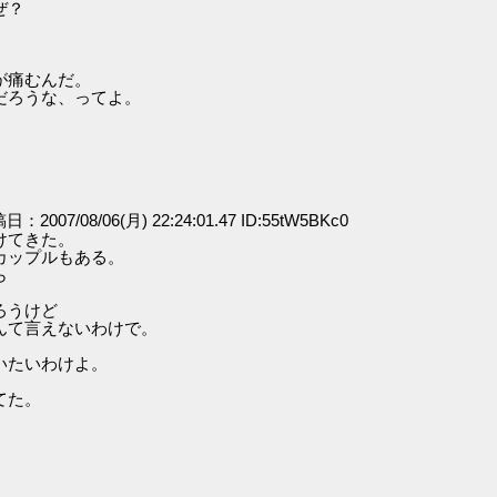
ぜ？
が痛むんだ。
だろうな、ってよ。
稿日：2007/08/06(月) 22:24:01.47 ID:55tW5BKc0
けてきた。
カップルもある。
ら
ろうけど
んて言えないわけで。
いたいわけよ。
てた。