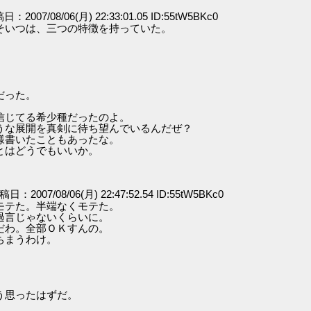
稿日：2007/08/06(月) 22:33:01.05 ID:55tW5BKc0
そいつは、三つの特徴を持っていた。
だった。
信じてる希少種だったのよ。
うな展開を真剣に待ち望んでいるんだぜ？
様書いたこともあったな。
とはどうでもいいか。
投稿日：2007/08/06(月) 22:47:52.54 ID:55tW5BKc0
モテた。半端なくモテた。
過言じゃないくらいに。
だわ。全部ＯＫすんの。
ちまうわけ。
。
う思ったはずだ。