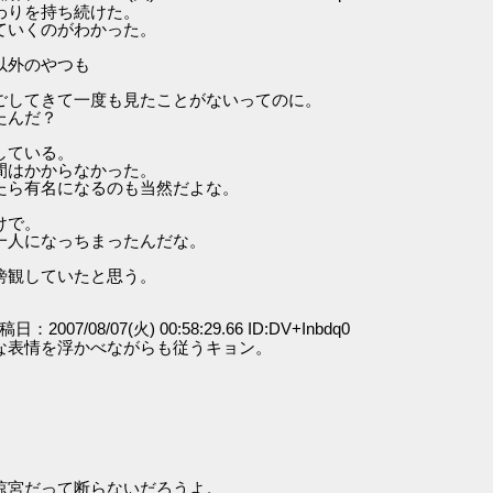
わりを持ち続けた。
ていくのがわかった。
以外のやつも
ごしてきて一度も見たことがないってのに。
たんだ？
している。
間はかからなかった。
たら有名になるのも当然だよな。
けで。
一人になっちまったんだな。
傍観していたと思う。
投稿日：2007/08/07(火) 00:58:29.66 ID:DV+Inbdq0
な表情を浮かべながらも従うキョン。
涼宮だって断らないだろうよ。