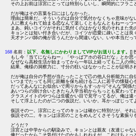
その上お前は涼宮にとっては特別らしいし、瞬間的にフラこ
だが俺はその言葉を口にはしなかった。
理由は簡単だ。そういうのは自分で気付かなくちゃ意味がな
人に教えられて始まる恋なんて楽しくともなんともねーっつ
まあ、鈍いコイツがそれに気付くのはかなり先のそれまた先
キョンとは短い付き合いだが、コイツが恋愛に疎いことは良
天才ナンパ師の俺が言うんだから間違いない。いや本当だっ
168
名前：
以下、名無しにかわりましてVIPがお送りします。
[]
もし今「当てにならねー」「やっぱアホの谷口だな」とか思
なぜなら高校生活が始まってから一年以上経っても二人の仲
結果、俺様の洞察力に、寸分の狂いはなかったことが証明さ
だが俺は自分の予想が当たったことで己の他人分析能力に自
いつまでたっても同じ距離を保ち続ける二人に若干の懐疑心
だってあんなにお似合いで周りからもすっかり”そんな”関係
あいつらの掛け合いときたら入学当初からちっとも変わって
クラスメイトのやつらは生暖かい目で見守ってるが、俺は違
そして浮上したのが二つの仮説だ。いいか。耳かっぽじって
仮説その一。涼宮にとってのキョンは確かに特別だが、それ
仮説その二。キョンは涼宮のことをめんどくさそうな素振り
どうだ？
涼宮とは中学からの馴染みで、キョンとは親友（友達じゃな
俺だったからこそ気付けたのかもしれねえが、これはちょっ