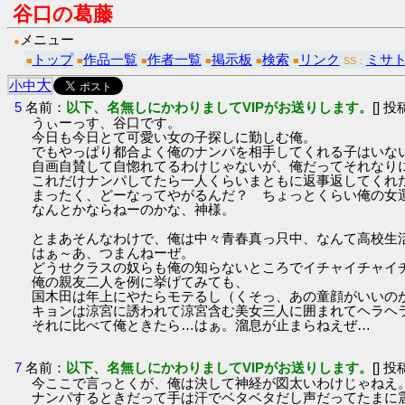
谷口の葛藤
メニュー
●
トップ
作品一覧
作者一覧
掲示板
検索
リンク
ミサ
■
■
■
■
■
■
SS：
大
小
中
5
名前：
以下、名無しにかわりましてVIPがお送りします。
[] 投
うぃーっす、谷口です。
今日も今日とて可愛い女の子探しに勤しむ俺。
でもやっぱり都合よく俺のナンパを相手してくれる子はいな
自画自賛して自惚れてるわけじゃないが、俺だってそれなり
これだけナンパしてたら一人くらいまともに返事返してくれ
まったく、どーなってやがるんだ？ ちょっとくらい俺の女
なんとかならねーのかな、神様。
とまあそんなわけで、俺は中々青春真っ只中、なんて高校生
はぁ～あ、つまんねーぜ。
どうせクラスの奴らも俺の知らないところでイチャイチャイ
俺の親友二人を例に挙げてみても、
国木田は年上にやたらモテるし（くそっ、あの童顔がいいの
キョンは涼宮に誘われて涼宮含む美女三人に囲まれてヘラヘ
それに比べて俺ときたら…はぁ。溜息が止まらねえぜ…
7
名前：
以下、名無しにかわりましてVIPがお送りします。
[] 投
今ここで言っとくが、俺は決して神経が図太いわけじゃねえ
ナンパするときだって手は汗でベタベタだし声だってたまに