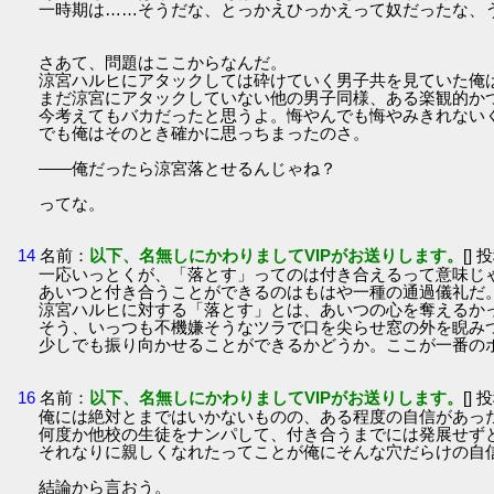
一時期は……そうだな、とっかえひっかえって奴だったな、
さあて、問題はここからなんだ。
涼宮ハルヒにアタックしては砕けていく男子共を見ていた俺
まだ涼宮にアタックしていない他の男子同様、ある楽観的か
今考えてもバカだったと思うよ。悔やんでも悔やみきれない
でも俺はそのとき確かに思っちまったのさ。
――俺だったら涼宮落とせるんじゃね？
ってな。
14
名前：
以下、名無しにかわりましてVIPがお送りします。
[] 
一応いっとくが、「落とす」ってのは付き合えるって意味じ
あいつと付き合うことができるのはもはや一種の通過儀礼だ
涼宮ハルヒに対する「落とす」とは、あいつの心を奪えるか
そう、いっつも不機嫌そうなツラで口を尖らせ窓の外を睨み
少しでも振り向かせることができるかどうか。ここが一番の
16
名前：
以下、名無しにかわりましてVIPがお送りします。
[] 
俺には絶対とまではいかないものの、ある程度の自信があっ
何度か他校の生徒をナンパして、付き合うまでには発展せず
それなりに親しくなれたってことが俺にそんな穴だらけの自
結論から言おう。